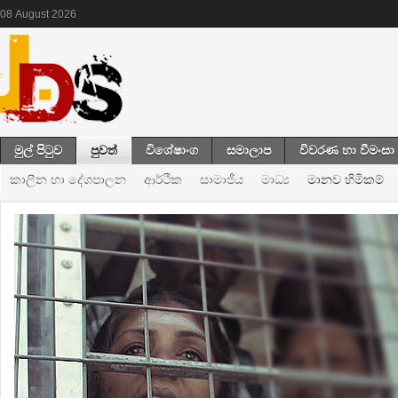
08
August
2026
මුල් පිටුව
පුවත්
විශේෂාංග
සමාලාප
විවරණ හා වීමංසා
කාලීන හා දේශපාලන
ආර්ථික
සාමාජීය
මාධ්‍ය
මානව හිමිකම්