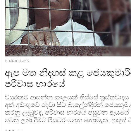
15 MARCH 2015
ඇප මත නිදහස් කළ ජෙයකුමාරි
පරිවාස භාරයේ
වසරකට ආසන්න කාලයක් තිස්සේ ත්‍රස්තවාද
අත් අඩංගුවේ රඳවා සිටි බාලේන්දිරන් ජෙයකුමාර
කරනු ලැබුවද, පරිවාස භාරයේ පසුවන ඇයගේ 
වෙත ලබා දීමට පියවර ගෙන නොමැත. ඉකුත් වස