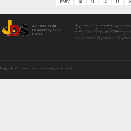
PREV
10
11
12
13
1
ශ්‍රී ලංකාවේ ප්‍රජාතන්ත්‍රවාදය 
Journalists for
Democracy in Sri
ජනමාධ්‍යවේදීන්ගේ අයිතීන් සුර
Lanka
සංවිධානයේ ශ්‍රී ලාංකික හවුල්කා
Copyright © Journalists for Democracy in Sri Lanka