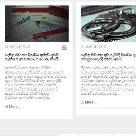
07 MARCH 2015
04 MARCH 2015
දෙමළ මව සහ දියණිය අත්අඩංගුවට
දෙමළ මව සහ අට හැවිරිදි දියණිය ග
ගැනීම ගැන ජනමාධ්‍ය බොරු කියයි
තොටුපොළේදී අත්අඩංගුවට
ත්‍රස්ත විමර්ශන ඒකකය විසින්
පිළිකා රෝගයෙන් පෙළෙන සිය මව
අත්අඩංගුවට ගැනීමෙන් පසු රඳවාගෙන
බැලීමට දස වසරකින් පසු ශ්‍රී ලංකාව
ප්‍රශ්න කරනු ලබන දෙමළ ජාතික මව සහ
පැමිණි 41හැවිරිදි එක් දරු මවක් ත්‍රස
ඇගේ දියණිය පිළිබඳ සිංහල සහ ඉංග්‍රීසි
විමර්ශන ඒකකය මගින් කටුනායක
මාධ්‍ය වාර්තා තහවුරු කර නොගත්
ගුවන් තොටුපොළේදී අත්අඩංගුවට 
ඒකපාර්ශ්වික කරුණු මත පදනම් වී
තිබේ. ප්‍රංශයේ සිට සිය මව බැලීමට
ඇතැයි ජේඩීඑස් විසින් සිදුකළ
පැමිණි මුරුගේසු භගිරදී.....
විමර්ශනයන් මගින් පෙන්නුම්....
More...
More...