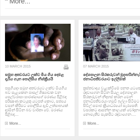
More...
10 MARCH 2015
07 MARCH 2015
සමූහ අතවරයට ලක්ව මිය ගිය දෙමළ
දේශපාලන සිරකරුවන් මුදාහරින්නැය
දැරිය ගැන පොලිසිය නිශ්ක්‍රීයයි
ජනාධිපතිවරයාට ඉල්ලීමක්
පසුගියදා සමූහ අතවරයට ලක්ව මියගිය
ත්‍රස්තවාදය වැළක්වීමේ පනත යටත
බව සැළකෙන පාසල් ශිෂ්‍යාවක වන
රඳවාගෙන සිටින සියලු දේශපාලන
සෙල්වරාසා සාරණ්‍යාගේ මරණය පිළිබඳ
සිරකරුවන් නිදහස් කරන මෙන්
පරීක්‍ෂණ කටයුතු යටපත් කොට, සත්‍යය
ජනාධිපතිවරයා හමුවී ඉල්ලා සිටීමට
වසන් කිරීමට පොලීසිය දැඩි උත්සාහයක්
සිවිල් සමාජ ක්‍රියාධරයෝ සැරසෙති.
දරමින් සිටින බව වාර්තා වේ. මරණය
වසරකට ආසන්න කාලයක් චෝදනා
පිළිබඳ....
නොමැතිව සැකපිට රඳවාගෙන.....
More...
More...