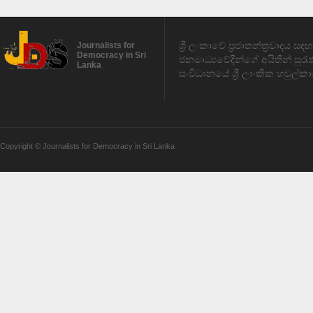
ශ්‍රී ලංකාවේ ප්‍රජාතන්ත්‍රවාදය 
Journalists for
Democracy in Sri
ජනමාධ්‍යවේදීන්ගේ අයිතීන් සුර
Lanka
සංවිධානයේ ශ්‍රී ලාංකික හවුල්කා
Copyright © Journalists for Democracy in Sri Lanka