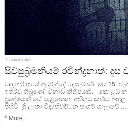
27 JANUARY 2017
සිවසුබ්‍රමනියම් රවීන්ද්‍රනාත්: 
දෙදහස් හයේ අවුරුද්දේ දෙසැම්බර් මස 15 ව
ඉතිරිව තිබුණේ විනාඩි කිහිපයකි. කොළඹ 
ප්‍රදේශයක් සේ සැළකෙන අතිශය කාර්ය බහුල
පිහිටි ශ්‍රි ලංකා විද්‍යභිවර්ධන සංගම් ශාලාවේ.....
More...