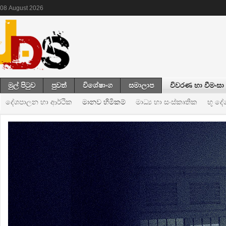
08
August
2026
මුල් පිටුව
පුවත්
විශේෂාංග
සමාලාප
විවරණ හා වීමංසා
දේශපාලන හා ආර්ථික
මානව හිමිකම්
මාධ්‍ය හා සංස්කෘතික
භූ ද