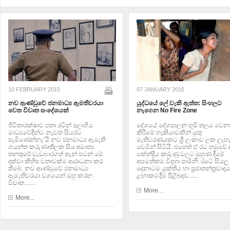
10 FEBRUARY 2015
07 JANUARY 2015
නව ආණ්ඩුවේ ජනමාධ්‍ය ඇමතිවරයා
යුද්ධයේ ලේ වැකි ඇත්ත: සිංහලට
වෙත විවෘත සංදේශයක්
නැගෙන No Fire Zone
ජීවිතාරක්ෂාව පතා රටින් පලාගිය
දේශයේ දේශපාලන භූමි තලය වෙන
මාධ්‍යවේදීන්ට නැවත සියරට
කිරීමේ හැකියාවකින් යුතු
පැමිණෙන්නැ’යි නව ජනමාධ්‍ය ඇමැති
මැතිවරණයකට ශ්‍රී ලංකාව ලක ලැහැ
ගයන්ත කරුණාතිලක සිය අමාත්‍ය
වෙමින් සිටියි. එහෙත් ඒ රට හමුවේ 
තනතුරේ වැඩබාරගත් තැන් පටන් මේ
කේන්ද්‍රීය කරුණු වලට මුහුණ දීමේ
දක්වා කිහිප වතාවක්ම ආරාධනා කර
අසමත්කම විදහා පාමිනි. රටේ සියලු
තිබේ. නව ආණ්ඩුවේ ජනමාධ්‍ය
දෙනාටම යුක්තිය හා ප්‍රජාතන්ත්‍රවාදය
ඇමැතිවරයා වශයෙන් ඔහු කරන
ළඟාකර දීම පිළිබඳව......
විවෘත.......
More...
More...