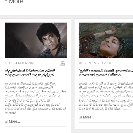
More...
13 DECEMBER 2020
01 SEPTEMBER 2020
ක්ලැරන්ස්ගේ චමත්කාරය: අධිපති
'සූස්ති': සත්‍යයට එරෙහි ශුන්‍යතාව
සම්ප්‍රදායට එරෙහි මෘදු කැරැල්ලක්
නොහොත් සූසාගේ චාරිකාව
අද අපේ සංගීතයේ වඩාත්ම ප්‍රචලිත,
ආගම අබිං වැනි යයි කාල් මාක්ස්ගේ
වඩාත්ම ජනප්‍රිය අංගය ගායනයයි.
කියමනක් ප්‍රචලිතව පැවැතිනි. ඒ ක
ගායනය, ගීත ප්‍රබන්ධය, ගීත ශ්‍රවණය, ගීත
ගැන ආගමික පූජකයන්, දාර්ශණිකය
ප්‍රසංග, ගීත සාහිත්‍යය පිළිබඳ වාද විවාද
දේශපාලනඥයන් විවිධ දෑ කියා තිබේ
හැරුණු විට හාස්ත්‍රීය ග්‍රන්ථයක්
දී මාක්ස් අදහස් කළේ අබිං වැළඳූ කල්හ
එළිදැක්වීමේ උළෙලක් පවා අද දවසේ
නැතිනම් එහි දුම ආශ්වාස කළ කල්හි
හමාර වන්නේ ජනප්‍රිය ගායක ගායිකාවන්
වන මත් බවෙන්, මිනිස් සිත..........
සහභාගී......
More...
More...