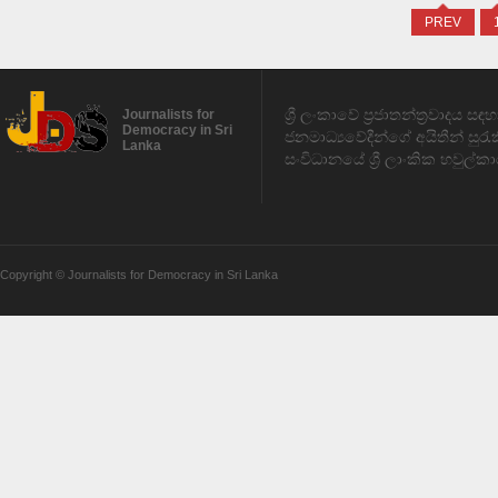
PREV
ශ්‍රී ලංකාවේ ප්‍රජාතන්ත්‍රවාදය 
Journalists for
Democracy in Sri
ජනමාධ්‍යවේදීන්ගේ අයිතීන් සුර
Lanka
සංවිධානයේ ශ්‍රී ලාංකික හවුල්කා
Copyright © Journalists for Democracy in Sri Lanka