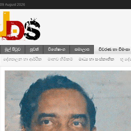
09
August
2026
මුල් පිටුව
පුවත්
විශේෂාංග
සමාලාප
විවරණ හා වීමංසා
දේශපාලන හා ආර්ථික
මානව හිමිකම්
මාධ්‍ය හා සංස්කෘතික
භූ ද