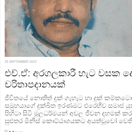
25 SEPTEMBER 2023
එච්.ඒ: අරගලකාරී හැට වසක 
චරිතාපදානයක්
ජීවිතයේ නොතිත් දුක් ගැහැට හා දුක් කම්කටොලු
සමූහයාගේ දුක්ඛිත ඉරණමට එරෙහිව සමාජ යු
පිහිටා සිටි මූලධර්මයන් අචල ජීවන දහමක්
සුළුතර මිනිස් කොට්ඨාශයකට අයත්වූවෝ වෙති...