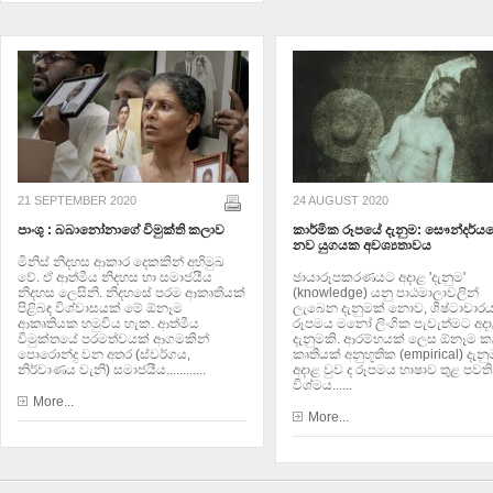
21 SEPTEMBER 2020
24 AUGUST 2020
පාංශු : බබානෝනාගේ විමුක්ති කලාව
කාර්මික රූපයේ දැනුම: සෞන්දර්ය
නව යුගයක අවශ්‍යතාවය
මිනිස් නිදහස ආකාර දෙකකින් අභිමුඛ
වේ. ඒ ආත්මීය නිදහස හා සමාජයීය
ඡායාරූපකරණයට අදාළ 'දැනුම'
නිදහස ලෙසිනි. නිදහසේ පරම ආකෘතියක්
(knowledge) යනු පාඨමාලාවලින්
පිළිබඳ විශ්වාසයක් මේ ඕනෑම
ලැබෙන දැනුමක් නොව, ශිෂ්ටාචාරය
ආකෘතියක හමුවිය හැක. ආත්මීය
රූපමය මනෝ ලිංගික පැවැත්මට අද
විමුක්තයේ පරමත්වයක් ආගමකින්
දැනුමකි. ආරම්භයක් ලෙස ඕනෑම ක
පොරොන්දු වන අතර (ස්වර්ගය,
කෘතියක් අනුභූතික (empirical) දැ
නිර්වාණය වැනි) සමාජයීය............
අදාළ වුව ද රූපමය භාෂාව තුළ පවත
විශ්මය......
More...
More...