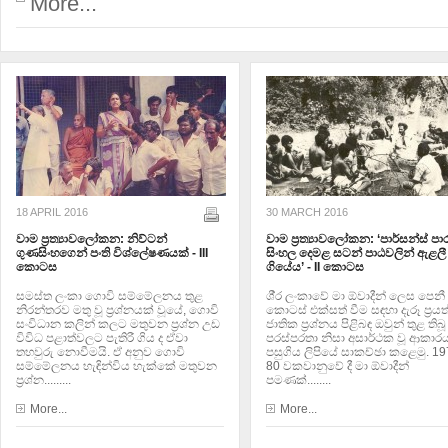
More...
18 APRIL 2016
30 MARCH 2016
වාම ප්‍රත‍්‍යාවලෝකන: නිව්ටන්
වාම ප්‍ර‍ත්‍යාවලෝකන: ‘පාර්සන්ස් පා
ගුණසිංහගෙන් පංති විශ්ලේෂණයක් - III
සිංහල දෙමළ සටන් පාඨවලින් ඇළලී
කොටස
ගියේය’ - II කොටස
සමස්ත ලංකා ගොවි සම්මේලනය තුළ
ශී‍්‍ර ලංකාවේ මා ඕවාදීන් ලෙස පෙනී 
නිරන්තරව මතු වූ ප‍්‍රශ්නයක් වූයේ, ගොවි
කොටස් එක්සත් වීම සඳහා දැරූ ප‍්‍රය
සංවිධාන කලින් කලට මතුවන ප‍්‍රශ්න උඩ
ජාතික ප‍්‍රශ්නය පිළිබඳ ඔවුන් තුළ තිබූ
විවිධ පළාත්වලට පැතිරී ගිය ද ඒවා
පරස්පරතා නිසා අසාර්ථක වූ ආකාරය
තහවුරු නොවීමයි. ඒ අනුව ගොවි
පසුගිය ලිපියේ සාකච්ඡා කළෙමු. 19
සම්මේලනය හැඳින්විය හැක්කේ මතුවන
80 වකවානුවේ දී මා ඕවාදීන්
ප‍්‍රශ්න.........
පමණක්........
More...
More...