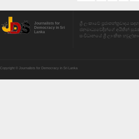
ශ්‍රී ලංකාවේ ප්‍රජාතන්ත්‍රවාදය 
Journalists for
Democracy in Sri
ජනමාධ්‍යවේදීන්ගේ අයිතීන් සුර
Lanka
සංවිධානයේ ශ්‍රී ලාංකික හවුල්කා
Copyright © Journalists for Democracy in Sri Lanka