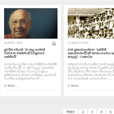
04 APRIL 2016
23 MARCH 2016
සුචරිත ගම්ලත්: 'මා කළ සාරමත්
වාම ප්‍ර‍ත්‍යාවලෝකන: 'ඉක්බිති
විවේචන මාක්ස්වාදී විධික්‍ර‍මයේ
දෙසැම්බරයේදී අපි ජනතා සංගමය ආ
ශක්තියයි'
කළෙමු' - I කොටස
මහාචාර්ය සුචරිත ගම්ලත් 2013 මාර්තු 30
එක්දහස් නවසිය හැත්තෑ එකේ අප්‍රේල
වැනිදා සිය දිවි මං අත් හළේය.‍ අපෝහක
කැරැල්ලෙන් පසු ජනතා විමුක්ති පෙ
භෞතිකවාදී කලා විචාර විධි ක්‍රමය
නිවැරදි කරගැනීම සඳහා හිරගෙවල දී
ප්‍ර‍තිෂ්ඨාපනය කරනු වස් සිදුකළ පුරෝගාමී
ආයාසකර උත්සාහය අසාර්ථක වීම න
න්‍යායික සම්ප්‍රදානයන්ගෙන්.......
නව ව්‍යාපාරයක් ගොඩනැඟීමේ......
More...
More...
PREV
2
3
4
5