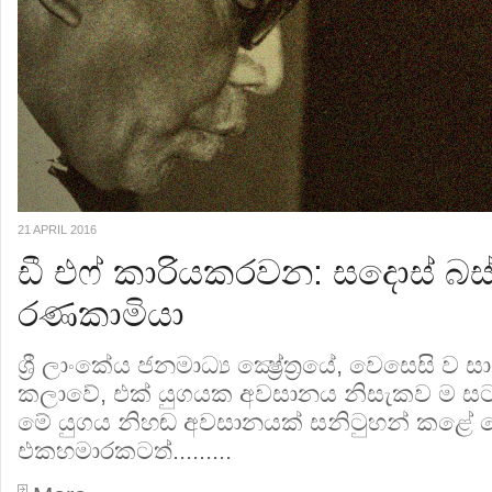
21 APRIL 2016
ඩී එෆ් කාරියකරවන: සදොස් බස්
රණකාමියා
ශ්‍රී ලාංකේය ජනමාධ්‍ය ක්‍ෂ්‍රේත්‍රයේ, වෙසෙසි ව ස
කලාවේ, එක් යුගයක අවසානය නිසැකව ම සටහ
මේ යුගය නිහඬ අවසානයක් සනිටුහන් කළේ
එකහමාරකටත්.........