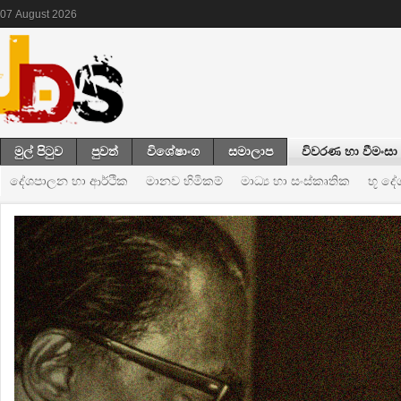
07
August
2026
මුල් පිටුව
පුවත්
විශේෂාංග
සමාලාප
විවරණ හා වීමංසා
දේශපාලන හා ආර්ථික
මානව හිමිකම්
මාධ්‍ය හා සංස්කෘතික
භූ ද