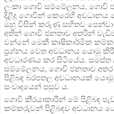
ලංකා ගොවි සම්මේලනය, ගොවි 
දිළිදු ගොවීන් කෙරෙහි අවධානය
ඔහු විසින් කරුණු සහිතව පෙන්වා
අතින් ගොවි ජනතාව අතරින් වැඩි
වන්නේ මෙකී කෘෂිකාර්මික කම්ක
ප‍්‍රශ්නය වෙත අවධානය යොමු කිරීම
අවධාරණය කර සිටියේය. සමස්ත 
සම්මේලනය, ගොවි ජනතාව අතර 
පිළිබඳ බරපතල අවධානයක් යොමු
සංවාදයෙන් පසුව ය.
ගොවි කි‍්‍රයාකාරීන් මේ පිළිබඳ ප
කම්කරුවන් පිළිබඳව අවධානය යොමු