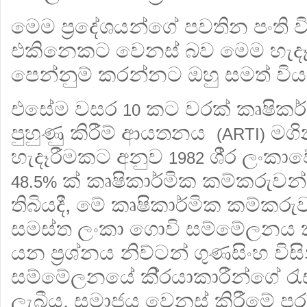
මෙම ප‍්‍රදේශයන්ගේ පවතින පංති
එකිනෙකට වෙනස් බව මෙම හැදෑරී
පෙන්නුම් කරන්නට ඔහු සමත් විය
එසේම වසර
කට වරක් කෘෂිකර
10
පුහුණු කිරීම් ආයතනය
මගින
(ARTI)
හැදෑරීමකට අනුව
ශී‍්‍ර ලං
1982
ක් කෘෂිකාර්මික කම්කරුවන
48.5%
තිබියදී, මේ කෘෂිකාර්මික කම්කර
සමස්ත ලංකා ගොවි සම්මේලනය 
යන ප‍්‍රශ්නය නිව්ටන් ගුණසිංහ විස
සම්මේලනයේ කි‍්‍රයාකාරීන්ගේ රැස
ලැබීය. සමාජය වෙනස් කිරීමේ ප