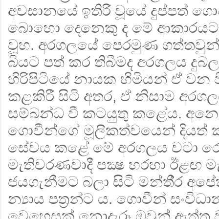
අවසානයේ ඉතිරි වූයේ දුප්පත් ගොවී
බොහො දෙනෙකු ද මේ ආකාරයට
වූහ. අරගලයේ පෙරමුණ ගත්තවුන්
බියට පත් කර තිබීමද අරගලය දුබල
හිරිපිටියේ නායක හිමියන් ඒ වන
කළකිරී සිටි අතර, ඒ නිසාම අ
සම්බන්ධ වී කටයුතු කළේය. අන
ගොවීන්ගේ මූලිකත්වයෙන් දියත
සේවය කළේ මේ අරගලය වටා රොක්
මැතිවරණවාදී පක්‍ෂ හරහා ඊළඟ 
ජයගැනීමට බලා සිටි මන්තී‍්‍ර 
න්‍යාය පත්‍ර‍න්ට ය. ගොවීන් සංවිධා
වෙහෙසක් නොදැරූ ඔවුන් ඇත්ත