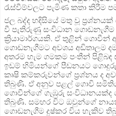
රැස්වීම්වලට පැමිණ කතා කිරීම ප
ජල බද්ද හදිසියේ මතු වූ ප‍්‍රශ්නය
වී පැතිරුණු සංවිධාන ගොඩනැගීම 
ක්‍රියාමාර්ගයකි. ඒ තුළින් ගොවීන
ගොඩනැගීමට අවශය අඩිතාලම දමන
අතරම හැම ගමකම පංතීන් පිළිබඳ 
ඉඩම් හිමියන්ගේ පීඩනයට ගොදුර
කෘෂි කම්කරුවන්ගේ ප‍්‍රශ්නය ද 
තිබුණි. ඒ අනුව පළල් ගොවි සමිති
ගොවීන්ගේ ගැඹුරු සංවිධානයක්ද
තිබුණි. සමහර විට ඔවුන්ගේ න
ගොඩනැගීම දුෂ්කර විය හැකිව ති