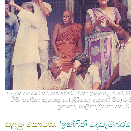
ජලබදු විරෝධී සටනේ අවස්ථාවක්: (පසුපෙළ වමේ සිට) 
හිමි, චන්ද්‍රිකා කුමාරතුංග, (ඉදිරිපෙළ දකුණේ සිට) රං
ප්‍ර‍නාන්දු, සාලින්ද දිසානායක, ටී
පළමු කොටස:
'
ඉක්බිති දෙසැම්බර