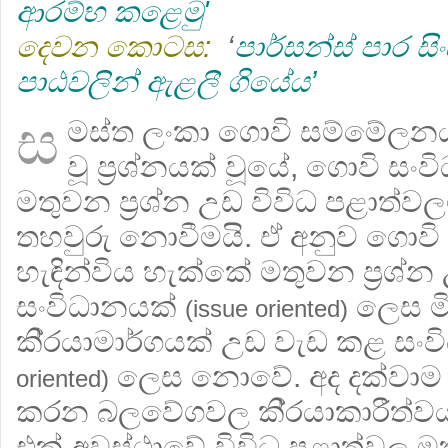
ආරම්භ කළෙමු'
දෙවන කොටස:
‘
පාර්සන්ස් පාර 
පාඨවලින් ඇළලී ගියේය’
ස
මස්ත ලංකා ගොවි සම්මේලනය
වූ ප‍්‍රශ්නයක් වූයේ, ගොවි ස
මතුවන ප‍්‍රශ්න උඩ විවිධ පළාත්වල
තහවුරු නොවීමයි. ඒ අනුව ගොව
හැඳින්විය හැක්කේ මතුවන ප‍්‍රශ
සංවිධානයක්
ලෙස මි
(issue oriented)
කි‍්‍රයාමාර්ගයක් උඩ වැඩ කළ සං
ලෙස නොවේ. අද දක්වාම 
oriented)
කරන බලවේගවල කි‍්‍රයාකාරීත්ව
එක් අවස්ථාවේ විවිධ පළාත්වල මතු