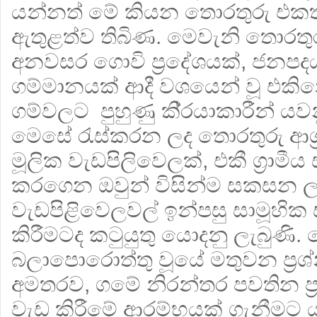
යන්නත් මේ කියන තොරතුරු එකතු
ඇතුළත්ව තිබිණ. මෙවැනි තොරතුරු
අනවසර ගොවි ප‍්‍රදේශයක්, ජනපද
ගම්මානයක් ආදී වශයෙන් වූ එක
ගම්වලට පුහුණු කි‍්‍රයාකාරීන් යව
මෙසේ රැස්කරන ලද තොරතුරු ආශ‍්
මූලික වැඩපිලිවෙලක්, එකී ග‍්‍රාමී
කරගෙන ඔවුන් විසින්ම සකසන ලද
වැඩපිළිවෙලවල් ඉන්පසු සාමූහික ස
‍කිරීමටද කටුයුතු යොදනු ලැබුණි
බලාපොරොත්තු වූයේ මතුවන ප‍්‍රශ
අමතරව, ගමේ නිරන්තර පවතින ප‍්
වැඩ කිරීමේ ආරම්භයක් ගැනීමට 