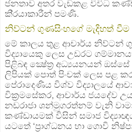
ජනතාව අතර වැඩකළ විවිධ කණ
කි‍්‍රයාකාරීන් පමණි.
නිව්ටන් ගුණසිංහගේ මැදිහත් වීම
මේ කාලය තුළ ආචාර්ය නිව්ටන් 
විද්‍යායෙකු ලෙස උඩරට ගම්මාන
පිළිබඳ ක්‍ෂේත්‍ර‍ අධ්‍යයනයන් ඔස්සේ
ලිපියක් පොත් පිංචක් ලෙස පළ කර
පේරාදෙණිය විශ්ව විද්‍යාලයේ ආචාර
වික‍්‍රමසේකර, ආචාර්ය ජයදේව 
නඩරාජා ශන්මුගරත්නම් වැනි වාමාං
කණ්ඩායමක් විසින් සමාජ විද්‍ය
යටතේ ‘ප‍්‍රාග්ධනය හා ගොවි නිෂ්