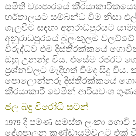
සමිති ව්‍යාපාරයේ කි‍්‍රයාකාරික
හර්තාලයට සම්බන්ධ වීම නිසා එල
ගැලවීම සඳහා අනුරාධපුරයට යාම
අනුරාධපුරයේ බූලංකුලම වලව්වේ 
විරුද්ධව එම දිස්ති‍්‍රක්කයේ ගොව
ඔහු උනන්දු විය. එසේම රජරට 
ප‍්‍රශ්නවලට මැදිහත් වීමද සිදු විය. 
පොලොන්නරු දිස්ති‍්‍රක්කයේ ග
කි‍්‍රයාකාරී වෙමින් ආරියවංශ ග
ජල බදු විරෝධී සටන්
දි පමණ සමස්ත ලංකා ගොවි 
1979
දේශපාලන කණ්ඩායම්වලට එක් විය