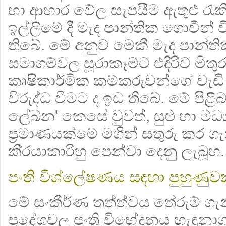
හා ආහාර වේල සැපයීම ඇතුළු රැ
ඉල්ලීමේ දී මැද පාන්තික ගොවීන් ව
තිබේ. මේ අනුව මෙකී මැද පාන්ත
සමාගම්වල සූරාකෑමට එදිරිව මිත
කෘෂිකාර්මික කම්කරුවන්ගේ වැඩි ව
විරුද්ධ වීමට ද ඉඩ තිබේ. මේ පිළි
ලේඛන' කෙසේ වුවත්, සුළු හා මධ්
ප‍්‍රමාණයක්මේ මගින් සතුරු කර ග
කි‍්‍රයාකාරීහු පෙන්වා දෙනු ලැබූහ.
පංති විශ්ලේෂණය සඳහා පුහුණුව
මේ සංකීර්ණ තත්ත්වය තේරුම් ගැ
ප‍්‍රදේශවල පංති විභේදනය හැඳුන