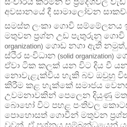
සංචාරය කරමින් ඒ ප‍්‍රදේශවල වැඩ 
අවසානයේ දී සාමාලෝචන සාකච්ඡ
සමස්ත ලංකා ගොවි සම්මේලනය ඉත
මතුවන ප‍්‍රශ්න උඩ පැතුරුනු ගොව
ගොඩ නගා ඇති නමුත්,
organization)
ස්ථිර සංවිධාන
ගො
(solid organization)
ඒවා ටික කලක් යන විට දිය වී 
නොවැළැක්විය හැකි බව ඔවුහු වි
කිරීම කළ හැක්කේ සමාජය වෙනස්
උවමනාවකින් පෙලෙන දියුණු මතව
බොහෝ විට පහළ පංතිවල කොටස්
පොහොසත් ගොවීන් මතුවන ප‍්‍රශ්න 
වුවත්, ඒ ප‍්‍රශ්නය සම්බන්ධයෙන් යම