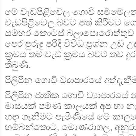
මේ වැඩපිළිවෙල ගොවි සම්මේලනය
වැඩපිළිවෙල බවට පත් කිරීමට 
සමහර කොටස් බලාපොරොත්තුව ව
පෙර පුරුදු පරිදි විවිධ ප‍්‍රශ්න 
ක‍්‍රමය තම වැඩ ක‍්‍රමය බවට තව 
තිබුණි.
පිලිපීන ගොවි ව්‍යාපාරයේ අත්දැකී
පිලිපීන ජාතික ගොවි ව්‍යාපාරය
මාසයක් පමණ කාලයක් අප හා නැවත
හදා ගැනීමට පැමිණියේ මේ කාලයේ
හම්බන්තොට, මොණරාගල, අනුරාධප