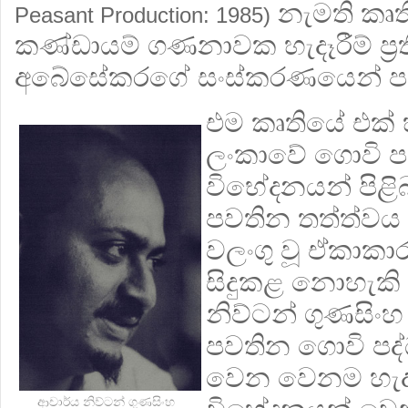
නැමති කෘත
Peasant Production: 1985)
කණ්ඩායම් ගණනාවක හැදෑරීම් ප‍්‍ර
අබේසේකරගේ සංස්කරණයෙන් පළ
එම කෘතියේ එක් හ
ලංකාවේ ගොවි පද
විභේදනයන් පිළි
පවතින තත්ත්ව
වලංගු වූ ඒකාකා
සිදුකළ නොහැකි
නිව්ටන් ගුණසිං
පවතින ගොවි පද්ධ
වෙන වෙනම හැදෑ
ආචාර්ය නිව්ටන් ගුණසිංහ