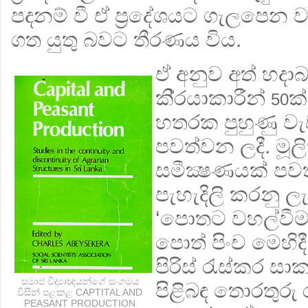
පදනම් වී ඒ ප‍්‍රදේශයට ගැලපෙන
ගත යුතු බවට තීරණය විය.
ඒ අනුව අත් හදා
කි‍්‍රයාකාරීන්
ක
50
හතරක පුහුණු වැ
පවත්වන ලදී. මූලික 
සමීක්‍ෂණයක් පව
පැහැදිලි කරනු ල
‘පොතට වහල්වීමට
පොත් පිංච මෙහිද
පිරිස් රැස්කර සා
සමාජ විද්‍යාඥයන්ගේ සංගමය
පිළිබඳ තොරතුරු 
විසින් පළකළ CAPTITAL AND
PEASANT PRODUCTION