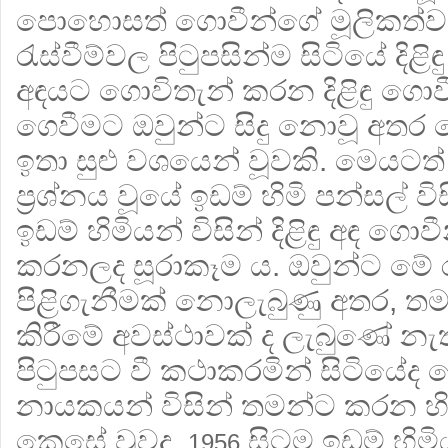
පොහොසත් ගොවීන්ගේ මූලිකත්ව
රැස්වීම්වල පිටුපසින්ම සිටියේ දිළ
අඳයට ගොවිතැන් කරන දිළිඳු ගොවී
ගෙවීමට ඔවුන්ට සිදු නොවූ අතර
ඉතා සුළු වශයෙන් වූවකි. මෙයටත් 
ප‍්‍රශ්නය වූයේ ඉඩම් හිමි පන්සල්
ඉඩම් හිමියන් විසින් දිළිඳු අඳ ගො
කරනලද සූරාකෑම ය. ඔවුන්ට මේ රැ
පිළිගැනීමක් නොලැබුණු අතර, තම ප‍්
කිරීමේ අවස්ථාවක් ද ලැබුණේ නැත.
පිටුපසට වී කථාකරමින් සිටියේද
නායකයන් විසින් තමන්ට කරන හිර
කෙසේ වුවද,
සිටම ඉඩම් හිම
1956