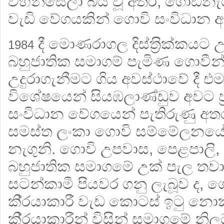
වහන්සේලා බිය වූ අතර, ගොඩනැ
වැඩි වේගයකින් ගොවි සංවිධාන ඇද
දී මොණරාගල දිස්ත‍්‍රික්කයට
1984
බහුජාතික සමාගම් පැමිණ ගොවීන
උදුරාගැනීමට ගිය අවස්ථාවේ දී එම ද
විශේෂයෙන් සියඹලාණ්ඩුව අවට ප‍
සංවිධාන වේගයෙන් පැතිරුණු අ
සමස්ත ලංකා ගොවි සම්මේලනයේ
නැගුනි. ගොවි උපවාස, පෙළපාලි, 
බහුජාතික සමාගමේ උක් පැල තවාන
සටන්කාමී පියවර ගනු ලැබූව ද,
කි‍්‍රයාකාරී වැඩ කොටස් ඉටු න
කි‍්‍රයාකාරීන් විසින් සමාගමේ නිලධ