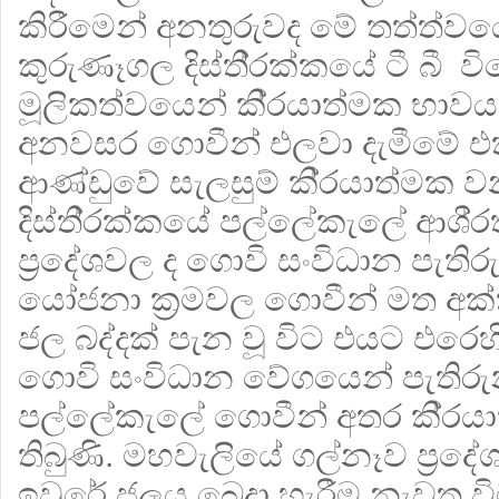
කිරීමෙන් අනතුරුවද මේ තත්ත්
කුරුණෑගල දිස්ති‍්‍රක්කයේ ටී බී ව
මූලිකත්වයෙන් කි‍්‍රයාත්මක භාව
අනවසර ගොවීන් එලවා දැමීමේ එක්
ආණ්ඩුවේ සැලසුම් කි‍්‍රයාත්මක 
දිස්ති‍්‍රක්කයේ පල්ලේකැලේ ආශි‍
ප‍්‍රදේශවල ද ගොවි සංවිධාන පැතිර
යෝජනා ක‍්‍රමවල ගොවීන් මත අක
ජල බද්දක් පැන වූ විට එයට එරෙ
ගොවි සංවිධාන වේගයෙන් පැතිරුන
පල්ලේකැලේ ගොවීන් අතර කි‍්‍රයාක
තිබුණි. මහවැලියේ ගල්නෑව ප‍්‍ර
ඉවුරේ ජලය බෙදා හැරීම නැවතූ ව