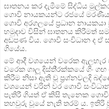
ඝාතනය කර දැමීමේ සිද්ධිය මුල්ක
ගොවි නායකයන්ට රජයේ මරණීය 
ගොවි අරගලයේ ප‍්‍රධාන නායකයා
හමුදාව විසින් ඝාතනය කිරීමත් 
අඩපණ විය. ගොවි සංවිධාන ද ඒ
ගියේය.
මේ ආදී වශයෙන් වරෙක ඇලහැර 
වරෙක ගාලූ දිස්ති‍්‍රක්කයේ ගිං ගඟ
කිරීම නිසා ඇති වූ ප‍්‍රශ්නවලදි බද්
වශයෙන් වරින් වර ගොවි සංවිධා
පැතිරී ගියත් ඒ කිසි තැනෙක ගොවි
තහවුරු වූයේ නැති තරම් ය. ඉතිරි