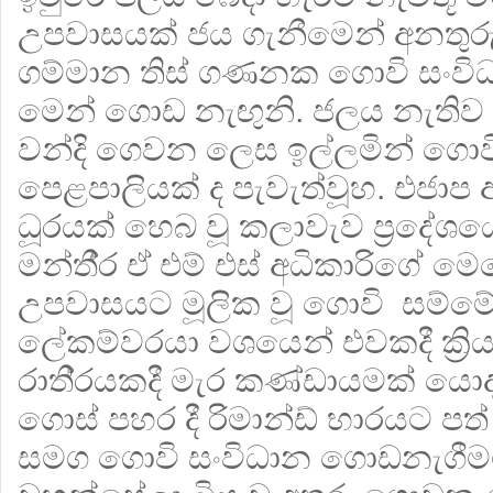
උපවාසයක් ජය ගැනීමෙන් අනතුර
ගම්මාන තිස් ගණනක ගොවි සංවිධ
මෙන් ගොඩ නැඟුනි. ජලය නැතිව ක
වන්දි ගෙවන ලෙස ඉල්ලමින් ගොවී
පෙළපාලියක් ද පැවැත්වූහ. එජාප
ධූරයක් හෙබ වූ කලාවැව ප‍්‍රදේශය
මන්තී‍්‍ර ඒ එම් එස් අධිකාරිගේ 
උපවාසයට මූලික වූ ගොවි සම්
ලේකම්වරයා වශයෙන් එවකදී ක්‍රි
රාති‍්‍රයකදී මැර කණ්ඩායමක් ය
ගොස් පහර දී රිමාන්ඩ් භාරයට පත් 
සමග ගොවි සංවිධාන ගොඩනැගීමට ම