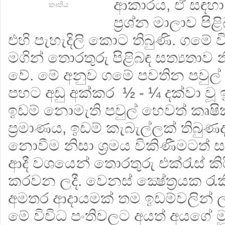
ආකාරය, ඒ සඳහා අ
කෘතිය
ප‍්‍රශ්න මාලාව පි
එහි පැහැදිලි කොට තිබුණි. ගමේ වි
මගින් තොරතුරු පිළිබඳ සත්‍යතාව
වේ. මේ අනුව ගමේ පවතින පවුල් ස
පහට අඩු අක්කර ½ - ¼ දක්වා වූ ඉඩ
ඉඩම් නොමැති පවුල් හෙවත් කෘෂි
ප‍්‍රමාණය, ඉඩම් කැබැල්ලක් තිබුණ
නොවීම නිසා ශ‍්‍රමය විකිණීමටත් 
ආදී වශයෙන් තොරතුරු එක්රැස් කි
කරවන ලදී. වෙනස් ක්‍ෂේත්‍ර‍යක
අමතර ආදායමක් තම ඉඩම්වලින් ලැ
මේ විවිධ පංතිවලට අයත් අයගේ මූ