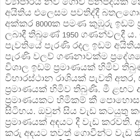
ව්‍යාපාරය නව ගොවි ජනපදයක් න
අයිතිය එලෙසම පවතිද්දී බතල
අක්කර
ක පමණ කුඹුරු ඉඩම් 
8000
ලබාදී තිබුණේ
ගණන්වලදී ය. 
1950
පැවතියේ පැරණි රදල ඉඩම් අයිති
පැරණි වලව් ගණනාවක්ම ප‍්‍රදේශ
විශාල ඉඩම් ප‍්‍රමාණයක් හිමිව තිබ
විහාරස්ථාන රාශියක් පැවති අතර,
ප‍්‍රමාණයක් හිමිව තිබුණි. මී ළඟ
ප්‍රමාණයකට හිමිකම් කී පොහොසත
සිටිහය. ඔවුන් සිය වැඩ කටයුතු 
ප‍්‍රමාණයක් අඳයට දී වැඩ කරවති. 
කරු අඳයට තවත් ගොවීන්ට වැඩ කිරී