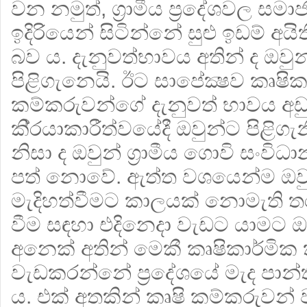
වන නමුත්, ග‍්‍රාමීය ප‍්‍රදේශවල සමා
ඉදිරියෙන් සිටින්නේ සුළු ඉඩම් අය
බව ය. දැනුවත්භාවය අතින් ද ඔවුන
පිළිගැනෙයි. ඊට සාපේක්‍ෂව කෘෂික
කම්කරුවන්ගේ දැනුවත් භාවය අඩු
කි‍්‍රයාකාරීත්වයේදී ඔවුන්ට පි
නිසා ද ඔවුන් ග‍්‍රාමීය ගොවි සං
පත් නොවේ. ඇත්ත වශයෙන්ම ඔවුන්
මැදිහත්වීමට කාලයක් නොමැති ත
වීම සඳහා එදිනෙදා වැඩට යාමට ඔව
අනෙක් අතින් මෙකී කෘෂිකාර්මික
වැඩකරන්නේ ප‍්‍රදේශයේ මැද පා
ය. එක් අතකින් කෘෂි කම්කරුවන් ව