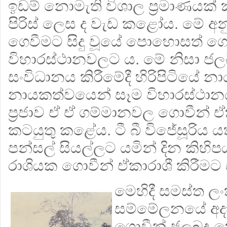
ඉඩම් නොමැති විශාල ප‍්‍රමාණයක් 
පිරිස් ලෙස ද වැඩ කළෝය. මේ අනු
ගෙවීමට සිදු වූයේ පොහොසත් ගො
විහාරස්ථානවලට ය. මේ නිසා ජලබ
සංවිධානය කිරීමේදී හිරිපිටියේ නා
නායකත්වයෙන් සෑම විහාරස්ථා
ප්‍ර‍ජාව ඒ ඒ ගම්මානවල ගොවීන් ඒ
කටයුතු කළේය. ටී බී විජේසූරිය යත
පන්සල් සියල්ලට යමින් දින කිහි
රාශියක ගොවීන් ඒකාරාශී කිරීමට ස
මෙහිදී සමස්ත ල
සම්මේලනයේ අදහ
ගොවීන් ජලබදු 