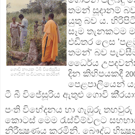
තමන් සූදානම් බව
යුතු බව ය. හිරිපි
සෑම තැනකටම මැද
එඩිතර ලෙස 'පළ
තමන්' බව පැවසී
ධෛර්ය උපදවන්න
ගොවි නායක ටීබී විජේසූරිය
දින කිහිපයකදී
20
ගොවීන් සංවිධානය කරමින්
පෙළපාලියෙන් යෑ
ටී බී විජේසූරිය ඇතුළු ගොවි කි‍්‍රය
පංති විභේදනය හා ගැඹුරු තහවුරු
කොටස් මෙම රැස්වීම්වලට සහභාග
නිරීක්‍ෂණය කරමිනි. බෞද්ධ භික්‍