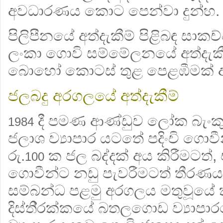
අවධාරණය කොට පෙන්වා දුන්හ.
පිලිපීනයේ අත්දැකීම් පිළිබඳ සාක
ලංකා ගොවි සම්මේලනයේ අත්දැකීම
බොහෝ කොටස් තුළ පෙළඹීමක් ඇති
ජලබදු අරගලයේ අත්දැකීම්
දී පමණ ආණ්ඩුව ලෝක බැංක
1984
ජලාශ ව්‍යාපාර යටතේ පදිංචි ගො
රු.
ක ජල බද්දක් අය කිරීමටත
100
ගොවීන්ට නඩු පැවරීමටත් තීරණය
සම්බන්ධ පළමු අරගලය මතුවූයේ
දිස්ති‍්‍රක්කයේ බතලගොඩ ව්‍යාප