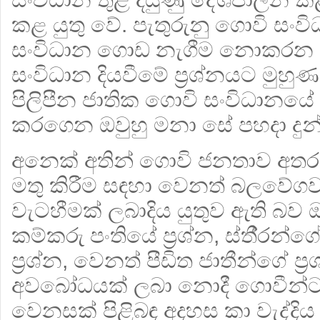
කළ යුතු වේ. පැතුරුනු ගොවි සංව
සංවිධාන ගොඩ නැගීම නොකරන 
සංවිධාන දියවීමේ ප‍්‍රශ්නයට මුහ
පිලිපීන ජාතික ගොවි සංවිධානයේ අ
කරගෙන ඔවුහු මනා සේ පහදා දුන
අනෙක් අතින් ගොවි ජනතාව අත
මතු කිරීම සඳහා වෙනත් බලවේගවල ප
වැටහීමක් ලබාදිය යුතුව ඇති බව 
කම්කරු පංතියේ ප‍්‍රශ්න, ස්තී‍්‍රන්
ප‍්‍රශ්න, වෙනත් පීඩිත ජාතීන්ගේ ප‍්‍ර
අවබෝධයක් ලබා නොදී ගොවීන්
වෙනසක් පිළිබඳ අදහස කා වැද්දි