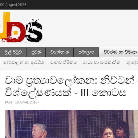
09
August
2026
මුල් පිටුව
පුවත්
විශේෂාංග
සමාලාප
විවරණ හා වීමංසා
දේශපාලන හා ආර්ථික
මානව හිමිකම්
මාධ්‍ය හා සංස්කෘතික
භූ ද
වාම ප්‍රත‍්‍යාවලෝකන: නිව්ටන
විශ්ලේෂණයක් - III කොටස
POST 18 APRIL 2016