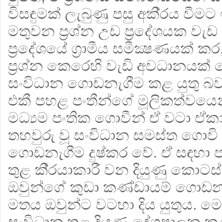
විසඳුමක් ලැබුණු පසු අකි‍්‍රය වීම
මතුවන ප‍්‍රශ්න උඩ ප‍්‍රදේශයක වැ
ප‍්‍රදේශයේ ග‍්‍රාමීය සමීක්‍ෂණයක්
ප‍්‍රශ්න කෙරෙහි වැඩි අවධානයක් 
සංවිධාන ගොඩනැගීම කළ යුතු බව 
එකී පහළ පංතීන්ගේ මූලිකත්වයෙන්
මධ්‍යම පංතික ගොවීන් ඒ වටා ඒකා
තහවුරු වූ සංවිධාන සමස්ත ගොව
ගොඩනැගීම දුෂ්කර වේ. ඒ සඳහා 
තුළ කි‍්‍රයාකාරී වන දියුණු කො
ඔවුන්ගේ කුඩා කණ්ඩායම් ගොඩන
මතය ඔවුන්ට වටහා දිය යුතුය. 
සංවිධාන තුළ දියුණු දේශපාලන