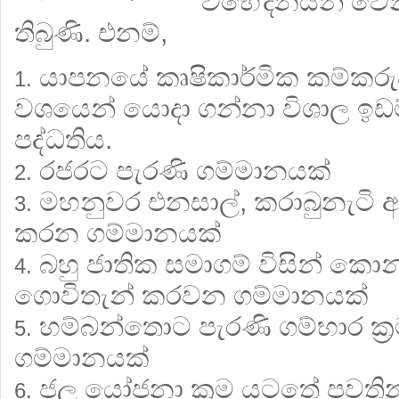
විභේදනයන් වෙන
තිබුණි. එනම්,
යාපනයේ කෘෂිකාර්මික කම්කරුවන
1.
වශයෙන් යොදා ගන්නා විශාල ඉඩම්
පද්ධතිය.
රජරට පැරණි ගම්මානයක්
2.
මහනුවර එනසාල්, කරාබුනැටි ආ
3.
කරන ගම්මානයක්
බහු ජාතික සමාගම් විසින් කොන්ත‍්‍
4.
ගොවිතැන් කරවන ගම්මානයක්
හම්බන්තොට පැරණි ගම්භාර ක‍්
5.
ගම්මානයක්
ජල යෝජනා ක‍්‍රම යටතේ පවති
6.