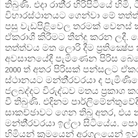
තිබුණි. එදා රාතී‍්‍ර හිරිපිටියේ හිමි,
විහාරස්ථානයට ගෙන්වා මේ තත්ත්
පසු වැඩපිළිවෙල තරමක් වෙනස්
ඒකරාශී කිරීමට තීන්දු කරන ලදී. 
තත්ත්වය මත ලොරි දීම ප‍්‍රතික්‍ෂේප
අවසානයේදී පැමිණෙන පිරිස බෙහෙ
ත් අතර පිරිසක් පන්සලට ඒකර
2000
ස්ථානයට මන්තී‍්‍රවරයා ද පැමිණිය
ජලබද්දට විරුද්ධව මතය ප‍්‍රකා
වී තිබුණි. එදිනම පාර්ලිමේන්තුවේදී 
සාකච්ඡාවට ගෙන තිබූ අතර, එය න
මන්තී‍්‍රවරයා ඉල්ලා සිටියේය. 
හිමියන් ක‍්‍රමයෙන් අරගලයෙන් ඉව