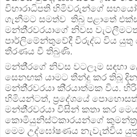
විහාරාධිපති හිමිවරුන්ගේ සහ
ගැනීමට සමත්ව තිබු පළාතේ එක්ස
මන්තී‍්‍රවරයාගේ නිවස වැටලීමටත
පාර්ලිමේන්තුවේදී විරුද්ධ විය යුත
තීරණය වී තිබුණි.
මන්තී‍්‍රගේ නිවස වටලෑම සඳහා ල
සෙනඟක් යාමට තීන්දු කර තිබූ දින
මන්තී‍්‍රවරයා කි‍්‍රයාත්මක විය. හ
හිමියන්ටත්, ප‍්‍රදේශයේ පොහොසත
මන්තී‍්‍රවරයා විසින් කතා කර මෙ
කොමියුනිස්ට්කාරයන්ගේ කුමන්ත‍්
මෙම උද්ඝෝෂණය නැවැත්විය යුත