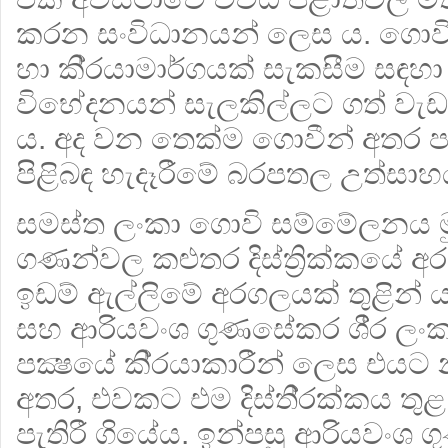
කරන සංවිධානයන් ලෙස ය. ගොව
හා කි‍්‍රයාමාර්ගයක් සැකසීම සඳහ
විභේදනයන් සැලකිල්ලට ගත් වැඩපි
ය. අද වන තෙක්ම ගොවීන් අතර ප
පිළිබඳ හැදෑරීමේ බරපතල උත්සා
සමස්ත ලංකා ගොවි සම්මේලනය මු
ගණන්වල කළුතර දිස්ත්‍රික්කයේ අරක
ඉඩම් ඇල්ලිමේ අරගලයක් තුළින් ය.
සහ ආරියවංශ ගුණසේකර ශී‍්‍ර ලංක
පක්‍ෂයේ කි‍්‍රයාකාරීන් ලෙස එය
අතර, එවකට එම දිස්ති‍්‍රක්කය තු
පැතිරී ගියේය. ඉන්පසු ආරියවංශ