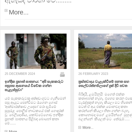
ඇතැයිද වාර්තා වේ.........
More...
25 DECEMBER 2024
26 FEBRUARY 2023
ඉන්දික ප්‍රභාත් ඝාතනය: "අපි සැකකරුට
ත්‍රස්තවාදය වැළැක්වීමේ පනත සහ
පසුපස ආසනයේ විවේක ගන්න
සෙල්වරත්නම්ලාගේ දුක් දිවි පවත
සැළැස්සුවා"
බිරිඳයි, ළමයිනුයි මගෙත් එක්ක
යම් සැකකරුවකු අත්අඩංගුවට ගැනීමෙන්
කතාබහක් නැහැ. එහෙම කරන එක
පසු ආයුධ පෙන්වීමට රැගෙන ගොස්
වැරැද්දකුත් නැහැ කියලා මට හිතෙන
'ආත්මාරක්ෂාව උදෙසා' මරා දැමීමේ
මටත් ඒ අය එක්ක මොනවද කතා
සුපුරුදු පොලිස් නාටකයේ එක් ගොදුරක්
කරන්නේ කියලා හිතා ගන්න බැහැ.
වූ බෙලිදෙණිය, කෝට්ටේගොඩ ඉන්දික
කොහොමද මගේ ළමයින්ගේ මුහුණ
ප්‍රභාත් ඝාතනය පිළිබඳ බොහෝ කතා
බලන්නේ කියලත් මට තේරුම්......
මේ.......
More...
More...