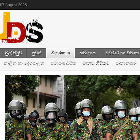
07
August
2026
මුල් පිටුව
පුවත්
විශේෂාංග
සමාලාප
විවරණ හා වීමංසා
කාලීන හා දේශපාලන
සමාජ-ආර්ථික
මානව හිමිකම්
ජාත්‍යන්තර