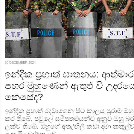
30 DECEMBER 2024
ඉන්දික ප්‍රභාත් ඝාතනය: ආත්මා
පහර මුහුණෙන් ඇතුළු වී උදරය
කෙසේද?
ඉන්දික ප්‍රභාත් රඳවාගෙන සිටි කාලය පුරාම ඔහ
කර තිබේ. පවුලේ සමීපතමයන්ට අනුව ඔහු
ලක්ව තිබේ. ඔහුගේ අතැ'ඟිලි කඩා දමා කකුල්ව