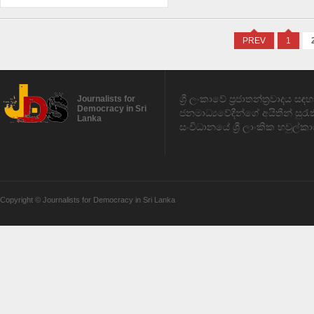
PREV
1
ශ්‍රී ලංකාවේ ප්‍රජාතන්ත්‍රවාදය 
Journalists for
Democracy in Sri
ජනමාධ්‍යවේදීන්ගේ අයිතීන් සුර
Lanka
සංවිධානයේ ශ්‍රී ලාංකික හවුල්කා
Copyright © Journalists for Democracy in Sri Lanka