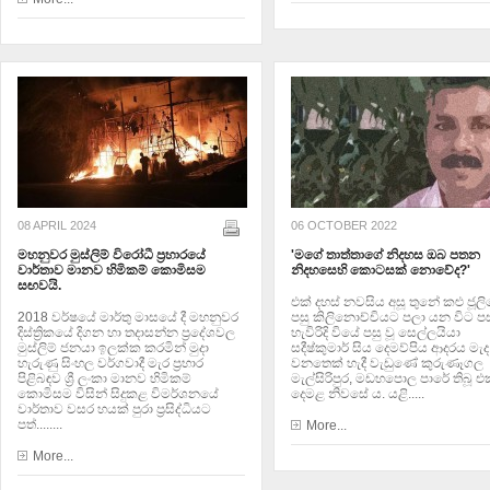
08 APRIL 2024
06 OCTOBER 2022
මහනුවර මුස්ලිම් විරෝධී ප්‍රහාරයේ
'මගේ තාත්තාගේ නිදහස ඔබ පතන
වාර්තාව මානව හිමිකම් කොමිසම
නිදහසෙහි කොටසක් නොවේද?'
සඟවයි.
එක් දහස් නවසිය අසූ තුනේ කළු ජූල
2018 වර්ෂයේ මාර්තු මාසයේ දී මහනුවර
පසු කිලිනොච්චියට පලා යන විට පස
දිස්ත්‍රිකයේ දිගන හා තදාසන්න ප්‍රදේශවල
හැවිරිදි වියේ පසු වූ සෙල්ලයියා
මුස්ලිම් ජනයා ඉලක්ක කරමින් මුදා
සදීෂ්කුමාර් සිය දෙමව්පිය ආදරය මැද
හැරුණු සිංහල වර්ගවාදී මැර ප්‍රහාර
වනතෙක් හැදී වැඩුණේ කුරුණෑගල
පිළිබඳව ශ්‍රී ලංකා මානව හිමිකම්
මැල්සිරිපුර, මඩහපොල පාරේ තිබූ 
කොමිසම විසින් සිදුකළ විමර්ශනයේ
දෙමළ නිවසේ ය. යළි.....
වාර්තාව වසර හයක් පුරා ප්‍රසිද්ධියට
පත්........
More...
More...