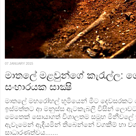
07 JANUARY 2015
මාතලේ මළවුන්ගේ කැරැල්ල: ග
සංහාරයක සාක්‍ෂි
මාතලේ මහරෝහල් භූමියෙන් මීට දෙවසරක
ඉස්මත්තට ආ මනුස්ස ඇටකැබලි විසින් ලොවට 
මෙතෙක් සොයාගත් විශාලතම සමූහ මිනීවලේ
ඇවෑමෙන් ඇදීයමින් තිබෙන්නේ වගකීම් හා වගවී
සාධාරණත්වය.......