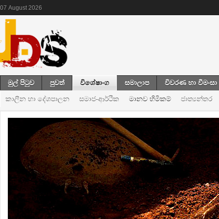
07
August
2026
මුල් පිටුව
පුවත්
විශේෂාංග
සමාලාප
විවරණ හා වීමංසා
කාලීන හා දේශපාලන
සමාජ-ආර්ථික
මානව හිමිකම්
ජාත්‍යන්තර