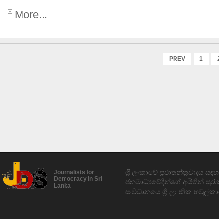
More...
PREV
1
ශ්‍රී ලංකාවේ ප්‍රජාතන්ත්‍රවාදය 
Journalists for
Democracy in Sri
ජනමාධ්‍යවේදීන්ගේ අයිතීන් සුර
Lanka
සංවිධානයේ ශ්‍රී ලාංකික හවුල්කා