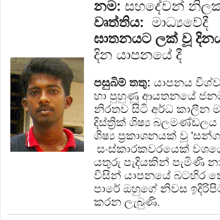
නම:
සහදේවන් නිලක
වෘත්තිය:
මාධ්‍යවේදී
ඝාතනයට ලක් වූ දින
දින යාපනයේ දී
පසුබිම් තතු:
යාපනය විශ්ව 
හා පුහුණු ආයතනයේ ජනමාධ
නිරතව සිටි අර්ධ කාලීන 
දිස්ත්‍රික් ශිෂ්‍ය බලමණ්ඩ
ශිෂ්‍ය ප්‍රකාශනයක් වූ 'සන
සංස්කාරකවරයෙක් වශයෙන
යතුරු පැදියකින් පැමිණි 
විසින් යාපනයේ බටහිර කො
පාරේ ඔහුගේ නිවස ඉදිරිප
කරන ලැබුණි.