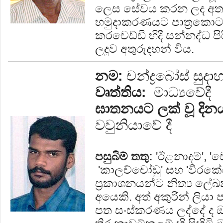
ලෙස සේවය කරන ලද අත
හමුදාකරණයට පාත්‍රකොට 
කරවෙඩ්ඩි හිදී සන්නද්ධ පි
ලදුව අතුරුදහන් විය.
නම:
චන්ද්‍රබෝස් සුදාහ
වෘත්තිය:
මාධ්‍යවේදී
ඝාතනයට ලක් වූ දින
වවුනියාවේ දී
පසුබිම් තතු:
'ඊළනාදම්', 'වෙ
'කාලච්චෝඩු' සහ 'වීරක
ප්‍රකාශනයන්ට නිත්‍ය ලේ
අයෙකි. අත් අකුරින් ලියා
පත සංස්කරණය ලද්දේ ද ඔහ