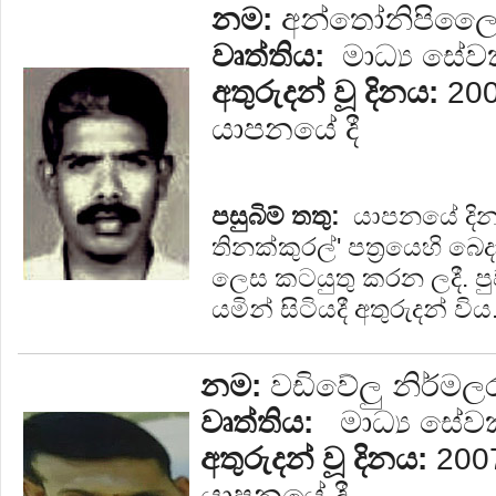
නම:
අන්තෝනිපිලෛ ෂ
වෘත්තිය:
මාධ්‍ය සේ
අතුරුදන් වූ දිනය:
200
යාපනයේ දී
පසුබිම් තතු:
යාපනයේ දින
තිනක්කුරල්' පත්‍රයෙහි බ
ලෙස කටයුතු කරන ලදී. පු
යමින් සිටියදී අතුරුදන් විය
නම:
වඩිවේලු නිර්මලර
වෘත්තිය:
මාධ්‍ය සේව
අතුරුදන් වූ දිනය:
2007
යාපනයේ දී