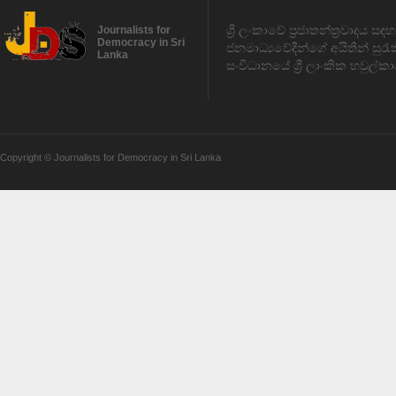
ශ්‍රී ලංකාවේ ප්‍රජාතන්ත්‍රවාදය 
Journalists for
Democracy in Sri
ජනමාධ්‍යවේදීන්ගේ අයිතීන් සුර
Lanka
සංවිධානයේ ශ්‍රී ලාංකික හවුල්කා
Copyright © Journalists for Democracy in Sri Lanka