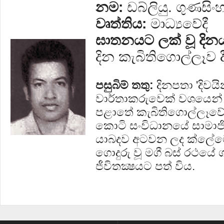
නම:
ඩබ්ලියු. ගුණසිං
වෘත්තිය:
මාධ්‍යවේදී
ඝාතනයට ලක් වූ දින
දින කැබිතිගොල්ලෑව ද
පසුබිම් තතු:
දිනපතා 'දිවයි
වාර්තාකරුවෙක් වශයෙන් 
පළාතේ කැබිතිගොල්ලෑවේ 
කොටි සංවිධානයේ සාමාජික
යාබදව අටවන ලද ක්ලේමෝ
ගොදුරු වූ මගී බස් රථයේ ග
ජීවිතක්‍ෂයට පත් විය.