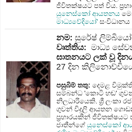
ජීවිතක්ෂයට පත් විය. ප්‍ර
යුනෙස්කෝ ආයතනය
මෙ
මාධ්‍යවේදියෝ'
සංවිධානය 
නම:
සුරේෂ් ලිම්බිය
වෘත්තිය:
මාධ්‍ය සේ
ඝාතනයට ලක් වූ දින
27 දින කිලිනොච්චියේ
පසුබිම් තතු:
දෙමළ විමුක්
සම්බන්ධ 'කොටි හඬ' ගුවන්
නිලධාරියෙකි. ශ්‍රී ලංකා ර
ගුවන් විදුලි ආයතන ගො
ප්‍රහාරයකින් ජීවිතක්ෂයට ප
ජාතීන්ගේ
යුනෙස්කෝ ආ