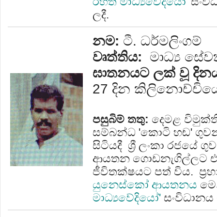
රහිත මාධ්‍යවේදියෝ'
සංවි
ලදී.
නම:
ටී. ධර්මලිංගම්
වෘත්තිය:
මාධ්‍ය සේ
ඝාතනයට ලක් වූ දින
27 දින කිලිනොච්චියේ
පසුබිම් තතු:
දෙමළ විමුක්
සම්බන්ධ 'කොටි හඬ' ගුවන
සිටියදී ශ්‍රී ලංකා රජයේ ගුව
ආයතන ගොඩනැගිල්ලට එල්
ජීවිතක්ෂයට පත් විය. ප්‍
යුනෙස්කෝ ආයතනය
මෙ
මාධ්‍යවේදියෝ'
සංවිධානය 