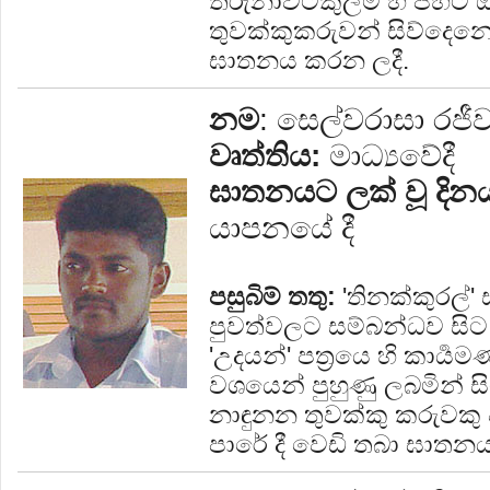
තිරුනාවට්කුලම් හි පිහිට
තුවක්කුකරුවන් සිව්දෙනෙ
ඝාතනය කරන ලදී.
නම
: සෙල්වරාසා රජී
වෘත්තිය:
මාධ්‍යවේදී
ඝාතනයට ලක් වූ දින
යාපනයේ දී
පසුබිම් තතු:
'තිනක්කුරල්' 
පුවත්වලට සම්බන්ධව සි
'උදයන්' පත්‍රයෙ හි කාර්‍
වශයෙන් පුහුණු ලබමින් සිට
නාඳුනන තුවක්කු කරුවකු
පාරේ දී වෙඩි තබා ඝාතන