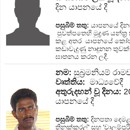
දින යාපනයේ දී
පසුබිම් තතු:
යාපනයේ දිනප
පුවත්පතෙහි මුද්‍රණ යන්ත්
කළ අතර යාපනයේ කෝපායි
කඩාවැදුණු නාඳුනන තුවක්
ඝාතනය කරන ලදී.
නම:
සුබ්‍රමනියම් රාමචන
වෘත්තිය:
මාධ්‍යවේදී
අතුරුදහන් වූ දිනය:
20
යාපනයේ දී
පසුබිම් තතු:
දිනපතා දෙමළ 
තිනක්කුරල්' සහ 'වාලම්පූර