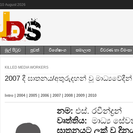
10
August
2026
මුල් පිටුව
පුවත්
විශේෂාංග
සමාලාප
විවරණ හා වීමංසා
KILLED MEDIA WORKERS
2007 දී ඝාතනය/අතුරුදහන් වූ මාධ්‍යවේදීන්
Intro
|
2004
|
2005
|
2006
|
2007
|
2008
|
2009
|
2010
නම:
එස්. රවීන්ද්‍රන්
වෘත්තිය:
මාධ්‍ය සේ
ඝාතනයට ලක් වූ දින