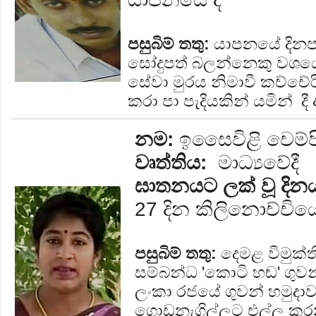
පසුබිම් තතු:
යාපනයේ දිනපත
සෝදුපත් බලන්නෙකු වශයෙන
සේවා මුරය නිමාවී කච්චේර
කරා පා පැදියකින් යමින් දී 
නම:
ඉසෛවිළි චෙම්පි
වෘත්තිය:
මාධ්‍යවේදී
ඝාතනයට ලක් වූ දින
27 දින කිලිනොච්චියේ
පසුබිම් තතු:
දෙමළ විමුක්
සම්බන්ධ 'කොටි හඬ' ගුවන් ව
ලංකා රජයේ ගුවන් හමුදාව 
ගොඩනැගිල්ලට එල්ල කරන 