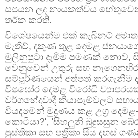
සපයන ලද නායකත්වය හේතුවෙන් ස
තර්ක කරති.
විශේෂයෙන්ම එක් කැබිනට් අමාත්‍ය
මැතිව්, දකුණ තුළ දෙමළ ජනයාග
මුලිනුපුටා දැමීම පමණක් නොව, 
වෙනුවෙන් උතුරු සහ නැගෙනහිර 
සම්පූර්ණයෙන් අත්පත් කරගැනීම
විෂඝෝර දෙමළ විරෝධී ව්‍යාපරය
වර්ගභේදවාදී කියාපෑම්වලට සහා
වියදමෙන් මුද්‍රණය කළ උග්‍ර දෙමළ
කොටියා?', 'සිහලුනි බුදුසසුන බේර
පුස්තිකා සහ පත්‍රිකා සිය දහස් ග