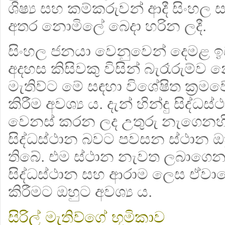
ශිෂ්‍ය සහ කම්කරුවන් ආදී සිංහල 
අතර නොමිලේ බෙදා හරින ලදී.
සිංහල ජනයා වෙනුවෙන් දෙමළ ඉ
අදහස කිසිවකු විසින් බැරෑරුම්ව
මැතිව්ට මේ සඳහා විශේෂිත ක්‍රමව
කිරීම අවශ්‍ය ය. දැන් හින්දු සිද්
වෙනස් කරන ලද උතුරු නැගෙනහි
සිද්ධස්ථාන බවට පවසන ස්ථාන ඔ
තිබේ. එම ස්ථාන නැවත ලබාගෙන
සිද්ධස්ථාන සහ ආරාම ලෙස ඒවායේ
කිරීමට ඔහුට අවශ්‍ය ය.
සිරිල් මැතිව්ගේ භූමිකාව