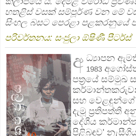
කලාපයේ ය. දෙමළ විරෝධී ප්‍රචණ්ඩ 
හතළිස් වසක් සම්පූර්ණ වන මේ වස
සිංහල බසට පෙරළා පළකරනුයේ ප
පරිවර්තනය: සංජුලා ඕෂිණී පීටර්ස්
අ
ධ්‍යාපන ඇමති
අගෝස්
1983
පත්‍රයේ සම්මුඛ 
කර්මාන්තකරුවන
සහ වෙළඳුන්ගේ
දැමූ ප්‍රතිපත්ත
දේශීය කර්මාන්ත
පිළිබඳව' නැසීගිය