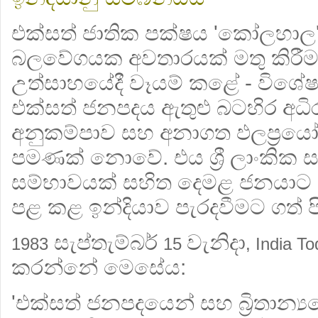
එක්සත් ජාතික පක්ෂය 'කෝලහාල' 
බලවේගයක අවතාරයක් මතු කිරී
උත්සාහයේදී වෑයම් කළේ - විශේ
එක්සත් ජනපදය ඇතුළු බටහිර අධිරා
අනුකම්පාව සහ අනාගත ඵලප්‍රය
පමණක් නොවේ. එය ශ්‍රී ලාංකික ස
සම්භාවයක් සහිත දෙමළ ජනයාට 
පළ කළ ඉන්දියාව පැරදවීමට ගත් ප
සැප්තැම්බර්
වැනිදා
1983
15
, India T
කරන්නේ මෙසේය:
'එක්සත් ජනපදයෙන් සහ බ්‍රිතාන්‍ය