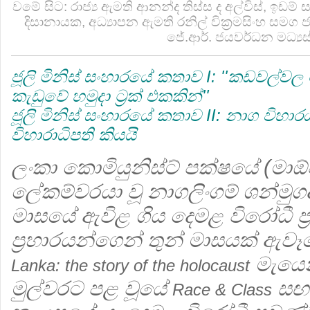
වමේ සිට: රාජ්‍ය ඇමති ආනන්ද තිස්ස ද අල්විස්, ඉඩම
දිසානායක, අධ්‍යාපන ඇමති රනිල් වික්‍රමසිංහ සමග 
ජේ.ආර්. ජයවර්ධන මධ්‍ය
ජූලි මිනිස් සංහාරයේ කතාව I: ''කඩවල්
කැඩුවේ හමුදා ට්‍රක් එකකින්''
ජූලි මිනිස් සංහාරයේ කතාව II: නාග විහාර
විහාරාධිපති කියයි
ලංකා කොමියුනිස්ට් පක්ෂයේ (මාඕවා
ලේකම්වරයා වූ නාගලිංගම් ශන්මුගද
මාසයේ ඇවිළ ගිය දෙමළ විරෝධී ප්
ප්‍රහාරයන්ගෙන් තුන් මාසයක් ඇව
මැයෙන
Lanka: the story of the holocaust
මුල්වරට පළ වූයේ
සඟ
Race & Class