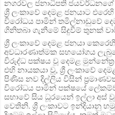
නගරවල ජනාධිපති ජයවර්ධනගේ අන
ශ්‍රී ලංකාවේ දෙමළ ජනයාට එරෙහි
විරෝධය පාමින් තමිල්නාඩුවේ දෙ
ගිනිතබා ගැනීමේ සිදුවීම් තුනක් වා
ශ්‍රී ලංකාවේ දෙමළ ජනයා කෙරෙහ
අවධාරණාත්මක සහයෝගය ලැබුණ
විරුද්ධ පක්ෂය වූ දෙමළ මුන්නේත්
එහි නායකයා වූ, ශ්‍රී ලංකාවේ 
පිණිස නව දිල්ලිය විසින් ප්‍රමා
විරෝධය පාමින් පක්ෂයේ ලේකම්වර
සභාවේ සිය ධූරයෙන් ඉල්ලා අස් 
වෙතිනි. ශ්‍රී ලංකාවට ඉන්දියානු
දිගටම ඉල්ලා සිටියේය. නමුත් මධ්‍ය