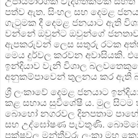
උපායමාර්ගික වැදගත්කමක් සහි
පත්ව ඇත. සිංහල සහ දෙමළ ජනය
ගැටුමක දී දෙමළ ජනයාට ඇති වි
වන්නේ ඔවුන්ට ඔවුන්ගේ ජනතාවග
ඇපකරුවන් ලෙස සතුරු රටක අත්හැ
මෙය දුර්වල කරවන අවාසියකි. එ
ඉන්දියාව වැනි විශාල බලවතෙකු
අනුකම්පාවෙන් තුලනය කර ඇති
ශ්‍රී ලංකාවේ දෙමළ ජනයාට ඉන්ද
කළ සහාය සුවිශේෂී ය. මුල සිටම
බොහෝ නගරවල දිනපතාම පාහේ ව
සහ උද්ඝෝෂණ පැවතුණි. බොම්බේ ස
පක්ෂවල මන්ත්‍රීවරු ලංකා මහ ක