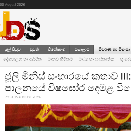
08
August
2026
මුල් පිටුව
පුවත්
විශේෂාංග
සමාලාප
විවරණ හා වීමංසා
දේශපාලන හා ආර්ථික
මානව හිමිකම්
මාධ්‍ය හා සංස්කෘතික
භූ ද
ජූලි මිනිස් සංහාරයේ කතාව II
පාලනයේ විෂඝෝර දෙමළ වි
POST 15 AUGUST 2023