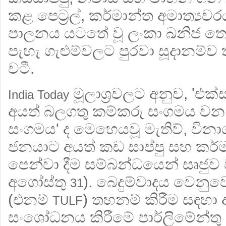
කළ පෙට්‍රල්, කර්මාන්ත අමාත්‍යවරය
පාලනය යටතේ වූ ලංකා ඛනිජ තෙල් 
පැහැ ගැළුම්වලට පුරවා සූදානම්ව 
වටී.
මූලාශ්‍රවලට අනුව, 'එක
India Today
අයත් බලගතු කම්කරු සංගමය වන
සංගමය' ද මෙහෙයවූ මැතිව්, විනා
ජනයාට අයත් කඩ සාප්පු සහ කර්ම
පෙන්වා දීම සම්බන්ධයෙන් සෘජුව ව
අගෝස්තු
). බෙදුම්වාදය වෙනුව
31
(එනම්
) තහනම් කිරීම සඳහා ආ
TULF
සංශෝධනය කිරීමේ පාර්ලිමේන්තු ව