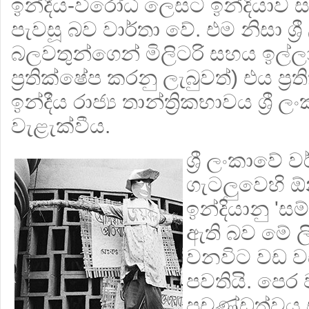
ඉන්දීය-විරෝධී ලෙසට ඉන්දියාව
පැවසූ බව වාර්තා වේ. එම නිසා ශ්‍ර
බලවතුන්ගෙන් මිලිටරි සහය ඉල්ලා
ප්‍රතික්ෂේප කරනු ලැබුවත්) එය ප්‍
ඉන්දීය රාජ්‍ය තාන්ත්‍රිකභාවය ශ්‍රී ල
වැළැක්වීය.
ශ්‍රී ලංකාවේ 
ගැටලුවෙහි ඕ
ඉන්දියානු 'සම
ඇති බව මේ ල
වනවිට වඩ වඩ
පවතියි. පෙර 
ප්‍රචණ්ඩත්ව