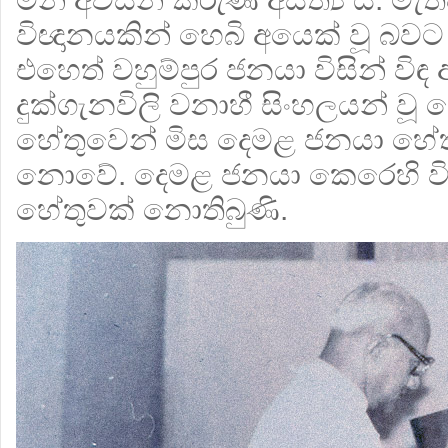
විඥානයකින් හෙබි අයෙක් වූ බවට
එහෙත් වහුම්පුර ජනයා විසින් වි
දුක්ගැනවිලි වනාහී සිංහලයන් ව
හේතුවෙන් මිස දෙමළ ජනයා හේතු
නොවේ. දෙමළ ජනයා කෙරෙහි 
හේතුවක් නොතිබුණි.