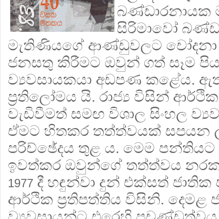
බණ්ඩාරනායක 
සිරිමාවෝ බණ්
මැතිණියගේ ආණ්ඩුවලට චෝදනා 
ජනසතු කිරීමට ඔවුන් ගත් සෑම පි
ව්‍යවසායකයා අඩපණ කළේය. ඇත
ප්‍රතිලෝමය යි. රාජ්‍ය විසින් ආර්
වැඩිවීමත් සමඟ විශාල සිංහල ව්
ඒමට හිතකර තත්ත්වයක් සපයන 
පරිච්ඡේදය තුළ ය. මෙම පන්තියට හිම
ඉවත්කර ඔවුන්ගේ තත්ත්වය නරක
දී හඳුන්වා දුන් එක්සත් ජාති
1977
ආර්ථික ප්‍රතිපත්තිය විසිනි. දෙම
ව්‍යවසායන්ට එරෙහි ප්‍රචණ්ඩත්වය