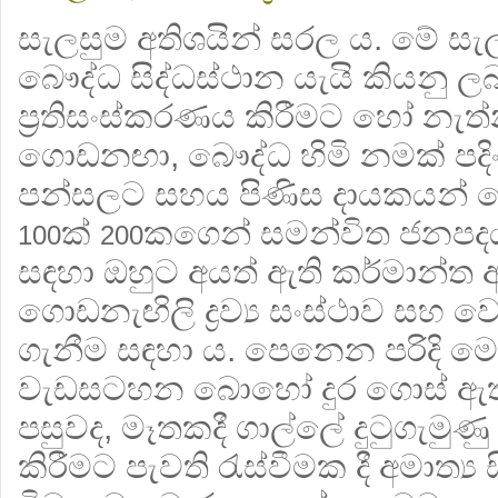
සැලසුම අතිශයින් සරල ය. මේ සැ
බෞද්ධ සිද්ධස්ථාන යැයි කියනු 
ප්‍රතිසංස්කරණය කිරීමට හෝ නැත
ගොඩනඟා, බෞද්ධ හිමි නමක් පදි
පන්සලට සහය පිණිස දායකයන් 
ක්
කගෙන් සමන්විත ජනපදයක
100
200
සඳහා ඔහුට අයත් ඇති කර්මාන්ත අ
ගොඩනැඟිලි ද්‍රව්‍ය සංස්ථාව සහ 
ගැනීම සඳහා ය. පෙනෙන පරිදි මෙ
වැඩසටහන බොහෝ දුර ගොස් 
පසුවද, මෑතකදී ගාල්ලේ දුටුගැමුණ
කිරීමට පැවති රැස්වීමක දී අමාත්‍ය ස