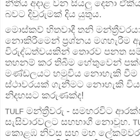
නීතිය අදාළ වන සියලු දෙනා ඒකීය
බවට දිවුරුමක් දිය යුතුය.
මොස්කව් හිතවාදී තනි මන්ත්‍රීවරයා
නොකිරීමෙන් ප්‍රශ්නය මගහැරීම ඇ
විරුද්ධත්වයකින් තොරව පනත සම
තහනම් කර තිබීම හේතුවෙන් ප
මණ්ඩලයට හමුවිය නොහැකි වීම 
ස්ථාවරයක් ගැනීමට නොහැකි වි
නිදහසට කරුණක්ද!
මන්ත්‍රීවරු - සමහරවිට ආරක
TULF
සැසිවාරවලට සහභාගී නොවූහ.
T
කොළඹ නිවස සහ මහ ලේකම්වරය