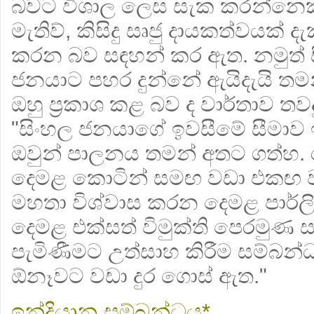
බවට විශාල ලෙස සැක කරන්නෙක්
මැතිව්, කිසිදු සෘජු දායකත්වයක් දැක
කරන බව සඳහන් කර ඇත. නමුත් 
ජනයාට පහර දුන්නේ ඇයිදැයි ත
ඔහු ප්‍රකාශ කළ බව ද වාර්තාව තවදු
"සිංහල ජනයාගේ ඉවසීමේ සීමාව 
ඔවුන් පාලනය තමන් අතට ගත්හ
දෙමළ කොටින් සමඟ වඩා එකඟ
මහතා විශ්වාස කරන දෙමළ පාර්ල
දෙමළ එක්සත් විමුක්ති පෙරම
පැමිණීමට උත්සාහ කිරීම සම්බන
ඕනෑවට වඩා දුර ගොස් ඇත."
ඉන්දියානු සම්බන්ධය*