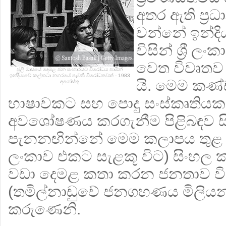
අතර ඇති ප්‍
වන්නේ ඉන්දි
විසින් ශ්‍රී 
වෙත විවෘතව 
ජූලි මාසයේ දෙමළ ජන සංහාරයට විරෝධය පාමින්
ඉන්දියාවේ කල්කටා නගරයේ පැවති විරෝධතවක් - 1983
යි. මෙම කණ්
අගෝස්තු
භාෂාවකට සහ පොදු සංස්කෘතියකට 
අවශෝෂණය කරගැනීම පිළිබඳව ස
පැනනඟින්නේ මෙම කලාපය තුළ (තම
ලංකාව එකට සැළකූ විට) සිංහ
වඩා දෙමළ කතා කරන ජනතාව විශා
(තමිල්නාඩුවේ ජනගහණය මිලිය
කරුණෙනි.