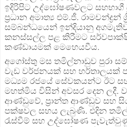
ඉදිරිපිට උද්ඝෝෂණවලට සහභාගී ව
ප්‍රධාන අමාත්‍ය එම්.ජී. රාමචන්ද්‍රන් ශ
සම්බන්ධයෙන් ඉන්දියානු අගමැත
කනස්සල්ල පළ කිරීමට සර්වපාක්
කණ්ඩායමක් මෙහෙයවීය.
අගෝස්තු මස තමිල්නාඩුව පුරා සම්
වැඩ වර්ජනයක් සහ හර්තාලයක් 
මධ්‍යම රජයේ සේවකයන්ට ඊට සහභ
මහත්මිය විසින් අවසර දෙන ලදී. 
ආණ්ඩුවේ, ප්‍රාන්ත ආණ්ඩුව සහ 
පක්ෂවල සහය ලැබුණි. එදින තමිල
රැස්වීම් සහ උද්ඝෝෂණ පැවැත්ව