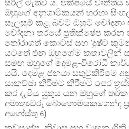
සිරිල් මැතිව් ය. පක්ෂයේ වෘත්තීය ස
ඔහුගේ අනුගාමිකයන් හරහා සිංහල ප්‍රත
සැලසුම් කළ බවට ඔහුට චෝදනා එ
චෝදනා තරයේ ප්‍රතික්ෂේප කරන
තෝරාගත් කොටස් සහ 'දුෂ්ට කුමන්
යටතේ එන ඔහුගේම කතාවලින් සම
සමඟ ඔහුගේ දෙමළ-විරෝධී කාර්යය
යයි. දෙමළ ජනයා සතුටුකිරීමෙ
සාකච්ඡා කිරීමට කිරීමට පෙර ත්‍ර
කර දැමිය යුතුය යන ඔහුගේ තර
අමාත්‍යවරු බොහොමයකගෙන්ද ප්‍රත
අගෝස්තු
)
6
කඩසාප්පු, නිවාස සහ වාහන ගිනි 