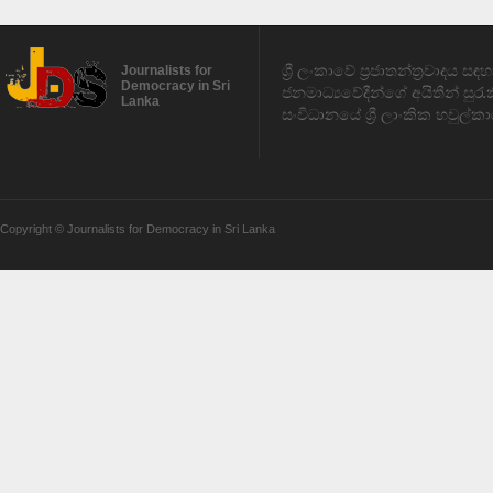
ශ්‍රී ලංකාවේ ප්‍රජාතන්ත්‍රවාදය 
Journalists for
Democracy in Sri
ජනමාධ්‍යවේදීන්ගේ අයිතීන් සුර
Lanka
සංවිධානයේ ශ්‍රී ලාංකික හවුල්කා
Copyright © Journalists for Democracy in Sri Lanka