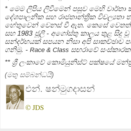
* මෙම ලිපිය ලිවීමෙන් පසුව මෙහි වාර්
දේශපාලනික සහ රාජතාන්ත්‍රික විචල්‍යතා ත
හේතුවෙන් වෙනස් වී ඇත. කෙසේ වෙතත් ව
සහ 1983 ජූලි - අගෝස්තු කාලය තුළ සිදු වූ
සන්දර්භයක් සපයන නිසා අපි සාකච්ඡාව
ගනිමු. -
සඟරාවේ සංස්කාර
Race & Class
** ශ්‍රී ලංකාවේ කොමියුනිස්ට් පක්ෂයේ මන්ත
(මතු සම්බන්ධයි)
එන්. ෂන්මුගදාසන්
© JDS