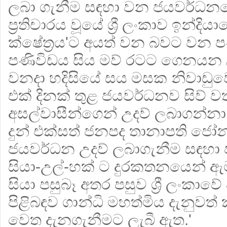
ලබා ගැනීම සඳහා වන ජයවර්ධනග
ප්‍රතිචාරය වූයේ ශ්‍රී ලංකාව ඉන්දිය
ක්ෂේත්‍රය'ට අයත් වන බවට වන ප
පණිවිඩය සිය මව් රටට ගෙනයන ල
වනදා හදිසියේ සය මසක නිවාඩුව
එක් දිනක් තුළ ජයවර්ධනව සිව් ව
අසල්වාසීන්ගෙන් උදව් ලබාගන්න
දුන් එක්සත් ජනපද තානාපති ජෝන් ර
ජයවර්ධන උදව් ලබාගැනීම සඳහා ප
සියා-උල්-හක් ට දුරකතනයෙන් ඇ
සියා පසුබෑ අතර පසුව ශ්‍රී ලංකාවේ
පිළිබඳව ගාන්ධි මහත්මිය දැනුවත
වෙත දැනගැනීමට ලැබී ඇත.'