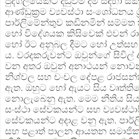
පුද්ගලයෙක්ට දඬුවම් දීම සඳහා
ආණ්ඩුක්‍රම ව්‍යවස්ථා සංශෝධනය ශ්‍
පාර්ලිමේන්තුව කඩිනමින් සම්මත ක
හෝ විදේශයක කිසිවෙක් එවන් රාජ්
හෝ ඊට අනුබල දීමට හෝ උත්සහ
ය. වරදකරුවන්ට ඔවුන්ගේ සිවිල් අ
වන අතර ඔවුන් අනාථයන් නොවන
නිශ්චල සහ චංචල දේපළ රාජසන්
ඇත. ඔහුට හෝ ඇයට සිය වෘත්ති
නොලැබෙනු ඇත. මෙම නීතිය සි
සංස්ථා සේවකයන්ට සහ ව්‍යවස්
සේවකයන්ට අදාළ වනු ඇත. පාර්ලිමේ
සහ පළාත් පාලන ආයතන සමාජික