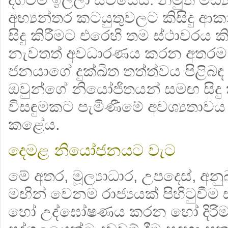
අභ්‍යන්තර කටයුතුවලට කිසිදු ආක
සිදු කිරීමට එරෙහි තම ස්ථාවරය 
නැවතත් අවධාරණය කරන අතරම, ශ
ජනයාගේ දුක්ඛිත තත්ත්වය පිළිබ
ඔවුන්ගේ නියෝජිතයන් සමඟ සිදු
විසඳුමකට පැමිණීමේ අවශ්‍යතාව
කළේය.
දෙමළ නියෝජනයට වැට
මේ අතර, මූල්‍යාධාර, උපදෙස්, අ
මඟින් වෙනම රාජ්‍යයක් පිහිටුවීම 
හෝ උද්ඝෝෂණය කරන හෝ දිරිම