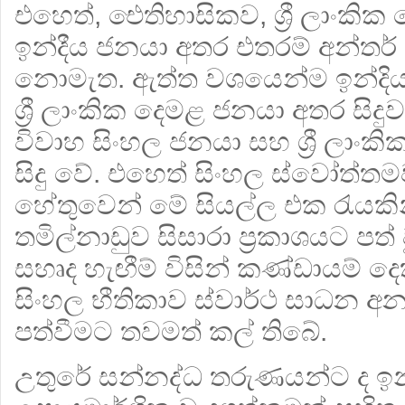
එහෙත්, ඓතිහාසිකව, ශ්‍රී ලාංකි
ඉන්දීය ජනයා අතර එතරම් අන්තර් මිශ
නොමැත. ඇත්ත වශයෙන්ම ඉන්දි
ශ්‍රී ලාංකික දෙමළ ජනයා අතර සිද
විවාහ සිංහල ජනයා සහ ශ්‍රී ලාං
සිදු වේ. එහෙත් සිංහල ස්වෝත්තම
හේතුවෙන් මේ සියල්ල එක රැයකින
තමිල්නාඩුව සිසාරා ප්‍රකාශයට ප
සහෘද හැඟීම් විසින් කණ්ඩායම් ද
සිංහල භීතිකාව ස්වාර්ථ සාධන අ
පත්වීමට තවමත් කල් තිබේ.
උතුරේ සන්නද්ධ තරුණයන්ට ද ඉන