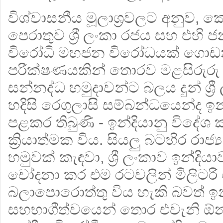
විශ්වාසනීය මූලාශ්‍රවලට අනුව
පෙරාතුව ශ්‍රී ලංකා රජය සහ එහි ජන
විරෝධී මහජන විරෝධයක් ගොඩන
පරීක්ෂණයකින් තොරව මළසිරුරු ම
සන්නද්ධ හමුදාවන්ට බලය දුන් ශ්‍
හදිසි රෙගුලාසි සම්බන්ධයෙන්ද ඉ
පළකර තිබුණි - ඉන්දියානු විදේශ
ක්‍රියාත්මක විය. සියලු බටහිර රාජ්‍
හමුවක් කැඳවා, ශ්‍රී ලංකාව ඉන්දි
චෝදනා කර එම රටවලින් මිලිටර
බලාපොරොත්තු විය හැකි බවත් ඉන
සහභාගීත්වයෙන් තොර එවැනි ඕන