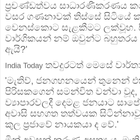
ප්‍රචණ්ඩත්වය සාධාරණීකරණය ක
වසර ගණනාවක් තිස්සේ සිටියේ ක
වෙනස්කොට සැළකීමට ලක්වූහ. ස
වාර්ගිකයන් නම් ඔවුන්ට බහුත
ඇයි?'
තවදුරටත් මෙසේ වාර්තා
India Today
'මැතිව්, ජනගහනයෙන් තුනෙන් 
පිරිසකගෙන් සමන්විත වන්වා වූද, 
ව්‍යාපාරවලදී දෙමළ ජනයාට සාපේක්
අවාසි සහගත තත්වයක සිටින්නාවූ ද
කුල ප්‍රජාවේ නායකයා ද වේ.'
මින් අවසන් කරුණ අසත්‍ය ය. මැතිව