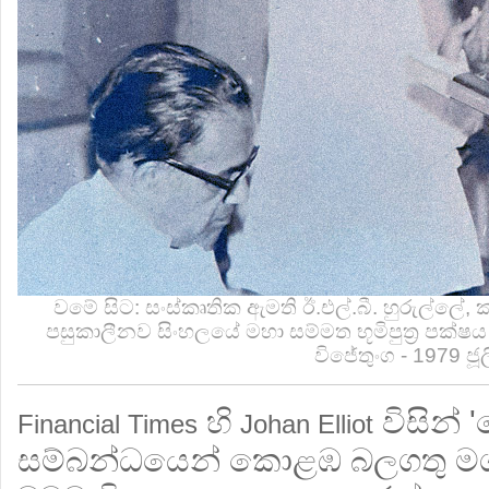
වමේ සිට: සංස්කෘතික ඇමති ඊ.එල්.බී. හුරුල්ලේ, ක
පසුකාලීනව සිංහලයේ මහා සම්මත භූමිපුත්‍ර පක්ෂය 
විජේතුංග - 1979 ජූල
හි
විසින්
Financial Times
Johan Elliot
සම්බන්ධයෙන් කොළඹ බලගතු ම