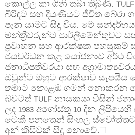
කොල්ල කා ගිනි තබා තිබුණි.
TULF
බිරිඳට සහ දියණියට ජීවිත බේරා 
පැන යාමට සිදු විය. මේ සන්දර්භ
මන්ත්‍රීවරුන්ට පාර්ලිමේන්තුවට ස
ප්‍රවාහන සහ ආරක්ෂක පහසුකම් 
ජයවර්ධන කළ යෝජනාව අර්ථ විරහ
ජනාධිපතිවරයා සහ අග්‍රාමාත්‍යව
ඔවුන්ට ඔහුට ආරක්ෂාව සැපයිය 
තමාට කොළඹ ගමන් නොකරන ල
බවටත්
නායකයා විසින් ජනා
TULF
ලද
අගෝස්තු
දින ලිපියෙහ
1983
10
මෙකී පනතෙන් සිංහල ස්වෝත්ත
අන් කිසිවක් සිදු නොවේ.☐