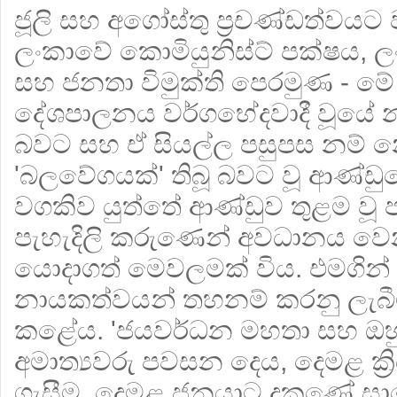
ජූලි සහ අගෝස්තු ප්‍රචණ්ඩත්වයට වා
ලංකාවේ කොමියුනිස්ට් පක්ෂය, 
සහ ජනතා විමුක්ති පෙරමුණ - ම
දේශපාලනය වර්ගභේදවාදී වූයේ න
බවට සහ ඒ සියල්ල පසුපස නම්
'බලවේගයක්' තිබූ බවට වූ ආණ්ඩ
වගකිව යුත්තේ ආණ්ඩුව තුළම වූ 
පැහැදිලි කරුණෙන් අවධානය ව
යොදාගත් මෙවලමක් විය. එමගින
නායකත්වයන් තහනම් කරනු ලැ
කළේය. 'ජයවර්ධන මහතා සහ ඔ
අමාත්‍යවරු පවසන දෙය, දෙමළ ක්‍
ගැසීම, දෙමළ ජනයාට දකුණේ සාප