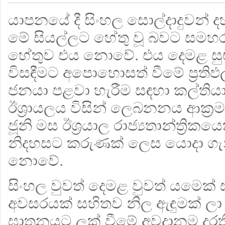
යාපනයේ දී සිංහල සොල්දාදුවන් ද
මේ සියල්ලට හේතු වූ බවට සමහර
හේතුව එය නොවේ. එය දෙමළ සුළු
විසඳීමට අපොහොසත් වීමේ ප්‍රති
ජනයා පළවා හැරීම සඳහා කල්තියා
ඊශ්‍රායලය විසින් ලෙබනනය ආක්‍
ජූනි මස ඊශ්‍රයාල රාජ්‍යතාන්ත්‍ර
නිදහසට කරුණක් ලෙස යොදා ගැ
නොවේ.
සිංහල වුවත් දෙමළ වුවත් යමෙක්
අවසරයක් සහිතව නිල ඇඳුමක් ලා 
ඝාතනයට ලක් වීමේ අවදානම දරත