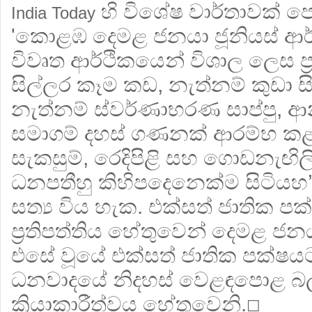
හි විශේෂ වාර්තාවක් පෙ
India Today
'කොළඹ දෙමළ ජනයා ජූනියස් ආර
විවෘත ආර්ථිකයෙන් විශාල ලෙස ප්‍
සිල්ලර කෑම කඩ, නැත්නම් කුඩා ස
නැත්නම් ස්වර්ණාභරණ සාප්පු
සමාගම් දහස් ගණනක් ආරම්භ කළ
සැකසුම්, රෙදිපිළි සහ ගොඩනැඟිලි 
ධනපතීහු කිහිපදෙනෙක්ම සිටිය
සත්‍ය විය හැක. එක්සත් ජාතික ප
ප්‍රතිපත්තිය හේතුවෙන් දෙමළ ජනය
එසේ වූයේ එක්සත් ජාතික පක්ෂයට
ධනවාදයේ නිදහස් වෙළඳපොළ 
ක්‍රියාකාරීත්වය හේතුවෙනි.
☐