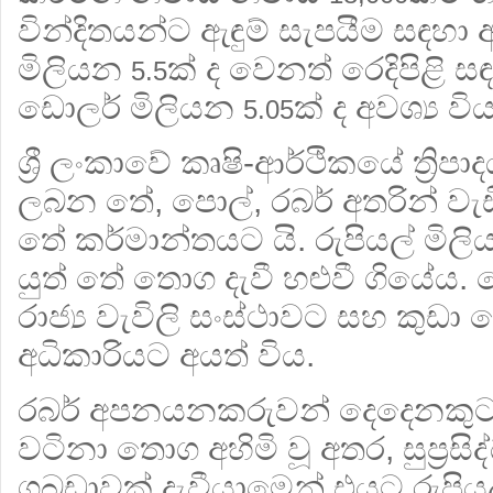
වින්දිතයන්ට ඇඳුම් සැපයීම සඳහා
මිලියන
ක් ද වෙනත් රෙදිපිළි 
5.5
ඩොලර් මිලියන
ක් ද අවශ්‍ය විය
5.05
ශ්‍රී ලංකාවේ කෘෂි-ආර්ථිකයේ ත්‍රි
ලබන තේ, පොල්, රබර් අතරින් වැ
තේ කර්මාන්තයට යි. රුපියල් මිල
යුත් තේ තොග දැවී හළුවී ගියේය.
රාජ්‍ය වැවිලි සංස්ථාවට සහ කුඩා
අධිකාරියට අයත් විය.
රබර් අපනයනකරුවන් දෙදෙනකුට 
වටිනා තොග අහිමි වූ අතර, සුප්‍රස
ගබඩාවක් දැවීයාමෙන් එයට රුපිය