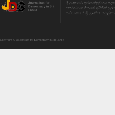
ශ්‍රී ලංකාවේ ප්‍රජාතන්ත්‍රවාදය 
Journalists for
Democracy in Sri
ජනමාධ්‍යවේදීන්ගේ අයිතීන් සුර
Lanka
සංවිධානයේ ශ්‍රී ලාංකික හවුල්කා
Copyright © Journalists for Democracy in Sri Lanka