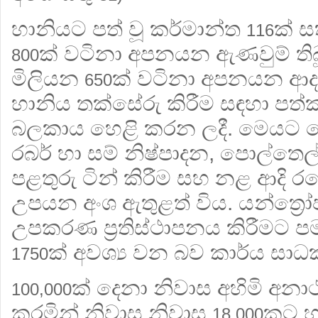
හානියට පත් වූ කර්මාන්ත
ක් ස
116
ක් වටිනා අපනයන ඇණවුම් තිබ
800
මිලියන
ක් වටිනා අපනයන ආදා
650
හානිය තක්සේරු කිරීම සඳහා පත
බලකාය හෙළි කරන ලදී. මෙයට රෙදිප
රබර් හා සම් නිෂ්පාදන, පොල්තෙල
පළතුරු ටින් කිරීම සහ නළ ආදි රට
උපයන අංශ ඇතුළත් විය. යන්ත්‍
උපකරණ ප්‍රතිස්ථාපනය කිරීමට ප
ක් අවශ්‍ය වන බව කාර්ය සා
1750
ක් දෙනා නිවාස අහිමි අනා
100,000
කරමින් නිවාස නිවාස
කට හා
18,000