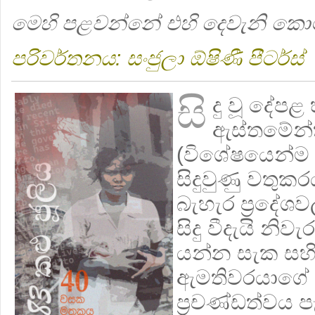
මෙහි පළවන්නේ එහි දෙවැනි කො
පරිවර්තනය: සංජුලා ඕෂිණී පීටර්ස්
සි
දු වූ දේපළ 
ඇස්තමේන්තු
(විශේෂයෙන්ම 
සිදුවුණු වතුක
බැහැර ප්‍රදේශ
සිදු වීදැයි නි
යන්න සැක සහිත
ඇමතිවරයාගේ 
ප්‍රචණ්ඩත්වය ප