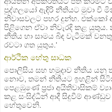
ආයතන අපකීර්තියට පත් කිරීමට ව
පුද්ගලයෝ ඇඳිරි නීතියට මුවා වී ම
නිවාසවලට පහර දුන්හ. එක්කෝ 
පිළිගෙන ඒවා නිවැරදි කළ යුතුය
නීතිය හා සාමය බිඳ වැටීමක් වනතු
රවටා ගත යුතුය.'
ආර්ථික හේතු සාධක
පොලිසිය සහ හමුදාව නීතිය යන
නොව, තමන් නීතියට ඉහළින් සිටි
පෙළඹුණේ ප්‍රජා අයිතිවාසිකම් ව්‍ය
කළ සංසිද්ධීන් ආදී සිදුවීම් ආණ්ඩු
හේතුවෙනි.