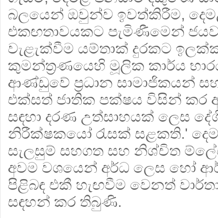
බලයෙන් ඔවුන්ව ඉවත්කිරීම, ද
එකඟතාවයකට පැමිණීමෙන් ජයව
වැළැක්වීම යම්තාක් දුරකට ඉලක්
කුමන්ත්‍රණයෙහි මූලික කාර්ය භා
ආණ්ඩුවේ ප්‍රධාන සාමාජිකයන් 
එක්සත් ජාතික පක්ෂය විසින් කර 
සඳහා දරණ උත්සාහයක් ලෙස දේශ
නිරීක්ෂකයෝ රැසක් සළකති.' ද
සැලසුම් සහගත සහ නිශ්චිත ම්ලේ
අවම වශයෙන් අර්ධ ලෙස හෝ ආර්
පිළිබඳ එකී හැඟවීම වෙනත් වාර්තා
සඳහන් කර තිබුණි.