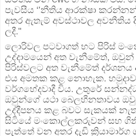
පැවසීය ‘'නීතිය ආරක්ෂා කරන්නන
අතර ඇතැම් අවස්ථාවල අවනීතිය ද
ලදී."
ලොරිවල පටවාගත් භට පිරිස් ම
උද්දාමයෙන් අත වැනීමේත්, ඔවුන
පිරිස්වලට අත වැනීමේත් දර්ශනය 
එය අමතක කළ නොහැක. හමුදාව 
වර්ගභේදවාදී විය. උතුරේ සන්නද
ඔවුන්ගේ යථා බෙලහීනතාවය ඔවුන්
උද්දීපනය කළ බවට සැකයක් නැත. 
සිටියේ මංකොල්ලකරුවන් සහ ගි
පැත්තේ වන අතර දැඩි ක්‍රියාමාර