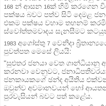
න් ආසන
ක් හිමි කරගෙන වි
168
16
පක්ෂය බවට පත්ව සිටි දෙමළ 
එකම පක්ෂය වහාම තහනම් කරමින
ස්වෝත්තමවාදය සැනසීමට කටයුතු
අගෝස්තු
වෙනිදා බ්‍රිතාන්‍ය
1983
7
පුවත්පත මෙසේ ලියයි:
"සුළුතර ජනයා වෙත ගාන්ධියානු ආ
කරනවා වෙනුවට, ජනාධිපතිවරයා
ජනකායකගේ ඡන්ද අයිතිය එක්
ඔවුන්ව අවමානවයන් හෝ ආයත
පුරවැසියන් බවට පත් කළේය.