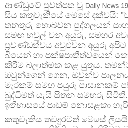
ආණ්ඩුවේ පුවත්පත වූ
Daily News 1
සිය කතුවැකියේ මෙසේ දක්වයි: 
තනතුරු හොබවන පුද්ගලයන් සාහ
සමඟ හවුල් වන අයුරු, සමහර අවස
ප්‍රචණ්ඩත්වය අවුළුවන අයුරු අපිට
බියෙන් හා පක්ෂපාතීත්වයෙන් ත
කිරීම බලාත්මක කළ යුතුය. තමන්ට
ඔවුන්ගෙන් ගෙන, ඔවුන්ව පාලනය
මැරකම් සමඟ පයුරු පාසානකම් 
බුද්ධිමත් යැයි සිතන සමහරු සිටිත
ඉතිහාසයේ පාඩම් නොසළකා හැරී
කතුවැකිය තවදුරටත් මෙසේ ලියයි: