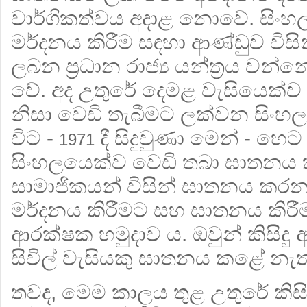
වාර්ගිකත්වය අදාළ නොවේ. සිංහ
මර්දනය කිරීම සඳහා ආණ්ඩුව විසි
ලබන ප්‍රධාන රාජ්‍ය යන්ත්‍රය වන්
වේ. අද උතුරේ දෙමළ වැසියෙක
නිසා වෙඩි තැබීමට ලක්වන සිංහල
විට -
දී සිදුවුණා මෙන් - හෙට
1971
සිංහලයෙක්ව වෙඩි තබා ඝාතනය
සාමාජිකයන් විසින් ඝාතනය කරන
මර්දනය කිරීමට සහ ඝාතනය කිරීමට
ආරක්ෂක හමුදාව ය. ඔවුන් කිසිදු 
සිවිල් වැසියකු ඝාතනය කළේ නැත
තවද, මෙම කාලය තුළ උතුරේ කිසිදු