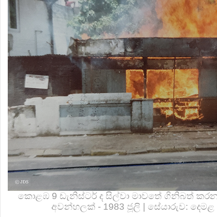
කොළඹ 9 ඩැනිස්ටර් ද සිල්වා මාවතේ ගිනිබත් කරන
අවන්හලක් - 1983 ජූලි | සේයාරුව: දෙමළ