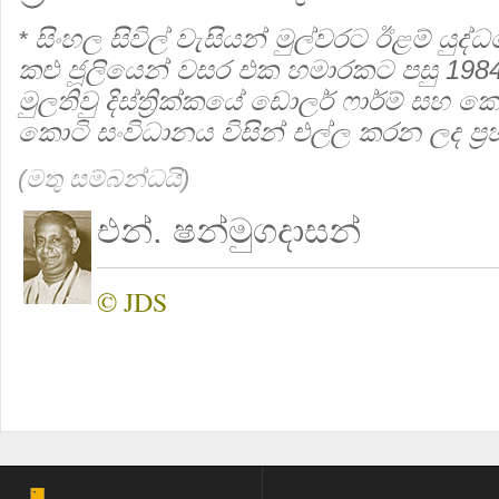
සිංහල සිවිල් වැසියන් මුල්වරට
ඊළම් යුද්
*
කළු ජූලියෙන් වසර එක හමාරකට පසු 1984
මුලතිවු දිස්ත්‍රික්කයේ ඩොලර් ෆාර්ම් සහ 
කොටි සංවිධානය විසින් එල්ල කරන ලද ප්‍ර
(මතු සම්බන්ධයි)
එන්. ෂන්මුගදාසන්
© JDS