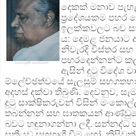
දෙකක් මනාව පැහැද
ප්‍රදේශයකම පහර ද
ඉලක්කවලට බව සක්ස
ය: දෙමළ ජනයාට අය
නිවැරදි විස්තර සහ
පහරදෙන්නන්ට කල් ත
සෞම්‍යමූර්ති තොණ්ඩමාන්
ඇසින් දුටු විදේශ ව
ම්ලේච්ඡත්වයේ සැලසුම් සහගතභා
අදහස් දක්වා තිබුණි. දෙවනුව, සෑ
දුටු සාක්ෂිකරුවන් විසින් මංකොල
තබන්නන් සහ ඝාතකයන් ආණ්ඩු
බවට හඳුනාගන්නා ලදී. සන්නද්ධ 
සක්‍රීයව සහභාගී වීම හෝ, කිසිව