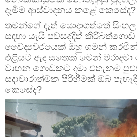
දැමීම ආස්වාදනය කළේ කෙසේද?
තමන්ගේ දෑත් යොදාගත්තේ සිංහල 
සඳහා යැයි පවසද්දීත් කිරිබත්ගොඩ
වෛද්‍යවරයෙක් ඔහු ගමන් කරමින් 
එළියට ඇද සතෙක් මෙන් මරාදමා ගි
වාහන ගොඩකට දමා එතැනම පුළුස්
සදාචාරාත්මක පිරිහීමක් ඔබ පැහැ
කෙසේද?