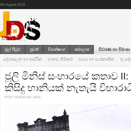
08
August
2026
මුල් පිටුව
පුවත්
විශේෂාංග
සමාලාප
විවරණ හා වීමංසා
දේශපාලන හා ආර්ථික
මානව හිමිකම්
මාධ්‍ය හා සංස්කෘතික
භූ ද
ජූලි මිනිස් සංහාරයේ කතාව II
කිසිදු හානියක් නැතැයි විහාරාධ
POST 09 AUGUST 2023