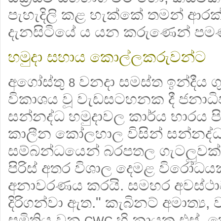
පැහැදිලි කළ හැක්කේ තමන් ආරක
දැනසිටියේ ය යන කරුණෙන් පමණ
හමුදා සහාය කොල්ලකරුවන්ට
අගෝස්තු
වනදා සමස්ත ඉන්දීය ගු
8
විකාශය වූ වැඩසටහනක දී ජනාධිප
සන්නද්ධ හමුදාවල කාර්ය භාරය පි
කාලීන කෝලහාල විසින් සන්නද්ධ 
සම්බන්ධයෙන් බරපතල ගැටලුවක්
පිරිස් අතර විශාල දෙමළ විරෝධය
අනාවරණය කරයි. සමහර අවස්ථ
දිරිගන්වා ඇත." කැබිනට් අමාත්‍ය,
සමිතිය වන
හි නායක එස්.
CWC