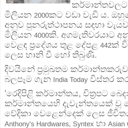
කර්මාන්තවලට සි
මිලියන
කට වඩා වැඩි ය. ඔහ
2000
අනුව පුනරුත්ථාපනය සඳහා වැයවන 
මිලියන
කි. අගමැතිවරයාට 
4000
වෙළඳ ප්‍රදේශය තුළ දේපළ
ක් ව
442
ලෙස හානි වී හෝ තිබුණි.
දිවයිනේ ප්‍රමුඛතම කර්මාන්තකරුව
බලපෑම ගැන
විස්තර කර
India Today
'රෙදිපිළි කර්මාන්තය, චිත්‍රපට බෙ
කර්මාන්තයෙහි දැවැන්තයෙක් වූ 
වේදිකා වෙළෙන්දෙක් ලෙස ජීවි
හා
Anthony's Hardwares, Syntex
Asian 