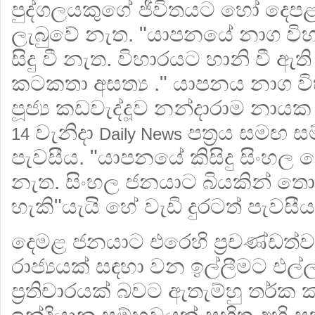
පුද්ගලයකුගේ ජීවිතයට හෝ දෙප
ලැබුවේ නැත. "යාපනයේ නාග විහා
සිදු වී නැත. විහාරයට හානි වී ඇ
කටකතා අසත්‍ය ." යාපනය නාග වි
පූජ්‍ය කඩවැද්දූව නන්දාරාම නායක
වැනිදා
පත්‍රය සමඟ සම
14
Daily News
පැවසීය. "යාපනයේ කිසිදු සිංහල
නැත. සිංහල ජනයාට බියකින් 
හැකි"යැයි හේ වැඩි දුරටත් පැවසීය
දෙමළ ජනයාට එරෙහි ප්‍රචණ්ඩත
රාජ්‍යයක් සඳහා වන ඉල්ලීමට එල
ප්‍රතිචාරයක් බවට ඇතැම්හු තර්ක 