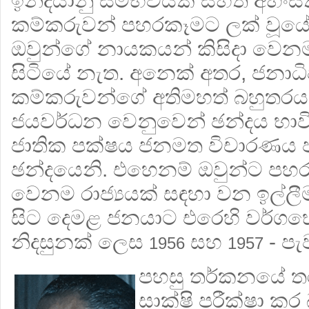
ඉන්දියානු සම්භවයක් සහිත අහිං
කම්කරුවන් පහරකෑමට ලක් වූයේ
ඔවුන්ගේ නායකයන් කිසිදා වෙනම 
සිටියේ නැත. අනෙක් අතර, ජනාධි
කම්කරුවන්ගේ අතිමහත් බහුතරයක
ජයවර්ධන වෙනුවෙන් ඡන්දය භාවි
ජාතික පක්ෂය ජනමත විචාරණය 
ඡන්දයෙනි. එහෙනම් ඔවුන්ට පහර
වෙනම රාජ්‍යයක් සඳහා වන ඉල්ල
සිට දෙමළ ජනයාට එරෙහි වර්ගභේදවාද
නිදසුනක් ලෙස
සහ
- පැ
1956
1957
පහසු තර්කනයේ තර
සාක්ෂි පරීක්ෂා ක