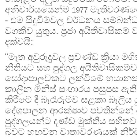
අනිවාර්යයෙන්ම
මැතිවරණයෙ
1977
- එම සිදුවීම්වල වර්ධනය සම්බන
වගකිව යුතුය. ප්‍රජා අයිතිවාසිකම්
දක්වයි:
"මෑත අවුරුදුවල ප්‍රචණ්ඩ ක්‍රියා මග
නීතියට සහ පුද්ගල අයිතිවාසිකම්වලට
සෝදාපාලුවකට ලක්වීමේ භයානක 
කාලීන මිනිස් සංහාරය පසුපස ඇත
කිරීමේ දී බැරෑරුම්ව සළකා බැලිය 
දේශපාලන ආරක්ෂාව පවතින්නේ ය
පුද්ගලයන්ට දණ්ඩ මුක්තිය සහිත
බවට හඟවන වාතාවරණයක් නිර්මා