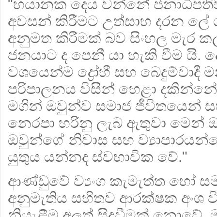
"භයානක දෙය වන්නේ ජනාධිපතිවර
අවසන් කිරීමට උත්සාහ දරන ලේ 
අනුමත කිරීමක් බව සිංහල මැර 
ජනයාට ද පෙනී යා හැකි වීම යි.
වශයෙන්ම ද්‍රෝහී සහ බෙදුම්වාදී
පරිපාලනය විසින් හෙළා දකින්න
මගින් ඔවුන්ව සමාජ ජීවිතයෙන් 
නෙරපා හරිනු ලැබ ඇතුවා මෙන් ඔ
ඔවුන්ගේ නිවාස සහ ව්‍යාපාරයන්
යුතුය යන්නද ස්වභාවික වේ."
ආණ්ඩුවේ ව්‍යංග කැමැත්ත හෝ සම
අනුමැතිය සහිතව ආරක්ෂක අංශ වි
නියැළීම අලුත් සිදුවීමක් නොවේ