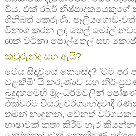
විය. එක් රබර් නිෂ්පාදකයෙකුගේ
ගිනිබත් කෙරුණි. පෑලියගොඩ-වත්ත
විනාශ කරන ලද තෙල් මෝල් නවය
ක් වටිනා පොල්තෙල් සහ කොප්
60
කවුරුන්ද සහ ඇයි?
මෙය සිදුවූයේ කෙසේද? 'මම පර 
වළකිමි' යි කරුණාව සහ නිර්-ප්‍රච
බුදුදහමෙහි මූලධර්මවලින් පෝෂ
එක්වරම වියරු වර්ගභේදවාදී රණකා
තමන් නාඳුනන, වෙනත් වර්ගයක
භාෂාවක් කතා කිරීම හැර කියන්නට 
නෝක්කාඩුවක් නොතිබුණු පුද්ගල