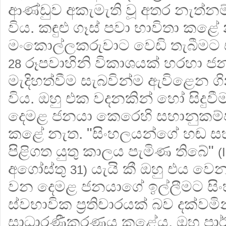
ආණ්ඩුව අකැමැති වූ අතර නැත්
විය. කඳුළු ගෑස් පවා භාවිතා කළේ
මංකොල්ලකරුවාට වෙඩි තැබීමට සත
රූපවාහිනි විකාශයක් හරහා ජ
28
මැදිහත්වීම සැබවින්ම ඇවිළෙන ගින
විය. ඔහු එක වදනකින් හෝ සිදුව
දෙමළ ජනයා කෙරෙහි සහානුකම්
කළේ නැත. "සිංහලයන්ගේ හඬ 
පිළිගත යුතු කාලය පැමිණ තිබේ"
(
අගෝස්තු
යැයි කී ඔහු එය වෙන
31)
වන දෙමළ ජනයාගේ ඉල්ලීමට ස
ස්වභාවික ප්‍රතිචාරයක් බව දක්වමින් 
සාධාරණීකරණය කළේය. ඔහු පාර