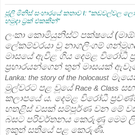
ජූලි මිනිස් සංහාරයේ කතාව I: ''කඩවල්වල 
හමුදා ට්‍රක් එකකින්''
ලංකා කොමියුනිස්ට් පක්ෂයේ (මාඕවා
ලේකම්වරයා වූ නාගලිංගම් ශන්මුගද
මාසයේ ඇවිළ ගිය දෙමළ විරෝධී ප්
ප්‍රහාරයන්ගෙන් තුන් මාසයක් ඇව
මැයෙන
Lanka: the story of the holocaust
මුල්වරට පළ වූයේ
සඟ
Race & Class
කලාපයේ ය. දෙමළ විරෝධී ප්‍රචණ්ඩ 
හතළිස් වසක් සම්පූර්ණ වන මේ වස
බසට පරිවර්තනය කෙරුණු මෙම ල
ඉකුත් සතියේ පළ කෙරුණි.