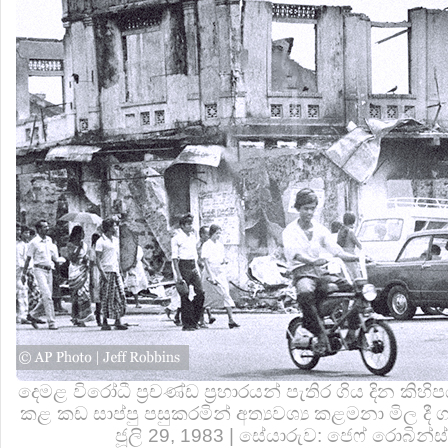
දෙමළ විරෝධී ප්‍රචණ්ඩ ප්‍රහාරයන් පැතිර ගිය දින
කළ කඩ සාප්පු පසුකරමින් අත්‍යවශ්‍ය කළමනා මිල ද
ජූලි 29, 1983 | සේයාරුව: ජෙෆ් රොබින්ස්