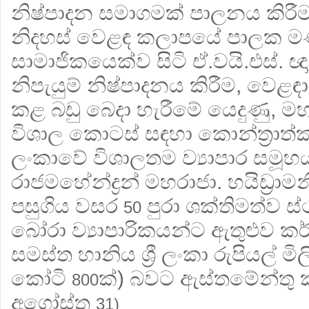
නිෂ්පාදන සමාගමක් පාලනය කිරීම
නිදහස් වෙළඳ කලාපයේ පාලක 
සාමාජිකයෙක්ව සිටි ඒ.වයි.එස්. ඥ
නිපැයුම් නිෂ්පාදනය කිරීම, වෙළ
කළ බඩු බෙදා හැරීමේ යෙදුණු, මහව
විශාල කොටස් සඳහා කොන්ත්‍රාත්කරු
ලංකාවේ විශාලතම ව්‍යාපාර සමූහය
රාජමහේන්ද්‍රන් මහරාජා. හයිඩ්‍රාම
පසුගිය වසර
පුරා ශක්තිමත්ව ස්
50
බෝරා ව්‍යාපාරිකයන්ට ඇතුළුව කර්
සමස්ත හානිය ශ්‍රී ලංකා රුපියල් ම
කෝටි
ක්) බවට ඇස්තමේන්තු ක
800
අගෝස්තු
31)