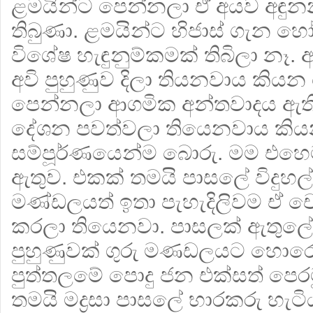
ළමයින්ට පෙන්නලා ඒ අයව අඳුන
තිබුණා. ළමයින්ට හිජාස් ගැන 
විශේෂ හැඳුනුම්කමක් තිබිලා නෑ. 
අවි පුහුණුව දිලා තියනවාය කිය
පෙන්නලා ආගමික අන්තවාදය ඇ
දේශන පවත්වලා තියෙනවාය කිය
සම්පූර්ණයෙන්ම බොරු. මම එහෙ
ඇතුව. එකක් තමයි පාසලේ විදුහල්
මණ්ඩලයත් ඉතා පැහැදිලිවම ඒ චෝ
කරලා තියෙනවා. පාසලක් ඇතුලේ 
පුහුණුවක් ගුරු මණඩලයට හොරෙන
පුත්තලමේ පොදු ජන එක්සත් පෙරම
තමයි මද්‍රසා පාසලේ භාරකරු හැට