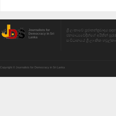
ශ්‍රී ලංකාවේ ප්‍රජාතන්ත්‍රවාදය 
Journalists for
Democracy in Sri
ජනමාධ්‍යවේදීන්ගේ අයිතීන් සුර
Lanka
සංවිධානයේ ශ්‍රී ලාංකික හවුල්කා
Copyright © Journalists for Democracy in Sri Lanka