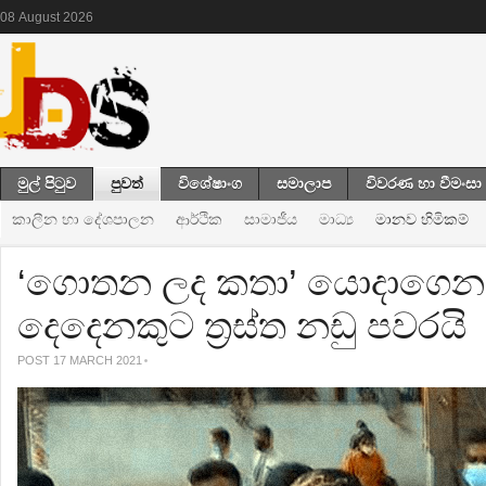
08
August
2026
මුල් පිටුව
පුවත්
විශේෂාංග
සමාලාප
විවරණ හා වීමංසා
කාලීන හා දේශපාලන
ආර්ථික
සාමාජීය
මාධ්‍ය
මානව හිමිකම්
‘ගොතන ලද කතා’ යොදාගෙන මු
දෙදෙනකුට ත්‍රස්ත නඩු පවරයි
POST 17 MARCH 2021