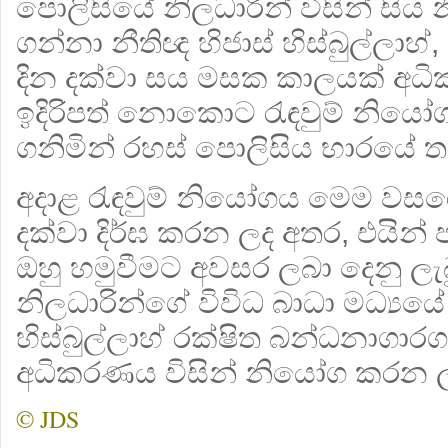
පොලිසියේ නිලධාරින් විසින් සිය 
ගන්නා නීතිඥ හිජාස් හිස්බුල්ලාහ
දින දක්වා සය මසක කාලයක් අධ
ඉදිරිපත් නොකොට රැඳවුම් නිය
ගනිමින් රහස් පොලිසිය භාරයේ තබ
අදාළ රැඳවුම් නියෝගය මෙම වස
දක්වා දිර්ඝ කරන ලද අතර, එයින්
ඔහු හමුවීමට අවසර ලබා දෙනු ලැ
නිලධාරින්ගේ විවිධ බාධා මධ්‍යයේ 
හිස්බුල්ලාහ් රක්ෂිත බන්ධනාග
අධිකරණය විසින් නියෝග කරන ල
© JDS