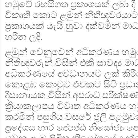
හමුවේ රහසිගත ප්‍රකාශයක් ලබා දී
විකෘති කොට ළමුන් නීතිඥවරයාට
ප්‍රකාශයක් යැයි හුවා දක්වමින් මාධ්
හරින ලදි.
ළමුන් වෙනුවෙන් අධිකරණය හමු
නීතිඥවරුන් විසින් එකී සාවද්‍ය මාධ
අධිකරණයේ අවධානයට ලක් කිරි
කොළඹ කොටුව එවකට සිටි ප්‍රධාන 
දිසානායක විසින් අපරාධ පරික්ෂ
ක්‍රියාකලාපය විවෘත අධිකරණය හම
කරමින් පසුගිය වසරේ ජූලි පළම
ප්‍රදේශය භාර ජ්‍යෙෂ්ඨ නියෝජ්‍ය