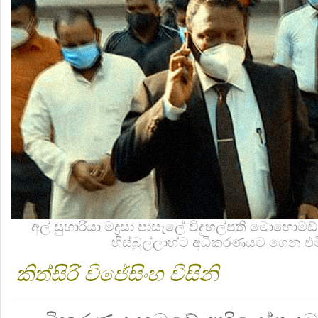
අල් සුහාරියා මද්‍රසා පාසැලේ විදුහල්පති මොහොමඩ
හිස්බුල්ලාහ්ට අධිකරණයට ගෙන එමින
කිත්සිරි විජේසිංහ විසිනි