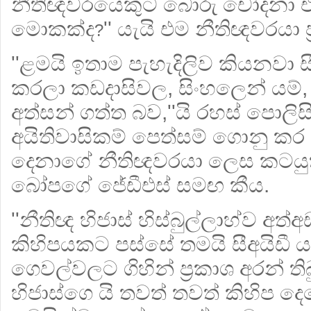
නීතිඥවරයෙකුට බොරු චෝදනා එල්
මොකක්ද
'' යැයි එම නීතිඥවරයා 
?
''ළමයි ඉතාම පැහැදිලිව කියනවා 
කරලා කඩදාසිවල, සිංහලෙන් යම්,
අත්සන් ගත්ත බව,''යි රහස් පොලි
අයිතිවාසිකම් පෙත්සම් ගොනු කර 
දෙනාගේ නීතිඥවරයා ලෙස කටයු
බෝපගේ ජේඩීඑස් සමඟ කීය.
''නීතිඥ හිජාස් හිස්බුල්ලාහ්ව අත්
කිහිපයකට පස්සේ තමයි සීඅයිඩී 
ගෙවල්වලට ගිහින් ප්‍රකාශ අරන් ත
හිජාස්ගෙ යි තවත් තවත් කිහිප ද