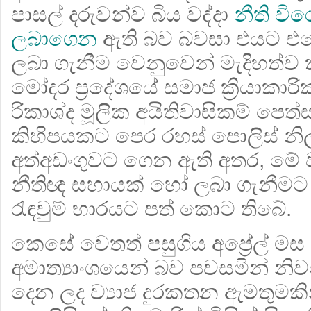
පාසල් දරුවන්ව බිය වද්දා
නීති විර
ලබාගෙන
ඇති බව බවසා එයට එර
ලබා ගැනීම වෙනුවෙන් මැදිහත්ව
මෝදර ප්‍රදේශයේ සමාජ ක්‍රියාක
රිකාශ්ද මූලික අයිතිවාසිකම් පෙත්
කිහිපයකට පෙර රහස් පොලිස් නිලධ
අත්අඩංගුවට ගෙන ඇති අතර, මේ 
නීතිඥ සහායක් හෝ ලබා ගැනීමට
රැඳවුම් භාරයට පත් කොට තිබේ.
කෙසේ වෙතත් පසුගිය අප්‍රේල් මස
අමාත්‍යාංශයෙන් බව පවසමින් නිවස
දෙන ලද ව්‍යාජ දුරකතන ඇමතුමකි