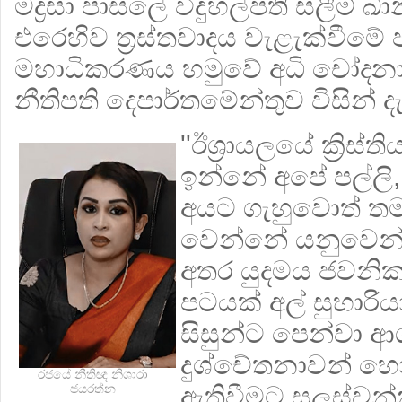
මද්‍රසා පාසලේ විදුහල්පති සලීම්
එරෙහිව ත්‍රස්තවාදය වැළැක්වීම
මහාධිකරණය හමුවේ අධි චෝදන
නීතිපති දෙපාර්තමේන්තුව විසින් දැ
''ඊශ්‍රායලයේ ක්‍රිස්
ඉන්නේ අපේ පල්ල
අයට ගැහුවොත් තම
වෙන්නේ යනුවෙන් 
අතර යුදමය ජවනිකා
පටයක් අල් සුහාරියා
සිසුන්ට පෙන්වා 
දුශ්චේතනාවන් හෝ එ
රජයේ නීතිඥ නිශාරා
ඇතිවීමට සලස්වන්
ජයරත්න