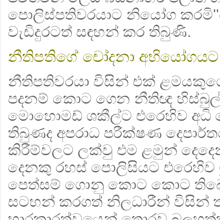
පොලිස්පතිවරයාට නියෝග කරමි'
වැඩිදුරටත් සඳහන් කර තිබුණි.
නීතිපතිගේ චෝදනා අභියෝගයට
නීතිපතිවරයා විසින් එක් ළමයකුග
පදනම් කොට ගෙන නීතිඥ හිස්බුල
මොහොමඩ් ශකීල්ට එරෙහිව අධ
තිබුණද අපරාධ පරීක්ෂණ දෙපාර්තම
කිරීම්වලට ලක්වු එම ළමුන් දෙදෙන
දෙනකු රහස් පොලිසියට එරෙහිව ම
පෙත්සම් ගොනු කොට කොට තිබෙන
සටහන් කරගත් නිලධාරීන් විසින් 
භාරකාරත්වයෙන් තොරව බලහත්