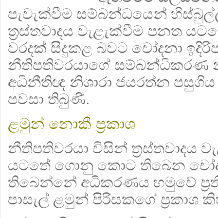
පැවැක්වීම සම්බන්ධයෙන් හිස්බුල්
ත්‍රස්තවාදය වැළැක්වීම පනත යටතේ
වරදක් සිදුකළ බවට චෝදනා ඉදිරිප
නීතිපතිවරයාගේ සම්බන්ධිකරණ න
අධිනීතිඥ නිශාරා ජයරත්න පසුගිය
පවසා තිබුණි.
ළමුන් නොකී ප්‍රකාශ
නීතිපතිවරයා විසින් ත්‍රස්තවාදය
යටතේ ගොනු කොට තිබෙන චෝදන
තිබෙන්නේ අධිකරණය හමුවේ ප්‍රත
පාසැල් ළමුන් පිරිසකගේ ප්‍රකාශ ක