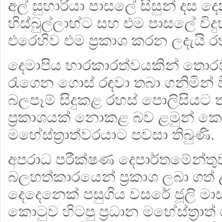
අල් සුහාරියා පාසලේ සිසුන් දස දෙ
හිස්බුල්ලාහ්ට සහ එම පාසලේ විද
එරෙහිව එම ප්‍රකාශ කරන ලදැයි ර
දෙමාපිය භාරකාරත්වයකින් තො
රැගෙන ගොස් රඳවා තබා ගනිමින් 
බලපෑම් සිදුකළ රහස් පොලිසියට ත
ප්‍රකාශයක් නොකළ බව ළමුන් කොට
මහේස්ත්‍රාත්වරයාට පවසා තිබුණි.
අපරාධ පරීක්ෂණ දෙපාර්තමේන්තුව
බලහත්කාරයෙන් ප්‍රකාශ ලබා ගත්
දෙදෙනෙක් පසුගිය වසරේ ජූලි ම
කොටුව හිටපු ප්‍රධාන මහේස්ත්‍රාත