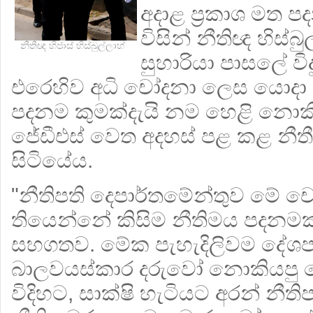
අදාළ ප්‍රකාශ මත ප
විසින් නීතිඥ හිස්බ
නීතීඥ හිජාස් හිස්බුල්ලාහ්
සුහාරියා පාසලේ ව
එරෙහිව අධි චෝදනා ලෙස යොදා 
පදනම කුමක්දැයි නම හෙළි නොක
ජේඩීඑස් වෙත අදහස් පළ කළ නීතී
සිටියේය.
"නීතිපති දෙපාර්තමේන්තුව මේ 
තියෙන්නේ කිසිම නීතිමය පදනමක්
සහගතව. මේක පැහැදිලිවම දේශප
බාලවයස්කාර දරුවෝ නොකියපු ද
විදිහට, සාක්ෂි හැටියට අරන් නීති