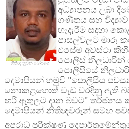
අධ්‍යාපනය ලබා දීමෙන
ගණිතය සහ විද්‍යාව 
හැදැරීම සඳහා කො
පාසල්වලට මාරු ක
එසේම අවස්ථා කිහ
පොලිස් නිලධාරින
නීතීඥ නුවන් බෝපගේ
පොලිසියේ නිලධාර
දෙමාපියන් හමුවී ''පොලිසිය පවසන
නොකළහොත් වැඩ වරදිනු ඇති බවද,
හරි ඇතුලට දාන බවට'' තර්ජනය 
දෙමාපියන් නීතිඥවරුන් සමඟ පව
අපරාධ පරීක්ෂණ දෙපාර්තමේන්තුවේ