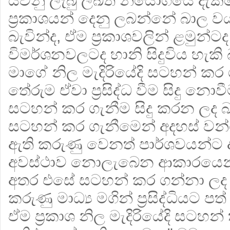
යවනු ලැබු ලිඛිත නියෝගයේ දැක
ප්‍රකාශයන් දෙනු ලබන්නේ බාල ව
බැවින්ද, ඒම ප්‍රකාශවලින් ළමුන්
විමර්ශනවලටද හානි සිදුවිය හැකි බ
මාගේ නිල මැදිරියේදි සටහන් කර ග
තේරුම ඒවා ප්‍රසිද්ධ වීම සිදු න
සටහන් කර ගැනීම සිදු කරන ලද බව
සටහන් කර ගැනීමෙන් අදහස් වන්
ඇති කරුණු වෙනත් පාර්ශවයන්ට 
අවස්ථාව නොලැබෙන ආකාරයෙන් ක්
අතර එසේ සටහන් කර ගන්නා ලද ප
කරුණු මාධ්‍ය මගින් ප්‍රසිද්ධියට
ඒම ප්‍රකාශ නිල මැදිරියේදි සටහන්