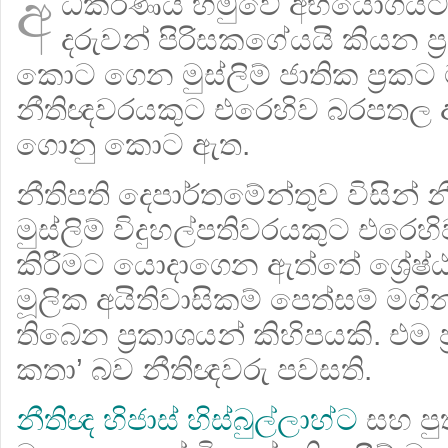
අ
ධිකරණය හමුවේ අභියෝගයට ල
දරුවන් පිරිසකගේයයි කියන ප්
කොට ගෙන මුස්ලිම් ජාතික ප්‍රකට
නීතිඥවරයකුට එරෙහිව බරපතල
ගොනු කොට ඇත.
නීතිපති දෙපාර්තමේන්තුව විසින්
මුස්ලිම් විදුහල්පතිවරයකුට එරෙ
කිරීමට යොදාගෙන ඇත්තේ ශ්‍රේෂ
මූලික අයිතිවාසිකම් පෙත්සම් මගින
තිබෙන ප්‍රකාශයන් කිහිපයකි. එම
කතා’ බව නීතිඥවරු පවසති.
නීතිඥ හිජාස් හිස්බුල්ලාහ්ට
සහ පුත