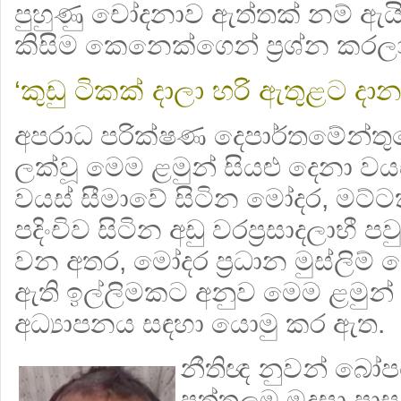
පුහුණු චෝදනාව ඇත්තක් නම් ඇයි 
කිසිම කෙනෙක්ගෙන් ප්‍රශ්න කරල
‘කුඩු ටිකක් දාලා හරි ඇතුළට දාන
අපරාධ පරික්ෂණ දෙපාර්තමේන්තුවේ
ලක්වූ මෙම ළමුන් සියළු දෙනා වය
වයස් සීමාවේ සිටින මෝදර, මට්ටක
පදිංචිව සිටින අඩු වරප්‍රසාදලාභී 
වන අතර, මෝදර ප්‍රධාන මුස්ලිම
ඇති ඉල්ලිමකට අනුව මෙම ළමුන් ම
අධ්‍යාපනය සඳහා යොමු කර ඇත.
නීතිඥ නුවන් බෝ
පුත්තලම මද්‍රසා 