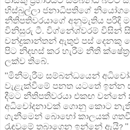
පාස්කු ප්‍රහාරයට සම්බන්ධ බවට 
හිස්බුල්ලා ජනාධිපතිගේ නියෝගය
නීතිපතිවරයාගේ අනුමැතිය පරිද
විනිසුරු ටී. විග්නේශ්වරම් විසි
චන්ද්‍රකාන්තන් ඇතුළු පස් දෙනකු
පිට නිදහස් කර හැරීම නීති ක්ෂේත
ලක්ව තිබේ.
''මිනීමැරීම සම්බන්ධයෙන් අධිචෝද
වැළැක්වීමේ පනත යටතේ ඉන්න
දීමට නීතිපතිවරයා එකඟ වන්නේ නම
අධිචෝදනාවක් ගොනු කොට නැති හ
ගැනීමෙන් බොහෝ කාලයක් ගතවීත
රැඳවුමේ තබාගෙන ඉන්නේ ඇයි
'
?