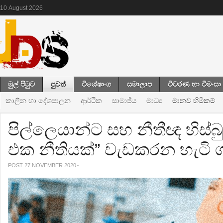
10
August
2026
මුල් පිටුව
පුවත්
විශේෂාංග
සමාලාප
විවරණ හා වීමංසා
කාලීන හා දේශපාලන
ආර්ථික
සාමාජීය
මාධ්‍ය
මානව හිමිකම්
පිල්ලෙයාන්ට සහ නීතීඥ හිස්බ
එක නීතියක්” වැඩකරන හැටි ගැ
POST 27 NOVEMBER 2020