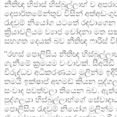
නීතිඥ හිජාස් හිස්බුල්ලාහ් ව අප
දෙපාර්තමේන්තුව විසින් අත්අඩංග
රැඳවුම් නියෝග යටතේ රඳවාගෙන ස
ක්‍රියාවලියම ව්‍යාජ චෝදනා මත ස
සහගත දෙයක් බව නීතිඥ ෆාරිස් විස
''රහස් පොලිසිය නීතිඥ හිස්බුල්ල
ගැනීමේ ක්‍රමයම වංචාවක්. සීඅයිඩී 
විරුද්ධව අධිකරණයට මුලින්ම ඉද
තමයි ඉක්ෂාප් අහමඩ් කියන පුද්
සංවාද පවත්වලා තියෙන බව. ඇත
පුද්ගලයා හිස්බුල්ලාහ්ගේ සේවාද
පොලිසිය රැඳවුම් නියෝග මුලින්