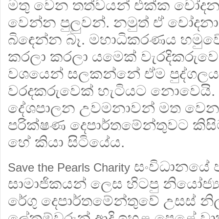
මතු වෙන තත්වයන් එක්ක චෝද
වෙන්න පුලුවන්. නමුත් ඒ චෝදන
බිඳෙන්න බෑ. මහාධිකරණය හමු
කරලා කරලා යමෙක් වැරදිකරුවෙ
වශයෙන් සලකන්නේ ඒම පුද්ගලය
වරදකරුවෙක් හැටියට නොවෙයි. ඒ
දේශපාලන උවමනාවන් මත වෙනස
පරික්ෂණ දෙපාර්තමේන්තුවට කිසිම 
හේ කියා සිටියේය.
සංවිධානයේ
Save the Pearls Charity
සාමාජිකයන් ලෙස හිටපු නියෝජ්‍
රේගු දෙපාර්තමේන්තුවේ උසස් නිල
ලේකම්වරුන් ආදි ඉහළ පෙළේ වෘ