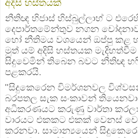
අදිසි හස්තයක්
නීතිඥ හිජාස් හිස්බුල්ලාහ් ට එර
දෙපාර්තමේන්තුව නගන චෝදනාවල 
හෝ නීතිමය වශයෙන් ඔප්පු කළ හ
මුත් යම් අදිසි හස්තයක මැදිහත්වී
සිදුවෙමින් තිබෙන බවට නීතිඥ හෆී
පළකරයි.
''සිදුකෙරෙන විමර්ශනවල විශ්වස
බරපතල සැක සංකාවන් තියෙනවා.
අධිකරණයට කරුණු වාර්තා කරලා 
වාරයට එකකට එකක් වෙනස් චෝදන
කරනවා. සාමාන්‍යයෙන් සිදුකෙරෙ