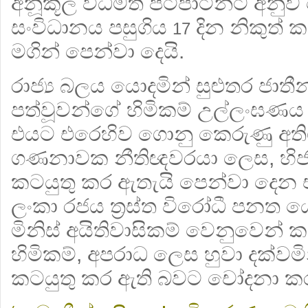
අනූකූල විධිමත් පටිපාටීන්ට අනු
සංවිධානය පසුගිය
දින නිකුත් 
17
මගින් පෙන්වා දෙයි.
රාජ්‍ය බලය ‌යොදමින් සුළුතර ජාතී
පත්වූවන්ගේ හිමිකම් උල්ලංඝණය
එයට එරෙහිව ගොනු කෙරුණු අති
ගණනාවක නීතිඥවරයා ලෙස, හිජාස්
කටයුතු කර ඇතැයි පෙන්වා දෙන එම 
ලංකා රජය ත්‍රස්ත විරෝධී පනත ය
මිනිස් අයිතිවාසිකම් වෙනුවෙන
හිමිකම්, අපරාධ ලෙස හුවා දක්වම
කටයුතු කර ඇති බවට චෝදනා කර