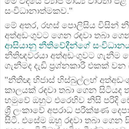
මේ විදියේ ව්‍යාජ මාධ්‍ය වාර්තා ප
සංවිධානාත්මකව.''
මේ අතර, රහස් පොලිසිය විසින් නීත
අත්අඩංගුවට ගෙන රඳවා තබා ගෙන
ආසියානු නීතිවේදීන්ගේ සංවිධා
නීතිඥවරයා අත්අඩංගුවට ගැනීම 
ගැනීමද දැඩි ප්‍රශ්නකාරී එකක් වන
''නීතිඥ හිජාස් හිස්බුල්ලහ් අත්අඩ
කාලයක් රඳවා තබා ගෙන සිටියද
හමුවේ ඔහුට එරෙහිව නිසි පරිදි
ශ්‍රී ලංකාවේ අපරාධ පරීක්ෂණ දෙ
සිටී. එසේම ඔහු රඳවා තබා ගෙන ස