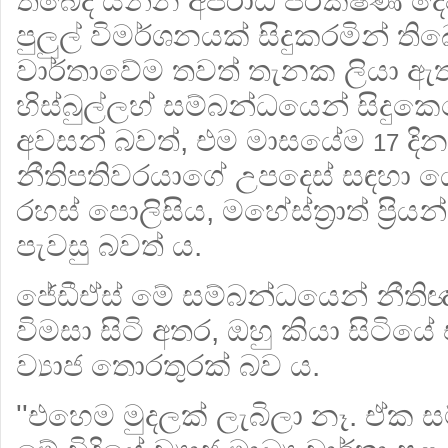
තිබේද යන්න අපරාධ පරික්ෂණ දෙප
පුලුල් විමර්ශනයක් සිදුකරමින් ත
වාර්තාවේම තවත් තැනක ලියා ඇත්
හිස්බුල්ලහ් සම්බන්ධයෙන් සිදුක
අවසන් බවත්, එම මාසයේම
දින
17
නීතිපතිවරයාගේ උපදෙස් සඳහා 
රහස් පොලිසිය, මහේස්ත්‍රාත් ප්‍ර
පැවසු බවත් ය.
ජේඩීඒස් මේ සම්බන්ධයෙන් නීතිඥ 
විමසා සිටි අතර, ඔහු කියා සිටිය
ව්‍යාජ තොරතුරක් බව ය.
''එහෙම මුදලක් ලැබිලා නෑ. ඒක ස