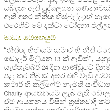
සබඳතා ඇති පුද්ගලයන් ගණනාවක
ඇති අතර නීතිඥ හිස්බුල්ලාහ් හැ
එරෙහිව මේ දක්වා චෝදනා එල්
මාධ්‍ය මෙහෙයුම්
“නීතිඥ හිජාස්ට කටාර් හී නීති ව
ඩොලර් මිලියන
ක් ඇවිත්'', යන
13
සැප්තැම්බර්
දින ආණ්ඩුවේ දිනම
24
පළ කර තිබුණු අතර එහි වැඩි දුර
කටාර් හි කලිෆේට් නැමති සංවිධ
ආයතනයට ලැබී ඇති
ඩොලර
Charity
ඒම ආයතනය විසින් ත්‍රස්තවාදී ක