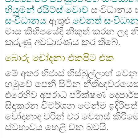
හියුමන් රයිට්ස් වොච්
සංවිධානය
සංවිධානය
ඇතුළු
වෙනත් සංවිධා
මාස කිහිපයේදි නිකුත් කරන ලද
කරුණු අවධාරණය කර තිබේ.
බොරු චෝදනා එකපිට එක
මේ අතර හිජාස් හිස්බුල්ලාහ් ව
හමුවේ පෙනී සිටින නීතිඥවරයෙ
එරෙහිව අපරාධ පරීක්ෂණ දෙපාර්ත
සිදුකරන විමර්ශන මෙන්ම ඉදිරිප
චෝදනාද වරින් වර වෙනස් කිරීමෙ
ස්වභාවය හෙළි වන බවයි.