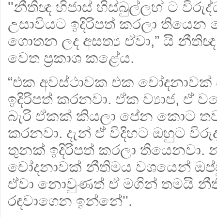
''නීතිඥ හිජාස් හිස්බුල්ලහ් ට විරුද
උසාවියට ඉදිරිපත් කරලා තියෙ
ගොතන ලද අසත්‍ය ඒවා,” යි නීතිඥ හ
වෙත ප්‍රකාශ කළේය.
“එක අවස්ථාවක එක චෝදනාවක් ස
ඉදිරිපත් කරනවා. ඒක ව්‍යාජ, ඒ 
බැරි ඒකක් කියලා පේන කොට තව 
කරනවා. දැන් ඒ විදිහට ඔහුට විරු
තුනක් ඉදිරිපත් කරලා තියෙනවා. න
චෝදනාවක් නීතිමය වශයෙන් ඔප්ප
ඒවා නොවුණත් ඒ මගින් තමයි නීති
රඳවාගෙන ඉන්නේ''.