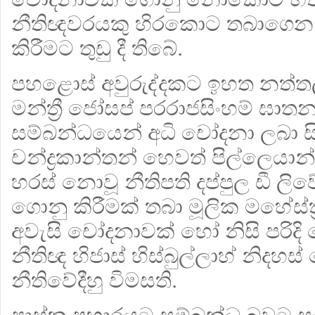
නීතිඥවරයකු හිරකොට තබාගෙන සි
කිරීමට තුඩු දී තිබේ.
පහළොස් අවුරුද්දකට ඉහත නත්තල් 
මන්ත්‍රී ජෝසප් පරරාජසිංහම් ඝාත
සම්බන්ධයෙන් අධි චෝදනා ලබා 
චන්ද්‍රකාන්තන් හෙවත් පිල්ලෙයා
හරස් නොවූ නීතිපති දප්පුල ඩී ලි
ගොනු කිරීමක් තබා මූලික මහේස්ත්
අවැසි චෝදනාවක් හෝ නිසි පරිද
නීතිඥ හිජාස් හිස්බුල්ලාහ් නිද
නීතිවේදීහු විමසති.