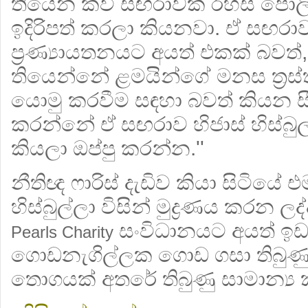
තියෙන කවි සඟරාවක් රහස් පො
ඉදිරිපත් කරලා කියනවා. ඒ සඟරා
ප්‍රණ්‍යායතනයට අයත් එකක් බවත්,
තියෙන්නේ ළමයින්ගේ මනස ත්‍රස්
යොමු කරවීම සඳහා බවත් කියන සී
කරන්නේ ඒ සඟරාව හිජාස් හිස්බුල
කියලා ඔප්පු කරන්න.''
නීතිඥ ෆාරිස් දැඩිව කියා සිටියේ 
හිස්බුල්ලා විසින් මුද්‍රණය කරන 
සංවිධානයට අයත් ඉඩම
Pearls Charity
ගොඩනැගිල්ලක ගොඩ ගසා තිබුණු
තොගයක් අතරේ තිබුණු සාමාන්‍ය 