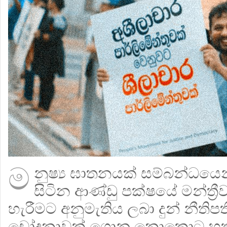
ම
නුෂ්‍ය ඝාතනයක් සම්බන්ධයෙ
සිටින ආණ්ඩු පක්ෂයේ මන්ත්‍රී
හැරීමට අනුමැතිය ලබා දුන් නීතිපත
චෝදනාවක් ගොනු නොකොට හත් 