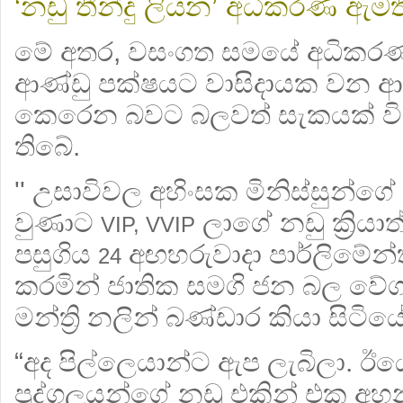
‘නඩු තීන්දු ලියන’ අධිකරණ ඇමත
මේ අතර, වසංගත සමයේ අධිකරණය 
ආණ්ඩු පක්ෂයට වාසිදායක වන ආක
කෙරෙන බවට බලවත් සැකයක් විප
තිබේ.
'' උසාවිවල අහිංසක මිනිස්සුන්ගේ 
වුණාට
ලාගේ නඩු ක්‍රියා
VIP, VVIP
පසුගිය
අඟහරුවාදා පාර්ලිමේන්ත
24
කරමින් ජාතික සමගි ජන බල වේග
මන්ත්‍රි නලින් බණ්ඩාර කියා සිටිය
“අද පිල්ලෙයාන්ට ඇප ලැබිලා. ඊයේ,
පුද්ගලයන්ගේ නඩු එකින් එක අහන