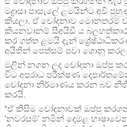
ඒ චෝදනාව ඔප්පු කරගන්න බැරි
මද්‍රාසා පාසැලේ ළමයින්ට අවි පුහ
කියලා. ඒ චෝදනාව මොනතරම් ව්‍
කියනවානම් සීඅයිඩී ය බලහත්කාර
කර ගත්ත ළමයි දැන් ශ්‍රේෂ්ඨාධි
අයිතීන් පෙත්සම් පවා ගොනු කරල
මුලින් නගන ලද චෝදනා ඔප්පු ක
විට අපරාධ පරීක්ෂණ දෙපාර්තමේන්ත
චෝදනා නිර්මාණය කරන බව නීතී
කරයි.
“ඒ කිසිම චෝදනාවක් ඔප්පු කර
'නවරසම්' නමින් දෙමළ භාෂාවෙන් 