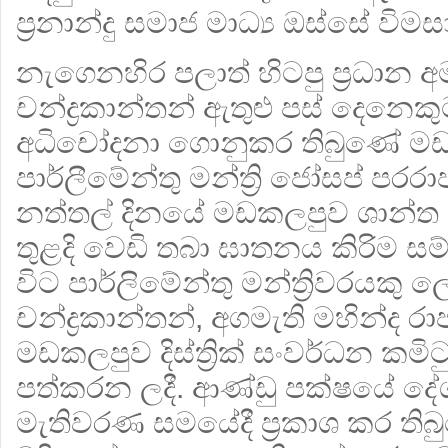
ප්‍රනාන්දු සමාජ මාධ්‍ය ඔස්සේ විමසා
නැගෙනහිර පලාත් හිටපු ප්‍රධාන අ
චන්ද්‍රකාන්තන් ඇතුළු පස් දෙනෙකු
අධිචෝදනා ගොනුකර තිබුණේ මඩකලපු
පාර්ලීමේන්තු මන්ත්‍රි ජෝසප් පරරා
නත්තල් දිනයේ මඩකලපුව ශාන්ත
තුළදි වෙඩි තබා ඝාතනය කිරිම ස
විට පාර්ලිමේන්තු මන්ත්‍රිවරයකු 
චන්ද්‍රකාන්තන්, අගමැති මහින්ද රා
මඩකලපුව දිස්ත්‍රික් සංවර්ධන කමි
පත්කරන ලදී. ආණ්ඩු පක්ෂයේ දේ
මැතිවරණ සමයේදී ප්‍රකාශ කර ති