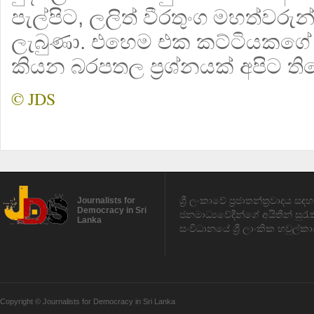
පැල්පිට, ලලිත් වීරතුංග මහත්වරුන
ලැබුණා. එහෙම එක කට්ටියකගේ
කියන බරපතල ප්‍රශ්නයක් අපිට ති
© JDS
ශ්‍රී ලංකාවේ ප්‍රජාතන්ත්‍රවාදය 
Journalists for
Democracy in Sri
ජනමාධ්‍යවේදීන්ගේ අයිතීන් සුර
Lanka
සංවිධානයේ ශ්‍රී ලාංකික හවුල්කා
Copyright © Journalists for Democracy in Sri Lanka