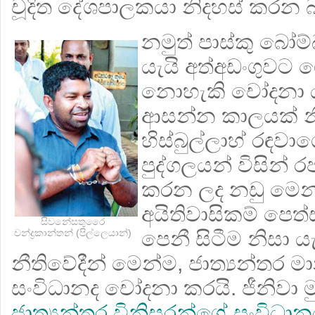
චූදිත දේශපාලකයා නිදහස් කරන බ
නමුත් පාස්කු බෝම්
යැයි අත්අඩංගුවට 
නොහැකි චෝදනා 
ආසන්න කාලයක් නී
හිස්බුල්ලාහ් රඳවා
පුද්ගලයන් විසින්
කරන ලද නඩු මෙන්
අයිතිවාසිකම් පෙත්
සිවනේසතුරෛ
පෙනී සිටීම නිසා යැ
චන්ද්‍රකාන්තන් (පිල්ලෙයාන්)
නීතිවේදීන් මෙන්ම, ජාත්‍යන්තර ම
සංවිධානද චෝදනා කරයි. ජීනිවා
ජාත්‍යන්තර විනිසුරන්ගේ සංවිධා