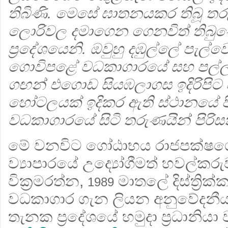
තිබිණි. මෙසේ ඝාතනයකර තිබූ ත
ලොරිවල දමාගෙන ගෙනවිත් තිබුණ
ප්‍රදේශයෙනි. ඔවුහු දඹුල්ලේ පැල
ගොවිපළේ වධකාගාරයේ සහ පල්ල
ගඟන් එගොඩ සියඹලාගස ඉදිරිපිට
හෝටලයක් ඉදිකර ඇති ස්ථානයේ පිහ
වධකාගාරයේ සිටි තරුණයින් පිරිසක
මේ වනවිට ගෝඨාභය රාජපක්ෂග
ව්‍යාපාරයේ උද්‍යෝගීමත් හවල්කර
වික්‍රමරත්න,
මාතලේ දිස්‍ත්‍රික
1989
වධකාගාර ගැන ලියන අනුවේදනීය
තැනක ප්‍රදේශයේ හමුදා ප්‍රධානිය