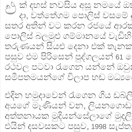
එ
ක් දහස් නවසිය අසූ නමයේ 
දා, වත්තේගම පොලිස් වසමේ 
සතර අතින් වට කරන රජයේ ආරක
පොලිස් බලමුළු ගම්මානයේ වැඩිහිට
තරුණයන් සියළු දෙනා එක් තැනකට
පසුව එම පිරිසෙන් පුද්ගලයන්
ද
61
රථවල පටවා රැගෙන යන්නේ ඔවු
සමීපතමයන්ගේ විලාප හඬ මධ්‍යය
එදින හමුදාවෙන් රැගෙන ගිය ඩබ්ලි
අයගේ මෑණියන් වන, ලියනගොඩ, අ
අත්තනායක මුදියන්සේලාගේ මුදල
එයින් දසවසකට පසුව,
සැප්ත
1998