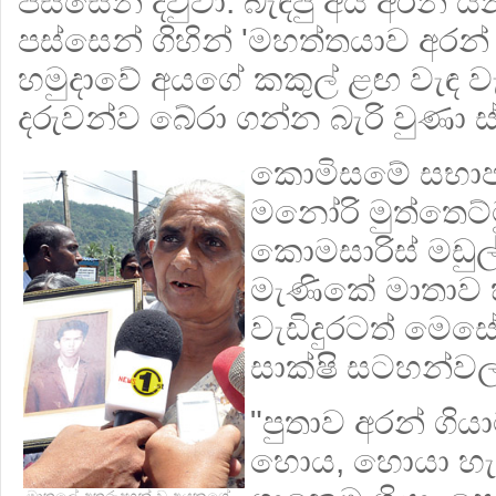
පස්සෙන් දිවුවා. බැඳපු අය අරන්
පස්සෙන් ගිහින් 'මහත්තයාව අරන්
හමුදාවේ අයගේ කකුල් ළඟ වැඳ වැ
දරුවන්ව බේරා ගන්න බැරි වුණා ස්
කොමිසමේ සභාපත
මනෝරි මුත්තෙට්ට
කොමසාරිස් මඩුල්
මැණිකේ මාතාව 
වැඩිදුරටත් මෙස
සාක්ෂි සටහන්වල
"පුතාව අරන් ගිය
හොය, හොයා හැම