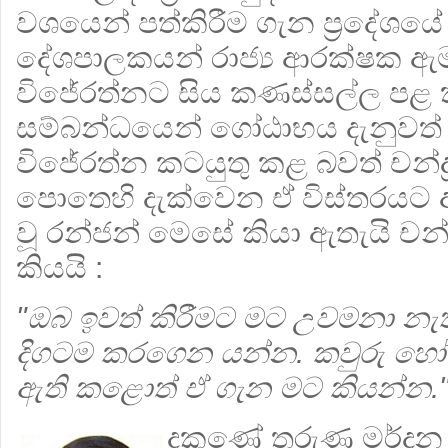
වශයෙන් පත්කිරීම ගැන ප්‍රදේශයේ
දේශපාලකයන් රාජ්‍ය ආරක්ෂක ඇම
විජේරත්නට සිය කණස්සල්ල පළ 
සම්බන්ධයෙන් ගෝඨාභය දැනුවත් 
විජේරත්න කටයුතු කළ බවත් චන්ද්‍
පොතෙහි දැක්වෙන ඒ විස්තරයට 
වූ රන්ජන් මෙසේ කියා ඇතැයි චන්ද
කියයි :
"ඔබ ඉවත් කිරීමට මට උවමනා නැ
දිගටම කරගෙන යන්න. කවුරු හෝ 
ඇති කළොත් ඒ ගැන මට කියන්න.
දකුණේ තරුණ මර්දන