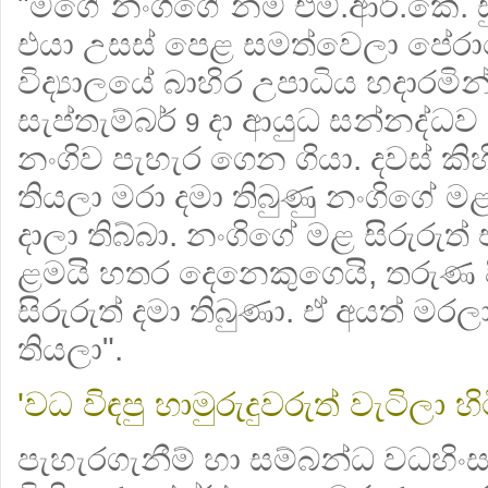
"මගේ නංගිගේ නම එම්.ආර්.කේ. ස
එයා උසස් පෙළ සමත්වෙලා පේරාද
විද්‍යාලයේ බාහිර උපාධිය හදාරමින
සැප්තැම්බර්
දා ආයුධ සන්නද්ධව ආ
9
නංගිව පැහැර ගෙන ගියා. දවස් ක
තියලා මරා දමා තිබුණු නංගිගේ මළ 
දාලා තිබ්බා. නංගිගේ මළ සිරුරුත
ළමයි හතර දෙනෙකුගෙයි, තරුණ ප
සිරුරුත් දමා තිබුණා. ඒ අයත් මර
තියලා".
'වධ විඳපු හාමුරුදුවරුත් වැටිලා හි
පැහැරගැනීම් හා සම්බන්ධ වධහිංසා