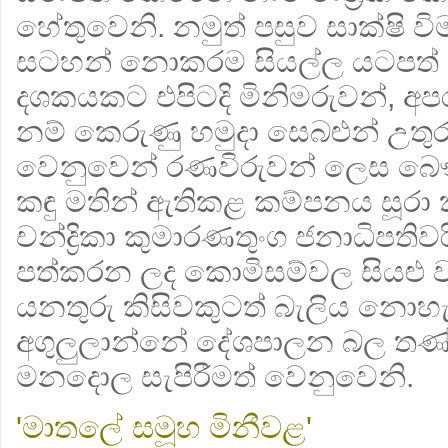
හේතුවෙනි. නමුත් පසුව සාක්ෂි විමසී
සටහන් නොකරම සියල්ල යටපත් 
දශකයකට එපිටදි මිනිමරුවන්, අ
නම් කෙරුණු හමුදා සෙබළුන් උතු
වෙනුවෙන් රණවිරුවන් ලෙස බෞති
කඳු මතින් ඇතිකළ කම්පනය සූරා 
චන්ද්‍රිකා කුමාරණතුංග ජනාධිපතිව
පත්කරන ලද කොමිසම්වල සියළු වා
යනතුරු කිසිවකුටත් බැලිය නොහ
අගුලුලාන්නේ දේශපාලන බල තණ්හ
මනදොල සැපිරීමත් වෙනුවෙනි.
'මාතලේ සමූහ මිනීවළ'