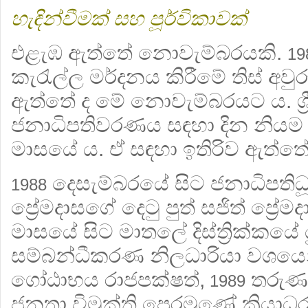
හැඳින්වීමක් සහ පූර්විකාවක්
එළැඹ ඇත්තේ නොවැම්බරයකි.
19
කැරැල්ල මර්දනය කිරීමේ තිස් අවුර
ඇත්තේ ද මේ නොවැම්බරයට ය. ශ්‍
ජනාධිපතිවරණය සඳහා දින නියම 
මාසයේ ය. ඒ සඳහා ඉතිරිව ඇත්තේ
දෙසැම්බරයේ සිට ජනාධිපතිධ
1988
ප්‍රේමදාසගේ දෙටු පුත් සජිත් ප්‍රේම
මාසයේ සිට මාතලේ දිස්ත්‍රික්කයේ ය
සම්බන්ධීකරණ නිලධාරියා වශයෙන්
ගෝඨාභය රාජපක්ෂත්,
තරුණ 
1989
ජනතා විමුක්ති පෙරමුණේ ක්‍රියාධ