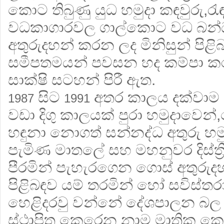
කොට තිබුණු යුධ හමුදා කඳවුරු,රැඳ
වධකාගාරවල ගාල්කොට වධ බන්
අතුරුදහන් කරන ලද මිනිසුන් පිළ
සමීපතමයන් පවසන හද කම්පා කර
සාක්ෂි සටහන් පිරී ඇත.
සිට
අතර කාලය දක්වාම ,
1987
1991
වඩා දිගු කාලයක් පුරා හමුදාවෙන
හඳුනා නොගත් සන්නද්ධ අතුරු හම
පැමිණ මාතලේ සහ මහනුවර දිස්ත්
පීරමින් පැහැරගෙන ගොස් අතුරුද
පිළිබඳව යම් තරමින් හෝ සවිස්ත
හෙළිදරවු වන්නේ දේශපාලන බල හ
ස්ථාපිත කෙරෙන නාම මාත්‍රික ක