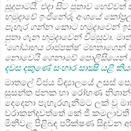
සුදුපාටයි. එදා සිට පුතාව හෙව්වත්
හමුදාවේ ඉංජිනේරු අංශයේ කෝප්‍රල
පැහැර ගන්න කොට හමුදාවෙන් ඉවත
පුතා ගැන හමුදාවෙන් විමසුවා. ම
'ගෝඨාභය රාජපක්ෂ' මහතාගෙන් වි
නොවෙයි ගෙනාවේ පොලිසියෙන් යැයි
දවස දකුණේ සංහාර සාක්‍ෂි යළි කිය
මාතලේ විජය විද්‍යාලයේ උසස් පෙ
සුසන්ත ජනක හා රෝහණ නිශාන්ත
දෙදෙනා පැහැරගැනීමට ලක් වූ 
වරාකන්දවත්තේ කේ ජී කමලාවතී
මිනීවළ පිළිබඳ පරීක්ෂණ සිදුවන 