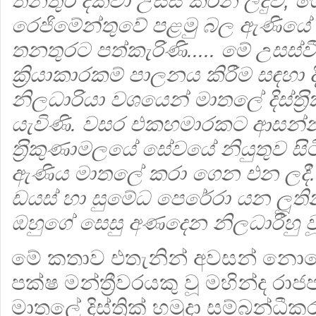
තනතුර දක්වා උසස් කරන ලදුව, 
රෙජිමේන්තුවේ පළමු බල ඇණියේ
තනතුරට පත්කැරිණි..... මේ උසස්
ක්‍රියාකාරකම් පාලනය කිරීම සඳහා දි
නිලධාරියා වශයෙන් මාතලේ දිස්ත‍්‍
යැවිණි. වසර එකහමාරකට ආසන්
ත‍්‍රිකුණාමලයේ සේවයේ නියුතුව ස
ඇණිය මාතලේ කරා ගෙන එන ලදී. ෂවේ
ඩයස් හා සුමේධ පෙරේරා යන ලූත
ඔහුගේ සෙසු අණදෙන නිලධාරීහු ව
මේ කතාව එතැනින් අවසන් නොවේ
පක්ෂ මන්ත්‍රීවරයකු වූ මහින්ද 
මාතලේ දිස්ත්‍රික් හමුදා සම්බන්ධ