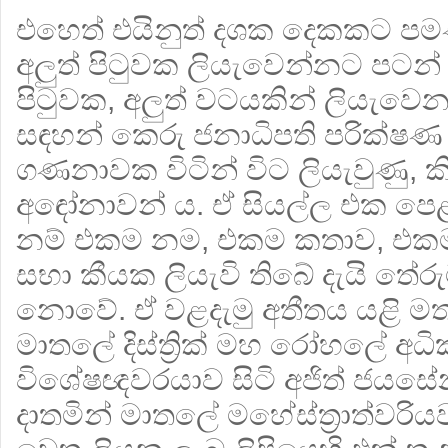
එහෙත් එයිනුත් දශක දෙකකට ප
අලුත් පිටුවක ලියැවෙන්නට පටන්
පිටුවක, අලුත් වටයකින් ලියැවෙ
සඳහන් කෙරු ජනාධිපති පරික්ෂණ
ගණනාවක විටින් විට ලියැවුණු, කි
අඳෝනාවන් ය. ඒ සියල්ල එක ප
නම් එකම නම, එකම කතාව, එකම
සභා කීයක ලියැවි තිබේ දැයි තේරු
නොවේ. ඒ වළදැමු අතීතය යළි ම
මාතලේ දිස්ත්‍රික් මහ රෝහලේ අ
විශේෂඥවරයාව සිටි අජිත් ජයස
දාතමින් මාතලේ මහේස්ත්‍රාත්වරියව 