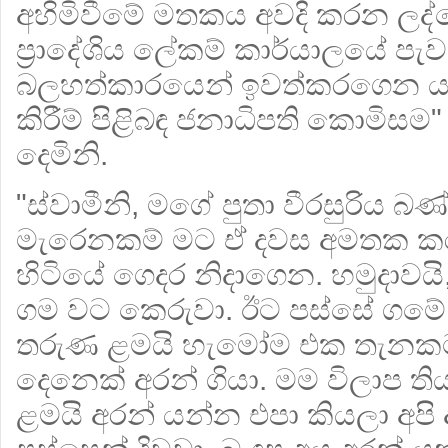
අහිමිවීමේ මතකය අවදි කරන ලද්
ප්‍රාදේශිය ලේකම් කාර්යාලයේ පැව
බලහත්කාරයෙන් ඉවත්කරගෙන යා
කිරීම් පිළිබඳ ජනාධිපති කොමිසම"
දෙමිනි.
"ස්වාමීනි, මගේ පුතා වීරසුරිය බ
මැරෙනකම් මට ඒ දවස අමතක කරන්
හිටියේ ගෙදර නිදාගෙන. හමුදාවයි
ගම වට කෙරුවා. ඊට පස්සේ ගමේ හිට
තරුණ ළමයි හැමෝම එක තැනකට
දෙනෙක් අරන් ගියා. මම විලාප ති
ළමයි අරන් යන්න එපා කියලා අපි