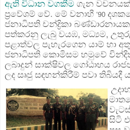
ඇති විධාන වගකීම
ගැන වචනයක
ප්‍රවේශම් වේ. මේ වනාහී
දශකයේ
'90
ජනාධිපති චන්ද්‍රිකා බණ්ඩාරනායක
පත්කරනු ලැබු වයඹ, මධ්‍යම, උතු
පළාත්වල පැහැරගෙන යාම් හා අතුර
ජනාධිපති කොමිසම හමුවේ වින්දි
ලබාදුන් සාක්ෂිවල ගෝඨාභය රාජප
ලද සෘජු සඳහන්කිරීම් පවා තිබියදී ය
උදා
මාතල
වැටස්
සිටි
පසු 