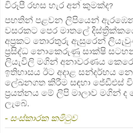
විරූපී රහස හැර අන් කුමක්ද
?
පහතින් පළවන ලිපියෙන් ඇරඹෙන ල
වසරකට පෙර මාතලේ දිස්ත්‍රික්කයේ 
අප්‍රකට තොරතුරු ඇසුරෙන් ලියැව
ප්‍රසිද්ධ නොකෙරුණු සාක්ෂි සට
ලියැවිලි මගින් අනාවරණය කෙර
ඉතිහාසය ඊට අදාළ සන්දර්භය නො
ලේඛනගත කිරීම සඳහා ජේඩීඑස් ව
ප්‍රයත්නය මේ ලිපි මාලාව මගින්
ලැබේ.
- සංස්කාරක කමිටුව