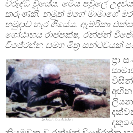
විරුද්ධ වූයේය. මෙය පවුලේ උදවිය
කරුණකි. නමුත් මගේ මාමාගේ මරණ
හමුදාව හැර ගියේය. ඇමරිකා එක්ස
ගෝඨාභය රාජපක්ෂ, රන්ජන් විජේ
විජේරත්න සමග මිත්‍ර සන්ථවයක් 
ප්‍රා
සාමාජ
විසි
අභින
ලියන
දක්ව
දකුණ
රන්ජන් විජේරත්න
නියමුවකු වූ රන්ජන් විජේරත්න 