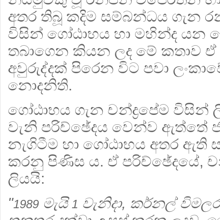
අතර තිබූ කදිම සම්බන්ධය ගැන 
විසින් ගෝඨාභය හා මහින්ද යන 
තබාගෙන කියන ලද මේ කතාව ඒ ස
අවුරුද්දක් පිරෙන විට පවා ලං
නොදනිති.
ගෝඨාභය ගැන චන්ද්‍රපේම විසින්
වැනි පරිච්ඡේදය වෙන්ව ඇත්තේ ජ
නැගිටීම හා ගෝඨාභය අතර ඇති සම
කරනු පිණිස ය. ඒ පරිච්ඡේදයේ, ච
ලියයි:
"
මැයි
වැනිදා, කර්නල් විමලරත
1989
1