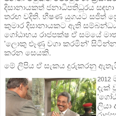
දිසානායකත් ජනාධිපතිධූරය සඳහා 
තරඟ වදිති. භීෂණ යුගයට සජිත් ප්
කුමාර දිසානායකට ඇති සම්බන්ධ
ගෝඨාභය රාජපක්ෂ ඒ සමයේ මාතලේ 
'ලොකු ළූණු වගා කරමින්' සිටින
කරන සෙයකි.
මේ ලිපිය ඒ සැකය දුරුකරනු ඇතැය
ම
2012
දැක් 
'ගෝඨ
ලියා
රාජප