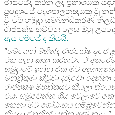
මාසයේදී කරන ලද ප්‍රකාශයක ස
ප්‍රදේශයේ දේශපාලනඥයකු වූ නන්ද
වූ විට හමුදා සම්බන්ධීකරණ නිල
රාජපක්ෂ හමුවන ලෙස ඔහු උපදෙ
ඇය මෙසේ ද කියයි:
"මෙහෙන් මහින්ද රාජපක්ෂ අ‍පේ
එක ගැන කතා කරනවා. ඒ අතරෙම 
හමුදාවේ ඉන්න එක මට අදහාගන්න
මන්ත්‍රීතුමා කිවුවා දරුවො දෙන්
රාජපක්ෂ මහත්තයට කියලා තියෙන
එයා හමුවෙන්න ගිය වෙලාවෙ කෝප්‍
කෙනා මට ගෝඨාභය හම්බුවෙන්න
කියලා එතනින් යන්න අණ කළා.”