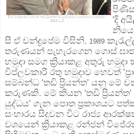
පිණි
'දි අය
සී ඒ චන්ද්‍රපේම හෙවත් 'තඩි ප්‍රියන්ත' (වමේ) සමග ගෝඨාභය රාජපක්ෂ -
2012 මැයි
නියෝ
සී ඒ චන්ද්‍රපේම විසිනි.
කැරැල්
1989
තරුණයන් පැහැරගෙන ගොස් ඝාතනය
හමුදා සමග ක්‍රියාකළ අතුරු හමුද
විප්ලවකාරී රතු හමුදාව හෙවත් 'ප්‍
සම්බන්ධ 'තඩි ප්‍රියන්ත' යනු මේ චන
කරුණකි. මේ කියන 'තඩි ප්‍රියන්ත'
යුද්ධය' ගැන පොත ප්‍රකාශයට පත
සංහාරය සිදුවන විට රාජ්‍ය ආරක්ෂ
වශයෙන් ක්‍රියාකළ රන්ජන් විජේ