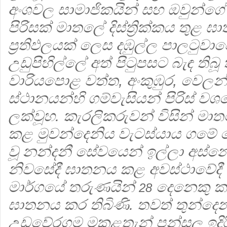
අංශවල සාමාජිකයින් සහ ඔවුන්ගේ
පිරිසක් මාතලේ දිස්ත්‍රික්කය තුළ 
ප්‍රතිඵලයක් ලෙස දඹුල්ල පාලටු
උඩුපිහිල්ලේ අත් පිටුපසට බැඳ තිබ
වාරියපොළ වත්ත, අංකුඹුර, වෙලන
ස්ථානයන්හි ගම්වැසියන් පිරිස් 
ලක්වූහ. කැරලිකරුවන් විසින් ම
කළ මුවන්දෙනිය වැටස්යාය ගමේ ප
වූ නන්දනී සේවයෙන් ඉල්ලා අස්
නිවසේදී ඝාතනය කළ අවස්ථාවේදී
මාර්ගයේ තරුණයින්
දෙනෙකු ක
28
ඝාතනය කර තිබිණි. තවත් තුන්දෙ
උඩවේරගම මකුළතැන් පන්සල ඉදිර