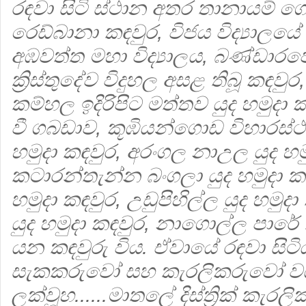
රඳවා සිටි ස්ථාන අතර තානායම් ග
රෙඩ්බානා කඳවුර, විජය විද්‍යාල
අඹවත්ත මහා විද්‍යාලය, බණ්ඩාරප
ක්‍රිස්තුදේව විදුහල අසළ තිබූ කඳ
කම්හල ඉදිරිපිට මත්තව යුද හමුදා
වී ගබඩාව, කූඹියන්ගොඩ විහාරස්ථ
හමුදා කඳවුර, අරංගල නාඋල යුද හ
කටාරන්තැන්න බංගලා යුද හමුදා ක
හමුදා කඳවුර, උඩුපිහිල්ල යුද හමු
යුද හමුදා කඳවුර, නාගොල්ල පාරේ ක
යන කඳවුරු විය. ඒවායේ රඳවා සි
සැකකරුවෝ සහ කැරලිකරුවෝ 
ලක්වූහ......මාතලේ දිස්ත්‍රික් ක