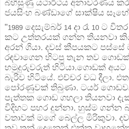
බිහිසුණු යථාර්ථය අනාවරණය කර
ජයසිංහ බණ්ඩාගේ සාක්ෂිය සෑහේ
"
දෙසැම්බර්
දා රෑ
ට විතර
1989
14
10
කට උත්තරයක් ගන්න තියනවා කි
අරන් ගියා. දවස් කීපයකට පස්සේ
රඳවාගෙන හිටපු තැන තව ගොඩක්
හමුදුරුවරුත් හිටියා.ගොඩක් අය
බැරිව හිටියේ. එච්චර වධ දීලා
පෝරණුවක් තිබුණා. ටයර් ගොඩවල
පැත්තක ගොඩ ගහලා තියනවා දැක්
විදිහට පහර දුන්නා. හුස්ම ගන්න 
වතාවක් මගේ බෙල්ල මිරිකුවා. ද
තව තුන් දෙනෙක් එක්ක වාහනේක