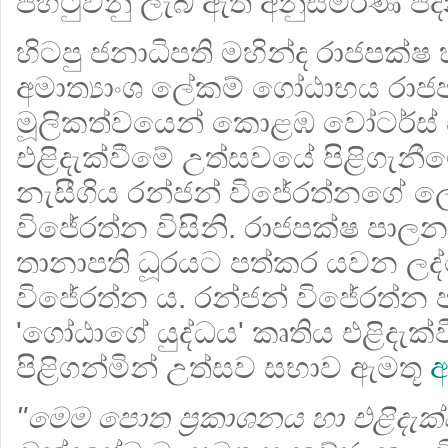
පිහිටුවනු ලැබ ඇති අනුස්මරණ පද
හිටපු ජනාධිපති මහින්ද රාජපක්
අමාත්‍යාංශ ලේකම් ගෝඨාභය රා
මූලිකත්වයෙන් කොළඹ වෝටර්ස් එ
එළිදැක්වීමේ උත්සවයේ පිළිගැන
නැසීගිය රන්ජන් විජේරත්නගේ ලේ
විජේරත්න විසිනි. රාජපක්ෂ පාල
තානාපති ධූරයට පත්කර යවන ලද්
විජේරත්න ය. රන්ජන් විජේරත්න
'ගෝඨාගේ යුද්ධය' කෘතිය එළිදැක්වී
පිළිගන්මින් උත්සව සභාව ඇමතූ
ඇ
"මෙම පොත ප්‍රකාශනය හා එළිදැක්