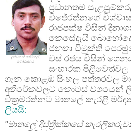
ප්‍රධානතම සැළසුම්කරු
විජේරත්නගේ විශ්ව
රාජපක්ෂ විසින් දිනා
කෙසේදැයි බොහෝදෙ
ජනතා විමුක්ති පෙරම
වස් රජය විසින් ගෙ
ලුතිනන් කර්නල්
ගෝඨාභය
සංහාරක පිළිවෙත්වල ල
ගැන කොළඹ සිංහල පත්තරවල ම
අතිරේකවලට කොටස් වශයෙන් ලි
වික්‍රමරත්නට මාතලේ කැරළි මර්දන
ලියයි:
"මාතලේ දිස්ත්‍රික්කයේ කැරලිකර