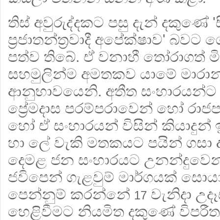
තිස් අවුරුද්දකට පසු දැන් දකුණේ
ප්‍රජාතන්ත්‍රවාදී අපේක්ෂාව' බව
පත්ව තිබේ. ඒ වනාහී තෝරාගත් ම
සහමුලින්ම අමතකව යාමේ මාරා
ආනුභාවයෙනි. අතීත සංහාරයන්ට
ප්‍රේමදාස පරම්පරාවෙන් හෝ රාජ
හෝ ඒ සංහාරයන් විසින් කියාදුන්
හා ලේ වැකි මතකයට පයින් ගසා ද
දෙමළ ජන සංහාරයට උනන්දුවෙන් 
ජවිපෙන් ගැළවුම් මාර්ගයක් සොයා
පෙන්නුම් කරන්නේ
වැනිදා උද
17
හෙළිවීමට නියමිත දකුණේ විපරීත ප්