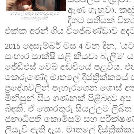
ඇණ ගැහුවා. කඳව
මාතලේ අතුරුදහන්වූවකුගේ
දිගට සතියක් විතර
සොහොයුරෙක්
එක්ක අරන් ගිය විජේබණ්ඩාව අද
දෙසැම්බර් මස
වන දින, 'ය
2015
4
සංහාර සාක්ෂි යළි කියවා බැලීම' 
ජේඩීඑස් වෙබ් අඩවියේ පළවිය. 
කෙරුණේද මාතලේ දිස්ත්‍රික්කයේ
ප්‍රදේශවලින් පැහැරගෙන ගොස් අ
මිනිසුන් සිය ගණනක් පිළිබඳව අප
බිඳකි. ඒ තොරතුරු සියල්ලම ලිඛිත
ජනාධිපති කොමිසම් සහ පරික්ෂ
ලියැවි ඇති දෑය. මාතලේ දිස්ත්‍රික