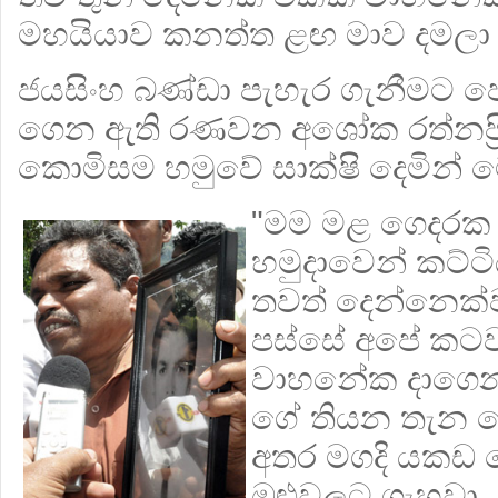
මහයියාව කනත්ත ළඟ මාව දමලා ග
ජයසිංහ බණ්ඩා පැහැර ගැනීමට ප
ගෙන ඇති රණවන අශෝක රත්නප්‍රි
කොමිසම හමුවේ සාක්ෂි දෙමින් ම
"මම මළ ගෙදරක
හමුදාවෙන් කට්ටි
තවත් දෙන්නෙක්ව
පස්සේ අපේ කටව
වාහනේක දාගෙන 
ගේ තියන තැන පෙ
අතර මගදි යකඩ 
ඔළුවලට ගැහුවා.