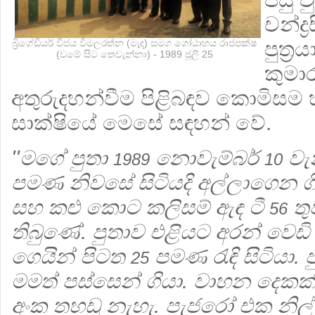
චන්ද්
පුත්‍ර
බ්‍රිගේඩියර් විජය විමලරත්න (මැද) සමග ගෝඨාභය රාජපක්ෂ
(වමේ සිට තෙවැන්නා) - 1989 ජූලි 25
කුමා
අතුරුදහන්වීම පිළිබඳව කොමිසම හ
සාක්ෂියේ මෙසේ සඳහන් වේ.
''මගේ පුතා
නොවැම්බර්
වැනි
1989
10
පමණ නිවසේ සිටියදි අල්ලාගෙන ගිය
සහ කළු කොට කලිසම් ඇඳ ටී
තු
56
තිබුණේ. පුතාව එළියට අරන් වෙඩි 
ගෙයින් පිටත
පමණ රැඳි සිටියා
25
මමත් පස්සෙන් ගියා. වාහන දෙකක්
අංක තහඩු නැහැ. පැජරෝ එක නිල්