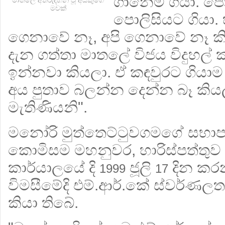
ගානෙම ගියා. පො
මාතලේ අතරුදහන් වූ අයකුගේ
මවක්
පොලිසියට ගියා.
ගෙනාවේ නෑ, අපි ගෙනාවේ නෑ කිය
දැන ගත්තා මාතලේ විජය විදුහල් 
ඉන්නවා කියලා. ඒ කඳවුරට ගියාම
අය පුතාව බලන්න දෙන්න බෑ කියල
මැතිණියනි".
මනෝරි මුත්තෙට්ටුවගමගේ සභාපත
කොමිසම මහනුවර, හාරිස්පත්තුව ප
කාර්යාලයේ දි
ජූලි
දින කරන
1999
17
විමසීමේදි එම්.ආර්.කේ ස්වර්ණල
කියා තිබේ.