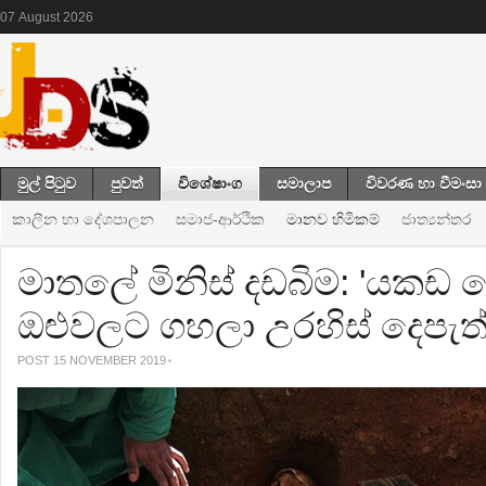
07
August
2026
මුල් පිටුව
පුවත්
විශේෂාංග
සමාලාප
විවරණ හා වීමංසා
කාලීන හා දේශපාලන
සමාජ-ආර්ථික
මානව හිමිකම්
ජාත්‍යන්තර
මාතලේ මිනිස් දඩබිම: 'යකඩ 
ඔළුවලට ගහලා උරහිස් දෙපැත
POST 15 NOVEMBER 2019