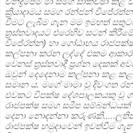
චන්ද්‍රපේම මා සමග සාකච්ඡා කළ ව
ක්‍රියාදාමය සමග රන්ජන් විජේරත
වීමට ලැබීම ගැන මම ඉමහත් සතුටට
ත්‍රස්තවාදයට එරෙහිව සටන් කිරීම
විජේරත්න) හා ගෝඨාභය රාජපක
කල්පනා කරන ලද්දේ එකම ආකා
වෙනස් ත්‍රස්තවාදී ප්‍රශ්න දෙකක් 
ඔවුන් දෙදෙනාම කල්පනා කළ ක
සමාන ය. මගේ මාමා වූ දිවංගත රන
එවකට විපක්ෂ දේශපාලකයකු වූ ගර
රාජපක්ෂ සමග සමීප සම්බන්ධයක්
දෙනා නොදන්නා කරුණකි.....ලුත
රාජපක්ෂ හමුදාවෙන් ඉවත්වීම ගැ