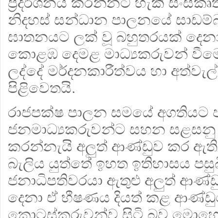
ප්‍රදර්ශනය කරන්නට හැකි සංස්කෘ
නිදහස් සන්ධාන පාලනයේ සාඩම්බ
ඝාතනයට ලක් වූ බහුතරයක් දෙනා
කොළඹ දෙමළ මාධ්‍යකරුවන් වීම
ලද්දේ මර්දනකාරීත්වය හා අත්වැල් 
පිළිවෙතයි.
රාජපක්ෂ පාලන සමයේ අගතියට ප
ජනමාධ්‍යකරුවන්ට සහන සළසනු වස්
කරන්නැයි අලුත් ආණ්ඩුව කර ඇත
බැලිය යුත්තේ ඉහත ඉතිහාසය පසු
ජනාධිපතිවරයා ඇතුළු අලුත් ආණ්
දෙනා ඒ භීෂණය දියත් කළ ආණ්ඩ
කොටස්කරුවන්ව සිටි බව මො