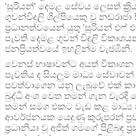
'සූරියන්' දෙමළ සේවය ලෙසත් ක්‍රිය
ගුවන්විදුලි ශිල්පියෙකු වූ නඩරාජා
ප්‍රධානත්වයෙන් යුතු 'සූරියන් එෆ
පැවති දෙමළ ගුවන් විදුලි විකාශයන
ජනප්‍රියත්වයේ ඉහළින්ම වැජඹිනි.
වෙනස් භාෂාවන්ට අයත් විකාශන
පැවතිය ද සියලුම මාධ්‍ය සේවාවන් ස
පවත්වාගෙන යනු ලැබුවේ එක් කාම
බුද්ධි අංශ වෙත තමන් ගැන වැරදි 
තමන් සමග එකට වැඩ කළ මාධ්‍ය 
ආවර්ජනයක යෙදුණු කුරුපරන් ප්‍ර
ප්‍රධානියා වූ අජිත් ගමගේ පිළිබඳ ප