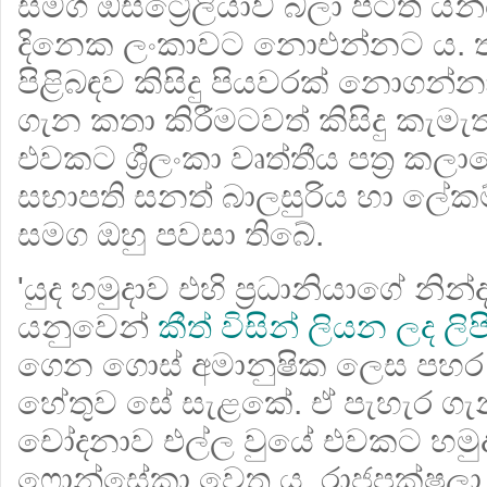
සමග ඕස්ට්‍රේලියාව බලා පිටත් ය
දිනෙක ලංකාවට නොඑන්නට ය. තම
පිළිබඳව කිසිදු පියවරක් නොගන්
ගැන කතා කිරීමටවත් කිසිදු කැම
එවකට ශ්‍රීලංකා වෘත්තීය පත්‍ර ක
සභාපති සනත් බාලසුරිය හා ලේක
සමග ඔහු පවසා තිබේ.
'යුද හමුදාව එහි ප්‍රධානියාගේ න
යනුවෙන්
කීත් විසින් ලියන ලද ලි
ගෙන ගොස් අමානුෂික ලෙස පහර
හේතුව සේ සැළකේ. ඒ පැහැර ගැන
චෝදනාව එල්ල වුයේ එවකට හමුදාප
ෆොන්සේකා වෙත ය. රාජපක්ෂලා