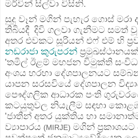
මර්වින් සිල්වා විසිනි.
සුදු වෑන් මගින් පැහැර ගොස් මරා
තිබියදී දිවි ගලවා ගැනීමට සමත්
අතර එවකට සූරියන් එෆ් එම් හි ප්‍රවෘ
නඩරාජා කුරුපරන්
ප්‍රමුඛස්ථානයක
'තමිල් ඊළම් මහජන විමුක්ති සංව
අංශය හරහා දේශපාලනයට සම්බන්ධ
යාපන සරසවියේ දේශපාලන විද්‍යාව
පෞද්ගලික ආධාරක පංති ගුරුවරය
කටයුතුවල නියැලීම සඳහා කොළඹ
'ජාතීන් අතර යුක්තිය හා සමානාත
ව්‍යාපාරය
මගින් ප්‍රකාශයට
(MIRJE)
පුවත්පතේ ජනමාධ්‍යවේදියෙකු ලෙ