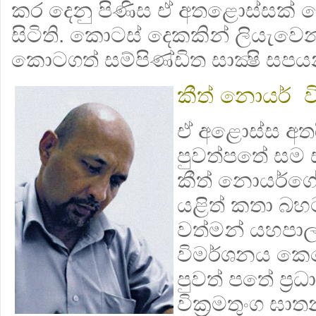
කර දෙනු පිණිස ඒ අතළොස්සක් ද
සිටිති. කොටස් දෙකකින් ලියැවෙ
කොටගත් සම්පිණ්ඩිත සාක්‍ෂි සපයන
කීත් නොයර් ව
ඒ අළොස්ස අත
පුවත්පතේ සම 
කීත් නොයර්ගේ
යළිත් කතා බහ
වත්මන් යහපා
විමර්ශනය කෙර
පුවත් පතේ ප්‍
වික්‍රමතුංග ඝා