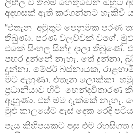
ලිහිල් වී තිබීම හේතුවෙන් ඔහුට 
අදහසක් ඇති කරගන්නට හැකිවී යැය
“එතැන අමුතුම පෙනුමක පරණ ත
තිබුණා. පරණ වලව්වක් වගේ. මුළු
එකේ සිංහල සින්දු දාලා තිබුණේ. 
පහර දුන්නේ නැහැ. තේ දුන්නා, බ
දුන්නා. මේජර් බස්නායක, රාළහා
මට ඇහුණා. එතැන ලොක්කා හමුදා 
ප්‍රධානියාව හිටි හෙන්දවිතාරණ 
ඇහුණා. එත් මම දැක්කේ නැහැ. 
මුළු කාලයේම ඇස් දෙක රෙදි පටිය
පැය කිහිපයකට පසු එම රහසිගත ස්