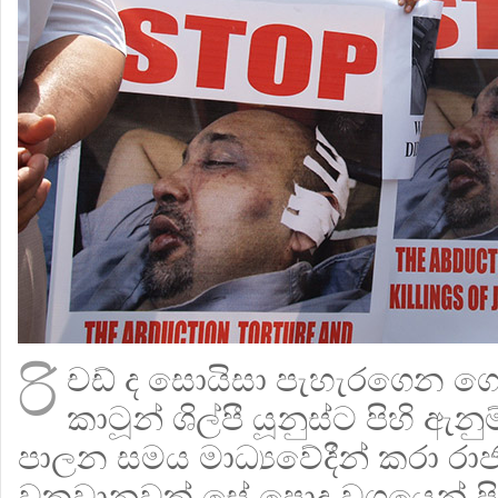
රි
චඩ් ද සොයිසා පැහැරගෙන ග
කාටූන් ශිල්පී යූනුස්ට පිහි ඇනුම
පාලන සමය මාධ්‍යවේදීන් කරා රාජ
වකවානුවක් සේ පොදු වශයෙන් පි