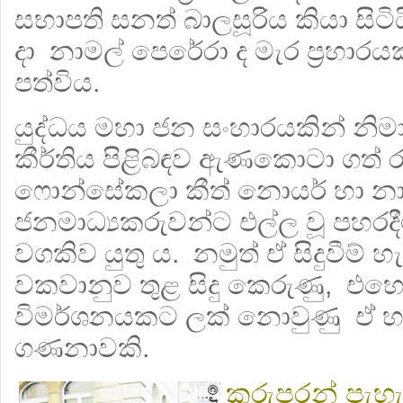
සභාපති සනත් බාලසූරිය කියා සිටිය
දා නාමල් පෙරේරා ද මැර ප්‍රහාර
පත්විය.
යුද්ධය මහා ජන සංහාරයකින් නිම
කීර්තිය පිළිබඳව ඇණකොටා ගත් 
ෆොන්සේකලා කීත් නොයර් හා නා
ජනමාධ්‍යකරුවන්ට එල්ල වූ පහරදී
වගකිව යුතු ය. නමුත් ඒ සිදුවීම් හ
වකවානුව තුළ සිදු කෙරුණු, එහෙත්
විමර්ශනයකට ලක් නොවුණු ඒ හා 
ගණනාවකි.
කුරුපරන් පැහ