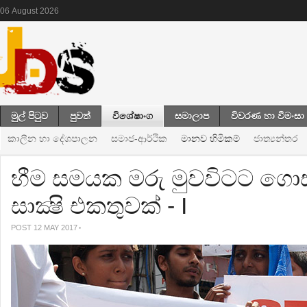
06
August
2026
මුල් පිටුව
පුවත්
විශේෂාංග
සමාලාප
විවරණ හා වීමංසා
කාලීන හා දේශපාලන
සමාජ-ආර්ථික
මානව හිමිකම්
ජාත්‍යන්තර
භීම සමයක මරු මුවවිටට ගො
සාක්‍ෂි එකතුවක් - I
POST 12 MAY 2017