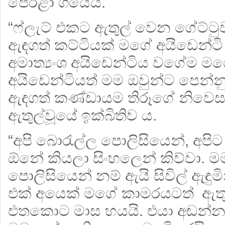
පෙරළා ගියේය.
“ෆ්ලැට් එකට ඇතුල් වෙන ගේට්ටුව 
ඇඳගත් කට්ටියක් මගේ අයිඩෙන්ටි 
අමාත්‍යංශ අයිඩෙන්ටිය වගේම මගේ
අයිඩෙන්ටියත් මම ඔවුන්ට පෙන්නුවා
ඇඳගත් කණ්ඩායම තිරූගේ නිවෙ
ඇතුල්වූයේ ඉක්බිතිව ය.
“අපි බොරැල්ල පොලිසියෙන්, අපි
ඕනේ කියලා සිංහලෙන් කිව්වා. 
පොලිසියෙන් නම් ඇයි සිවිල් ඇඳු
එක් අයෙක් මගේ කාමරයටත් ඇතුල
එතකොට මාස හයයි. එයා අඬන්න 