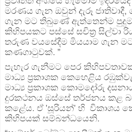
ප්‍රවෘත්ති අංශයේ හැමෝම ඉදිරියේදී
මරණය ගැන ඔවුන් දැරූ ජාතිවාදී
ගැන මට තිබුණේ ඇත්තෙන්ම පුදුමය
කිහිපයකට පස්සේ සචිත්‍ර සිල්වා
තරුණ වයසේදීම මියයාම ගැන මට
කණගාටුවක්. ”
පැහැර ගැනීමට පෙර කිහිපවතා
මාධ්‍ය ප්‍රකාශක කෙහෙළිය රඹුක්ව
මාධ්‍ය ප්‍රකාශක කොමදෝරු දසන
දුරකථනය ඔස්සේ තර්ජනය කළ බව 
කළේය. ඒ 'සූරියන්' හි විකාශය කෙර
කිහිපයක් සම්බන්ධයෙනි.