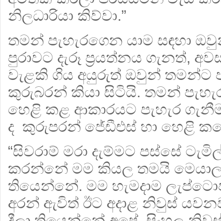
නිලධාරියා කිව්වා.”
තමන් පැහැරගෙන යාම සඳහා ඔවුන්
පුරාවට දැරූ ප්‍රයත්නය ගැනත්,
වැළකි ගිය අයුරුත් ඔවුන් තමන්ට 
කුරුබරන් කියා සිටියි. තමන් පැහැ
හෙළි කළ ආකාරයට පැහැර ගැනීමට
ද කුරුපරන් ජේඩීඑස් හා හෙළි ක
“සිවරාම් මරා දැම්මට පස්සේ ටැමි
කරන්නේ මම කියල තමයි මෙයාලට
තියෙන්නේ. මම හැමදාම ලැප්ටොප
අරන් ඇවිත් ඊට අදාළ නිවුස් යව
දීලා තියෙන්නේ අපේ සිංහල නිවුස