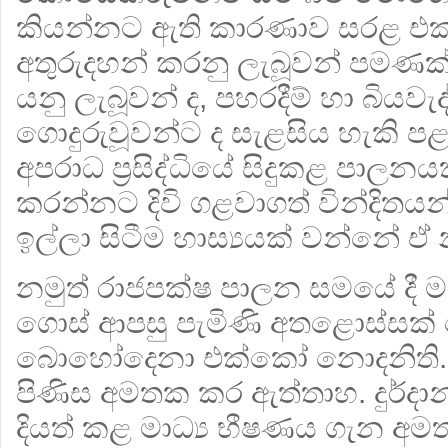
කියන්නට ඇති කාරණාව සරළ එක
අතුරුදහන් කරනු ලැබූවන් පමණ
යනු ලැබූවන් ද, පහරදීම් හා බියවැද
ගොදුරුවූවන්ට ද සැළසිය හැකි පළ
අපරාධ ප්‍රසිද්ධියේ සිදුකළ පාලන
කරන්නට දිවි ගළවාගත් වින්දිතය
ඉල්ලා සිටීම හාස්‍යයක් වන්නේ ඒ 
නමුත් රාජපක්ෂ පාලන සමයේ දී
ගොස් ආපසු පැමිණි අතළොස්සක්
බොහෝදෙනා එක්කෝ නොදනිති.
පිණිස අමතක කර ඇත්තාහ. දුර්දාන
දියත් කළ මාධ්‍ය භීෂණය ගැන අ