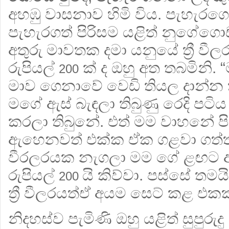
අහඹු වාසනාව හිමි විය. පැහැරග
පැහැරගත් පිරිසම යළිත් නුගේග
අතුරු මාවතක දමා යනුයේ ත්‍රී ව
රුපියල්
ක් ද ඔහු අත තබමිනි. 
200
මාව ගෙනාවේ වෙඩි තියල දාන්න 
මගේ ඇස් බැඳලා තිබුණු රෙදි පට
කරලා තිබුනේ. එත් මම වාහනේ 
ඇහෙනවත් එක්ක ඒක ගළවා ගත්තා. 
වීරලරයක නැගලා මම ගේ ළඟට ඇ
රුපියල්
යි
කිව්වා. පස්සේ තම
200
ත්‍රී වීලරයත්ඒ අයම සෙට් කළ එක
නිදහස්ව පැමිණි ඔහු යළිත් සුපුරුද