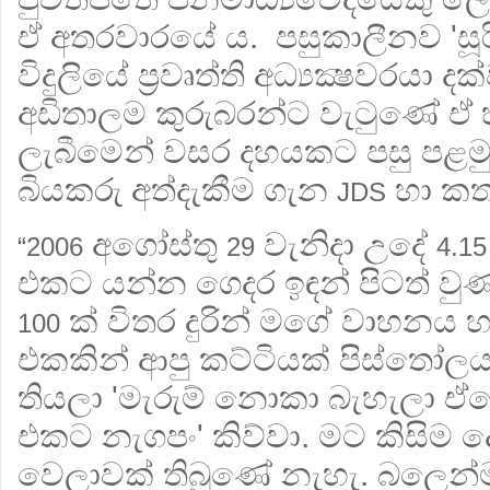
ඒ අතරවාරයේ ය. පසුකාලීනව 'සූරි
විදුලියේ ප්‍රවෘත්ති අධ්‍යක්‍ෂවරයා 
අඩිතාලම කුරුබරන්ට වැටුණේ ඒ 
ලැබීමෙන් වසර දහයකට පසු පළම
බියකරු අත්දැකීම ගැන
හා කත
JDS
අගෝස්තු
වැනිදා උදේ
“2006
29
4.15
එකට යන්න ගෙදර ඉඳන් පිටත් වුණා
ක් විතර දුරින් මගේ වාහනය හර
100
එකකින් ආපු කට්ටියක් පිස්තෝල
තියලා 'මැරුම් නොකා බැහැලා ඒ
එකට නැගපං' කිව්වා. මට කිසිම 
වෙලාවක් තිබුණේ නැහැ. බලෙන්