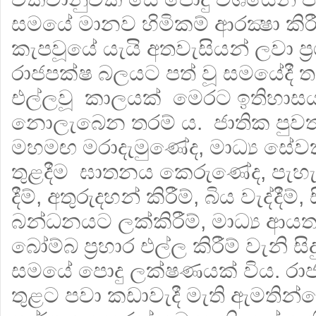
සමයේ මානව හිමිකම් ආරක්‍ෂා කිරී
කැපවූයේ යැයි අතවැසියන් ලවා ප්‍ර
රාජපක්ෂ බලයට පත් වූ සමයේදී ත
එල්ලවූ කාලයක් මෙරට ඉතිහාසය
නොලැබෙන තරම් ය. ජාතික පුව
මහමඟ මරාදැමුණේද, මාධ්‍ය සේව
තුළදීම ඝාතනය කෙරුණේද, පැහැ
දීම්, අතුරුදහන් කිරීම්, බිය වැද්දීම්
බන්ධනයට ලක්කිරීම්, මාධ්‍ය ආයතන
බෝම්බ ප්‍රහාර එල්ල කිරීම් වැනි ස
සමයේ පොදු ලක්ෂණයක් විය. රාජ්
තුළට පවා කඩාවැදී මැති ඇමතින