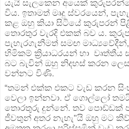
යැයි සැලකෙන අයෙක් කුරුපරන්ග
විය. ඉතාමත් මෘදු ස්වරයෙන්, පැහැදි
කළ ඔහු කියා සිටියේ කුරුපරන් පි
තොරතුර වැරදි එකක් බව ය. කුර
පැහැරගැනීමත් සමඟ මාධ්‍යවේදීන
හිමිකම් ක්‍රියාධරයන් හා වෘත්තීය සම
බට බැවින් ඔහු නිදහස් කරන ලෙස
වන්නට විණි.
“තමන් එක්ක එකට වැඩ කරන සිංහ
වෙලා ඉන්නවා. ඒ ගොල්ලෝ තමයි
තොරතුරු දුන්නේ. තව පොඩ්ඩක් ප
ජීවතුන් අතර නැහැ"යි ඔහු මට කිව
අමතක කරලා පරිස්සමින් වැඩ ක