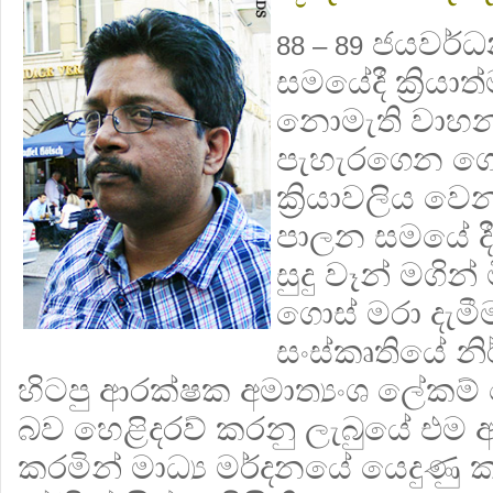
ජයවර්ධන
88 – 89
සමයේදී ක්‍රියා
නොමැති වාහනව
පැහැරගෙන ගොස
ක්‍රියාවලිය වෙ
පාලන සමයේ දී ක
සුදු වෑන් මගින
ගොස් මරා දැමීම
සංස්කෘතියේ න
හිටපු ආරක්ෂක අමාත්‍යංශ ලේකම
බව හෙළිදරව් කරනු ලැබුයේ එ
කරමින් මාධ්‍ය මර්දනයේ යෙදුණු ක