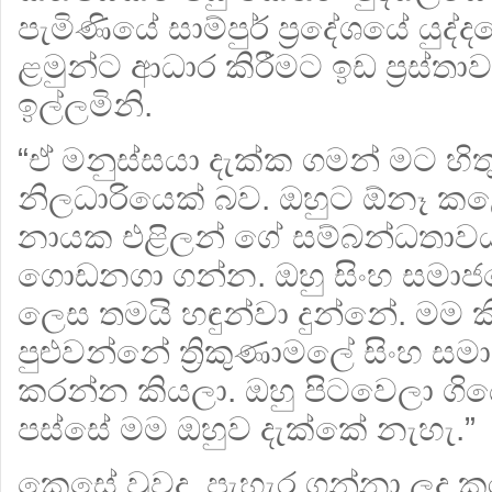
පැමිණියේ සාම්පුර් ප්‍රදේශයේ යුද්
ළමුන්ට ආධාර කිරීමට ඉඩ ප්‍රස්ත
ඉල්ලමිනි.
“ඒ මනුස්සයා දැක්ක ගමන් මට හිත
නිලධාරියෙක් බව. ඔහුට ඕනෑ කළේ
නායක එළිලන් ගේ සම්බන්ධතාවය
ගොඩනගා ගන්න. ඔහු සිංහ සමාජ
ලෙස තමයි හඳුන්වා දුන්නේ. මම ක
පුළුවන්නේ ත්‍රිකුණාමලේ සිංහ 
කරන්න කියලා. ඔහු පිටවෙලා ගිය
පස්සේ මම ඔහුව දැක්කේ නැහැ.”
කෙසේ වුවද, පැහැර ගන්නා ලද කු