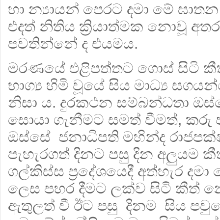
හා න්‍යායන් පෙරට දමා මේ ඝාත
එදත් නිතිය ක්‍රියාත්මක නොවූ අතර 
පවතින්නේ ද එයමය.
මරණයේ එළිපත්තට ගොස් සිටි කීත
භාග්‍ය හිමි වූයේ සිය මාධ්‍ය ස
නිසා ය. දුරකථන සම්බන්ධතා ඔස්සේ
සොයා ගැනීමට සමත් වීමත්, කරු
ඔස්සේ ජනාධිපති මහින්ද රාජපක්ෂ
පැහැරගත් දිනට පසු දින අලුයම ක
ගල්කිස්ස ප්‍රදේශයෙදී අත්හැර දමා 
ලෙස පහර දීමට ලක්ව සිටි කීත
ඇතුලත් වී ඊට පසු දිනම සිය පවු