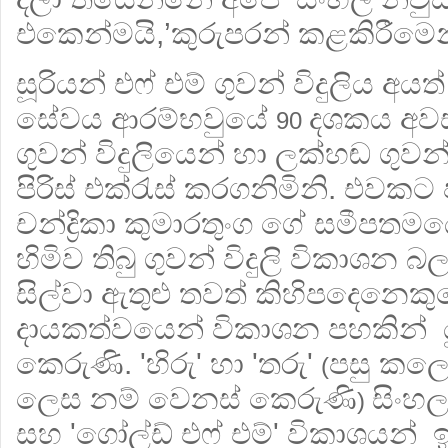
එකෙන්මයි,’කුරුපරන් කළකිරීමෙන්
සූරියන් එෆ් එම් ගුවන් විදුලිය අයත්
සේවය ආරම්භවුයේ
දශකය අවස
90
ගුවන් විදුලියෙන් හා ලක්හඬ ගුවන් 
පිරිස් එක්රැස් කරගනිමිනි. එවකට
චන්ද්‍රිකා කුමාරතුංග ගේ සමීපතමය
හිමිව තිබු ගුවන් විදුලි විකාශන 
සිල්වා ඇතුළු තවත් කිහිපදෙනෙකුග
දායකත්වයෙන් විකාශන පහකින් 
කෙරුණි. 'හිරු' හා 'තරු'
පසු කලෙක
(
ලෙස නම් වෙනස් කෙරුණි
සිංහල
)
සහ 'ගෝල්ඩ් එෆ් එම්' විකාශයන් ඉංග