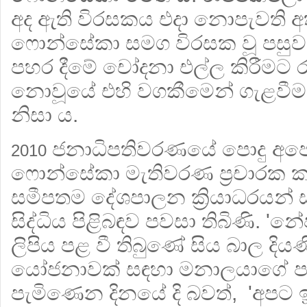
අද ඇති විරසකය එදා නොපැවති 
ෆොන්සේකා සමග විරසක වූ පසුව
පහර දීමේ චෝදනා එල්ල කිරීමට ර
නොවූයේ එහි වගකීමෙන් ගැළවීම
නිසා ය.
ජනාධිපතිවරණයේ පොදු අපේ
2010
ෆොන්සේකා මැතිවරණ ප්‍රචාරක ක
සමීපතම දේශපාලන ක්‍රියාධරයන්
සිද්ධිය පිළිබඳව පවසා තිබිණි. '
ලිපිය පළ වී තිබුණේ සිය බාල දි
යෝජනාවක් සඳහා මනාලයාගේ පා
පැමිණෙන දිනයේ දි බවත්, 'අපට 