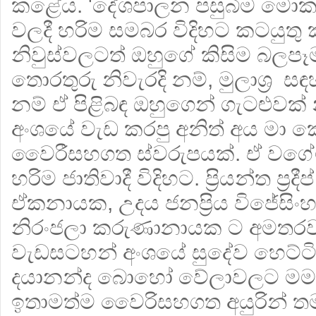
කළේය. 'දේශපාලන පසුබිම මොකක් 
වලදී හරිම සමබර විදිහට කටයුතු
නිවුස්වලටත් ඔහුගේ කිසිම බලපෑ
තොරතුරු නිවැරදි නම්, මුලාශ්‍ර 
නම් ඒ පිළිබඳ ඔහුගෙන් ගැටළුවක් නැ
අංශයේ වැඩ කරපු අනිත් අය මා ක
වෛරීසහගත ස්වරුපයක්. ඒ වගේ
හරිම ජාතිවාදී විදිහට. ප්‍රියන්ත ප්‍ර
ඒකනායක, උදය ජනප්‍රිය විජේසිං
නිරංජලා කරුණානායක ට අමතරව '
වැඩසටහන් අංශයේ සුදේව හෙට්ටිආර
දයානන්ද බොහෝ වේලාවලට මම 
ඉතාමත්ම වෛරිසහගත අයුරින් ත