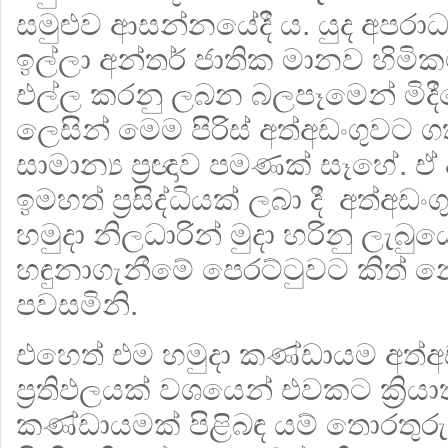
සමුළුව ආසන්නයේදී ය. යුද අපරාධ
ඉල්ලා අන්තර් ජාතික මානව හිමික
එල්ල කරනු ලබන බලපෑමෙන් මිදීමේ
ලෙසින් මෙම පිරිස් අත්අඩංගුවට
සාමාන්‍ය ප්‍රඥාව පමණක් සෑහේ. ඒ 
ඉමහත් ප්‍රසිද්ධියක් ලබා දී අත්අ
හමුදා නිලධාරින් මුදා හරිනු ලැබු
හඳුනාගැනීමේ පෙරට්ටුවට කිත් 
පවසමිනි.
එහෙත් එම හමුදා කණ්ඩායම අත්අඩ
ප්‍රතිඵලයක් වශයෙන් එවකට ක්‍රි
කණ්ඩායමක් පිළිබඳ යම් තොරතුරු 