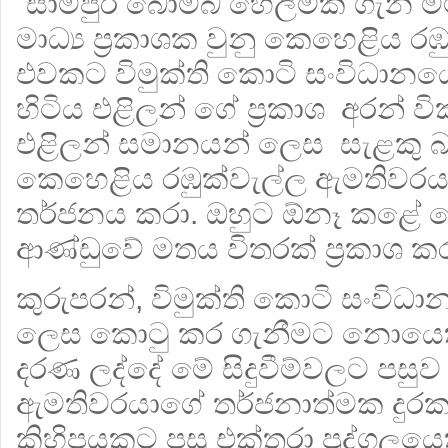
“සාම්පුර් බෝම්බ හෙලීමක් ගැන
මාධ්‍ය ප්‍රකාශක වුනු කෙහෙළිය ර
එවකට විමුක්ති කොටි සංවිධානයේ
හිටිය එළිලන් ගේ ප්‍රකාශ අරන් 
එළිලන් සමානයන් ලෙස සැළකු බ
කෙහෙළිය රඹුක්වැල්ල ඇමතිවරය
තර්ජනය කරා. ඔහුට ඕනෑ කළේ මේ
ආණ්ඩුවේ මතය විතරක් ප්‍රකාශ ක
කුරුපරන්, විමුක්ති කොටි සංවිධ
ලෙස කොටු කර ගැනීමට නොයෙකු
දරණ ලද්දේ මේ සිදුවීම්වලට පසුව 
ඇමතිවරයාගේ තර්ජනාත්මක දුර
කිහිපයකට පසු එක්තරා පුද්ගලයෙ