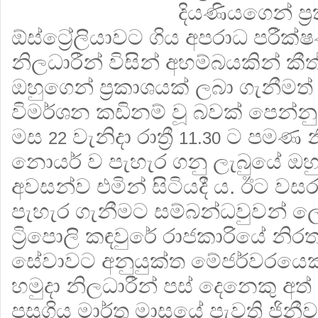
දියණියගෙන් ප්
ඕස්ට්‍රේලියාවට ගිය අපරාධ පරීක
නිලධාරීන් විසින් අහම්බයකින් කී
ඔහුගෙන් ප්‍රකාශයක් ලබා ගැනීමත
විමර්ශන කඩිනම් වූ බවක් පෙන්න
මස
වැනිදා රාත්‍රී
ට පමණ නි
22
11.30
නොයර් ව පැහැර ගනු ලැබුයේ ඔහු 
අවසන්ව එමින් සිටියදී ය. ඊට ව
පැහැර ගැනීමට සම්බන්ධවුවන්
ට්‍රිපොලි කඳවුරේ රාජකාරියේ නිරතව
සේවාවට අනුයුක්ත මේජර්වරයෙකු 
හමුදා නිලධාරීන් පස් දෙනෙකු අත්
පසුගිය මාර්තු මාසයේ පැවති ජිනී