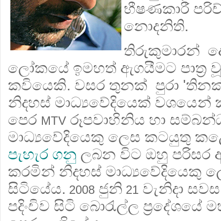
භීෂණකාරී පර
නොදනිති.
තිරුකුමාරන් දෙ
ලෝකයේ ඉමහත් ඇගයීමට පාත්‍ර වූ
කවියෙකි. වසර තුනක් පුරා 'තිනක්
නිදහස් මාධ්‍යවේදියෙක් වශයෙන්
පෙර
රූපවාහිනිය හා සම්බන්
MTV
මාධ්‍යවේදියෙකු ලෙස කටයුතු ක
පැහැර ගනු
ලබන විට ඔහු පරිසර අ
කරමින් නිදහස් මාධ්‍යවේදියෙකු 
සිටියේය.
ජුනි
වැනිදා සවස
2008
21
පදිංචිව සිටි බොරැල්ල ප්‍රදේශය