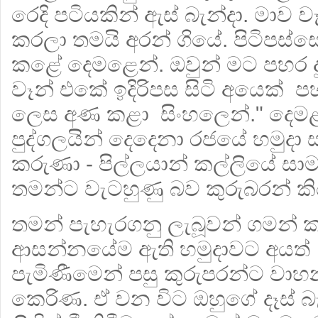
රෙදි පටියකින් ඇස් බැන්දා. මාව ව
කරලා තමයි අරන් ගියේ. පිටිපස්ස
කළේ දෙමළෙන්. ඔවුන් මට පහර 
වෑන් එකේ ඉදිරිපස සිටි අයෙක් 
ලෙස අණ කළා සිංහලෙන්." දෙමළ
පුද්ගලයින් දෙදෙනා රජයේ හමුදා
කරුණා - පිල්ලයාන් කල්ලියේ සාම
තමන්ට වැටහුණු බව කුරුබරන් කි
තමන් පැහැරගනු ලැබූවන් ගමන්
ආසන්නයේම ඇති හමුදාවට අයත්
පැමිණීමෙන් පසු කුරුපරන්ට ව
කෙරිණ. ඒ වන විට ඔහුගේ දෑස් බැඳ