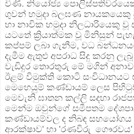
විණි. නියෝජ්‍ය පොලිස්පතිවරයෙක
ගුවන් හමුදා බලඝණ නායකයෙකු 
හා නාවික හමුදා නිලධාරියෙකු වූ 
යටතේ ක්‍රියාත්මක වූ මිනිසුන් ප
කප්පම් ලබා ගැනීම, වධ බන්ධන
දැමීම ඇතුළු අපරාධ සිදු කරනු ලැබ
වැඩිදුර තොරතුරු මේ මගින් අන
ඊළම් විමුක්ති කොටි සංවිධානයට
මෙහෙයුම් කණ්ඩායම් ලෙස පිහිටුවනු
මෙවැනි ඝාතන කල්ලි සදහා රාජප
මෙන්ම ඔවුන්ගේ සමීපතම දේශපා
කණ්ඩායම්වල ද නිබඳ සහයෝගය ලැ
ආරක්ෂාව' හා 'රණවිරු ගෞරවය' ප