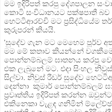
මම ඉදිරිපත් කරපු දේශපාලන සං
කොටි සංවිධානයට පක්ෂපාතී බව 
හෙට්ටිආරච්චි මට ප්‍රසිද්ධියේම 
කුරුපරන් කියයි.
'සුදේව ගැන මට මෙහෙම පූර්ව අත
මම මේ කතාව කියන්නේ වගකීමෙන
පොන්නම්බලම් ඝාතනය කරපු වෙලා
එක ලැබුනේ මට. එදා සිංහල නිවුස් එ
සිල්වා. නිවුස් රීඩර් සුදේව හෙට්ට
දෙන්නා කුමාර් පොන්නම්බලම් ඝ
ප්‍රවෘත්තිය ඉදිරිපත් කරන්න ඔවුන්
එකිනෙකා වැළඳ ගනිමින් ම්ලේච්ඡ