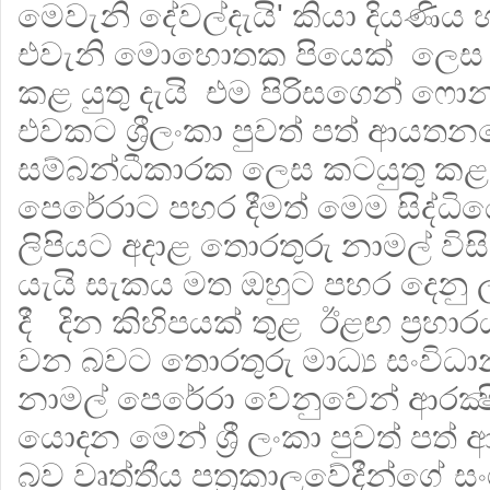
මෙවැනි දේවල්දැයි' කියා දියණිය 
එවැනි මොහොතක පියෙක් ලෙස 
කළ යුතු දැයි එම පිරිසගෙන් ෆො
එවකට ශ්‍රීලංකා පුවත් පත් ආය
සම්බන්ධීකාරක ලෙස කටයුතු කළ ම
පෙරේරාට පහර දීමත් මෙම සිද්ධිය
ලිපියට අදාළ තොරතුරු නාමල් විසි
යැයි සැකය මත ඔහුට පහර දෙනු ල
දී දින කිහිපයක් තුළ ඊළඟ ප්‍රහ
වන බවට තොරතුරු මාධ්‍ය සංවිධ
නාමල් පෙරේරා වෙනුවෙන් ආරක්‍ෂ
යොදන මෙන් ශ්‍රී ලංකා පුවත් පත
බව වෘත්තීය පත්‍රකාලවේදීන්ගේ