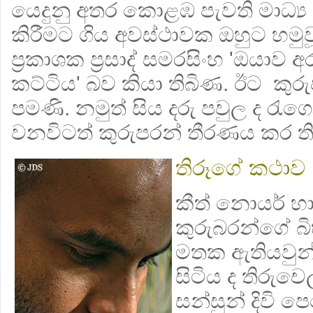
යෙදුනු අතර කොළඹ පැවති මාධ්‍ය 
කිරීමට ගිය අවස්ථාවක ඔහුට හමුව
ප්‍රකාශක ප්‍රසාද් සමරසිංහ 'ඔයාව 
කට්ටිය' බව කියා තිබිණ. ඊට කුර
පමණි. නමුත් සිය දරු පවුල ද රැ
වනවිටත් කුරුපරන් තීරණය කර ත
තිරූගේ කථාව
කීත් නොයර් හ
කුරුබරන්ගේ බිහ
මතක ඇතියවුන්
සිටිය ද තිරුචෙ
සන්සුන් දිවි 