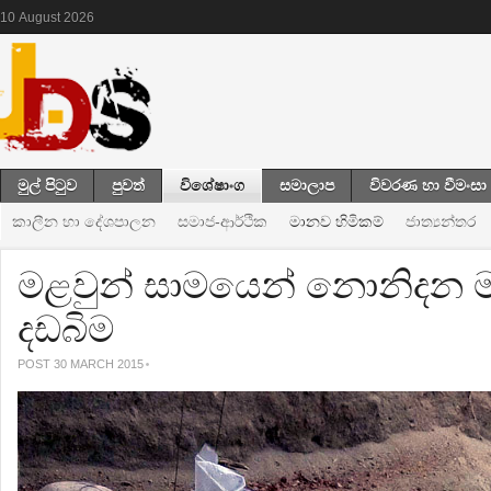
10
August
2026
මුල් පිටුව
පුවත්
විශේෂාංග
සමාලාප
විවරණ හා වීමංසා
කාලීන හා දේශපාලන
සමාජ-ආර්ථික
මානව හිමිකම්
ජාත්‍යන්තර
මළවුන් සාමයෙන් නොනිදන ම
දඩබිම
POST 30 MARCH 2015