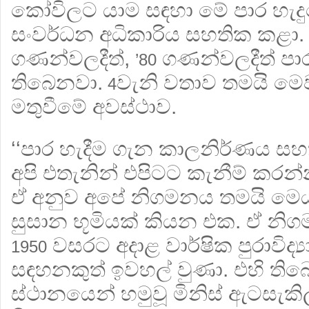
කෝවිලට යාම සඳහා මේ පාර හැ
සංවර්ධන අධිකාරිය සහතික කළා.
ගණන්වලදීත්,
ගණන්වලදීත් පා
’80
තිබෙනවා.
වැනි වතාව තමයි ම
4
මතුවීමේ අවස්ථාව.
‘‘පාර හැදීම ගැන කාලනිර්ණය ස
අපි එතැනින් එපිටට කැනීම් කරන
ඒ අනුව අපේ නිගමනය තමයි ම
සුසාන භූමියක් කියන එක. ඒ න
වසරට අදාළ වාර්ෂික පුරාවිද්‍
1950
සඳහනකුත් ඉවහල් වුණා. එහි ති
ස්ථානයෙන් හමුවූ මිනිස් ඇටසැකිල