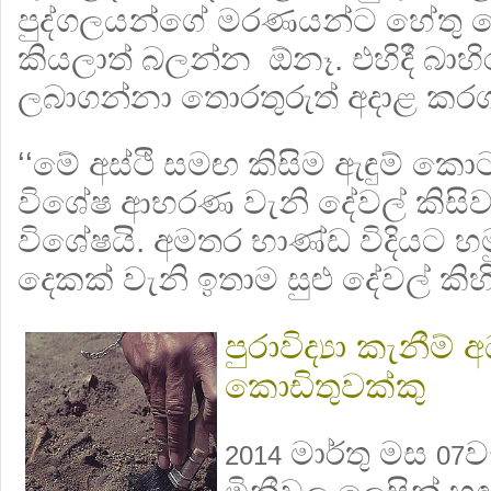
පුද්ගලයන්ගේ මරණයන්ට හේතු දෙ
කියලාත් බලන්න ඕනෑ. එහිදී බාහි
ලබාගන්නා තොරතුරුත් අදාළ කර
‘‘මේ අස්ථි සමඟ කිසිම ඇඳුම් ක
විශේෂ ආභරණ වැනි දේවල් කිසිව
විශේෂයි. අමතර භාණ්ඩ විදියට හ
දෙකක් වැනි ඉතාම සුළු දේවල් කිහ
පුරාවිද්‍යා කැනීම් 
කොඩිතුවක්කු
මාර්තු මස
ව
2014
07