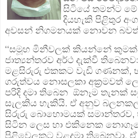
සිටියේ තමන්ට මේ
දියහැකි පිළිතුර 
අවසන් නිගමනයක් නොවන බවත්
‘‘සමූහ මිනීවලක් කියන්නේ කුමක්
ජාත්‍යන්තරව අර්ථ දැක්වී තිබෙන
මළසිරුරු එකකට වැඩි ගණනක්, 
ගරුත්වය නොසලකා අක‍්‍රමවත්
පරිදි දමා තිබෙන ඕනෑම තැනක් 
සැලකිය හැකියි. ඒ අනුව බලනකල
සිරුරු බොහොමයක් සමාන්තරව, 
සිටින ලෙස හා එකිනෙක නොගෑවෙ
පිළිවෙලකට වළදමා තිබෙනවා. ඒ 