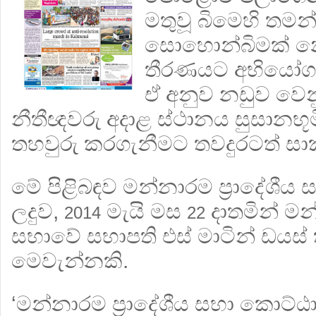
මතුවූ බිමෙහි තම
සොහොන්බිමක් නො
තීරණයට අභියෝග ක
ඒ අනුව නඩුව වෙන
නීතීඥවරු අදාළ ස්ථානය සුසානභූමි
තහවුරු කරගැනීමට තවදුරටත් සාක්
මේ පිළිබඳව මන්නාරම ප‍්‍රාදේශී
ලදුව,
මැයි මස
දාතමින් මන්
2014
22
සභාවේ සභාපති එස් මාටින් ඩයස් 
මෙවැන්නකි.
‘මන්නාරම ප‍්‍රාදේශීය සභා කොට්