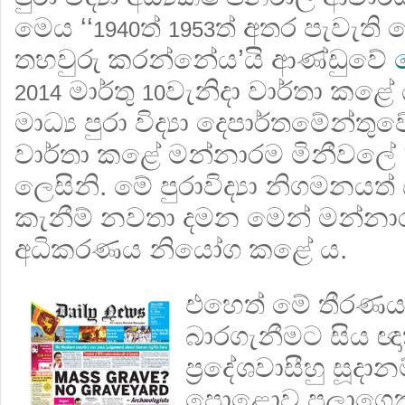
මෙය ‘‘
ත්
ත් අතර පැවැති
1940
1953
තහවුරු කරන්නේය’යි ආණ්ඩුවේ
මාර්තු
වැනිදා වාර්තා කළේ
2014
10
මාධ්‍ය පුරා විද්‍යා දෙපාර්තමේන
වාර්තා කළේ මන්නාරම මිනීවලේ ‘
ලෙසිනි. මේ පුරාවිද්‍යා නිගමනය
කැනීම් නවතා දමන මෙන් මන්නාරම 
අධිකරණය නියෝග කළේ ය.
එහෙත් මේ තීරණය
බාරගැනීමට සිය ඥාති හ
ප‍්‍රදේශවාසීහු සූද
පොළොව පලාගෙන 