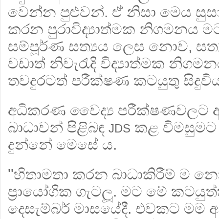
වෙන්න පුළුවන්. ඒ නිසා මෙය සුස
කරන පුරාවිද්‍යාත්මක නිගමනය 
සම්පූර්ණ සත්‍යය ලෙස නොව, සත්‍
වඩාත් නිවැරැදි විද්‍යාත්මක නිගම
තවදුරටත් පරීක්ෂණ කටයුතු සිදුවිය ය
අධිකරණ වෛද්‍ය පරීක්ෂණවලට ඇ
බාධාවන් පිළිබඳ
කළ විමසුමට ව
JDS
දුන්නේ මෙසේ ය.
''හිතාමතා කරන බාධාකිරීම් ම නො
ප‍්‍රායෝගික ගැටලූ. මට මේ කටය
දෙසැම්බර් මාසයේදී. එවකට මම 