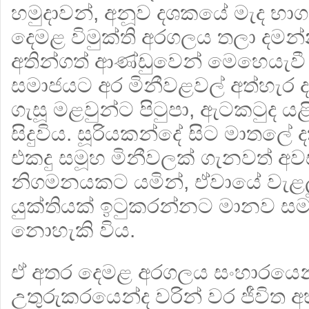
හමුදාවන්, අනූව දශකයේ මැද භා
දෙමළ විමුක්ති අරගලය තලා දමන්
අතින්ගත් ආණ්ඩුවෙන් මෙහෙයැවී 
සමාජයට අර මිනීවළවල් අත්හැර දම
ගැසූ මළවුන්ට පිටුපා, ඇටකටුද ය
සිදුවිය. සූරියකන්දේ සිට මාතලේ ද
එකදු සමූහ මිනීවලක් ගැනවත් අ
නිගමනයකට යමින්, ඒවායේ වැළල
යුක්තියක් ඉටුකරන්නට මානව ස
නොහැකි විය.
ඒ අතර දෙමළ අරගලය සංහාරයෙන
උතුරුකරයෙන්ද වරින් වර ජීවිත 