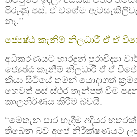
පිරුණු පස්. ඒ වගේම ඇටසැකිලිව
නෑ.’’
ජ්‍යෙෂ්ඨ කැනීම් නිලධාරී ඒ ඒ ව
අධිකරණයට භාරදුන් පුරාවිද්‍යා 
ජ්‍යෙෂ්ඨ කැනීම් නිලධාරී ඒ ඒ වි
කියා සිටියේ තමන් යොදාගත් ක‍්‍රම
හෙවත් පස් ස්ථර තැන්පත් වීම ප
කාලනිර්ණය කිරීම බවයි.
‘‘මෙතැන පාර හැදීම අදියර හතරක
තිබෙන බව අපේ නිරීක්ෂණයට ලක