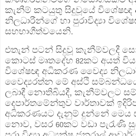
කැනීම් කටයුතු සිදුවූයේ විශේෂ
නිලධාරීන්ගේ හා පුරාවිද්‍යා ව
සහභාගීත්වයෙනි.
එතැන් පටන් සිදුවූ කැනීම්වලදී ස
කොටස් මෘතදේහ
කට අයත් විය
82
විශේෂඥ අධිකරණ වෛද්‍ය නිලධා
වෛද්‍යරත්න මේ අස්ථි සම්බන්ධයෙන
ලබාදී නොතිබියදී, කැනීම්වලට සම්බන
දෙපාර්තමේන්තුව වාර්තාවක් ඉදිරි
අධිකරණයට දැනුම් දුන්නේ මෙය 
නොව, වසර
කට වඩා පැරැණි ස
60
පුරා විද්‍යා අධ්‍යක්ෂ ජනරාල් ආච