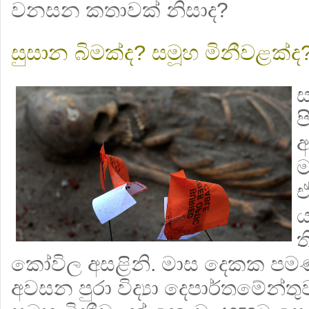
වනසන කතාවක් නිසාද?
සුසාන බිමක්ද? සමූහ මිනීවළක්ද
ස
ප
ම
ය
ත
කෝවිල අසළිනි. මාස දෙකක පම
අවසන පුරා විද්‍යා දෙපාර්තමේන්ත