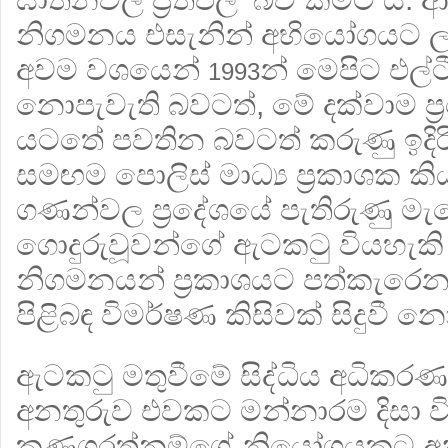
නිගමනය එසැනින් අභියෝගයට ලක්ව
අවම වශයෙන්
න් මෙපිට එල්
1993
නොපැවැති බවටත්, මේ දක්වාම ප‍
යටතේ පවතින බවටත් කරුණු ඉදිරි
සමඟම පොලිස් මාධ්‍ය ප‍්‍රකාශක ක
ගණන්වල ප‍්‍රදේශයේ පැතිරුණු ම
ගොදුරුවූවන්ගේ ඇටකටු වියහැකි 
නිගමනයන් ප‍්‍රකාශයට පත්කැරෙ
පිළිබඳ විමර්ෂණ කිසිවක් සිදුවී නො
ඇටකටු මතුවීමේ සිද්ධිය අධිකරණ
අනතුරුව එවකට මන්නාරම දිසා වින
කණගරත්නම්ගේ නියෝගයකට අන