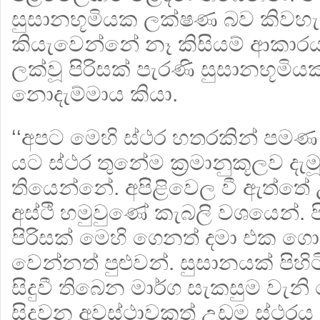
සුසානභූමියක ලක්ෂණ බව කිවහැකි
කියැවෙන්නේ නෑ කිසියම් ආකා
ලක්වූ පිරිසක් පැරණි සුසානභූමි
නොදැම්මාය කියා.
‘‘අපට මෙහි ස්ථර හතරකින් පමණ අ
යට ස්ථර තුනේම ක‍්‍රමානුකූලව දැමූ
තියෙන්නේ. අපිළිවෙල වී ඇත්තේ
අස්ථි හමුවුණේ කැබලි වශයෙන්. පි
පිරිසක් මෙහි ගෙනත් දමා එක ගො
වෙන්නත් පුළුවන්. සුසානයක් පිහි
සිදුවී තිබෙන මාර්ග සැකසුම වැන
සිදුවන අවස්ථාවකත් උඩම ස්ථරය ම