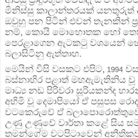
මිනිස්සු කාලාන්තරයක් යනතුරුත් දෑ
ඔවුහු පන පිටින් එවන් තැනකින් ප‍්
නම්, කොයි මොහොතක හෝ තෙත 
පෙරළාගෙන ඇටකටු වශයෙන් හෝ 
බලාසිටිනු ඇත්තාහ.
මෙයින් විසි වසකට එපිට,
වස
1994
බස්නාහිර පළාත් මහඇමැතිනිය වූ චන
මාධ්‍ය නඩ පිරිවරා සූරියකන්ද හා
අහිමි වූ දෙමාපියෝ ඒ පසුපස රොද
වටකෙරුවේ ඒ බලාපොරොත්තුවෙනි
උණු උණුවේ වාර්තා කළේ සිය ස
තමන්ගේම වටපිටාවෙන් අනීතිකව