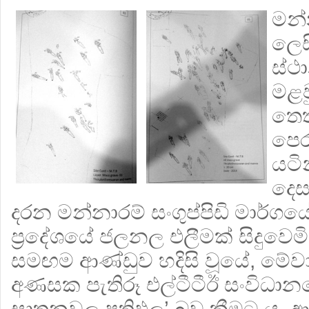
මන්
ලෙස
ස්ථ
මළව
තෙත
පෙ
යටි
දෙස
දරන මන්නාරම් සංගුප්පිඩි මාර්ගය
ප‍්‍රදේශයේ ජලනල එලීමක් සිදුවෙමින
සමඟම ආණ්ඩුව හදිසි වූයේ, මේවා 
අණසක පැතිරූ එල්ටීටීඊ සංවිධානය
ඝාතනවල ප‍්‍රතිඵල’ බව කීමට ය. ආ