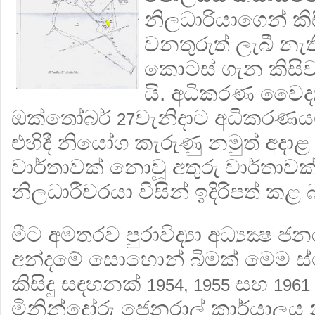
නිලධාරියාගෙන් කිස
වනතුරුත් ලැබී නැති
කොටස් ගැන කිසි
යි. අධිකරණ වෛද්‍
ඔක්තෝබර්
වැනිදාට අධිකරණයට 
27
එහිදී නියෝග කැරුණු නමුත් අදා
වාර්තාවක් නොවූ අතුරු වාර්තාව
නිලධාරීවරයා විසින් ඉදිරිපත් කළ 
මීට අමතරව පුරාවිද්‍යා අධ්‍යක්‍ෂ
අන්දමේ සොහොන් බිමක් මෙම ස්
කිසිදු සඳහනක්
සහ
1954, 1955
1961
මිනින්දෝරු ජෙනරාල් කාර්යාලය 