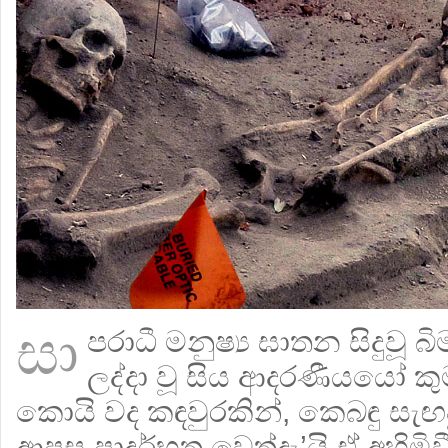
සා
පරාධී මනුෂ්‍ය ඝාතන සිදුවූ
ලද්දා වූ සිය ආදරණීයයෝ ක
කොයි වද කඳවුරකින්, කෙබඳු සැඟව
ආපසු ප‍්‍රාදූර්භූත වෙත්දැ’යි ඒ අහ