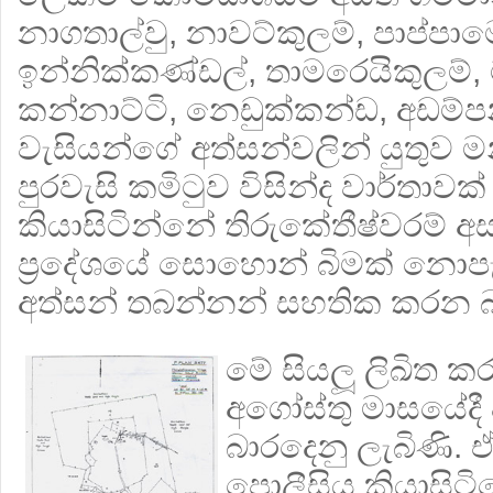
නාගතාල්වු, නාවට්කුලම්, පාප්පා
ඉන්නික්කණ්ඩල්, තාමරෙයිකුලම්, 
කන්නාට්ටි, නෙඩුක්කන්ඩ, අඩම්
වැසියන්ගේ අත්සන්වලින් යුතුව මන්න
පුරවැසි කමිටුව විසින්ද වාර්තාවක්
කියාසිටින්නේ තිරුකේතීෂ්වරම් 
ප‍්‍රදේශයේ සොහොන් බිමක් නොප
අත්සන් තබන්නන් සහතික කරන 
මේ සියලූ ලිඛිත කර
අගෝස්තු මාසයේද
බාරදෙනු ලැබිණි. 
පොලීසිය කියාසිට