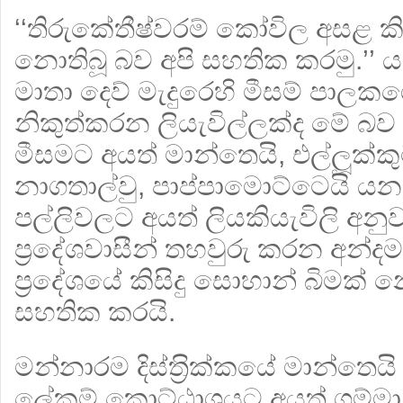
‘‘තිරුකේතීෂ්වරම් කෝවිල අසළ ක
නොතිබූ බව අපි සහතික කරමු.’’ ය
මාතා දෙව් මැදුරෙහි මීසම් පාලක
නිකුත්කරන ලියැවිල්ලක්ද මේ බව 
මීසමට අයත් මාන්තෙයි, එල්ලූක්කුට
නාගතාල්වු, පාප්පාමොට්ටෙයි යන ප
පල්ලිවලට අයත් ලියකියැවිලි අනු
ප‍්‍රදේශවාසීන් තහවුරු කරන අන්ද
ප‍්‍රදේශයේ කිසිදු සොහාන් බිමක් 
සහතික කරයි.
මන්නාරම දිස්ත‍්‍රික්කයේ මාන්තෙයි බ
ලේකම් කොට්ඨාශයට අයත් ගම්මා