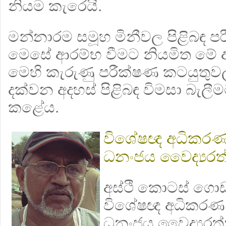
නියම කැරෙයි.
මන්නාරම සමූහ මිනීවල පිළිබඳ ප
මෙසේ ආරම්භ වීමට නියමිත මේ 
මෙහි කැරුණු පරීක්ෂණ කටයුතුව
දක්වන අදහස් පිළිබඳ විමසා බැලී
කළේය.
විශේෂඥ අධිකරණ 
ධනංජය වෛද්‍යරත
අස්ථි කොටස් ගොඩ
විශේෂඥ අධිකරණ ව
ධනංජය වෛද්‍යරත