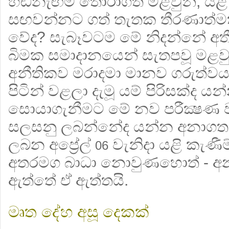
හඬනැඟීම තෝරාගත් මළවුන්, යළ
සඟවන්නට ගත් තැතක තීරණාත්මක 
වේද? සැබෑවටම මේ නිදන්නේ 
බිමක සමාදානයෙන් සැතපවූ මළවු
අනීතිකව මරාදමා මානව ගරුත්
පිටින් වළලා දැමූ යම් පිරිසක්ද 
සොයාගැනීමට මේ නව පරීක්‍ෂණ 
සලසනු ලබන්නේද යන්න අනාගතය
ලබන අප්‍රේල්
වැනිදා යළි කැණීම
06
අතරමග බාධා නොවුණහොත් - 
ඇත්තේ ඒ ඇත්තයි.
මෘත දේහ අසූ දෙකක්