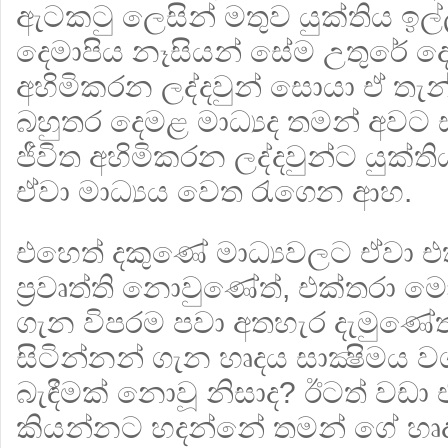
ඇටකටු ලෙසින් මතුව යුක්තිය ඉල
දෙමාපිය නෑසියන් සේම උතුරේ දෙ
අහිමිකරන ලද්දවුන් සොයා ඒ තැන
බහුතර දෙමළ මාධ්‍යද තමන් අවට
ජීවිත අහිමිකරන ලද්දවුන්ට යුක්
ඒවා මාධ්‍යය වෙත රැගෙන ආහ.
එහෙත් දකුණේ මාධ්‍යවලට ඒවා එත
ප‍්‍රවෘත්ති නොවුණේත්, එක්තරා
ගැන විපරම පවා අතහැර දැමුණේත්,
සිටින්නන් ගැන හෘදය සාක්‍ෂිමය වග
බැඳීමක් නොවූ නිසාද? ඊටත් වඩා
කියන්නට හදන්නේ තමන් ගේ හෘදය 