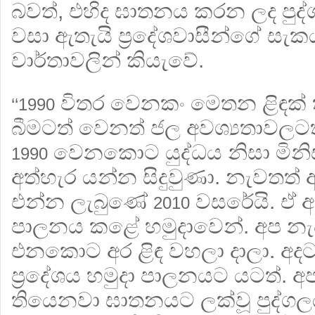
බවත්, එහිද ඝාතනය කරන ලද පුද්
වසා ඇතැයි ප‍්‍රදේශවාසීන්ගේ සැ
වාර්තාවලින් කියැවේ.
විතර වෙනකං මෙතන ළිඳක් 
‘‘1990
බීමටත් වෙනත් ජල අවශ්‍යතාවලටත්
වෙනකොට යුද්ධය නිසා මිනිස්ස
1990
අත්හැර යන්න සිදුවුණා. නැවතත
එන්න ලැබුණේ
වසරේයි. ඒ අ
2010
පාලනය කළේ හමුදාවෙන්. අප නැව
එනකොට අර ළිඳ වහලා දාලා. අදටත
ප‍්‍රදේශය හමුදා පාලනයට යටත්.
තියෙනවා ඝාතනයට ලක්වූ පුද්ගල