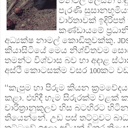
මිනීවල ලෙසින් හ
පැරණි සුසානභූම
වාර්තාවක් ඉදිරිපත් 
කණ්ඩායමේ ප‍්‍රධාන
අධ්‍යක්ෂ නාමල් කොඩිතුවක්කු.
JD
කියාසිටියේ මෙය නිශ්චිතවම සො
තමන්ට විශ්වාස බව හා අදාළ ස්ථ
අස්ථි කොටසක්ම වසර
කට වඩා
100
‘‘කැපුම හා පිරුම කියන ක‍්‍රමවේදය
කළා. එහිදී හැම සිරුරක්ම වළක් 
චාරිත‍්‍රානුකූලව හිස බටහිරට හිට
තියෙන්නේ. උඩ පස් තට්ටුවට බාධ
තට්ටුවේ ඉඳලා අඩියක් විතර තිය