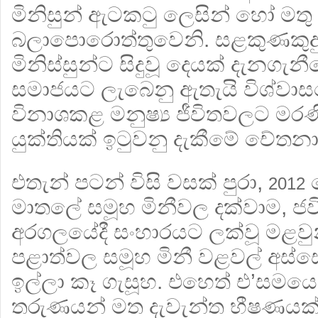
මිනිසුන් ඇටකටු ලෙසින් හෝ මතු ව
බලාපොරොත්තුවෙනි. සළකුණකුදු 
මිනිස්සුන්ට සිදුවූ දෙයක් දැනගැන
සමාජයට ලැබෙනු ඇතැයි විශ්වාස
විනාශකළ මනුෂ්‍ය ජීවිතවලට මර
යුක්තියක් ඉටුවනු දැකීමේ චේතන
එතැන් පටන් විසි වසක් පුරා,
2012
මාතලේ සමූහ මිනීවල දක්වාම, ජව
අරගලයේදී සංහාරයට ලක්වූ මළවුන
පළාත්වල සමූහ මිනී වළවල් අස්සෙ
ඉල්ලා කෑ ගැසූහ. එහෙත් එ’සමයෙ
තරුණයන් මත දැවැන්ත භීෂණයක්