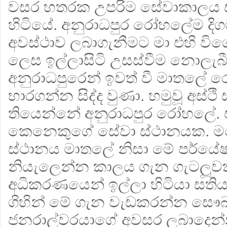
වසර හතරක උපරිම සේවාකාලය ස
හිටියේ. අනුරාධපුර රෝහලේම දිග
අවස්ථාව ලබාගැනීමට මා එහි වි
ලෙස ඉල්ලාසිටි උසස්වීම නොලැබී
අනුරාධපුරෙන් ඉවත් වී මාතලේ
භාරගන්න සිද්ද වුණා. හමුවූ අස්ථි
තියෙන්නේ අනුරාධපුර රෝහලේ. 
කෙනෙකුගේ සේවා ස්ථානයක. 
ස්ථානය මාතලේ නිසා මේ පර්යේෂ
නියැලෙන්න කාලය ගැන ගැටලූවකු
අධිකරණයෙන් ඉල්ලා හිටියා සතිය
ගිහින් මේ ගැන වැඩකරන්න සෞඛ්‍ය
ජනරාල්වරයාගේ අවසර ලබාදෙන්නැ