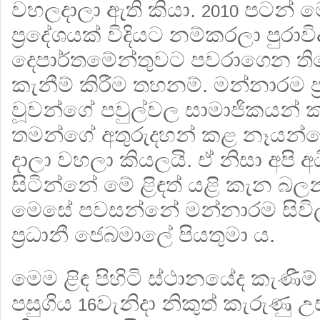
වහලදාලා ඇති කියා.
පටන් මෙ
2010
ප‍්‍රදේශයක් විදියට නම්කරලා පුරාවිද්
දෙපාර්තමේන්තුවට පවරාගෙන ති
කැනීම් කිරීම තහනම්. මන්නාරම ප‍
වූවන්ගේ පවුල්වල සාමාජිකයන්
තමන්ගේ අතුරුදහන් කළ නෑයන්ගේ
දාලා වහලා කියලයි. ඒ නිසා අපි
සිටින්නේ මේ ළිඳත් යළි කැන බලන්
මෙසේ පවසන්නේ මන්නාරම සිවි
ප‍්‍රධානී ජෙබමාලේ පියතුමා ය.
මෙම ළිඳ පිහිටි ස්ථානයේද කැණීම
පසුගිය
වැනිදා නිකුත් කැරුණු
16