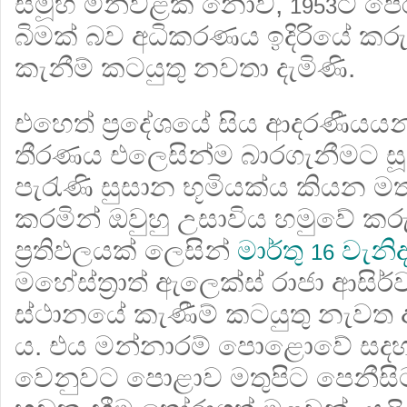
සමූහ මිනීවළක් නොව,
ට පෙ
1953
බිමක් බව අධිකරණය ඉදිරියේ කරු
කැනීම් කටයුතු නවතා දැමිණි.
එහෙත් ප‍්‍රදේශයේ සිය ආදරණීයයන් 
තීරණය එලෙසින්ම බාරගැනීමට ස
පැරැණි සුසාන භූමියක්ය කියන 
කරමින් ඔවුහු උසාවිය හමුවේ කරු
ප‍්‍රතිඵලයක් ලෙසින්
මාර්තු
වැනිද
16
මහේස්ත‍්‍රාත් ඇලෙක්ස් රාජා ආස
ස්ථානයේ කැණීම් කටයුතු නැව
ය. එය මන්නාරම් පොළොවේ සදහ
වෙනුවට පොළාව මතුපිට පෙනීසිට 