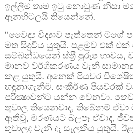
ඉල්ලීම තාම ඉටු නොවුණ නිසා ම
ඇනහිටලයි තියෙන්නේ.
‘‘වෛද්‍ය විද්‍යාව පැත්තෙන් මගේ 
මත සිදුවිය යුතුයි. පළමුව එක් එක් 
සම්බන්ධයෙන් ස්ත‍්‍රී පුරුෂ භාවය, 
මානව වර්ගීකරණය වැනි සාමාන්‍
කළ යුතුයි. අනෙක් පියවර විශේෂි
හඳුනාගැනීම. සංකීර්ණ පියවරක් 
පරීක්‍ෂාවන්ට යන්න වෙනවා. තෙ
තුවාල තියෙනවාද, තිබේනම් ඒව
ඇතිවූ, මරණයට බලපෑ ඒවාද, ජීවත්ව
තුවාලද වැනි දෑ සැලකිය යුතුයි. 