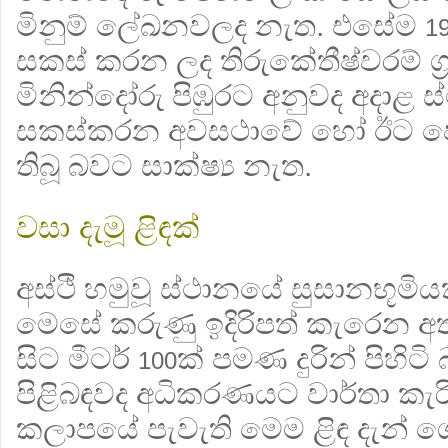
මිනුම් ලේඛනවලද නැත. එසේම
1
සකස් කරන ලද තිරුකේතීෂ්වරම් ග‍්
මිනින්දෝරු පිඹුරට
අනුවද අදාළ ස
සකස්කරන අවසථාවේ හෝ ඊට ප
තිබූ බවට සාක්ෂ්‍ය නැත.
වසා දැමූ ළිඳක්
අස්ථි හමුවූ ස්ථානයේ සුසානභූම
මෙසේ කරුණු ඉදිරිපත් කැරෙන අ
සිට මීටර්
ක් පමණ දුරින් පිහිටි
100
පිළිබඳවද අධිකරණයට වාර්තා කැර
කලාපයේ පැවැති මෙම ළිඳ දැන් 