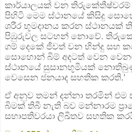
කාර්යාලයක් වන තිරුකේතීෂ්වරම් 
පිහිටි මෙම ස්ථානයේ කිසිදු සො
ශරීර භූමදානය කරන ස්ථානයක් ත
පිඹුරුවල සටහන් නොවේ. තිරුකේත
ගම් දෙකේ ජීවත් වන හින්දු ස
සොහොන් බිම් අදටත් වෙන වෙනම
ස්ථානයේ සුසානභූමියක් නොතිබුණ
වෙසෙන ජනයාද සහතික කරති.’
ඒ අනුව තමන් දන්නා තරමින් එ
බිමක් තිබී නැති බව මන්නාරම ප‍්‍ර
සභාපතිවරයා ලිඛිතව සහතික කරය