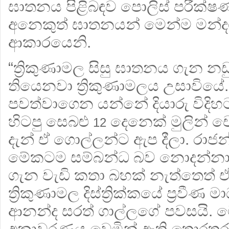
ඝාතනය පිළිබඳව පොලිස් පරීක්
අනෙකුත් ඝාතනයන් මෙන්ම මන්දග
ආකාරයෙනි.
“ත්‍රිකුණාමල සිසු ඝාතනය ගැන න
තියෙනවා ත්‍රිකුණාමලය උසාවියේ
පවත්වාගෙන යන්නේ දියාරු විදිහ
හිටපු සෙබළු
දෙනෙක් මුලින් ච
12
දැන් ඒ ගොල්ලන්ට ඇප දීලා. රාජන
මේකටම සම්බන්ධ බව නොදන්නා
ගැන වැඩි කතා බහක් නැත්තෙත් ඒ 
ත්‍රිකුණාමල දිස්ත්‍රික්කයේ ප්‍ර‍වීණ 
ආනන්ද සරත් ගාල්ලගේ පවසයි. 
අනාවරණය වෙමින් ඇති තොරතුර