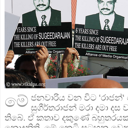
මේ
ජනවාරිය වන විට ‘රාජන්‘ හෙ
සුගීර්තරාජන් මරා දමා දස
තිබේ. ඒ කතාව දකුණේ බහුතරයක
නොදනිති. මේ කෙටි සටහන වෙන