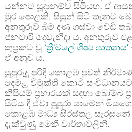
යන්නට සූදානම්ව සිටියහ. ඒ ආස
මුර පොළකි. සිසුන් සිටි තැනට බ
අනතුරුව බිම දණ ගස්වා වෙඩි තබ
ජනවාරි දෙවැනිදා ය. අනතුරුව එළ
කුප්‍ර‍කට වූ
‘ත්‍රී‘මලේ ශිෂ්‍ය ඝාතනය‘
ඒ අනුව ය.
සුපුරුදු පරිදි කොළඹ පුවත් නිර්ම
දෙමළ විමුක්ති කොටි සංවිධානයට
කිසියම් ප්‍රහාරයක් සඳහා බෝම්බ ප
සිටිය දී ඒවා පුපුරා යාමෙන් මියග
කොළඹ මාධ්‍ය සිරස්තල සැරසුනේ
දැක්වුණු මෙකී වාර්තාවලිනි.