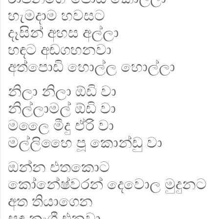
හැමදාම හවසට
දෑසින් අහස අල්ලා
හඳට අඬගහනවා
අත්පොඩි හොල්ල හොල්ලා
නිලා නිලා ඕඩි වා
නිල්ලාමල් ඕඩි වා
මලෛ මීදු ඒරි වා
මල්ලිහෛ පූ කොන්ඩු වා
ඔන්න එතකොට
කෝනේෂ්වරන් දෙවොල මුදුනට
අත තියාගෙන
සඳ නැගී එනවා