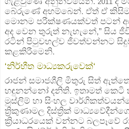
ගැළවුණේ අනුනවයෙන්.
දී 
2011
බේරුණේ අහම්බෙන්. ඒත් ඒ කිසි
මොනම පරීක්ෂණයක්වත් පටන් 
අද වෙන තුරුත් නැහැනේ,” සිය ජ
රටින් පිටුවහල්ව ජීවත්වන්නට සි
කළකිරීමෙනි.
‘නිර්භීත මාධ්‍යකරුවෙක්‘
රාජන් සමාජශීලි මිතුරු සිත් ඇත්තෙ
හඳුනන්නෝ දනිති. ඉතාමත් කෙටි
මුස්ලිම් හා සිංහල වාර්ගිකත්වයන්ග
ත්‍රිකුණාමල දිස්ත්‍රික් මාධ්‍යවේදීන්
ක්‍රියාධරයෙක් වන්නට බලපෑවේ රා