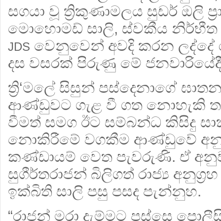
සගයා වූ ත්‍රිකුණාමලය සුඩර් ඔලි ප්‍
මොහොමඩ් සාලි, ස්වකීය නිර්භීත 
වෙනුවෙන් අවදි කරන ලද්ද
JDS
දස වසරක් පිරුණු මේ ජනවාරියේදී
ත්‍රි‘මලේ සිසුන් පස්දෙනාගේ ඝ
ආණ්ඩුවට ගැළ වී ගත නොහැකි ත
වීමත් සමග ඊට සම්බන්ධ කිසිදු සාක්‍
නොකිරීමේ වගකීම ආණ්ඩුවේ අනුග
කණ්ඩායම් වෙත පැවරුණි. ඒ අනු
සුගීර්තරාජන් බිලිගත් රාජ්‍ය අනුග්
ඉක්බිති සාලි පසු පසද පැන්නුහ.
“රාජන් මරා දැම්මට පස්සෙ පොලීසි