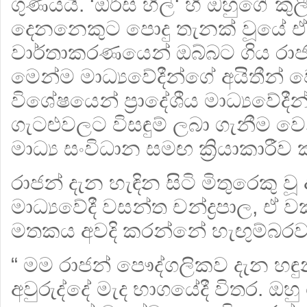
ගුණයයි. ‘ඕර්ස් හිල්‘ හි ඔහුගේ
දෙනනෙකුට පොදු තැනක් වූයේ ඒ 
වාර්තාකරණයෙන් ඔබ්බට ගිය රාජන
මෙන්ම මාධ්‍යවේදීන්ගේ අයිතීන් 
විශේෂයෙන් ප්‍රාදේශීය මාධ්‍යවේදී
ගැටළුවලට විසඳුම් ලබා ගැනීම ව
මාධ්‍ය සංවිධාන සමඟ ක්‍රියාකාරී
රාජන් දැන හැඳින සිටි මිතුරෙකු වූ අම්
මාධ්‍යවේදී වසන්ත චන්ද්‍රපාල, ඒ 
මතකය අවදි කරන්නේ හැඟුම්බරව
“ මම රාජන් පෞද්ගලිකව දැන හඳ
අවුරුද්දේ මැද භාගයේදී විතර. ඔ