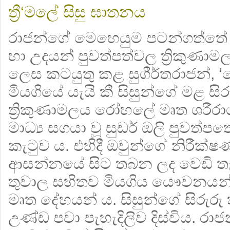
ත්‍රී‘මලේ සිසු ඝාතනය
රාජන්ගේ මෙහෙයුම පටන්ගත්තේ ඉක
හා උදයන් පුවත්පත්වල ත්‍රිකුණාමල
ලෙස කටයුතු කළ සුගීර්තරාජන්, ‘බ
මියගියේ යැයි කී සිසුන්ගේ මළ සිරු
ත්‍රිකුණාමලය රෝහලේ මෘත ශරීරා
මාධ්‍ය සගයා වූ සුඩර් ඔලි පුවත්
කැටුව ය. එහිදී ඔවුන්ගේ නිරීක්
ආසන්නයේ සිට තබන ලද වෙඩි තැබී
තුවාල සහිතව මියගිය යෞවනයන
මෘත දේහයන් ය. සිසුන්ගේ සිරුරු 
උණ්ඩ පවා පැහැදිලිව දිස්විය. රාජ