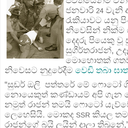
ජීවිතයෙන්ම වන්
ජනවාරි
වැනි 
24
රැකියාවට යනු ප
නිවෙසින් නික්ම ග
දෙදරු පියෙකු වූ සු
සුගීර්තරාජන්, උද
මොහොතක් ගතව 
නිවෙසට නුදුරේදීම
වෙඩි තබා ඝා
“සුඩර් ඔලි පත්තරේ මේ ෆොටෝ 
නොයෙකුත් කණ්ඩායම් අපි ගැන 
නමුත් රාජන් තමයි ෆොටෝ යැව
ලෙහෙසියි. මොකද
කියල තමය
SSR
රාජන්ගේ බයි ලයින් දාලා තිබුනේ,