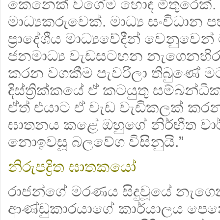
කෙනෙක් වගේම හොඳ මිතුරෙක්. න
මාධ්‍යකරුවෙක්. මාධ්‍ය සංවිධාන
ප්‍රාදේශීය මාධ්‍යවේදීන් වෙනුව
ජනමාධ්‍ය වැඩසටහන නැගෙනහිර
කරන වගකීම පැවරිලා තිබුණේ මටයි
දිස්ත්‍රික්කයේ ඒ කටයුතු සම්බන
ඒත් එයාට ඒ වැඩ වැඩිකලක් කරන්
ඝාතනය කළේ ඔහුගේ නිර්භීත වාර
නොඉවසූ බලවේග විසිනුයි.”
නිරුපද්‍රිත ඝාතකයෝ
රාජන්ගේ මරණය සිදුවූයේ නැගෙන
ආණ්ඩුකාරයාගේ කාර්යාලය පෙන