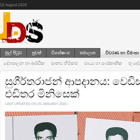
10
August
2026
මුල් පිටුව
පුවත්
විශේෂාංග
සමාලාප
විවරණ හා වීමංසා
දේශපාලන හා ආර්ථික
මානව හිමිකම්
මාධ්‍ය හා සංස්කෘතික
භූ ද
සුගීර්තරාජන් ආපදානය: වෙඩිස
එඩිතර මිනිසෙක්
LAST UPDATED ON 25 JANUARY 2016