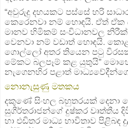
“අවුරුදු දහයකට පස්සේ හරි සා
කෙරෙනවා නම් හොඳයි. ඒත් ඒක ජාත
මානව හිමිකම් සංවිධානවල නිර
වෙනවා නම් වඩාත් හොඳයි. කොළඹ
ගොල්ලෝ අතර තියෙන පටු විරස
මේකට බලපෑම් කළ යුතුයි” මොහො
නැගෙනහිර පළාත් මාධ්‍යවේදීන්ග
නොනැසුණු මතකය
දකුණේ සිංහල බහුතරයක් දෙනා නොදත
සුගීර්තරාජන්ගේ දුෂ්කර වෘත්තීය ද
හා එඩිතර මාධ්‍ය භාවිතාව පිළිබඳ 