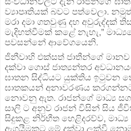
සංවිධානවලට දැන් රාජන්ගේ ඝා
ව්‍යාපෘතියක් බවට පත්වෙලා. නමුත
මරා දමා ගතවුණු දහ අවුරුද්දක් ති
මැදිහත්වීමක් කළේ නැහැ,” මාධ්‍යව
පවසන්නේ ආවේගයෙනි.
ජිනීවාහි එක්සත් ජාතීන්ගේ මානව
දක්වා ගොස් ජාත්‍යන්තර අවධානයට පාත්
ඝාතන සිද්ධියට යුක්තිය ඉටුවන ත
ඝාතකයන් අනාවරණය කරගන්නට ක
නොවනු ඇත. රාජන්ගේ මාධ්‍ය ස
සාලි ට අනුව රාජන් විසින් සිය 
සිදුකළ නිර්භීත හෙළිදරව්ව, මාධ්‍
ඇගයීමකට මේ දක්වා ලක්වී නො