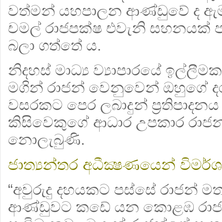
වත්මන් යහපාලන ආණ්ඩුවේ ද ඇ
චමල් රාජපක්ෂ එවැනි සහනයක් 
බලා ගත්තේ ය.
නිදහස් මාධ්‍ය ව්‍යාපාරයේ ඉල්ල
මගින් රාජන් වෙනුවෙන් ඔහුගේ ද
වසරකට පෙර ලබාදුන් ප්‍ර‍තිපාදන
කිසිවෙකුගේ ආධාර උපකාර රාජන්
නොලැබුණි.
ජාත්‍යන්තර අධීක්‍ෂණයෙන් විමර
“අවුරුදු දහයකට පස්සේ රාජන් මතක
ආණ්ඩුවට කඩේ යන කොළඹ රාජ