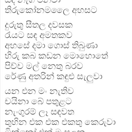
තිරුකෝනමලෛ අහසට
දුරුතු සීතල දවසක
රැයට සඳ අමතකව
අහසේ දමා ගොස් තිබුණා
හිරු කබ කඩන මොහොතේ
පිච්ච මල් නෙතු බරව
රේණු අතරින් කඳුළු සැලුවා
යන එන මං නැතිව
චයිනා බේ පතුළට
නැංගුරම් ලෑ සඳවත
තුහින එක එක එකතු කෙරුවා