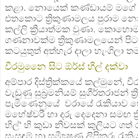
කළා. නොයෙක් කණ්ඩායම් මගේ ප
එතකොට ත්‍රිකුණාමලය පුරාම නො
කල්ලි ක්‍රියාත්මක වුණා. කොහො
ගණනාවක්ම ත්‍රිකුණාමලයෙන් පිටව
කටයුතුත් අත්හැර දාලා හැංගිලා තම
වීරමුනෛ සිට ඕර්ස් හිල් දක්වා
අම්පාර දිස්ත්‍රික්කයේ කල්මුනේ, ව
වැඩුණු සුබ්‍රමනියම් සුගීර්තරාජන් 
පැමිණෙනුයේ වරායේ රැකියාව හේත
මහේෂ්වරී හා දරු දෙදෙනා සමඟ ත්‍
හිල්‘ හි කුඩා නිවසක් කුලියට ගත්
සැසඳුම් හා සමීක්‍ෂණ ලිපිකරු රැ