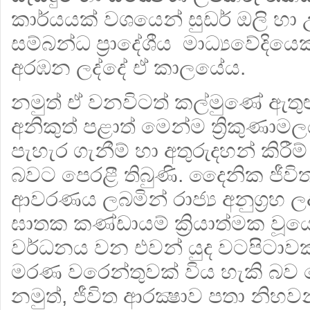
කාර්යයක් වශයෙන් සුඩර් ඔලි හා 
සම්බන්ධ ප්‍රාදේශීය මාධ්‍යවේදියෙකු
අරඹන ලද්දේ ඒ කාලයේය.
නමුත් ඒ වනවිටත් කල්මුණේ ඇතු
අනිකුත් පළාත් මෙන්ම ත්‍රිකුණාමල
පැහැර ගැනීම් හා අතුරුදහන් කිරීම්
බවට පෙරළී තිබුණි. දෛනික ජීව
ආවරණය ලබමින් රාජ්‍ය අනුග්‍රහ 
ඝාතක කණ්ඩායම් ක්‍රියාත්මක වූ
වර්ධනය වන එවන් යුද වටපිටාවක ස
මරණ වරෙන්තුවක් විය හැකි බව හ
නමුත්, ජීවිත ආරක්‍ෂාව පතා නිහ