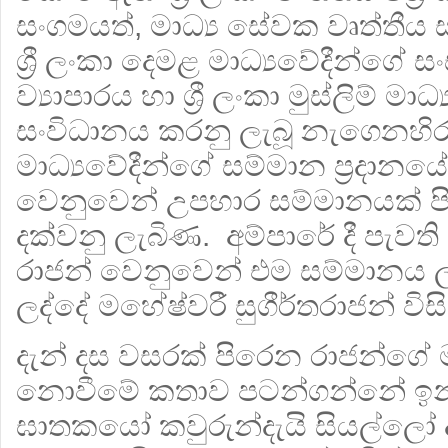
සංගමයත්, මාධ්‍ය සේවක වෘත්තීය
ශ්‍රී ලංකා දෙමළ මාධ්‍යවේදීන්ගේ සං
ව්‍යාපාරය හා ශ්‍රී ලංකා මුස්ලිම් මා
සංවිධානය කරනු ලැබූ නැගෙනහිර
මාධ්‍යවේදීන්ගේ සම්මාන ප්‍රදානයේද
වෙනුවෙන් උපහාර සම්මානයක් ප
දක්වනු ලැබිණ. අම්පාරේ දී පැවත
රාජන් වෙනුවෙන් එම සම්මානය 
ලද්දේ මහේෂ්වරී සුගීර්තරාජන් විසි
දැන් දස වසරක් පිරෙන රාජන්ගේ 
නොවීමේ කතාව පටන්ගන්නේ ඉන්
ඝාතකයෝ කවුරුන්දැයි සියල්ලෝ ද