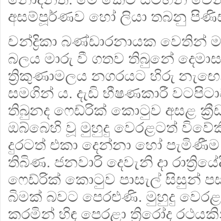
අසම්පූර්ණව හෝ ලියා තබනු පිණි
චන්ද්‍රිකා බණ්ඩාරනායක වෙතින් 
බලය මාරු වී ගතව තිබුනේ දෙමා
ත්‍රිකුණාමලය නගරයට හිරු නැඟ
සමගින් ය. දැඩි භීෂණකාරී වටපිට
තිබුනද ෆෙඩ්රික් කොටුව අසළ ක්‍රීඩ
ඔබ්බෙහි වූ මුහුදු වෙරළටත් විවේ
දුරටත් එකා දෙන්නා හෝ පැමිණීම
තිබිණ. ජනවාරි දෙවැනි දා රාත්‍රියේද
ෆෙඩ්රික් කොටුව පාසැල් සිසුන්
බිමක් බවට පෙරළුණි. මුහුදු වෙ
කරමින් හිඳ පෙරළා ත්‍රිරෝද රථයක