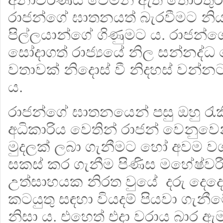
රාජන්ගේ ඝාතනයත් බැරවීමට නි
පිල්ලයාන්ගේ ගිණුමට ය. රාජන්ග
සෝදාගත් රාජ්‍යයේ නිල සන්නද්ධ
වතාවක් නිදොස් වී නිදහස් වන්
ය.
රාජන්ගේ ඝාතනයෙන් පසු ඔහු රැ
අධිකාරිය වෙතින් රාජන් වෙනුවෙන්
මුදලක් ලබා ගැනීමට හෝ අවම ව
සකස් කර ගැනීම පිණිස මහේෂ්වරී ස
උත්සාහයක නිරත වුයේ දරු දෙදෙ
කටයුතු සඳහා වියදම් පියවා ගැන
නිසා ය. එහෙත් එදා වරාය බාර ඇම