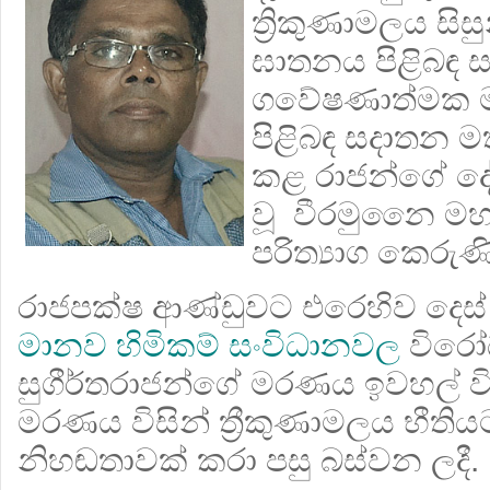
ත්‍රිකුණාමලය සි
ඝාතනය පිළිබඳ ස
ගවේෂණාත්මක මා
පිළිබඳ ස
දාතන ම
කළ රාජන්ගේ දේ
වූ වීරමුනෛ 
පරිත්‍යාග කෙරුණි
රාජපක්ෂ ආණ්ඩුවට එරෙහිව දෙස් 
මානව හිමිකම් සංවිධානවල
විරෝ
සුගීර්තරාජන්ගේ මරණය ඉවහල් වි
මරණය විසින් ත්‍රීකුණාමලය භීත
නිහඬතාවක් කරා පසු බස්වන ලදී.