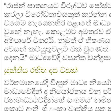
“රාජන් ඝාතනයට විරුද්ධව පෝස්ට
කරලා විරෝධතාවයකුත් කරන්න අම්ප
වගේම නැගෙනහිර පළාතේ මාධ්‍යවේ
වුනේ නැහැ. කොළඹට අමතරව ඒ ද
අම්පාරේ විතරයි. නමුත් ඒ භීෂණය
අවසන් කටයුතුවලට එක් වුණෙත් ම
දෙනයි” මාධ්‍යවේදී වසන්ත චන්ද්‍රප
යුක්තිය රහිත දස වසක්
වර්තමානයේදී විද්‍යුත් මාධ්‍ය 
මාධ්‍යවේදීන් ද නියෝජනය වන පරිදි 
ජනමාධ්‍යවේදීන්ගේ සංගමය‘ නමින් ප
කොට ඇති ශ්‍රී ලංකා වෘත්තීය පත්‍