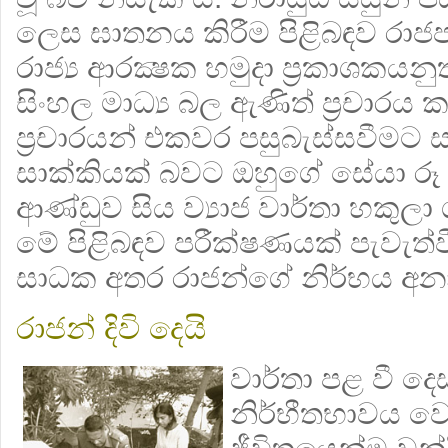
ලෙස ඝාතනය කිරීම පිළිබඳව රාජ
රාජ්‍ය ආරක්‍ෂක හමුදා ප්‍රකාශකයන
සිංහල මාධ්‍ය බල ඇණිත් ප්‍ර‍චාරය
ප්‍ර‍චාරයන් එකවර පසුබැස්සවීමට 
සාක්කියක් බවට ඔහුගේ සේයා රූ 
ආණ්ඩුව සිය ව්‍යාජ වාර්තා හකුල
මේ පිළිබඳව පරීක්ෂණයක් පැවැ
සාධක අතර රාජන්ගේ නිර්භය අන
රාජන් දිවි දෙයි
වාර්තා පළ වී ද
නිර්භීතභාවය ව