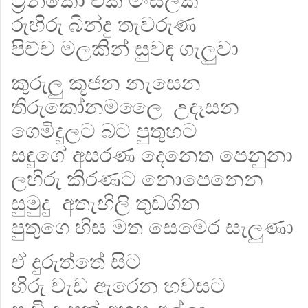
ට්‍රින්කෝ එක් මංසලක
රුහිරු බින්දු තැවරුණ
පිච්ච මලකින් සුවඳ ගැලුවා
කුරුලු කූජන නැසෙන
තිරුකෝනමලෛ උදෑසන
ගෙමිදුලට බට පුතුහට
සඳුගේ අසරණ දෙනෙත පෙනුනා
ලහිරු කිරණට නොපෙනෙන
සුමුදු අතැඟිලි තුඩගින
පුතුගෙ හිස මත සෙමෙර සැලුණා
ඒ දුරුත්තේ සිට
හිරු වැඩ ඇරෙන හවසට