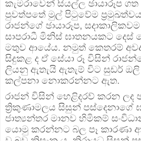
කැමරාවෙන් සියල්ල ඡායාරූප ගත 
පුවත්පතේ මුල් පිටුවේම ප්‍රමුඛත්
රාජන්ගේ ඡායාරූප, සදාකාලිකවම 
සාපරාධී මිනිස් ඝාතනයකට දෙස් දෙන 
මතුව ආයේය. නමුත් කෙතරම් අ
සිදුකළ ද ඒ සේයා රූ විසින් රා
ලියනු ඇතැයි ඇතැම් විට සුඩර් ඔ
කල්පනා නොකරන්නට ඇත.
රාජන් විසින් හෙළිදරව් කරන ලද ඡ
ත්‍රිකුණාමලය සිසුන් පස්දෙනාග
ජාත්‍යන්තර මානව හිමිකම් සංව
යොමු කරන්නට බල පෑ කාරණා අතර
වූ බව නිසැක ය. නිරායුධ සිසුන් 