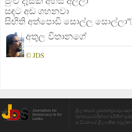
පුංචි දෑසක් අහස අල්ලා
සඳට අඩ ගහනවා
සිඟිති අත්පොඩි සොල්ල සොල්ලා
අතුල විතානගේ
© JDS
ශ්‍රී ලංකාවේ ප්‍රජාතන්ත්‍රවාදය 
Journalists for
Democracy in Sri
ජනමාධ්‍යවේදීන්ගේ අයිතීන් සුර
Lanka
සංවිධානයේ ශ්‍රී ලාංකික හවුල්කා