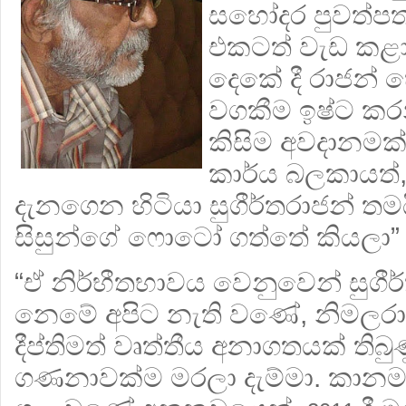
සහෝදර පුවත්පත
එකටත් වැඩ කළා.
දෙකේ දී රාජන්
වගකීම ඉෂ්ට ක
කිසිම අවදානමක
කාර්ය බලකායත්
දැනගෙන හිටියා සුගීර්තරාජන් තමය
සිසුන්ගේ ෆොටෝ ගත්තේ කියලා” 
“ඒ නිර්භීතභාවය වෙනුවෙන් සුගීර
නෙමේ අපිට නැති වණේ, නිමලරාජන
දීප්තිමත් වෘත්තීය අනාගතයක් තිබු
ගණනාවක්ම මරලා දැම්මා. කානමය