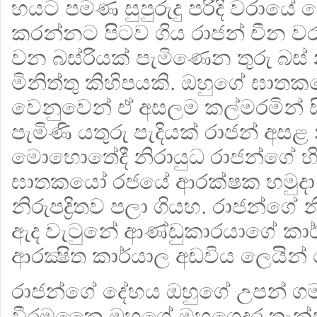
හයට පමණ සුපුරුදු පරිදි වරායේ 
කරන්නට පිටව ගිය රාජන් චීන ව
වන බස්රියක් පැමිණෙන තුරු බස් 
මිනිත්තු කිහිපයකි. ඔහුගේ ඝා
වෙනුවෙන් ඒ අසලම කල්මරමින් 
පැමිණි යතුරු පැදියක් රාජන් අ
මොහොතේදී නිරායුධ රාජන්ගේ හි
ඝාතකයෝ රජයේ ආරක්ෂක හමුදා ම
නිරුපද්‍රිතව පලා ගියහ. රාජන්
ඇද වැටුනේ ආණ්ඩුකාරයාගේ කාර්ය
ආරක්‍ෂිත කාර්යාල අඩවිය ලෙයින් 
රාජන්ගේ දේහය ඔහුගේ උපන් ග
වීරමුනෛ ඔහුගේ මහගෙදර තැන්පත