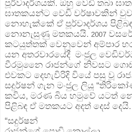
පූර්වාදර්ශයකි. ඔහු වෙඩි තබා ඝ
ඝාතකයන්ට වෙඩි වර්ෂාවකින් වු
නොහැක්කේ ඒ පූර්වාදර්ශය පිළිබඳ
නොනැසුණු මතකයයි.
වසරේ 
2007
කටයුත්තක් වෙනුවෙන් අම්පාර හර
යන අතරවාරයේදී මංජුල වෙඩිව
වීරමුනෛ රාජන්ගේ නිවසට ගො
එවකට දෙහැවිරිදි වියේ පසු වූ රාජ
සදුර්ෂන් ගැන මංජුල ලියූ “ති
කවිය, මරණ බිය හමුවේ යටත් නො
පිළිබඳ ඒ මතකයට අදත් දෙස් දෙයි.
“සදුර්ෂන්
රාජන්ගේ පොඩි කොල්ලා