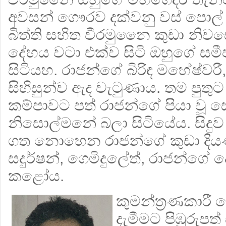
අවසන් ගෞරව දක්වනු වස් පොල් අ
බිත්ති සහිත වීරමුනෛ කුඩා නිව
දේහය වටා එක්ව සිටි ඔහුගේ සමී
සිටියහ. රාජන්ගේ බිරිඳ මහේෂ්වරී
සිහිසුන්ව ඇද වැටුණාය. තම පුතුට 
කම්පාවට පත් රාජන්ගේ පියා වූ
නිසොල්මනේ බලා සිටියේය. සිදුව
ගත නොහෙන රාජන්ගේ කුඩා දියණිය
සදුර්ෂ
න්, ගෙමිදුලේත්, රාජන්ගේ 
කළෝය.
කුමන්ත්‍ර‍ණකාර
දැමීමට පිඹුරුපත්