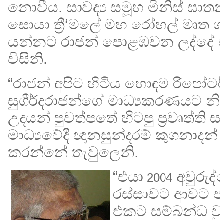
නොවීය. සාවද්‍ය සමූහ මිනිස් ඝාතනය
සොයා ත්‍රී‘මලේ මහ රෝහල් මෘත ශ
යන්නට රාජන් පොළඹවන ලද්දේ
විසිනි.
“රාජන් අපිට හිටිය හොඳම රිපෝට
සුගීර්දරාජන්ගේ මාධ්‍යකරණයට නි
උදයන් පුවත්පතේ හිටපු ප්‍රවෘත්ති 
මාධ්‍යවේදී ඥානසුන්දරම් කුගනාද
කරන්නේ තැවුලෙනි.
“එයා
අවුරුද
2004
රස්සාවට ආවට ප
එකට සම්බන්ධ ව