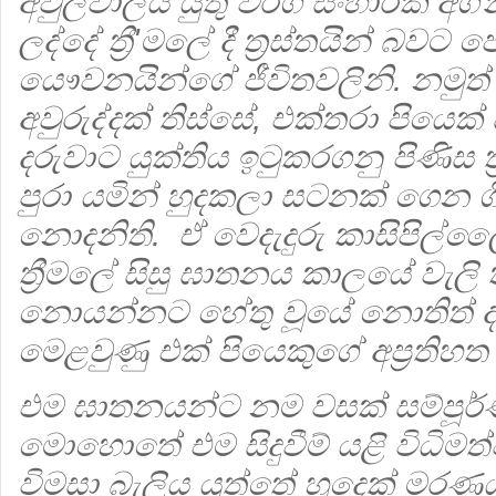
අවුලවාලිය යුතු වර්ග සංහාරක අ
ලද්දේ ත්‍රී'මලේ දී ත්‍රස්තයින් බව
යෞවනයින්ගේ ජීවිතවලිනි. නමුත් 
අවුරුද්දක් තිස්සේ, එක්තරා පියෙක් 
දරුවාට යුක්තිය ඉටුකරගනු පිණිස 
පුරා යමින් හුදකලා සටනක් ගෙන 
නොදනිති. ඒ වෙදැදුරු කාසිපිල
ත්‍රීමලේ සිසු ඝාතනය කාලයේ වැලි
නොයන්නට හේතු වූයේ නොතිත් දා
මෙළවුණු එක් පියෙකුගේ අප්‍රති
එම ඝාතනයන්ට නම වසක් සම්පූර
මොහොතේ එම සිදුවීම් යළි විධ
විමසා බැලිය යුත්තේ හුදෙක් මරණ