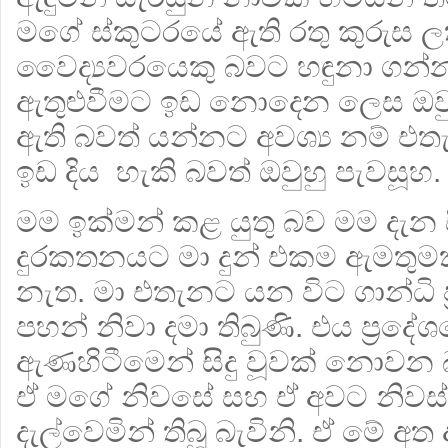
මගේ ස්කුටරයේ ඇති රතු කුරුස 
වෛද්‍යවරයෙකු බවට හඳුනා ගන්නා
ඇතුළුවීමට ඉඩ නොදෙන ලෙස ඔවු
ඇති බවත් යන්නට අවශ්‍ය නම් එත
ඉඩ දිය හැකි බවත් ඔවුහු පැවසූහ.
මම ඉක්මන් කළ යුතු බව මම දැන ස
දුරකතනයට මා දුන් එකම ඇමතුමක
නැත. මා එතැනට යන විට ගාන්ධි ප්‍
පහන් නිවා දමා තිබුණි. එය ප්‍රදේශ
ඇණහිටීමෙන් සිදු වූවක් නොවන බ
ඒ මගේ නිවසේ සහ ඒ අවට නිවස්ව
දැල්වෙමින් තිබූ බැවිනි. ඒ මේ අත