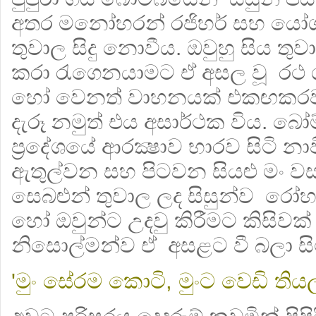
අතර මනෝහරන් රජිහර් සහ යෝගර
තුවාල සිදු නොවීය. ඔවුහු සිය 
කරා රැගෙනයාමට ඒ අසල වූ රථ ගාලේ
හෝ වෙනත් වාහනයක් එකඟකරවා
දැරූ නමුත් එය අසාර්ථක විය. බෝම
ප්‍රදේශයේ ආරක්‍ෂාව භාරව සිටි නා
ඇතුල්වන සහ පිටවන සියළු මං වස
සෙබළුන් තුවාල ලද සිසුන්ව රෝ
හෝ ඔවුන්ට උදවු කිරීමට කිසි
නිසොල්මන්ව ඒ අසළට වී බලා සි
'මුං සේරම කොටි, මුංට වෙඩි ති