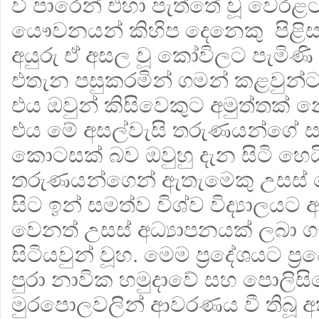
වී පාරෙන් එහා පැත්තේ වූ වෙරළ
යෞවනයන් කිහිප දෙනෙකු පිළිස
අයුරු ඒ අසල වූ කෝවිලට පැමිණි
එතැන පසුකරමින් ගමන් කළවුන්ට 
එය ඔවුන් කිසිවෙකුට අමුත්තක
එය මේ අසල්වැසි තරුණයන්ගේ සන්
කොටසක් බව ඔවුහු දැන සිටි හෙය
තරුණයන්ගෙන් ඇතැමෙකු උසස් 
සිට ඉන් සමත්ව විශ්ව විද්‍යාලය
වෙනත් උසස් අධ්‍යාපනයක් ලබා 
සිටියවුන් වූහ. මෙම ප්‍රදේශයට ප්
පුරා නාවික හමුදාවේ සහ පොලිස
මුරපොලවලින් ආවරණය වී තිබූ 