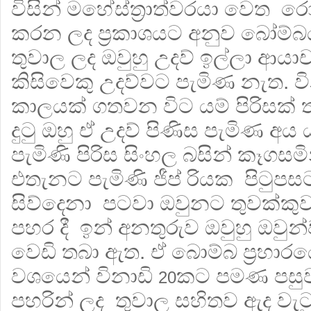
විසින් මහේස්ත්‍රාත්වරයා වෙත ර
කරන ලද ප්‍රකාශයට අනුව බෝම්බය
තුවාල ලද ඔවුහු උදව් ඉල්ලා ආය
කිසිවෙකු උදව්වට පැමිණ නැත. ව
කාලයක් ගතවන විට යම් පිරිසක්
දුටු ඔහු ඒ උදව් පිණිස පැමිණ අය ය
පැමිණි පිරිස සිංහල බසින් කෑ
එතැනට පැමිණි ජීප් රියක පිටුපස
සිව්දෙනා පටවා ඔවුනට තුවක්කුවල
පහර දී ඉන් අනතුරුව ඔවුහු ඔවුන
වෙඩි තබා ඇත. ඒ බොම්බ ප්‍රහා
වශයෙන් විනාඩි
කට පමණ පසුව 
20
පහරින් ලද තුවාල සහිතව ඇද වැට