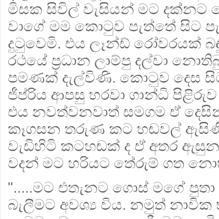
මිසක සිවිල් වැසියන් මට දක්නට
වාගේ මම කොටුව පැත්තේ සිට පැ
දුටුවෙමි. එය ලෑන්ඩ් රෝවරයක් බඳු
රථයේ ප්‍රධාන ලාම්පු දල්වා නොති
පමණක් දැල්විණි. කොටුව දෙස ස
ජීප්රිය ආපසු හරවා ගාන්ධි පිළිර
එය නවත්වනවාත් සමගම ඒ දෙසින්
කෑගසන තරුණ කට හඬවල් ඇසිණි
වැඩිහිටි කටහඬක් ද ඒ අතර ඇසුන 
වදන් මට හරියට තේරුම් ගත නොහ
".....මට එතැනට ගොස් මගේ පුතා 
බැලීමට අවශ්‍ය විය. නමුත් නාවික