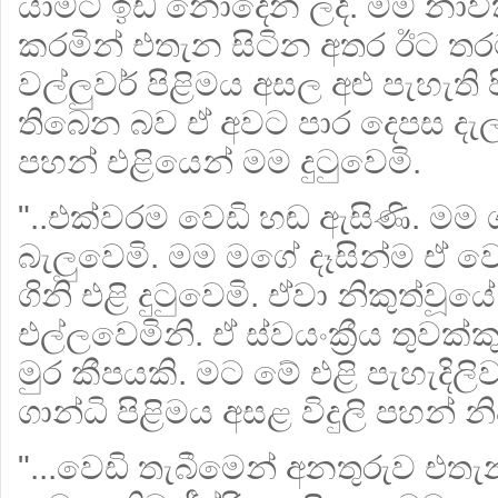
යාමට ඉඩ නොදෙන ලදී. මම නාව
කරමින් එතැන සිටින අතර ඊට තරමක්
වල්ලුවර් පිළිමය අසල අළු පැහැති
තිබෙන බව ඒ අවට පාර දෙපස දැල්වෙ
පහන් එළියෙන් මම දුටුවෙමි.
"..එක්වරම වෙඩි හඬ ඇසිණි. මම ගාන
බැලුවෙමි. මම මගේ දෑසින්ම ඒ වෙඩි
ගිනි එළි දුටුවෙමි. ඒවා නිකුත්
එල්ලවෙමිනි. ඒ ස්වයංක්‍රීය තුවක්ක
මුර කීපයකි. මට මේ එළි පැහැදිල
ගාන්ධි පිළිමය අසළ විදුලි පහන් නිව
"...වෙඩි තැබීමෙන් අනතුරුව එතැ