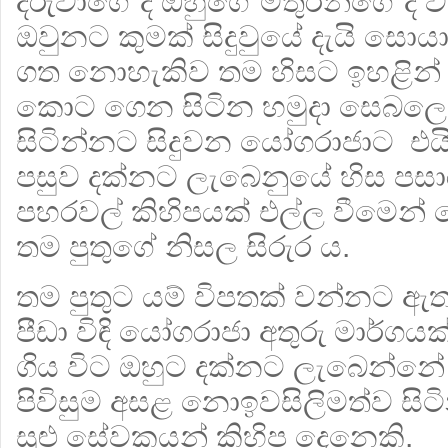
දරුවාගේ ද ඔහුගේ මිතුරන්ගේ ද ව
ඔවුනට කුමක් සිදුවුයේ දැයි සොය
ගත නොහැකිව තම හිසට ඉහළින් ග
කොට ගෙන සිටින හමුදා සෙබලෙකු
සිටින්නට සිදුවන යෝගරාජාට එය
පසුව දක්නට ලැබෙනුයේ හිස පසා
පහරවල් කිහිපයක් එල්ල වීමෙන් ල
තම පුතුගේ නිසල සිරුර ය.
තම පුතුට යම් විපතක් වන්නට ඇතැ
පීඩා විඳි යෝගරාජා අතුරු මාර්ග
ගිය විට ඔහුට දක්නට ලැබෙන්නේ
පිවිසුම අසළ නොඉවසිලිමත්ව සිට
සුළු සේවකයන් කිහිප දෙනෙකි.