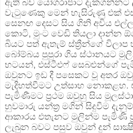
ඇති බව යෝගරාජාට දැකගන්නට ලැ
වැටුණෙකු මෙන් හැසිරුණු එක් එස
සෙනඟ දෙසට සිය ගිනි අවිය එල්
කොටි, මුංට වෙඩි තියලා දාන්න ඕ
බියට පත් ඇතැම් ස්ත්‍රීන්ගේ විලා
බෝම්බය පුපුරා ගිය ස්ථානයට මුල
භටයන්, එස්ටීඑෆ් සෙබළුන්ගේ පැ
ඔවුනට ඉඩ දී පසෙකට වූ අතර ඔවුන
මැදිහත්වීමට උත්සාහ නොකළහ. එ
පැමිණීමට ප්‍රථම ඔවුහු සිය මූලස
හුවමාරු යන්ත්‍ර මගින් සිදුවීම දැනු
ආකාරය එතැනට මුලින්ම පැමිණි ප්
ලැබුන බවට පසුව ඔවුන් දුන් සාක්