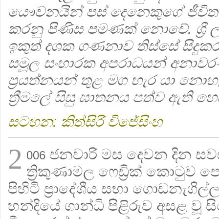
යෞවනයින් පස් දෙනෙකුගේ ජීවිතව
කරනු පිණිස පමණක් නොවේ. ශ්‍රී ලං
ඉකුත් දශක ගණනාව තිස්සේ සිදුක
සමූල සංහාරක අපරාධයන් අනාවර
ප්‍රයත්නයන් තුළ මග හැර යා නොහ
ත්‍රීමලේ සිසු ඝාතනය පත්ව ඇති හෙය
සටහන: කිත්සිරි විජේසිංහ
2
ජනවාරි මස දෙවන දින ස
006
ත්‍රිකුණාමල ෆෙඩ්‍රික් කොටු
පිහිටි ප්‍රාදේශීය සභා ගොඩනැගිල්ල ඉ
හන්දියේ ගාන්ධි පිළිරුව අසළ වූ ස