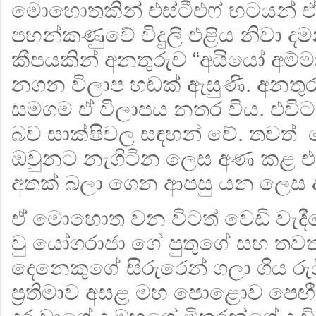
මොහොතකින් එස්ටීඑෆ් භටයන් ඒ
පහන්කණුවේ විදුලි එළිය නිවා දමන
කීපයකින් අනතුරුව “අයියෝ අම්මා
නගන විලාප හඬක් ඇසුණි. අනතු
සමගම ඒ විලාපය නතර විය. එවිට ව
බව සාක්ෂිවල සඳහන් වේ. තවත
ඔවුනට නැගිටින ලෙස අණ කළ එස
අතක් බලා ගෙන ආපසු යන ලෙස
ඒ මොහොත වන විටත් වෙඩි වැදීමෙන
වු යෝගරාජා ගේ පුතුගේ සහ තවත් 
දෙනෙකුගේ සිරුරෙන් ගලා ගිය රුධ
ප්‍රතිමාව අසළ මහ පොළොව පෙඟී