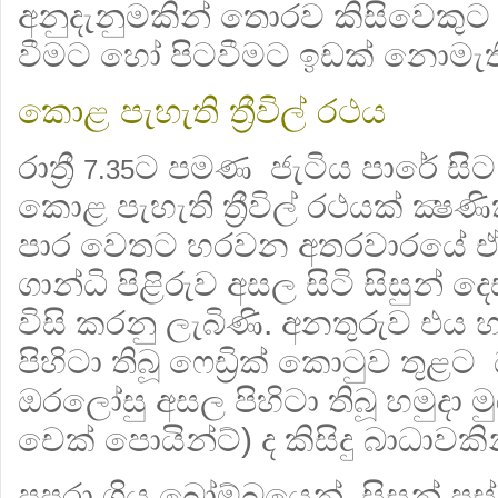
අනුදැනුමකින් තොරව කිසිවෙකුට 
වීමට හෝ පිටවීමට ඉඩක් නොමැති
කොළ පැහැති ත්‍රීවිල් රථය
රාත්‍රී
ට පමණ ජැටිය පාරේ සිට
7.35
කොළ පැහැති ත්‍රීවිල් රථයක් ක්‍ෂණ
පාර වෙතට හරවන අතරවාරයේ ඒ ත
ගාන්ධි පිළිරුව අසල සිටි සිසුන්
විසි කරනු ලැබිණි. අනතුරුව එය 
පිහිටා තිබූ ෆෙඩ්‍රික් කොටුව තු
ඔරලෝසු අසල පිහිටා තිබූ හමුදා
චෙක් පොයින්ට්) ද කිසිදු බාධාව
පුපුරා ගිය බෝම්බයෙන් සිසුන් පස