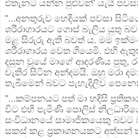
එතැනට යන්න පුළුවන්' යැයි පවස
"...අනතුරුව හෙදියක් පවසා සිටිය
ශරීරාගාරයට ගොස් බැලිය යුතු බව
මළ සිරුරු ඇති බවත් ය. මම ඉක්ම
ශරීරාගාරය වෙත ගියෙමි. එහි ඇතුළ
දසුන වූයේ මාගේ ආදරණීය පුතු, රජ
වැතිර සිටින අන්දමයි. ඔහු මරා ද
තැබීමෙන් බවට පැහැදිලිව පෙනෙන
"...කම්පනයට පත් මා හදිසි ප්‍රති
විට එහි පැමිණි පොලිස් නිලධාරි
සංවිධානයේ සාමාජිකයෙකු බවට ම
සකස් කළ ප්‍රකාශනයකට අත්සන