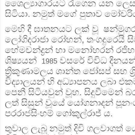
ශෛල්‍යාගාරයට රැගෙන යන ලෙස 
සිටියා. නමුත් මගේ පුතාව මෝචරිය
මෙහි දී ඝාතනයට ලක් වූ ෂන්මුගරාජ
ලෝගිදරාජා රෝහන්, තංගදුරෙයි ස
හේමචන්ද්‍රන් හා මනෝහරන් රජිහ
ශිෂ්‍යයන්
වසරේ විවිධ දිනයන්
1985
ත්‍රිකුණාමලය ශාන්ත ජෝසප් සහ ශ්‍
විද්‍යාලයන් හි අධ්‍යාපනය ලබා 
පෙනී සිටියවුන් වූහ. සිදුවීමෙන
ලත් සිසුන් වූයේ යෝගනාදන් පූන
පරරාජසිංහම් ගෝකුල්රාජ් ය.
තුවාල ලැබූ නමුත් දිවි ගලවාගත් 