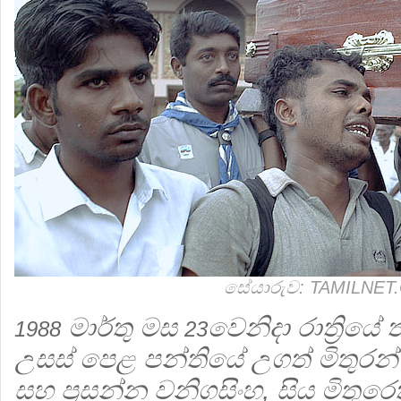
සේයාරුව: TAMILNET
මාර්තු මස
වෙනිදා රාත්‍රියේ 
1988
23
උසස් පෙළ පන්තියේ උගත් මිතුරන් 
සහ ප්‍රසන්න වනිගසිංහ, සිය මිතුර