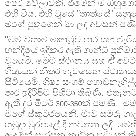
පෙර වේලාවකි. එමෙන් ම ඔහුගෙන
එහි විය. එහි වූයේ “තාත්තේ“ යන
මගේ පුතුගෙන් මා ලද අවසන් පණි
"මම වහාම කොටුව පාර සහ ජැටි
හන්දියේ ඉදිකර ඇති ගාන්ධි ප්‍රති
වූයෙමි. මෙම ස්ථානය සහ ඒ අව
ශිෂ්‍යයන් නිතර ගැවසෙන ස්ථානය
සිටියෙමි. ශිෂ්‍ය සංගම් ගොඩනැග
පාර ඉදිරිපිට පිහිටා තිබිණි. එත
ඇති දුර මීටර්
ක් පමණි. මම
300-350
මගේ ස්කූටරයෙනි. මාව සමරු ශ
හමුදා මුරපළේ දී නවතන ලදී. ම
ඇඳුමින් සැරසුන නාවික භටයන් ති