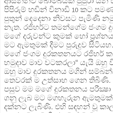
ආසන්නව බෝම්බයක් පුපුරා යන හ
පිපිරුම් හඬින් විනාඩි
කට පමණ 
10
පුතුන් දෙදෙනා නිවසට පැමිණි නම
නැත. රජිහර්ට තමන්ගේම ජංගම ද
මගේ දරුවන්ට කුමක් හෝ ප්‍රශ්නයන
මට ඇමතුමක් දීමට පුරුදුව සිටියහ
මගේ ජංගම දුරකතනයට රජිහර් ක
හමුදාව මාව වටකරලා“ යැයි ඔහු වි
ඔහු මාව දුරකතනය මගින් සම්බන
තෙවරක් ම උත්සාහ ගෙන තිබිණි. 
පසුව මම මගේ දුරකතනය පරීක්‍ෂා ක
ගනු ලැබ මට මගහැරුන ඇමතුමක් 
දක්නට ලැබිණි. එහි සඳහන් වූ කා