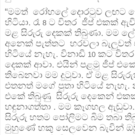
“මමත් රෝහලේ දොරටුව ලඟට 
හිටියා. රෑ
ට විතර ජීප් එකක් ඇ
8
මළ සිරුරු දෙකක් තිබුණා. මම ල
අනෙක් පැත්තට හරවලා බැලුවත්
හිටියේ නැහැ. විනාඩි
කට විතර 
10
දෙකක් ආවා. එයින් පළමු ජීප් එකේ
තිබෙනවා මම දුටුවා. ඒ මළ සිරුර
එතනත් මගේ පුතා හිටියේ නැහැ. න
එකේ තිබුණු සිරුරු දෙකෙන් එ
හඳුනාගත්තා . මම කෑගහල ඇඬුවා. 
සිරුරු හතම පෝලිමට බිම තබා ති
මුහුණේ හකු සෙලවෙන බැවින් ඔ