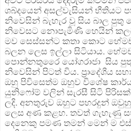
අවට පරිසරය දෙදරුම් කවමින් පිපි
ශබ්දයෙන් අසල්වැසියන් භීතියට ප
නිවෙසින් බැහැර වූ සිය බාල පුතු 
නිවෙසට නොපැමිණි හෙයින් කල
මව සෙස්සන්ට කතා කොට හේමචන්
බලන ලෙස ඉල්ලා සිටියාය. හේමචන්ද
පොන්නතුරෛ යෝගරාජා සිය පුතු
නිවෙසින් පිටත් විය. ප්‍රාදේශීය 
ඔහු පිවිසෙත්ම ඔහුව විශේෂ කාර්
යුනිෆෝම් වලින් සැරසී සිටි පිරි
ලදි. අනතුරුව ඔහුට පහරදුන් ඔවුහ
ලෙස අණ කළහ. තවත් ගැහැණු සහ ම
දෙනෙකු පමණ තමන් මෙන් ම එස්ට