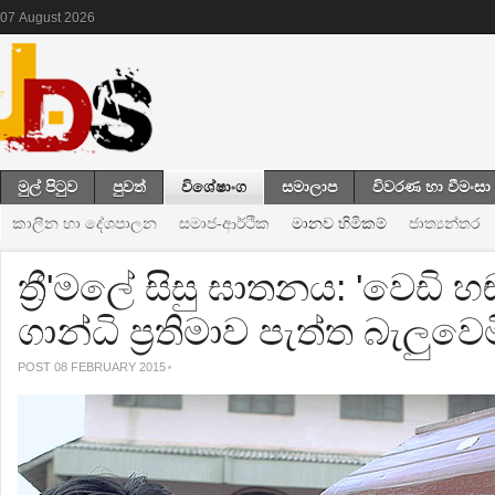
07
August
2026
මුල් පිටුව
පුවත්
විශේෂාංග
සමාලාප
විවරණ හා වීමංසා
කාලීන හා දේශපාලන
සමාජ-ආර්ථික
මානව හිමිකම්
ජාත්‍යන්තර
ත්‍රී'මලේ සිසු ඝාතනය: 'වෙඩි 
ගාන්ධි ප්‍රතිමාව පැත්ත බැලුවෙම
POST 08 FEBRUARY 2015