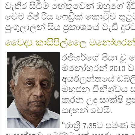
වැතිර සිටීම හේතුවෙන් ඔහුගේ දි
මෙම ජීප් රිය ෆෙඩ්‍රික් කොටුව තු
පුංගුලාලන් සිය ප්‍රකාශයේ වැඩි ද
වෛද්‍ය කාසිපිල්ලෛ මනෝහරන
රජිහර්ගේ පියා වූ 
මනෝහරන්
ව
2010
අයර්ලන්තයේ ඩබ්ල
මහජන විනිශ්චය ස
කරන ලද සාක්ෂි ප
සඳහන් වෙයි.
“රාත්‍රි
ට පමණ 
7.35