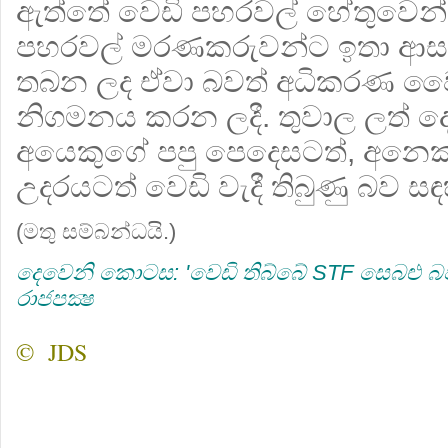
ඇත්තේ වෙඩි පහරවල් හේතුවෙන් 
පහරවල් මරණකරුවන්ට ඉතා ආසන
තබන ලද ඒවා බවත් අධිකරණ වෛද්
නිගමනය කරන ලදී. තුවාල ලත් ද
අයෙකුගේ පපු පෙදෙසටත්, අනෙක
උදරයටත් වෙඩි වැදී තිබුණු බව ස
(මතු සම්බන්ධයි.)
දෙවෙනි කොටස: 'වෙඩි තිබ්බේ STF සෙබළු බව අ
රාජපක්‍ෂ
© JDS