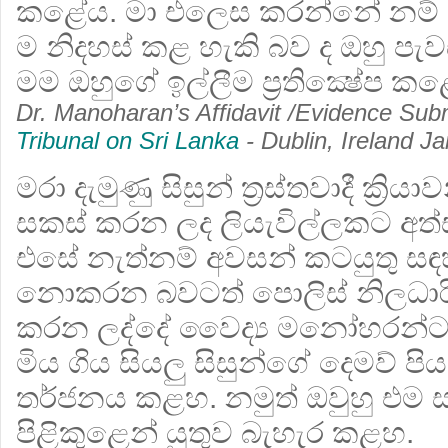
කළේය. මා එලෙස කරන්නේ නම් ම
ම නිදහස් කළ හැකි බව ද ඔහු පැ
මම ඔහුගේ ඉල්ලීම ප්‍රතික්‍ෂේප කළ
Dr. Manoharan’s Affidavit /Evidence Sub
Tribunal on Sri Lanka
- Dublin, Ireland J
මරා දැමුණු සිසුන් ත්‍රස්තවාදී ක්‍ර
සකස් කරන ලද ලියැවිල්ලකට අත
එසේ නැත්නම් අවසන් කටයුතු සඳහ
නොකරන බවටත් පොලිස් නිලධාරීන
කරන ලද්දේ වෛද්‍ය මනෝහරන්
මිය ගිය සියලු සිසුන්ගේ දෙමව් ප
තර්ජනය කළහ. නමුත් ඔවුහු එම සා
පිළිකුළෙන් යුතුව බැහැර කළහ.