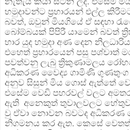
නැතැයි කියා සිටින ලදී. එසේම ම
හමුදාවන්ට ප්‍රහාරයන් එල්ල කිරීමට
බවත්, ඔවුන් මියගියේ ඒ සඳහා රැගෙ
බෝම්බයක් පිපිරී යාමෙන් බවත් ත්‍
භාර යුද හමුදා අණ දෙන නිලධාරිය
එහෙත් ප්‍රහාරයෙන් පසු පශ්චාත
පවත්වනු ලැබු ත්‍රිකුණාමලය ර
අධිකරණ වෛද්‍ය ගාමිණි ගුණතු
අනුව සිසුන් මිය ගොස් ඇත්තේ වෙ
එසේම වෙඩි පහරවල් වලට අමතර
ඇති අනෙකුත් තුවාලවලට හේතුව වෙ
වු ඒවා නොවන බවටද අධිකරණ වෛ
නිගමනය කර ඇත. කෙසේ වෙතත් ස