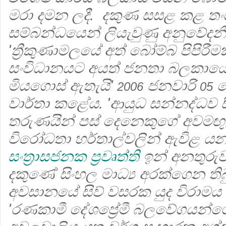
මරා දමන ලදී. දකුණ සසළ කළ තං
සම්බන්ධයෙන් ලියැවුණු අනුවේදන
'ත්‍රීකුණාමලයේ අත් බෝම්බ පිපිරී
සංවිධානයට අයත් ජනතා බලකා‍යේ
මියගොස් ඇතැයි'
ජනවාරි
ව
2006
05
වාර්තා කළේය. 'ආයුධ සන්නද්ධව සිට
තරුණයින් පස් දෙනෙකුගේ අවමඟුල් ද
විරෝධතා හර්තාල්වලින් ඇවිළ 
සංත්‍රාසජනක ප්‍රවෘත්ති
ඉන් අනතුරුව
දකුණේ සිංහල මාධ්‍ය අරක්ගෙන තිබ
අවසානයේ සිව් වසරක යුද විරාම
'රණකාමී දේශප්‍රේමී බලවේගයන්ගේ