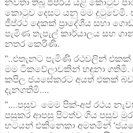
නවතා තිබූ ජීප්රිය යළි කොටුව පාර 
කොටුව දෙසට යනු මම දුටුවෙමි.
ජීප්රථ දෙකක් ප්‍රාදේශීය සභා ගො
පැමිණ තැපැල් කාර්යාලය සහ ගාන්ධ
නතර කෙරිණි.
"..එතැනට පැමිණි රථවලින් එකක් 
මම ටිකවේලාවකින් හඳුනා ගතිමි. 
කපිල ජයසේකරට අයත් එකක් බව
දැනගතිමි....
"....පසුව මෙම පික්-අප් රථය නැව
පසුකර ආපසු පිටත්ව ගිය පසුව ම
භටයන් එකිනෙකා අමතමින් 'ජයසේ