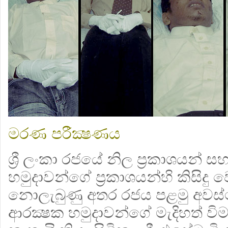
මරණ පරීක්‍ෂණය
ශ්‍රී ලංකා රජයේ නිල ප්‍රකාශයන් ස
හමුදාවන්ගේ ප්‍රකාශයන්හි කිසිද
නොලැබුණු අතර රජය පළමු අවස්ථා
ආරක්‍ෂක හමුදාවන්ගේ මැදිහත් ව