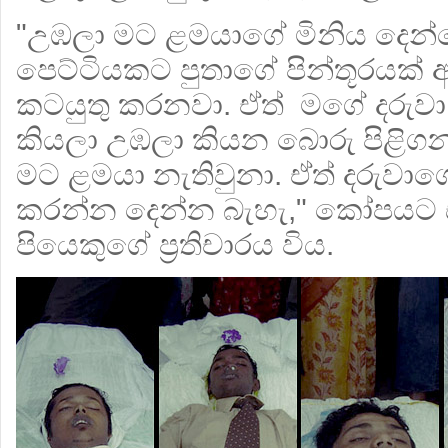
"උඹලා මට ළමයාගේ මිනිය දෙන්න
පෙට්ටියකට පුතාගේ පින්තූරයක්
කටයුතු කරනවා. ඒත් මගේ දරුවා ත
කියලා උඹලා කියන බොරු පිළිගන්
මට ළමයා නැතිවුනා. ඒත් දරුවා
කරන්න දෙන්න බැහැ," කෝපයට ස
පියෙකුගේ ප්‍රතිචාරය විය.