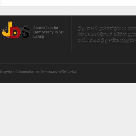
ශ්‍රී ලංකාවේ ප්‍රජාතන්ත්‍රවාදය 
Journalists for
Democracy in Sri
ජනමාධ්‍යවේදීන්ගේ අයිතීන් සුර
Lanka
සංවිධානයේ ශ්‍රී ලාංකික හවුල්කා
Copyright © Journalists for Democracy in Sri Lanka