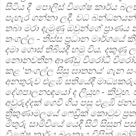
සිටිය දී පොලිස් විශේෂ කාර්ය බලක
පැහැර ගන්නා ලදී. වධ බන්ධනය
තබා මරා දැමුණු ඔවුන්ගේ ප්‍රාණය නි
තංගල්ල - තිස්ස ප්‍රධාන මාර්ගයේ කි
දමා ගොස් තිබියදී හමු විය. දකුණු 
නොනවතින ආණ්ඩු විරෝධී විරෝ
කළ 'තංගල්ල සිසු ඝාතනය' ගැන ස
අනතුරුව එළඹි සතියේදී මාධ්‍යකර
දේශපාලනඥයෝ ද ලියූහ - කිවූහ. 
අවුරුද්දක් ගෙවී ගිය පසු එළඹි ජනව
ත්‍රීකුණාමලයේ ෆෙඩ්‍රික් කොටුව ප්‍ර
මිතුරු සාමිචියේ යෙදී සිටි සිසුන් 
විශේෂ කාර්ය බලකාය විසින් බෝම්