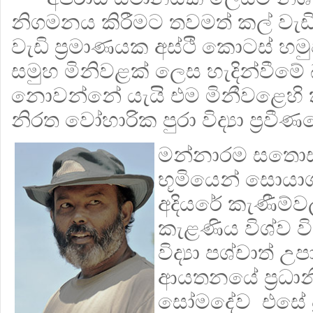
නිගමනය කිරීමට තවමත් කල් වැඩි 
වැඩි ප්‍රමාණයක අස්ථි කොටස් හම
සමුහ මිනිවළක් ලෙස හැදින්වීමේ 
නොවන්නේ යැයි එම මිනීවළෙහි 
නිරත වෝහාරික පුරා විද්‍යා ප්‍රවීණ
මන්නාරම සතොස
භූමියෙන් සොයාග
අදියරේ කැණීම්ව
කැළණිය විශ්ව විද
විද්‍යා පශ්චාත් උ
ආයතනයේ ප්‍රධානි
සෝමදේව එසේ ප්