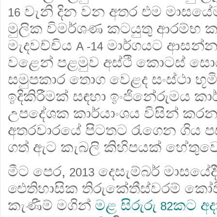
වැනි දින වන අතර එම මාසය
16
මුලික විමර්ශණ කටයුතු ආරම්භ ක
මැදවච්චිය
මාර්ගයට ආසන්නය
A -14
වළෙන් පළමුව අස්ථි කොටස් සොය
සමුපකාර තොග වෙළද සංස්ථා භූ
ඉදිකිරීමක් සඳහා ඉංජිනේරුමය කාර
උපදේශක කාර්යාංශය විසින් කරන
අතරවාරයේ පිටතට රැගෙන ගිය ප
ගත් ඇට කැබලි කිහිපයක් හේතුවෙ
මීට පෙර,
දෙසැම්බර් මාසයේද
2013
ඓතිහාසික තිරුකේතීස්වරම් කෝ
කැණීම් මගින්
මළ සිරුරු
කට අද
82