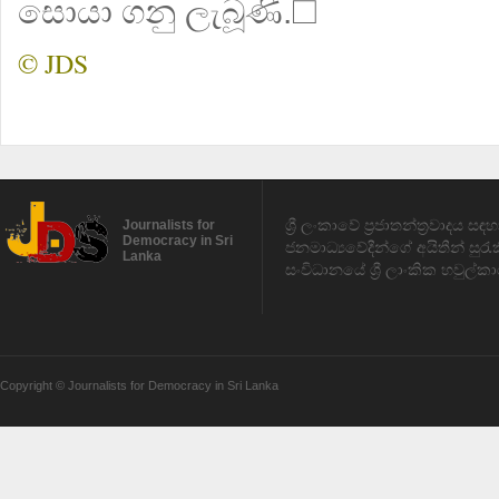
සොයා ගනු ලැබූණි.☐
© JDS
ශ්‍රී ලංකාවේ ප්‍රජාතන්ත්‍රවාදය 
Journalists for
Democracy in Sri
ජනමාධ්‍යවේදීන්ගේ අයිතීන් සුර
Lanka
සංවිධානයේ ශ්‍රී ලාංකික හවුල්කා
Copyright © Journalists for Democracy in Sri Lanka