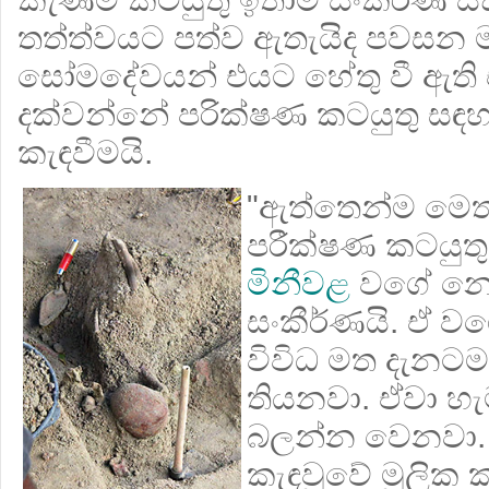
තත්ත්වයට පත්ව ඇතැයිද පවසන 
සෝමදේවයන් එයට හේතු වී ඇති
දක්වන්නේ පරික්ෂණ කටයුතු සඳහා ඔ
කැඳවීමයි.
"ඇත්තෙන්ම මෙත
පරීක්ෂණ කටයුත
මිනීවළ
වගේ නෙම
සංකීර්ණයි. ඒ වග
විවිධ මත දැනටමත
තියනවා. ඒවා හ
බලන්න වෙනවා.
කැඳවුවේ මුලික 