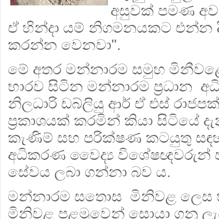
අසුවක් පමණ අවස
ඒ හින්දා යම් නිගමනයකට එන්න ද
කරන්න වෙනවා".
මේ අතර මන්නාරම සමුහ මිනීවළ
භාරව සිටින මන්නාරම ප්‍රධාන අ
නිලධාරි ඩබ්ලියු ආර් ඒ එස් රාජප
ප්‍රකාශයක් කරමින් කියා සිටියේ 
කැණිම් සහ පරික්ෂණ කටයුතු සඳ
අධිකරණ වෛද්‍ය විශේෂඥවරුන් 
සේවය ලබා ගන්නා බව ය.
මන්නාරම සතොස මිනිවළ ලෙස 
මිනිවළ පළමුවෙන් සොයා ගනු ලැබ