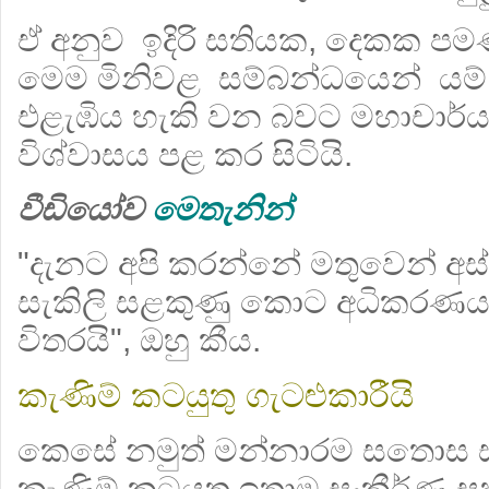
ඒ අනුව ඉදිරි සතියක, දෙකක පමණ
මෙම මිනිවළ සම්බන්ධයෙන් ය
එළැඹිය හැකි වන බවට මහාචාර්
විශ්වාසය පළ කර සිටියි.
වීඩියෝව
මෙතැනින්
"දැනට අපි කරන්නේ මතුවෙන් අස
සැකිලි සළකුණු කොට අධිකරණය 
විතරයි", ඔහු කීය.
කැණිම් කටයුතු ගැටළුකාරීයි
කෙසේ නමුත් මන්නාරම සතොස සමු
කැණිම් කටයුතු ඉතාම සංකීර්ණ ස