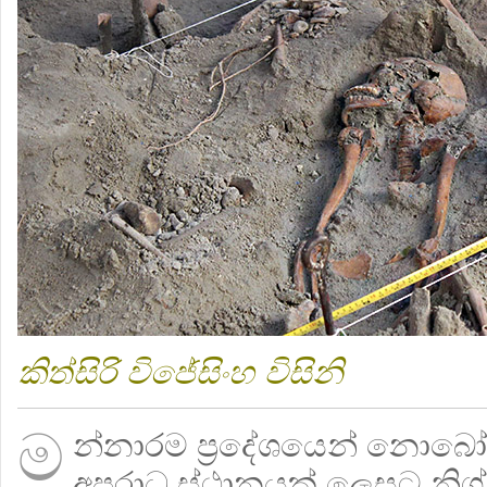
කිත්සිරි විජේසිංහ විසිනි
ම
න්නාරම ප්‍රදේශයෙන් නොබෝදා
අපරාධ ස්ථානයක් ලෙසට නිශ