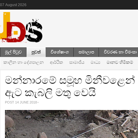
07
August
2026
මුල් පිටුව
පුවත්
විශේෂාංග
සමාලාප
විවරණ හා වීමංසා
කාලීන හා දේශපාලන
ආර්ථික
සාමාජීය
මාධ්‍ය
මානව හිමිකම්
මන්නාරමේ සමූහ මිනීවළෙන් 
ඇට කැබලි මතු වෙයි
POST 14 JUNE 2018