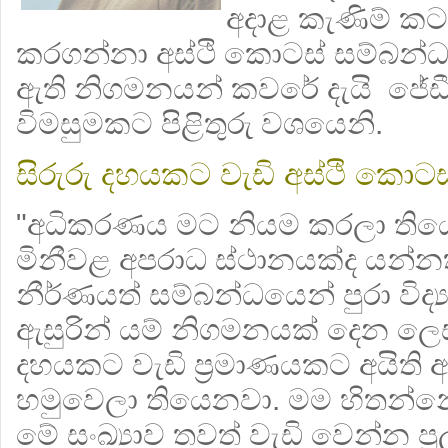
අදාළ කැණිම් කටය
කරගන්නා අස්ථි කොටස් සම්බන්
ඇති නිගමනයන් කවරේ දැයි ජේඩී
විමසුමකට පිළිතුරු වශයෙනි.
සිරුරු දහයකට වැඩි අස්ථි කොටස
"අධිකරණය මට නියම කරලා තිය
මිනීවළ අපරාධ ස්ථානයක්ද යන්න
නීර්ණයත් සම්බන්ධයෙන් පුරා විද්
ඇසුරින් යම් නිගමනයක් දෙන ලෙස
දහයකට වැඩි ප්‍රමාණයකට අයිති 
හමුවෙලා තියෙනවා. මම හිතන්නේ ඉද
මේ සංඛ්‍යාව තවත් වැඩි වෙන්න පුල