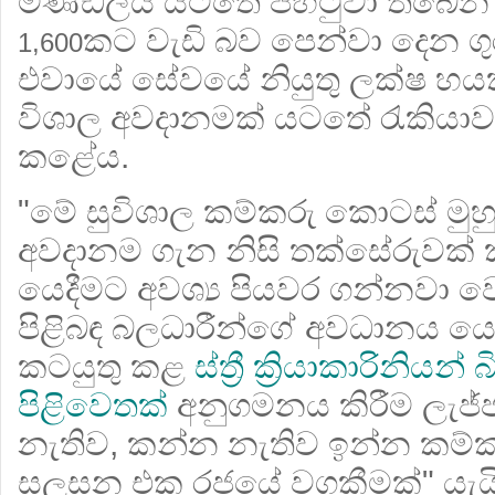
මණ්ඩලය යටතේ පිහිටුවා තිබෙන 
කට වැඩි බව පෙන්වා දෙන ගු
1,600
එවායේ සේවයේ නියුතු ලක්ෂ හය
විශාල අවදානමක් යටතේ රැකියාවන
කළේය.
"මේ සුවිශාල කම්කරු කොටස් මුහ
අවදානම ගැන නිසි තක්සේරුවක් 
යෙදීමට අවශ්‍ය පියවර ගන්නවා වෙ
පිළිබඳ බලධාරීන්ගේ අවධානය 
කටයුතු කළ
ස්ත්‍රී ක්‍රියාකාරිනියන
පිළිවෙතක්
අනුගමනය කිරීම ලැජ්ජ
නැතිව, කන්න නැතිව ඉන්න කම
සලසන එක රජයේ වගකීමක්" යැය