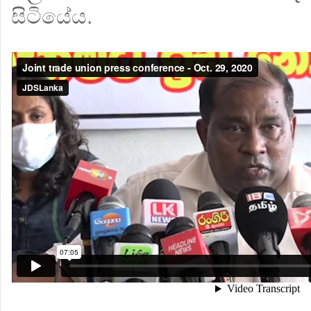
සිටියේය.