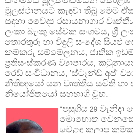
සංගමයේ මූලිකත්වයෙන්
කොළඹ ස
මූලස්ථානයට
කැඳවා තිබූ මෙම ඒ
සඳහා වෛද්‍ය රසායනාගාර වෘත්ත
ලංකා බැංකු සේවක සංගමය, ශ්‍රී 
තොරතුරු හා විදුලි සංදේශ සියළු
කම්කරු සම්මේලනය, ජාතික ඉඩම්
ප්‍රතිසංස්කරණ ව්‍යාපාරය, කටුනාය
රෙඩ් සංවිධානය, 'ස්ටෑන්ඩ් අප්' ව
නීතිඥයෝ යන වෘත්තීය සමිති හා
නියෝජිතයෝ සහභාගී වූහ.
පසුගිය
වැනිදා 
"
29
මොහොත වෙන
වෙළඳ කලාප කම්කර