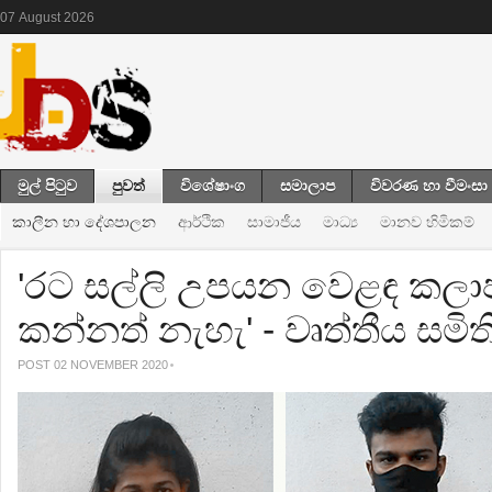
07
August
2026
මුල් පිටුව
පුවත්
විශේෂාංග
සමාලාප
විවරණ හා වීමංසා
කාලීන හා දේශපාලන
ආර්ථික
සාමාජීය
මාධ්‍ය
මානව හිමිකම්
'රට සල්ලි උපයන වෙළඳ කලාප 
කන්නත් නැහැ' - වෘත්තීය සමිත
POST 02 NOVEMBER 2020