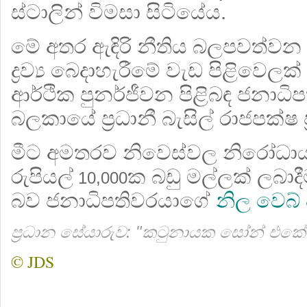
ස්ටාලින් විමසා සිටියේය.
මේ අතර ඇඳිරි නීතිය බලපවත්වන ක
ද්‍රව්‍ය බෙදාහැරීමේ වැඩ පිළිවෙලක
ආර්ථික පුනර්ජීවන පිළිබඳ ජනාධි
බලකායේ ප්‍රධානී බැසිල් රාජපක්ෂ 
මීට අමතරව නිවෙස්වල නිරෝධ
රුපියල්
ක බඩු මල්ලක් ලබාද
10,000
බව ජනාධිපතිවරයාගේ
නිල වෙබ්
ප්‍රධාන සේයාරුව: "කටුනායක සෝන් එකේ අප
© JDS