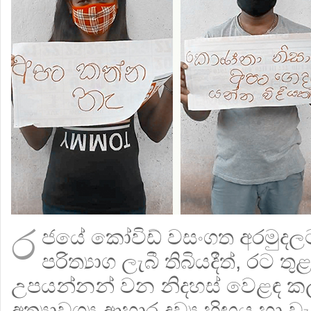
ර
ජයේ කෝවිඩ් වසංගත අරමුදල
පරිත්‍යාග ලැබී තිබියදීත්, රට 
උපයන්නන් වන නිදහස් වෙළඳ ක
අත්‍යාවශ්‍ය ආහාර ද්‍රව්‍ය හිඟය හා