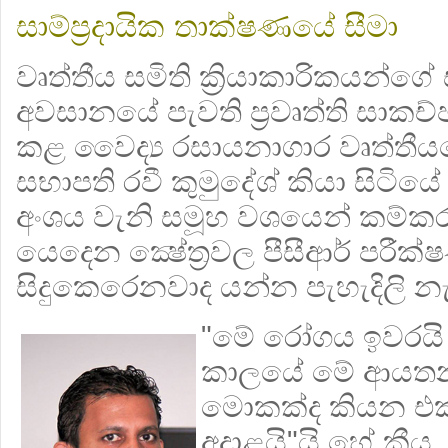
සාම්ප්‍රදායික තාක්ෂණයේ සීමා
වෘත්තීය සමිති ක්‍රියාකාරිකයන්ග
අවසානයේ පැවති ප්‍රවෘත්ති සාකච
කළ වෛද්‍ය රසායනාගාර වෘත්තී
සභාපති රවී කුමුදේශ් කියා සිටිය
අංශය වැනි සමූහ වශයෙන් කම්ක
යෙදෙන ක්‍ෂේත්‍රවල පීසීආර් පරීක්
සිදුකෙරෙනවාද යන්න පැහැදිලි නැ
"මේ රෝගය ඉවරයි 
කාලයේ මේ ආයතන
මොකක්ද කියන එක
අදාළයි"යි හේ කීය.