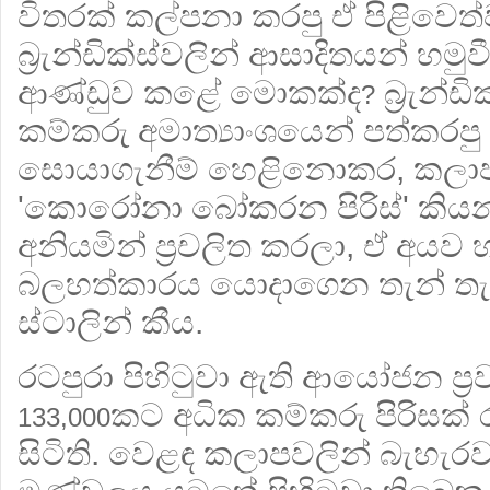
විතරක් කල්පනා කරපු ඒ පිළිවෙත්ව
බ්‍රැන්ඩික්ස්වලින් ආසාදිතයන් හමු
ආණ්ඩුව කළේ මොකක්ද
බ්‍රැන්
?
කම්කරු අමාත්‍යාංශයෙන් පත්කරපු 
සොයාගැනීම් හෙළිනොකර, කලා
'කොරෝනා බෝකරන පිරිස්' කියන 
අනියමින් ප්‍රචලිත කරලා, ඒ අයව
බලහත්කාරය යොදාගෙන තැන් තැන
ස්ටාලින් කීය.
රටපුරා පිහිටුවා ඇති ආයෝජන ප්
කට අධික කම්කරු පිරිසක් 
133,000
සිටිති. වෙළඳ කලාපවලින් බැහැරව