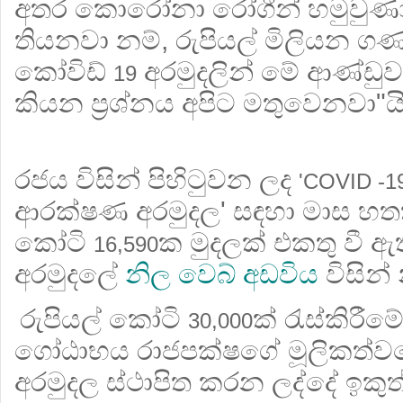
අතර කොරෝනා රෝගීන් හමුවුණා
තියනවා නම්, රුපියල් මිලියන ග
කෝවිඩ්
අරමුදලින් මේ ආණ්ඩ
19
කියන ප්‍රශ්නය අපිට මතුවෙනවා"ය
රජය විසින් පිහිටුවන ලද
'COVID -1
ආරක්ෂණ අරමුදල' සඳහා මාස හතක්
කෝටි
ක මුදලක් එකතු වී ඇ
16,590
අරමුදලේ
නිල වෙබ් අඩවිය
විසින්
රුපියල් කෝටි
ක් රැස්කිරීම
30,000
ගෝඨාභය රාජපක්ෂගේ මූලිකත්ව
අරමුදල ස්ථාපිත කරන ලද්දේ ඉකුත්