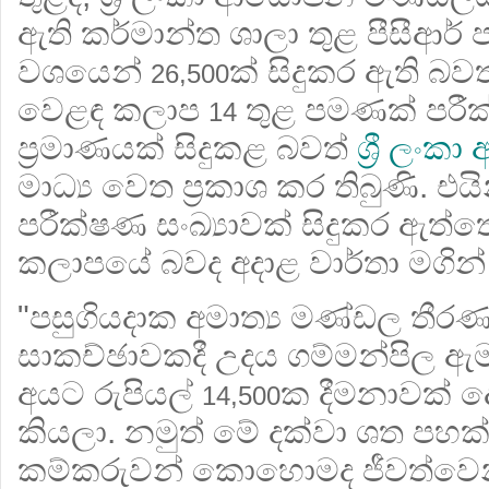
ඇති කර්මාන්ත ශාලා තුළ පීසීආර්
වශයෙන්
ක් සිදුකර ඇති බවත
26,500
වෙළඳ කලාප
තුළ පමණක් පරී
14
ප්‍රමාණයක් සිදුකළ බවත්
ශ්‍රී ල
මාධ්‍ය වෙත ප්‍රකාශ කර තිබුණි. එය
පරීක්ෂණ සංඛ්‍යාවක් සිදුකර ඇත
කලාපයේ බවද අදාළ වාර්තා මගින
"පසුගියදාක අමාත්‍ය මණ්ඩල තීරණ දැ
සාකච්ඡාවකදී උදය ගම්මන්පිල ඇම
අයට රුපියල්
ක දීමනාවක් 
14,500
කියලා. නමුත් මේ දක්වා ශත පහක්
කම්කරුවන් කොහොමද ජීවත්වෙ