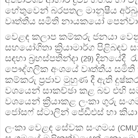
හේතුවෙන් බරපතල මානූෂීය අර්බු
වෘත්තීය සමිති නායකයෝ පෙන්වා 
වෙළඳ කලාප කම්කරු ජනයා වෙන
සහයෝගිතා ක්‍රියාමාර්ග පිළිබඳව ස
සඳහා
බ්‍රහස්පතින්දා
දිනයේදී
රැ
(29)
පෞද්ගලික අංශයේ වෘත්තීය සමිති ක
කම්කරු ප්‍රජාව මුහුණ දී ඇති දුෂ්ක
වශයෙන් සාකච්ඡා කළ බව එහි සම
වශයෙන් ක්‍රියාකළ ලංකා ගුරු සංග
ජෝසෆ් ස්ටාලින් ජේඩීඑස් හා කියා
ලංකා වෙළඳ සේවක සංගමය
(CMU