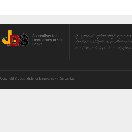
ශ්‍රී ලංකාවේ ප්‍රජාතන්ත්‍රවාදය 
Journalists for
Democracy in Sri
ජනමාධ්‍යවේදීන්ගේ අයිතීන් සුර
Lanka
සංවිධානයේ ශ්‍රී ලාංකික හවුල්කා
Copyright © Journalists for Democracy in Sri Lanka