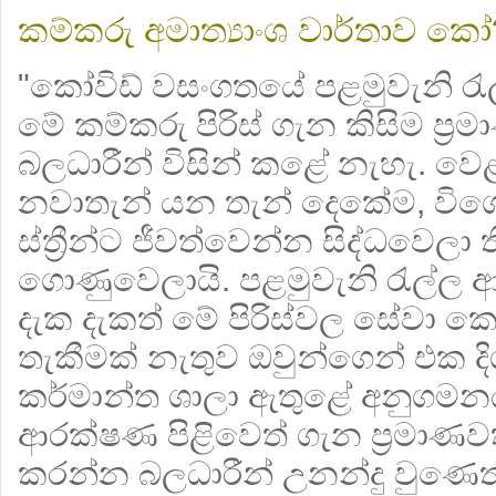
කම්කරු අමාත්‍යාංශ වාර්තාව කෝ
"
කෝවිඩ්
වසංගතයේ පළමුවැනි 
මේ කම්කරු පිරිස් ගැන කිසිම ප්‍රම
බලධාරීන් විසින් කළේ නැහැ. වෙ
නවාතැන් යන තැන් දෙකේම, වි
ස්ත්‍රීන්ට ජීවත්වෙන්න සිද්ධවෙ
ගොණුවෙලායි. පළමුවැනි රැල්ල
දැක දැකත් මේ පිරිස්වල සේවා ක
තැකීමක් නැතුව ඔවුන්ගෙන් එක දි
කර්මාන්ත ශාලා ඇතුළේ අනුගමන
ආරක්ෂණ පිළිවෙත් ගැන ප්‍රමාණව
කරන්න බලධාරීන් උනන්දු වුණෙත