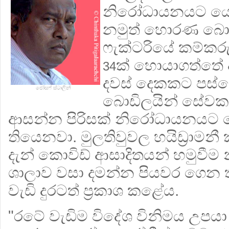
නිරෝධායනයට යොම
නමුත් හොරණ බොඩි
ෆැක්ටරියේ කම්කර
ක් හොයාගත්තේ 
34
දවස් දෙකකට පස්
ජෝසෆ් ස්ටාලින්
බොඩිලයින් සේවක
ආසන්න පිරිසක් නිරෝධායනයට
තියෙනවා. මුලතිවුවල හයිඩ්‍රාමන
දැන් කොවිඩ් ආසාදිතයන් හමුවීම 
ශාලාව වසා දමන්න පියවර ගෙන ත
වැඩි දුරටත් ප්‍රකාශ කළේය.
"රටේ වැඩිම විදේශ විනිමය උපයා 