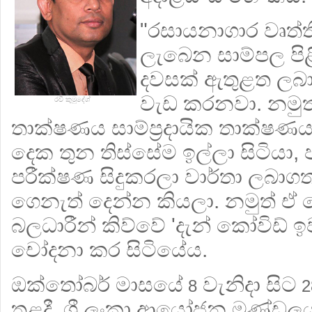
"රසායනාගාර වෘත්තී
ලැබෙන සාම්පල පිළ
දවසක් ඇතුළත ලබා
වැඩ කරනවා. නමුත
රවී කුමුදේශ්
තාක්ෂණය සාම්ප්‍රදායික තාක්ෂණයක
දෙක තුන තිස්සේම ඉල්ලා සිටියා, 
පරීක්ෂණ සිදුකරලා වාර්තා ලබාගත 
ගෙනැත් දෙන්න කියලා. නමුත් ඒ
බලධාරීන් කිව්වේ 'දැන් කෝවිඩ් ඉ
චෝදනා කර සිටියේය.
ඔක්තෝබර් මාසයේ
වැනිදා සිට
8
2
තුළදී, ශ්‍රී ලංකා ආයෝජන මණ්ඩල