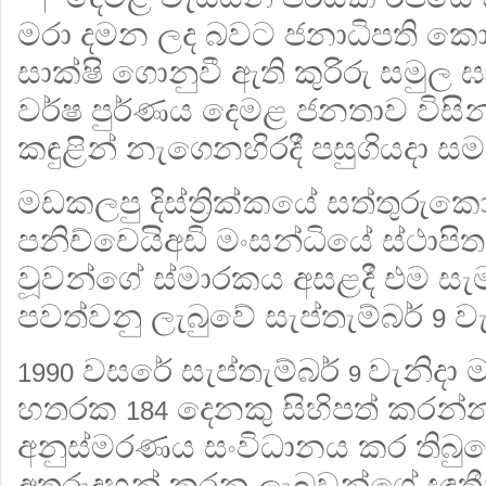
මරා දමන ලද බවට ජනාධිපති කොම
සාක්ෂි ගොනුවී ඇති කුරිරු සමුල 
වර්ෂ පුර්ණය දෙමළ ජනතාව විසින
කඳුළින් නැගෙනහිරදී පසුගියදා සම
මඩකලපු දිස්ත්‍රික්කයේ සත්තුරුකො
පනිච්චෙයිඅඩි මංසන්ධියේ ස්ථාප
වූවන්ගේ ස්‌මාරකය අසළදී එම ස
පවත්වනු ලැබුවේ සැප්තැම්බර්
වැ
9
වසරේ සැප්තැම්බර්
වැනිදා 
1990
9
හතරක
දෙනකු සිහිපත් කරන්
184
අනුස්මරණය සංවිධානය කර තිබ
අතුරුදහන් කරනු ලැබුවන්ගේ ඥාතීන