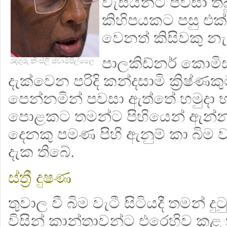
වැසියන්ට පවසා ති
කිහිපයකට පසු එක
වෙනත් කිසිවකු නැ
පාලකිඩ්නර් කොමි
රදගුරු කිංස්ලි ස්වාමිපිල්ලෛ
දැක්වෙන පරිදි කන්දසාමි ක්‍රිෂ්ණක
පෙන්නමින් පවසා ඇත්තේ හමුදා භ
පොළකට තමන්ට පිහියෙන් ඇන්න 
දෙනකු පමණ පිහි ඇනුම් කා බිම වැ
දැක තිබේ.
ස්ත්‍රී දුෂණ
තුවාල වී බිම වැටී සිටියදී තමන් දු
විසින් කාන්තාවන්ට එරෙහිව කළ ක