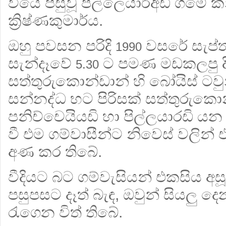
වියේ පසුවූ පිල්ලෙයාර්අඩි ගමේ ක
ක්‍රිෂ්ණකුමාර්ය.
ඔහු පවසන පරිදි
වසරේ සැප්ත
1990
සැන්දෑවේ
ට පමණ මඩකලපු දිස්
5.30
සත්තුරුකොන්ඩාන් හි බෝයිස් ටවු
සන්නද්ධ භට පිරිසක් සත්තුරුකොන
පනිච්චෙයියඩි හා පිල්ලයාරඩි ය
වී එම ගම්වාසීන්ට නිවෙස් වලින
අණ කර තිබේ.
වීදියට බට ගම්වැසියන් එකසිය අ
පසුපසට දෑත් බැඳ, ඔවුන් සියලු ද
රැගෙන විත් තිබේ.