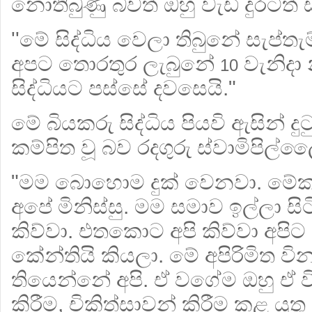
නොතිබුණු බවත් ඔහු වැඩි දුරටත් 
''මේ සිද්ධිය වෙලා තිබුනේ සැප්තැ
අපට තොරතුර ලැබුනේ
වැනිදා 
10
සිද්ධියට පස්සේ දවසෙයි."
මේ බියකරු සිද්ධිය පියවි ඇසින් දු
කම්පිත වූ බව රදගුරු ස්වාමිපිල්
"මම බොහොම දුක් වෙනවා. මේ
අපේ මිනිස්සු. මම සමාව ඉල්ලා සිටි
කිව්වා. එතකොට අපි කිව්වා අපිට
කේන්තියි කියලා. මේ අපිරිමිත ව
තියෙන්නේ අපි. ඒ වගේම ඔහු ඒ වි
කිරීම, චිකිත්සාවන් කිරීම කළ යුතු 