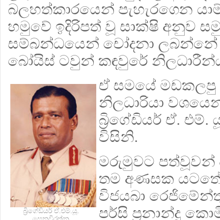
බලහත්කාරයෙන් පැහැරගෙන යාම්
හමුවේ ඉදිරිපත් වූ සාක්ෂි අනුව
සම්බන්ධයෙන් චෝදනා ලබන්නේ 
බෝයිස් ටවුන් කඳවුරේ නිලධාරීන්
ඒ සමයේ මඩකලපු දිස
නිලධාරියා වශයෙන
බ්‍රිගේඩියර් ඒ. එම
විසිනි.
මරුමුවට පත්වූවන
තම අණසක යටතේ ප
විජයබා රෙජිමේන්
පර්සි ප්‍රනාන්දු 
බ්‍රිගේඩියර් ඒ.එම්.යූ.
සෙනවිරත්න