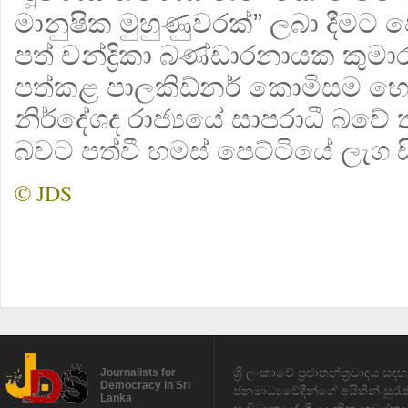
මානුෂික මුහුණුවරක්” ලබා දීමට
පත් චන්ද්‍රිකා බණ්ඩාරනායක කුම
පත්කළ පාලකිඩ්නර් කොමිසම හෙ
නිර්දේශද රාජ්‍යයේ සාපරාධී බව
බවට පත්වී හමස් පෙට්ටියේ ලැග ස
© JDS
ශ්‍රී ලංකාවේ ප්‍රජාතන්ත්‍රවාදය 
Journalists for
Democracy in Sri
ජනමාධ්‍යවේදීන්ගේ අයිතීන් සුර
Lanka