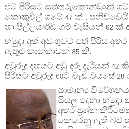
එම පිරිසට සත්තුරුකොන්ඩාන් ගම්
කොකුවිල් ගමේ
ක් , පනිච්චෙය
47
හා පිල්ලයාර්ඩි ගම් වැසියන්
ක් අ
62
හමුදා අත් අඩංගුවට පත් පිරිස අතර
ඇතුළු කාන්තාවන්
කි.
85
අවුරුදු දහයට අඩු දරු දැරියන්
කි
42
පිරිසට අවුරුදු
ට වැඩි වයසේ
ද
60
28
සාමාන්‍ය විමර්ශනයක
සියලු දෙනා හමුද
අතර ප්‍රශ්න කිරීම
කෙරෙනු ඇති බව හම