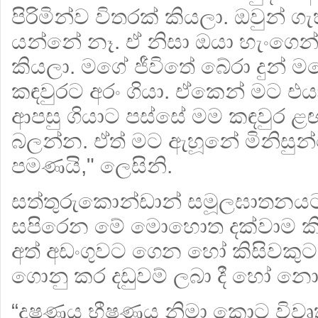
පිරිමින්ව විතරක් කියලා. ඔවුන් 
යන්නේ නෑ. ඒ නිසා ඔයා හැංගෙන
කියලා. මගේ ජීවිතේ බේරා දුන් ම
කඳවුරට අරං ගියා. ඒකෙන් මට එයා
ආපසු ගියාට පස්සේ මම කඳවුර ළ
බලන්න. ඒත් මට ඇහූනේ මිනිසුන
පමණයි," ලෙසිනි.
සත්තුරුකොන්ඩාන් සමූලඝාතනයට 
සපිරෙන මේ මොහොත දක්වාම කිස
අත් අඩංගුවට ගෙන හෝ කිසිවකු
ගොනු කර දඩුවම් ලබා දී හෝ නො
“දූෂණය භීෂණය නිමා කොට විවෘ