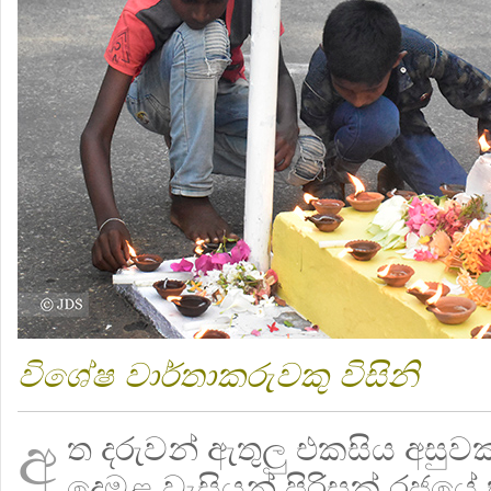
විශේෂ වාර්තාකරුවකු විසිනි
අ
ත දරුවන් ඇතුලු එකසිය අසුව
දෙමළ වැසියන් පිරිසක් රජයේ