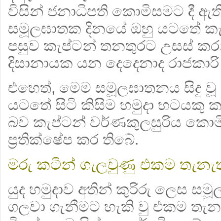
විසින් ජනාධිපති කොමිසමට දී ඇත
සමූලඝාතක දිනයේ ඔහු යටතේ කැ
පසුව කැප්ටන් තනතුරට උසස් කර
දිසානායක යන දෙදෙනාද රාජකාර
එහෙත්, මෙම සමූලඝාතනය සිදු වූ 
යටතේ සිටි කිසිම හමුදා භටයකු ක
බව කැප්ටන් වර්ණකුලසුරිය කො
ප්‍රතික්ෂේප කර තිබේ.
මරු කටින් ගැලවුණු එකම තැනැත
යුද හමුදාව අතින් කුරිරු ලෙස සමූ
ගලවා ගැනීමට හැකි වු එකම තැ