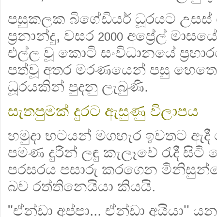
පසුකලක බිගේඩියර් ධූරයට උසස් 
ප්‍රනාන්දු, වසර
අප්‍රේල් මාස
2000
එල්ල වූ කොටි සංවිධානයේ ප්‍රහා
පත්වූ අතර මරණයෙන් පසු හෙතෙ
ධූරයකින් පුදනු ලැබුණි.
සැතපුමක් දුරට ඇසුණු විලාපය
හමුදා භටයන් මගහැර ඉවතට ඇදී 
පමණ දුරින් ලඳු කැලෑවේ රැදී සි
පරසරය පසාරු කරගෙන මිනිසුන්ග
බව රත්තිනෙයියා කියයි.
"ඒන්ඩා අප්පා... ඒන්ඩා අයියා'' යන