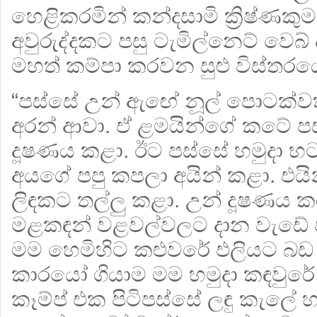
හෙළිකරමින් කන්දසාමි ක්‍රිෂ්ණකුමා
අවුරුද්දකට පසු ටැමිල්නෙට් වෙබ්
මහත් කම්පා කරවන සුළු විස්තරයෙ
“පස්සේ උන් ඇඟේ නූල් පොටක්වත
අරන් ආවා. ඒ ළමයින්ගේ කටේ පස් 
දූෂණය කළා. ඊට පස්සේ හමුදා 
අයගේ පපු කපලා අයින් කළා. එයි
ලිඳකට තල්ලු කළා. උන් දූෂණය ක
මළකඳන් වළවල්වලට දාන වැඩේ
මම හෙමිහිට කළුවරේ එලියට බඩ ග
කාරයෝ ගියාම මම හමුදා කඳවුරේ 
කෑම්ප් එක පිටිපස්සේ ලඳු කැලේ හ