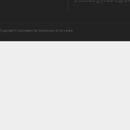
සංවිධානයේ ශ්‍රී ලාංකික හවුල්කා
Copyright © Journalists for Democracy in Sri Lanka