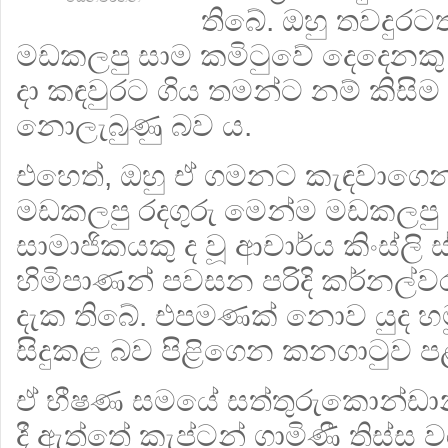
තිබේ. ඔහු තවදුරට
මඩකලපු සාම කමිටුවේ දෙදෙනකු 
දා කඳවුරට ගිය තමන්ට නම් කිසි
නොලැබුණු බව ය.
එහෙත්, ඔහු ඒ ගමනට කැඳවාගෙන ග
මඩකලපු රදගුරු මෙන්ම මඩකලපු 
සාමාජිකයකු ද වූ ආචාර්ය කිංස්ලි ස
හිමිපාණන් පවසන පරිදි කර්නල්
දැක තිබේ. එපමණක් නොව යුද හ
සිදුකළ බව පිළිගෙන කනගාටුව ප
ඒ භීෂණ සමයේ සත්තුරුකොන්ඩාන
දී ඇත්තේ කැප්ටන් ගාමිණී තිස්ස ව