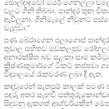
සොල්දාදුවෝ ටයර් ගෙනල්ලා වලේ
වලට ගිනි තිබ්බා. පාන්දර තුන ව
ඇවිලුනා. ගිනිමැලේ නිවුනට පස්
වැහුවා.”
පණ බේරාගෙන පලාගොස් පාන්ද
තුවාල සහිතව මඩකලපුව රෝහලට 
අනාරක්ෂිත බව සළකා සාම කමිටු
ක්‍රිෂ්ණකුමාර්ගේ ටිකට් කප්පවා ශ
විද්‍යාලයේ රැකවරණ ලබා දී ඇත.
කඳවුරෙන් සැතපුම් කාලක් පමණ එ
පඳුරු අතර සැඟවී සත්තුරුකොන්
සිදුවනු දැකගත් ආශ්චර්යකින් මෙන