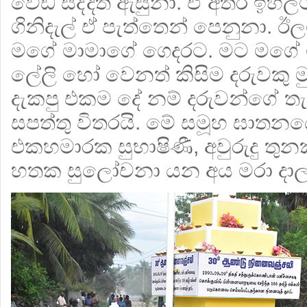
වෙඩි සද්දත් ඇසුනා. ඒ අතර ඉහ
ගිනිදැල් ඒ පැත්තෙන් පෙනුනා. ඊ
මගේ මාමාගේ ගෙදරට. මට මගේ මා
ලේලි හෝ වෙනත් කිසිම දරුවකු 
දැකපු එකම දේ නම් දරුවන්ගේ තැ
සපත්තු විතරයි. මේ සමූහ ඝාතනයේ 
එකහමාරක සුභාෂිණී, අවුරුදු තුනක්
හතක සුලෝචනා යන අය මරා දාලා