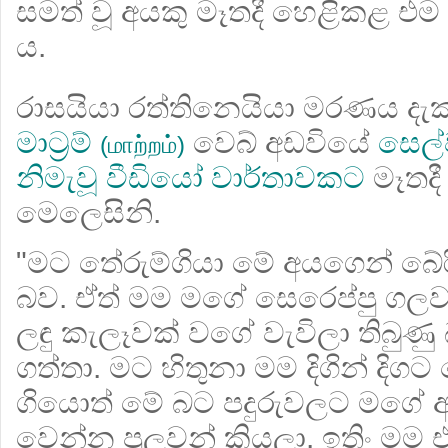
සමත් වූ අයකු මෑතදී හෙළිකළ එම අත
ය.
රාසයියා රත්තිනෙයියා මරණය දැක 
මාට්‍රම්
වෙබ් අඩවියේ
සෙල්
(மாற்றம்)
නිමැවූ වීඩියෝ වාර්තාවකට
මෑතදී
මෙලෙසිනි.
"මට තේරුම්ගියා මේ අයගෙන් බේ
බව. ඒත් මම මගේ සෙරෙප්පු ගලවලා
ලඳු කැලෑවක් වගේ වැවිලා තිබුණු 
ගත්තා. මට හිතුනා මම දිගින් දිග
ගියොත් මේ බට පදුරුවලට මගේ අත
වෙන්න පුලුවන් කියලා. ඉතිං මම 