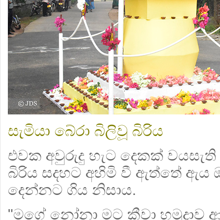
සැමියා බේරා බිලිවූ බිරිය
එවක අවුරුදු හැට දෙකක් වයසැති ඊ
බිරිය සදහට අහිමි වී ඇත්තේ ඇය 
දෙන්නට ගිය නිසාය.
"මගේ නෝනා මට කීවා හමුදාව 