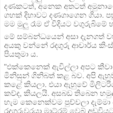
දණකටත්, අනෙක අතටත් අමුනාග
ගහක් දිහාවට දණගාගෙන ගියා. ප
මම මුලු රෑම ඒ විදියට වගුරුබිමේ හ
මේ සම්බන්ධයෙන් අසා දැනගත් වහ
අයකු වන්නේ
රදගුරු
ආචාර්ය කිංස්
පියතුමා ය.
"එක්කෙනෙක් ඇවිල්ලා අපට කීවා
මිනිසුන් ගිනිබත් කළ බව. අපි ඇහුව
කළේ කියලා. එයා ඇහුවේ මිලිටර
කව්ද, කියලයි. අසබඩ තිබෙන හමු
හැම කෙනෙක්වම පුච්චලා දැම්මා යි
රදගුරුවරයා මාට්රම් වෙබ් අඩවියට