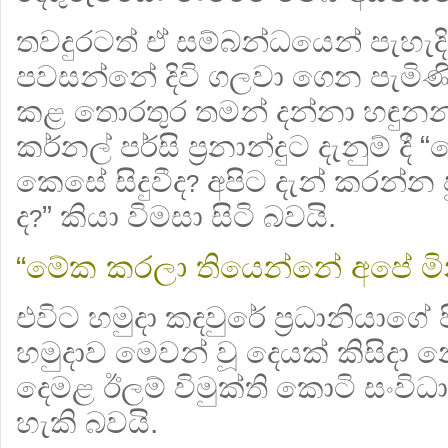
තවදුරටත් ඒ සම්බන්ධයෙන් පැහැද
පවසන්නේ දිවි ගලවා ගෙන පැමිණි 
කළ තොරතුර තමන් දන්නා හඳුනන හ
කර්නල් පර්සි ප්‍රනාන්දුට දැනුම් දී 
කෙසේ සිදුවීද
අපිට දැන් කරන්න 
?
ද
” කියා විමසා සිටි බවයි.
?
“මේක කරලා තියෙන්නේ අපේ මිනි
එවිට හමුදා කදවුරේ ප්‍රධානියාගේ ප
හමුදාව මෙවන් වූ දෙයක් කිසිද
දෙමළ ඊලම් විමුක්ති කොටි සංවිධා
හැකි බවයි.