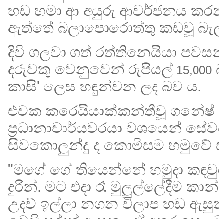
හඩ හමා ආ අයුරු ආවර්ජනය කර
ඇත්තේ බලාපොරොත්තු කඩවූ බැල
දිවි ගලවා ගත් රත්තිනෙයියා පවස
දරුවකු වෙනුවෙන් රුපියල්
බ
15,000
කාසි' ලෙස හඳුන්වන ලද බව ය.
එවක කරෙයියාක්කන්තීවූ ගනේෂ් ව
ප්‍රධානාචාර්යවරයා වශයෙන් සේ
සිවකොලුන්දු ද කොමිසම හමුවේ සා
"මගේ ගේ තියෙන්නේ හමුදා කඳවු
දුරින්. මට එදා රෑ මුලුල්ලේදීම කා
උදව් ඉල්ලා නගන විලාප හඩ ඇසු