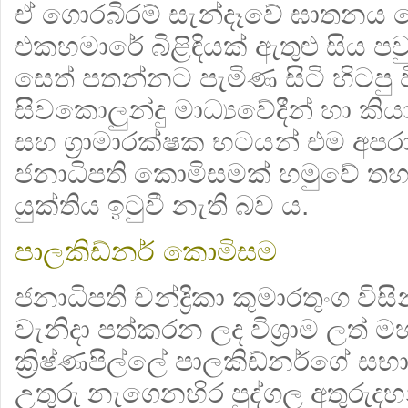
ඒ ගොරබිරම් සැන්දෑවේ ඝාතනය කෙ
එකහමාරේ බිළිඳියක් ඇතුළු සිය 
සෙත් පතන්නට පැමිණ සිටි හිටපු ව
සිවකොලුන්දු මාධ්‍යවේදීන් හා කියා
සහ ග්‍රාමාරක්ෂක භටයන් එම අප
ජනාධිපති කොමිසමක් හමුවේ තහවුරු
යුක්තිය ඉටුවී නැති බව ය.
පාලකිඩ්නර් කොමිසම
ජනාධිපති චන්ද්‍රිකා කුමාරතුංග විසි
වැනිදා පත්කරන ලද විශ්‍රාම ලත් 
ක්‍රිෂ්ණපිල්ලේ පාලකිඩ්නර්ගේ සභ
උතුරු නැගෙනහිර පුද්ගල අතුරුදහන