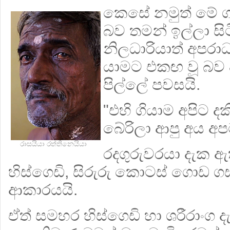
කෙසේ නමුත් මේ ග
බව තමන් ඉල්ලා සිට
නිලධාරියාත් අපරාධ
යාමට එකඟ වූ බව ආච
පිල්ලේ පවසයි.
"එහි ගියාම අපිට 
බේරිලා ආපු අය අපට
රාසයියා රත්තිනෙයියා
රදගුරුවරයා දැක ඇ
හිස්ගෙඩි, සිරුරු කොටස් ගොඩ ග
ආකාරයයි.
ඒත් සමහර හිස්ගෙඩි හා ශරීරාංග දැ