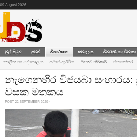
09
August
2026
මුල් පිටුව
පුවත්
විශේෂාංග
සමාලාප
විවරණ හා වීමංසා
කාලීන හා දේශපාලන
සමාජ-ආර්ථික
මානව හිමිකම්
ජාත්‍යන්තර
නැගෙනහිර විජයබා සංහාරය: යු
වසක මතකය
POST 22 SEPTEMBER 2020