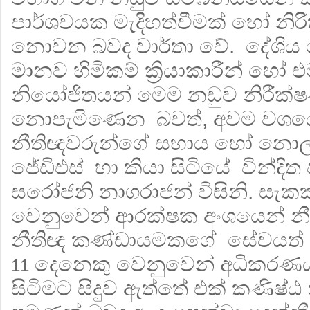
පාර්ශවයක මැදිහත්වීමක් හෝ නිරී
නොවන බවද වාර්තා වේ. දේශිය 
මානව හිමිකම් ක්‍රියාකාරීන් හෝ
නියෝජිතයන් මෙම නඩුව නිරීක්ෂ
නොපැමිණෙන බවත්, අවම වශයෙන
නීතිඥවරුන්ගේ සහාය හෝ නොල
ජේඩිඑස් හා කියා සිටියේ වින්දි
සරෝජනි නාගරාජන් විසිනි. සැකක
වෙනුවෙන් ආරක්ෂක අංශයෙන් නීති
නීතිඥ කණ්ඩායමකගේ සේවයත් ල
දෙනෙකු වෙනුවෙන් අධිකරණය
11
සිටිමට සිදුව ඇත්තේ එක් කණිෂ්