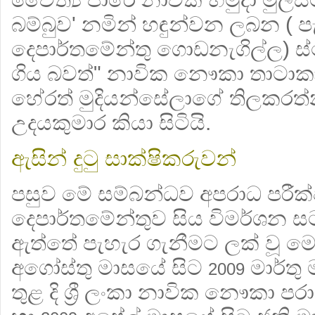
බම්බුව' නමින් හඳුන්වන ලබන (
දෙපාර්තමේන්තු ගොඩනැගිල්ල) 
ගිය බවත්" නාවික නෞකා තාට
හේරත් මුදියන්සේලාගේ තිලකරත
උදයකුමාර කියා සිටියි.
ඇසින් දුටු සාක්ෂිකරුවන්
පසුව මේ සම්බන්ධව අපරාධ පරී
දෙපාර්තමේන්තුව සිය විමර්ශන 
ඇත්තේ පැහැර ගැනීමට ලක් වූ මෙ
අගෝස්තු මාසයේ සිට
මාර්තු
2009
තුළ දි ශ්‍රී ලංකා නාවික නෞකා ප