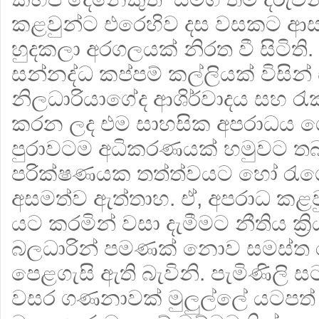
කළවුන්ට එරෙහිව දස වසකට ආ
හුදකලා අරගලයක් නිරත වී සිටිති
සන්නද්ධ කප්පම් කල්ලියක් විසින
නිලධාරියාගේද ආශිර්වාදය සහ 
කරන ලද එම සාහසික අපරාධය ග
පුරාවටම අධිකරණයක් හමුවට තබා
පරික්ෂණයක තත්ත්වයට හෝ රැග
අසමත්ව ඇත්තාහ. ඒ, අපරාධ කළව
යට කරමින් වසා දැමීමට නීතිය ක්‍
බලධාරින් පමණක් නොව සමස්ත රාජ
පෙළගැසි ඇති බැවිනි. පැමිණිලි
වසර ගණනාවක් මුලුල්ලේ යටපත්