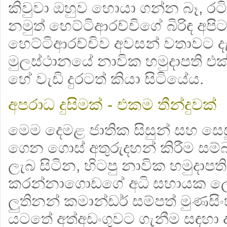
කිවුවා ඔහුව හොයා ගන්න බෑ, රටින
නමුත් හෙට්ටිආරච්චිගේ බිරිඳ අපිට 
හෙට්ටිආරච්චිව අවසන් වතාවට ද
මුලස්ථානයේ නාවික හමුදාපති එක
හේ වැඩි දුරටත් කියා සිටියේය.
අපරාධ දුසිමක් - එකම තීන්දුවක්
මෙම දෙමළ ජාතික සිසුන් සහ සෙස
ගෙන ගොස් අතුරුදහන් කිරීම ස
ලැබ සිටින, හිටපු නාවික හමුදාප
කරන්නාගොඩගේ අධි සහායක ලෙ
ලුතිනන් කමාන්ඩර් සම්පත් මුණස
යටතේ අත්අඩංගුවට ගැනීම සඳහා 