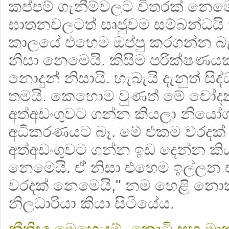
කප්පම් ගැනීම්වලට විතරක් නෙමෙය
ඝාතනවලටත් සෘජුවම සම්බන්ධයි ක
කාලයේ එහෙම ඔප්පු කරගන්න බැ
නිසා නෙමෙයි. කිසිම පරික්ෂණය
නොදුන් නිසායි. හැබැයි දැනුත් 
තමයි. කෙහොම වුණත් මේ චෝද
අත්අඩංගුවට ගන්න කියලා නිය
අධිකරණයට බෑ. මේ එකම වරදක්
අත්අඩංගුවට ගන්න ඉඩ දෙන්න කි
නෙමෙයි. ඒ නිසා එහෙම ඉල්ලන 
වරදක් නෙමෙයි," නම හෙළි නොක
නිලධාරියා කියා සිටියේය.