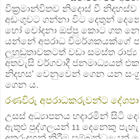
වික්‍රමාන්විතව නිදොස් වී නිදහස
අඩංගුවට ගන්නා විට දෙතුන් දෙ
හෝ චෝදනා ඔප්පු කොට ගත නො
යන්නේ අපරාධ විමර්ශකයක්ගේ ප
ලුහුඬුතාවකටත් වඩා සමස්ත රාජ්‍ය 
අතවැසි වර්ගවාදී ජනමාධ්‍යයත් 
නිදහස' වෙනුවෙන් ගෙන යන සංග
ගෙන ය.
රණවිරු අපරාධකරුවන්ට දේශ
උසස් අධ්‍යාපනය හදාරමින් සිටි දෙ
ඇතුළු පුද්ගලයන්
දෙනෙකු පැහ
11
අතුරුදහන් කිරීම සම්බන්ධයෙන් 