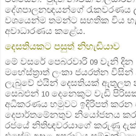
දේශපාලනඥයන්ගේ රැකවරණය ල
වශයෙන්ම තමන්ට සහතික විය හැ
අවාධාරණය කළේය.
දෙසතියකට පසුත් නිහැඬියාව
මේ වසරේ පෙබරවාරි
වැනි ද
09
මහේස්ත්‍රාත් ලංකා ජයරත්න විසි
ලැබුවේ එයින් දෙසතියක් ඇතුලත 
සෙබළුන්
දෙනෙකුට වැඩි පිරිස
10
අධිකරණය හමුවට ඉදිරිපත් කරන 
දෙපාර්තමේනතුව නියෝජනය කරමි
රජයේ නිතිඥවරයාගේ කරුණු දැක්
එසේම අදාළ අපරාධය සම්බන්ධයෙන