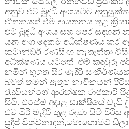
නාවික සෙබල 'රන්හවඩි ප්‍රියංකර
අනුව එම බුද්ධි අංශයටම අනුයුක්තව
ඒකකයක් එම ආයතනය තුළ ක්‍රියා
එම බුද්ධි අංශය සහ පෙර සඳහන් න
යන අංශ දෙකම අධීක්ෂණය කර ඇත
කමාන්ඩර් රණසිංහ නැතැත්තා විසි
අධීක්ෂණය යටතේ එම කඳවුරු පරිශ
නමින් භූගත සිර මැදිරි සංකීර්ණ
බවත් තමන් ඇතුළු නාවිකයන් පිරිසක
රැඳවියන්ගේ ආරක්ෂක රාජකාරි සිද
සිටි. එසේම අදාළ සාක්ෂියේ වැඩි 
එම සිරි මැදිරි තුළ රඳවා සිටි පිරි
ප්‍රදීප් විශ්වනාදන්,මොහොමඩ් ඩි