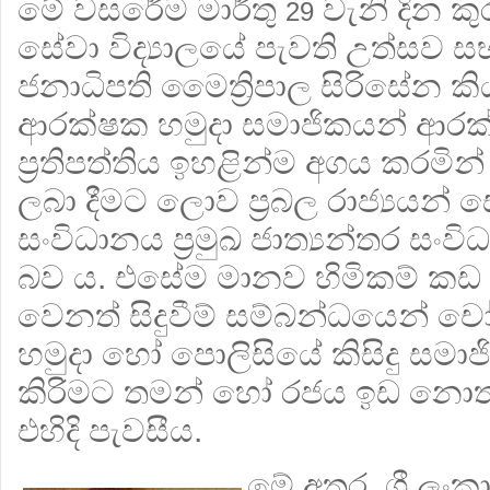
මේ වසරේම මාර්තු
වැනි දින 
29
සේවා විද්‍යාලයේ පැවති උත්සව ස
ජනාධිපති මෛත්‍රිපාල සිරිසේන කියා
ආරක්ෂක හමුදා සමාජිකයන් ආරක්
ප්‍රතිපත්තිය ඉහළින්ම අගය කරම
ලබා දීමට ලොව ප්‍රබල රාජ්‍යයන් 
සංවිධානය ප්‍රමුඛ ජාත්‍යන්තර සං
බව ය. එසේම මානව හිමිකම් කඩ ක
වෙනත් සිදුවීම් සම්බන්ධයෙන් 
හමුදා හෝ පොලිසියේ කිසිදු සමාජ
කිරිමට තමන් හෝ රජය ඉඩ න
එහිදි පැවසීය.
මේ අතර, ශ්‍රී ල