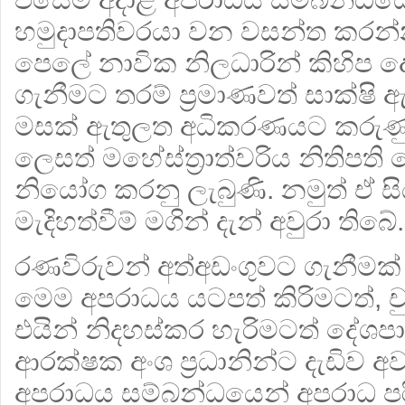
හමුදාපතිවරයා වන වසන්ත කරන්න
පෙලේ නාවික නිලධාරින් කිහිප ද
ගැනීමට තරම් ප්‍රමාණවත් සාක්ෂි ඇ
මසක් ඇතුලත අධිකරණයට කරුණු
ලෙසත් මහේස්ත්‍රාත්වරිය නිතිපති
නියෝග කරනු ලැබුණි. නමුත් ඒ 
මැදිහත්වීම් මගින් දැන් අවුරා තිබේ.
රණවිරුවන් අත්අඩංගුවට ගැනීමක්
මෙම අපරාධය යටපත් කිරිමටත්, චු
එයින් නිදහස්කර හැරිමටත් දේශ
ආරක්ෂක අංශ ප්‍රධානින්ට දැඩිව අ
අපරාධය සම්බන්ධයෙන් අපරාධ ප