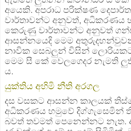
අයෙකි. අපරාධ පරික්ෂණ දෙපාර්
වාර්තාවන්ට අනුවත්, අධිකරණය හම
කෙරුණු වාර්තාවන්ට අනුවත් ගන්ස
ආසන්නයෙදි මෙම අතුරුදහන්වුවන
නාවික සෙබලුන් විසින් ලොරියක
මෙම සී කේ වෙලගෙදර නැමති ලු
ය.
යුක්තිය අහිමි නීති අරගල
දස වසකට ආසන්න කාලයක් තිස්
අධිකරණය හමුවේ දිග්ගැසෙමින් ත
බවත් තවමත් පෙනෙන්නට නැත. අ