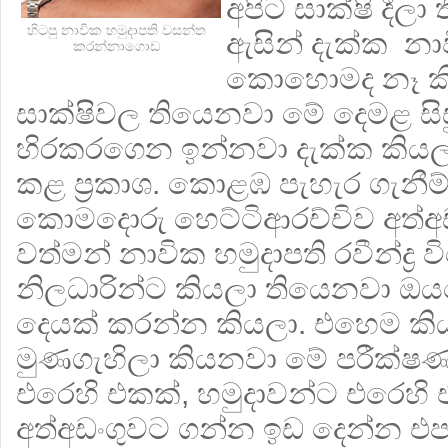
අපිට සාක්ෂි දීල
හිටපු නාවික හමුදාපති වසන්ත
ඇසින් දැක්ක නාව
කරන්නාගොඩ
කොහොමද නෑ ක
සාක්ෂිවල තියෙනවා මේ දෙමළ සිස
හිරකරගෙන ඉන්නවා දැක්ක කියලා
කළ ප්‍රකාශ. කොළඹ පැහැර ගැනීම්
කොමදොරු හෙට්ටිආරච්චිව අත්අ
වත්මන් නාවික හමුදාපති රවීන්ද්‍
නිලධාරින්ට කියලා තියෙනවා 
දෙයක් කරන්න කියලා. එහෙම කි
මුණගැහිලා කියනවා මේ පරීක්ෂ
එරෙහි එකක්, හමුදාවන්ට එරෙහි 
අත්අඩංගුවට ගන්න ඉඩ දෙන්න එපා