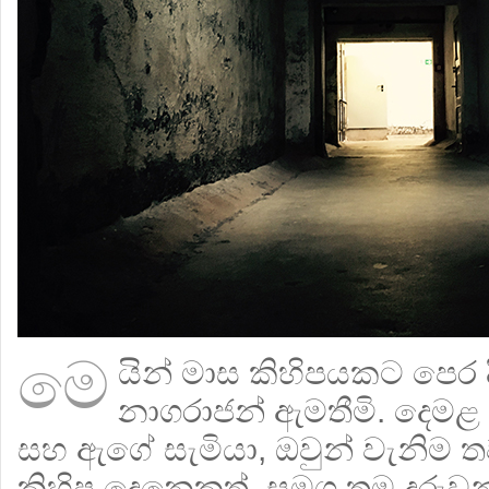
මෙ
යින් මාස කිහිපයකට පෙ
නාගරාජන් ඇමතීමි. දෙමළ 
සහ ඇගේ සැමියා, ඔවුන් වැනිම ත
කිහිප දෙනෙකුත් සමග තම දරුවන්