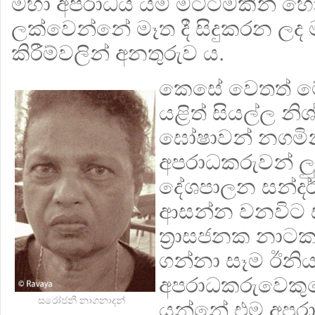
මහා අපරාධය යම් මට්ටමකින් 
ලක්වෙන්නේ මෑත දී සිදුකරන ලද ම
කිරීම්වලින් අනතුරුව ය.
කෙසේ වෙතත් 
යළිත් සියල්ල නි
ඝෝෂාවන් නගමින
අපරාධකරුවන් ල
දේශපාලන සන්දර්
ආසන්න වනවිට 
ත්‍රාසජනක නාටක
ගන්නා සෑම ඊනියා
අපරාධකරුවෙකුගේ
සරෝජනී නාගනාදන්
යන්නේ එම අපර