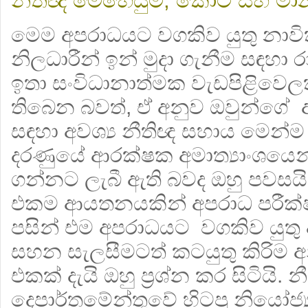
නීතිඥ මෙහෙයුම්, කොටි සහ මාන
මෙම අපරාධයට වගකිව යුතු නාවි
නිලධාරීන් ඉන් මුදා ගැනීම සඳහා රා
ඉතා සංවිධානාත්මක වැඩපිළිවෙලක්
තිබෙන බවත්, ඒ අනුව ඔවුන්ගේ
සඳහා අවශ්‍ය නීතිඥ සහාය මෙන්ම එ
දරණුයේ ආරක්ෂක අමාත්‍යාංශයෙන
ගන්නට ලැබී ඇති බවද ඔහු පවස
එකම ආයතනයකින් අපරාධ පරීක
පසින් එම අපරාධයට වගකිව යුත
සහන සැලසීමටත් කටයුතු කිරිම 
එකක් දැයි ඔහු ප්‍රශ්න කර සිටියි. න
දෙපාර්තමේන්තුවේ හිටපු නියෝජ්‍