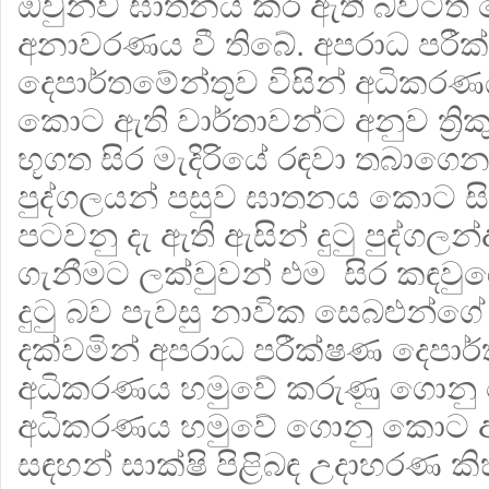
ඔවුන්ව ඝාතනය කර ඇති බවටත්
අනාවරණය වී තිබේ. අපරාධ පරී
දෙපාර්තමේන්තුව විසින් අධිකර
කොට ඇති වාර්තාවන්ට අනුව ත්‍රි
භූගත සිර මැදිරියේ රඳවා තබාගෙන
පුද්ගලයන් පසුව ඝාතනය කොට ස
පටවනු දැ ඇති ඇසින් දුටු පුද්ගලන
ගැනීමට ලක්වුවන් එම සිර කඳවුරේ
දුටු බව පැවසු නාවික සෙබළුන්ගේ ප
දක්වමින් අපරාධ පරීක්ෂණ දෙපාර
අධිකරණය හමුවේ කරුණු ගොනු
අධිකරණය හමුවේ ගොනු කොට ඇත
සඳහන් සාක්ෂි පිළිබඳ උදාහරණ කි