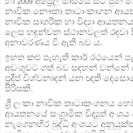
හා
අප්‍රේල් මාසයේ සිට ජුනි මා
2009
නාවික නෞකා තාටාංකාගන ආයතනය 
නාවික සාගරික හා විද්‍යා ආයතනය ත
ලෙස හඳුන්වන ස්ථානවලත් රඳවා 
අනාවරණය වී ඇති බව ය.
ඉහත කළු පැහැති කාර් රථයෙන් පැම
අඩංගුවට ගත් බව සඳහන් වන්නේ ර
ප්‍රදීප් විශ්වනාදන් යන ඥාති දෙස
පිරිසකි.
ශ්‍රී ලංකා නාවික තාටාකංගනය හ
ආයතනයේ සංග්‍රාමික විද්‍යුත් අ
නැගෙනහිර බුද්ධි අංශයට අනුයු