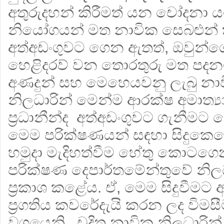
අතුරුදහන් කිරීමත් යන චෝදනා
නියෝගයන් මත නාවික සෙබළුන් 
අත්අඩංගුවට ගෙන ඇතත්, ඔවුන්ගේ
හෙළිදරව් වන තොරතුරු මත පදන
අණදුන් සහ මෙහෙයවනු ලැබු නා
නිලධාරින් මෙන්ම ආරක්ෂ අමාත්‍ය
ප්‍රධානීන්ද අත්අඩංගුවට ගැනීමට
මෙම පරික්ෂණයන් සඳහා සිදුක
හමුදා මැදිහත්වීම හේතු කොටගෙ
පරික්ෂණ දෙපාර්තමේන්තුවේ නිලධ
ප්‍රකාශ කළේය. ඒ, මෙම සිදුවීමට
ප්‍රගතිය කවරේදැයි කරන ලද විමසී
වශයෙනි. චුදිත නාවික නිලධාරින