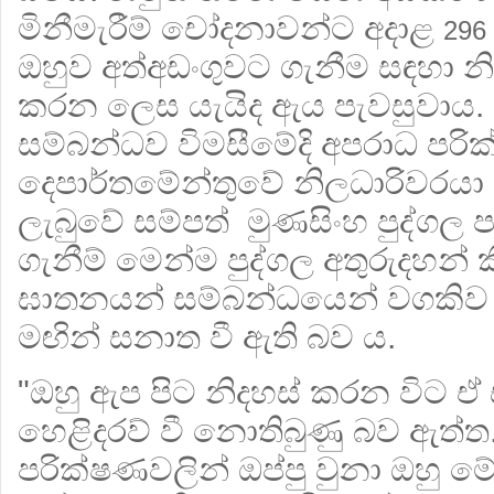
මිනීමැරීම් චෝදනාවන්ට අදාළ
296
ඔහුව අත්අඩංගුවට ගැනීම සඳහා න
කරන ලෙස යැයිද ඇය පැවසුවාය
සම්බන්ධව විමසීමේදි අපරාධ පරි
දෙපාර්තමේන්තුවේ නිලධාරිවරයා
ලැබුවේ සම්පත් මුණසිංහ පුද්ගල ප
ගැනීම් මෙන්ම පුද්ගල අතුරුදහන් ක
ඝාතනයන් සම්බන්ධයෙන් වගකිව 
මඟින් සනාත වී ඇති බව ය.
"ඔහු ඇප පිට නිදහස් කරන විට ඒ
හෙළිදරව් වී නොතිබුණු බව ඇත්ත.
පරික්ෂණවලින් ඔප්පු වුනා ඔහු ම