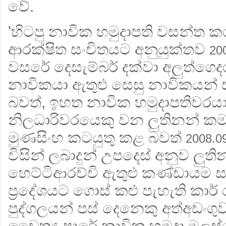
වේ.
'හිටපු නාවික හමුදාපති වසන්
ආරක්ෂිත සංචිතයට අනුයුක්තව
20
වසරේ දෙසැම්බර් දක්වා අලුත්ගෙද
නාවිකයා ඇතුළු සෙසු නාවිකයන්
බවත්, ඉහත නාවික හමුදාපතිවර
නිලධාරිවරයෙකු වන ලුතිනන් කමා
මුණසිංහ කටයුතු කළ බවත්
2008.0
විසින් ලබාදුන් උපදෙස් අනුව ලුත
හෙට්ටිආරච්චි ඇතුළු කණ්ඩායම 
ප්‍රදේශයට ගොස් කළු පැහැති කාර්
පුද්ගලයන් පස් දෙනෙකු අත්අඩ
චෛත්‍ය පාරේ නාවික හමුදා මුලස්ථා