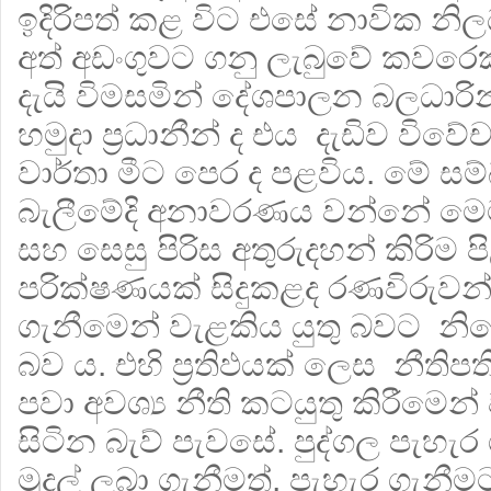
ඉදිරිපත් කළ විට එසේ නාවික නි
අත් අඩංගුවට ගනු ලැබුවේ කවර
දැයි විමසමින් දේශපාලන බලධාරි
හමුදා ප්‍රධානීන් ද එය දැඩිව වි
වාර්තා මීට පෙර ද පළවිය. මේ ස
බැලීමේදි අනාවරණය වන්නේ මෙම
සහ සෙසු පිරිස අතුරුදහන් කිරිම
පරික්ෂණයක් සිදුකළද රණවිරුවන්
ගැනීමෙන් වැළකිය යුතු බවට නි
බව ය. එහි ප්‍රතිඵයක් ලෙස නීතිප
පවා අවශ්‍ය නීති කටයුතු කිරීමෙන්
සිටින බැව් පැවසේ. පුද්ගල පැහැර
මුදල් ලබා ගැනීමත්, පැහැර ගැනීම