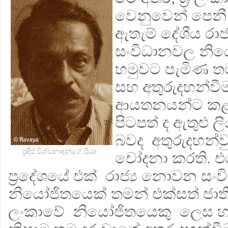
වෙනුවෙන් පෙනී
ඇතැම් දේශීය රා
සංවිධානවල නිය
හමුවට පැමිණ ත
සහ අතුරුදහන්වී
ආයතනයන්ට කළ 
පිටපත් ද ඇතුළු ල
බවද අතුරුදහන්
ප්‍රදීප් විශ්වනාදන්ගේ පියා
චෝදනා කරති. එස
ප්‍රදේශයේ එක් රාජ්‍ය නොවන සං
නියෝජිතයෙක් තමන් එක්සත් ජාතීන
ලංකාවේ නියෝජිතයෙකු ලෙස හඳුන