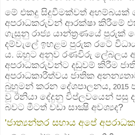
මේ එකදු සිදුවීමක්වත් අහම්බය
අපරාධකරුවන් ආරක්ෂා කිරීමේ 
ගැසුනු රාජ්‍ය යාන්ත්‍රණයේ පුරුක් 
දම්වැලේ ඉහළම පුරුක රටේ විධා
ය. ඔහුට අනුව රණවිරු ලේබලය ඇ
අපරාධකරුවන්ට දඩුවම් කිරීම ජා
අපරාධකාරීත්වය ජාතික අනන්‍යත
බුහුමන් කරන දේශපාලනය,
ජ
2015
වූ ඊනියා දේදුනු විප්ලවයෙන් පසු ද 
බවට මීටත් වඩා සාක්‍ෂි අවශ්‍යද?
'ජාත්‍යන්තර සහාය අපේ අපරාධක