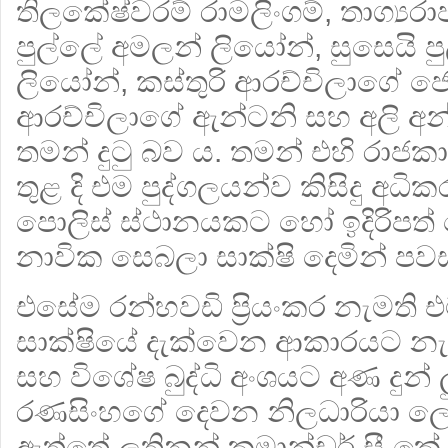
තිලකේෂ්වරම් රාමලිංගම්, තාග්‍යරාජ
පුල්ලේ අමලන් ලියෝන්, සුසෙයි 
ලියෝන්, කස්තුරි ආරච්චිලාගේ ජෝන්
ආරච්චිලාගේ ඇන්ටනි සහ අලි අන්
තමන් දුටු බව ය. තමන් එහි රාජක
තුළ දි එම පුද්ගලයන්ව කිසිදු 
පොලිස් ස්ථානයකට හෝ ඉදිරිප
නාවික සෙබලා සාක්ෂි දෙමින් පව
එසේම රන්හවඩි ප්‍රියංකර නැමත
සාක්ෂියේ දැක්වෙන ආකාරයට නැග
සහ විශේෂ බුද්ධි අංශයට අණ දුන් 
රණසිංහගේ දෙවන නිලධාරියා ලෙ
ඇත්තේ ලුතිනන් කමාන්ඩර් සී ක