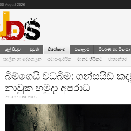
08
August
2026
මුල් පිටුව
පුවත්
විශේෂාංග
සමාලාප
විවරණ හා වීමංසා
කාලීන හා දේශපාලන
සමාජ-ආර්ථික
මානව හිමිකම්
ජාත්‍යන්තර
බිම්ගෙයි වධබිම: ගන්සයිඩ් 
නාවුක හමුදා අපරාධ
POST 27 JUNE 2017