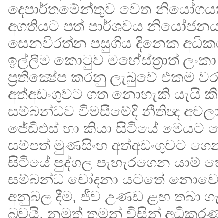
දෙපාර්තමේන්තුව වෙත නියෝගයක
අගතියට පත් පාර්ශවය නියෝජන
සෙනවිරත්න පසුගිය දිනෙක අධ
ඉල්ලීම කොටුව මහේස්ත්‍රාත් ලංකා
ප්‍රතික්‍ෂේප කරනු ලැබුවේ එකම 
අත්අඩංගුවට ගත නොහැකි යැයි කි
සම්බන්ධව විමසීමේදි නීතිඥ අච
ජේඩිඑස් හා කියා සිටියේ මෙයට
සම්පත් මුණසිංහ අත්අඩංගුවට ග
සිටියේ පුද්ගල පැහැරගෙන යාම් හෝ
සම්බන්ධ චෝදනා යටතේ නොවෙ, ත්‍ර
අනුබල දීම, ජීව උණඩ ළඟ තබා ග
බවයි. නමුත් තමන් විසින් අධිකර