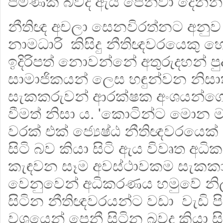
පමණක් බවද ඇය පෙන්වා දෙන්නී
නීතිඥ අචලා සෙනවිරත්නට අනුව
නාමධාරි කිසිදු නීතිඥවරයෙකු හ
ඉදිරිපත් නොවන්නේ අතුරුදහන් ප
සාමාජිකයන් ලෙස හඳුන්වන නිසාත්
සැකකරුවන් ආරක්ෂක අංශයන්ගේ 
වීමත් නිසා ය. 'කොටින්ට මොන මා
වරක් එක් ජ්‍යෙෂ්ඨ නීතිඥවරයෙක
සිටි බව කියා සිටි ඇය විවෘත අ
කැඳවන සෑම අවස්ථාවකම සැකකා
වෙනුවෙන් අධිකරණය හමුවේ නි
සිටින නීතිඥවරයන්ට වඩා වැඩි ප
වශයෙන් පෙනී සිටින බවද කියා සි