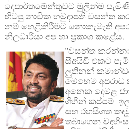
දෙපාර්තමේන්තුවට මුලින්ම පැමිණ
හිටපු නාවික හමුදාපති වසන්ත ක
නම් හෙළිකිරීමට නොකැමැති අපර
නිලධාරියා අප හා ප්‍රකාශ කළේය.
"වසන්ත කරන්නා
සීඅයිඩී එකට පැ
ලුතිනන් කමාන්ඩර
මෙහෙම අපරාධ 
අනෙක දෙමළ ජා
ගිහින් කප්පම් ඉල
සහ රහසිගත කඳව
තබාගෙන වදහිංසා