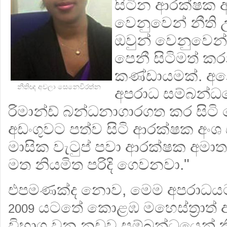
සිටින ආරක්ෂක 
වෙනුවෙන් නීති 
ඔවුන් වෙනුවෙන
පෙනී සිටිමත් 
කණ්ඩායමක්. අනෙ
නීතිඥ අචලා සෙනෙවිරත්න
අපරාධ සම්බන්ධ
රිමාන්ඩ් බන්ධනාගාරගත කර සිටි 
අඩංගුවට පත්ව සිටි ආරක්ෂක අං
මාසික වැටුප් පවා ආරක්ෂක අමාත
මත නියමිත පරිදි ගෙවනවා."
එපමණක්ද නොව, මෙම අපරාධයට
යටතේ කොළඹ මහෙස්ත්‍රාත්
2009
විභාග වන නඩුව සම්බන්ධයෙන් කිස