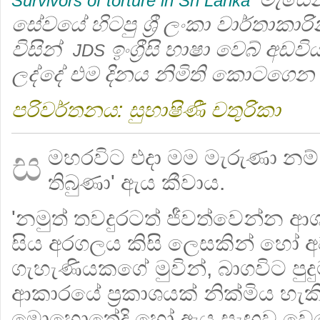
Survivors of torture in Sri Lanka'
සේවයේ හිටපු ශ්‍රී ලංකා වාර්තාකාරිනී
විසින්
ඉංග්‍රීසි භාෂා වෙබ් අඩ
JDS
ලද්දේ එම දිනය නිමිති කොටගෙන 
පරිවර්තනය: සුභාෂිණී චතුරිකා
ස
මහරවිට එදා මම මැරුණා න
තිබුණා' ඇය කීවාය.
'නමුත් තවදුරටත් ජීවත්වෙන්න ආ
සිය අරගලය කිසි ලෙසකින් හෝ
ගැහැණියකගේ මුවින්, බාගවිට පු
ආකාරයේ ප්‍රකාශයක් නික්මිය හැක
මොහොතේදි හෝ ඇය සැඟව වෙස