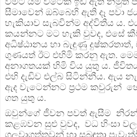
වීමට යම් විටෙක ඉඩ ඇති නමුත්
සීමාවෙන් ඔබ්බෙහි ඇති දෑ පවා ජ
හැකියාව සැබවින්ම අද්විතීය ය. 
කයන්නට මට හැකි වුවද, එසේ ක
අධිෂ්ඨානය හා බැඳුණු දුෂ්කරතාත්, 
ගුණයත් ඊට එහිමි කරනු ඇත. මෙම ග
අනාගතයක් හිමි විය යුතු ය. ජීව
එහි දැඩිව එල්බ සිටින්නීය. ඇය න
ඇද වැටෙන්නට ප්‍රථම කවුරුන් හ
ගත යුතු ය.
ඔවුන්ගේ ජීවන පවත් ඇසීම නිරන
කළඹවන සුළු වුවද, වධ හිංසා වලට 
ගලවාගත්තවුන් හා සබඳතා පැවැත්