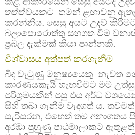
කළ ආකාරයෙන් සෙසු අයටද උදව් 
තත්ත්වයකට තමන් ළඟාවනු ඇතැ
කරන්නීය. සෙසු අයට උදව් කිරී
බලා‍පොරොත්තු සහගත වීම වනාහී
ප්‍රබල දැක්මක් කියා පාන්නකි.
විශ්වාසය අත්පත් කරගැනීම
බිඳ වැටුණු මනුෂ්‍යයෙකු නැවත 
කාරණයකැයි හැඟවීමට මම උත්සු
පරිශ්‍රමයකින් පසු එය අර්ධ වශ
සිහි තබා ගැනීම වැදගත් ය. තවමත්
සැරිසරන, එහෙත් තම අනාගතය පිළ
අරඹා පුහුණු පාඨමාලාකට ඇතුළත