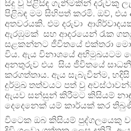
සිදු වූ පිළිසිඳ ගැනීමකින් දරුවකු
පිළිබඳ මම සිහිපත් කරමි. ඔව්, එය 
අතවරයකි. එම දරුවා ආශිර්වාදය
ඇරඹුමක් සහ ආදර‍යෙන් රැක ගතය
සළකන්නට ජීවිතයේ එක්තරා මො
විය. ඇය විනාශයේ අභිමුඛයටම 
අනතුරුව එය සිය ජීවිතයේ සාධන
කරගත්තාය. ඇය සැබැවින්ම, හදිසි
දුර්මුඛ තත්වයට පත් වු අවස්ථාවන
ඇයව සන්සුන් කිරීමට කිසියම් නාඳ
දෙදෙනෙක් යම් කාර්යක් කර තිබුණ
විටෙක ඔබ කිසියම් පුද්ග‍ලයෙකු ව
දිවි ගලවා ගත්තකු ලෙස දනියි. 