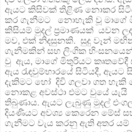
ඇයට කිසිවක් තිළිණ නොකර සිටීම
කර ගැනීමට නොහැකි වූ මාගේ මිත
කිසියම් මුදල් ප්‍රමාණයක් යවන ල
මව, එක් නිදසුනකි. සුදු වෑන් මඟි
ගැනීමකින් සහ ලිංගික හිංසනයෙන්
වු ඇය, මාගේ මිතුරියට කෘතවේදී
ඇය රැඳවුම්භාරයේ සිටියදී, ඇයට 
දැකිමට හෝ දිවි ගලවා ගත හැකි ව
‍නොකළ අවස්ථා එමට වුයේ යැය
තිබුණාය. ඇයට ලැබුණු මුදල් එ
දියණියට අවශ්‍ය කෙරෙන මේස් සහ 
ගැනීමට වැය කරනු ඇති අතර යම්