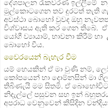
දේශපාලන රැකවරණ ඉල්ලී‍මේ නඩ
මුල්කො‍ටගෙන තව දුරටත් තැති 
අවස්ථා බොහෝ වුවද ඔහු නැවතත් 
විශ්වාසය ඇති කර ගෙන තිබේ. 
යෝගී ව්‍යායාම්, භාවනා කිරීම්
බොහෝ වීය.
වෛරයෙන් බැහැර වීම
යම් හෙයකින් ඒ මා වුණි නම්, ල
කෝපයෙන් හා දොම්නසින් මා ගි
තිබිණැයි මම සිතමි. ඒ බොහෝවි
නිදැල්ලේ පසුවන සහ ඉන් බහුත
අපරාධ වෙනුවෙන් කිසිදින වන්ද