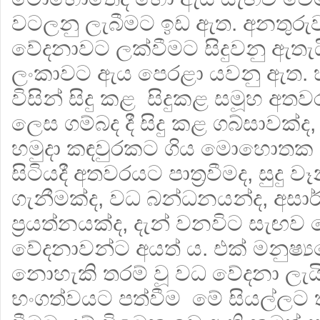
වටලනු ලැබීමට ඉඩ ඇත. අනතුර
වේදනාවට ලක්වීමට සිදුවනු ඇතැයි 
ලංකාවට ඇය පෙරළා යවනු ඇත. හම
විසින් සිදු කළ සිදුකළ සමූහ අතව
ලෙස ගම්බද දී සිදු කළ ගබ්සාවක්ද
හමුදා කඳවුරකට ගිය මොහොතක සිය
සිටියදී අතවරයට පාත්‍රවීමද, සුදු 
ගැනීමක්ද, වධ බන්ධනයන්ද, අසාර
ප්‍රයත්නයක්ද, දැන් වනවිට සැඟව
වේදනාවන්ට අයත් ය. එක් මනුෂ්‍
නොහැකි තරම් වූ වධ වේදනා ලැයිස
භංගත්වයට පත්වීම මේ සියල්ලට තා