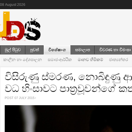
08
August
2026
මුල් පිටුව
පුවත්
විශේෂාංග
සමාලාප
විවරණ හා වීමංසා
කාලීන හා දේශපාලන
සමාජ-ආර්ථික
මානව හිමිකම්
ජාත්‍යන්තර
විසිරුණු ස්මරණ, නොබිඳුණු ආත්
වධ හිංසාවට පාත්‍රවූවන්ගේ ක
POST 07 JULY 2015