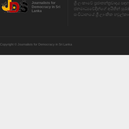
ශ්‍රී ලංකාවේ ප්‍රජාතන්ත්‍රවාදය 
Journalists for
Democracy in Sri
ජනමාධ්‍යවේදීන්ගේ අයිතීන් සුර
Lanka
සංවිධානයේ ශ්‍රී ලාංකික හවුල්කා
Copyright © Journalists for Democracy in Sri Lanka