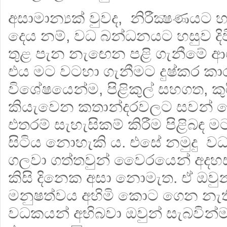
අසාමාන්‍යක් වුවද, නිරීක්‍ෂණ
‍දෙය නම්, වධ බන්ධනයට හසුව දිව
තුළ පැන නැ‍ඟෙන පළි ගැනීමේ ආ
එය මට වටහා ගැනීමට දුෂ්කර ක
විශේෂයෙන්ම, පිළිකුල් සහගත, කුර
කියැවෙන කතාන්දරවලට සවන් ද
එතරම් සැහැසිකම් කිරීම පිළිබ
සිටිය නොහැකි ය. එසේ නමුදු වධ
ගලවා ගත්තවුන් වෛරයෙන් අදහස් 
කිසි දිනෙක අසා නොමැත. ඒ ඔවුන
මනුෂත්වය අහිමි කොට ගෙන නැති
වධකයන් අභිබවා ඔවුන් සැබවින