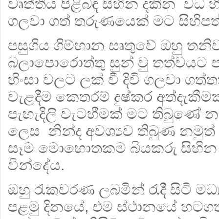
වෘත්තීය පිළිබඳ සිහින දකින වධ හි
ගලවා ගත් තරුණයෙක් මට සිහිපත
පසුගිය ගිම්හාන සෘතුවේ ඔහු තනිව
බලා‍පොරොත්තු සුන් වු තත්වයට ප
හිංසා වලට ලක් වී දිවි ගලවා ග
වැළදීම කෙතරම් දුෂ්කර අත්දැකීමක
පැහැදිලි වැටහීමක් මට තිබුණේ
ලෙස නින්ද අවශ්‍යව තිබුණ නමුත්
සෑම මොහොතකම බියකරු සිහින දක
වින්දේය.
ඔහු රැකවරණ ලබමින් රැදී සිටි ම
පළමු දිනයේ, එම ස්ථානයේ හටගත