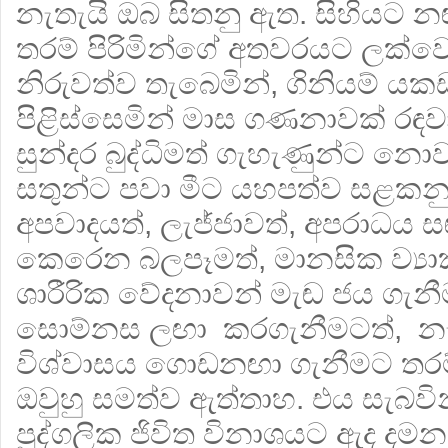
නැතැයි ඔබ සිතනු ඇත. සිහියට 
තරම් පිරිමින්ගේ අතවරයට ලක්වෙමි
නිරුවත්ව තැබෙමින්, ගිනියම් යකඩ
පිළිස්සෙමින් මාස ගණනාවක් රඳ
සුන්දර බුද්ධිමත් ගැහැණුන්ට නො
සතුන්ට පවා මීට යහපත්ව සළකනු
අපවාදයත්, ලැජ්ජාවත්, අපරාධය 
කෙරෙන බලපෑමත්, මානසික ව්‍ය
ශාරීරික වේදනාවන් මැඬ ජය ගැනී
සොම්නස ලඟා කරගැනීමටත්, නැ
විශ්වාසය ගොඩනඟා ගැනීමට තරම්
ඔවුහු සමත්ව ඇත්තාහ. එය සැබවින
පුද්ගලික ජිවිත විනාශයට ඇද දමන,