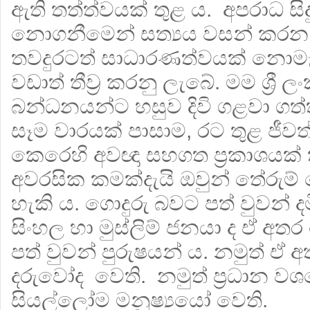
ඇති තත්ත්වයක් තුළ ය. අපරාධ සිදු 
නොගනීමෙන් සත්‍යය වසන් කරන කිල
තවදුරටත් සාධාරණත්වයක් නොමැ
වඩාත් තීව්‍ර ක‍රනු ලැබේ. මම ශ්‍රී 
බන්ධනයන්ට හසුව දිවි ගළවා ගත්ත
සෑම වාරයක් පාසාම, රට තුළ ජීවත
කෙරෙහි අවඥා සහගත ප්‍රකාශයක්
අවරසික කමක්දැයි ඔවුන් තේරුම
හැකි ය. ‍‍ගොදුරු බවට පත් වුවන්
සිංහල හා මුස්ලිම් ජනයා ද ඒ අත
පත් වුවන් පුරුෂයන් ය. නමුත් ඒ 
දරුවෝද වෙති. නමුත් ප්‍රධාන ව
සිය‍ල්ලෝම මනුෂ්‍යයෝ වෙති.