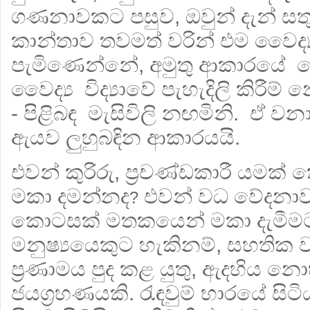
ගණනාවකට පසුව, ඔවුන් දැන් සතුට
කාන්තාව තවමත් වරින් එම වෛද්‍
පැමිණෙන්නේ, අමුතු ආකාරයේ වේ
වෛද්‍ය විද්‍යාවේ පැහැදිලි කිරී
- පිළිබඳ මැසිවිලි නඟමිනි. ඒ ව
ඇයව ලුහුබඳින ආකාරයයි.
එවන් කුරිරු, ප්‍රචණ්ඩකාරී යමක්
මකා දමන්නද
එවන් වධ වේදනාවන
?
කොටසක් මතකයෙන් මකා දැමීමට 
මනුෂ්‍යයෙකුට හැකිනම්, සහතික
ප්‍රණාමය පුද කළ යුතු, ඇදහිය නො
ජයග්‍රහණයකි. රැඳවුම් භාරයේ සි