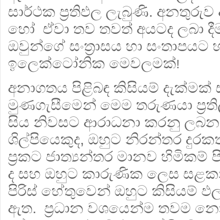
සාර්ථක ප්‍රතිඵල ලැබුණි. අනතුරු
හෝ ඒවා තව තවත් අයටද ලබා දීමට
ඔවුන්ගේ සංත්‍රාසය හා සංතාපයට
ඉලෙක්ටෝනික මෙවලමක්
!
අනාගතය පිළිබඳ කිසියම් දැක්මක්
මුණගැසීමෙන් මෙම තරුණයා ප්‍රති
සිය නිවසට ආරාධනා කරනු ලබන 
ශිල්පියෙකුද, ඔහුට නිරන්තර දු
ප්‍රකට ජාත්‍යන්තර මානව හිමිකම් පි
ද සහ ඔහුට කාරුණික ලෙස සළකන 
පිරිස් හේතුවෙන් ඔහුට කිසියම් ඵල
ඇත. ප්‍රධාන වශයෙන්ම තවම නොව