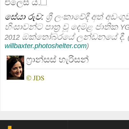
එලෙස ය.☐
සේයා රුව:
ශ්‍රී ලංකාවේදී අත් අඩං
හිංසාවන්ට පාත්‍ර වූ දෙමළ ජාතික
Y
ඔක්තෝබරයේ ලන්ඩනයේ දී.
2012
willbaxter.photoshelter.com
)
ෆ්‍රාන්සස් හැරිසන්
© JDS