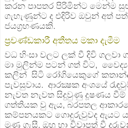
කරන පාපතර පිරිමින්ට මෙන්ම සුළ
ගැහැණුන්ට ද එදිරිව ඔවුන් අත් ප
ජයග්‍රහණයකි.
ප්‍රචණ්ඩකාරී අතීතය මකා දැමීම
වධ හිංසා වලට ලක් වී දිවි ගලවා
මා මුලින්ම පටන් ගත් විට, වෛද්
කලින් සිටි රෝගියෙකුගේ කතාන්
පැවසුවාය. ආරක්‍ෂක අංශයේ රැඳවුම
නැවත නැවත සිදුවුණු දූෂණය වීම් 
ගත්තියක වු ඇය, බරපතල ආකාර
කම්පනයකට ගොදුරුවුවද ඇයට යහ
මුණ ගැසී, ඔහු හා විවාපත් වී දරු