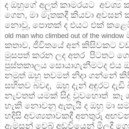
ද ඔහුගේ අලුත් කාමරයට අවශ්‍ය 
ගෙන, මා මෑතකදී කියවා අවසන් 
නොවූ, පොතක් ද එයට එක් කළෙම
ම
old man who climbed out of the window
කතාව, ජීවිතයේ අන් කිසිවකට ව
මුසපත් කරන ලද අතර පිටතට ගොස්
පුස්තකාලය සොයාගැනීමටද එය 
නමුත් ඔහු තවමත් නිදා ගන්නේ 
සහිතව බවද, ඔහු දැන් අඳුරට දැඩ
නැවතත් යමක් සිදු වුවහොත් කෑ
හැකි නොවනු ඇතැයි ද ඔහු මා ස
හදිසි අවශ්‍යතාවකදී අනතුරු අ
ඇමසන් වෙබ් අඩවියෙන් මිලදී ගෙන