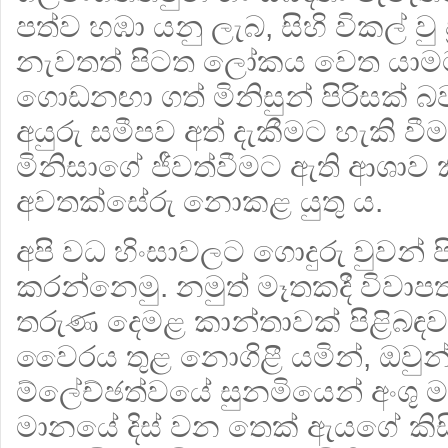
පත්ව හඹා යනු ලැබ, සිහි විකල් වු 
නැවතත් පිටත ලෝකය වෙත යාමට 
ගොඩනඟා ගත් මිනිසුන් පිරිසක්
අයුරු සමීපව අත් දැකීමට හැකි වීම
මිනිසාගේ ජීවත්වීමට ඇති ආශාව 
අවතක්සේරු නොකළ යුතු ය.
අපි වධ හිංසාවලට ගොදුරු වුවන් 
කරන්නෙමු. නමුත් මෑතකදී විවාපත්
තරුණ දෙමළ කාන්තාවක් පිළිබඳව 
වෛරය තුළ නොගිළී යමින්, ඔවුන් 
ම්ලේච්ඡත්වයේ සුනමියෙන් අංශු මා
මානයේ දිස් වන තෙක්‍ ඇයගේ කිස