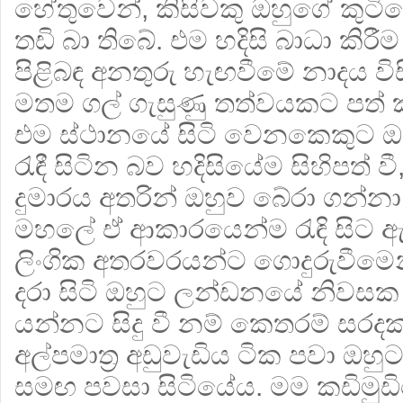
හේතුවෙන්, කිසිවකු ඔහුගේ කුට
තඩි බා තිබේ. එම හදිසි බාධා කිර
පිළිබඳ අනතුරු හැඟවීමේ නාදය ව
මතම ගල් ගැසුණු තත්වයකට පත් 
එම ස්ථානයේ සිටි වෙනකෙකුට ඔ
රැඳී සිටින බව හදිසියේම සිහිපත් 
දුමාරය අතරින් ඔහුව ‍බේරා ගන්නා
මහලේ ඒ ආකාරයෙන්ම රැඳි සිට 
ලිංගික අතරවරයන්ට ගොදුරුවීමෙන
දරා සිටි ඔහුට ලන්ඩනයේ නිවසක 
යන්නට සිදු වී නම් කෙතරම් සරදක
අල්පමාත්‍ර අඩුවැඩිය ටික පවා ඔහුට
සමඟ පවසා සිටියේය. මම කඩිමුඩි