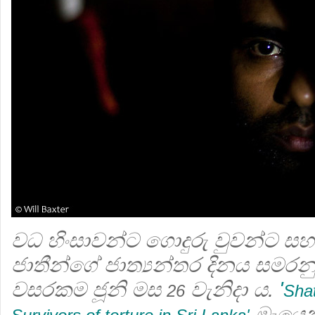
වධ හිංසාවන්ට ගොදුරු වුවන්ට සහ
ජාතීන්ගේ ජාත්‍යන්තර දිනය සමර
වසරකම ජූනි මස
වැනිදා ය.
'
26
Shat
මැයෙන