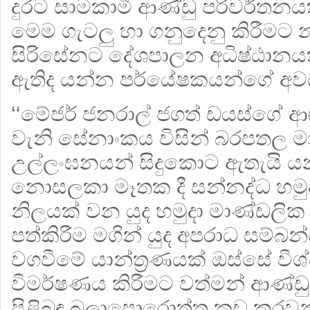
දුරට සාමකාමී ආණ්ඩු පරිවර්තනයක් 
මෙම ගැටලු හා ගනුදෙනු කිරීමට 
සිරිසේනට දේශපාලන අධිෂ්ඨාන
ඇතිද යන්න පර්යේෂකයන්ගේ අ
‘‘මේජර් ජනරාල් ජගත් ඩයස්ගේ 
වැනි සේනාංකය විසින් බරපතල ම
උල්ලංඝනයන් සිදුකොට ඇතැයි 
නොසලකා මෑතක දී සන්නද්ධ හමු
නිලයක් වන යුද හමුදා මාණ්ඩලික ප
පත්කිරීම මගින් යුද අපරාධ සම්බ
වගවීමේ යාන්ත්‍රණයක් ඔස්සේ ව
විමර්ෂණය කිරීමට වත්මන් ආණ්ඩු
පිළිබඳ බලාපොරොත්තු කඩ කරවන