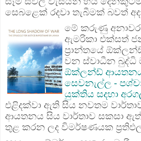
සෑම සිවිල් වැසියන් හය දෙනකුට
සෙබළෙක් රදවා තැබීමක් බවත් අදා
මේ කරුණු අනා
ඇමරිකා එක්සත් 
ප්‍රාන්තයේ ඕක්ලන්ඩ්
වන ස්වාධීන බුද්
ඕක්ලන්ඩ් ආයතන
සෙවනැල්ල - පශ්චාද්
යුක්තිය සදහා අර
එළිදක්වා ඇති සිය නවතම වාර්තාව
ආයතනය සිය වාර්තාව සකසා ඇ
තුළ කරන ලද විමර්ෂණයක ප්‍රතිඵ