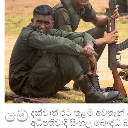
මේ
දක්වාත් රට තුළම අවතැන්
අධිපතිවාදී සිංහල බෞද්ධ 