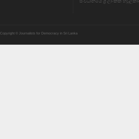
සංවිධානයේ ශ්‍රී ලාංකික හවුල්කා
Copyright © Journalists for Democracy in Sri Lanka