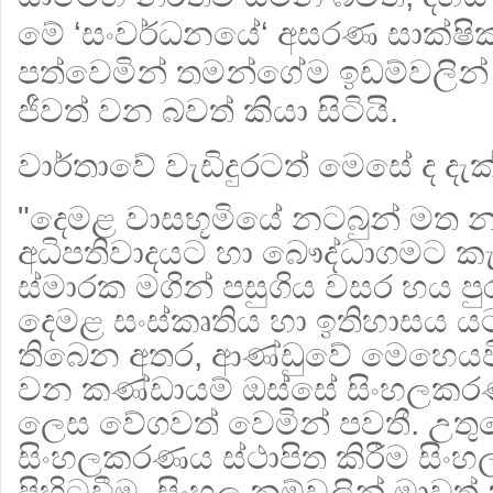
මේ ‘සංවර්ධනයේ‘ අසරණ සාක්ෂි
පත්වෙමින් තමන්ගේම ඉඩම්වලින්
ජීවත් වන බවත් කියා සිටියි.
වාර්තාවේ වැඩිදුරටත් මෙසේ ද දැක
"දෙමළ වාසභූමියේ නටබුන් මත 
අධිපතිවාදයට හා බෞද්ධාගමට කැප
ස්මාරක මගින් පසුගිය වසර හය පුර
දෙමළ සංස්කෘතිය හා ඉතිහාසය යට
තිබෙන අතර, ආණ්ඩුවේ මෙහෙයවීම
වන කණ්ඩායම් ඔස්සේ සිංහලකර
ලෙස වේගවත් වෙමින් පවතී. උත
සිංහලකරණය ස්ථාපිත කිරීම සිංහ
පිහිටුවීම, සිංහල නම්වලින් මාවත