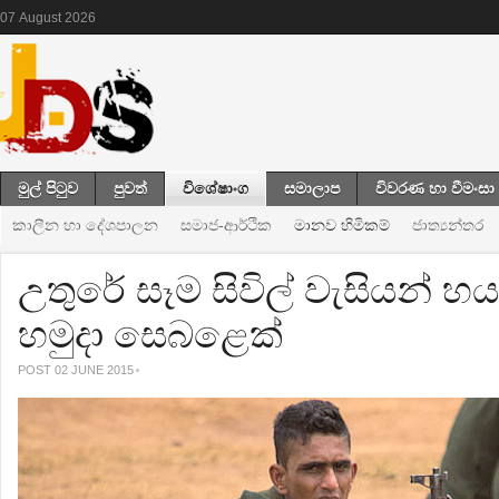
07
August
2026
මුල් පිටුව
පුවත්
විශේෂාංග
සමාලාප
විවරණ හා වීමංසා
කාලීන හා දේශපාලන
සමාජ-ආර්ථික
මානව හිමිකම්
ජාත්‍යන්තර
උතුරේ සෑම සිවිල් වැසියන් 
හමුදා සෙබළෙක්
POST 02 JUNE 2015