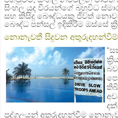
සිංහල යුද වීරයන්ගේ බහුවිධ ස්ම
සහ කිසිදු බෞද්ධයකු ජීවත් නොව
බෞද්ධ පන්සල් ඉදිකිරීම ඔස්සේ ක්‍
නොනැවතී සිදුවන අතුරුදහන්වීම්
"සත
ක්
බව
පො
තිබ
අව
දක
පුද්ගලයන් අතුරුදහන්වීම නොනැවත