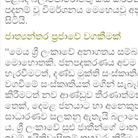
පදනම් වූ විමර්ශනය මෙහෙයවූ අනු
සිටියි.
ජාත්‍යන්තර ප්‍රජාවේ වගකීමක්
‘‘මෙය ශ්‍රී ලංකාවේ අනාගතය සම්
මොහොතකි. ජනපදකරණය අවම කි
හැරවීමටත්, දණ්ඩ මුක්ති සංස්කෘ
වගවීමේ සංස්කෘතියක් මගින් සැබෑ
කිරීමටත් නව ආණ්ඩුව තීරණාත්මක 
තෙක්, දෙමළ ජනයාට හා අනෙකුත් 
සාධාරණව සලකනු ඇතැයි බලාප
ය. ශ්‍රී ලංකාවේ සුළු ජාතීන්ගේ මා
ඉඩම් අයිතිවාසිකම් තහවුරු කිරී