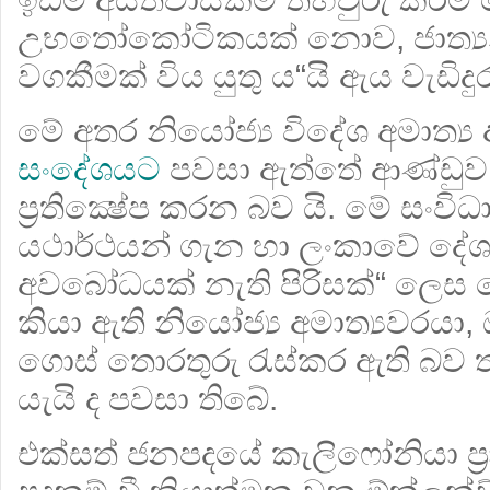
උභතෝකෝටිකයක් නොව, ජාත්‍යන්
වගකීමක් විය යුතු ය“යි ඇය වැඩිදු
මේ අතර නියෝජ්‍ය විදේශ අමාත්‍ය 
සංදේශයට
පවසා ඇත්තේ ආණ්ඩුව
ප්‍රතික්‍ෂේප කරන බව යි. මේ ස
යථාර්ථයන් ගැන හා ලංකාවේ දේ
අවබෝධයක් නැති පිරිසක්“ ලෙස 
කියා ඇති නියෝජ්‍ය අමාත්‍යවරයා,
ගොස් තොරතුරු රැස්කර ඇති බව
යැයි ද පවසා තිබේ.
එක්සත් ජනපදයේ කැලිෆෝනියා ප්‍