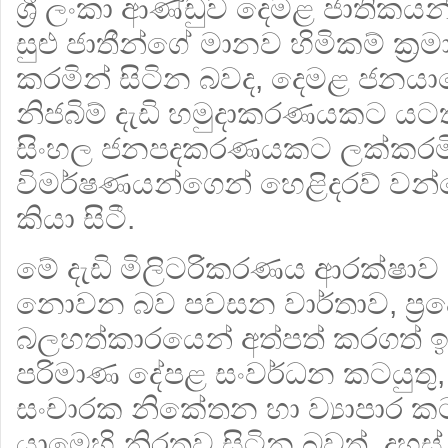
ශ්‍රී ලංකා ආණ්ඩුව දෙමළ ජාතික
සුළු ජාතීන්ගේ මානව හිමිකම් ක්
කරමින් සිටින බවද, දෙමළ ජනයාගේ
නිජබිම් දැඩි හමුදාකරණයකට යටත
සිංහල ජනපදකරණයකට ලක්කරමි
විමර්ෂණයන්ගෙන් හෙළිදරව් වන
කියා සිටී.
මේ දැඩි මිලිටරිකරණය ආරක්ෂාව 
නොවන බව පවසන වාර්තාව, ප්‍
බලහත්කාරයෙන් අත්පත් කරගත් ඉ
පරිමාණ දේපළ සංවර්ධන කටයුතු
සංචාරක නිකේතන හා ව්‍යාපාර ක
යාමෙහි නිරතව සිටින බවත්, දහස