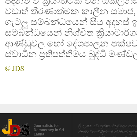
පදනම් වී ක්‍රියාත්මක වන ඕක්
වඩාත් තීරණාත්මක කාලීන සමාජ, 
ගැටලු සම්බන්ධයෙන් සිය අදහස් ඉ
සම්බන්ධයෙන් නිශ්චිත ක්‍රියාමා
ආණ්ඩුවල හෝ දේශපාලන පක්ෂව
ස්වාධීන ප්‍රතිපත්තිමය බුද්ධි මණ්
© JDS
ශ්‍රී ලංකාවේ ප්‍රජාතන්ත්‍රවාදය 
Journalists for
Democracy in Sri
ජනමාධ්‍යවේදීන්ගේ අයිතීන් සුර
Lanka