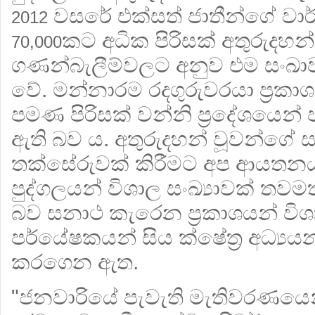
වසරේ එක්සත් ජාතීන්ගේ වා
2012
කට අධික පිරිසක් අතුරුදහන
70,000
ගණන්බැලීම්වලට අනුව එම සංඛ
වේ. මන්නාරම රදගුරුවරයා ප්‍රක
පමණ පිරිසක් වන්නි ප්‍රදේශයෙන්
ඇති බව ය. අතුරුදහන් වූවන්ගේ සං
තක්සේරුවක් කිරීමට අප ආයතන
පුද්ගලයන් විශාල සංඛ්‍යාවක් තවම
බව සනාථ කැරෙන ප්‍රකාශයන් විශ
පර්යේෂකයන් සිය ක්ෂේත්‍ර අධ්‍යයන
කරගෙන ඇත.
"ජනවාරියේ පැවැති මැතිවරණය