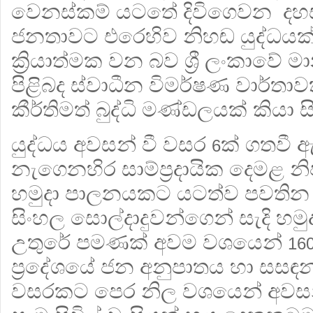
වෙනස්කම් යටතේ දිවිගෙවන දහ
ජනතාවට එරෙහිව නිහඬ යුද්ධයක් ද
ක්‍රියාත්මක වන බව ශ්‍රී ලංකාවේ 
පිළිබද ස්වාධීන විමර්ෂණ වාර්තාව
කීර්තිමත් බුද්ධි මණ්ඩලයක් කියා සි
යුද්ධය අවසන් වී වසර
ක් ගතවී ඇ
6
නැගෙනහිර සාම්ප්‍රදායික දෙමළ නි
හමුදා පාලනයකට යටත්ව පවතින 
සිංහල සොල්දාදුවන්ගෙන් සැදි හමු
උතුරේ පමණක් අවම වශයෙන්
16
ප්‍රදේශයේ ජන අනුපාතය හා සසඳ
වසරකට පෙර නිල වශයෙන් අවසන් ව