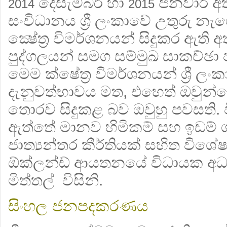
දෙසැම්බර් හා
ජනවාරි අ
2014
2015
සංවිධානය ශ්‍රී ලංකාවේ උතුරු නැ
ක්‍ෂේත්‍ර විමර්ශනයන් සිදුකර ඇත
පුද්ගලයන් සමග සම්මුඛ සාකච්ඡා 
මෙම ක්ෂේත්‍ර විමර්ශනයන් ශ්‍රී ල
දැනුවත්භාවය මත, එහෙත් ඔවුන
තොරව සිදුකළ බව ඔවුහු පවසති.
ඇත්තේ මානව හිමිකම් සහ ඉඩම් ග
ජාත්‍යන්තර කීර්තියක් සහිත විශ
ඕක්ලන්ඩ් ආයතනයේ විධායක අධ්‍ය
මිත්තල් විසිනි.
සිංහල ජනපදකරණය