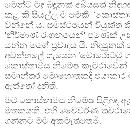
මෙන්ම මඳු බඳුනක් අබියසත් නිද
කළ කී සියල්ල ම මෙකී 'කොස්ත
වන්නේ ය. සමස්ථයෙන් වියුක්ත ක
'නිර්මාණ රංගනයෙන්' පමණක් 
යන්න මගේ ප්‍රවාදය යි. නිදසුනක්
අවන්හලේ ගැයෙන 'මොරොට්ටු ගම
කොස්තාමය නිමේෂ කැමරාවෙන් 
සමාන්තර මොහොතකදී එයාකාර ම 
ඇත්තෝ දනිති.
මට කොස්තාමය නිමේෂ පිළිබඳ ඇත්
මතකයකි. එහි වෛවර්ණ තවරාගෙ
ගන්නට මම අකමැත්තෙමි.