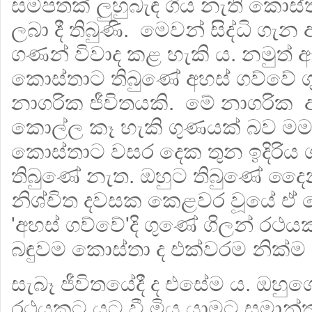
සම්පතක් ලුහුබැඳ ගිය නැති කොස්
ලබා දී තිබුණි. මෙවන් සිද්ධි ගැ
ගණන් විවාද කළ හැකි ය. නමුත්
කොස්තාට තිබුණේ අහස් ගව්වේ ග
නාගරික ජීවිතයකි. මේ නාගරික
කොල්ල කෑ හැකි ගුණයක් බව මම අ
කොස්තාට වසර දෙක තුන ඉදිරිය ගැ
තිබුණේ නැත. ඔහුට තිබුණේ දෛනි
නිශ්චිත දවසක කෙළවර වූයේ ඒ ද
'අහස් ගව්වේ'දි ගුණේ ගිලන් රථය
බඳුවම කොස්තා ද එක්වරම නික්ම 
සැබෑ ජීවිතයේදී ද එසේම ය. ඔහුග
රථයකට යට වී මිය යාමට සමාන්තර