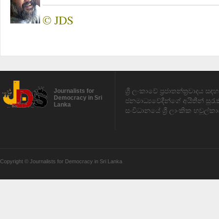
© JDS
ශ්‍රී ලංකාවේ ප්‍රජාතන්ත්‍රවාදය 
Journalists for
Democracy in Sri
ජනමාධ්‍යවේදීන්ගේ අයිතීන් සුර
Lanka
සංවිධානයේ ශ්‍රී ලාංකික හවුල්කා
Copyright © Journalists for Democracy in Sri Lanka