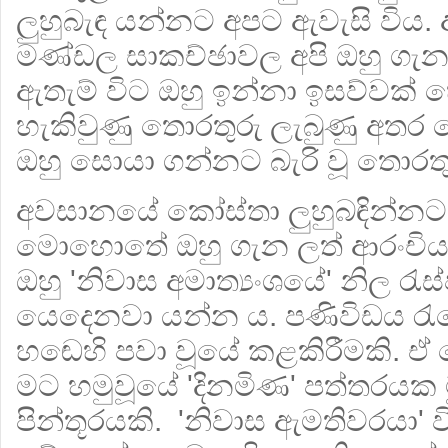
ලුහුබැඳ යන්නට අපට ඇවැසි විය.
මණ්ඩල සාකච්ඡාවල අපි ඔහු ගැ
ඇතැම් විට ඔහු ඉන්නා ඉසව්වක්
හැකිවුණු තොරතුරු ලැබුණු අත
ඔහු සොයා ගන්නට බැරි වූ තොරතු
අවසානයේ කෝස්තා ලුහුබඳින්නට 
මොහොතේ ඔහු ගැන ලත් ආරංචිය
ඔහු 'නිවාස අමාත්‍යංශයේ' නිල රැ
යෙදෙනවා යන්න ය. පණිවිඩය රැ
හඬෙහි පවා වූයේ කළකිරීමකි. ඒ ත
මට හමුවූයේ 'දිනමිණ' පත්තරයක ම
පින්තූරයකි. 'නිවාස ඇමතිවරයා' ව