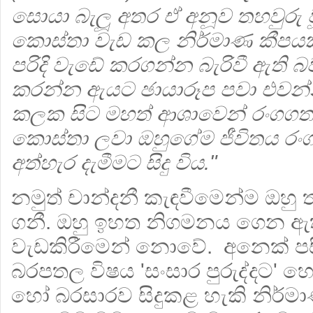
සොයා බැලූ අතර ඒ අනූව තහවුරු
කොස්තා වැඩ කල නිර්මාණ කීපය
පරිදි වැඩේ කරගන්න බැරිවී ඇති 
කරන්න ඇයට ඡායාරූප පවා එවන්න
කලක සිට මහත් ආශාවෙන් රංගගත කි
කොස්තා ලවා ඔහුගේම ජීවිතය රංග
අත්හැර දැමීමට සිදු විය."
නමුත් චාන්දනී කැඳවීමෙන්ම ඔහු
ගනී. ඔහු ඉහත නිගමනය ගෙන ඇ
වැඩකිරීමෙන් නොවේ. අනෙක් පස
බරපතල විෂය 'සංසාර පුරුද්දට' හෝ
හෝ බරසාරව සිදුකළ හැකි නිර්