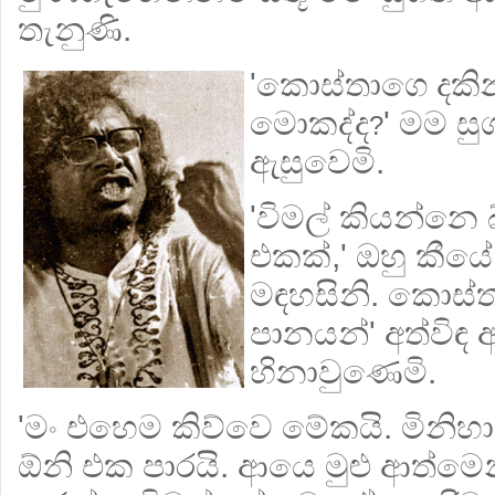
තැනුණි.
'කොස්තාගෙ දකි
මොකද්ද
' මම සු
?
ඇසුවෙමි.
'විමල් කියන්නෙ 
එකක්,' ඔහු කීයේ ස
මඳහසිනි. කොස්ත
පානයන්' අත්විඳ 
හිනාවුණෙමි.
'මං එහෙම කිව්වෙ මේකයි. මිනිහ
ඕනි එක පාරයි. ආයෙ මුළු ආත්මෙන