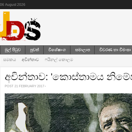
06
August
2026
මුල් පිටුව
පුවත්
විශේෂාංග
සමාලාප
විවරණ හා වීමංසා
සමකය
අචින්තාව
ෆයිනල් කොලම
අචින්තාව: 'කොස්තාමය නිමේ
POST 21 FEBRUARY 2017