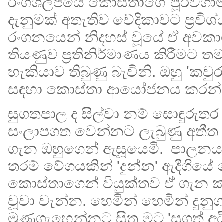
රංගශිල්පයේ කොස්තාගේ පූර්වගාමිය
දැනුමක් අතැතිව වේදිකාවට ප්‍රවිශ
රංගනයෙන් නිදහස් වූයේ ඒ අවක
තියණුව ප්‍රතිනිර්මාණය කිරීමට ත
හැකියාව තිබුණු බැවිනි. ඔහු 'කව
සඳහා කොස්තා ආයෝජනය කරන්න
සුගතපාල ද සිල්වා නම් සොඳුරුත
සංලාපගත වෙන්නට ලැබුණු අතීත දි
ගැන ඔහුගෙන් ඇසූයෙමි. පා
තරම් වේගයකින් 'දුන්න' ඇදීගිය
කොස්තාගෙන් වියුක්තව ඒ ගැන
වූවා වැන්න. හෙමින් හෙමින් දුනු
මුණගැහෙන්නට සිතූ මට 'සුගත් අයි