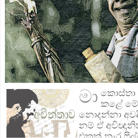
මා
කොස්තා 
කළේ මේ 
නොදන්නා අවදි
නම් ඒ අවිඥානික
එකක් නෑර ෆිල්ම