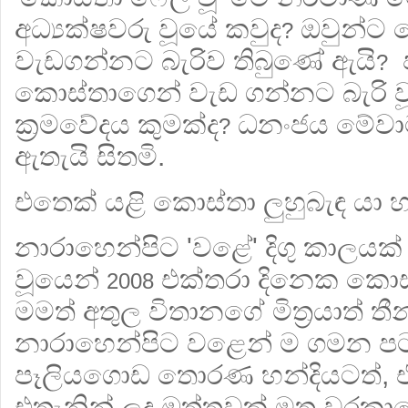
අධ්‍යක්ෂවරු වූයේ කවුද
ඔවුන්ට 
?
වැඩගන්නට බැරිව තිබුණේ ඇයි
ඡ
?
කොස්තාගෙන් වැඩ ගන්නට බැරි 
ක්‍රමවේදය කුමක්ද
ධනංජය මේවාට 
?
ඇතැයි සිතමි.
එතෙක් යළි කොස්තා ලුහුබැඳ යා හ
නාරාහෙන්පිට 'වළේ' දිගු කාලයක්
වූයෙන්
එක්තරා දිනෙක කොස්
2008
මමත් අතුල විතානගේ මිත්‍රයාත් තීන
නාරාහෙන්පිට වළෙන් ම ගමන පටන
පෑලියගොඩ තොරණ හන්දියටත්, එත
එතැනින් ලද ඔත්තුවක් මත වරකා