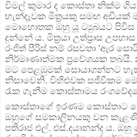
විමල් කුමාර ද කොස්තා නික්ම ගි
හැන්දෑවක මිත්‍රයකු සමඟ අඩියක් ම
මොහොතක ඔහු යූ ට්‍යුබයට පිවිස
දුන්නේ ය. මිත්‍රයා උත්ප්‍රාස උපහ
රංජිත් පීරිස් නම් රසවතා 'ඇර ස
නිර්මාණාත්මක ප්‍රවේශයක තබයි. 
මට පෙළඹුමක් සොයාගන්නට හැ
නිසාවෙනි. විහිළුවක සජීවීකම මෙ
රැක ගැනීම කොස්තාමය රංගවේද
කොස්තාගේ ඉරණම කොස්තාට පෙ
ඔහුගේ සමකාලිනයකු වන කැළණි
පතිරාජ එල්. එස්.දයානන්ද ය. ඔහු