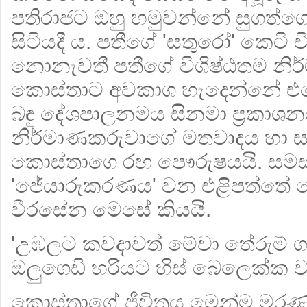
පතිරාජට ඔහු හමුවන්නේ සුගත්ග
සිටියදී ය. පතීගේ 'සතුරෝ' කෙටි චි
නොනැවතී පතීගේ විශිෂ්ඨතම නි
කොස්තාට අවකාශ හැදෙන්නේ එහ
බඳු දේශපාලනමය සිනමා ප්‍රකාශ
නිර්මාණකරුවාගේ මතවාදය හා 
කොස්තාගෙ රඟ පෞරුෂයයි. සමස
'ජේයාරුකරණය' වන එළිපත්තේ
වීරසේන මෙසේ කියයි.
'උඹලට කවදාවත් මේවා තේරුම් 
ඔලුගෙඩි හරියට හිස් බෙලෙක්ක 
කොස්තාගේ ජීවිතය මෙන්ම මරණය