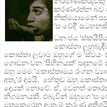
නිර්මාණකරුවකු
කරණාරත්න බව
නික්මයාමෙන් පසු 
'සංවේදී' සටහනකි
ධනංජය 'ස්කයීපී
කොස්තා ලුහුබැ
කොස්තා ලවාම ඔහුගේ ම 'ස්වයං 
ගොඩනංවන 'සිහිනයක්' පදනමේ ත
ඔහු මෙම 'කොස්තාමය රංගන ව්‍යා
අතැ'ර දමයි. හේතුව ඔහු කොස්තා ගැ
දෙයක් නොවේ. ඒ, වෙනත් තොරතු
නිගමනයකි. එබැවින් ඔහුගෙ 'සංවේ
මතුකෙරෙන ඇතැම් කරුණු අතිශයි