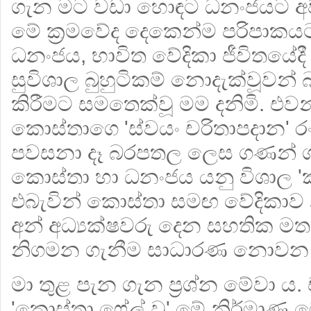
ගැන මට වඩා හොඳට ධනංජයට අ
මේ ක්‍රමවේද දෙකෙන්ම පරිපාකයට
ධනංජය, භාවිත වේදිකා ජීවිතයේදී 
සුවිශාල බුහුටිකම් නොදැක්වූවන්
කිරීමට සමතෙක්වූ මම දනිමි. එව
කොස්තාගෙ 'ස්වයං චරිතාපදාන' 
පවසනා දෑ බරපතල ලෙස ගණන්
කොස්තා හා ධනංජය යනු විශාල 'කැ
එබැවින් කොස්තා සමඟ වේදිකාව
අන් අධ්‍යක්ෂවරු දෙන සහතික ම
නිගමන ගැනීම සාධාරණ නොවන 
මා තුළ පැන ගැන ප්‍රශ්න මේවා ය.
'කොස්තා ෆේල් වූ' මේ නිර්මාණ