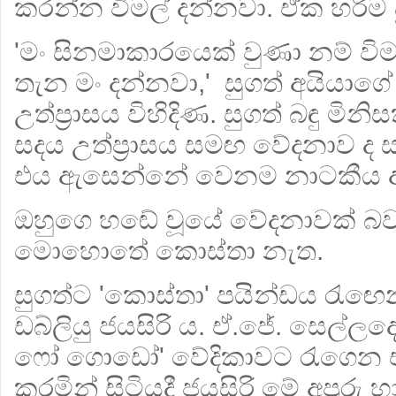
කරන්න විමල් දන්නවා. ඒක හරිම ද
'මං සිනමාකාරයෙක් වුණා නම් වි
තැන මං දන්නවා,' සුගත් අයියාග
උත්ප්‍රාසය විහිදිණ. සුගත් බඳු 
සදය උත්ප්‍රාසය සමඟ වේදනාව ද සම්
එය ඇසෙන්නේ වෙනම නාටකීය අන
ඔහුගෙ හ‍ඬේ වූයේ වේදනාවක් 
මොහොතේ කොස්තා නැත.
සුගත්ට 'කොස්තා' පයින්ඩය රැඟෙන
ඩබ්ලියු ජයසිරි ය. ඒ.ජේ. සෙල්ලදො
ෆෝ ගොඩෝ' වේදිකාවට රැගෙන ඒ
කරමින් සිටියදී ජයසිරි මේ අපූරු 