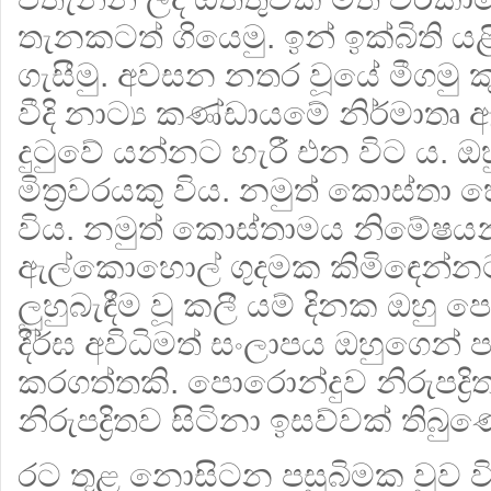
තැනකටත් ගියෙමු. ඉන් ඉක්බිති ය
ගැසීමු. අවසන නතර වූයේ මීගමු 
වීදි නාට්‍ය කණ්ඩායමේ නිර්මාතෘ ඇ
දුටුවේ යන්නට හැරී එන විට ය. 
මිත්‍රවරයකු විය. නමුත් කොස්තා
විය. නමුත් කොස්තාමය නිමේෂය
ඇල්කොහොල් ගුදමක කිමිඳෙන්නට 
ලුහුබැඳීම වූ කලී යම් දිනක ඔහු 
දීර්ඝ අවිධිමත් සංලාපය ඔහුගෙන් 
කරගත්තකි. පොරොන්දුව නිරුපද්‍රි
නිරුපද්‍රිතව සිටිනා ඉසව්වක් තිබ
රට තුළ නොසිටන පසුබිමක වුව වි