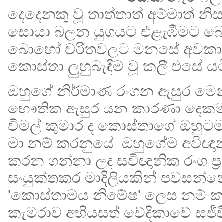
දෙදෙනකු වූ තාත්තාත් අම්මාත් නිස
සොයා බලන යුගයට එළැඹීමට 
බොහෝ චරිතවලට මනසේ අවකාශ
කොස්තා ලුහුබැඳීම වූ කලී එසේ යටි
ඔහුගේ නිර්මාණ රංගන ඇසුර මෙන්
භෞතික ඇසුර යන කාරණා දෙකම 
විමල් කුමාර ද කොස්තාගේ ඔහුටම
මා නම් කරනුයේ ඔහුගේම අවිඥා
කරන ගන්නා ලද සවිඥානික රංග ප්‍
සංයුක්තකර මාදිලියකින් පවසන්න
'කොස්තාමය නිමේෂ' ලෙස නම් ක
කැමරාව අභියසත් වේදිකාවේ සජීවී