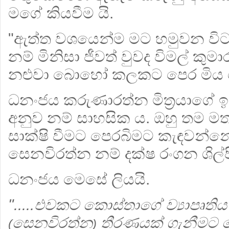
මගේ කියවීම යි.
"ඇත්ත වශයෙන්ම මට හමුවන විට
නම් මිනිසා ජීවත් වුවද විමල් කුම
නළුවා බොහෝ කලකට පෙර මිය ගො
ධනංජය කරුණාරත්න මිත්‍රයාගේ ඉ
අනුව නම් සාහසික ය. ඔහු තම මත
සාක්ෂි වීමට පෙරබිමට කැඳවන්නේ
සෙනවිරත්න නම් දක්ෂ රංගන ශිල්පි
ධනංජය මෙසේ ලියයි.
".....එවකට කොස්තාගේ ව්‍යාපෘතිය 
සෙනවිරත්න
තීරණයක් ගැනීමට 
(
)