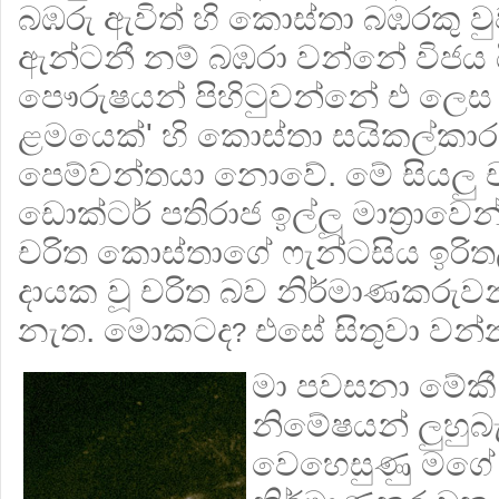
බඹරු ඇවිත් හි කොස්තා බඹරකු වු
ඇන්ටනී නම් බඹරා වන්නේ විජය ය
පෞරුෂයන් පිහිටුවන්නේ එ ලෙස ය
ළමයෙක්' හි කොස්තා සයිකල්කාර ද
පෙම්වන්තයා නොවේ. මේ සියලු ච
ඩොක්ටර් පතිරාජ ඉල්ලූ මාත්‍රාවෙන
චරිත කොස්තාගේ ෆැන්ටසිය ඉර
දායක වූ චරිත බව නිර්මාණකරුවන්
නැත. මොකටද
එසේ සිතුවා වන්
?
මා පවසනා මේක
නිමේෂයන් ලුහුබ
වෙහෙසුණු මගේ