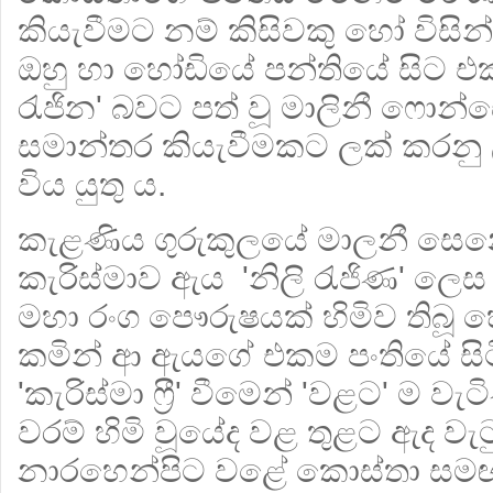
කියැවීමට නම් කිසිවකු හෝ විසි
ඔහු හා හෝඩියේ පන්තියේ සිට එක
රැජින' බවට පත් වූ මාලිනී ෆොන
සමාන්තර කියැවීමකට ලක් කරනු ලැ
විය යුතු ය.
කැළණිය ගුරුකුලයේ මාලනී සෙන
කැරිස්මාව ඇය 'නිලි රැජිණ' ලෙස 
මහා රංග පෞරුෂයක් හිමිව තිබූ 
කමින් ආ ඇයගේ එකම පංතියේ සිට
'කැරිස්මා ෆ්‍රී' වීමෙන් 'වළට' ම
වරම් හිමි වූයේද වළ තුළට ඇද වැ
නාරහෙන්පිට වළේ කොස්තා සමඟ 