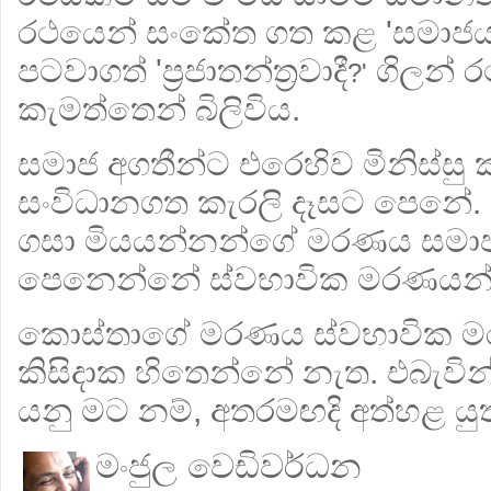
රථයෙන් සංකේත ගත කළ 'සමාජය'
පටවාගත් 'ප්‍රජාතන්ත්‍රවාදී
ගිලන් ර
?'
කැමත්තෙන් බිලිවිය.
සමාජ අගතීන්ට එරෙහිව මිනිස්සු 
සංවිධානගත කැරලි දෑසට පෙනේ. 
ගසා මියයන්නන්ගේ මරණය සමා
පෙනෙන්නේ ස්වභාවික මරණයන්
කොස්තාගේ මරණය ස්වභාවික 
කිසිදාක හිතෙන්නේ නැත. එබැවින්
යනු මට නම්, අතරමඟදි අත්හළ යුත
මංජුල වෙඩිවර්ධන