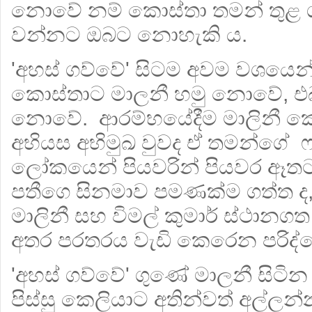
නොවේ නම් කොස්තා තමන් තුළ ගැ
වන්නට ඔබට නොහැකි ය.
'අහස් ගව්වේ' සිටම අවම වශයෙන
කොස්තාට මාලනී හමු නොවේ, එබැ
නොවේ. ආරම්භයේදීම මාලිනී ක
අභියස අභිමුඛ වුවද ඒ තමන්ගේ 
ලෝකයෙන් පියවරින් පියවර ඈතට
පතීගෙ සිනමාව පමණක්ම ගත්ත ද, 
මාලිනී සහ විමල් කුමාර් ස්ථා
අතර පරතරය වැඩි කෙරෙන පරිද්ද
'අහස් ගව්වේ' ගුණේ මාලනී සිටි
පිස්සු කෙලියාට අතින්වත් අල්ල