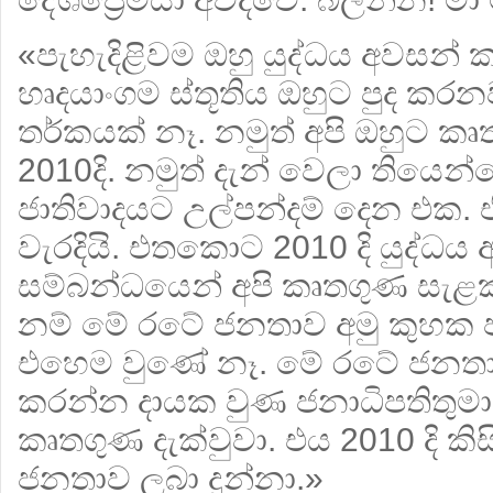
«පැහැදිළිවම ඔහු යුද්ධය අවසන
හෘදයාංගම ස්තූතිය ඔහුට පුද කරන
තර්කයක් නෑ. නමුත් අපි ඔහුට ක
2010දි. නමුත් දැන් වෙලා තියෙන
ජාතිවාදයට උල්පන්දම් දෙන එක.
වැරදියි. එතකොට 2010 දි යුද්ධය 
සම්බන්ධයෙන් අපි කෘතගුණ සැ
නම් මේ රටේ ජනතාව අමු කුහක ජ
එහෙම වුණේ නෑ. මේ රටේ ජනතාව 
කරන්න දායක වුණ ජනාධිපතිතු
කෘතගුණ දැක්වුවා. එය 2010 දි ක
ජනතාව ලබා දුන්නා.»