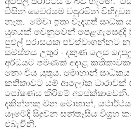
අචපල පරාර්ථය ම බව හැඟේ. විය
විසින් වෛරයම වපුරමින් විහිදුව
නැත. මේවා ඉතා වැදගත් සාධක ය. 
යුගයක් වෙනුවෙන් පෙළගැසෙද්දී 
පුළුල් පරාසයක පවත්වාගන්නට නම
සමස්තය උතුර - දකුණ ලෙස දෙපල
අර්ධයට පමණක් අදාළ කතිකාවකට
නො විය යුතුය. මොහාන් සාධකය 
කතිකාවට යම් ආලෝක ධාරාවක් 
පෝෂණය කිරීමේ අපේක්ෂාවෙනි.
දකින්නකු වන මොහාන්, යථාර්ථ
යෑමේදී සිදුවන සන්තෑසිය විග්‍රහ
එබැවිනි.