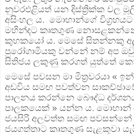
නුවරඑළියත් යන දිස්ත්‍රික්ක වල 
අසිංහල ය. මොහාන්ගේ විග්‍රහය
මහින්දට කෘතගුණ නොසළකන්නෝ
කුහකයෝ ය. මෙසේ සිතන්නකු අල
පුරෝගාමියකු වන්නේ නම් අප ඔ
සිතිජය ලකුණු කරගත් යුත්තේ ක
මෙසේ පවසන මා මිත්‍රවරයා « ඉන්
අඩවිය සමඟ පවත්වන සාකච්ඡාවේ 
පාලනය කරන්නෙ බෞද්ධ දර්ශන
පාලකයෙක් » යන්න ය. මොහාන් ම
ජයසිරි අලවත්ත සමඟ පවසන්නේ ක
ජයගත්තාට කෘතගුණ සැළකූවා යැය