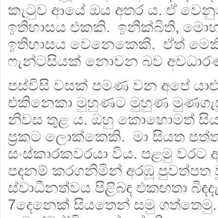
කැටුව ආයේ ඔය අතර ය. ඒ වෙනු
ඉතිහාසය එකකි. ඉනික්බිති, මොහ
ඉතිහාසය වෙනෙකෙකි. ඒත් මෙකී
ෆැන්ටසියක් නොවන බව අවධාරණ
පස්විසි වසක් පමණ වන අපේ යාළු
එකිනෙකා මුහුණට මුහුණ මුණගැසු
නිවස තුළ ය. ඔහු කොහොමත් සිය
ප්‍රකට ලොක්කෙකි. මා සියත පත්ත
සංස්කාරකවරයා විය. පළමු වරට ආ
පදනම් කරගනිමින් අරඹූ පුවත්පත
ස්වාධීනත්වය පිළිබඳ එකඟතා බිඳ
7දෙනෙක් සියතෙන් සමු ගත්තෙමු