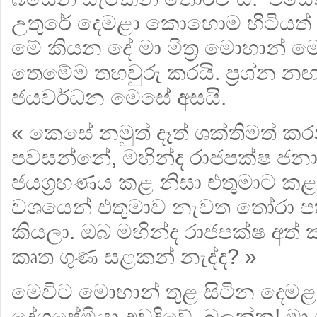
උතුරේ දෙමළා කොහොම හිටියත් 
මේ කියන දේ මා මිත්‍ර මොහාන් ම
තෙමේම තහවුරු කරයි. ප්‍රශ්න න
ජයවර්ධන මෙසේ අසයි.
« කෙසේ නමුත් දෑත් ශක්තිමත් 
පවසන්නේ, මහින්ද රාජපක්ෂ ජනාධ
ජයග්‍රහණය කළ නිසා එතුමාට කළ
වශයෙන් එතුමාව නැවත තෝරා පත්
කියලා. ඔබ මහින්ද රාජපක්ෂ අත් 
කෘත ගුණ සළකන් නැද්ද? »
මෙවිට මොහාන් තුළ සිටින දෙමළ 
දේශප්‍රේමියා අවදිවේ. බලන්න! මා 