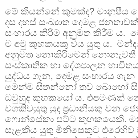
මේ කියන්නේ කුමක්ද? මානුෂීය
දස දහස් සංඛ්‍යාත දෙමළ ජනතාවක
සංහාරය කිරීම අනුමත කිරීම ය. 
ම අමු කුහකයකු විය යුතු ය. මන්
අනුමත නොකිරීමෙන් නොනැවතී 
සංස්කෘතික හා දේශපාලන භාවිතය
යුද්ධය ගැන, දෙමළ සංහාරය ගැන 
මෙන්ම සිතන්නෝ තව බොහෝ සිට
ඔවුහුද කුහකයෝ ය. එපමණක් 
වගකිවයුතු යුද ප්‍රධානියකු වන ජ
ෆොන්සේකා පට්ට කුහකයෙකි. ම
සැළකිය යුතු මිනිසෙකුට එරෙහිව