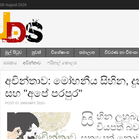
08
August
2026
මුල් පිටුව
පුවත්
විශේෂාංග
සමාලාප
විවරණ හා වීමංසා
සමකය
අචින්තාව
ෆයිනල් කොලම
අචින්තාව: මෝහනීය සිහින, දු
සහ "අපේ පරපුර"
POST 07 JANUARY 2015
සි
හින ලුහුබ
වියපත් බව
සත්‍යයක් නොව