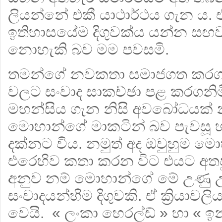
ලියන්නේ එකී යාථාර්ථය ගැන ය. 
ඉතිහාසයේම දිගුවක්ය යන්න සඟ
නොහැකි බව මම පවසමි.
තමන්ගේ නවකතා සමාජගත කරගන
වලට සංවාද සාකච්ඡා පළ කරගනිම
මහන්සිය ගැන නිසි අවබෝධයක් 
මොහාන්ගේ මාකටින් බව පැවසූ හැ
දක්නට විය. නමුත් අද ඔවුහුම ම
එරෙහිව කතා කරන විට එයට අතපුර
අනුව නම් මොහාන්ගේ මේ උණු උණ
සංවාදයන්හිම දිගුවකි. ඒ ක්‍රියාවල
වෙයි. « ලංකා හෙරල්ඩ් » හා « ඉන