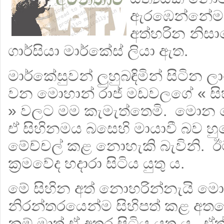
ඇරඹෙන්නේම සි
අත්හරින නිසාවෙ
ගාර්සියා මාර්කේස් ලියා ඇත.
මාර්කේසුවන් ලුහුබඳිමින් සිටින ලාං
වන මොහාන් රාජ් මඩවලගේ « සිහ
» වලට මම කැමැත්තෙමි. මොන මො
ඒ සිහිනමය බසෙහි මායාවී බව හු
මේච්චල් කළ නොහැකි බැවිනි. ඊ
ක්‍රමවේද හදාරා සිටිය යුතු ය.
මේ සිහින අත් නොහරින්නැයි ම
නිරන්තරයෙන්ම සිහිපත් කළ අත
නම් මාත් ඒ අතර සිටිය යුතු ය. ඒත්