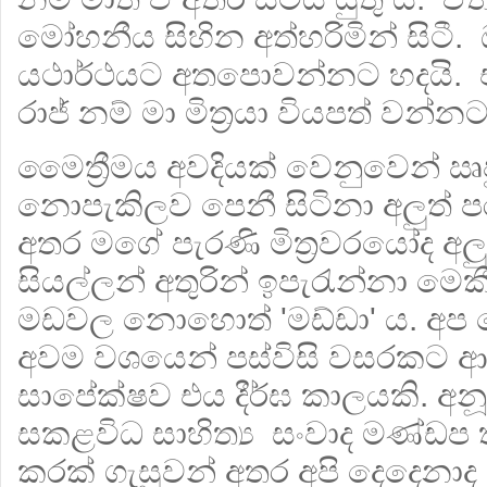
මෝහනීය සිහින අත්හරිමින් සිටී
යථාර්ථයට අතපොවන්නට හදයි. 
රාජ් නම් මා මිත්‍රයා වියපත් වන්නට
මෛත්‍රීමය අවදියක් වෙනුවෙන් 
නොපැකිලව පෙනී සිටිනා අලුත් ප
අතර මගේ පැරණි මිත්‍රවරයෝද අලුත්
සියල්ලන් අතුරින් ඉපැරැන්නා මෙක
මඩවල නොහොත් 'මඩ්ඩා' ය. අප 
අවම වශයෙන් පස්විසි වසරකට ආ
සාපේක්ෂව එය දීර්ඝ කාලයකි. අ
සකළවිධ සාහිත්‍ය සංවාද මණ්ඩප 
කරක් ගැසූවන් අතර අපි දෙදෙනාද ව