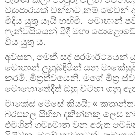
ව්‍යාපාරයක් වන්නට නම් මෙවන් දෘ
මිදිය යුතු යැයි හඟිමි. මොහාන් ප
ෆැන්ටසියෙන් මිදී මහා පොළොවේ
විය යුතු ය.
අවසන, මෙකී සද් පරමාර්ථයෙන් ය
මොහාන් ලුහුබඳිමින් යන මාකේසු
කරමි. මිත්‍රත්වයෙනි. මගේ මිත්‍ර 
මොහොතේදීත් ඔහු වටහා ගනු ඇතැ
මාකේස් මෙසේ කියයි; « කතාන්ත
බරපතල සිහින දකින්නකු ලෙස නම්
එමගින් ගම්‍යමාන වන අරුත මෙබ