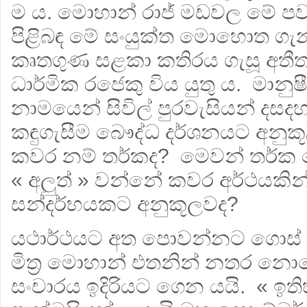
ම ය. මොහාන් රාජ් මඩවල මේ ප
පිළිබඳ මේ සංයුක්ත මොහොත ගැන
කෘතගුණ සළකා කතිරය ගැසූ අත
ධාර්මික රජෙකු විය යුතු ය. මාන
නාමයෙන් සිවිල් පුරවැසියන් දස
කඳුගැසීම බෞද්ධ දර්ශනයට අනුකූල
කවර නම් තර්කද? මෙවන් තර්ක
« අලුත් » වන්නේ කවර අර්ථයකි
සන්දර්භයකට අනුකූලවද?
යථාර්ථයට අත පොවන්නට ගොස් අ
මිත්‍ර මොහාන් එතනින් නතර නොව
සංචාරය ඉදිරියට ගෙන යයි. « ඉ