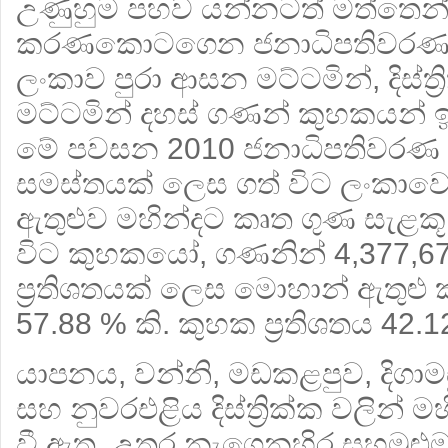
උණුහුම පහව යන්නටත් මත්තෙන් ප්‍
කරණකොටගෙන ජනාධිපතිවරණ 
ලංකාව පුරා ආසන මට්ටමින්, දිස්ත්‍ර
මට්ටමින් දහස් ගණන් කුහකයන් 
මේ පවසන 2010 ජනාධිපතිවරණ ප්
සමස්තයක් ලෙස ගත් විට ලංකාවෙ
ඇතුළුව මහින්දට කෘත ගුණ සැළකූ 
විට කුහකයෝ, ගණනින් 4,377,679
ප්‍රතිශතයක් ලෙස මොහාන් ඇතුළු
57.88 % කි. කුහක ප්‍රතිශතය 42.1
යාපනය, වන්නි, මඩකළපුව, දිගාමඩු
සහ නුවරඑළිය දිස්ත්‍රික්ක වලින් 
වී ඇත. උතුර නැගෙනහිර සහමුළුම