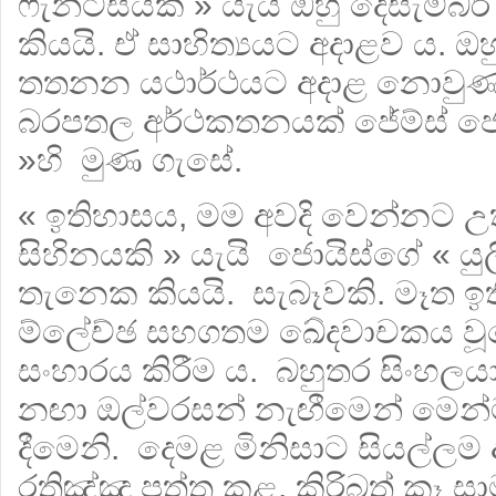
ෆැන්ටසියක් » යැයි ඔහු දෙසැම්බර්
කියයි. ඒ සාහිත්‍යයට අදාළව ය. ඔ
තතනන යථාර්ථයට අදාළ නොවුණත
බරපතල අර්ථකතනයක් ජේම්ස් ජොයි
»හි මුණ ගැසේ.
« ඉතිහාසය, මම අවදි වෙන්නට 
සිහිනයකි » යැයි ජොයිස්ගේ « යුලි
තැනෙක කියයි. සැබෑවකි. මෑත 
ම්ලේච්ඡ සහගතම ඛේදවාචකය වූය
සංහාරය කිරීම ය. බහුතර සිංහලය
නඟා ඔල්වරසන් නැඟීමෙන් මෙන්
දීමෙනි. දෙමළ මිනිසාට සියල්ල
රතිඤ්ඤා පත්තු කළ, කිරිබත් කෑ සා