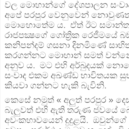
වල මොහාන්ගේ දේශපාලන සංව
අපේ පරපුර වෙනුවෙන් නොවුණත
මොහොතේම ය. ඒත් ඊට සමාන්තර
රාජපක්‍ෂගේ ගෝත්‍රික රෙජීමයේ 
කනිපන්දම් ගසනා දිනමිණේ සාහිත
කරගන්නට මොහාන් සමත් වන්න
අනුව ය. මට එහි අර්බුදයක් නො
සංවාද එකම අඛණ්ඩ භාවිතයක ස
කියවා ගන්නට හැකි බැවිනි.
කෙසේ නමුත් « අලුත් පරපුර » ද
බැලුවත් එහි ඇති තරුණ ජවයේ 
අවංකභාවයෙන් දුදුළයි. ඔවුන්