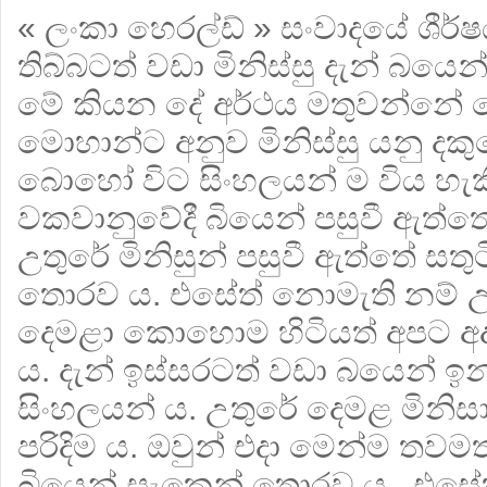
« ලංකා හෙරල්ඩ් » සංවාදයේ ශීර්ෂය
තිබ්බටත් වඩා මිනිස්සු දැන් බය
මේ කියන දේ අර්ථය මතුවන්නේ ප
මොහාන්ට අනුව මිනිස්සු යනු ද
බොහෝ විට සිංහලයන් ම විය හැකි 
වකවානුවේදී බියෙන් පසුවී ඇත්තේ
උතුරේ මිනිසුන් පසුවී ඇත්තේ සතු
තොරව ය. එසේත් නොමැති නම් 
දෙමළා කොහොම හිටියත් අපට අද
ය. දැන් ඉස්සරටත් වඩා බයෙන් ඉ
සිංහලයන් ය. උතුරේ දෙමළ මිනිස
පරිදිම ය. ඔවුන් එදා මෙන්ම තවමත්
බියෙන් සැකෙන් තොරව ය. එසේත