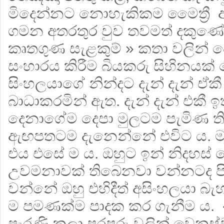
මිදෙන්නට නොහැකිකම මෛත්‍රී
ගමන අතරතුර වුව තවමත් දකුණ
කෘතගුණ සැළකුම් » කතා වලින්
සංහාරය කිරීම බියකරු සිහිනයක
සිංහලයාගේ නින්දට දැන් දැන් ඒක
බාධාකරමින් ඇත. දැන් දැන් එකී 
දෙනාගේම දෙපා මුලටම පැමිණ 
ඇඟපතටම දැනෙන්නේ එවිට ය. මා 
එය එසේ ම ය. ඔහුට ඉන් නිදහස් 
උවමනාවක් තිබෙනවා වන්නටද පිළ
වන්නේ ඔහු එහිදීත් අසිංහලයා බැහ
ම පමණක්ම පාදක කර ගැනීම ය. « 
පැරණි කලා පරපුරු වලින් වෙනස්