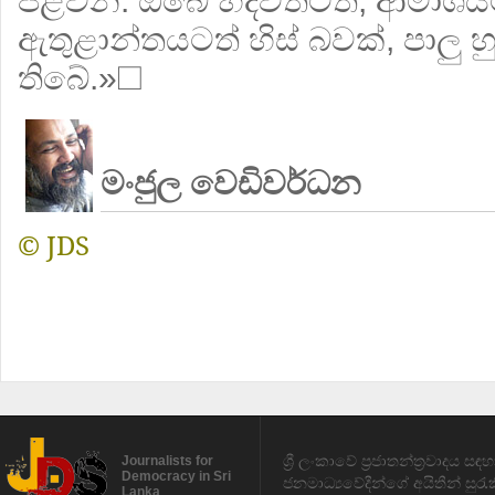
පිළිවන. ඔබේ හදවතටත්, ආමාශයටත
ඇතුළාන්තයටත් හිස් බවක්, පාලු 
තිබේ.»
☐
මංජුල වෙඩිවර්ධන
© JDS
ශ්‍රී ලංකාවේ ප්‍රජාතන්ත්‍රවාදය 
Journalists for
Democracy in Sri
ජනමාධ්‍යවේදීන්ගේ අයිතීන් සුර
Lanka