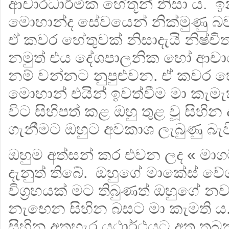
ආචාරධාර්මික හේතූන් නිසා ය. 
මොහාන්ද සේවයෙන් නික්මුණු බව 
ඒ කවර හේතුවක් නිසාදැයි නිෂ්ච
නමුත් එය දේශපාලනික හෝ ආචාර
නම් වන්නට නුපුළුවන. ඒ කවර හ
මොහාන් එයින් ඉවත්වීම මා කැමැත
විට සිහිපත් කළ ඔහු තුළ වූ සිහින
ගැනීමට ඔහුට අවකාශ ලැබුණු බැව
ඔහුම අත්සන් කර එවන ලද « මාග
දැනුත් තිබේ. ඔහුගේ මාකේස් ව
විග්‍රහයක් මට තිබුණත් ඔහුගේ 
නැඟෙන සිහින බසට මා කැමති ය.
සිහින අතහැර යථාර්ථයට අත තබන