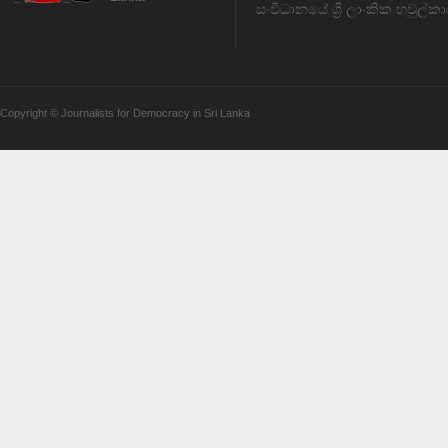
සංවිධානයේ ශ්‍රී ලාංකික හවුල්කා
Copyright © Journalists for Democracy in Sri Lanka