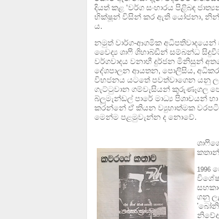
දියත් කළ ‘වර්ග සංහාරය පිළිබඳ ජාත්
භික්ෂූන් විසින් කර ඇති යෝජනා, නි
ය.
නමුත් වාර්ග-ආගමික අධිපතිවාදයෙන් ප
වෛද්‍ය ශාෆි ශිහාබ්ඩීන් සම්බන්ධ සිදු
වර්ගවාදය වනාහී දුර්ජන මිනිසුන් අ
දේශපාලන ආයතන, පොලිසිය, අධිකරණය
විභජනය යටතේ පවත්වාගෙන යනු ලබන 
ගැට්ටුවාන ගම්වැසියන් කුරුණෑගල පො
බ්ලූමැන්ඩල් පාරේ මාධ්‍ය පිශාචයන් 
කරන්නේ ඒ කියන ව්‍යුහාත්මක වරප
මෙන්ම පළමුවැන්න ද නොවේ.
ශාෆිග
කතාන්
ප
1996
විශේෂ
සහකාර
ගනු ලැ
'බෝනි
නිවේදන