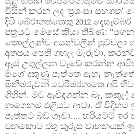
තුළ ගජබා රෙජිමේන්තුවේ කාර්යක
විසින් කරන ලද ‘ප‍්‍රශංසා සහගත
දිවි බේරාගත්තෙකු
දෙසැම්බර්
2012
පත‍්‍රයට මෙසේ කියා තිබිණ: ‘‘ගෙ
කොල්ලන්ව අයන්වලින් පුච්චලා හ
අතපය පෙති ගහල මැරුවා. කරන්ට
ඇස් උගුල්ලන වැඩේ කරන්න ආමික
මගේ දකුණු පැත්තෙ ඇහැ නැත්තේ ඌ
මිනීමරුවන් වෙරිමරගාතෙ අපි හ
ගිහින්. මට ඇවිදගන්න බෑ, කකුල
ගාගෙනම එළියට ආවා. ඒ විදිහට
පැත්තට බඩ ගෑවා.... හරියටම ඉර
එනකොට රතු කුරුස වාහනයක්