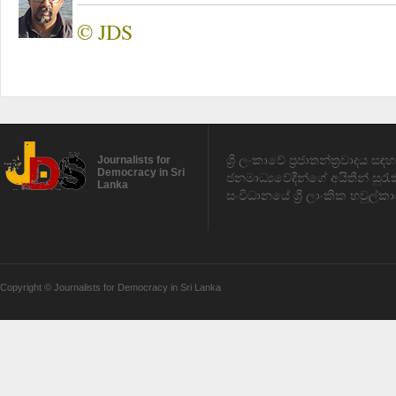
© JDS
ශ්‍රී ලංකාවේ ප්‍රජාතන්ත්‍රවාදය 
Journalists for
Democracy in Sri
ජනමාධ්‍යවේදීන්ගේ අයිතීන් සුර
Lanka
සංවිධානයේ ශ්‍රී ලාංකික හවුල්කා
Copyright © Journalists for Democracy in Sri Lanka