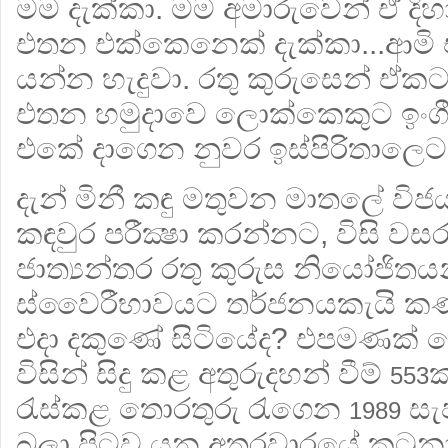
මම දැක්කා. මම අමාරුවෙන් ඒ ද
එතන එක්කෙනෙක් දැක්කා...ආම
යන්න හැදුවා. රතු කුරුසෙන් ඒකට
එතන හමුදාවෙ ලොක්කෙකුට ඉංගීස
එකේ දාගෙන නුවර ඉස්පිරිතාලෙට
දැන් මිනී කඳු මතුවන මාතලේ විජය 
කඳවුර පරීක්‍ෂා කරන්නට, විසි 
ජාත්‍යන්තර රතු කුරුස නියෝජිතය
ස්වෛරීභාවයට තර්ජනයකැයි කණස
එදා දකුණේ සිටියේද? එපමණක් නො
විසින් සිදු කළ අතුරුදහන් වීම්
ක
553
රැස්කළ තොරතුරු රැගෙන
සැප
1989
බලා පිටව යන අතරවාරයේ කටුන