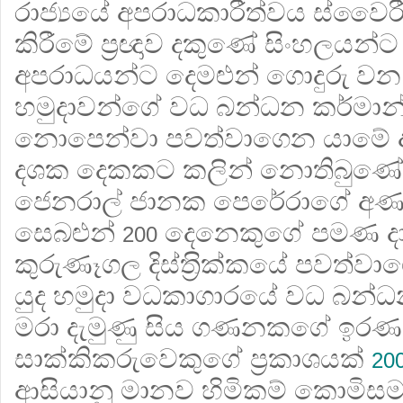
රාජ්‍යයේ අපරාධකාරීත්වය ස්වෛ
කිරීමේ ප‍්‍රඥාව දකුණේ සිංහලය
අපරාධයන්ට දෙමළුන් ගොදුරු වන 
හමුදාවන්ගේ වධ බන්ධන කර්මාන්ත
නොපෙන්වා පවත්වාගෙන යාමේ අ
දශක දෙකකට කලින් නොතිබුණේ 
ජෙනරාල් ජානක පෙරේරාගේ අණ යට
සෙබළුන්
දෙනෙකුගේ පමණ ද
200
කුරුණෑගල දිස්ත‍්‍රික්කයේ පවත්ව
යුද හමුදා වධකාගාරයේ වධ බන
මරා දැමුණු සිය ගණනකගේ ඉරණම 
සාක්කිකරුවෙකුගේ ප‍්‍රකාශයක්
20
ආසියානු මානව හිමිකම් කොමිසම ව