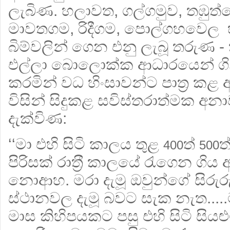
ලැබිණ. හලාවත, ගල්ගමුව, තඹුත්ත
මාවතගම, රිදීගම, පොල්ගහවෙල හා ප
බිම්වලින් ගෙන එනු ලැබූ තරුණ -
එල්ලා බොලොක්ක ආධාරයෙන් ගි
කරමින් වධ හිංසාවන්ට පාත‍්‍ර ක
විසින් සිදුකළ සවිස්තරාත්මක 
දැක්විණ:
‘‘මා එහි සිටි කාලය තුළ
ත්
ත
400
500
පිරිසක් රාත‍්‍රී කාලයේ රැගෙන ගිය
නොආහ. මරා දැමූ ඔවුන්ගේ සිරුරු අව
ස්ථානවල දැමූ බවට සැක නැත....
මාස කිහිපයකට පසු එහි සිටි සියළු