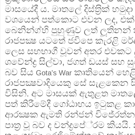
මාසයේදී ය. මාතලේ දිස්ත‍්‍රික් හම
වශයෙන් පත්කොට එවන ලද, එක්
බෙනින්ග්හි පුහුණුව ලත් ලූතින
රාජපක්‍ෂ යටතේ ජවිපෙ කැරළි මර්දන ක
ලෙස සහභාගී වූවන් අතර එවකට ල
ශවේන්ද්‍ර සිල්වා, ජගත් ඩයස් සහ ස
බව සිය
කෘතියෙන් හෙළ
Gota's War
රාජපක්‍ෂවාදියෙකු සේ සැළකෙන සී 
විසිනි. අට මාසයක් ඇතුළත මාතල
පත් කිරීමේදී ගෝඨාභය ඉටුකළ කා
ආරක්‍ෂක ඇමති රන්ජන් විජේරත්නග
පාත‍්‍ර වූ බව ද චන්ද්‍රපේ‍්‍රම කිය