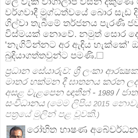
ලේ වැකි වාගාලාප විසින් දකුණේ මි
වර්ගවාදී මුග්ධත්වයේ බොර සැඩ ද
ගිල්වා තැබීමේ තර්ජනය පැරණි ජ
විස්මයක් නොවේ. නමුත් සොර ද
‘නැගිටින්නට අර ඇඳිය හැක්කේ’ ඔ
බුදියාගත්තවුන්ට පමණි.☐
ප්‍රධාන සේයාරුව: ශ්‍රී ලංකා ආරක්‍ෂ
මාතර හක්මන දී ඝාතනය කරන ලද
අසළ වැළපෙන ඥාතීන් -
/ ජාත්
1989
සංවිධානය
මෙම ලිපිය
නොවැම
(
2015
පත්‍රයේ මුලින් පළ වූවකි.
)
රෝහිත භාෂණ අබේවර්ධන