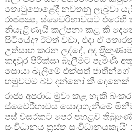
තොටුපොළේදී නවතනු ලැබූවා යැය
රාජපක්‍ෂ, ස්වෛරීභාවයට එරෙහි ක
නියැළිණැයි කල්පනා කළ කී දෙන
සිටියේද
ඊටත් වඩා, එදා ඒ තොරත
?
උත්සාහ කරන ලද්දේ, අද ත‍්‍රිකු
කඳවුර පිරික්සා බැලීමට පැමිණි අතු
සොයා බැලීමේ එක්සත් ජාතීන්ගේ ක‍්
හමුවටම බව දන්නෝ කී දෙනෙක් දැ
රාජ්‍ය අපරාධ මුවා කළ හැකි බං
ස්වෛරීභාවය යොදාගැනීමේ මිනීම
පස් වසරකට පෙර පහළව තිබුණේ ‘ජ
සංවිධානය ත‍්‍රස්ත සංවිධානයකැයි’