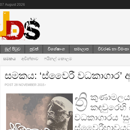
07
August
2026
මුල් පිටුව
පුවත්
විශේෂාංග
සමාලාප
විවරණ හා වීමංසා
සමකය
අචින්තාව
ෆයිනල් කොලම
සමකය: ‘ස්වෛරී වධකාගාර’ ආර
POST 28 NOVEMBER 2015
ත්‍රි
කුණාමලය 
කඳවුරෙහි 
වධකාගාරය ‘සුද
ස්වෛරීභාවයට