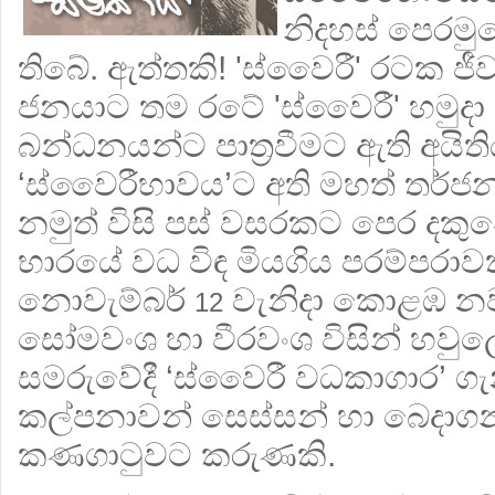
නිදහස් පෙරම
තිබේ. ඇත්තකි! 'ස්වෛරී' රටක ජී
ජනයාට තම රටේ 'ස්වෛරී' හමුද
බන්ධනයන්ට පාත‍්‍රවීමට ඇති අයිත
‘ස්වෛරීභාවය’ට අති මහත් තර්
නමුත් විසි පස් වසරකට පෙර දකුණේද
භාරයේ වධ විඳ මියගිය පරම්පරාව
නොවැම්බර්
වැනිදා කොළඹ න
12
සෝමවංශ හා වීරවංශ විසින් හවු
සමරුවේදී ‘ස්වෛරී වධකාගාර’ ගැන ම
කල්පනාවන් සෙස්සන් හා බෙදාග
කණගාටුවට කරුණකි.