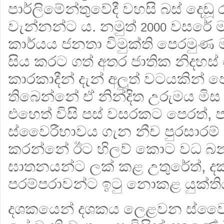
පාර්ලිමේන්තුවේදී වහසි බස් දෙඩූ
වැන්නන්ට ය. නමුත්
වසරේ ම
2000
කාර්යය ජනතා විමුක්ති පෙරමුණ 
සිය කරට ගත් අතර ජාතික නිදහ
කාරකාදීන් දැන් අලූත් වටයකින් 
තිබෙන්නේ ඒ නින්දිත උරුමය මිස
එහෙත් විසි පස් වසරකට පෙරත්, ප
ස්වෛරීභාවය ගැන නීච පුරසාරම් 
කරන්නේ ඊට හිලව් කොට වධ බන
ඝාතනයන්ට ලක් කළ උතුරේත්, දකු
පරම්පරාවන්ට ඉටු නොකළ යුක්තිය
දශකයෙන් දශකය ලෙළවන ස්වෛරී