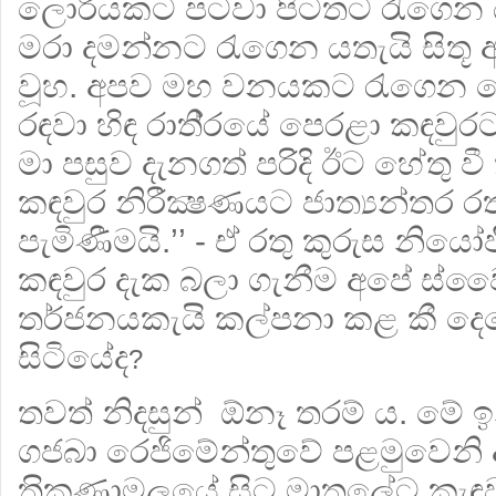
ලොරියකට පටවා පිටතට රැගෙන ය
මරා දමන්නට රැගෙන යතැයි සිතූ ඇ
වූහ. අපව මහ වනයකට රැගෙන ග
රඳවා හිඳ රාති‍්‍රයේ පෙරළා කඳවු
මා පසුව දැනගත් පරිදි ඊට හේතු ව
කඳවුර නිරීක්‍ෂණයට ජාත්‍යන්තර 
පැමිණීමයි.’’ - ඒ රතු කුරුස නිය
කඳවුර දැක බලා ගැනීම අපේ ස්
තර්ජනයකැයි කල්පනා කළ කී දෙ
සිටියේද
?
තවත් නිදසුන් ඕනෑ තරම් ය. මේ ඉන
ගජබා රෙජිමේන්තුවේ පළමුවෙනි
ත‍්‍රිකුණාමලයේ සිට මාතලේට කැ