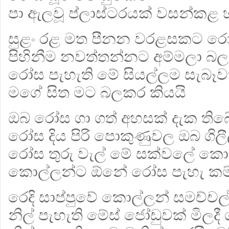
පා ඇලවූ ප්ලාස්ටරයක් වසන්කළ 
සුළං රළ මත පීනන වරළසකට රෝස
පිහිනීම නවත්තන්නට අම්මලා බ
රෝස පැහැති මේ සියල්ලම සැබ
මගේ සිත මට බලකර කියයි
ඔබ රෝස ගා ගත් අහසක් දැක තිබ
රෝස දිය පිරි පොකුණුවල ඔබ ගිලී
රෝස තුරු වැල් මේ සක්වලේ කො
කොල්ලන්ට ඕනේ රෝස පැහැ කම්
රෙදි සාප්පුවේ කොල්ලන් සමච්චල
නිල් පැහැති මේස් ජෝඩුවක් මිලදී 