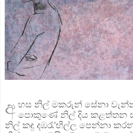
අ
හස නිල් මකරුන් සේනා වැන්
පොකුණේ නිල් දිය කළත්තන 
නිල් කඳු දඹරැ'ඟිල්ල පෙන්නා ක