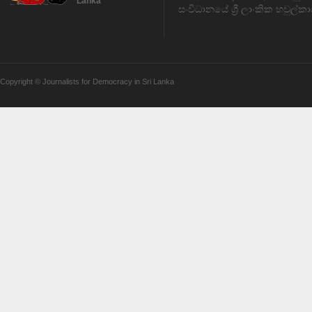
Lanka
සංවිධානයේ ශ්‍රී ලාංකික හවුල්කා
Copyright © Journalists for Democracy in Sri Lanka