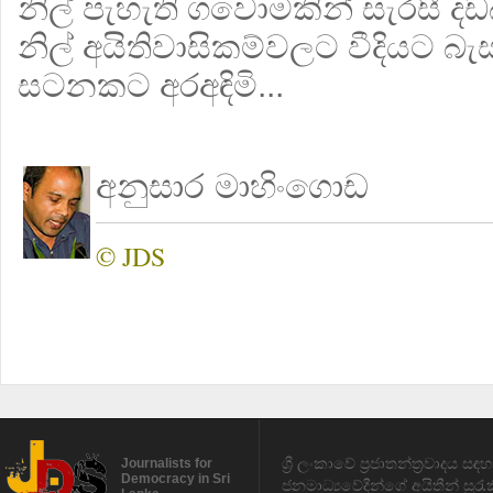
නිල් පැහැති ගවොමකින් සැරසී දඩ
නිල් අයිතිවාසිකම්වලට වීදියට බැ
සටනකට අරඅඳිමි...
අනුසාර මාහිංගොඩ
© JDS
ශ්‍රී ලංකාවේ ප්‍රජාතන්ත්‍රවාදය 
Journalists for
Democracy in Sri
ජනමාධ්‍යවේදීන්ගේ අයිතීන් සුර