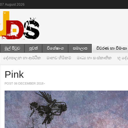
07
August
2026
මුල් පිටුව
පුවත්
විශේෂාංග
සමාලාප
විවරණ හා වීමංසා
දේශපාලන හා ආර්ථික
මානව හිමිකම්
මාධ්‍ය හා සංස්කෘතික
භූ ද
Pink
POST 06 DECEMBER 2018