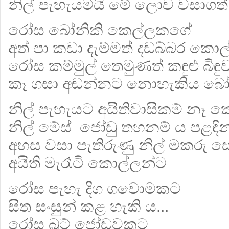
නිල් පැහැයමයි මේ ලොව වසාගත
රෝස බෝනිකි කෙල්ලකගේ
අත් පා කඩා දැම්මත් දඩබ්බර කො
රෝස කම්මුල් තෙමුණත් කඳුළු බිඳු
කෑ ගසා අඬන්නට නොහැකිය බෝ
නිල් පැහැයට අයිතිවාසිකම් නෑ 
නිල් මේස් ජෝඩු තහනම් ය පළඳි
අහස වසා පැතිරුණු නිල් මකරු 
අයිති මැරෑටි කොල්ලන්ට
රෝස පැහැ දිග ගවොමකට
සිත සංසුන් කළ හැකි ය...
රෝස බූට් ජෝඩුවකට