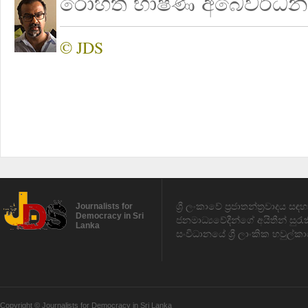
රෝහිත භාෂණ අබේවර්ධන
© JDS
ශ්‍රී ලංකාවේ ප්‍රජාතන්ත්‍රවාදය 
Journalists for
Democracy in Sri
ජනමාධ්‍යවේදීන්ගේ අයිතීන් සුර
Lanka
සංවිධානයේ ශ්‍රී ලාංකික හවුල්කා
Copyright © Journalists for Democracy in Sri Lanka