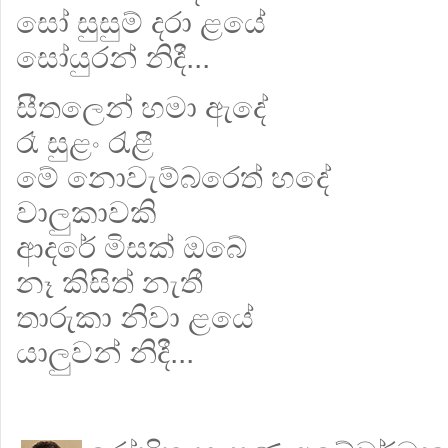
සෝ සුසුම් දරා ළයේ
සෝයුරන් නිදී...
සීතලෙන් හමා ඇදේ
රෑ සුළං රැළී
මේ නොවැම්බරෙත් හදේ
වාලුකාවකි
ආදරේ මිසක් ඔබේ
නෑ කිසිත් නැතී
තාරුකා නිවා ළයේ
යාලුවන් නිදී...