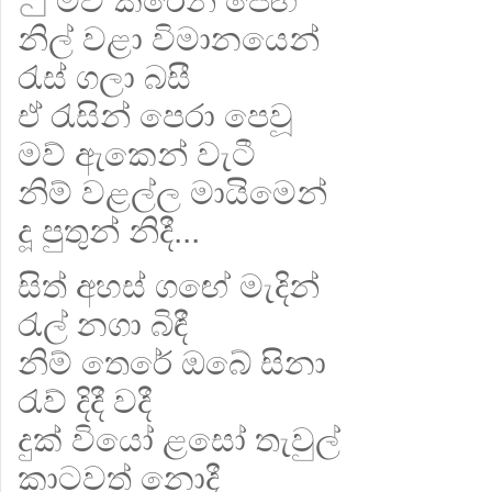
මව් කිරෙන් පෙඟී
නිල් වළා විමානයෙන්
රැස් ගලා බසී
ඒ රැසින් පෙරා පෙවූ
මව් ඇකෙන් වැටී
නිම් වළල්ල මායිමෙන්
දූ පුතුන් නිදී...
සිත් අහස් ගඟේ මැදින්
රැල් නගා බිඳී
නිම් තෙරේ ඔබේ සිනා
රැව් දිදී වදී
දුක් වියෝ ළසෝ තැවුල්
කාටවත් නොදී