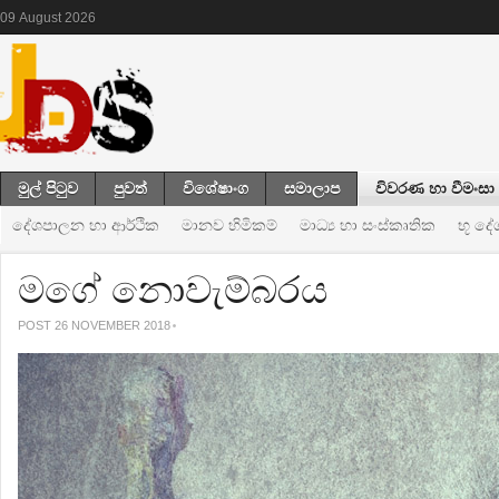
09
August
2026
මුල් පිටුව
පුවත්
විශේෂාංග
සමාලාප
විවරණ හා වීමංසා
දේශපාලන හා ආර්ථික
මානව හිමිකම්
මාධ්‍ය හා සංස්කෘතික
භූ ද
මගේ නොවැම්බරය
POST 26 NOVEMBER 2018