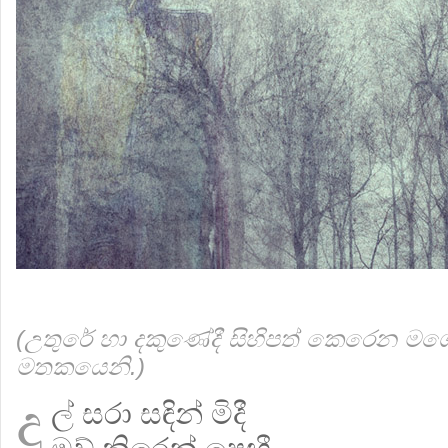
(උතුරේ හා දකුණේදී සිහිපත් කෙරෙන මගේ 
මතකයෙනි.)
දු
ල් සරා සඳින් මිදී