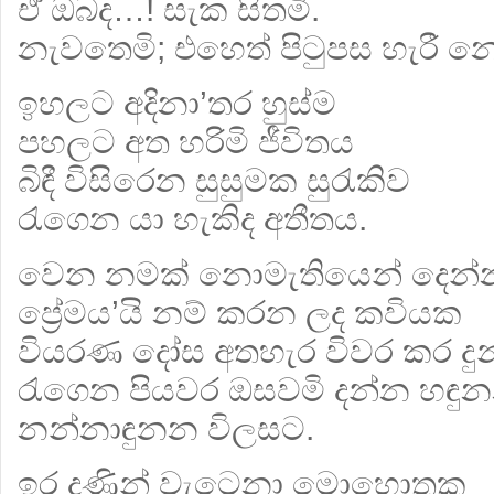
ඒ ඔබද…! සැක සිතමි.
නැවතෙමි; එහෙත් පිටුපස හැරී න
ඉහලට අදිනා’තර හුස්ම
පහලට අත හරිමි ජීවිතය
බිඳී විසිරෙන සුසුමක සුරැකිව
රැගෙන යා හැකිද අතීතය.
වෙන නමක් නොමැතියෙන් දෙන
ප්‍රේමය’යි නම් කරන ලද කවියක
වියරණ දෝස අතහැර විවර කර දු
රැගෙන පියවර ඔසවමි දන්න හඳු
නන්නාඳුනන විලසට.
ඉර දණින් වැටෙනා මොහොතක