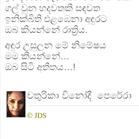
ගල් වුන හදවතකි සඳවත
ඉනික්බිති එළඹෙනා අඳුරට
ඔබ කියන්නේ රාත්‍රිය.
අඳුර උසුලන මේ නිමේෂය
මම කියන්නේ…
ඔබ සිටි අතීතය…!
චතුරිකා විනෝදී පෙරේරා
© JDS