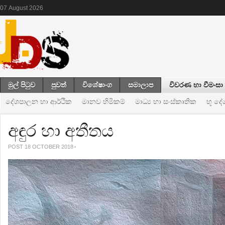
07
August
2026
මුල් පිටුව
පුවත්
විශේෂාංග
සමාලාප
විවරණ හා වීමංසා
දේශපාලන හා ආර්ථික
මානව හිමිකම්
මාධ්‍ය හා සංස්කෘතික
භූ ද
අඳුර හා අතීතය
POST 18 OCTOBER 2018