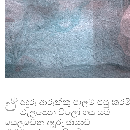
ඒ
අඳුරු ආරුක්කු පාලම පසු කරම
වැලපෙන විලෝ ගස යට
සෙලවෙන අඳුරු ඡායාව