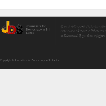
ශ්‍රී ලංකාවේ ප්‍රජාතන්ත්‍රවාදය 
Journalists for
Democracy in Sri
ජනමාධ්‍යවේදීන්ගේ අයිතීන් සුර
Lanka
සංවිධානයේ ශ්‍රී ලාංකික හවුල්කා
Copyright © Journalists for Democracy in Sri Lanka