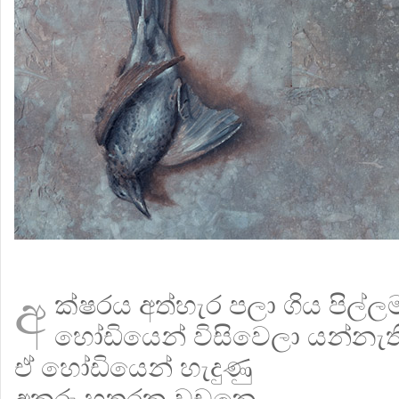
අ
ක්ෂරය අත්හැර පලා ගිය පිල්ල
හෝඩියෙන් විසිවෙලා යන්නැත
ඒ හෝඩියෙන් හැදුණු
අකුරු හතරක වචනෙ