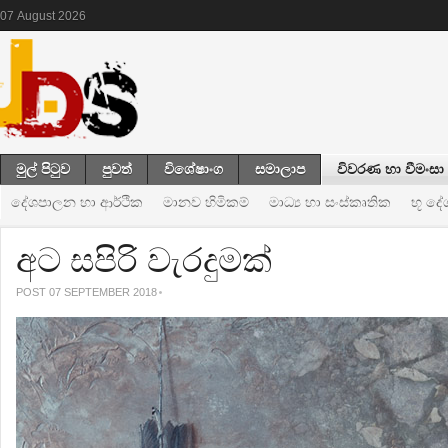
07
August
2026
මුල් පිටුව
පුවත්
විශේෂාංග
සමාලාප
විවරණ හා වීමංසා
දේශපාලන හා ආර්ථික
මානව හිමිකම්
මාධ්‍ය හා සංස්කෘතික
භූ ද
අට සපිරි වැරදුමක්
POST 07 SEPTEMBER 2018