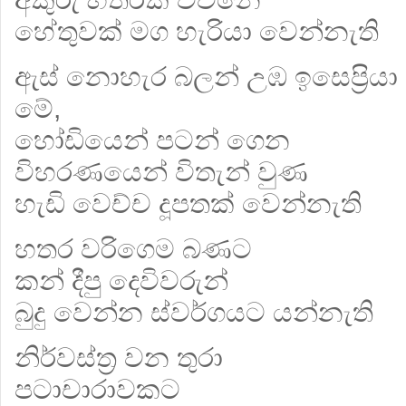
හේතුවක් මග හැරියා වෙන්නැති
ඇස් නොහැර බලන් උඹ ඉසෙප්‍රියා
මේ,
හෝඩියෙන් පටන් ගෙන
විහරණයෙන් විතැන් වුණ
හැඩි වෙච්ච දූපතක් වෙන්නැති
හතර වරිගෙම බණට
කන් දීපු දෙවිවරුන්
බුදු වෙන්න ස්වර්ගයට යන්නැති
නිර්වස්ත්‍ර වන තුරා
පටාචාරාවකට