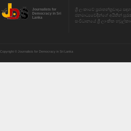
ශ්‍රී ලංකාවේ ප්‍රජාතන්ත්‍රවාදය 
Journalists for
Democracy in Sri
ජනමාධ්‍යවේදීන්ගේ අයිතීන් සුර
Lanka
සංවිධානයේ ශ්‍රී ලාංකික හවුල්කා
Copyright © Journalists for Democracy in Sri Lanka