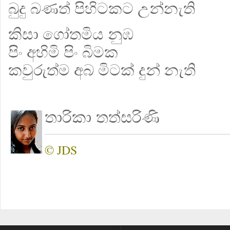
බුදු බණත් පිහිටකට උන්නැති
කිසා ගෝතමිය නුඹ
පිං අහිමි පිං බිමක
කවුරුත‍්ම අබ මිටක් දුන් නැති
තාරිකා තත්සරිණි
© JDS