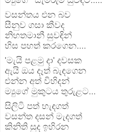
වසන්තය එන බව
සීනුව ගසා කීවද
නිහතමානී සුවඳින්
හිස පහත් කරගෙන....
​'​මැයි පළමු දා'​ දවසක
ඇයි ඔය දෑත් බැඳගෙන
එන්න අත් විහිදන්
ම්‍යු​ගේ මුකුටය ​තුරුළට...
සිලිටි පත් හැඳගත්
වසන්ත දසන් මැදගත්
කිනිති සුද ඉහිරන