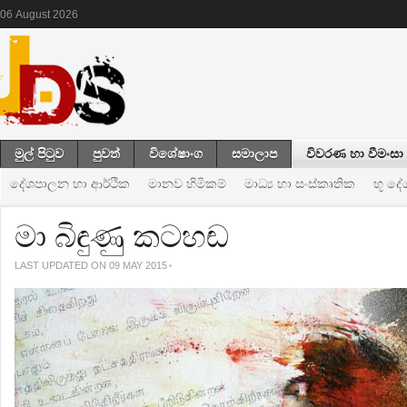
06
August
2026
මුල් පිටුව
පුවත්
විශේෂාංග
සමාලාප
විවරණ හා වීමංසා
දේශපාලන හා ආර්ථික
මානව හිමිකම්
මාධ්‍ය හා සංස්කෘතික
භූ ද
මා බිඳුණු කටහඬ
LAST UPDATED ON 09 MAY 2015