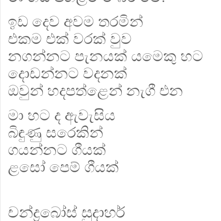
ඉඩ දෙව අවම තරමින්
එකම එක් වරක් වුව
නගන්නට පැනයක් යමෙකු හට
දොඩන්නට වදනක්
ඔවුන් හදපත්ළෙන් නැගී එන
මා හට ද ඇවැසිය
බිඳුණු සරෙකින්
ගයන්නට ගීයක්
ළසෝ පෙම් ගීයක්
චන්ද්‍රබෝස් සුදාහර්