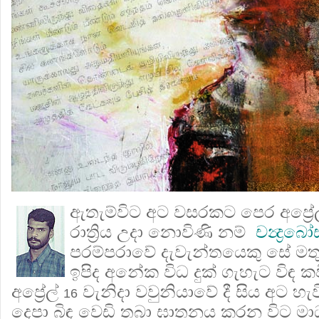
ඇතැම්විට අට වසරකට පෙර අප්‍රේ
රාත්‍රිය උදා නොවිණි නම්
චන්‍ද්‍රබ
පරම්පරාවේ දැවැන්තයෙකු සේ මත
ඉපිද අනේක විධ දුක් ගැහැට විඳ ක
අප්‍රේල්
වැනිදා වවුනියාවේ දී සිය අට හැවිර
16
දෙපා බිඳ වෙඩි තබා ඝාතනය කරන විට මා