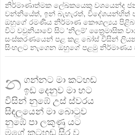
නිර්මාණාත්මක ලේඛකයෙකු වශයෙන්ද ජනා
වන්නියේත්, ඉන් බැහැරත්, විදේශයන්හිත් ප
ඔහුගේ රමණීය නිර්මාණ කෞශල්‍යය පිළිබඳ
විට වවුනියාවේ සිට 'නිලම්' ත්‍රෛමාසික වා
සංස්කරණයෙන් පළ කළ බෝස් විසින් ලි
සිංහලට නැගෙන ඔහුගේ පළමු නිර්මාණය ව
න
ගන්නට මා කටහඬ
ඉඩ දෙනුව මා හට
විසින් නුඹේ උස් ස්වරය
සිඳලූයෙන් මා බොටුව
නුඹේ පා ලකුණු යට
මගේ කටහඬ සිර ව