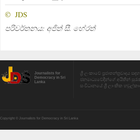
© JDS
පරිවර්තනය: අජිත් සී. හේරත්
ශ්‍රී ලංකාවේ ප්‍රජාතන්ත්‍රවාදය 
Journalists for
Democracy in Sri
ජනමාධ්‍යවේදීන්ගේ අයිතීන් සුර
Lanka
සංවිධානයේ ශ්‍රී ලාංකික හවුල්කා
Copyright © Journalists for Democracy in Sri Lanka