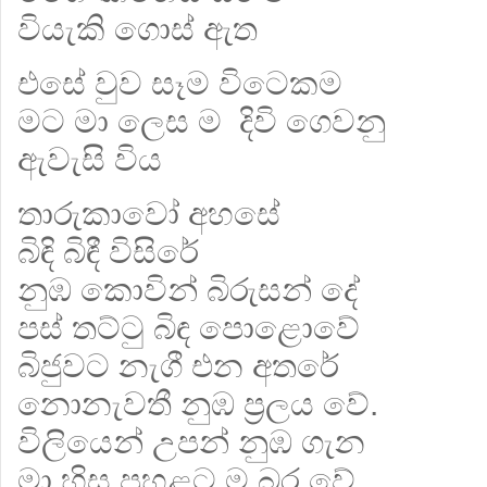
වියැකි ගොස් ඇත
එසේ වුව සෑම විටෙකම
මට මා ලෙස ම දිවි ගෙවනු
ඇවැසි විය
තාරුකාවෝ අහසේ
බිඳි බිඳී විසිරේ
නුඹ කොවින් බිරුසන් දේ
පස් තට්ටු බිඳ පොළොවේ
බිජුවට නැගී එන අතරේ
නොනැවතී නුඹ ප්‍රලය වේ.
විලියෙන් උපන් නුඹ ගැන
මා හිස පහළට ම බර වේ.