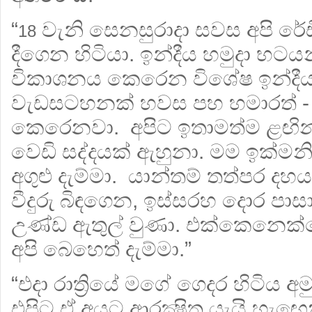
“
වැනි සෙනසුරාදා සවස අපි ර
18
දීගෙන හිටියා. ඉන්දීය හමුදා භට
විකාශනය කෙරෙන විශේෂ ඉන්දීය ග
වැඩසටහනක් හවස පහ හමාරත් - හ
කෙරෙනවා. අපිට ඉතාමත්ම ළඟින් 
වෙඩි සද්දයක් ඇහුනා. මම ඉක්ම
අගුළු දැම්මා. යාන්තම් තත්පර ද
වීදුරු බිඳගෙන, ඉස්සරහ දොර පා
උණ්ඩ ඇතුල් වුණා. එක්කෙනෙක්ග
අපි බෙහෙත් දැම්මා.”
“එදා රාත්‍රියේ මගේ ගෙදර හිටිය අ
එපිට ඒ අයට ආරක්‍ෂිත යැයි හැ