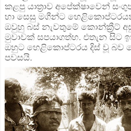
කළපු යාත්‍රාව අපේක්ෂාවෙන් සංගුප්පි
හා සෙසු මගීන්ට හෙළිකොප්ටරය
ඔවුහු බස් නැවතුමේ කොන්ක්‍රීට් අ
මුවාවක් සපයාගත්හ. එතැන සිට ඉත
ඔහුට හෙළිකොප්ටරය දිස් වූ බව 
පවසයි.