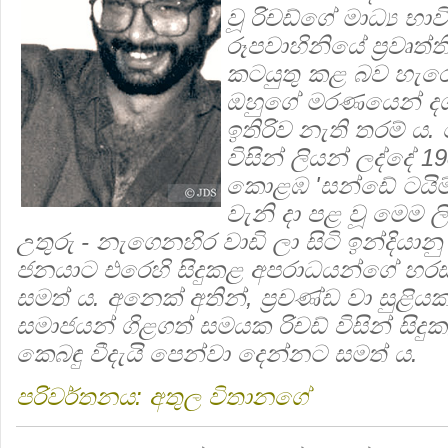
වූ රිචඩ්ගේ මාධ්‍ය භාව
රූපවාහිනියේ ප්‍රවෘත්
කටයුතු කළ බව හැරෙන
ඔහුගේ මරණයෙන් ද
ඉතිරිව නැති තරම් ය.
විසින් ලියන් ලද්දේ 
කොළඹ 'සන්ඩේ ටයිම්ස
වැනි දා පළ වූ මෙම ල
උතුරු - නැගෙනහිර වාඩි ලා සිටි ඉන්දියානු
ජනයාට එරෙහි සිදුකළ අපරාධයන්ගේ හරස
සමත් ය. අනෙක් අතින්, ප්‍රචණ්ඩ වා සුළියක්
සමාජයන් ගිළගත් සමයක රිචඩ් විසින් සිදුක
කෙබඳු වීදැයි පෙන්වා දෙන්නට සමත් ය.
පරිවර්තනය: අතුල විතානගේ