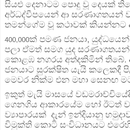
සියළු දෙනාටම පොදු වූ දෙයක් ත
අර්ධද්වීපයෙන් ආ සරණාගතයන් 
තමන්ගේම වූ කථාවක් කියන්නට
ක් පමණ ජනයා, යුද්ධයෙන්
400,000
පලා ඒමත් සමග යුද සරණාගතයන්
කොළඹ නගරය අත්දකිමින් තිබේ.
ජනයාට සුරක්ෂිත යැයි කලෙකදී ප
මෙවර නික්ම එන මහා සෙනඟ 
ඉකුත් මැයි මාසයේ වඩමරාච්චියේදී ශ්
ගෙනගිය ආකාරයේම හෝ ඊටත් වඩා ත
ව්‍යාපාරයක් දැන් ඉන්දියානු හමුද
විමුක්ති කොටි සංවිධානයට එරෙ