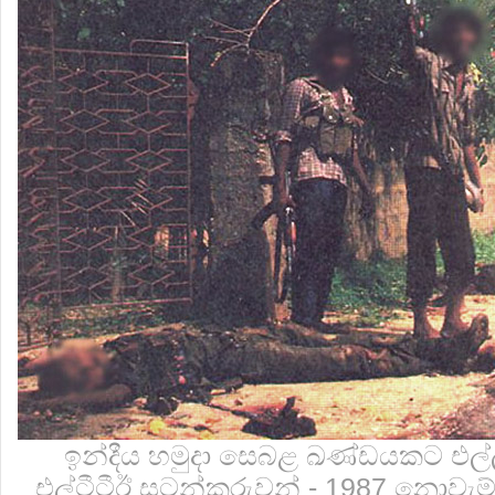
ඉන්දීය හමුදා සෙබළ ඛණ්ඩයකට එල්ල 
එල්ටීටීඊ සටන්කරුවන් - 1987 නොවැම