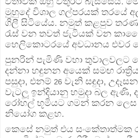
වතාවක් ඔහු වතුරට බැස්සේය. ම
මුහුදේ විශාල ගල්පරයක් තරයේ අ
ගිලී සිටියේය. නමුත් කළපුව තරණ
රැස් වන තවත් ජැටියක් වන කාර
හෙලිකොටරයේ අවධානය එවර යො
පුනරින් පැමිණි වහා තුවාලවලට බ
දන්නා හඳුනන අයෙක් සමඟ රාත්‍රි
පසුදා, එනම්
වැනි සඳුදා, උදෑස
2
6
වැටලූ ඉන්දියානු හමුදා බල ඇණි,
රෝහල් භූමියට ගමන් කරන ලෙස
නියෝග කළහ.
කෙසේ නමුත් එය සංකේතාත්මක රඳ