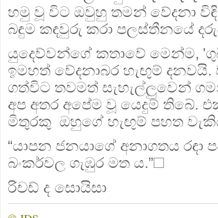
හමු වූ විට ඔවුහු තමන් වේදනා වි
බඳුම කඳවුරු කරා පලස්තීනයේ දර
යුදෙව්වන්ගේ කතාවේ මෙන්ම, 'ගු
ඉමහත් වේදනාබර හැඟුම් දනවයි. 
ගත්විට තවමත් සැහැල්ලුවෙන් ගමන
අප අතර අපේම වූ යෙදුම් තිබේ. 
මිතුරකු ඔහුගේ හැඟුම් පහත වැකි
“යාපන ජනයාගේ අනාගතය රඳා ප
බංකර්වල ගැඹුර මත ය.”☐
රිචඩ් ද සොයිසා