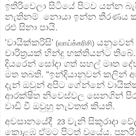
ඉතිරිවෙලා සිටියේ පිටව යන්න බැර
නැතිනම් නොයා ඉන්න තීරණය කළ
රළු සිනා පායි.
'වායික්කරිසි'
යනුවෙන් 
(வாய்க்கரிசி)
චාරිත්‍රයක් හින්දු භක්තියන්ට තිබ
දියරෙන් සෝදා ගත් සහල් මෘත ද
මත තබති. “ඉන්දියානුවන් කලින් 
දැන් ඔවුන් අපිට ගේන්නේ වායික්
ආරක්ෂිත නිවෙස්වල සෙනගින් පිර
වාඩි වී ඔවුහු නැවතත් කියති.
අවසානයේදී
වැනි සිකුරාදා වේ
23
කොළඹ ඒමට පිටත් වූයේය. පූනරී