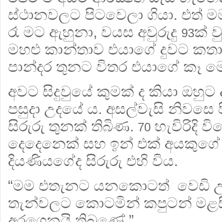
ස්ථානවලට පිටවෙලා ගියා. එත් 
රෑ මට ඇහුනා, වයස අවුරුදු
ක් 
93
මහළු කාන්තාව එයාගේ දුවට ක
පාන්දර තුනට විතර එයාගේ කෑ මො
අවට සිදුවුයේ කුමක් ද කියා ඔහ
පසුදා උදයේ ය. අසල්වැසි නිවසෙ
සිරුරු තුනක් තිබිණ.
හැවිරිදි ව
70
දෙදෙනෙක් සහ ඉන් එක් අයකුග
දියණියගේද සිරුරු එහි විය.
“මම එතැනට යනකොටත් වෙඩි උණ්ඩ
තැන්වලට කොටමින් කපුටන් මළස
අරගෙනයි තිබුණේ.”