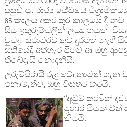
ප්‍රදේශයට මාරු වී ගොස් ඇත්තේ
1
පසුව ය. රාජ්‍ය සේවයේ විශ්‍රාමි
කාලය අතර තුර කාලයේ දී නව න
85
සිය ඉතුරුම්වලින් ලක්‍ෂ හයක් විය
වුවද, ස්ථාවරව තව දුරටත් නැගී සි
සතියේදී අත්හැර පිටව ආ ඔහු ආපස
තිබේදැයි නොදනියි.
උරුම්පිරායි රුදු වේදනාවන් ගැන 
නොමැතිව, ඔහු විස්තර කරයි.
“අඩුම තරමින් ද
ප්‍රහාර සීයක් වත
කියයි.