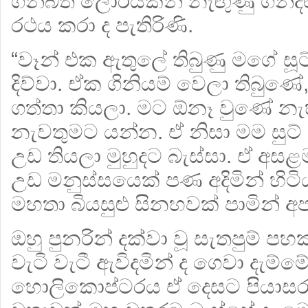
ගිනිබත් ලොරියකින් නැඟුණු ගිනිදළ
රථය කරා ද පැතිරිණි.
“වෑන් එක ඇතුලේ තිබුණු මගේ ස
දිව්වා. ඒක ගිනියම් වෙලා තිබුණේ,
ගත්තා කියලා. මට ඕනෑ වුණේ නැ
නැවතුමට යන්න. ඒ නිසා මම සුට්
උඩ තියලා මුහුදට බැස්සා. ඒ අසළ
උඩ මනුස්සයෙක් පණ අදිමින් හිටිය
මහතා බියසුළු සිනහවක් පාමින් අප
ඔහු පුනරින් දක්වා වූ සැතපුම් පහක 
වැටි වැටී ඇවිදමින් ද ගෙවා දැම්
හොලිකොප්ටරය
ඒ දෙසට පියාසර