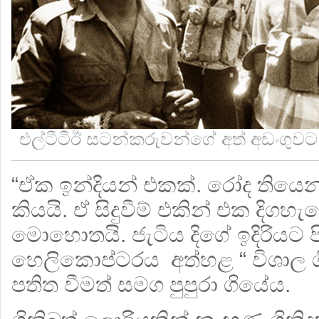
එල්ටීටීඊ සටන්කරුවන්ගේ අත් අඩංගුවට
“ඒක ඉන්දියන් එකක්. රෝද තියෙ
කියයි. ඒ සිදුවීම් එකින් එක දිග
මොහොතයි. ජැටිය දිගේ ඉදිරියට 
හෙලිකොප්ටරය අත්හළ “ විශාල
පතිත වීමත් සමග පුපුරා ගියේය.