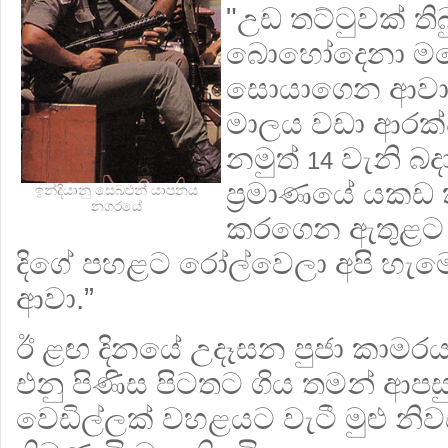
"උඩ තට්ටුවක් ති
බොහෝදෙනා මග
සොයාගෙන ආවා.
මාලය වඩා ආරක්ෂ
නමුත්
වැනි බදා
14
ප්‍රමාණයේ යකඩ 
ඉන්දියානු සෙබළුන් යාපනය
නගරයේ
කරගෙන ඇතුළට ඇ
දිගේ පහළට රෝල්වෙලා අපි හැම
ආවා.”
ඊ ළඟ දිනයේ උදෑසන පුජා කාම
එනු පිණිස පිටතට ගිය තමන් ආපස
වෙඩිල්ලක් වහළයට වැටී මුළු නිව