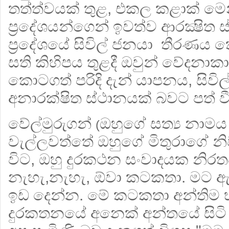
තත්ත්වයක් තුළ, එකල කළාක් මෙන
ප්‍රදේශයන්ගෙන් ඉවත්ව ආරක්‍ෂිත
ප්‍රදේශයේ සිවිල් ජනයා තීරණය 
සති කිහිපය තුළදී ඔවුන් වේදනාක
කොටගත් පරිදි දැන් යාපනය, සිවි
අනාරක්ෂිත ස්ථානයක් බවට පත් ව
වේල්මුරුගන්
ඔහුගේ සත්‍ය නා
(
වැල්ලවත්තේ ඔහුගේ මිතුරාගේ 
විට, ඔහු දුරකථන සංවාදයක නිරතව
නැහැ,නැහැ, ඕවා කටකතා. මට ඇ
ඉඩ දෙන්න. මේ කටකතා අන්තිම 
දුරකතනයේ අනෙක් අන්තයේ සිටි 