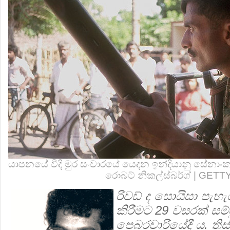
යාපනයේ වීදි මුර සංචාරයේ යෙදන ඉන්දියානු සේනාංක
රොබට් නිකල්ස්බර්ග් | GET
රිචඩ් ද සොයිසා පැ
කිරීමට 29 වසරක් සම
පෙබරවාරියේදී ය. තිස්