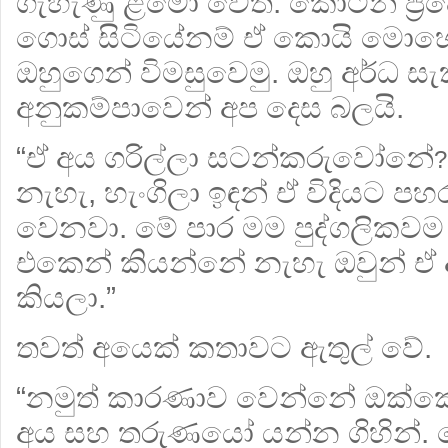
ගැහැණු ළමෝ වෙති. කොටින් ප්‍ර
ගොස් සිටියේනම් ඒ කොයි මොහොත
ඔහුගෙන් විමසුවෙමු. ඔහු අර්ධ ස
අනුකම්පාවෙන් අප දෙස බලයි.
“ඒ අය ගරිල්ලා සටන්කරුවෝනේ
?
නැහැ, හැංගිලා ඉඳන් ඒ විදියට ප
වෙනවා. මේ පාර මම පුද්ගලිකවම 
එකෙන් කියන්නේ නැහැ ඔවුන් ඒ 
කියලා.”
තවත් අයෙක් කතාවට ඇතුල් වේ.
“නමුත් කාරණාව‍ වෙන්නේ ඔක්ක
අය සහ තරුණයෝ යන්න ගිහින්.