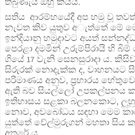
තිබුණැයි ඔහු කියයි.
සතිය ආරම්භයේදී අප හමු වූ තව
නැවත කිව යුතුව අැත්තේ මේ 
ඉන්දියානු හමුදාවට අයත් සන්නද්
පෙරළා දමමින් උරුම්පිරායි හි බිම්
ගියේ
වැනි සෙනසුරාදා ය. කිසිවක
17
සිරුරක් නොදැක්ක ද, වාහනයට සි
පරිමාණය අනුව, ප්‍රහාරය හේතුව
ඇති බව සියල්ලෝ උපකල්පනය කළ
ඉතිහාසය සළකා බලනකොට, ලුහ
නොව, අවබෝධය සඳහා මෙම ක
යුත්තේ වේල්මුරුගන් මහතා සිය
අතරේ ය.