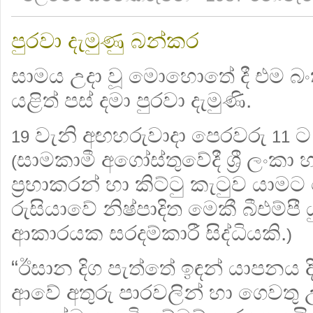
පුරවා දැමුණු බන්කර
සාමය උදා වූ මොහොතේ දී එම බං
යළිත් පස් දමා පුරවා දැමුණි.
වැනි අඟහරුවාදා පෙරවරු
ට 
19
11
සාමකාමී අගෝස්තුවේදී ශ්‍රී ලංකා
(
ප්‍රභාකරන් හා කිට්ටු කැටුව යා
රුසියාවේ නිෂ්පාදිත මෙකී බීඑම්පී 
ආකාරයක සරදම්කාරී සිද්ධියකි.
)
“ඊසාන දිග පැත්තේ ඉඳන් යාපනය ද
ආවේ අතුරු පාරවලින් හා ගෙවතු 