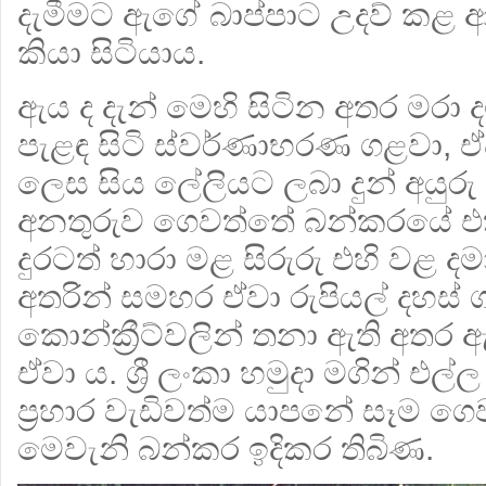
දැමීමට ඇගේ බාප්පාට උදව් කළ 
කියා සිටියාය.
ඇය ද දැන් මෙහි සිටින අතර මරා 
පැළඳ සිටි ස්වර්ණාභරණ ගළවා, 
ලෙස සිය ලේලියට ලබා දුන් අයුරු 
අනතුරුව ගෙවත්තේ බන්කරයේ එ
දුරටත් හාරා මළ සිරුරු එහි වළ ද
අතරින් සමහර ඒවා රුපියල් දහස්
කොන්ක්‍රීට්වලින් තනා ඇති අතර
ඒවා ය. ශ්‍රී ලංකා හමුදා මගින් එ
ප්‍රහාර වැඩිවත්ම යාපනේ සෑම 
මෙවැනි බන්කර ඉදිකර තිබිණ.