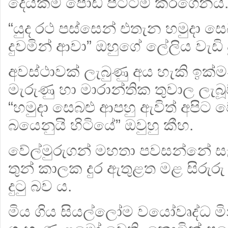
දෙයක්ම පොඩි පට්ටම් කරගෙනයි
“යුද රථ පස්සෙන් එතැන හමුදා ස
දුවමින් ආවා” ඔහුගේ ලේලිය වැඩි 
අවස්ථාවක් ලැබුණු අය හැකි ඉක්ම
මැරුණු හා මාරාන්තික තුවාල ලැබූ
“හමුදා සෙබළු ආපහු ඇවිත් අපිට වෙ
බයෙනුයි හිටියේ” ඔවුහු කීහ.
වේල්මුරුගන් මහතා පවසන්නේ සැ
තුන් කාලක දුර ඇතුළත මළ සිරුරු
දුටු බව ය.
මිය ගිය සියල්ලෝම වයෝවෘද්ධ මිනිසු