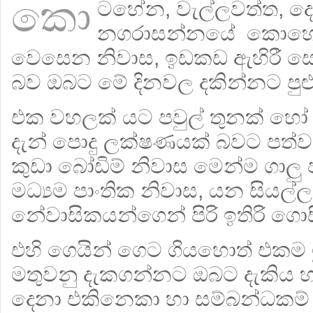
කො
ටහේන, වැල්ලවත්ත, ද
නගරාසන්නයේ කොහේ 
වෙසෙන නිවාස, ඉඩකඩ ඇහිරී සෙන
බව ඔබට මේ දිනවල දකින්නට පුළ
එක වහලක් යට පවුල් තුනක් හෝ හ
දැන් පොදු ලක්ෂණයක් බවට පත්ව 
කුඩා බෝඩිම් නිවාස මෙන්ම ගාලු
මධ්‍යම පාංතික නිවාස, යන සියල්
නේවාසිකයන්ගෙන් පිරි ඉතිරි ගොස
එහි ගෙයින් ගෙට ගියහොත් එකම ම
මතුවනු දැකගන්නට ඔබට දැකිය 
දෙනා එකිනෙකා හා සම්බන්ධකම්