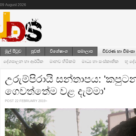
09
August
2026
මුල් පිටුව
පුවත්
විශේෂාංග
සමාලාප
විවරණ හා වීමංසා
දේශපාලන හා ආර්ථික
මානව හිමිකම්
මාධ්‍ය හා සංස්කෘතික
භූ ද
උරුම්පිරායි සන්තාපය: 'කපුටන
ගෙවත්තේම වළ දැම්මා'
POST 22 FEBRUARY 2019