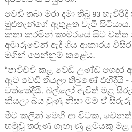
වෙඩි තබා මරා දමා තිබූ
හැවිරිද
93
මුළුතැන්ගේ ඇතුළත වැටී සිටියා
කතා කරමින් කාමරයේ සිට වත්ත
අමාරුවෙන් ඇදී ගිය ආකාරය විසිර 
මගින් පෙන්නුම් කළේය.
“පාවිච්චි කළ වෙඩි උණ්ඩ ගෙදර ඇ
ඈට වෙඩි තියලා තිබුණේ එහිදීයි 
වත්තේදීයි. බල්ලෝ ඇවිත් මළ සිර
කියලා බය වුණු නිසා මම ඒ සිරුරු 
මීට කලින් මෙහි ආ විටක, වෙනත
හමුවූ තරුණ ගැහැණු ළමයකු මළ 