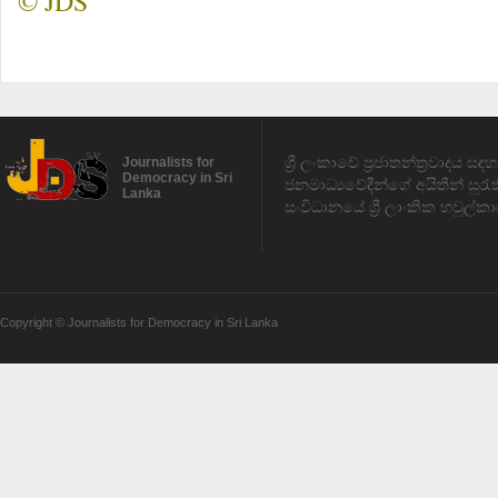
© JDS
ශ්‍රී ලංකාවේ ප්‍රජාතන්ත්‍රවාදය 
Journalists for
Democracy in Sri
ජනමාධ්‍යවේදීන්ගේ අයිතීන් සුර
Lanka
සංවිධානයේ ශ්‍රී ලාංකික හවුල්කා
Copyright © Journalists for Democracy in Sri Lanka