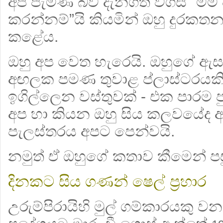
අප පැමිණි බව දැනගත් විගස "මම
කරන්නම්”යි කියමින් ඔහු දුරකත
කළේය.
ඔහු අප වෙත හැරෙයි. ඔහුගේ ඇස
අඟලක පමණ තුවාළ ප්ලාස්ටරයකි
ඉගිල්ලෙන වස්තුවක් - එක පාරම පු
අප හා කියන ඔහු සිය කලවයේද ඇ
පැලස්තරය අපට පෙන්වයි.
නමුත් ඒ ඔහුගේ කතාව කීමෙන් පස
දිනකට සිය ගණන් ෂෙල් ප්‍රහාර
උරුම්පිරායිහි මුල් ගම්කාරයකු 