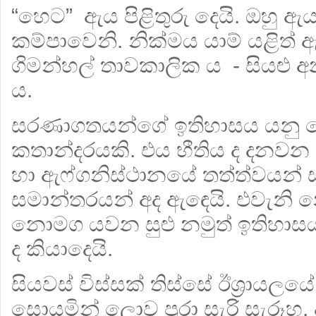
“හෙට” ඇය පිළිතුරු දෙයි. ඔහු
කම්පාවෙනි. නික්මය යාම් යළිත් ඇ
ගිමන්හල් තාවකාලික ය - සියළු අ
ය.
සරණාගතයන්ගේ ඉතිහාසය යනු
කතාන්දරයකි. එය භීතිය ද දනවන 
හා ඇෆ්ගනිස්ථානයේ තත්ත්වයන්
සමාන්තරයන් අද ඇඳෙයි. එවැනි න
නොමග යවන සුළු නමුත් ඉතිහාසය
ද කියාදෙයි.
සියවස් විස්සක් තිස්සේ ඊශ්‍රායල
සොයමින් ලොව පුරා සැරි සැරූහ.