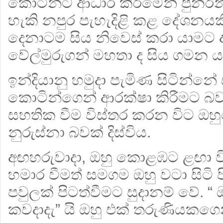
කොටින්ට ආධාර කිරීමෙන් පුනරීන
හැකි නපුර පැහැදිළි කළ දේශනයකි
දෙනාටම සිය නිවෙස් කරා යාමට 
වේල්මුරුගන් මහතා ද සිය ගමන 
ඉන්දියානු හමුදා පැමිණ සිටින්න
කොටින්ගෙන් ආරක්ෂා කිරීමට බව
සහතික වීම විස්තර කරන විට ඔහුග
නුරුස්නා බවක් දිස්විය.
අඟහරුවාදා, ඔහු කොළඹට ළඟා ව
හමාර වීමත් සමගම ඔහු වටා සිටි පි
පවුලක් පිටත්වීමට සුදානම් වේ. 
කවදාදැ” යි ඔහු එක් තරුණියකගෙන