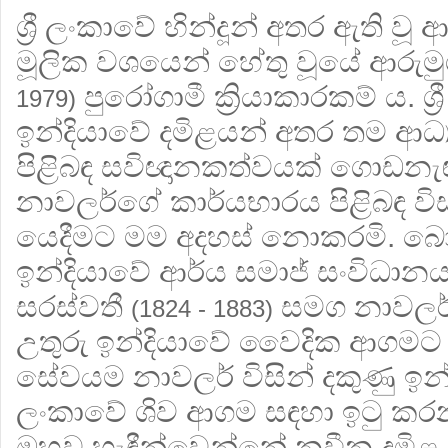
ශ්‍රී ලංකාවේ හින්දූන් අතර ඇති ව
මූලික වශයෙන් හේතු වූයේ ආරු
පුරෝගාමී ක්‍රියාකාරකම් ය. ශ්
1979)
ඉන්දියාවේ දමිළයන් අතර තම ආධ්
පිළිබඳ සවිඥානකත්වයක් ගොඩනැඟ
නාවලර්ගේ කාර්යභාරය පිළිබඳ 
යෙදීමට මම අදහස් නොකරමි. බො
ඉන්දියාවේ ආර්ය සමාජ් සංවිධානය 
සරස්වතී
සමග නාවලර්ව
(1824 - 1883)
උතුරු ඉන්දියාවේ වෛදික ආගමට 
සේවයම නාවලර් විසින් දකුණු ඉන්දි
ලංකාවේ ශිව ආගම සඳහා ඉටු කරන
ඔහුව හැඳීන්වෙන්නේ නවීන දමිළ ග