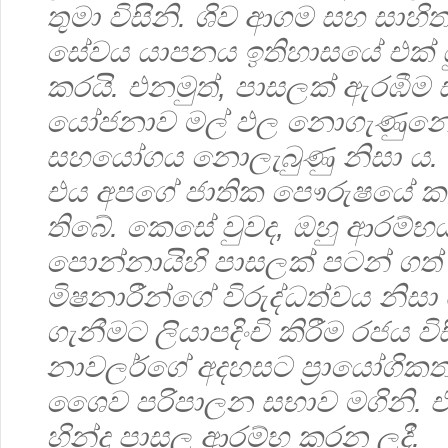
තුමා විසිනි. ශිව ආගම සහ සාහිත
සේවය යාපන‍ය ඉතිහාසයේ එක් ය
කරයි. එනමුත්, පාසලක් ඇරඹීම 
යෝජනාව මල් ඵල නොගැ‍ණුනේ 
සහයෝගය නොලැබුණු නිසා ය.
එය අපගේ ජාතික පෞරුෂයේ ක
තිබේ. කෙසේ වුවද, ඔහු ආරම්භ
පොන්නායිහි පාසලක් පටන් ගත් 
මිෂනාරීන්ගේ විරුද්ධත්වය නිසා 
ගැනීමට ලියාපදිංචි කිරීම රජය ව
නාවලර්ගේ අදහසට ප්‍රායෝගිකත
ශෛව පරිපාලන සභාව මගිනි. ඒ
හින්දු පාසල ආරම්භ කරන ලදී.