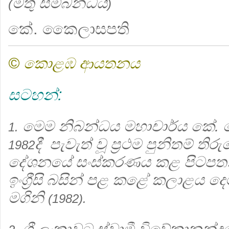
මතු සම්බන්ධයි
(
)
කේ. කෛලාසපති
© කොළඹ ආයතනය
සටහන්:
මෙම නිබන්ධය මහාචාර්ය කේ. 
1.
දී පැවැත් වූ ප්‍රථම පුනිතම් ති
1982
දේශනයේ සංස්කරණය කළ පිටපතකි.
ඉංග්‍රීසි බසින් පළ කළේ කලාළය 
මගිනි
(1982).
ශ්‍රී ලංකාවට ස්වාමී විවේකානන්