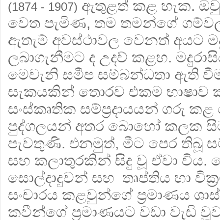
ඇතුළත් කළ හැක. ඔවු
(1874 - 1907)
වෙත පැමිණ, තම තමන්ගේ ගම්වල ප
ඇතැම් අවස්ථාවල වෙනත් අයට මදු
ලබාගැනීමට ද උදව් කළහ. මදුරාස
මෙවැනි සමීප සම්බන්ධතා ඇති වීම 
සැකයකින් තොරව එකම භාෂාව ක
සංස්කෘතික සම්ප්‍රදායයන් ගරු කළ 
පුද්ගලයන් අතර බොහෝ කලක සි
පැවතුණි. එනමුත්, මීට පෙර තිබූ
සහ කලාතුරකින් සිදු වූ ඒවා විය.
සොල්දාදුවන් සහ තෘප්තිය හා වික
සංචාරය කළවුන්ගේ ප්‍රමාණය ශාස
කවීන්ගේ ප්‍රමාණයට වඩා වැඩි වූව