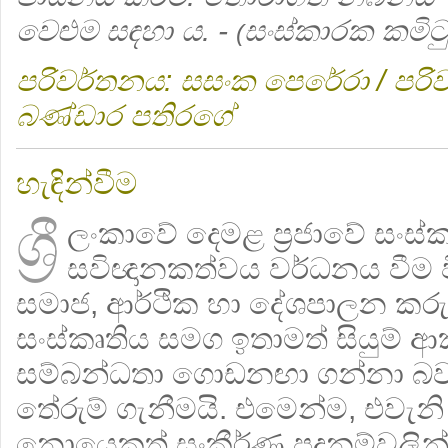
වෙළුම සඳහා ය‍. -
සංස්කාරක කමිට
(
පරිවර්තනය: සසංක පෙරේරා / පරි
බණ්ඩාර පතිරගේ
හැඳින්වීම
ශ්‍රී
ලංකාවේ දෙමළ ප්‍රජාවේ සංස්
සවිඥානකත්වය වර්ධනය වීම වි
සමාජ, ආර්ථික හා දේශපාලන කර
සංස්කෘතිය සමග ඉතාමත් සියුම් 
සම්බන්ධතා ගොඩනඟා ගන්නා බව 
තේරුම් ගැනීමයි. එමෙන්ම, එවැන
නොයෙකුත් සංකීර්ණ පදනම්වලින