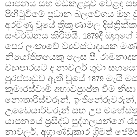
යාපනය සහ මඩකළපුව වෙළඳ සහ
පිහිටුවීමේ ප්‍රධාන බලවේගය ඔහු වූ
අරමුණු වූයේ ත්‍රීකුණාමල දිස්ත්‍ර
සංවර්ධනය කිරීමයි.
දී ඔහුග
1879
පෙර ලංකාවේ ව්‍යවස්ථාදායක ම
නියෝජිතයෙකු ලෙස පී. රාමනාදන
ව්‍යාපාරයට ද නාවලර් ගුමා සහය
පුරප්පාඩුව ඇති වූයේ
මැයි මස ද
1879
කුමාරස්වාමි අභාවප්‍රාප්ත වීම නිසා
නොතාරිස්වරුන්, ඉංජිනේරුවරුන්, ගම
උඩෛයාර්වරුන් සහ උප මහේස්ත්‍ර
යාපනයේ ප්‍රසිද්ධ පුද්ගලයන්ගේ රැස
නාවලර්, අග්‍රාණ්ඩුකාර ශ්‍රීමත් ජෙ