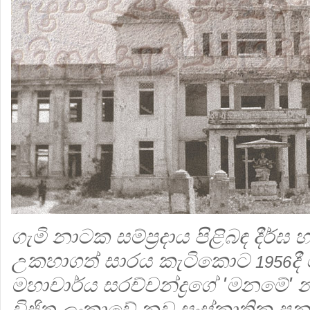
ගැමි නාටක සම්ප්‍රදාය පිළිබඳ දීර්ඝ හැ
උකහාගත් සාරය කැටිකොට
ද
1956
මහාචාර්ය සරච්චන්ද්‍රගේ 'මනමේ' 
විජිත ලංකාවේ නව සංස්කෘතික පු