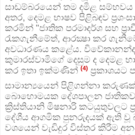
සාඩම්බරයෙන් තම දමිළ සම්භව
අතර, දෙමළ භාෂව පිළිබඳව ප්‍රශං
කරමින් "ජාතික පරමාදර්ශ සහ ප්‍රාච
රැකගැනීමේත්, ආරක්‍ෂා කර ගැනීම
අවධාරණය කළේය. විවේකානන්
කුමාරස්වාමිගේ දෙසුම ද දෙමළ 
(4)
කර ඉතා ඉක්මණින්
ප්‍රකාශයට 
සාමාන්‍යයෙන් පිළිගන්නා කරුණක
බොහොමයක දේශපාලන ජාතිකවාද
ක්‍රිස්තියානි මිෂනාරි කටයුතුවලට 
දේශීය ආගමික පුනරුදයක් ඇති ව
වශයෙන් වැඩිදුර විස්තර කිරීම අ