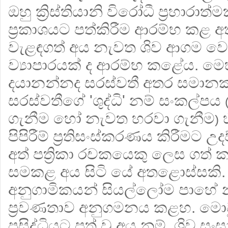
ඔහු ක්‍රිස්තියානි විරෝධී ප්‍රහාරාත්ම
ප්‍රකාශයට පත්කිරීම ආරම්භ කළ අතර
වැළඳගත් අය නැවත ශිව ආගම වෙ
ව්‍යාපාරයක් ද ආරම්භ කළේය. මෙහ
දයානන්නද සරස්වතී අතර සමාන
සරස්වතීගේ 'ශුද්ධි' නම් සංකල්පය
ගැනීම හෝ නැවත හරවා ගැනීම
හ
)
පිපිරීම් ප්‍රතිසංස්කරණය කිරීමට උ
අත් පත්‍රිකා රචකයෙකු ලෙස ගත් 
සමකළ අය සිටි යේ අතළොස්සකි.
අනුගාමිකයන් සියල්ලෝම පාහේ
ප්‍රවණතාව අනුගමනය කළහ. මොව
ප්‍රසිද්ධියට පත් වූ අය නම්, ශිව ස