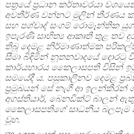
පත්‍රයේ ප්‍රධාන කර්තෘවරයා වශයෙන් 
අවතීර්ණ වන්නට මුලින් තීරණය ක
සහ පශ්චාද් සංගම් රොමෑන්තික ය
ඉපැරණි සාහිත්‍ය ආකෘති තුළ තව 
තිබූ දෙමළ නිර්මාණාත්මක පරික
සීමා බිඳිමින් නූතනවාදයේ දොරටු ව
කාර්යභාරය කෛලාසපති විසින් ඉ
සමයේදී ය. පසුකාලීනව දෙමළ ප්‍රබ
ප්‍රමුඛයන් සේ නැගී ආ ඉලන්කීරන්
අගස්තියාර්, බෙනඩික්ට් බාලන් 
කෛලාසපතිගේ සාධනීය බලපෑම ය
වූහ.