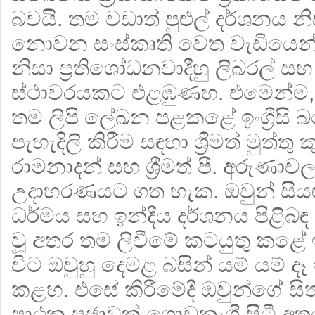
බවයි. තම වඩාත් පුළුල් දර්ශනය නිස
නොවන සංස්කෘති වෙත වැඩියෙන
නිසා ප්‍රතිශෝධනවාදීහු ලිබරල් ස
ස්ථාවරයකට එළඹුණහ. එමෙන්ම,
තම ලිපි ලේඛන පළකළේ ඉංග්‍රීසි
පැහැදිලි කිරීම සඳහා ශ්‍රීමත් මුත්තු කු
රාමනාදන් සහ ශ්‍රීමත් පී. අරුණ
උදාහරණයට ගත හැක. ඔවුන් සියළු
ධර්මය සහ ඉන්දීය දර්ශනය පිළිබඳ ප
වූ අතර තම ලිවීමේ කටයුතු කළේ ඉංග
විට ඔවුහු දෙමළ බසින් යම් යම් දෑ 
කළහ. එසේ කිරීමේදී ඔවුන්ගේ සි
පාඨක ප්‍රජාවක් ගොඩනැගී සිටී අත