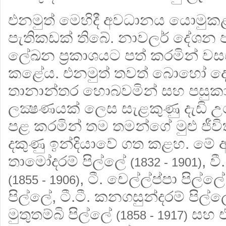
එනමුත් මෙහිදී අවධානය යොමුකළ
පැතිකඩක් තිබේ. නාවලර් දේශන ප
ලේඛන ප්‍රකාශයට පත් කරමින් වස
කළේය. එනමුත් තවත් බොහෝ දෙ
තානාන්තර හොබවමින් සහ පසුකා
ලක්‍ෂණයක් ලෙස සැළකුණු දැඩි උ
පළ කරමින් තම තමන්ගේ මුළු ජී
දකුණු ඉන්දියාවේ ගත කළහ. මේ අ
තාමෝදරම් පිල්ලේ
, ව
(1832 - 1901)
, ටී. චෙල්ල්ප්පා පිල්ල
(1855 - 1906)
පිල්ලේ, ටී.ටී. කනගසුන්දරම් පිල්
මුතුතම්බි පිල්ලේ
සහ එන
(1858 - 1917)