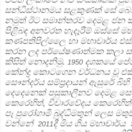
සන්ධිස්ථානමය සළකුණක් සේ බ
නමුත් ඊට සමාන්තරව දෙමළ ජන කලා
පිළිබඳ අනවරත හැදෑරීම් ඔස්සේ ම
කණපතිපිල්ලෛ හා මහාචාර්ය එස්. 
කරන ලද පර්යේෂණාත්මක කලා සම්ප්
කිසිත් නොදනිමු.
දශකයේ පේර
1950
කේන්ද්‍ර කොටගෙන වර්ධනය වූ එකී 
සෞන්දර්ය සම්ප්‍රදායන් ඇසුරේ බිහි වූ 
දෙදෙනෙක් පසුකාලීනව දෙමළ සෞ
කෙරෙහිත්, විචාරවේදය කෙරෙහිත්
පෑ පුරෝගාමී බුද්ධිමතුන් ලෙස මත
වන්නේ
දී මිය ගිය මහාචාර්ය 
2011