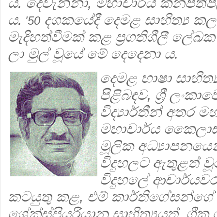
ය. දෙවැන්නා, මහාචාර්ය කනපත
ය.
දශකයේදී දෙමළ සාහිත්‍ය ක
'50
මැදිහත්වීමක් කළ ප්‍රගතිශීලී ලේඛක
ලා මුල් වූයේ මේ දෙදෙනා ය.
දෙමළ භාෂා සාහිත්
පිළිබඳව, ශ්‍රී ලංක
විද්‍යාර්තීන් අතර 
මහාචාර්ය කෛලාසප
මූලික අධ්‍යාපනයෙන
විදුහලට ඇතුළත් ව
විදුහලේ ආචාර්යව
කටයුතු කළ, එම් කාර්තිගේසන්ග
ශේක්ස්පියරියානු සාහිත්‍යයත්, ග්‍රී