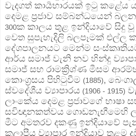
වැදගත් කාර්‍යභාරයක් ඉටු කළේය යන
දෙමළ ප්‍රජාව සම්බන්ධයෙන් බලන 
ක කාලය තුළ ඉන්දියාවේ සිදු වූ ප්
300
වෙත සුපැහැදිලි බලපෑමක් එල්ල
දේශපාලනයට මෙන්ම සංස්කෘතියට
ආර්ය සමාජ් වැනි නව හින්දු ව්‍යාප
සමාජ් සහ රාමක්‍රිශ්ණ මීසම ආරම්භ
කොංග්‍රසය පිහිටුවීම
, බෙංගා
(1885)
ස්වදේශීය ව්‍යාපාරය
වැන
(1906 - 1915)
ලාංකේය දෙමළ ප්‍රජාවගේ භාෂා ස
සවිඥානකත්වය ගොඩනැඟීමෙහි ලා
මීට අමතරව දකණු ඉන්දියාවේ 
කලාපීය ව්‍යාපාර ඉන්දියාව තුළම ද්