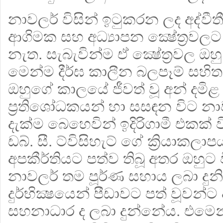
නාවලර් විසින් ඉටුකරන ලද අද්වී
ආගිමක සහ අධ්‍යාපන ක්‍ෂේත්‍රවල
නැත. සැබැවින්ම ඒ ක්‍ෂේත්‍රවල ඔ
මෙන්ම දීර්ඝ කාලීන බලපෑම් සහිත
ඔහුගේ කාලයේ ජීවත් වූ අන් දමි
ප්‍රතිශෝධකයන් හා සසඳන විට නාව
දැක්ම බෙහෙවින් ඉදිරිගාමී එකක් 
ඩබ්. සී. ට්විසිහැට් ගේ ක්‍රියාකල
අපකීර්තියට පත්ව තිබූ අතර ඔහුට ව
නාවලර් තම පූර්ණ සහාය ලබා දුනි
දුර්භික්‍ෂයෙන් පීඩාවට පත් වූවන
සහනාධාර ද ලබා දුන්නේය. එමෙන