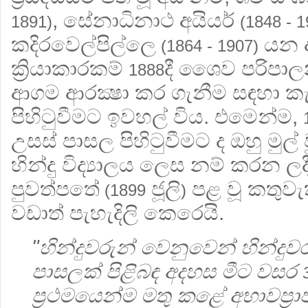
, සේනාධිනාථ අයියර්
1891)
(1848 - 1
කදිරවෙල්පිල්ලෙ
යන අ
(1864 - 1907)
ක්‍රියාකාරකම්
දී ශෛව පරිපා
1888
ආගම ආරක්‍ෂා කර ගැනීම සඳහා කැ
පිහිටුවීමට ඉවහල් විය. එමෙන්ම,
උසස් පාසල පිහිටුවීමට ද ඔහු මුල
හින්දු විද්‍යාලය ලෙස නම් කරන ලද
පුවත්පතේ
ජූලි
පළ වූ කතුව
(1899
)
වඩාත් පැහැදිලි කෙරෙයි.
"හින්දුවරුන් වෙනුවෙන් හින්දුවරු
පාසලක් පිළිබඳ අදහස මීට වසර
ප්‍රථමයෙන්ම මතු ‍කළේ අභාවප්‍ර