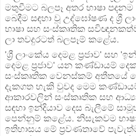
මතුවීමට බලපෑ අතර භාෂා පදනම මත
බෙදීම සඳහා වූ උද්ඝෝෂණ ද ශ්‍රී ල
භාෂා සහ සංස්කෘතික සවිඥානකත්
ලා තවදුරටත් බලපෑම් කළේය.
'ශ්‍රී ලාංකේය දෙමළ ප්‍රජාව' සහ '
දෙමළ ප්‍රජාව' යන කණ්ඩායම් දෙක
සංස්කෘතික වෙනස්කම් අතීතයේ මෙ
දැකගත හැකි වුවද මෙම කණ්ඩායම
ආකාරවලින් සංස්කෘතික සහ ආධ්
සඳහා ඉන්දියාව දෙස බැලීමේ සාමූ
පෙන්නුම් කළේය. නිසැකවම භාෂා,
ඉතිහාසය මේ ප්‍රවණතාවේ පැවැත්