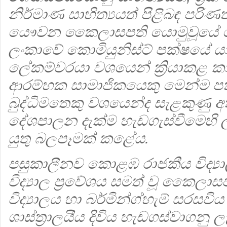
නිර්මාණ සාහිත්‍යයත් පිළිබඳ පරි
යෞවන කෛලාසපති යොමුවූයේ මේ ව
ලංකාවේ කොමියුනිස්ට් පක්ෂයේ 
ලේකම්වරයා වශයෙන් ක්‍රියාකළ කා
ආරම්භක සාමාජිකයෙකු මෙන්ම පක්
බුද්ධිමතෙකු වශයෙන්ද සැළකුණ
දේශපාලන දැක්ම හැඩගැස්වීමෙහි
යුතු බලපෑමක් කළේය.
පසුකාලීනව කොළඹ රාජකීය විද්‍ය
විද්‍යාල ප්‍රවේශය සමත් වූ කෛලා
විද්‍යාලය හා බර්මින්ග්හැම් සරසවිය 
ශාස්ත්‍රාලයීය දිවිය හැඩගස්වාගනු 