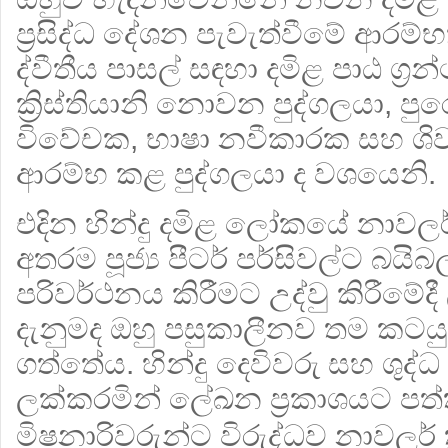
ප්‍රසිද්ධ දේශන පැවැත්වීමේ ආරම්භ
ද්වීතීය පාසල් සඳහා දමිළ පාඨ ග්‍රන
ක්‍රිස්තියානි නොවන පුද්ගලයා, පුරෝ
විවේචක, භාෂා නවීකාරක සහ ශි
ආරම්භ කළ පුද්ගලයා ද වශයෙනි.
එදින හින්දු දමිළ ලෝකයේ නාවලර
අතරම පූජ්‍ය පීටර් පර්සිවල්ට බය
පරිවර්ථනය කිරීමට උද්වු කිරීමේදී
දැනුමද ඔහු පසුකාලීනව තම කටයු
ගත්තේය. හින්දු දෙවිවරු සහ ශුද්ධ 
ලක්කරමින් ලේඛන ප්‍රකාශයට පත්කළ
මිෂනාරිවරුන්ට විරුද්ධව නාවලර් 