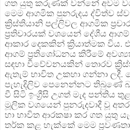
ගත යුතු කරුණක් වන්නේ අවම වශ
මෙම ආගමික පුනරුදය ද්විත්ව ස්
ක්‍රිස්තියානි පල්ලිවල ආගමික ප්‍
ප්‍රතිචාරයක් වශයෙන් දේශීය ආ
ආකාර දෙකකින් ක්‍රියාත්මක විය
ආගම් ප්‍රතිශෝධනය කිරීමේ අවශ්‍ය
සඳහා විවේචනයකින් තොරව ක්‍රිස්
ඇතැම් භාවිත උකහා ගන්නා ලදී. 
පැහැදිලිව පෙනෙන්නට තිබුණේ
වී සිටි ඉංග්‍රීසි උගත් මැද පන්ති
මූලික වශයෙන් පුනරුදවාදී වූ අතර, 
හා භාවිත ආරකෂා කර ගත යුතු යැ
තර්ක කළ හැක්කේ මෙම ප්‍රවණත