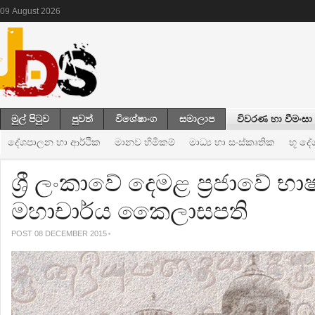
09
August
2026
මුල් පිටුව
පුවත්
විශේෂාංග
සමාලාප
විවරණ හා වීමංසා
දේශපාලන හා ආර්ථික
මානව හිමිකම්
මාධ්‍ය හා සංස්කෘතික
භූ ද
ශ්‍රී ලංකාවේ දෙමළ ප්‍රජාවේ භ
මහාචාර්ය කෛලාසපති
POST 08 DECEMBER 2015