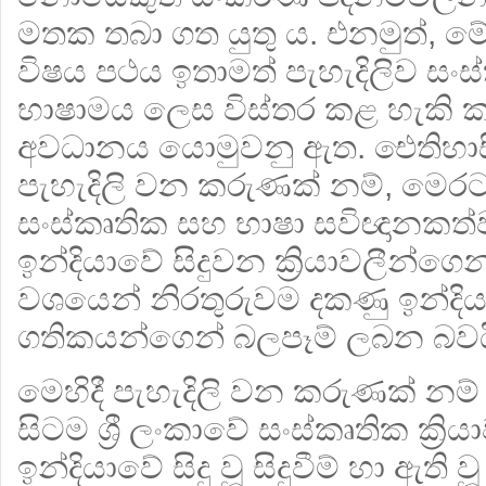
මතක තබා ගත යුතු ය. එනමුත්, ම
විෂය පථය ඉතාමත් පැහැදිලිව සං
භාෂාමය ලෙස විස්තර කළ හැකි
අවධානය යොමුවනු ඇත. ඓතිහ
පැහැදිලි වන කරුණක් නම්, මෙ
සංස්කෘතික සහ භාෂා සවිඥානකත්
ඉන්දියාවේ සිදුවන ක්‍රියාවලීන්ගෙන
වශයෙන් නිරතුරුවම දකණු ඉන්දිය
ගතිකයන්ගෙන් බලපෑම් ලබන බවය
මෙහිදී පැහැදිලි වන කරුණක් නම
සිටම ශ්‍රී ලංකාවේ සංස්කෘතික ක්‍රි
ඉන්දියාවේ සිදු වූ සිදුවීම් හා ඇති 