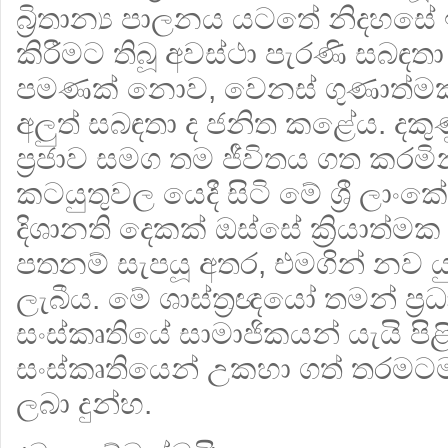
බ්‍රිතාන්‍ය පාලනය යටතේ නිදහසේ
කිරීමට තිබූ අවස්ථා පැරණි සබඳතා 
පමණක් නොව, වෙනස් ගුණාත්මක 
අලුත් සබඳතා ද ජනිත කළේය. දකු
ප්‍රජාව සමග තම ජීවිතය ගත කරමි
කටයුතුවල යෙදී සිටි මේ ශ්‍රී ලාංක
දිශානති දෙකක් ඔස්සේ ක්‍රියාත්
පතනම් සැපයූ අතර, එමගින් නව 
ලැබීය. මේ ශාස්ත්‍රඥයෝ තමන් ප්‍ර
සංස්කෘතියේ සාමාජිකයන් යැයි පිළ
සංස්කෘතියෙන් උකහා ගත් තරමට
ලබා දුන්හ.