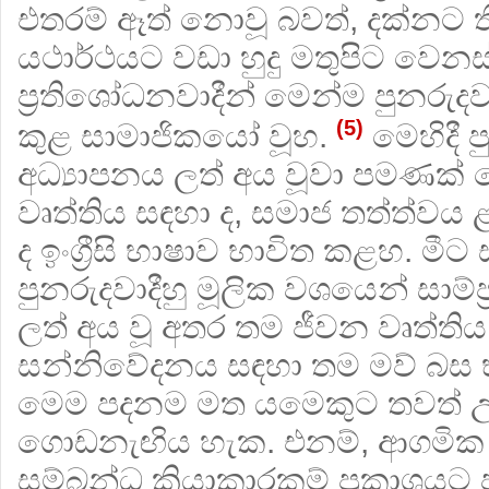
එතරම් ඈත් නොවූ බවත්, දක්නට ත
යථාර්ථයට වඩා හුදු මතුපිට වෙනස
ප්‍රතිශෝධනවාදීන් මෙන්ම පුනරුදවාද
(5)
කුළ සාමාජිකයෝ වූහ.
මෙහිදී පු
අධ්‍යාපනය ලත් අය වූවා පමණක්
වෘත්තිය සඳහා ද, සමාජ තත්ත්වය
ද ඉංග්‍රීසි භාෂාව භාවිත කළහ. මීට
පුනරුදවාදීහු මූලික වශයෙන් සාම්ප්
ලත් අය වූ අතර තම ජීවන වෘත්ති
සන්නිවේදනය සඳහා තම මව් බස
මෙම පදනම මත යමෙකුට තවත් උ
ගොඩනැඟිය හැක. එනම්, ආගමික 
සම්බන්ධ ක්‍රියාකාරකම් ප්‍රකාශය