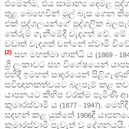
එමෙන්ම, එය සාමාන්‍ය දෙමළ පු
තුළ බෙහෙවින් මුල් බැස ගෙන ති
එක් පුද්ගලයන්ගේ පුද්ගලික බලපෑ
තේරුම් ගැනීමේදී වැදගත් වේ. මේ 
වඩාත් වැදගත් වන්නේ ස්වාමී වි
(2)
සහ මහත්මා ගාන්ධි ය
(1869 - 18
ශ්‍රී ලංකාවට සහ විශේෂයෙන් යා
එහිදී ඉමහත් සාදරයෙන් පිළිගැණ
සවිඥානකත්වයට බලපෑම් කළ තවත්
යාපනයට කිහිප වරක්ම පැමිණි 
කුමාරස්වාමී ය
. මෙහි
(1877 - 1947)
සඳහන් කළ යුත්තේ
දී යාපනයේ 
1906
කුමාරස්වාමී පැවැත් වූ දේශනයයි. එ