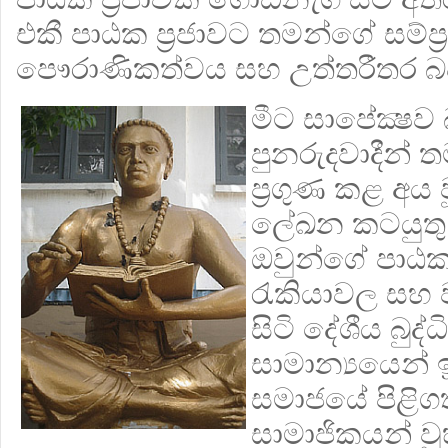
එකී පාඨක ප්‍රජාවට තමන්ගේ සම්ප්‍
පෞරාණිකත්වය සහ උත්තරීතර බව 
මීට සාපේක්‍ෂ
පුනරුදවාදීන්
ප්‍රගුණ කළ අය 
ලේඛන කටයුතු 
ඔවුන්ගේ පාඨක
රැකියාවල සහ ව
සිටි දේශීය බුද්ධ
සාමාන්‍යයෙන් 
සමාජයේ පිළිගත
සාමාජිකයන් ව