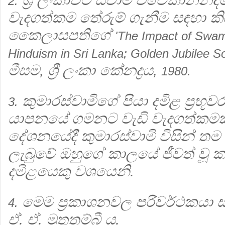
2.
වැදගත්කම තේරුම් ගැනීම සඳහා ක
කෛලාසපතිගේ
'The Impact of Swa
Hinduism in Sri Lanka; Golden Jubilee So
මීසම, ශ්‍රී ලංකා කේනද්‍රය,
1980.
කුමාරස්වාමිගේ පියා දමිළ ප්‍රභූ
3.
යාපනයේ ගමනට වැඩි වැදගත්කමක්
දේශනයේදී කුමාරස්වාමි විසින් තම 
ලැබුවේ ඔහුගේ කාලයේ ජීවත් වූ 
දමිළයෙකු වශයෙනි.
මෙම ප්‍රකාශනවල පරිවර්ථකයා ස
4.
ඒ. ඒ. මුතුතම්බී ය.