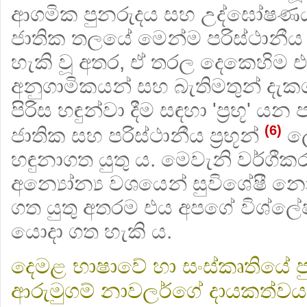
ආගමික පුනරුදය සහ උද්ඝෝෂණය වඩ
ජාතික තලයේ මෙන්ම පරිස්ථානී
හැකි වූ අතර, ඒ තරල දෙකෙහිම එ
අනුගාමිකයන් සහ බැතිමතුන් දැක
පිරිස හඳුන්වා දීම සඳහා 'ප්‍රභූ'
(6)
ජාතික සහ පරිස්ථානීය ප්‍රභූන්
ලෙ
හඳුනාගත යුතු ය. මෙවැනි වර්ගීක
අන්‍යෝන්‍ය වශයෙන් සුවිශේෂී
ගත යුතු අතරම එය අපගේ විශ්
යොදා ගත හැකි ය.
දෙමළ භාෂාවේ හා සංස්කෘතියේ ප
ආරුමුගම් නාවලර්ගේ දායකත්වය