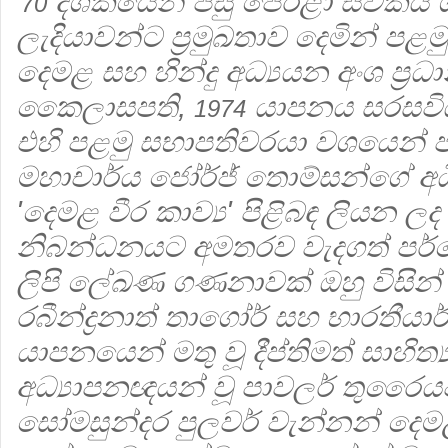
දශකයෙන් පසු පෙරළා ස්වකීය ශාස
'70
ලැදියාවන්ට ප්‍රමුඛතාව දෙමින් පළම
දෙමළ සහ හින්දු අධ්‍යයන අංශ ප්‍ර
කෛලාසපති,
යාපනය සරසවිය
1974
එහි පළමු සභාපතිවරයා වශයෙන් ප
මහාචාර්ය ජෝර්ජ් තොම්සන්ගේ අ
'දෙමළ වීර කාව්‍ය' පිළිබඳ ලියන ල
නිබන්ධනයට අමතරව වැදගත් පර්
ලිපි ලේඛණ ගණනාවක් ඔහු විසින්
රබීන්ද්‍රනාත් තාගෝර් සහ භාරතීය
යාපනයෙන් මතු වූ දීප්තිමත් සාහිත්
අධ්‍යාපනඥයන් වූ පාවලර් තුරෛයප
සෝමසුන්දර පුලවර් වැන්නන් දෙ