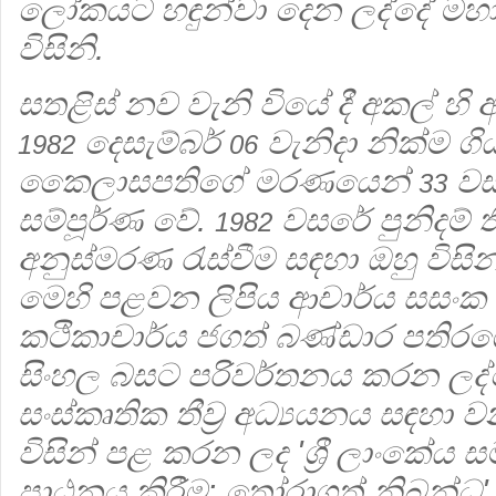
ලෝකයට හඳුන්වා දෙන ලද්දේ මහ
විසිනි.
සතළිස් නව වැනි වියේ දී අකල් 
දෙසැම්බර්
වැනිදා නික්ම ග
1982
06
කෛලාසපතිගේ මරණයෙන්
වස
33
සම්පූර්ණ වේ.
වසරේ පුනිදම් ත
1982
අනුස්මරණ රැස්වීම සඳහා ඔහු විස
මෙහි පළවන ලිපිය ආචාර්ය සසංක
කථිකාචාර්ය ජගත් බණ්ඩාර පතිරග
සිංහල බසට පරිවර්තනය කරන ලද
සංස්කෘතික තීව්‍ර අධ්‍යයනය ස
විසින් පළ කරන ලද 'ශ්‍රී ලාංකේය
පාඨනය කිරීම: තෝරාගත් නිබන්ධ'