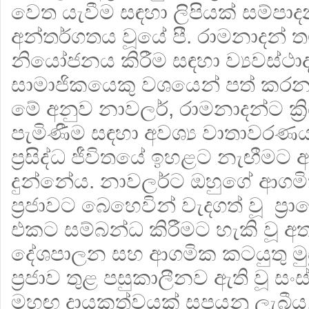
වෙත යැවීම සඳහා ලිපියක් සම්ප
අන්තර්ගතය වූයේ පී. රාමනාදන් තම
නියෝජනය කිරීම සඳහා ව්‍යවස්
සාමාජිකයෙකු වශයෙන් පත් කරන
මේ අනුව නාවලර්, රාමනාදන්ට ක්
පැමිණීම සඳහා අවශ්‍ය වාතාවරණ
ප්‍රසිද්ධ ජීවිතයේ ඉහළට නැඟීමට 
දුන්නේය. නාවලර්ට ඔහුගේ ආගම
ප්‍රජාවට බෙහෙවින් වැදගත් වූ ප්‍ර
එකට සම්බන්ධ කිරීමට හැකි වූ අත
දේශපාලන සහ ආගමික කටයුතු මුස
ප්‍රජාව තුළ පසුකාලීනව ඇති වූ සං
මහඟු දායකත්වයක් සපයනු ලැබීය