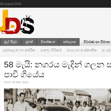
09
August
2026
මුල් පිටුව
පුවත්
විශේෂාංග
සමාලාප
විවරණ හා වීමංසා
දේශපාලන හා ආර්ථික
මානව හිමිකම්
මාධ්‍ය හා සංස්කෘතික
භූ ද
58 මැයි: නගරය මැදින් ගලන ස
පාවී ගියේය
POST 29 MAY 2015