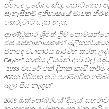
ජනපද ප්‍රදේශ කේන්‍ද්‍ර කොටගෙන 
සැහැසිකම් ඉතිහාසයේ මාවත තීර
කෙරුවාට සැක නැත.
ආණ්ඩුකාර ශ්‍රීමත් ග්‍රීම් තොම්සන්
එස් සේනානායකගේ මුලිකත්වයෙන්
ජනපද ව්‍යාපාරය ආරම්භ කරන ලද
කෘතිය ලියමින් ආර්.එල් බ්‍ර
Ceylon”
“
වසරේ එක් දිනක කෘෂි කර්ම ඇ
1933
ක පිරිසක් තම පාරම්පරික ගම්බි
400
බලා පිය නැගූහ”
ඔක්තෝබරයේ 'දියැස' සඟරාව
2006
කෘතහස්ත ලේඛකයෙකු වන ආරියරත්