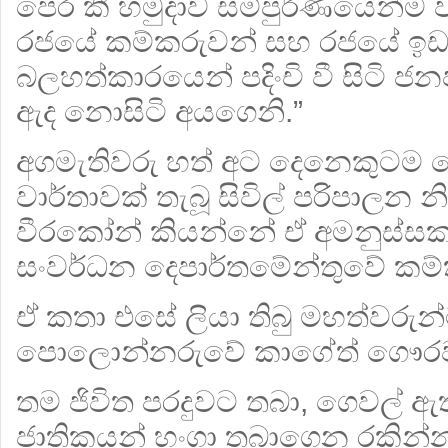
පෙර කී හමුදාව සම්පුර්ණයෙන්ම 
රජයේ කම්කරුවන් සහ රජයේ ඉඩ
බලහත්කාරයෙන් පදිංචි වී සිටි ජන
ඇද නොසිටි අයගෙනි.”
අගමැතිවරු හත් අට දෙනෙකුටම
වාර්තාවක් තැබූ සිවිල් පරිපාලන නිල
වීරකෝන් කියන්නේ ඒ අමනුස්සක
සංවර්ධන දෙපාර්තමේන්තුවේ කම්
ඒ කතා එසේ ලියා තිබු මහත්වරුන
පොලොන්නරුවේ කාගේත් ගෞරවය 
තම ජිවිත පරදුවට තබා, ගෙවල් 
ජාතිකයන් හංගා තබාගෙන රකින්