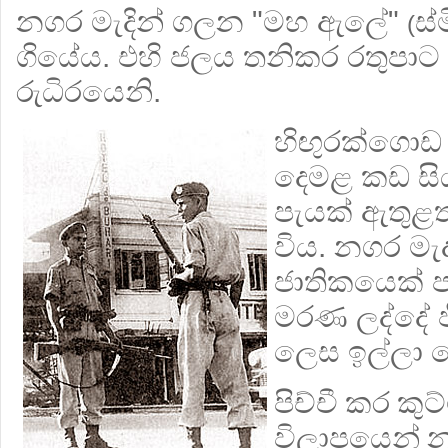
නගර මැදින් ගලන "මහ ඇලේ"
ස්
(
ගියේය. එහි ජලය තනිකර රතුපාට ව
රුධිරයෙනි.
හිඟුරක්
ගොඩ 
දෙමළ කඩ සි
පැයක් ඇතුළ
විය. නගර මැ
ජාතිකයෙක් පණ
මර
ණ ලද්දේ 
ලෙස ඉල්ලා දෙ
පිච්චී කර කුට
විලාපයෙන්