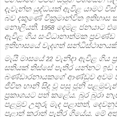
දැවැන්ත යුද්ධයක් ඇවිළ යාමට වි
බව දකුණේ වික්‍රමාන්විත ඉතිහාස
නොලියති.
දෙමළ ජනයාට එරෙහ
1958
ඇවිළ ගිය සංවිධානාත්මක ප්‍රචණ්ඩ
ඉතිහාසයේ වැදගත් සන්ධිස්ථානයකි
මැයි මාසයේ
වැනිදා ඇවිළ ගිය ප්‍
22
සතියක් තිස්සේ පැතිර යන්නට ඉඩ
බණ්ඩාරනායකගේ ආණ්ඩුව අවම
ජීවිත හානි සිදු වූ පසු ජූනි පළමුවැ
ප්‍රකාශයට පත් කළේය. බුර බුරා නැඟ 
පළමුව උතුරු මැද පළාතත්, දෙව
පළාත් කරාත් පැතිර ගියේය. මේ අතු