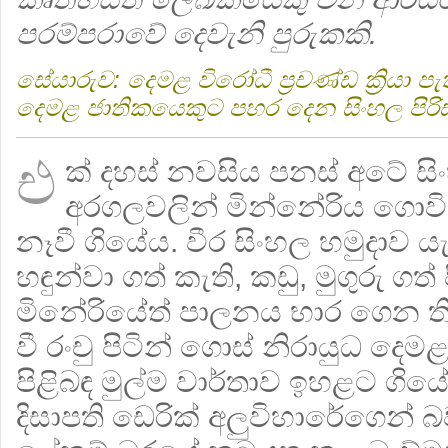
පරම්පරාවේ දෙවැනි පුරුකකි.
සේයාරුව: දෙමළ විරෝධී ප්‍රචණ්ඩ ක්‍රිය
දෙමළ ජාතිකයෙකුට පහර දෙන සිංහල පිරිස
එ
ක් දහස් නවසිය පනස් අ‍ටේ සි
අරගලවලින් මින්නේරිය ගොව
නෑවී ගියේය. වීර සිංහල හමුදාව යැ
හඳුන්වා ගත් කැති, කඩු, මුගුරු ගත් ප
මිනේරියේත් පාලනය භාර ගෙන තිබ
වී රංචු පිටින් ගොස් නිරායුධ දෙමළ
පිළිබඳ මුල්ම වාර්තාව ඉහළට 
දිසාපති ඩෙරික් අලුවිහාරේගෙන් බව ඒ