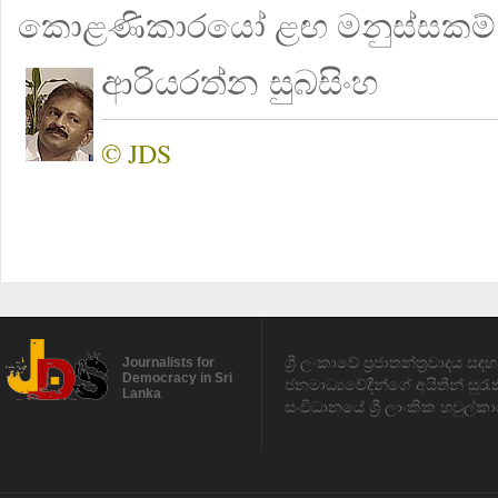
කොළණිකාරයෝ ළඟ මනුස්සකම් ත
ආරියරත්න සුබසිංහ
© JDS
ශ්‍රී ලංකාවේ ප්‍රජාතන්ත්‍රවාදය 
Journalists for
Democracy in Sri
ජනමාධ්‍යවේදීන්ගේ අයිතීන් සුර
Lanka
සංවිධානයේ ශ්‍රී ලාංකික හවුල්කා