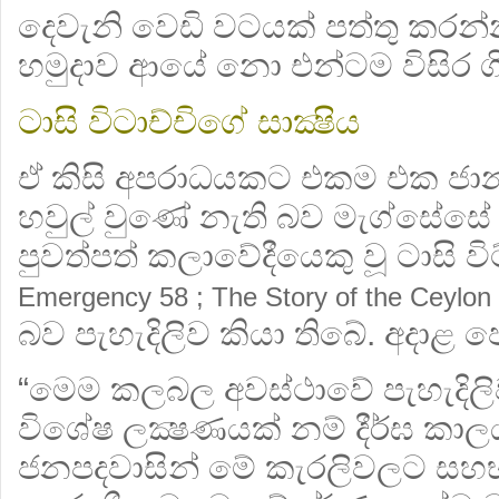
දෙවැනි වෙඩි වටයක් පත්තු කරන්
හමුදාව ආයේ නො එන්ටම විසිර ග
ටාසි විටාච්චිගේ සාක්‍ෂිය
ඒ කිසි අපරාධයකට එකම එක ජා
හවුල් වුණේ නැති බව මැග්සේසේ
පුවත්පත් කලාවේදීයෙකු වූ ටාසි විට්
Emergency 58 ; The Story of the Ceylon
බව පැහැදිලිව කියා තිබේ. අදාළ
“මෙම කලබල අවස්ථාවේ පැහැදිලි
විශේෂ ලක්‍ෂණයක් නම් දීර්ඝ කාලය
ජනපදවාසින් මේ කැරලිවලට සහභ