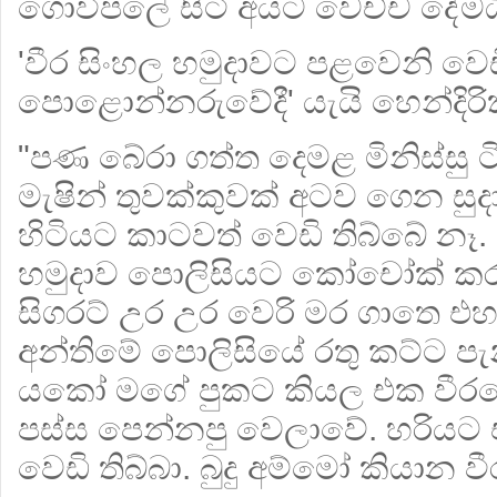
ගොවිපලේ සිටි අයට වෙච්ච දේමය
'වීර සිංහල හමුදාවට පළවෙනි වෙඩ
පොළොන්නරුවේදී' යැයි හෙන්දිරික
"පණ බේරා ගත්ත දෙමළ මිනිස්සු 
මැෂින් තුවක්කුවක් අටව ගෙන සුද
හිටියට කාටවත් වෙඩි තිබ්බේ නෑ. 
හමුදාව පොලිසියට කෝචෝක් ක
සිගරට් උර උර වෙරි මර ගාතෙ එහ
අන්තිමේ පොලිසියේ රතු කට්ට පැ
යකෝ මගේ පුකට කියල එක වීරය
පස්ස පෙන්නපු වෙලාවේ. හරියට 
වෙඩි තිබ්බා. බුදු අම්මෝ කියාන ව