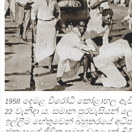
දෙමළ විරෝධී කෝළාහල ඇවිළ
1958
වැනිදා ය. සමාන පුරවැසියන් ලෙ
22
ඉල්ලීම හේතුවෙන් බහුතරයේ අධිපත
ජනයාගේ ජීවිත සමූහ වශයෙන් බිල