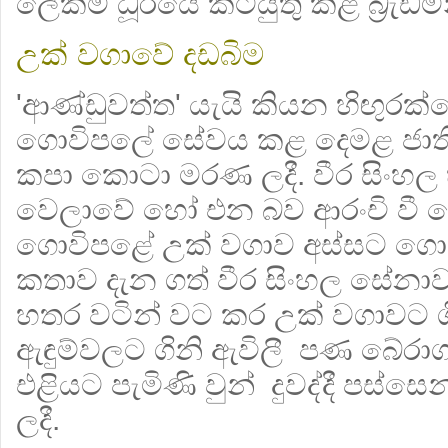
ලේකම් ධූරයේ කටයුතු කළ බ්‍රැඩ්ම
උක් වගාවේ දඩබිම
'ආණ්ඩුවත්ත' යැයි කියන හිඟුර
ගොවිපලේ සේවය කළ දෙමළ ජාති
කපා කොටා මරණ ලදී. වීර සිංහල
වෙලාවේ හෝ එන බව ආරංචි වී දෙ
ගොවිපළේ උක් වගාව අස්සට ගොස්
කතාව දැන ගත් වීර සිංහල සේනා
හතර වටින් වට කර උක් වගාවට ගිණ
ඇඳුම්වලට ගිනි ඇවිලී පණ බේර
එළියට පැමිණි වුන් දුවද්දී පස්ස
ලදී.