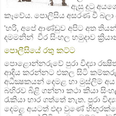
ඇසු දුටු අයග
කෑවේය. පොලිසිය අසරණ වී බලා 
'හරි, අපේ ආණ්ඩුව අපිට අත තියන්
දමමනින් වීර සිංහල හමුදාව ක්‍රිය
පොලීසියේ රතු කට්ට
පොළොන්නරුවේ පුරා විද්‍යා රක්‍ෂ
ආදිය කරන්නට එකල සිටි කම්කරු
අධීක්‍ෂකයන් දෙමළ හා මුස්ලිම් අය 
බහිරව බිළි ගන්නා කථා කියා සි
රැකියා භාර ගත්තේ නැත. පුරා විද්‍ය
දෙමළ අයටත් එදා වුණේ හිඟුරක