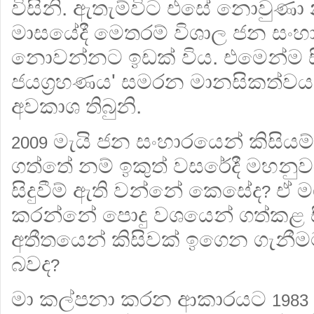
විසිනි. ඇතැම්විට එසේ නොවුණා
මාසයේදී මෙතරම් විශාල ජන සංහාර
නොවන්නට ඉඩක් විය. එමෙන්ම ස
ජයග්‍රහණය' සමරන මානසිකත්ව
අවකාශ තිබුනි.
මැයි ජන සංහාරයෙන් කිසිය
2009
ගත්තේ නම් ඉකුත් වසරේදී මහනුවර
සිදුවීම් ඇති වන්නේ කෙසේද
ඒ මග
?
කරන්නේ පොදු වශයෙන් ගත්කළ ස
අතීතයෙන් කිසිවක් ඉගෙන ගැනීම
බවද
?
මා කල්පනා කරන ආකාරයට
1983