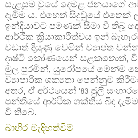
සැළසුම වුයේ දෙමළ ජනයාගේ ආර්
දැමීම ය. එහෙත් සිදුවුයේ එතෙක්
ඉන්දියාවට පමණක් සීමා වී තිබූ
ආර්ථික ක්‍රියාකාරීත්වය ඉන් බැහැර
වඩාත් දියුණු වෙමින් ව්‍යාප්ත වන්න
දෘෂ්ටි කෝණයෙන් සළකතොත්, 
මුල පුරමින්, යුරෝපයේ මෙන්ම ක
ව්‍යාපාරික ශක්‍යතා පෙන්නුම් කිර
අතර, ඒ අර්ථයෙන්
ජුලි සංහාරය
'83
පන්තියේ ආර්ථික ශක්තිය බිඳ දැමී
වී තිබේ.
බාහිර මැදිහත්වීම්