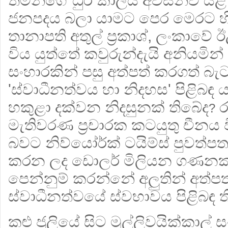
තමන්ගේ ධුර කාලය අවසන්ව යළි
ජනපදය බලා යාමට පෙර මෙරට හි
තානාපති අතුල් ප්‍රකාශ්, ලංකාව
විය යුත්තේ කවුරුන්දැයි අනියමි
සංහාරකින් පසු අත්පත් කරගත් බ
'ස්වාධීනත්වය හා නිදහස' පිළිබඳ 
හකුළා දක්වන නිදසුනක් තිබේද
ර
?
මැතිවරණ ප්‍රචාරක කටයුතු චීනය 
බවට නිව්යෝර්ක් ටයිම්ස් පුවත්පත
කරන ලද ඩොලර් මිලියන ගණනක ග
පෙන්නුම් කරන්නේ අලුතින් අත්ප
ස්වාධීනත්වයේ ස්වභාවය පිළිබඳ
කළු ජූලියේ සිට මුල්ලිවයික්කාල් 