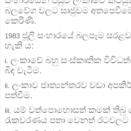
සංහාරයෙන් පසුව ලංකාවේ කටයුත
බලවේග වලට සෘජුවම අතපෙවීමේ
කෙරිණි.
ජූලි සංහාරයේ බලපෑම සරළව
1983
හැකි ය:
ලංකාවේ බහු සංස්කෘතික විවිධ
i.
බිඳ වැටීම.
ලංකාව ජාත්‍යන්තරව වඩා අපකීර්
ii.
පත්වීම.
යම් වත්පොහොසත් කමක් තිබු
iii.
රැකවරණය පතා වෙනත් රටවලට 