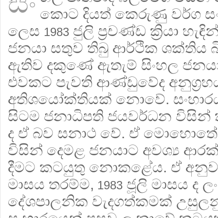
සිං
කොට දියත් කෙරුණු වර්ග සං
ලෙස
ජුලි ප්‍රචණ්ඩ ක්‍රියා හැ
1983
ජනයා සතුව තිබු ආර්ථික ශක්තිය බ
ඇතිව දකුණේ ඇතැම් සිංහල ජනයා 
එවකට පැවති ආණ්ඩුවේද අනුග්‍රහ
අතිශයෝක්තියක් නොවේ. සංහාරය 
සිටම ජනාධිපති ජයවර්ධන විසින් 
ද ඒ බව සනාථ වේ. ඒ මොහොතේ
විසින් දෙමළ ජනයාට අවශ්‍ය ආරක
දීමට කටයුතු නොකළේය. ඒ අනු
මාසය තරම්ම,
ජූලි මාසය ද 
1983
දේශපාලනික වැදගත්කමක් උසුල