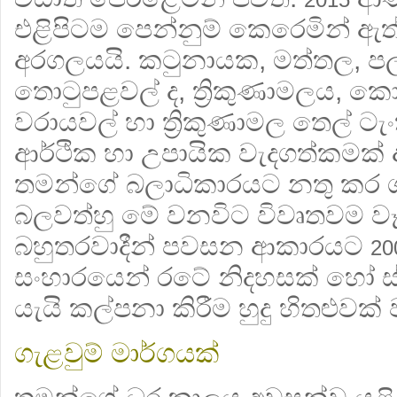
එළිපිටම පෙන්නුම් කෙරෙමින් ඇ
අරගලයයි. කටුනායක, මත්තල, පලා
තොටුපළවල් ද, ත්‍රිකුණාමලය, 
වරායවල් හා ත්‍රිකුණාමල තෙල් ටැං
ආර්ථික හා උපායික වැදගත්කමක් 
තමන්ගේ බලාධිකාරයට නතු කර 
බලවත්හු මේ වනවිට විවෘතවම වෑය
බහුතරවාදීන් පවසන ආකාරයට
20
සංහාරයෙන් රටේ නිදහසක් හෝ ස්
යැයි කල්පනා කිරීම හුදු හිතළුවක
ගැළවුම් මාර්ගයක්