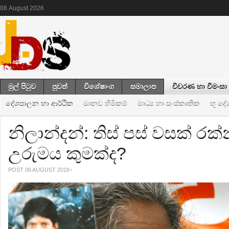
08
August
2026
මුල් පිටුව
පුවත්
විශේෂාංග
සමාලාප
විවරණ හා වීමංසා
දේශපාලන හා ආර්ථික
මානව හිමිකම්
මාධ්‍ය හා සංස්කෘතික
භූ ද
නිලාන්දන්: තිස් පස් වසක් රක්
උරුමය කුමක්ද?
POST 06 AUGUST 2018