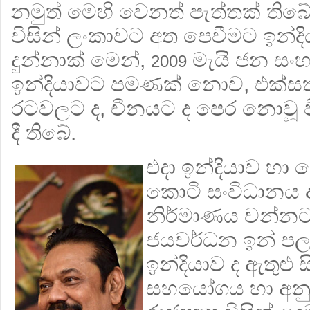
නමුත් මෙහි වෙනත් පැත්තක් තිබ
විසින් ලංකාවට අත පෙවීමට ඉන්ද
දුන්නාක් මෙන්,
මැයි ජන සංහ
2009
ඉන්දියාවට පමණක් නොව, එක්සත
රටවලට ද, චීනයට ද පෙර නොවූ ව
දී තිබේ.
එදා ඉන්දියාව හා ද
කොටි සංවිධානය 
නිර්මාණය වන්නට 
ජයවර්ධන ඉන් පලා 
ඉන්දියාව ද ඇතුළු 
සහයෝගය හා අනු