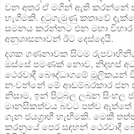
වන අතර ඒ මගින් ඇති කරන්නේ ස
හැගීමකි. දුටුගැමුණු කතාවේ දැක
සමනය කරන්නට එන මහා විහාර භ
අනුශාසනාවන් ඊට දෙස්දෙයි.
දශක ගණනාවක සිටම රුපවාහිනිය, 
ඔස්සේ පමණක් නොව, නිදහස් අධ
ථෙරවාදී බෞද්ධාගමේ මූලිකයන් ව
නංවන්නේ මේ ආඩම්බරකාර ජන ස
නිසාම, ඉන් පිටුබල ලබන සිංහල
මානසිකත්වය බවට පත්ව ඇත්තේ
ගැන ජයග්‍රාහී හැඟීමකි. මෙකී තත
කරනුයේ පෙර සඳහන් ථෙරවාදී බෞද්