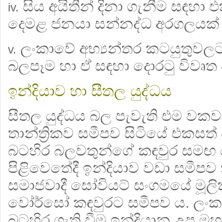
සිය අයිතීන් දිනා ගැනීම සඳහා
iv.
දෙමළ ජනයා සන්නද්ධ අරගලයක් ක
ලංකාවේ අභ්‍යන්තර කටයුතුවලට
v.
බලපෑම හා ඒ සඳහා දොරටු විවෘත 
ඉන්දියාව හා සීතල යුද්ධය
සීතල යුද්ධය බල පැවැති එම වකවා
තාන්ත්‍රිකව සමීපව සිටියේ එකසත් 
බටහිර බලවතුන්ගේ කඳවුර සමඟ ය.
පිළිවෙතේදී ඉන්දියාව වඩා සමීප
සමාජවාදී සෝවියට් සංගමයේ මූලි
වෝර්සෝ කඳවුරට සමීපව ය. ලංක
බටහිර ගැති වීම ඉන්දියානු උප මහ