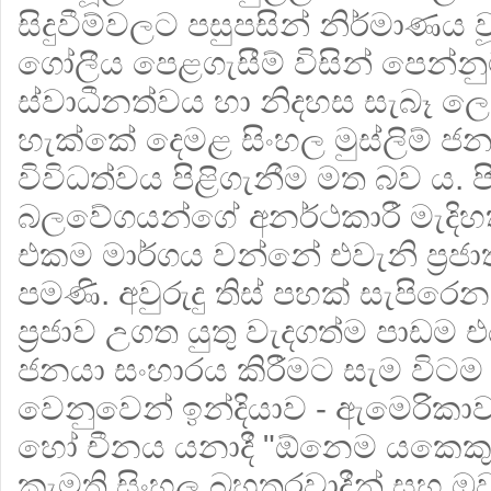
සිදුවීම්වලට පසුපසින් නිර්මාණය 
ගෝලීය පෙළගැසීම් විසින් පෙන්
ස්වාධීනත්වය හා නිදහස සැබෑ
හැක්කේ දෙමළ සිංහල මුස්ලිම් ජන
විවිධත්වය පිළිගැනීම මත බව ය. 
බලවේගයන්ගේ අනර්ථකාරී මැදිහත
එකම මාර්ගය වන්නේ එවැනි ප්‍රජාතා
පමණි. අවුරුදු තිස් පහක් සැපිරෙන
ප්‍රජාව උගත යුතු වැදගත්ම පාඩම
ජනයා සංහාරය කිරීමට සැම විට
වෙනුවෙන් ඉන්දියාව - ඇමෙරිකාව ප
හෝ චීනය යනාදී "ඕනෙම යකෙකු
කැමති සිංහල බහුතරවාදීන් සහ 