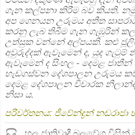
ගැන කල්පනා කිරීම බව කියති. න
අප ගෙනයන උරුමය අතීත සාපරාධී 
කරනු ලැබ තිබීම ගැන ගැඹුරින් ක
උත්සුක වන්නේ අල්පයකි. කළු ජූලිය
අවුරුද්දක් ඇවෑමෙන් ද, යුද ගැටුම්
ඇවෑමෙන් ද සිංහල - දෙමළ ජාතීන
හැඩගස්වන දේශපාලන උරුමය කවර
දෙමළ දේශපාලන විචාරක නිලාන්
නිසා ය.
පරිවර්තනය: ජීවේන්ද්‍රන් නඩරාජා
හල ජාතිවාදී බලවේග විසින්