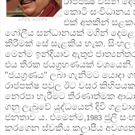
රාජපක්‍ෂ විසින් දෙ
කොටි සංවිධානය 
මහින්ද රාජපක්ෂ
එක් අතකින් සළක
ගෝලීය සන්ධානයක් මගින් දෙම
කිරීමක් සේ සැළකිය හැක. සිංහල
මෙන්ම ඉන්දියාව ඇතුළු ජාත්‍යන
එය තීරක ජයග්‍රහණයක් වශයෙනි.
"ජයග්‍රණය" ලබා ගැනීමට යොදා ග
රාජපක්ෂ පවුල ඊට වසර කිහිපය
නෙරපා හැරීමට තීරණාත්මක ආධ
ගනු ලැබුවේ යුද්ධයෙන් දිවි ගළවා
ජනතාව ය. එමෙන්ම,
ජුලි ස
1983
කරගෙන ස්වකීය කලාපීය අවශ්‍යත