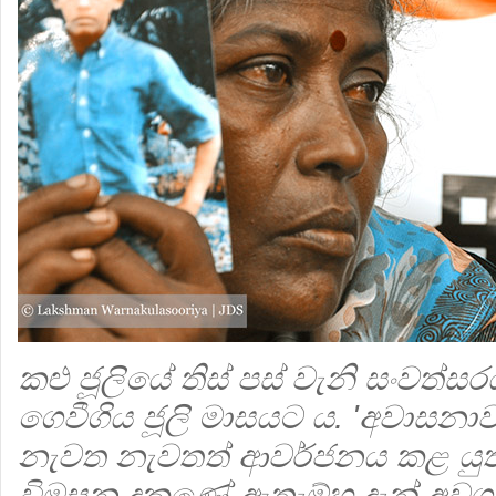
කළු ජූලියේ තිස් පස් වැනි සංවත්ස
ගෙවීගිය ජූලි මාසයට ය. 'අවාසනාවන
නැවත නැවතත් ආවර්ජනය කළ යුත්
විමසන දකුණේ ඇතැම්හු දැන් අවශ