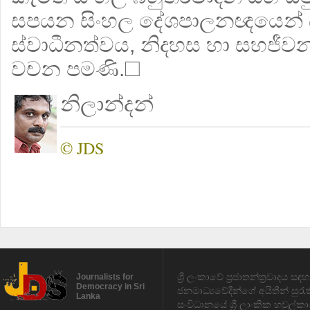
සපයන සිංහල දේශපාලනඥයෙන් බ
ස්වාධීනත්වය, නිදහස හා සහජීවනය
වචන පමණි.☐
නිලාන්දන්
© JDS
ශ්‍රී ලංකාවේ ප්‍රජාතන්ත්‍රවාදය 
Journalists for
Democracy in Sri
ජනමාධ්‍යවේදීන්ගේ අයිතීන් සුර
Lanka
සංවිධානයේ ශ්‍රී ලාංකික හවුල්කා