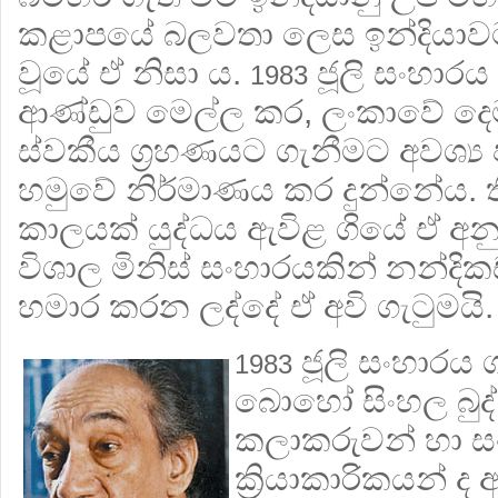
කළාපයේ බලවතා ලෙස ඉන්දියාවට
වූයේ ඒ නිසා ය.
ජූලි සංහාරය
1983
ආණ්ඩුව මෙල්ල කර, ලංකාවේ දෙ
ස්වකීය ග්‍රහණයට ගැනීමට අවශ්‍ය 
හමුවේ නිර්මාණය කර දුන්නේය.
කාලයක් යුද්ධය ඇවිළ ගියේ ඒ අ
විශාල මිනිස් සංහාරයකින් නන්දි
හමාර කරන ලද්දේ ඒ අවි ගැටුමයි.
ජූලි සංහාරය
1983
බොහෝ සිංහල බුද්ධ
කලාකරුවන් හා ස
ක්‍රියාකාරිකයන් ද 