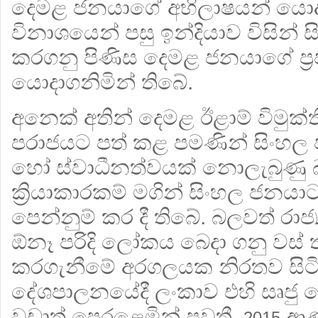
දෙමළ ජනයාගේ අභිලාෂයන් යොදාගත
විනාශයෙන් පසු ඉන්දියාව විසින් සි
කරගනු පිණිස දෙමළ ජනයාගේ ප්‍රජා
යොදාගනිමින් තිබේ.
අනෙක් අතින් දෙමළ ඊළාම් විමුක
පරාජයට පත් කළ පමණින් සිංහල
හෝ ස්වාධීනත්වයක් නොලැබුණු
ක්‍රියාකාරකම් මගින් සිංහල ජනයා
පෙන්නුම් කර දී තිබේ. බලවත් රාජ්‍
ඕනෑ පරිදි ලෝකය බෙදා ගනු වස් 
කරගැනීමේ අරගලයක නිරතව සිටි
දේශපාලනයේදී ලංකාව එහි සෘජු 
වඩාත් පෙරළෙමින් පවතී.
ආණ්
2015