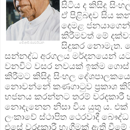
සිටිය ද කිසිදු ස
ඒ පිළිබඳව සිය කන
දෙමළ ජනයාගෙන
කිරීමවත් මේ දක්ව
ජේ.ආර්.ජයවර්ධන
සිදුකර නොමැත.
සන්නද්ධ අරගලය මර්දනයෙන් ය
වනවිට වසර නවයක් ඉක්ම ගොස් ත
කිරීමට කිසිදු සිංහල දේශපාලකයෙක
නොවන්නේ කණගාටුව ප්‍රකාශ ක
භජනය කරන්නට තරම් වරදකාරී හ
නොදැනෙන නිසා විය යුතු ය. එක
ලංකාවේ ස්ථාපිත ථෙරවාදී බෞද්ධ ස
එසේ වරදකාරී හැගීමක් ඇති වීමේ