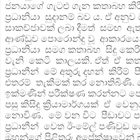
ජනයාගේ ගැටළු ගැන කතාබහ කි
ප්‍රධානියා සුදානම් බව ය. ඒ අනු
සාකච්ජාවක් ලබා දීමත් සමඟ ඇ
ආණ්ඩුව පොරොන්දු වූ ආකාරයෙ
ප්‍රධානියා සමග කතාබහ සිදු කෙරි
වැනි කෙටි කාලයකි. ඒත් ඒ ක
ප්‍රධානීන් මේ අතුරු දහන් කිරීම්
එතරම් තැකීමක් කර නොතිබිණි. ම
ඉක්මණින් පරීක්ෂණ කරන්නට ප
පසු කිසිදු ක්‍රියාමාර්ගයක් ඒ වෙනු
නොවිණ. මේ වන විට පීඩාවට 
ප්‍රධානීන් වෙත ඊ-මේල් පණිවු
ඔහුන්ගේ පිළිතුරු අපේක්ෂාවෙන් බ