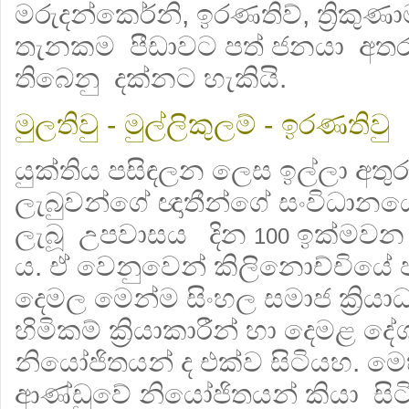
මරුදන්කෙර්නි, ඉරණතිව්, ත්‍රික
තැනකම පීඩාවට පත් ජනයා අතර
තිබෙනු දක්නට හැකියි.
මුලතිවු - මුල්ලිකුලම් - ඉරණතිවු
යුක්තිය පසිඳලන ලෙස ඉල්ලා අතුර
ලැබුවන්ගේ ඥාතීන්ගේ සංවිධාන
ලැබූ උපවාසය දින
ඉක්මවන ල
100
ය. ඒ වෙනුවෙන් කිලිනොච්චියේ
දෙමල මෙන්ම සිංහල සමාජ ක්‍රිය
හිමිකම් ක්‍රියාකාරීන් හා දෙමළ 
නියෝජිතයන් ද එක්ව සිටියහ. මෙ
ආණ්ඩුවේ නියෝජිතයන් කියා සිට