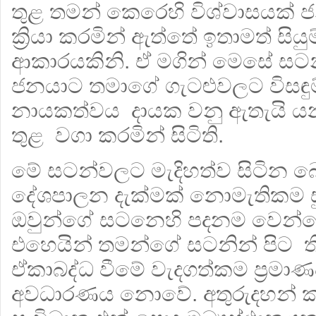
තුළ තමන් කෙරෙහි විශ්වාසයක් 
ක්‍රියා කරමින් ඇත්තේ ඉතාමත් සියුම
ආකාරයකිනි. ඒ මගින් මෙසේ සටන
ජනයාට තමාගේ ගැටළුවලට විසඳුම් 
නායකත්වය දායක වනු ඇතැයි යන
තුළ වගා කරමින් සිටිති.
මේ සටන්වලට මැදිහත්ව සිටින
දේශපාලන දැක්මක් නොමැතිකම ස
ඔවුන්ගේ සටනෙහි පදනම වෙන්න
එහෙයින් තමන්ගේ සටනින් පිට 
ඒකාබද්ධ වීමේ වැදගත්කම ප්‍රමාණ
අවධාරණය නොවේ. අතුරුදහන් ක