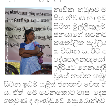
නාවික හමුදාව 
සිය නිවාස හා ඉ
සිටින මුල්ලිකුලම
ජනයාගේ සටනට ම
කතෝලික පල්ලිය
සංවිධාන ය. ඊට
දේශපාලනඥයෝ ද
ඉදිරියට ගෙනයද්
වූයේ නාවික හමු
සිටින ඉඩම් යළිත් ජනතාව වෙත 
ය. ඒත් මේ වෙනකොට මාස දෙක
ගතවුණ ද ආණ්ඩුවේ පොරොන්දුව