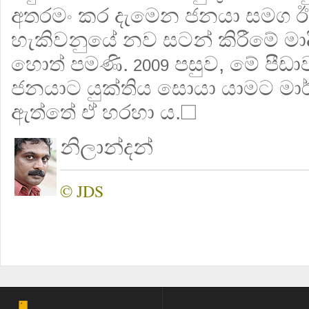
අතරමං කර දැමෙන ජනයා සමග ඊ
හැකිවනුයේ නව සටන් කිරීමේ මා
හොත් පමණි.
පසුව, මේ පීඩා
2009
ජනයාට යුක්තිය සොයා යාමට මා
ඇත්තේ ඒ හරහා ය.☐
නිලාන්දන්
© JDS