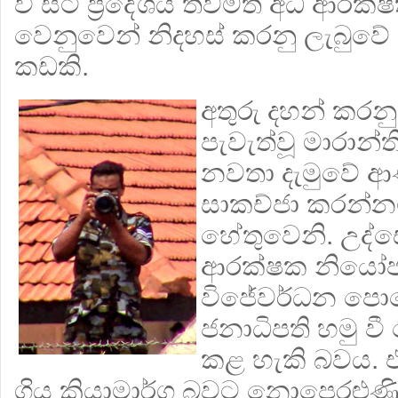
වී සිටි ප්‍රදේශය තවමත් අධි ආර
වෙනුවෙන් නිදහස් කරනු ලැබුවේ ඉ
කඩකි.
අතුරු දහන් කරනු
පැවැත්වූ මාරාන
නවතා දැමුවේ ආ
සාකච්ජා කරන්න
හේතුවෙනි. උද්
ආරක්ෂක නියෝජ්‍
විජේවර්ධන පොර
ජනාධිපති හමු වී
කළ හැකි බවය. 
ගිය ක්‍රියාමාර්ග බවට නොපෙරළුණි