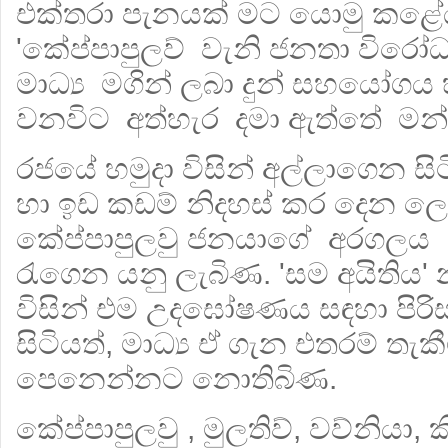
එක්තරා පැනයක් මට යොමු කළේය.
'කේප්පාපුලව් වැනි ජනතා විර
මාධ්‍ය මගින් ලබා දුන් සහයෝගය 
වනවිට අත්හැර දමා ඇත්තේ මන්දැ
රජයේ හමුදා විසින් අල්ලාගෙන සි
හා ඉඩ කඩම් නිදහස් කර දෙන ල
කේප්පාපුලවු ජනයාගේ අරගලය
රැගෙන යනු ලැබිණ. 'සම අයිතිය' 
විසින් එම උදඝෝෂණය සඳහා පිරිස
සිටියත්, මාධ්‍ය ඒ ගැන එතරම් තැ
පෙනෙන්නට නොතිබිණ.
කේප්පාපුලවු , මුලතිව්, වව්නියා,