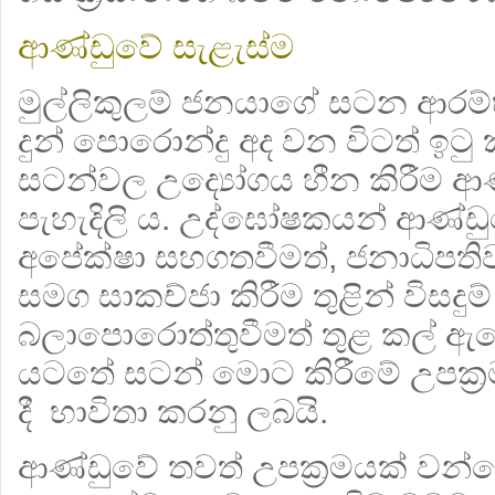
ආණ්ඩුවේ සැළැස්ම
මුල්ලිකුලම් ජනයාගේ සටන ආරම
දුන් පොරොන්දු අද වන විටත් ඉට
සටන්වල උද්‍යෝගය හීන කිරීම ආ
පැහැදිලි ය. උද්ඝෝෂකයන් ආණ්
අපේක්ෂා සහගතවීමත්, ජනාධිපතිව
සමග සාකච්ජා කිරීම තුළින් විසදු
බලාපොරොත්තුවීමත් තුළ කල් ඇද
යටතේ සටන් මොට කිරීමේ උපක්‍ර
දී භාවිතා කරනු ලබයි.
ආණ්ඩුවේ තවත් උපක්‍රමයක් වන