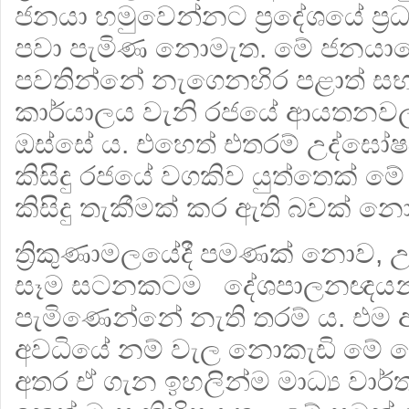
ජනයා හමුවෙන්නට ප්‍රදේශයේ ප්
පවා පැමිණ නොමැත. මේ ජනයාගේ ස
පවතින්නේ නැගෙනහිර පළාත් සභ
කාර්යාලය වැනි රජයේ ආයතනවල
ඔස්සේ ය. එහෙත් එතරම් උද්ඝෝෂ
කිසිදු රජයේ වගකිව යුත්තෙක්
කිසිදු තැකීමක් කර ඇති බවක් 
ත්‍රිකුණාමලයේදී පමණක් නොව, 
සෑම සටනකටම දේශපාලනඥයන් හ
පැමිණෙන්නේ නැති තරම් ය. එම
අවධියේ නම් වැල නොකැඩි මේ දෙ
අතර ඒ ගැන ඉහලින්ම මාධ්‍ය වාර්