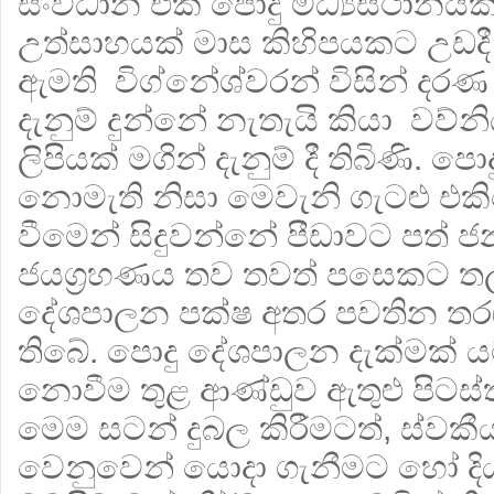
සංවිධාන එක් පොදු මධ්‍යස්ථානය
උත්සාහයක් මාස කිහිපයකට උඩදී 
ඇමති විග්නේශ්වරන් විසින් දරණ
දැනුම් දුන්නේ නැතැයි කියා වව්
ලිපියක් මගින් දැනුම් දී තිබිණි. 
නොමැති නිසා මෙවැනි ගැටළු එක
වීමෙන් සිදුවන්නේ පීඩාවට පත
ජයග්‍රහණය තව තවත් පසෙකට තල්
දේශපාලන පක්ෂ අතර පවතින තරඟ
තිබේ. පොදු දේශපාලන දැක්මක්
නොවීම තුළ ආණ්ඩුව ඇතුළු පිට
මෙම සටන් දුබල කිරීමටත්, ස්ව
වෙනුවෙන් යොදා ගැනීමට හෝ දිය