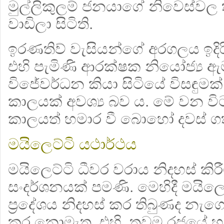
මුල්ලිකුලම් ජනයාගේ නිවෙස්වල
වාඩිලා සිටිති.
ඉරණතිව් වැසියන්ගේ අරගලය ඉදිරිය
එහි පැමිණි ආරක්ෂක නියෝජ්‍ය ඇ
විජේවර්ධන කියා සිටියේ විසඳුමක
කාලයක් අවශ්‍ය බව ය. මේ වන ව
කාලයත් හමාර වී බොහෝ දවස් ගත
මයිලෙට්ටි යථාර්ථය
මයිලෙට්ටි ධීවර වරාය නිදහස් කිරී
සංදර්ශනයක් පමණි. මෙහිදී මයිලෙ
ප්‍රදේශය නිදහස් කර තිබුණද නැගෙ
කර නොමැත. එහි තවම රජයේ හම