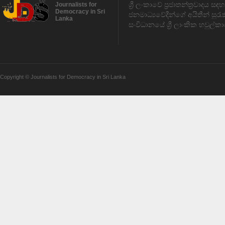
ශ්‍රී ලංකාවේ ප්‍රජාතන්ත්‍රවාදය 
Journalists for
Democracy in Sri
ජනමාධ්‍යවේදීන්ගේ අයිතීන් සුර
Lanka
සංවිධානයේ ශ්‍රී ලාංකික හවුල්කා
Copyright © Journalists for Democracy in Sri Lanka