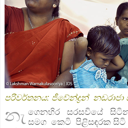
පරිවර්තනය: ජීවේන්ද්‍රන් නඩරාජ
නැ
ගෙනහිර සරසවියේ සිටින
සමග කෙටි පිළිසඳරක සිට