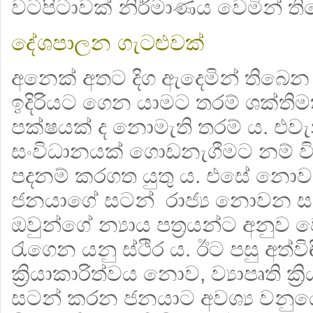
වටපිටාවක් නිර්මාණය වෙමින් ති
දේශපාලන ගැටළුවක්
අනෙක් අතට දිග ඇදෙමින් තිබෙන
ඉදිරියට ගෙන යාමට තරම් ශක්ති
පක්ෂයක් ද නොමැති තරම් ය. එවැ
සංවිධානයක් ගොඩනැගීමට නම් විප
පදනම් කරගත යුතු ය. එසේ නොවන
ජනයාගේ සටන් රාජ්‍ය නොවන සංව
ඔවුන්ගේ න්‍යාය පත්‍රයන්ට අනුව
රැගෙන යනු ස්ථිර ය. ඊට පසු අත්
ක්‍රියාකාරිත්වය නොව, ව්‍යාපෘති ක්‍
සටන් කරන ජනයාට අවශ්‍ය වනු