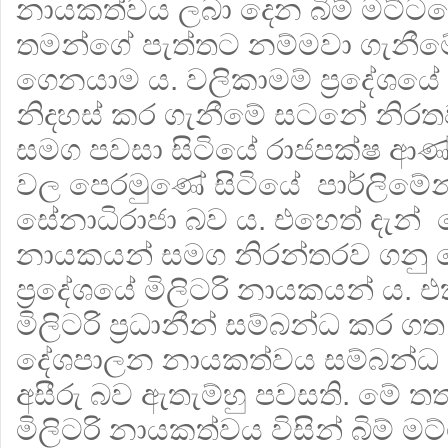
නායකත්වය ලබා දෙන බිම් මට්
තමන්ගේ පැත්තට නම්මවා ගැනීමේ
ගෙනයාම ය. වලිකාමම් ප්‍රදේශයේ
නිදහස් කර ගැනීමේ සටනේ නිරතව
සමග පවසා සිටියේ රාජපක්ෂ ආණ
වල පෙරමුණේ සිටියේ පාර්ලිමේන්තු
සේනාධිරාජා බව ය. එහෙත් දැන් 
නායකයන් සමග නිරන්තරව ගනු 
ප්‍රදේශයේ මිලිටරි නායකයන් ය. 
මිලිටරි ප්‍රධානීන් සම්බන්ධ කර ගත
දේශපාලන නායකත්වය සම්බන්ධ 
අසීරු බව ඇතැම්හු පවසති. මේ ත
මිලිටරි නායකත්වය විසින් බිම්