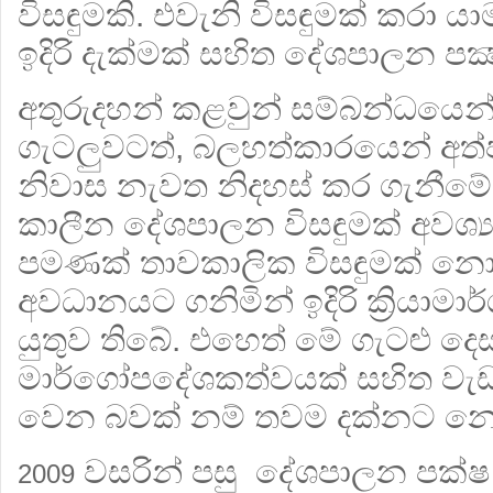
විසඳුමකි. එවැනි විසඳුමක් කරා 
ඉදිරි දැක්මක් සහිත දේශපාලන පක
අතුරුදහන් කළවුන් සම්බන්ධයෙන්
ගැටලුවටත්, බලහත්කාරයෙන් අත්ප
නිවාස නැවත නිදහස් කර ගැනීමේ 
කාලීන දේශපාලන විසඳුමක් අවශ්
පමණක් තාවකාලික විසඳුමක් න
අවධානයට ගනිමින් ඉදිරි ක්‍රියාම
යුතුව තිබේ. එහෙත් මේ ගැටළු දෙස
මාර්ගෝපදේශකත්වයක් සහිත වැඩප
වෙන බවක් නම් තවම දක්නට න
වසරින් පසු දේශපාලන පක්ෂ
2009