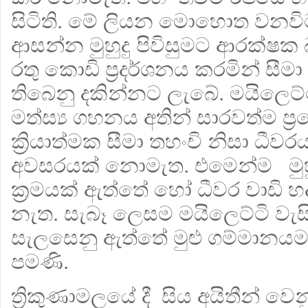
සිටිති. මේ ලියන මොහොත වනවිට
ආසන්න මුහුදු පිවිසුමට ආරක්ෂක
රතු කොඩි ප්‍රදර්ශනය කරමින් සීම
තිබෙනු දකින්නට ලැබේ. මයිලෙට්
මත්ස්‍ය ගහනය අතින් සාරවත්ම ප්‍
ක්‍රියාත්මක සීමා තහංචි නිසා ධී
අවසරයක් නොමැත. එමෙන්ම මුහ
ක්‍රමයක් ඇත්තේ හෝ ධීවර වාඩි 
නැත. සැබෑ ලෙසම මයිලෙට්ටි ව
සැලසෙනු ඇත්තේ මුළු ගම්මානය
පමණි.
ත්‍රිකුණාමලයේ දී සිය අයිතීන් ව