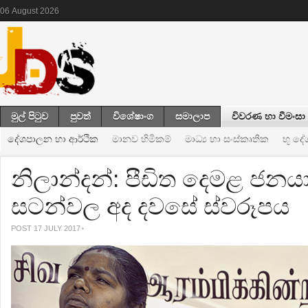
06
August
2026
මුල් පිටුව
පුවත්
විශේෂාංග
සමාලාප
විවරණ හා වීමංසා
දේශපාලන හා ආර්ථික
මානව හිමිකම්
මාධ්‍ය හා සංස්කෘතික
භූ ද
නිලාන්දන්: පීඩිත දෙමළ ජ
සටන්වල අද දවසේ ස්වරූපය
POST 17 JULY 2017