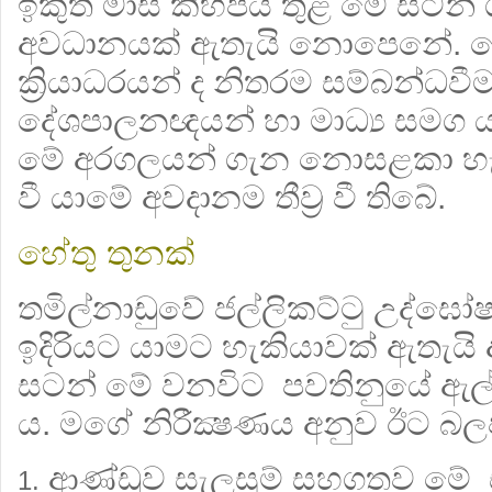
ඉකුත් මාස කිහිපය තුළ මේ සටන් ග
අවධානයක් ඇතැයි නොපෙනේ. ම
ක්‍රියාධරයන් ද නිතරම සම්බන්ධව
දේශපාලනඥයන් හා මාධ්‍ය සමග ය.
මේ අරගලයන් ගැන නොසළකා හැර
වී යාමේ අවදානම තීව්‍ර වී තිබේ.
හේතු තුනක්
තමිල්නාඩුවේ ජල්ලිකට්ටු උද්ඝ
ඉදිරියට යාමට හැකියාවක් ඇතැය
සටන් මේ වනවිට පවතිනුයේ ඇල
ය. මගේ නිරීක්‍ෂණය අනුව ඊට බලප
ආණ්ඩුව සැලසුම් සහගතව මේ සට
1.