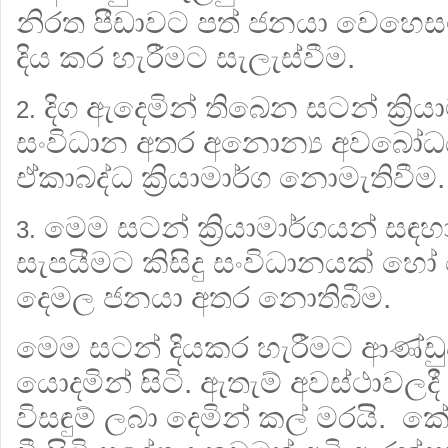
නිරත පීඩාවට පත් ජනයා වෙහෙස
දිය කර හැරීමට සැලැස්වීම.
දිග ඇදෙමින් තිබෙන සටන් ක්‍රිය
2.
සංවිධාන අතර අනොන්‍ය අවබෝධය
ඒකාබද්ධ ක්‍රියාමාර්ග නොමැතිවීම.
මෙම සටන් ක්‍රියාමාර්ගයන් ස
3.
සැපයීමට කිසිදු සංවිධානයක් හ
දෙමල ජනයා අතර නොතිබීම.
මෙම සටන් දියකර හැරීමට ආණ්ඩුව
යොදමින් සිටි. ඇතැම් අවස්ථාවලද
විසඳුම් ලබා දෙමින් කල් මරයි. කේ