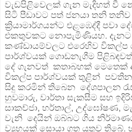
වැඩපිළිවෙලක් ගැන මැදිහත් වී න
සිටි පීඩාවට පත් ජනයා තනි තනි
ක්‍රියාමාර්ගයන්ට එළඹෙද්දී පවා
එකතුවකට නොපැමිණියහ. දැනට
කණ්ඩායම්වලට එරෙහිව විකල්ප
පාර්ශ්වයක් ගොඩනැගීම පිළිබඳවත
දේ ගැනවත් කතාබහක් මෙතෙක් 
විකල්ප පාර්ශ්වයක් තුළින් පවත
සිදු කරමින් තිබෙන දේශපාලන රැස්ව
හුවමාරු, වාර්තා සැකසීම සහ ඉදිරිප
සාකච්ජා, හර්තාල්, උද්ඝෝෂණ, මැ
වැනි දෙයින් ඔබ්බට ගිය නිර්මාණශ
ව්‍යුහයක් සොයා ගත යුතුව තිබේ.