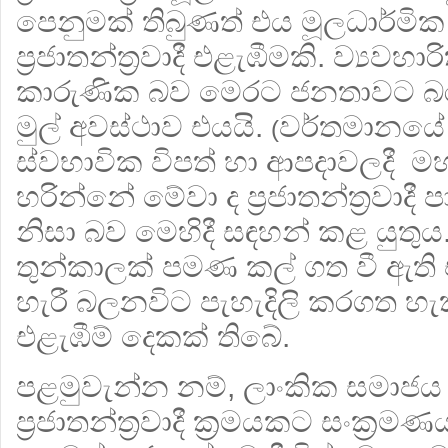
පෙනුමක් තිබුණත් එය මූලධාර්මි
ප‍්‍රජාතන්ත‍්‍රවාදී එළැඹීමකි. ව්‍යවහාරි
කාරුණික බව මෙරට ජනතාවට බ
මුල් අවස්ථාව එයයි.
වර්තමානයේ දී
(
ස්වභාවික විපත් හා ආපදාවලදී
හරින්නේ මේවා ද ප‍්‍රජාතන්ත‍්‍රවාද
නිසා බව මෙහිදී සඳහන් කළ යුතුය
තුන්කාලක් පමණ කල් ගත වී ඇති එ
හැරී බලනවිට පැහැදිලි කරගත හැකි
එළැඹීම් දෙකක් තිබේ.
පළමුවැන්න නම්, ලාංකික සමාජය ව
ප‍්‍රජාතන්ත‍්‍රවාදී ක‍්‍රමයකට සංක‍්