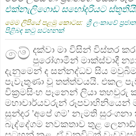
එක්නැලිගොඩ සහෝදරියට
ස්තූතිය
මෙම ලිපියේ පළමු කොටස:
ශ්‍රී ලංකාවේ ප‍්‍ර
පිළිබඳ කටු සටහනක්
මේ
දක්වා මා විසින් විස්තර කර
පුරෝගාමීන් මාක්ස්වාදී න්‍
දැනුමෙන් ද සන්නද්ධව සිය මවුබ
පැවැතුණා වූ තත්ත්වයයි. එකල පැව
වික‍්‍රමසිංහ පෑනෙන් ලියා තහවුරු 
මහාචාර්යවරුන් රූපවාහිනියෙන්
සුන්දර ’අපේ ගම’ නැමති සුරංග
බැද්දේගම නවකතාව තුළ ලෙනාඩ් ව
සටහන් කළ, ඒ වනවිටත් වැඩවසම