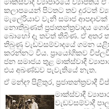
මාක්ස්වාදී ව්‍යාපාරයේ ව්‍යාප්තිය
කලාපයෙන් පිටතට තව දුරටත් ව්‍ය
මැලේරියාව වැනි සමාජ ආපදාවක් 
නොතිබුණත් ප‍්‍රජාතන්ත‍්‍රවාදය ග
බොහෝ දෑ තවත් තිබිණ. ඒ අතර
තිබුණු වැඩවසම්වාදයේ ගමන යළි
කරන්නට විය. ප‍්‍රායෝගිකව විප්ල
ජන සමාජය තුළ මාක්ස්වාදී ව්‍යා
එය අඛණ්ඩව පැවැතියේ නැත.
ඒ මන්ද
පිළිතුර, ප‍්‍රජාතන්ත‍්‍රවාදී
?
මාක්ස්වාදී ව්‍ය
වැඩවසම්වාදී ප