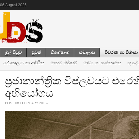
06
August
2026
මුල් පිටුව
පුවත්
විශේෂාංග
සමාලාප
විවරණ හා වීමංසා
දේශපාලන හා ආර්ථික
මානව හිමිකම්
මාධ්‍ය හා සංස්කෘතික
භූ ද
ප්‍ර‍ජාතාන්ත්‍ර‍ික විප්ලවයට එ
අභියෝගය
POST 08 FEBRUARY 2016