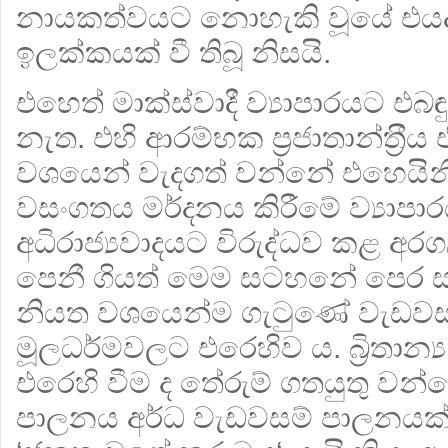
නායකත්වයට නොහැකි වූයේ එයද
ඉලක්කයක් වී තිබූ නිසයි.
එහෙත් මාක්ස්වාදී ව්‍යාපාරයට එබ
නැත. එහි ආරම්භක ප‍්‍රජාතාන්ත‍්‍ර
වශයෙන් වැදගත් වන්නේ එහෙයින
වසංගතය මර්දනය කිරීමේ ව්‍යාපාරය බ
අධිරාජ්‍යවාදයට විරුද්ධව කළ අ
පෙනී ගියත් මෙම සටහනේ පෙර සඳ
නියත වශයෙන්ම ගැටුණේ වැඩවසම් 
මූලධර්මවලට එරෙහිව ය. බ්‍රිතාන්‍ය
එරෙහි වීම ද තේරුම් ගතයුතු වන්නේ 
පාලනය අර්ධ වැඩවසම් පාලනයක්