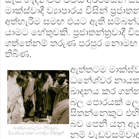
මාක්ස්වාදී ව්‍යාපාරය විසින් ප‍්‍රජාතන්
අත්හැරීම සමඟ එයට ඇති සම්බ
යාමට හේතුවකි. ප‍්‍රජාතන්ත‍්‍රවාදී
ගත්තේනම් තරුණ පරපුර නොම
තිබිණ.
ඇත්තටම මාක්ස්වා
ධනේශ්වර නායක
ඛාදනය කර ගන්නා ද
බල පොරයක් ලෙස හ
සිතන්නෙකුට එහි 
බව පෙනී යනු ඇත
බණ්ඩා-චෙල්වා ගිවිසුමට
නම් වැඩවසම්වා
විරෝධය පාන බෞද්ධ භික‍ෂූන්