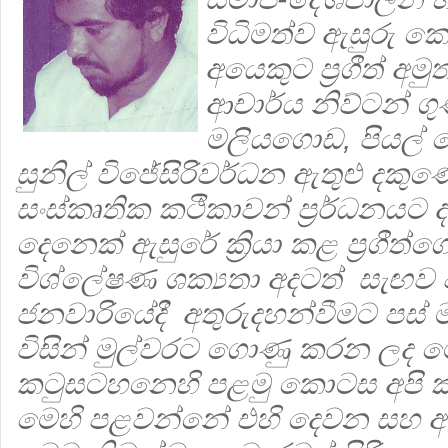
විධිමත්ව ඇසුරු 
අයෙකුට ප්‍රගීත් අ
ආචාර්ය නිව්ටන් ග
මලියගොඩ, පියල් 
සුනිල් විජේසිරිවර්ධන ඇතුළු දක
සංස්කෘතික කථිකාවන් ප්‍ර‍ර්ධනය
දෙනෙක් ඇසුරේ ක්‍රියා කළ ප්‍ර‍ගීත
විශ්ලේෂණ ශක්‍යතා අදටත් සැඟව 
ජනවාරියේදී අතුරුදහන්වීමට පස් මා
විසින් මුල්වරට ගොණු කරන ලද ම
කටුසටහනෙහි පළමු කොටස අපි ක
මෙහි පළවන්නේ එහි දෙවන සහ 