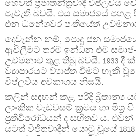
හෙවත් ප‍්‍රජාතන්ත‍්‍රවාදී විප්ලවය
පැවැති බවයි. එය සමාජයේ පහළ පී
එන ධනේශවර පංතියේත් උවමනාව 
දෙවැන්න නම්, පොදු ජන සමාජයේ
ඇවිලීමට තරම් ඉන්ධන එම සමාජ
උවමනාව තුළ තිබූ බවයි.
දී ක
1933
ව්‍යාපාරයට ව්‍යාප්ත වීමට හැකි ව
විප්ලවීය අවකාශය නිසයි.
කලින් සඳහන් කළ පරිදි බ්‍රිතාන්‍ය
ලාංකික වැඩවසම් ක‍්‍රමය හා මිශ‍්‍
ප‍්‍රතිවිරෝධයන් ද සහිතව ය. එව
යටත් විජිතවාදීන් යොමු වූයේ
1818