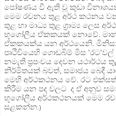
පෝෂණය වී ඇති වූ කුඩා විනාශය
මෙම රචනය තුළ අර්ථ කථනය ව
තුළ හා මාධ්‍ය තුළ ග‍්‍රාම්‍ය ලෙ
භූගෝලීය ඒකකයක් නොවේ. මාන
ඒකකයක්ය යන අර්ථයෙනි. මිනිස
පෘථිවියෙහි ගොඩබිම් මිස ’රට’වල්
නමැති ප‍්‍රපංචය දෙවන යථාර්ථය තු
නිර්මිතයක් බවත්, සමාජය බෙදී ය
මෙහි අර්ථකථනය වේ. රට එක්සත්
කිරීම යන පද වලට ද ඒ අනුව සමා
භූගෝලීය අර්ථකථනයක් මෙම රච
සළකන්න
.)