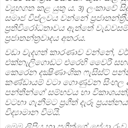
ව්‍යුහගත කළ යුතු ය.
ලංකාවේ සිද
3)
සමාජ විප්ලවය වන්නේ ප‍්‍රජාතන්ත‍්‍ර
ප‍්‍රතිවිරෝධතාවය ඇත්තේ වැඩවසම
ප‍්‍රජාතන්ත‍්‍රවාදය අතරය.
වඩා වැදගත් කාරණාව වන්නේ, වර්තම
එක්නැලිගොඩට එරෙහි වෛරී ස
කෙරෙන දක්‍ෂිණාංශික ෆැසිස්ට් පන
කණ්ඩායම් වටා ගොණුවන සිංහල 
පන්තීන්ගේ සම්භවය හා විකාශයත්,
වටහා ගැනීමට ප්‍ර‍ගීත් දැරූ ප්‍ර‍යත්
විද්‍යාමාන වීමයි.
මෙම ලිපිය හා ප්‍ර‍ගීත්ගේ සේයා රුව