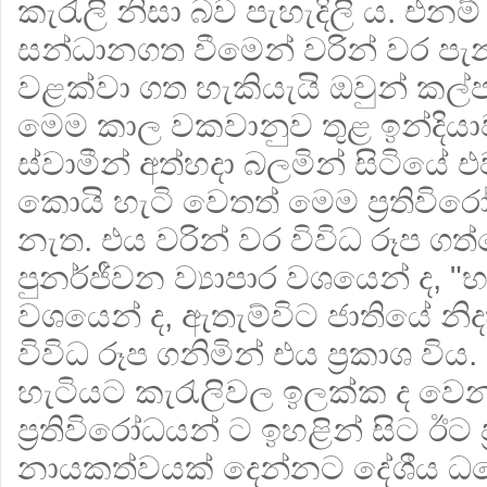
කැරැලි නිසා බව පැහැදිලි ය. එනම් 
සන්ධානගත වීමෙන් වරින් වර පැ
වළක්වා ගත හැකියැයි ඔවුන් කල්
මෙම කාල වකවානුව තුළ ඉන්දියාව තු
ස්වාමීන් අත්හදා බලමින් සිටියේ
කොයි හැටි වෙතත් මෙම ප‍්‍රතිව
නැත. එය වරින් වර විවිධ රූප ග
පුනර්ජීවන ව්‍යාපාර වශයෙන් ද, 
වශයෙන් ද, ඇතැම්විට ජාතියේ නි
විවිධ රූප ගනිමින් එය ප‍්‍රකාශ වි
හැටියට කැරැලිවල ඉලක්ක ද වෙන
ප‍්‍රතිවිරෝධයන් ට ඉහළින් සිට ඊට ප‍්‍
නායකත්වයක් දෙන්නට දේශීය ධ