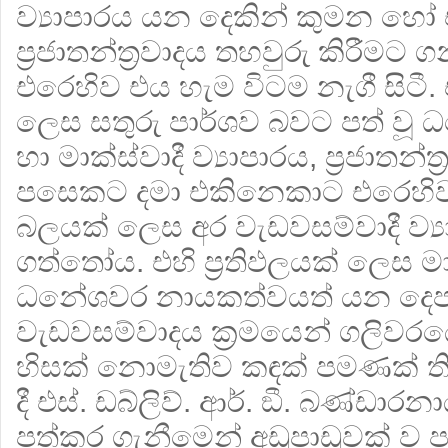
ව්‍යාපාරය යන දෙකින් කුමන හෝ 
ප‍්‍රජාතන්ත‍්‍රවාදය තහවුරු කිරීමට
එරෙහිව එය හැම විටම නැගී සිටී
ලෙස සතුරු පාර්ශව බවට පත් වූ
හා මාක්ස්වාදී ව්‍යාපාරය, ප‍්‍රජාතන
පසෙකට දමා එකිනෙකාට එරෙහිව
බලයක් ලෙස අර වැඩවසම්වාදී ව්‍
ගත්තෝය. එහි ප‍්‍රතිඵලයක් ලෙස මාක
ධනේශවර නායකත්වයත් යන දෙපාර
වැඩවසම්වාදය ක‍්‍රමයෙන් ගලිවරය
හිසක් නොමැතිව කඳක් පමණක් තිබ
දී එස්. ඩබ්ලිව්. ආර්. ඞී. බණ්ඩ
පත්කර ගැනීමෙන් අඩුපාඩුවක් ව පැ