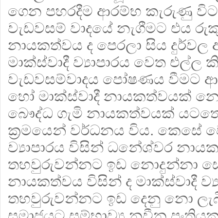
ගෙන පහරදීම ආරම්භ කැරුණු වි
වැඩවසම් වාදයේ නැගීමට එය රුක
නායකත්වය ද පෙරලා සිය දුර්වල අවි
මාක්ස්වාදී ව්‍යාපාරය වෙත එල්ල ක
වැඩවසම්වාදය පෝෂණය වීමට ආධ
හෝ මාක්ස්වාදී නායකත්වයක් නො
බෞද්ධ ගැමි නායකත්වයක් යටත
ක‍්‍රමයෙන් වර්ධනය විය. කෙසේ වෙ
ව්‍යාපාරය විසින් ධනේශ්වර නාය
තහවුරුවන්නට ඉඩ නොදුන්නා 
නායකත්වය විසින් ද මාක්ස්වාදී ව්
තහවුරුවන්නට ඉඩ දෙනු නො ලැබ
සමාජයට සම්භාව්‍ය නවීන පංතියක