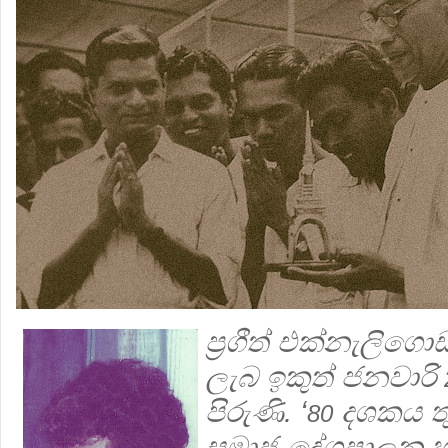
ප්‍රගීත් එක්නැලි
ලැබ ‍ඉකුත් ජනවාරි
පිරුණි. ‘
දශකය ත
80
සමාජ-දේශපාලන හා ස