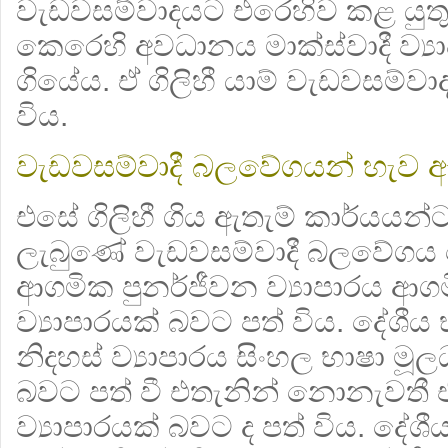
වැඩවසම්වාදයට එරෙහිව කළ යුත
කෙරෙහි අවධානය මාක්ස්වාදී ව්‍යා
ගියේය. ඒ ගිලිහී යාම් වැඩවසම්
විය.
වැඩවසම්වාදී බලවේගයන් හැව ඇ
එසේ ගිලිහී ගිය ඇතැම් කාර්යයන්
ලැබුණේ වැඩවසම්වාදී බලවේගය ව
ආගමික පුනර්ජීවන ව්‍යාපාරය ආගම
ව්‍යාපාරයක් බවට පත් විය. දේශීය 
නිදහස් ව්‍යාපාරය සිංහල භාෂා මූල
බවට පත් වී එතැනින් නොනැවතී එය
ව්‍යාපාරයක් බවට ද පත් විය. දේශ