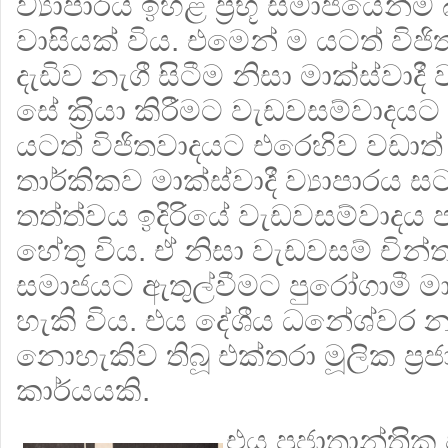
ව්‍යාපාරය ඉහළ ප‍්‍රභූ සමාජයෙන්ම 
වාසියක් විය. එමෙන් ම යටත් විජ
දැඩිව නැගී සිටීම නිසා මාක්ස්වාද
සේ ක‍්‍රියා කිරීමට වැඩවසම්වාදයට 
යටත් විජිතවාදයට එරෙහිව වඩාත්
තාර්කිකව මාක්ස්වාදී ව්‍යාපාරය
තත්ත්වය ඉදිරියේ වැඩවසම්වාදය 
හේතු විය. ඒ නිසා වැඩවසම් චින්
සමාජයට ඇතුල්වීමට පුරෝගාමී මාක්
හැකි විය. එය දේශීය ධනේශ්වර
නොහැකිව තිබූ එක්තරා මූලික ප‍්‍රජා
කාර්යයකි.
එය ප‍්‍රජාතාන්ත‍්‍