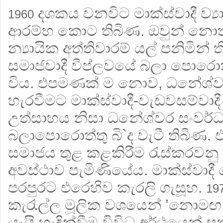
දශකය වනවිට මාක්ස්වාදී ව්‍ය
1960
ආරම්භ කොට තිබිණ. ඔවුන් නොතක
න්‍යායික අත්තිවාරම් යල් පනිමින් 
සමාජවාදී විප්ලවයේ බලා පොරො
විය. එපමණක් ම නොව, ධනේශ්ව
හැරවීමට මාක්ස්වාදී-වැඩවසම්වාදී
උත්සාහය නිසා ධනේශ්වර සංවර්
බලාපොරොත්තු බි`ද වැටී තිබිණ.
සමාජය තුළ කළකිරීම රැස්කරවනු 
අවස්ථාව පැමිණියේය. මාක්ස්වාදී
පරපුරට එරෙහිව කැරලි ගැසූහ.
19
කැරැල්ල මූලික වශයෙන් ’නොමඟ 
යැයි හැඳින්වීම විවිධ අර්ථයෙන් සත