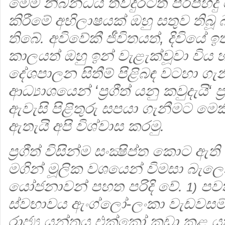
මෙම නිබන්ධය තවදුරටත් පිරිපහ
කිරීමේ අභිලාෂයක් ඔහු සතුව ති
තිබේ. අවිවේකී ජීවිතයත්, දිවියේ ඉත
කාලයත් ඔහු ඉන් වැළැක්වූවා විය 
දේශපාලන සිතීම් පිළිබඳ වටහා ගැ
ආධ්‍යාශයෙන් ‘ප්‍ර‍ගීත් යනු කවුදැයි‘
ඇවැසි පිළිතුරු සපයා ගැනීමට මෙක
ඇතැයි අපි විශ්වාස කරමු.
ප්‍ර‍ගීත් විසින්ම සංක්‍ෂිප්ත කොට
මගින් මූලික වශයෙන් විමසා බැලෙන 
යෝජනාවන් පහත පරිදි වේ.
පවත
1)
ස්වභාවය ඇංග්ලෝ-ලංකා වැඩවසම් ක‍
රාජ්‍ය යන්ත‍්‍රය එක්කෝ කුඩා කළ යුතු