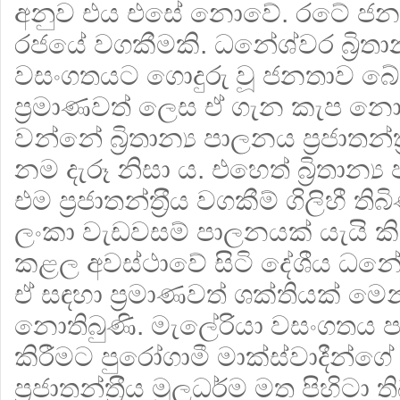
අනුව එය එසේ නොවේ. රටේ ජනතාව
රජයේ වගකීමකි. ධනේශ්වර බ්‍රිත
වසංගතයට ගොදුරු වූ ජනතාව බ
ප‍්‍රමාණවත් ලෙස ඒ ගැන කැප නොවී
වන්නේ බ්‍රිතාන්‍ය පාලනය ප‍්‍රජාතන
නම දැරූ නිසා ය. එහෙත් බ්‍රිතාන්
එම ප‍්‍රජාතන්ත‍්‍රීය වගකීම් ගිලිහී ති
ලංකා වැඩවසම් පාලනයක් යැයි ක
කළල අවස්ථාවේ සිටි දේශීය ධන
ඒ සඳහා ප‍්‍රමාණවත් ශක්තියක් මෙ
නොතිබුණි. මැලේරියා වසංගතය 
කිරීමට පුරෝගාමී මාක්ස්වාදීන්ගේ
ප‍්‍රජාතන්ත‍්‍රීය මූලධර්ම මත පිහිටා