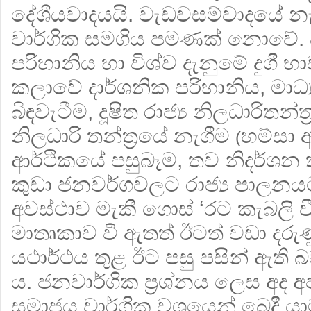
දේශීයවාදයයි. වැඩවසම්වාදයේ නැ
වාර්ගික සමගිය පමණක් නොවේ. 
පරිහානිය හා විශ්ව දැනුමේ දුගී භ
කලාවේ දාර්ශනික පරිහානිය, මාධ්
බිඳවැටීම, දූෂිත රාජ්‍ය නිලධාරිතන්ත‍
නිලධාරි තන්ත‍්‍රයේ නැගීම
හම්සා 
(
ආර්ථිකයේ පසුබෑම, තව නිදර්ශන ක
කුඩා ජනවර්ගවලට රාජ්‍ය පාලනයට
අවස්ථාව මැකී ගොස් ‘රට කැබලි වී ති
මාතෘකාව වී ඇතත් ඊටත් වඩා දරුණ
යථාර්ථය තුළ ඊට පසු පසින් ඇති බ
ය. ජනවාර්ගික ප‍්‍රශ්නය ලෙස අද අ
සමාජය වාර්ගික වශයෙන් බෙදී යා