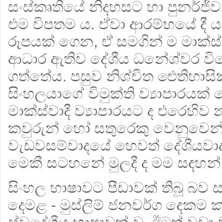
සංස්කෘතියේ නිදහසට හා පුනර්ජීව
එම විපතම ය. ඒවා ආරම්භයේ දී යට
රූපයක් ගෙන, ඒ සමගින් ම මාක්ස්ව
ආධාර ඇතිව දේශීය ධනේශ්වර විර
ගත්තේය. පසුව නිශ්චිත ඓතිහා
සිංහලයාගේ විමුක්ති ව්‍යාපාරයක
මාක්ස්වාදී ව්‍යාපාරයට ද එරෙහිව 
කවුරුන් හෝ සතුරෙකු වෙනුවෙන් 
වැඩවසම්වාදයේ හෙවත් දේශීයවා
මෙකී සටහනේ මුලදී ද මම සඳහන්
සිංහල භාෂාවට පීඩාවක් තිබූ බව ස
දෙමළ - මුස්ලිම් ජනවර්ග දෙකම