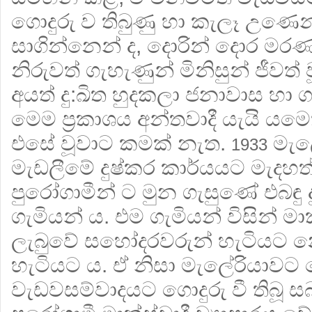
ගොදුරු ව තිබුණු හා කැලෑ උණෙන
සාගින්නෙන් ද, දොරින් දොර ම
නිරුවත් ගැහැණුන් මිනිසුන් ජීවත් 
අයත් දු:ඛිත හුදකලා ජනාවාස හා 
මෙම ප‍්‍රකාශය අන්තවාදී යැයි යම
එසේ වූවාට කමක් නැත.
මැල
1933
මැඩලීමේ දුෂ්කර කාර්යයට මැදහත් 
පුරෝගාමීන් ට මුන ගැසුණේ එබඳු දු
ගැමියන් ය. එම ගැමියන් විසින් මාක
ලැබුවේ සහෝදරවරුන් හැටියට න
හැටියට ය. ඒ නිසා මැලේරියාවට
වැඩවසම්වාදයට ගොදුරු වී තිබූ 