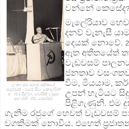
වන්නේ කෙසේද
මැලේරියාව හෙව
දනව් වැනැසී යා
දෙයක් නොවේ.
2
ඈත අතීතයේත් තත
වැඩවසම් පාලන
ජනතාව වසංගතවල
වීම, මියයාම, ක
ලංකා සම සමාජ පක්ෂයේ
සමුළුවක් - වමේ සිට: කොල්වින්
උපන් හැටියට සිද
අාර් ද සිල්වා, ඩොරික් ද සූසා
සහ ඒන්. ඒම්. පෙරේරා
පිළිගැණුනි. එම ද
ගැනීම රජුගේ හෙවත් වැඩවසම් පා
වගකීමක් නොවීය. එහෙත් ප‍්‍රජාතන්ත