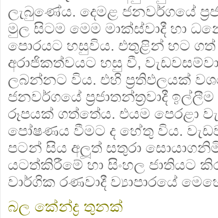
ලැබුණේය. දෙමළ ජනවර්ගයේ ප‍්‍රජාතන
මුල සිටම මෙම මාක්ස්වාදී හා ධනේ
පොරයට හසුවිය. එතුළින් හට ගත්
අරාජිකත්වයට හසු වී, වැඩවසම්වා
ලබන්නට විය. එහි ප‍්‍රතිඵලයක් 
ජනවර්ගයේ ප‍්‍රජාතන්ත‍්‍රවාදී ඉල්ලීම 
රූපයක් ගත්තේය. එයම පෙරළා වැ
පෝෂණය වීමට ද හේතු විය. වැඩ
පටන් සිය අලූත් සතුරා සොයාගනි
යටත්කිරීමේ හා සිංහල ජාතියට කි
වාර්ගික රණවාදී ව්‍යාපාරයේ මෙ
බල කේන්ද්‍ර‍ තුනක්