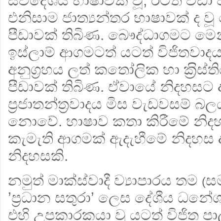
ස්වදේශීය භාෂාවක් වූ, ඊටත් වඩා 
එනිසාම ජාත්‍යන්තර භාෂාවක් ද ව
පීඩාවක් තිබිණ. බෞද්ධාගමට මෙන
ඉස්ලාම් ආගමටත් යටත් විජිතවාදය 
අනුග‍්‍රහය ලත් කතෝලික හා ක‍්‍රිස
පීඩාවක් තිබිණ. ඒවායේ නිදහසට අ
ප‍්‍රජාතන්ත‍්‍රවාදය මිස වැඩවසම්
නොවේ. භාෂාව කතා කිරීමේ නිද
කැමැති ආගමක් ඇදැහීමේ නිදහස ද මූලි
නිදහසකි.
නමුත් මාක්ස්වාදී ව්‍යාපාරය තම
සම
(
’ප‍්‍රධාන සතුරා’ ලෙස දේශීය ධන
එහි උපකාරකයා වූ යටත් විජිත 