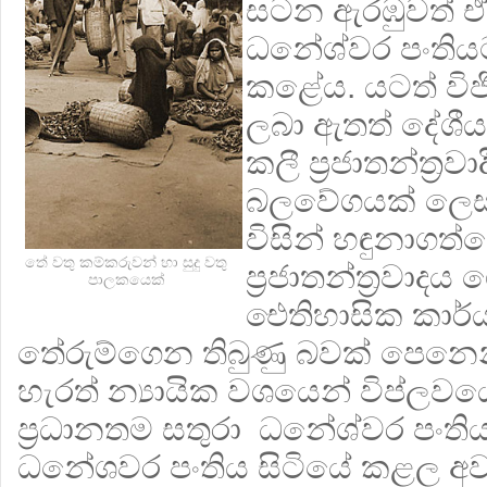
සටන ඇරඹුවත් ඒ
ධනේශ්වර පංතිය
කළේය. යටත් වි
ලබා ඇතත් දේශීය
කලී ප‍්‍රජාතන්ත‍්‍ර
බලවේගයක් ලෙස ම
විසින් හඳුනාගත්
තේ වතු කම්කරුවන් හා සුදු වතු
ප‍්‍රජාතන්ත‍්‍රවා
පාලකයෙක්
ඓතිහාසික කාර්
තේරුම්ගෙන තිබුණු බවක් පෙනෙ
හැරත් න්‍යායික වශයෙන් විප්ලවය
ප‍්‍රධානතම සතුරා ධනේශ්වර පංතිය
ධනේශවර පංතිය සිටියේ කළල අවස්