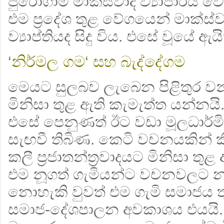
පුරෝගාමී මාක්ස්වාදී ව්‍යාපාරය ව
එම ප‍්‍රදේශ තුළ වේගයෙන් මාක්ස්වා
ව්‍යාප්තියද සිදු විය. එසේ වූයේ ඇයි
‘නිර්මල ගම‘ සහ බැද්දේගම
මෙයට සුලබව ලැබෙන පිළිතුර ව
මිනිසා තුළ ඇති කැමැත්ත යන්නයි
එසේ පෙනුණත් ඊට වඩා මූලධාර්ම
සැඟවී තිබිණ. කෙටි වචනයකින් 
කලී ප‍්‍රජාතන්ත‍්‍රවාදයට මිනිසා ත
එම නූගත් ගැමියන්ට වචනවලට නගා 
නොහැකි වුවත් එම ගැමි සමාජය තුළ
සමාජ-දේශපාලන අවකාශය එයයි. මු