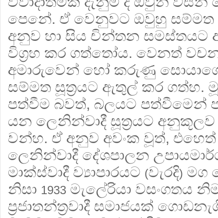
විවාදාත්මක දැනුම ද ඔවුන් විසි
පෙනේ. ඒ වෙනුවට ඔවුහු සම්මත විප
අනුව හා සිය චින්තන සමස්තයට අ
විග‍්‍රහ කර ගත්තෝය. වෙනත් වච
අමාරුවෙන් හෝ කරුණු සොයා
සම්මත සූත‍්‍රයට ඇතුල් කර ගත්හ. ම
පත්වීම බවත්, බලයට පත්වීමෙන් 
යන ලෙනින්වාදී සූත‍්‍රයට අනුකූලව 
වන්හ. ඒ අනුව අවංක වූත්, එහෙත් 
ලෙනින්වාදී දේශපාලන උපායමාර්
මාක්ස්වාදී ව්‍යාපාරයට
වැරදි
මග ප
(
)
නිසා
මැලේරියා වසංගතය නිම
1933
ප‍්‍රජාතන්ත‍්‍රවාදී සමාජයක් ගොඩන