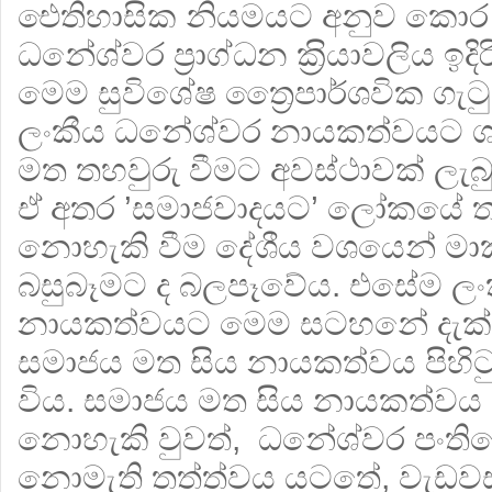
ඓතිහාසික නියමයට අනුව කොර
ධනේශ්වර ප‍්‍රාග්ධන ක‍්‍රියාවලිය 
මෙම සුවිශේෂ ත්‍රෛපාර්ශවික ගැටු
ලංකීය ධනේශ්වර නායකත්වයට ශ
මත තහවුරු වීමට අවස්ථාවක් ලැ
ඒ අතර ’සමාජවාදයට’ ලෝකයේ 
නොහැකි වීම දේශීය වශයෙන් මාක්ස
බසුබෑමට ද බලපෑවේය. එසේම ලංකා
නායකත්වයට මෙම සටහනේ දැක්ව
සමාජය මත සිය නායකත්වය පිහ
විය. සමාජය මත සිය නායකත්වය 
නොහැකි වුවත්, ධනේශ්වර පංතිය
නොමැති තත්ත්වය යටතේ, වැඩවසම්