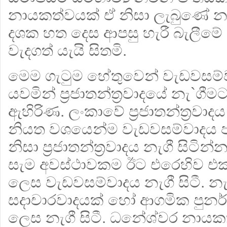
නායකත්වයක් ඒ නිසා ලැබුණේ නැ
දශක හත දෙස ආපසු හැරී බැලීමේ
වැදගත් යැයි සිතමි.
මෙම ගැටුම හේතුවෙන් වැඩවසම
යවමින් ප‍්‍රජාතන්ත‍්‍රවාදයේ නැ`
ඇහිරිණ. ලංකාවේ ප‍්‍රජාතන්ත‍්‍රවාදය
නියත වශයෙන්ම වැඩවසම්වාදය පර
නිසා ප‍්‍රජාතන්ත‍්‍රවාදය නැගී සිට
සැම අවස්ථාවකම ඊට එරෙහිව එක
ලෙස වැඩවසම්වාදය නැගී සිටී. 
සදාචාරවාදයක් හෝ ආගමික පුනර්ජ
ලෙස නැගී සිටී. ධනේශ්වර නායකත