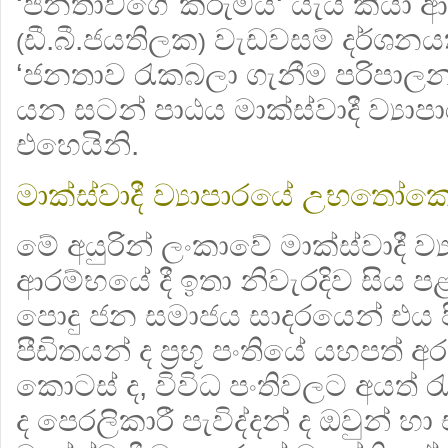
‘ජනතාවගේ කරුමය‘ යැයි කියා ආ
ඩී.බී.ජයතිලක
වැඩවසම් දර්ශන
(
)
‘ජනතාව රැකබලා ගැනීම පරිපාලන ත
යන සටන් පාඨය මාක්ස්වාදී ව්‍යාප
එහෙයිනි.
මාක්ස්වාදී ව්‍යාපාරයේ උභතෝ
මේ අයුරින් ලංකාවේ මාක්ස්වාදී ව්‍
ආරම්භයේ දී ඉතා නිවැරදිව සිය පළ
පොදු ජන සමාජය සාදරයෙන් එය ප
පීඩිතයන් ද ප‍්‍රභූ පංතියේ යහපත් අ
කොටස් ද, විවිධ පංතිවලට අයත් රැඩ
ද පෙරලිකාරී පැවිද්දන් ද ඔවුන් හ