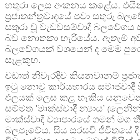
හතුරා ලෙස අංකනය කළේය. එයි
ප‍්‍රජාතන්ත‍්‍රවාදයේ පවා සතුරු 
සතුරා වූ වැඩවසම්වාදී බලවේගය
බව නොතකා හැරියේය. ඇතැම් අවස
බලවේගයක් වශයෙන් ද මෙම පුරෝගා
සැළකූහ.
වඩාත් නිවැරදිව කියනවානම් ප‍්‍රජාත
ඉටු නොවූ කාර්යභාරය සමාජවාදී 
ඵලයක් ලෙස කළ හැකිය යනුවෙන්
සම්මත ’මාක්ස්වාදී න්‍යාය’
ලෙනින
(
මාක්ස්වාදී ව්‍යාපාරයේ ගමන් මග
බලපෑවේය. සිය සරසවි ජීවිතයේ ද