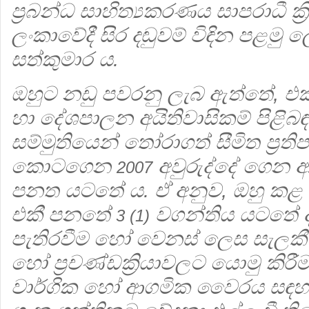
ප්‍රබන්ධ සාහිත්‍යකරණය සාපරාධී ක්
ලංකාවේදී සිර දඬුවම් විඳින පළමු
සත්කුමාර ය.
ඔහුට නඩු පවරනු ලැබ ඇත්තේ, එක්ස
හා දේශපාලන අයිතිවාසිකම් පිළිබඳ
සම්මුතියෙන් තෝරාගත් සීමිත ප්‍රත
කොටගෙන
අවුරුද්දේ ගෙන ආ අ
2007
පනත යටතේ ය. ඒ අනුව, ඔහු කළ කෙ
එකී පනතේ
වගන්තිය යටතේ දැ
3 (1)
පැතිරවීම හෝ වෙනස් ලෙස සැලකීම
හෝ ප්‍රචණ්ඩක්‍රියාවලට යොමු කිරී
වාර්ගික හෝ ආගමික වෛරය සඳහා 