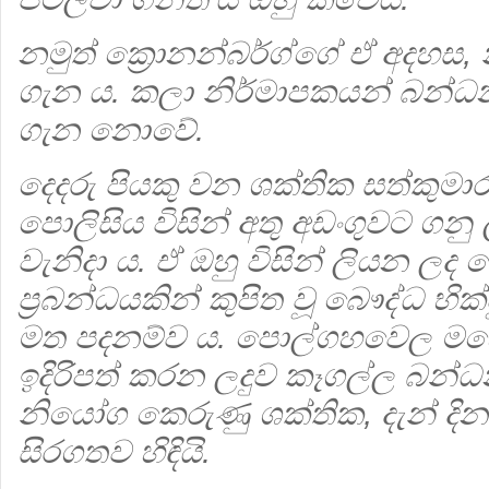
නමුත් ක්‍රොනන්බර්ග්ගේ ඒ අදහස
ගැන ය. කලා නිර්මාපකයන් බන්ධන
ගැන නොවේ.
දෙදරු පියකු වන ශක්තික සත්කු
පොලිසිය විසින් අතු අඩංගුවට ගනු
වැනිදා ය. ඒ ඔහු විසින් ලියන ලද ක
ප්‍රබන්ධයකින් කුපිත වූ බෞද්ධ භික
මත පදනම්ව ය. පොල්ගහවෙල මහේස
ඉදිරිපත් කරන ලදුව කෑගල්ල බන්
නියෝග කෙරුණු ශක්තික, දැන් දි
සිරගතව හිඳියි.