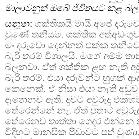
මාලාවනුත් ඔබේ ජිවිතයට කළ 
යනූෂා:
ශක්තිකයි මායි අපේ දරුව
වුණේ තනියම. ශක්තික අත්අඩංගු
මං දරුවො දෙන්නත් එක්ක තනිවෙල
බැරි තරම් විශාලයි. මගේ අම්ම තා
බලනවා. ඒත් ශක්තික ළඟ නැති අ
බැරි තරම්. එයා දරුවන්ට හුගක් ආ
කෙනෙක්. ඒ නිසා එයා නැති අඩුව
දැනෙනව ඇති. දුවට අවුරුදු එකහ
තේරෙන්නේ නෑ. ඒත් පුතාට අවුරුද
තේරෙනව තාත්තා ගෙදර එන්නෙ 
විදිහට මානසික පීඩාවට පත් වුණා.