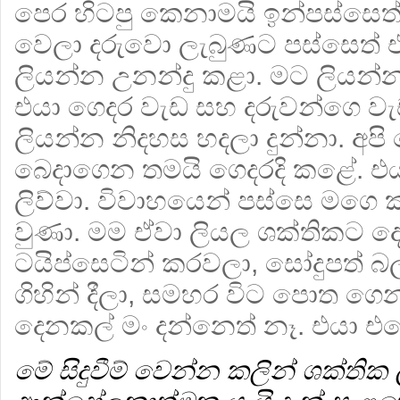
පෙර හිටපු කෙනාමයි ඉන්පස්සෙත් 
වෙලා දරුවො ලැබුණට පස්සෙත් එ
ලියන්න උනන්දු කළා. මට ලිය
එයා ගෙදර වැඩ සහ දරුවන්ගෙ වැ
ලියන්න නිදහස හදලා දුන්නා. අපි
බෙදාගෙන තමයි ගෙදරදි කළේ. එයා
ලිව්වා. විවාහයෙන් පස්සෙ මගෙ කෘ
වුණා. මම ඒවා ලියල ශක්තිකට ද
ටයිප්සෙටින් කරවලා, සෝදුපත් බ
ගිහින් දීලා, සමහර විට පොත ග
දෙනකල් මං දන්නෙත් නෑ. එයා 
මේ සිදුවීම් වෙන්න කලින් ශක්තික 