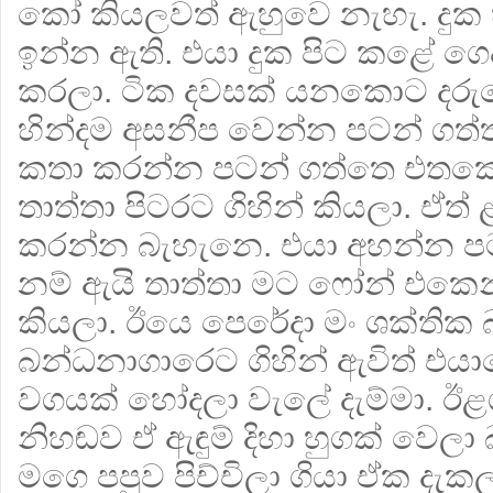
කෝ කියලවත් ඇහුවෙ නැහැ. දු
ඉන්න ඇති. එයා දුක පිට කළේ ගෙද
කරලා. ටික දවසක් යනකොට දරු
හින්දම අසනීප වෙන්න පටන් ගත්ත
කතා කරන්න පටන් ගත්තෙ එතකොට
තාත්තා පිටරට ගිහින් කියලා. ඒත
කරන්න බැහැනෙ. එයා අහන්න පටන
නම් ඇයි තාත්තා මට ෆෝන් එක
කියලා. ඊයෙ පෙරේදා මං ශක්තික
බන්ධනාගාරෙට ගිහින් ඇවිත් එයාගෙ
වගයක් හෝදලා වැලේ දැම්මා. ඊළග
නිහඬව ඒ ඇඳුම් දිහා හුගක් වෙල
මගෙ පපුව පිච්චිලා ගියා ඒක දැකල