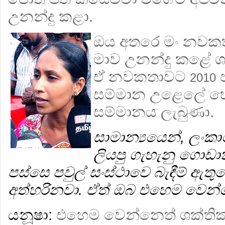
උනන්දු කළා.
ඔය අතරෙ මං නවකතා
මාව උනන්දු කළේ ශ
ඒ නවකතාවට
2010
සම්මාන උළෙලේ හ
සම්මානය ලැබුණා.
සාමාන්‍යයෙන්, ලංක
ලියපු ගැහැනු ගොඩා
පස්සෙ පවුල් සංස්ථාවෙ බැඳීම් ඇතු
අත්හරිනවා. ඒත් ඔබ එහෙම වෙන්න
යනූෂා:
එහෙම වෙන්නෙත් ශක්තික