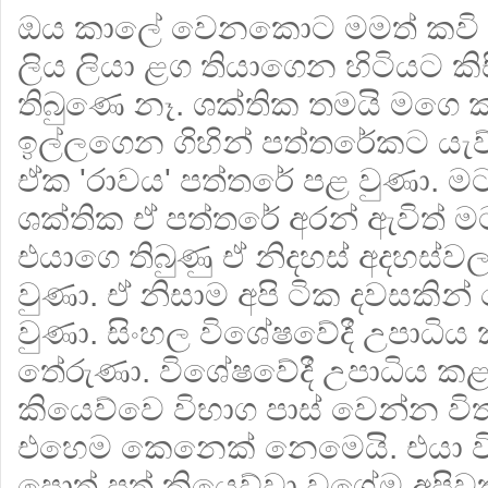
ඔය කාලේ වෙනකොට මමත් කවි ල
ලිය ලියා ළග තියාගෙන හිටියට 
තිබුණෙ නෑ. ශක්තික තමයි මගෙ ක
ඉල්ලගෙන ගිහින් පත්තරේකට යැ
ඒක 'රාවය' පත්තරේ පළ වුණා. 
ශක්තික ඒ පත්තරේ අරන් ඇවිත් ම
එයාගෙ තිබුණු ඒ නිදහස් අදහස්වල
වුණා. ඒ නිසාම අපි ටික දවසකින්
වුණා. සිංහල විශේෂවේදී උපාධි
තේරුණා. විශේෂවේදී උපාධිය කළ
කියෙව්වෙ විභාග පාස් වෙන්න විත
එහෙම කෙනෙක් නෙමෙයි. එයා ව
පොත් පත් කියෙව්වා වගේම අපි