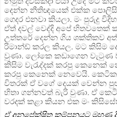
නමුත් දවසක්දා එයා උදේ මට කිව
දෙන්න නීතිඥයෙක් එක්ක පොලිසි
ගෙදර එනවා කියලා. මං පුරුදු විද
ඒත් දවල් වෙද්දි අපේ හිතවතෙක්
උත්තරේ දෙන්න ගිය ශක්තිකව අත
රිමාන්ඩ් කරල කියල. මට කිසිම ද
වුණා. ලෝකෙ කඩාගෙන වැටුණ ව
කිසිම වැරැද්දක් කරපු කෙනෙක් 
කරපු කෙනෙක් නෙවෙයි. කෙටිකත
විතරක් ඒ වගේ දෙයක් වෙන්න පුළ
හිතා ගන්නවත් බැරි වුණා. ඒ කෙට
වරදක් කළා කියන එක මං කිසිසේත
ඒ අනපේක්ෂිත කම්පනයට මුහුණ දීමත්