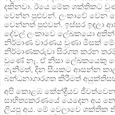
දකිනවා. ඊයෙ මේක ශක්තිකට වු
වෙන්න පුළුවන්. ලංකාවේ වෙන
වෙන්නත් පුළුවන්. ඉස්සර ඉඳලා
දේවල් ලංකාවෙ ලේඛකයො අතින් 
නිර්මාණ වාරණය වුණා මිසක් මේ 
නිර්මාණකරුවා සිරගත කරන තරම
වුණේ නෑ. ඒ නිසා ලේඛකයෙකු මේ
ගැනීමත්, දින සීයකට ආසන්න ක
බන්ධනාගාරගත කිරීමත් අයුක්තිස
අපි කොළඹ කේන්ද්‍රීයව ජීවත්ව
සාහිත්‍යකරණයේ යෙදෙන අය නෙ
ලියපු අය. මේ වෙලාවෙ ශක්තික 