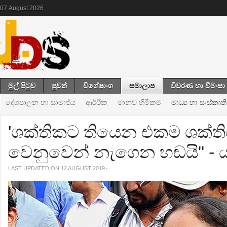
07
August
2026
මුල් පිටුව
පුවත්
විශේෂාංග
සමාලාප
විවරණ හා වීමංසා
දේශපාලන හා සාමාජීය
ආර්ථික
මානව හිමිකම්
මාධ්‍ය හා සංස්කෘත
'ශක්තිකට තියෙන එකම ශක්ත
වෙනුවෙන් නැගෙන හඬයි" - ය
LAST UPDATED ON 12 AUGUST 2019