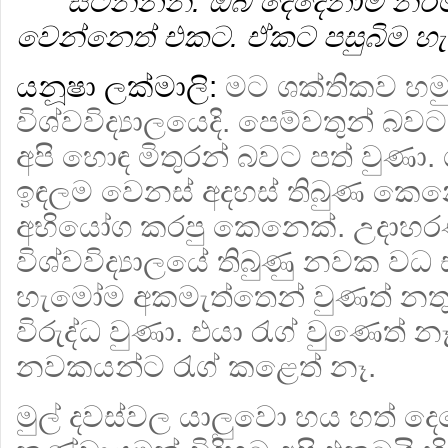
සිටින්නන්. ඔබ දෙදෙනාම න
වෙන්නෙත් එකට. ඒකට පසුබිම 
යනූෂා ලක්මාලි:
මට ශක්තිකව හම
විශ්වවිද්‍යාලයෙදි. පෙම්වතුන් බ
අපි හොඳ මිතුරන් බවට පත් වුණා.
ඉඳලම වෙනස් අදහස් තිබුණ කෙනෙක
අභියෝග කරපු කෙනෙක්. උදාහරණ
විශ්වවිද්‍යාලයේ තිබුණු නවක වධ 
හැමෝම අකමැත්තෙන් වුණත් නතු 
විරුද්ධ වුණා. එයා රැග් වුණෙත් නෑ
නවකයන්ට රැග් කළෙත් නෑ.
මුල් දවස්වල යාලුවො හය හත් ද