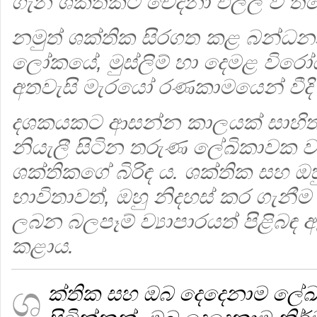
ගැන ශක්තිකට චේදනා එල්ල වී ති
නමුත් ශක්තික සිරගත කළ බන්ධන
ලෝකයේ, මුස්ලිම් හා දෙමළ විරෝධ
අතවැසි මැරයෝ රණකාමයෙන් වීදි 
දශකයකට ආසන්න කාලයක් සාහිත
නියැලී සිටින තරුණ ලේඛිකාවක ව
ශක්තිකගේ බිරිඳ ය. ශක්තික සහ ඔහ
භාවිතාවත්, ඔහු නිදහස් කර ගැනී
ලබන බලපෑම් ව්‍යාපාරයත් පිළිබඳ
කළාය.
ශ
ක්තික සහ ඔබ දෙදෙනාම ලේඛ