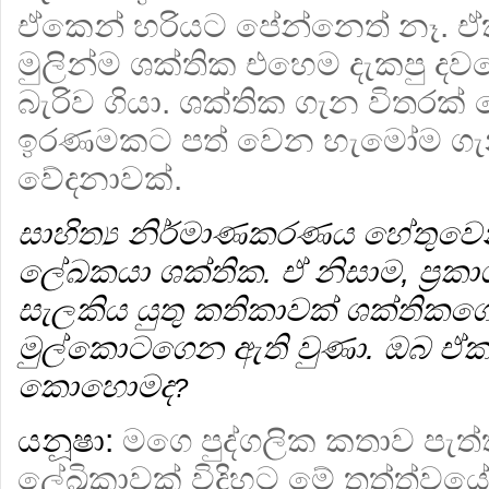
ඒකෙන් හරියට පේන්නෙත් නෑ. ඒ
මුලින්ම ශක්තික එහෙම දැකපු ද
බැරිව ගියා. ශක්තික ගැන විතරක
ඉරණමකට පත් වෙන හැමෝම ගැ
වේදනාවක්.
සාහිත්‍ය නිර්මාණකරණය හේතුවෙන
ලේඛකයා ශක්තික. ඒ නිසාම, ප්‍ර
සැලකිය යුතු කතිකාවක් ශක්තිකගේ 
මුල්කොටගෙන ඇති වුණා. ඔබ ඒක
කොහොමද
?
යනූෂා:
මගෙ පුද්ගලික කතාව පැත්
ලේඛිකාවක් විදිහට මේ තත්ත්ව