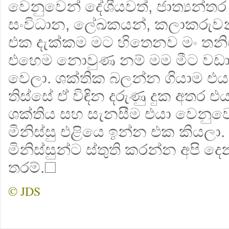
වෙනුවෙන් දේශීයවත්, ජාත්‍යන්තර
සංවිධාන, ලේඛකයන්, කලාකරුවන
එක දැක්කම මට හිතෙනව මං තනි
එහෙම නොවුණ නම් මම මීට වඩා
වෙලා. ශක්තික බලන්න ගියාම එයත්
තිස්සේ ඒ විඳින දරුණු දුක අතර
ශක්තිය සහ සැනසීම එයා වෙනු
මිනිස්සු එළියෙ ඉන්න එක කියලා
මිනිස්සුන්ට ස්තුති කරන්න අපි 
තරම්.☐
© JDS