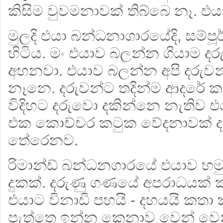
කිසිම වුවමනාවක් තිබ්බෙ නෑ. එයා
මුලදි එයා බන්ධනාගාරයේදි, සම්ප
හිටිය. මං එයාව බලන්න ගියාම ද
අහනවා. එයාව බලන්න අපි දරුව
නෑනෙ. දරුවන්ට තදින්ම ආදරේ ක
විදිහට දරුවො දකින්නෙ නැතිව
එක කොච්චර කටුක වේදනාවක් ද
තේරෙනව.
රිමාන්ඩ් බන්ධනගාරයේ එයාව හමු
දුකක්. දරුණු ගණයේ අපරාධයක්
එයාට විනාඩි පහයි - දහයයි කතා 
පැත්තෙ ඉන්න කෙනාව වෙන් වෙන