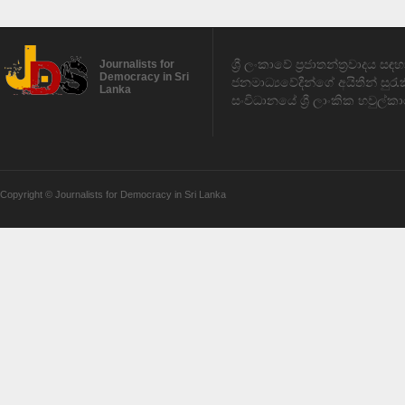
ශ්‍රී ලංකාවේ ප්‍රජාතන්ත්‍රවාදය 
Journalists for
Democracy in Sri
ජනමාධ්‍යවේදීන්ගේ අයිතීන් සුර
Lanka
සංවිධානයේ ශ්‍රී ලාංකික හවුල්කා
Copyright © Journalists for Democracy in Sri Lanka