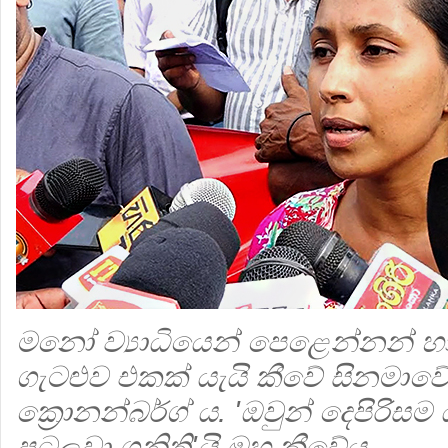
මනෝ ව්‍යාධියෙන් පෙළෙන්නන් 
ගැටළුව එකක් යැයි කීවේ සිනමාවේද
ක්‍රොනන්බර්ග් ය. 'ඔවුන් දෙපිරිස
පටලවා ගනිති'යි ඔහු කීවේය.