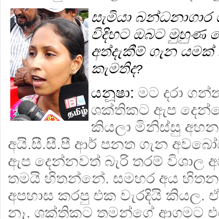
සැමියා බන්ධනාගාර ගත
විදිහට ඔබට මුහුණ 
අත්දැකීම් ගැන යමක්
කැමතිද
?
යනූෂා:
මට දරා ගන්
ශක්තිකට ඇප දෙන්
කියලා මිනිස්සු අහ
අයි.සී.සී.පී ආර් පනත ගැන අවබ
ඇප දෙන්නවත් බැරි තරම් විශාල
තමයි හිතන්නේ. සමහර අය හිත
අපහාස කරපු එක වැරදියි කියල. ඒ
නෑ. ශක්තිකට තමන්ගේ ආගමට 