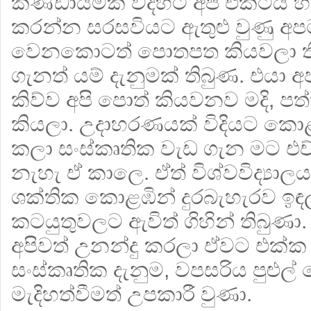
කණ්ඩායමක් විදිහට අපි එකටයි හ
කරන්න සරසවියට ඇතුළු වුණු අප
වෙනකොටත් පොතපත කියවලා තිබ
ගැනත් යම් දැනුමක් තිබුණ. එයා 
කිව්ව අපි පොත් කියවනව මදි, ප
කියලා. උදාහරණයක් විදියට කොළඹ 
කලා සංස්කෘතික වැඩ ගැන මට එච්
නැහැ ඒ කාලෙ. ඒත් විශ්වවිද්‍යාල
ශක්තික කොළඹින් දුරබැහැරව ඉඳ
කටයුතුවලට ඇවිත් ගිහින් තිබුණා.
අපිවත් උනන්දු කරලා ඒවට එක්ක
සංස්කෘතික දැනුම, වපසරිය පුළුල
මැදිහත්වීමත් උපකාරී වුණා.