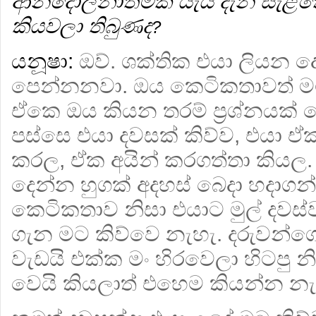
ආන්දෝලනාත්මක යැයි දැන් සැ
කියවලා තිබුණද
?
යනූෂා:
ඔව්. ශක්තික එයා ලියන ද
පෙන්නනවා. ඔය කෙටිකතාවත් මට
ඒකෙ ඔය කියන තරම් ප්‍රශ්නයක්
පස්සෙ එයා දවසක් කිව්ව, එයා ඒ
කරල, ඒක අයින් කරගත්තා කියල. 
දෙන්න හුගක් අදහස් බෙදා හදාගන
කෙටිකතාව නිසා එයාට මුල් දවස
ගැන මට කිව්වෙ නැහැ. දරුවන්ගෙ
වැඩයි එක්ක මං හිරවෙලා හිටපු 
වෙයි කියලාත් එහෙම කියන්න නැ