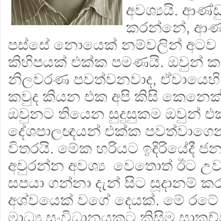
අවශ්‍යයි. ආණ්
කරන්නේ, ආණ්
පස්සේ නොයෙක් නම්වලින් අටව 
කිහිපයක් එක්ක පමණයි. ඔවුන් කවුද
නිලවරණ පවත්වනවාද, ඒවායෙහි
කවුද කියන එක අපි කිසි කෙනෙක
ඔවුනට තියෙන සුදුසුකම ඔවුන් එ
දේශපාලඥයන් එක්ක පවත්වාගෙ
විතරයි. මේක හරියට ඉදිරියේදී ජනම
අවුරන්න අවශ්‍ය වෙතොත් ඊට උ
සපයා ගන්නා දැන් සිට සූදානම් කර
අශ්වයෙක් වගේ දෙයක්. මේ රටේ ප
මාධ්‍ය සංවිධානයකට කිසිම සාක