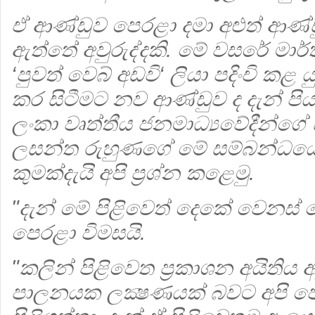
ඒ ආණ්ඩුව පෙරළා දමා අළුත් ආණ්ඩ
ඇත්තේ අවුරුද්දකි. මේ වසරේ මාර්
‘පුවත් වෙබ් අඩවි‘ ලියා පදිංචි ක
කර සිටීමට නව ආණ්ඩුව ද දැන් පියව
ලංකා වෘත්තීය ජනමාධ්‍යවේදීන්ග
ලසන්ත රුහුණගේ මේ සම්බන්ධයෙ
කුමක්දැයි අපි ප්‍ර‍ශ්න කළෙමු.
"දැන් මේ පිළිවෙත් දෙකේ වෙනස්
පෙරළා විමසයි.
"කලින් පිළිවෙත ප්‍ර‍කාශන අයිතිය අ
පාලනයක ලක්‍ෂණයක් බවට අපි ප