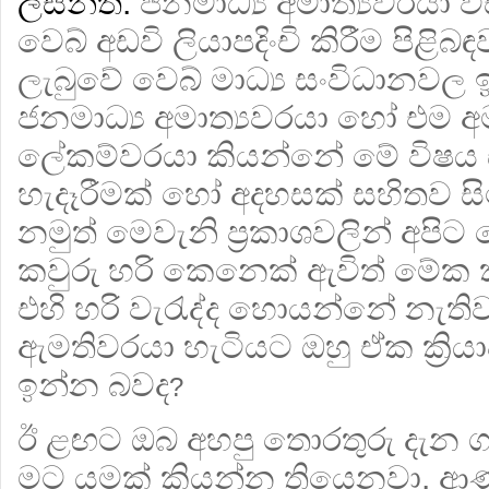
ලසන්ත:
ජනමාධ්‍ය අමාත්‍යවරයා වි
වෙබ් අඩවි ලියාපදිංචි කිරීම පිළි
ලැබුවේ වෙබ් මාධ්‍ය සංවිධානවල ඉ
ජනමාධ්‍ය අමාත්‍යවරයා හෝ එම අම
ලේකම්වරයා කියන්නේ මේ විෂය 
හැදෑරීමක් හෝ අදහසක් සහිතව සිටි
නමුත් මෙවැනි ප්‍රකාශවලින් අපි
කවුරු හරි කෙනෙක් ඇවිත් මේක
එහි හරි වැරැද්ද හොයන්නේ නැති
ඇමතිවරයා හැටියට ඔහු ඒක ක්‍රිය
ඉන්න බවද
?
ඊ ළඟට ඔබ අහපු තොරතුරු දැන 
මට යමක් කියන්න තියෙනවා. ආණ්ඩු