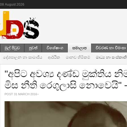
08
August
2026
මුල් පිටුව
පුවත්
විශේෂාංග
සමාලාප
විවරණ හා වීමංසා
දේශපාලන හා සාමාජීය
ආර්ථික
මානව හිමිකම්
මාධ්‍ය හා සංස්කෘත
"අපිට අවශ්‍ය දණ්ඩ මුක්තිය න
මිස නීති රෙගුලාසි නොවෙයි"
POST 31 MARCH 2016