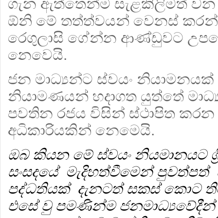
ගැන ඇත්තෙන්ම සැළකිලිමත් වන 
ඕනි මේ තත්ත්වයන් වෙනස් කරන්
රෙගුලාසි ගේන්න ආණ්ඩුවට උපද
නෙවෙයි.
ජන මාධ්‍යන්ට ස්වයං නියාමනයක් 
නියාමණයන් හදාගත යුත්තේ මාධ්‍ය
පවතින රජය විසින් ස්ථාපිත කර
අධිකාරියකින් නෙමෙයි.
ඔබ කියන මේ ස්වයං නියමානයට ශ්‍ර
සංසදයේ මැදිහත්වීමෙන් පුවත්පත්
පද්ධතියක් දැනටත් සකස් කොට 
එසේ වු පමණින්ම ජනමාධ්‍යවේදීන් 