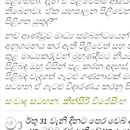
පිළිගත්තා. දැන් ඒ පිළිවෙතම ආයෙම
තිබෙනවා. ඒක යහපාලන පිලිවෙතක
පිළිගත යුතුද?"
නව ආණ්ඩුව මාධ්‍ය සම්බන්ධයෙන
අනුගමනය කර ඇති පිළිවෙත් ස
තුළ මාධ්‍යකරුවන් මුහුණදීමට නි
පිළිබඳ ඔහු විසින් පළ කරන අදහස්, 
පිළිබඳ වැදගත් ගැටළු ගණනාවක් මත
සටහන ඒ ගැටළු විදාරණය කරනු පි
සංවාද සටහන: කිත්සිරි විජේසිංහ
මා
ර්තු
වැනි දිනට පෙර වෙබ් අ
31