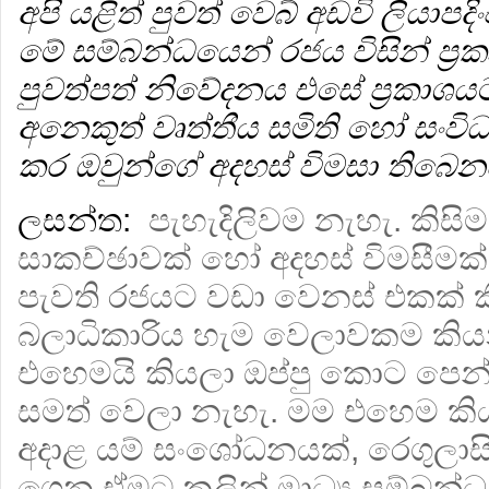
අපි යළිත් පුවත් වෙබ් අඩවි ලියාපද
මේ සම්බන්ධයෙන් රජය විසින් ප්
පුවත්පත් නිවේදනය එසේ ප්‍රකාශය
අනෙකුත් වෘත්තීය සමිති හෝ සංවි
කර ඔවුන්ගේ අදහස් විමසා තිබෙන
ලසන්ත:
පැහැදිලිවම නැහැ. කිසි
සාකච්ඡාවක් හෝ අදහස් විමසීමක
පැවති රජයට වඩා වෙනස් එකක් 
බලාධිකාරිය හැම වෙලාවකම කිය
එහෙමයි කියලා ඔප්පු කොට පෙන
සමත් වෙලා නැහැ. මම එහෙම කි
අදාළ යම් සංශෝධනයක්, රෙගුලාස
ගෙන ඒමට කලින් මාධ්‍ය සම්බන්