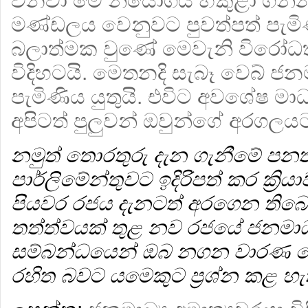
වනවා මේ නියෝගය හකුළා ගන්න. 
මණ්ඩලය වෙනුවට පුවත්පත් පැම
බලාත්මක වුණේ මෙවැනි විරෝධතා
විදිහටයි. මෙතනදි සැබෑ වෙබ් ජන
පැමිණිය යුතුයි. එවිට අවශේෂ මා
අපිටත් පුලුවන් ඔවුන්ගේ අරගල
නමුත් තොරතුරු දැන ගැනීමේ පනත
පාර්ලිමේන්තුවට ඉදිරිපත් කර ක්‍රිය
පියවර රජය දැනටත් අරගෙන තිබෙ
තත්ත්වයක් තුළ නව රජයේ ජනමාධ්‍ය 
සම්බන්ධයෙන් ඔබ නගන වාරණ ච
රහිත බවට යමෙකුට ප්‍රශ්න කළ හැ