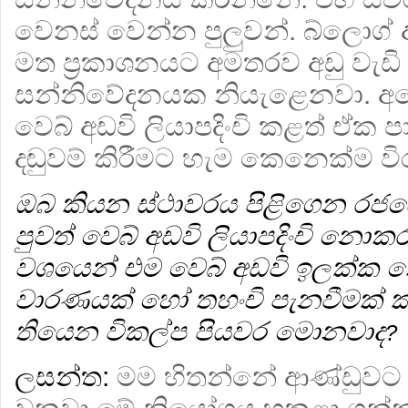
වෙනස් වෙන්න පුලුවන්. බ්ලොග් අ
මත ප්‍ර‍කාශනයට අමතරව අඩු වැඩි
සන්නිවේදනයක නියැළෙනවා. අන
වෙබ් අඩවි ලියාපදිංචි කළත් ඒක ප
දඬුවම් කිරීමට හැම කෙනෙක්ම විරුද
ඔබ කියන ස්ථාවරය පිළිගෙන ර
පුවත් වෙබ් අඩවි ලියාපදිංචි නොකර ස
වශයෙන් එම වෙබ් අඩවි ඉලක්ක ක
වාරණයක් හෝ ත‍හංචි පැනවීමක් 
තියෙන විකල්ප පියවර මොනවාද
?
ලසන්ත:
මම හිතන්නේ ආණ්ඩුවට අ