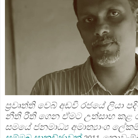
ප්‍ර‍වෘත්ති වෙබ් අඩවි රජයේ ලියා ප
නීති රීති ගෙන ඒමට උත්සාහ කළ
සමයේ ජනමාධ්‍ය අමාත්‍යාංශ ලේකම
සම්මුඛ සාකච්ඡාවක්
නොවැම්