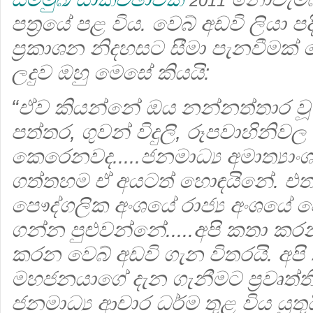
2011
පත්‍රයේ පළ විය. වෙබ් අඩවි ලියා ප
ප්‍ර‍කාශන නිදහසට සීමා පැනවීමක
ලදුව ඔහු මෙසේ කියයි:
“ඒව කියන්නේ ඔය නන්නත්තාර වූ ස
පත්තර, ගුවන් විදුලි, රූපවාහිනි
කෙරෙනවද.....ජනමාධ්‍ය අමාත්‍යාංශ
ගත්තහම ඒ අයටත් හොඳයිනේ. 
පෞද්ගලික අංශයේ රාජ්‍ය අංශයේ ව
ගන්න පුළුවන්නේ.....අපි කතා කරන්
කරන වෙබ් අඩවි ගැන විතරයි. අපි
මහජනයාගේ දැන ගැනීමට ප්‍රවෘත්
ජනමාධ්‍ය ආචාර ධර්ම තුළ විය යුතුය