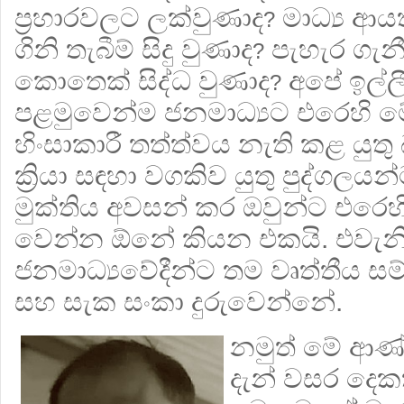
ප්‍රහාරවලට ලක්වුණාද
මාධ්‍ය ආය
?
ගිනි තැබීම් සිදු වුණාද
පැහැර ගැන
?
කොතෙක් සිද්ධ වුණාද
අපේ ඉල්ල
?
පළමුවෙන්ම ජනමාධ්‍යට එරෙහි 
හිංසාකාරී තත්ත්වය නැති කළ යුතු
ක්‍රියා සඳහා වගකිව යුතු පුද්ගලයන
මුක්තිය අවසන් කර ඔවුන්ට එරෙහිව
වෙන්න ඕනේ කියන එකයි. එවැනි 
ජනමාධ්‍යවේදීන්ට තම වෘත්තීය ස
සහ සැක සංකා දුරුවෙන්නේ.
නමුත් මේ ආණ
දැන් වසර ද