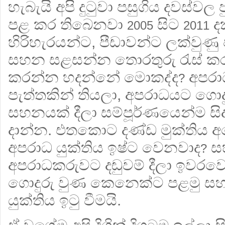
හැබැයි අපි දුටුවා පසුගිය දවස්වල 
පළ කර තිබෙනවා
සිට
දක
2005
2011
හිරිහැරයන්ට, පීඩාවන්ට ලක්වුණු
සහන සළසන්න තොරතුරු රැස් ක
කරන්න හදන්නේ මොකද්ද
අපරා
?
පැත්තකින් තියලා, අපරාධයට ගොද
සහනයක් දීලා සම්පූර්ණයෙන්ම සි
දාන්න. එතකොට දණ්ඩ මුක්තිය 
අපරාධ යුක්තිය ඉෂ්ට වෙනවාද
ස
?
අපරාධකරුවට දඬුවම් දීලා ඉවරව
ගොදුරු වුණ කෙනෙක්ට පළමු ස
යුක්තිය ඉටු වීමයි.