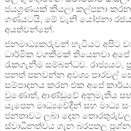
ජයග්‍ර‍ණයක් කියලා කල්පනා කර
ගණයටයි, මේ වැනි යෝජනා ර
අයත්වන්නේ.
ජනමාධ්‍යකරුවන් හැටියට අපිට වෘ
ධාර්මික වගකීමක් තියෙනවා අපේ
රැකගැනීම සම්බන්ධව. රාජ්‍යයට, 
පනත් පනවන්න අවශ්‍ය පාරවල් සොයා
සම්පාදනය කරන එක අපේ කාර්ය
වුණොත්, ආණ්ඩුවේ අනුමැතිය 
යැපෙන මාධ්‍යවේදීන් සහ මාධ්‍ය සං
ජනතාවට ලබා දෙන තොරතුරුවල 
ස්වාධීනත්වය ගැන බරපතල ප්‍රශ්