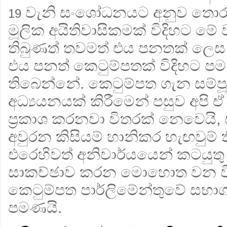
වැනි සංශෝධනයට අනුව තොරතු
19
මූලික අයිතිවාසිකමක් විදිහට මේ
තිබුණත් තවමත් එය පනතක් ලෙස
එය පනත් කෙටුම්පතක් විදිහට ප
තිබෙන්නේ. කෙටුම්පත ගැන සම්පූ
අධ්‍යයනයක් කිරීමෙන් පසුව අපි 
ප්‍රකාශ කරනවා විතරක් නෙවෙයි, එ
අවුරන කිසියම් හානිකර හැඟවුම්
එරෙහිවත් අනිවාර්යයෙන් කටයුත
සාකච්ඡාව කරන මොහොත වන වි
කෙටුම්පත පාර්ලිමේන්තුවේ සභා
පමණයි.