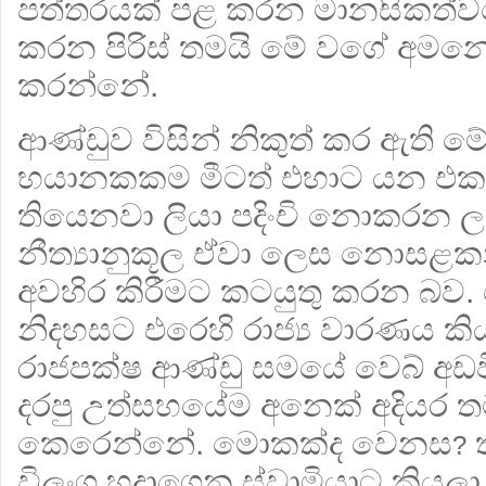
පත්තරයක් පළ කරන මානසිකත්වය
කරන පිරිස් තමයි මේ වගේ අම
කරන්නේ.
ආණ්ඩුව විසින් නිකුත් කර ඇති ම
භයානකකම මීටත් එහාට යන එකක
තියෙනවා ලියා පදිංචි නොකරන ලද
නීත්‍යානුකූල ඒවා ලෙස නොසළ
අවහිර කිරීමට කටයුතු කරන බව. 
නිදහසට එරෙහි රාජ්‍ය වාරණය කි
රාජපක්ෂ ආණ්ඩු සමයේ වෙබ් අඩව
දරපු උත්සහයේම අනෙක් අදියර තමය
කෙරෙන්නේ. මොකක්ද වෙනස
ත
?
විලංගු හදාගෙන ස්වාමියාට කියල