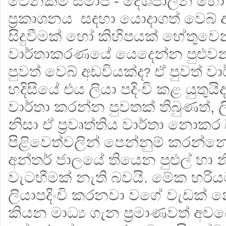
වෙනකම් සමාජ - දේශපාලන හෝ 
ප්‍රකාශනය සඳහා යොදාගත් වෙබ් අ
සිදුවීමක් හෝ කිහිපයක් හේතුවෙන් 
වාර්තාකරණයේ යෙදෙන්න පුළු
පුවත් වෙබ් අඩවියක්ද
ඒ පුවත් ව
?
හදිසියේ එය ලියා පදිංචි කළ යුතුයිද
වාර්තා කරන්න පුවතක් තිබුණත්, 
නිසා ඒ ප්‍ර‍වෘත්තිය වාර්තා නොකර ස
පිළිවෙත්වලින් පෙන්නුම් කරන්නේ
අන්තර් ජාලයේ තියෙන පුළුල් හා
වැටහීමක් නැති බවයි. මේක හරිය
ලියාපදිංචි කරනවා වගේ වැඩක් න
කියන මාධ්‍ය ගැන ප්‍ර‍මාණවත් අ