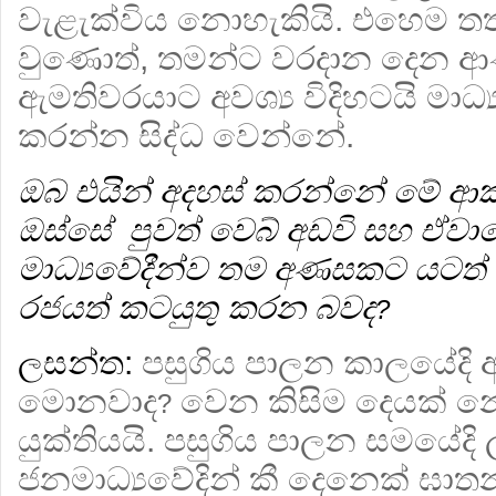
වැළැක්විය නොහැකියි. එහෙම තත
වුණොත්, තමන්ට වරදාන දෙන 
ඇමතිවරයාට අවශ්‍ය විදිහටයි මාධ්
කරන්න සිද්ධ වෙන්නේ.
ඔබ එයින් අදහස් කරන්නේ මේ ආක
ඔස්සේ පුවත් වෙබ් අඩවි සහ ඒව
මාධ්‍යවේදීන්ව තම අණසකට යටත
රජයත් කටයුතු කරන බවද
?
ලසන්ත:
පසුගිය පාලන කාලයේදි අ
මොනවාද
වෙන කිසිම දෙයක් නෙ
?
යුක්තියයි. පසුගිය පාලන සමයේදි
ජනමාධ්‍යවේදින් කී දෙනෙක් ඝා