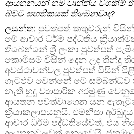
ආයතනයන් තම වෘත්තීය වගකීම් න
බවට සහතිකයක් තිබෙනවාද
?
ලසන්ත:
පුවත්පත් කතුවරුන් විස
මේ ආචාර ධර්ම පද්ධතිය ක්‍රියාත්ම
තිබෙන්නේ ශ්‍රී ලංකා පුවත්පත් ප
කොමිසම විසින් දෙන ලද තීන්දු ත
අවස්ථාවන්වල පුවත්පත් විසින් පි
ගැටළුව වෙන්නේ මේ සම්බන්ධව
නැති හුදු ව්‍යාපාරික අරමුණු වෙ
ආයතන පවත්වාගෙන යන ඇතැමු
ක්‍රියාකලාපයනුයි. එමනිසා අර්බු
ආචාර ධර්ම පද්ධතියේවත්, එය නි
ආයතනවලවත් නොවෙයි. ජනමාධ්‍