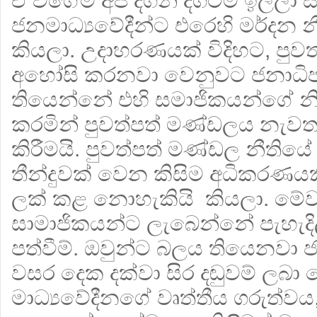
ඒ වගේම අපි දිගින් දිගටම ඉල්ලා ස
ජනමාධ්‍යවේදීන්ට එරෙහි මර්දන 
කියලා. උදාහරණයක් විදිහට, පුව
අහෝසි කරනවා වෙනුවට ජනාධිප
තියෙන්නේ එහි සමාජිකයන්ගේ නි
කරමින් පුවත්පත් මණ්ඩලය නැව
කිරීමයි. පුවත්පත් මණ්ඩල නීතිය
තීන්දුවක් වෙන කිසිම අධිකරණ
ලක් කළ නොහැකියි කියලා. මේ
සාමාජිකයන්ට ලැබෙන්නේ පැහැද
පත්වීම්. ඔවුන්ට බලය තියෙනවා 
වසර දෙක දක්වා සිර දඬුවම් ලබා 
මාධ්‍යවේදීනගේ වෘත්තීය ගරුත්වය