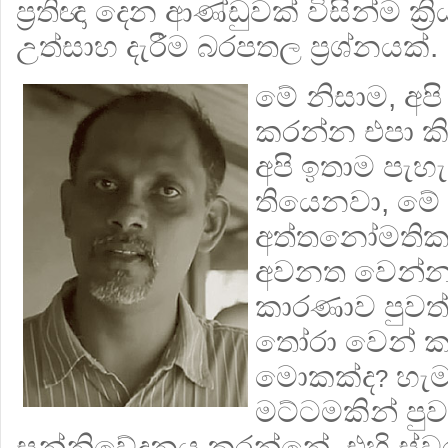
ප්‍ර‍තිඥා දෙන ආණ්ඩුවක් විසින්ම ක්‍
උත්සාහ දැරීම බරපතල ප්‍රශ්නයක්.
මේ නිසාම, අපි
කරන්න එපා ක
අපි ඉතාම පැහැ
තියෙනවා, මේ
අත්තනෝමති
අවනත වෙන්න 
කාරණාව පුවත්
තෝරා වෙන් 
මොකක්ද
හැම
?
මට්ටමකින් පුව
සන්නිවේදනය කරන්නේ. එහි ස්වරූපය