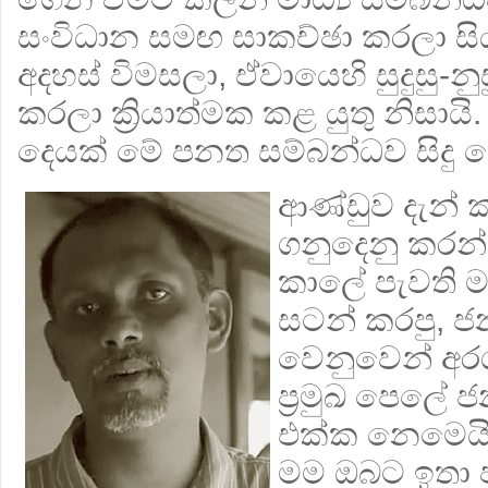
සංවිධාන සමඟ සාකච්ඡා කරලා සි
අදහස් විමසලා, ඒවායෙහි සුදුසු-නු
කරලා ක්‍රියාත්මක කළ යුතු නිසායි
දෙයක් මේ පනත සම්බන්ධව සිදු ක
ආණ්ඩුව දැන් 
ගනුදෙනු කරන්
කාලේ පැවති 
සටන් කරපු, ජ
වෙනුවෙන් අර
ප්‍රමුඛ පෙලේ 
එක්ක නෙමෙයි
මම ඔබට ඉතා ප