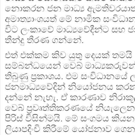
නොකරන ජන මාධ්‍ය ඇමතිවරයාත්,
අමාත්‍යාංශයත් මේ නාමික සංවිධ
විට ලංකාවේ මාධ්‍යවේදීන්ට සහ 
තීන්දු තීරණ ගන්නේ.
එත් එක්කම කිව යුතු දෙයක් තමයි 
සම්බන්ධයෙන් වෙබ් මාධ්‍යකරුව
තිබුණු ප්‍රකාශය. එම සංවිධානයේ 
ජනමාධ්‍යවේදින් නියෝජනය කර
දන්නේ නැහැ. ඒ කාරණාව නිරාක
වෙබ් ප්‍ර‍වෘත්තිකරණයේ නියැලෙන
පිරිස් විසින්මයි. මේ සංගමය කියන
ලියාපදිංචි කිරීමේ යෝජනාව ගෙන