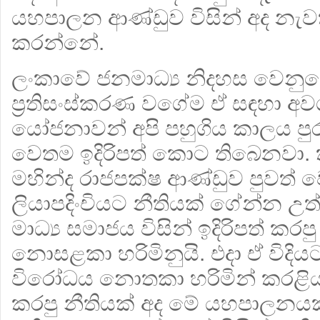
යහපාලන ආණ්ඩුව විසින් අද න
කරන්නේ.
ලංකාවේ ජනමාධ්‍ය නිදහස වෙනුව
ප්‍රතිසංස්කරණ වගේම ඒ සඳහා අව
යෝජනාවන් අපි පහුගිය කාලය පු
වෙතම ඉදිරිපත් කොට තිබෙනවා. 
මහින්ද රාජපක්ෂ ආණ්ඩුව පුවත් ව
ලියාපදිංචියට නීතියක් ගේන්න 
මාධ්‍ය සමාජය විසින් ඉදිරිපත් ක
නොසළකා හරිමිනුයි. එදා ඒ විදිය
විරෝධය නොතකා හරිමින් කරළි
කරපු නීතියක් අද මේ යහපාලනයක