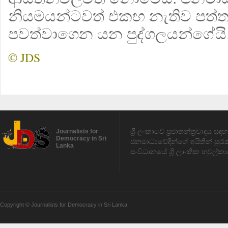
නියමයන්ටවත් එකඟ නැතිව පත්ත
පවත්වාගෙන යන පුද්ගලයන්ගේයි
© JDS
ශ්‍රී ලංකාවේ ප්‍රජාතන්ත්‍රවාදය 
Journalists for
Democracy in Sri
ජනමාධ්‍යවේදීන්ගේ අයිතීන් සුර
Lanka
සංවිධානයේ ශ්‍රී ලාංකික හවුල්කා
Copyright © Journalists for Democracy in Sri Lanka