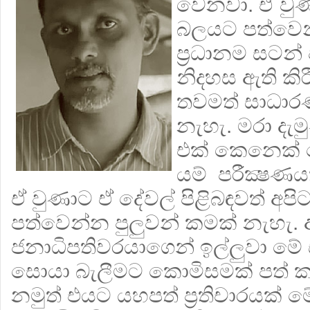
වෙනවා. ඒ වු
බලයට පත්වෙන
ප්‍රධානම සටන්
නිදහස ඇති කි
තවමත් සාධාර
නැහැ. මරා දැම
එක් කෙනෙක් 
යම් පරීක්‍ෂණය
ඒ වුණාට ඒ දේවල් පිළිබඳවත් අප
පත්වෙන්න පුලුවන් කමක් නැහැ. අ
ජනාධිපතිවරයාගෙන් ඉල්ලුවා මේ
සොයා බැලීමට කොමිසමක් පත් කර
නමුත් එයට යහපත් ප්‍රතිචාරයක් ම