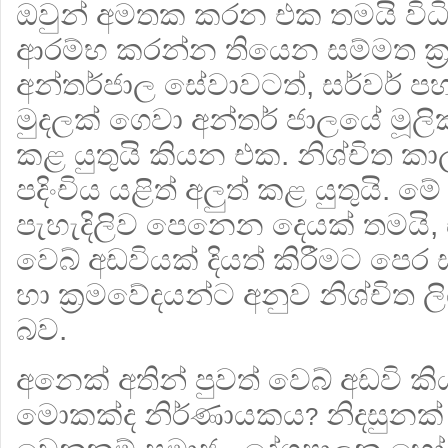
ඔවුන් අමතක කරන එක තමයි විධි
ආරම්භ කරන්න තියෙන සම්මත ක්
අන්තර්ජාල සේවාවටත්, සර්වර් පහ
මුදලක් ගෙවා අන්තර් ජාලයේ මූලික 
කළ යුතුයි කියන එක. නිශ්චිත කා
පදිංචිය යළිත් අලුත් කළ යුතුයි. 
පැහැදිලිව පෙනෙන දෙයක් තමයි, ස
වෙබ් අඩවියක් දියත් කිරීමට පෙර ස්
හා ක්‍ර‍මවේදයන්ට අනුව නිශ්චිත ලි
බව.
අනෙක් අතින් පුවත් වෙබ් අඩවි
මොකක්ද නිර්ණායකය
නිදසුනක් 
?