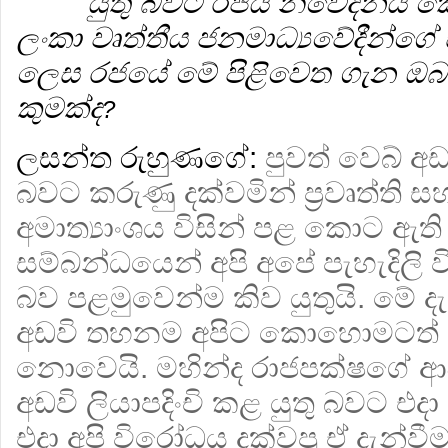
යුතු බවට රජය නිවේදනය කොට
ලංකා වෘත්තීය ජනමාධ්‍යවේදීන්ග
ලෙස රජයේ මේ පිළිවෙත ගැන ඔබ
කුමක්ද
?
ලසන්ත රුහුණගේ:
පුවත් වෙබ් අඩව
බවට කරුණු දක්වමින් ප්‍රවෘත්ති ස
අමාත්‍යාංශය විසින් පළ කොට ඇති 
සම්බන්ධයෙන් අපි අපේ පැහැදිල
බව පළමුවෙන්ම කිව යුතුයි. මේ ද
අඩවි තහනම අපිට කොහොමටත් අ
නොවෙයි. මහින්ද රාජපක්ෂගේ ආණ්
අඩවි ලියාපදිංචි කළ යුතු බවට එදා
එදා අපි විරෝධය දක්වපු ඒ දැන්ව