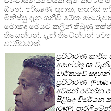
විශ්වාසනීයත්වයක් ඇති කර ගන්
ඕනේ. පරීක්‍ෂණ තුනක්, හතරක්
මිනිස්සු දැන ගනීවි මේක බොරුව
මොකද මෙයට කලින් තිබුණු තත්ත
තියෙන්නේ. දැන් තිවෙන්නේ වෙ
වටපිටාවක්.
ප්‍රවිචාරණ කාර
අගෝස්තු
වැනිද
08
වාර්තාවේ සඳහන
ප්‍රවිචාරණ
(Public
අවසන් වෙන්න පෙ
පිළිබඳ විමර්ශන 
පාර්ලිමේන්
(OMP)