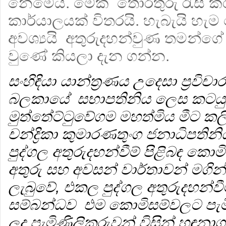
නෙමෙයි. මේක තොරතුරු රැස් කර
කාර්යාලයක් විතරයි. හැබැයි හ
අවශ්‍යයි අතුරුදහන්වුණ තමන්ග
වුණේ කියලා දැන ගන්න.
සංහිඳියා යාන්ත්‍රණය උදෙසා ප්‍රව
බලකායේ සභාපතිනිය ලෙස කටයු
මුත්තේට්ටුවේගම මහත්මිය මීට කලි
චන්ද්‍රිකා කුමාරණතුංග ජනාධිපතින
පුද්ගල අතුරුදහන්වීම් පිළිබඳ කොම
අතුරු සහ අවසන් වාර්තාවන් මගින
ලැබුවේ, එකල පුද්ගල අතුරුදහන්
සම්බන්ධව එම කොමිසම්වලට පැමිණ
ලද පැමිණිලිකරුවන් විසින් හඳුන