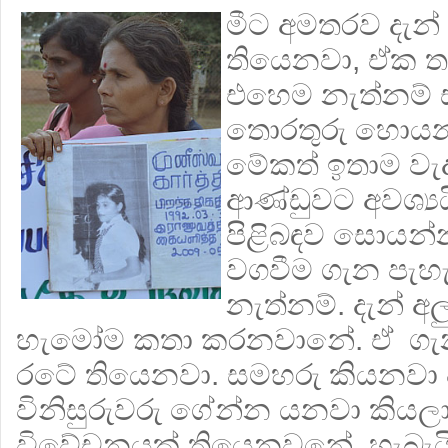
මීට අමතරව දැන්
තියෙනවා, ඒක තම
එහෙම නැත්නම් සත
තොරතුරු හොයන
මේකත් ඉතාම වැද
ආණ්ඩුවට අවශ්‍යයි
පිළිබඳව සොයන්
වගවීම ගැන පැහ
නැත්නම්. දැන් අ
හැමෝම කතා කරනවානේ. ඒ ගැන
රටේ තියෙනවා. සමහරු කියනවා ජ
විනිසුරුවරු ගේන්න යනවා කියල
විවේචනයක් තියෙනවනේ. හැබැය