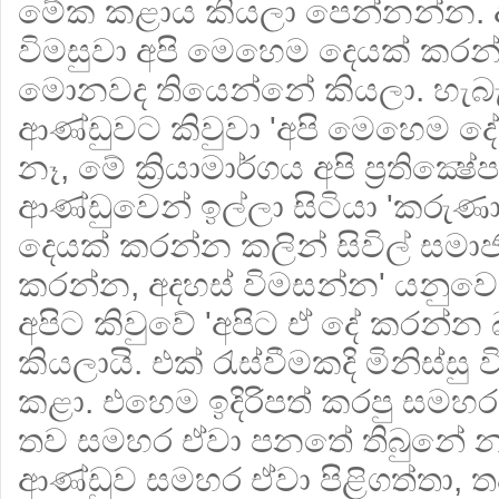
මේක කළාය කියලා පෙන්නන්න. 
විමසුවා අපි මෙහෙම දෙයක් කර
මොනවද තියෙන්නේ කියලා. හැබැයි
ආණ්ඩුවට කිවුවා 'අපි මෙහෙම 
නෑ, මේ ක්‍රියාමාර්ගය අපි ප්‍රතික්‍
ආණ්ඩුවෙන් ඉල්ලා සිටියා 'කරුණ
දෙයක් කරන්න කලින් සිවිල් සමා
කරන්න, අදහස් විමසන්න' යනුවෙ
අපිට කිවුවේ 'අපිට ඒ දේ කරන්න
කියලායි. එක් රැස්වීමකදි මිනිස්සු
කළා. එහෙම ඉදිරිපත් කරපු සමහ
තව සමහර ඒවා පනතේ තිබුනේ න
ආණ්ඩුව සමහර ඒවා පිළිගත්තා,