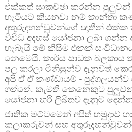
එක්කත් සාකච්ඡා කරන්න පුලුවන
හැටියට කියනවා නම් කාන්තා කණ
අතුරුදහන්වුවන්ගේ ඥාතීන් එක්ක 
විවිධ අදහස් යෝජනා ලබා ගන්න අ
හැබැයි මේ කිසිම එකක් සංවිධා
නෙමෙයි. කාර්ය සාධක බලකාය තමයි
පල කරලා මිනිසුන්ව දැනුවත් ක
අපි ඒ ඒ කණ්ඩායම් - පුද්ගලයන්
ගත්තේ. කැමති කෙනෙකුට පුලුවන
යෝජනා හරි ලිඛිතව දැනුම් දෙන්න
ජාතික මට්ටමෙන් අපිත් හමුදාව හ
කලාකරුවන් සහ අතුරුදහන්වුවන්ග