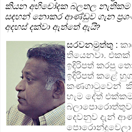
කියන අභිචෝදක බලතල නැතිකම පි
සඳහන් නොකර ආණ්ඩුව ගැන ප්‍ර
අදහස් දක්වා ඇත්තේ ඇයි
?
සරවනමුත්තු :
කා
තියෙනවා. එකක්
ඉදිරිපත් කරපු 
ඉදිරිපත් කළේ හ
කණගාටුවෙන් කි
හැම දේත් එක්ක
බලාපොරොත්තුවකු
දෙවනුව දැන් ආණ
පොරොන්දුවෙලා 