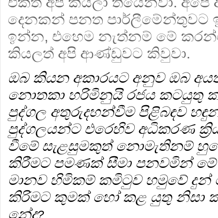
එකත් අපි කියලා තියෙනවා. අපේ
දෙනකන් පනත පාර්ලීමේන්තුවට 
ඉන්න, එහෙම නැත්නම් මේ කරන
කියලත් අපි ආණ්ඩුවට කිවුවා.
ඔබ කියන අකාරයට අනුව ඔබ අයත
නොතකා හරිමිනුයි රජය කටයුතු 
පුද්ගල අතුරුදහන්වීම පිළිබඳව හඳ
පුද්ගලයන්ට එරෙහිව අධිකරණ ක්‍
වීමේ සැළසුමකුත් නොමැතිනම් හුද
කිරීමට පමණක් සීමා පනවමින් මේ 
මානව හිමිකම් කමිටුව හමුවේ දුන්
කිරිමට කුමක් හෝ කළ යුතු නිසා 
නේද
?