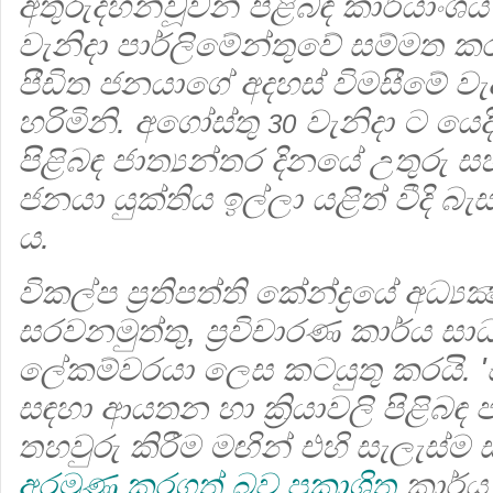
අතුරුදහන්වූවන් පිළිබඳ කාර්යාංශ
වැනිදා පාර්ලිමේන්තුවේ සම්මත කර
පීඩිත ජනයාගේ අදහස් විමසීමේ 
හරිමිනි. අගෝස්තු
වැනිදා ට යෙදී
30
පිළිබඳ ජාත්‍යන්තර දිනයේ උතුරු
ජනයා යුක්තිය ඉල්ලා යළිත් වීදි බ
ය.
විකල්ප ප්‍රතිපත්ති කේන්ද්‍රයේ අධ්‍ය
සරවනමුත්තු, ප්‍රවිචාරණ කාර්ය 
ලේකම්වරයා ලෙස කටයුතු කරයි. 'සංක
සඳහා ආයතන හා ක්‍රියාවලි පිළිබ
තහවුරු කිරීම මඟින් එහි සැලැස්ම
අරමුණු කරගත් බව ප්‍රකාශිත
කාර්ය