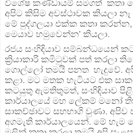
විශේෂ කණ්ඩායම් සමගත් කතා ක
අපිට කිසිම අවස්ථාවක කියලා නෑ
මේ පුද්ගලයා එක්ක කතා කරන්න,
මෙයාව හමුවෙන්න' කියලා.
රජය සංහිඳියාව සම්බන්ධයෙන් ක
ක්‍රියාකාරි කමිටුවක් පත් කරලා 
ගොල්ලෝ තමයි පනත හැදුවේ. අප
කළා. මට මතක හැටියට එක සාක
කටයුතු ඇමතිතුමත්, සංහිඳියාව පි
කාර්යාලයේ මහ ලේකම් මනෝ තිත
සාකච්ඡාවට සහභාගි වුණා. අපිව
අගමැති කාර්යාලයෙන්. මේ හැම
මුලින් කතා කරලා තමයි අපි සැළස