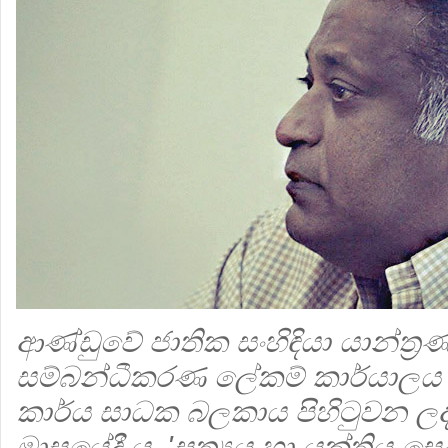
ආණ්ඩුවේ ජාතික සංහිඳියා යාන්ත්‍රණ
සම්බන්ධීකරණ ලේකම් කාර්යාලය 
කාර්ය සාධක බලකාය පිහිටුවන ලද
මාසයේදී ය. 'සත්‍යය හා යුක්තිය ස