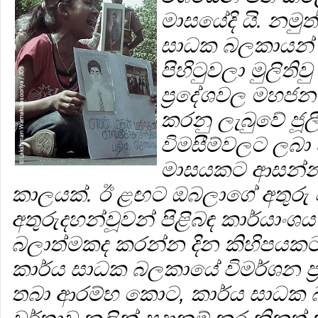
මාසයේදි යි. නමුත
සාධක බලකායන
පිහිටුවලා මුලිති
ප්‍රදේශවල මහජන
කරනු ලැබුවේ ජූල
විමසීම්වලට ලබා ද
මාසයකට ආසන්න
කාලයක්. ඊ ළඟට ඔබලාගේ අතුරු ව
අතුරුදහන්වූවන් පිළිබඳ කාර්යාංශ
බලාත්මකද කරන්න දින කිහිපයකට
කාර්ය සාධක බලකායේ විමර්ශන ප්‍
තබා ආරම්භ කොට, කාර්ය සාධක 