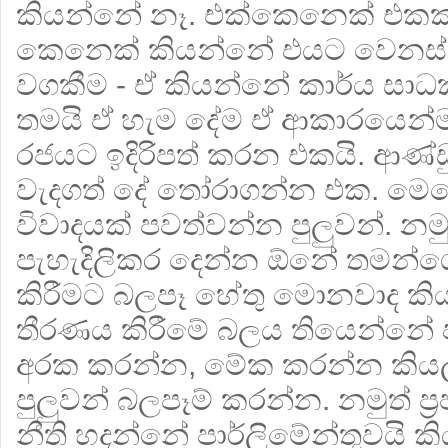
කියන්නේ නෑ. එක්කෙනෙක් එක
කෙනෙක් කියන්නේ එයට වෙනස් 
වගකීම - ඒ කියන්නේ කාර්ය සා
තමයි ඒ හැම දේම ඒ ආකාරයෙන්ම
රජයට ඉදිරිපත් කරන එකයි. ආණ්ඩ
වැදගත් දේ තෝරාගන්න එක. ම
විවාදයක් පවත්වන්න පුලුවන්. නමු
පැහැදිලිකර දෙන්න ඕනේ තමන්ගේ 
කිරීමට බලපෑ හේතු මොනවාද ක
තීරණය කිරීමේ බලය තියෙන්නේ 
අරක කරන්න, මේක කරන්න කියලා
පුලුවන් බලපෑම් කරන්න. නමුත් ප්‍
නීති හදන්නේ පාර්ලිමේන්තුවයි