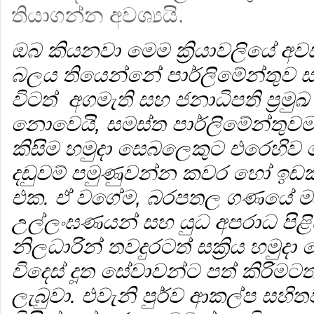
තියාගන්න අවශ්‍යයි.
ඔබ කියනවා මෙම ක්‍රියාවලියේ අව
බලය තියෙන්නේ පාර්ලිමේන්තුව 
විටත් අගමැති සහ ජනාධිපති ප්‍රම
නොවෙයි, සමස්ත පාර්ලිමේන්තුව
කිසිම හමුදා සෙබලෙකුට එරෙහිව 
දඩුවම් පමුණුවන්න කවර හෝ ඉඩක
එක. ඒ වගේම, බරපතල ගණයේ මා
උල්ලංඝණයන් සහ යුධ අපරාධ පිළි
නිලධාරින් තවදුරටත් සක්‍රිය හමුද
විදෙස් දූත සේවාවන්ට පත් කිරිමට
ලැබුවා. එවැනි පුර්ව ආකල්ප සහිතව