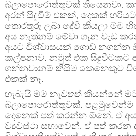
බලාපොරොත්තුවක් තියෙනවා. කා
අරන් සිදුවීම් එකක්, දෙකක් හරි
තොරතුරු ලබා දේවි කියලා මම හ
අය නැත්නම් මේවා ගැන වැඩ ක
අයට විශ්වාසයක් ගොඩ නගන්න 
කල්පනාව. නමුත් එක සිදුවීමකට අ
ගන්නවානම් කිසිම කෙනෙකුට වි
එකක් නෑ.
හැබැයි මම නැවතත් කියන්නේ ම
බලාපොරොත්තුවක්. පළමුවෙන්ම
දෙනෙක් පත් කරන්න ඕනේ. ඒ අ
ව්‍යවස්ථා සභාවෙන්. ඒ පත් කරන