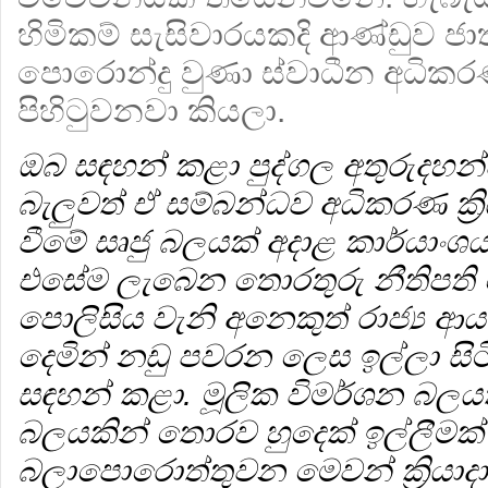
හිමිකම් සැසිවාරයකදි ආණ්ඩුව ජා
පොරොන්දු වුණා ස්වාධීන අධිකරණ
පිහිටුවනවා කියලා.
ඔබ සඳහන් කළා පුද්ගල අතුරුදහන්
බැලුවත් ඒ සම්බන්ධව අධිකරණ ක්‍
වීමේ සෘජු බලයක් අදාළ කාර්යා
එසේම ලැබෙන තොරතුරු නීතිපති 
පොලිසිය වැනි අනෙකුත් රාජ්‍ය 
දෙමින් නඩු පවරන ලෙස ඉල්ලා සිට
සඳහන් කළා. මූලික විමර්ශන බලය
බලයකින් තොරව හුදෙක් ඉල්ලීමක
බලාපොරොත්තුවන මෙවන් ක්‍රියාදා