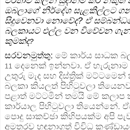
වර්තාව කලින් සුදානම් කර නිකුත්
ඔබලාගේ නිර්දේශ සැළකිල්ලට ග
සිදුවෙනවා නොවේද? ඒ සම්බන්ධ
බලකායට එල්ල වන විවේචන ගැන 
කුමක්ද
?
සරවනමුත්තු:
මේ කාර්ය සාධක බ
දෙනෙක් ඉන්නවා. ඒ හැරුනාම 
11
උතුරු මැද සහ දිස්ත්‍රික් මට්ටමෙ
බලකා කියලත් පිහිටුවලා තියෙන
පළාත් මට්ටමින් තමයි මේ කලාප
කාර්යාල පිහිටුවලා තියෙන්නේ
පොදු සාකච්ඡා කිහිපයක්ම අපි පැ
අමතරව හඳුනාගත් විවිධ කණ්ඩායම