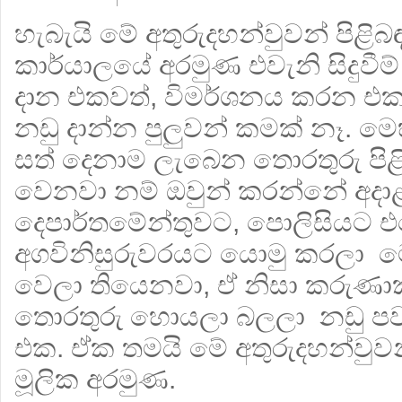
හැබැයි මේ අතුරුදහන්වුවන් පිළ
කාර්යාලයේ අරමුණ එවැනි සිදුවීම
දාන එකවත්, විමර්ශනය කරන එ
නඩු දාන්න පුලුවන් කමක් නෑ. ම
සත් දෙනාම ලැබෙන තොරතුරු පිළ
වෙනවා නම් ඔවුන් කරන්නේ අදාළ
දෙපාර්තමේන්තුවට, පොලිසියට 
අගවිනිසුරුවරයට යොමු කරලා 
වෙලා තියෙනවා, ඒ නිසා කරුණාකර
තොරතුරු හොයලා බලලා නඩු පව
එක. ඒක තමයි මේ අතුරුදහන්වුවන
මූලික අරමුණ.