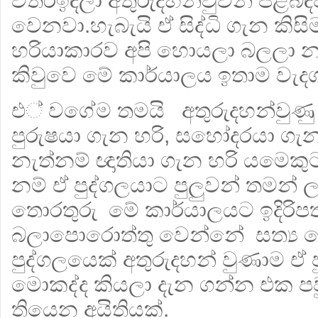
විතරඉඳලා අතුරුදහන්වුවන් පිළිබඳව 
‍වෙනවා.හැබැයි ඒ සිද්ධි ගැන කිස
හරියාකාරව අපි හොයලා බලලා නෑ
කිවුවෙ මේ කාර්යාලය ඉතාම වැදග
එ් වගේම තමයි අතුරුදහන්වුණු 
පුරුෂයා ගැන හරි, සහෝදරයා ගැන
නැත්නම් ඥාතියා ගැන හරි යමෙක
නම් ඒ පුද්ගලයාට පුලුවන් තමන්
තොරතුරු මේ කාර්යාලයට ඉදිරිපත
බලාපොරොත්තු වෙන්නේ සත්‍ය 
පුද්ගලයෙක් අතුරුදහන් වුණාම ඒ 
මොකද්ද කියලා දැන ගන්න එක ප
තියෙන අයිතියක්.