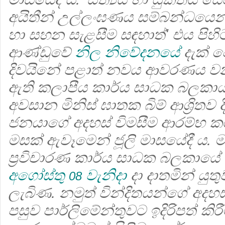
අයිතීන් උල්ලංඝණය සම්බන්ධයෙන
හා සහන සැළසීම සඳහාත්' එය පිහ
ආණ්ඩුවේ
නිල නිවේදනයේ
දැක් 
දිවයිනේ පළාත් නවය ආවරණය වන ප
ඇති කලාපීය කාර්ය සාධක බලකායන
අවසාන මිනිස් ඝාතක බිම් ආශ්‍රිතව ද
ජනයාගේ අදහස් විමසීම ආරම්භ ක
මසක් ඇවෑමෙන් ජූලි මාසයේදී ය.
ප්‍රවිචාරණ කාර්ය සාධක බලකායේ ප
අගෝස්තු
වැනිදා
දා දාතමින් යුත
08
ලැබිණ. නමුත් වින්දිතයන්ගේ අදහ
පසුව පාර්ලිමේන්තුවට ඉදිරිපත් කිර