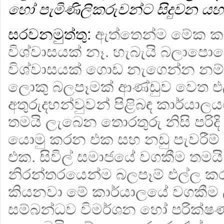
හෝ පැමිණිලිකරුවන්ට සිදුවන යහ
සරවනමුත්තු:
ඇත්තෙන්ම මේක කර
විශ්වාසයක් නෑ. හැබැයි බලාපො
විශ්වාසයක් ගොඩ නැගෙන්න නම් 
ලොකු බලපෑමක් ආණ්ඩුව වෙත එ
අතුරුදහන්වුවන් පිළිබඳ කාර්යා
තමයි ලැබෙන තොරතුරු නිසි පරි
යොමු කරන එක සහ නඩු පැවරීම් ප
එක. සිවිල් සමාජයේ වගකීම තමය
නිරන්තරයෙන්ම බලපෑම් එල්ල 
කියනවා මේ කාර්යාලයේ වගකීම ල
සම්බන්ධව විමර්ශන හෝ පරික්