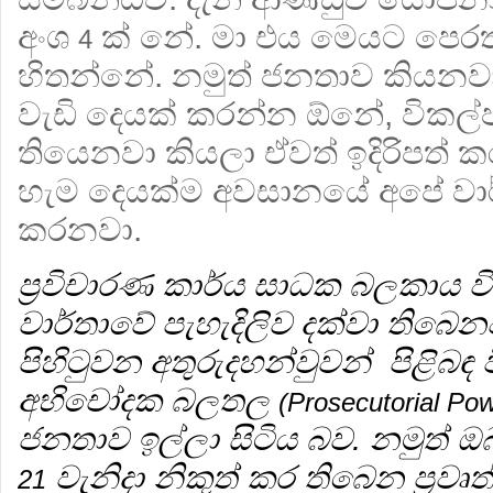
අංශ
ක් නේ. මා එය මෙයට පෙරත
4
හිතන්නේ. නමුත් ජනතාව කියනව
වැඩි දෙයක් කරන්න ඕනේ, විකල්
තියෙනවා කියලා ඒවත් ඉදිරිපත් ක
හැම දෙයක්ම අවසානයේ අපේ වාර්
කරනවා.
ප්‍රවිචාරණ කාර්ය සාධක බලකාය වි
වාර්තාවේ පැහැදිලිව දක්වා තිබෙ
පිහිටුවන අතුරුදහන්වුවන් පිළිබඳ
අභිචෝදක බලතල
(Prosecutorial Po
ජනතාව ඉල්ලා සිටිය බව. නමුත් ඔ
වැනිදා නිකුත් කර තිබෙන ප්‍රව
21