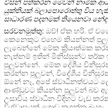
විසින් පත්කරන මෙවන් නාමික ආ
යුක්තියක් බලාපොරොත්තු විය හැ
සාධාරණ පදනමක් තියෙනවා නේද
සරවනමුත්තු:
ඔව්! ඒක හරි. ඒ 
කෙනෙකුට එහෙම කියන්නත් පුලුව
ලැබෙන්නේ මේක ක්‍රියාත්මක 
නැත්නම් ඉතින් මිනිස්සුන්ට තර්ක 
පුලුවන්නේ. මේක දේශීය විනිසුරන
කරන්න පුලුවන්, විදේශීය විනිසු
ඕනේ නෑ, අපේ ස්වාධීනත්වයට ල
ආණ්ඩුවට කියන්න පුලුවන් බව ඇත
උසාවිය ස්වාධීන විදිහට වැඩ කරන
විශ්වාසයක් ගොඩ නගන්න බැහැ.