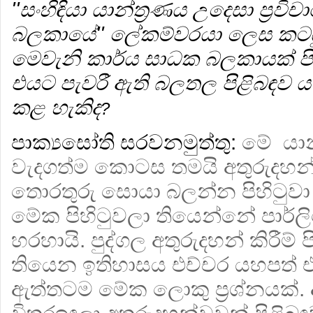
''සංහිඳියා යාන්ත්‍රණය උදෙසා ප්‍ර
බලකායේ'' ලේකම්වරයා ලෙස කටය
මෙවැනි කාර්ය සාධක බලකායක් පි
එයට පැවරී ඇති බලතල පිළිබඳව යම් 
කළ හැකිද
?
පාක්‍යසෝති සරවනමුත්තු:
මේ යාන
වැදගත්ම කොටස තමයි අතුරුදහන්ව
තොරතුරු සොයා බලන්න පිහිටුවා
මේක පිහිටුවලා තියෙන්නේ පාර්ල
හරහායි. පුද්ගල අතුරුදහන් කිරීම
තියෙන ඉතිහාසය එච්චර යහපත්
ඇත්තටම මේක ලොකු ප්‍රශ්නයක්. අ