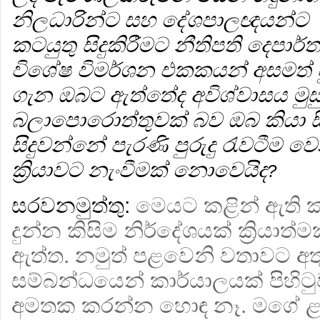
නිලධාරින්ට සහ දේශපාලඥයන්ට 
කටයුතු සිදුකිරීමට නීතිපති දෙපා
විශේෂ විමර්ශන එකකයන් අසමත් වු 
ගැන ඔබට ඇත්තේද අවිශ්වාසය මුසු
බලාපොරොත්තුවක් බව ඔබ කියා ස
සිදුවන්නේ පැරණි පුරුදු රැවටීම 
ක්‍රියාවට නැංවීමක් නොවෙයිද
?
සරවනමුත්තු:
මෙයට කළින් ඇති ක
දුන්න කිසිම නිර්දේශයක් ක්‍රියා
ඇත්ත. නමුත් පළවෙනි වතාවට අත
සම්බන්ධයෙන් කාර්යාලයක් පිහි
අමතක කරන්න හොඳ නෑ. මගේ 