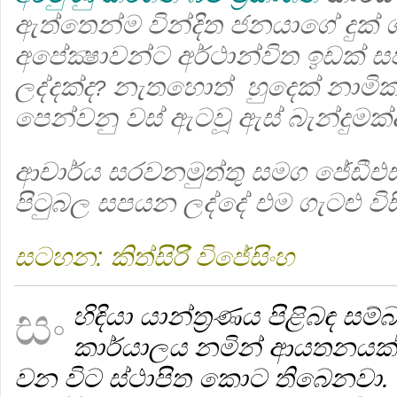
ඇත්තෙන්ම වින්දිත ජනයාගේ දුක් ග
අපේක්‍ෂාවන්ට අර්ථාන්විත ඉඩක් ස
ලද්දක්ද
නැතහොත් හුදෙක් නාමික 
?
පෙන්වනු වස් ඇටවූ ඇස් බැන්දුමක්
ආචාර්ය සරවනමුත්තු සමග ජේඩීඑ
පිටුබල සපයන ලද්දේ එම ගැටළු විස
සටහන: කිත්සිරිි විජේසිංහ
සං
හිඳියා යාන්ත්‍රණය පිළිබඳ 
කාර්යාලය නමින් ආයතනයක් ශ
වන විට ස්ථාපිත කොට තිබෙනවා