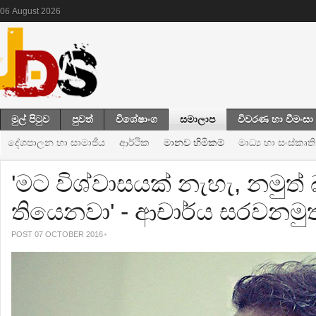
06
August
2026
මුල් පිටුව
පුවත්
විශේෂාංග
සමාලාප
විවරණ හා වීමංසා
දේශපාලන හා සාමාජීය
ආර්ථික
මානව හිමිකම්
මාධ්‍ය හා සංස්කෘත
'මට විශ්වාසයක් නැහැ, නමුත
තියෙනවා' - ආචාර්ය සරවනමුත
POST 07 OCTOBER 2016