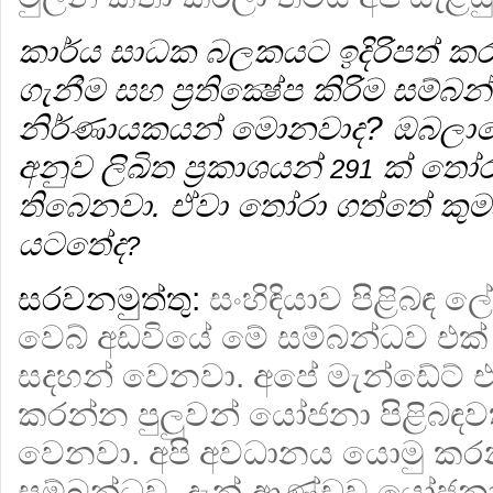
කාර්ය සාධක බලකයට ඉදිරිපත් කරන
ගැනීම සහ ප්‍රතික්‍ෂේප කිරිම සම්
නිර්ණායකයන් මොනවාද? ඔබලාගේ
අනුව ලිඛිත ප්‍රකාශයන්
ක් තෝර
291
තිබෙනවා. ඒවා තෝරා ගත්තේ කු
යටතේද
?
සරවනමුත්තු:
සංහිඳියාව පිළිබඳ 
වෙබ් අඩවියේ මේ සම්බන්ධව එක්
සදහන් වෙනවා. අපේ මැන්ඩේට් එක
කරන්න පුලුවන් යෝජනා පිළිබඳවත
වෙනවා. අපි අවධානය යොමු කරන
සම්බන්ධව. දැන් ආණ්ඩුව යෝජන