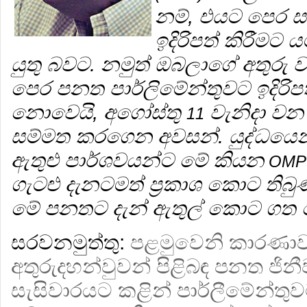
නම්, එයට පෙර ස
ඉදිරිපත් කිරීමට 
යුතු බවට. නමුත් ඔබලාගේ අතුරු 
පෙර පනත පාර්ලිමේන්තුවට ඉදිරිප
නොවෙයි, අගෝස්තු
වැනිදා වන 
11
සම්මත කරගෙන අවසන්. යුද්ධයෙන
ඇතුළු පාර්ශවයන්ට මේ කියන
OMP
ගැටළු දැනටමත් ප්‍රකාශ කොට තිබු
මේ පනතට දැන් ඇතුල් කොට ගත 
සරවනමුත්තු:
පළමුවෙනි කාරණාව
අතුරුදහන්වුවන් පිළිබඳ පනත ජින
සැසිවාරයට කළින් පාර්ලීමේන්තුව