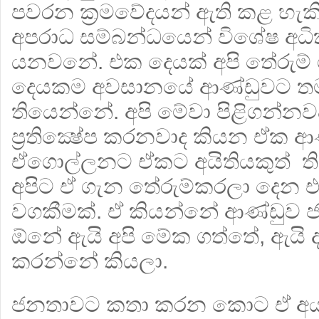
පවරන ක්‍රමවේදයන් ඇති කළ හැකිය
අපරාධ සම්බන්ධයෙන් විශේෂ අධි
යනවනේ. එක දෙයක් අපි තේරුම්
දෙයකම අවසානයේ ආණ්ඩුවට තමය
තියෙන්නේ. අපි මේවා පිළිගන්න
ප්‍රතික්‍ෂේප කරනවාද කියන ඒක 
ඒගොල්ලනට ඒකට අයිතියකුත් ත
අපිට ඒ ගැන තේරුම්කරලා දෙන
වගකීමක්. ඒ කියන්නේ ආණ්ඩුව
ඕනේ ඇයි අපි මේක ගත්තේ, ඇයි දැන්
කරන්නේ කියලා.
ජනතාවට කතා කරන කොට ඒ අ