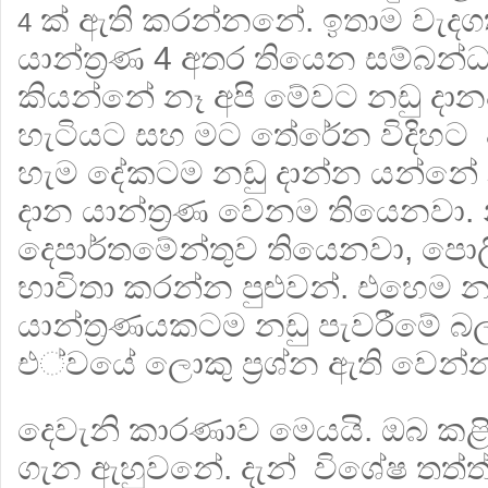
ක් ඇති කරන්නනේ. ඉතාම වැදගත
4
යාන්ත්‍රණ 4 අතර තියෙන සම්බන
කියන්නේ නෑ අපි මේවට නඩු දාන
හැටියට සහ මට තේරේන විදිහට
හැම දේකටම නඩු දාන්න යන්නේ 
දාන යාන්ත්‍රණ වෙනම තියෙනවා. න
දෙපාර්තමේන්තුව තියෙනවා, පොල
භාවිතා කරන්න පුළුවන්. එහෙම න
යාන්ත්‍රණයකටම නඩු පැවරීමේ බ
එ්වයේ ලොකු ප්‍රශ්න ඇති වෙන්න 
දෙවැනි කාරණාව මෙයයි. ඔබ කළි
ගැන ඇහුවනේ. දැන් විශේෂ තත්