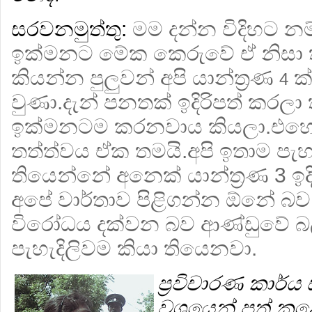
සරවනමුත්තු:
මම දන්න විදිහට න
ඉක්මනට මේක කෙරුවේ ඒ නිසා 
කියන්න පුලුවන් අපි යාන්ත්‍රණ
ක්
4
වුණා.දැන් පනතක් ඉදිරිපත් කරලා
ඉක්මනටම කරනවාය කියලා.එහ
තත්ත්වය ඒක තමයි.අපි ඉතාම පැහැ
තියෙන්නේ අනෙක් යාන්ත්‍රණ 3 ඉද
අපේ වාර්තාව පිළිගන්න ඕනේ බව.
විරෝධය දක්වන බව ආණ්ඩුවේ බල
පැහැදිලිවම කියා තියෙනවා.
ප්‍රවිචාරණ කාර
වශයෙන් පත් ක