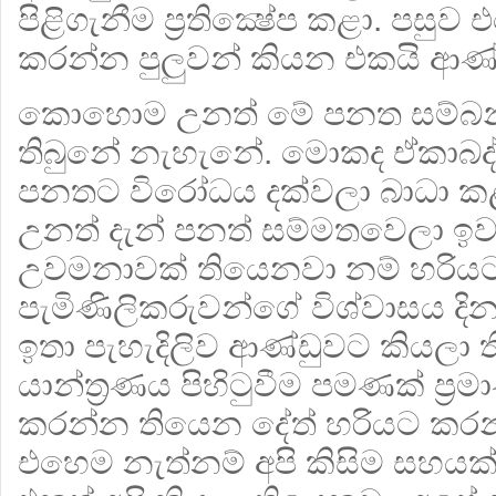
පිළිගැනීම ප්‍රතික්‍ෂේප කළා. පසු
කරන්න පුලුවන් කියන එකයි ආණ
කොහොම උනත් මේ පනත සම්බන්
තිබුනේ නැහැනේ. මොකද ඒකාබද්
පනතට විරෝධය දක්වලා බාධා 
උනත් දැන් පනත් සම්මතවෙලා ඉව
උවමනාවක් තියෙනවා නම් හරිය
පැමිණිලිකරුවන්ගේ විශ්වාසය දිනා
ඉතා පැහැදිලිව ආණ්ඩුවට කියලා
යාන්ත්‍රණය පිහිටුවීම පමණක් ප්‍
කරන්න තියෙන දේත් හරියට කර
එහෙම නැත්නම් අපි කිසිම සහයක