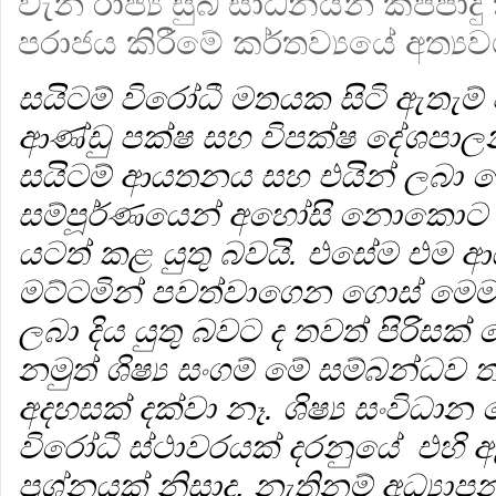
වැනි රාජ්‍ය සුබ සාධනයන් කප්පාදු 
පරාජය කිරීමේ කර්තව්‍යයේ අත්‍ය
සයිටම් විරෝධී මතයක සිටි ඇතැම්
ආණ්ඩු පක්ෂ සහ විපක්ෂ දේශපා
සයිටම් ආයතනය සහ එයින් ලබා ද
සම්පූර්ණයෙන් අහෝසි නොකොට එය
යටත් කළ යුතු බවයි. එසේම එම ආ
මට්ටමින් පවත්වාගෙන ගොස් මෙම ප
ලබා දිය යුතු බවට ද තවත් පිරිස
නමුත් ශිෂ්‍ය සංගම් මේ සම්බන්ධව 
අදහසක් දක්වා නෑ. ශිෂ්‍ය සංවිධා
විරෝධී ස්ථාවරයක් දරනුයේ එහි 
ප්‍රශ්නයක් නිසාද, නැතිනම් අධ්‍යා