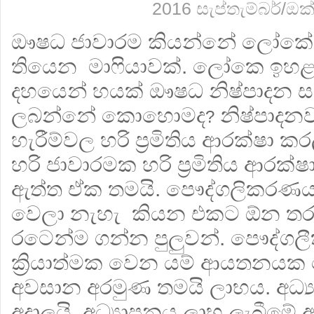
2016 සැප්තැම්බර්/ඔ
ඖෂධ ජාවාරම කියන්නේ ලෝකේ පු
තියෙන මාෆියාවක්. ලෝකෙ ඉහළ
දහයෙන් හයක් ඖෂධ නිෂ්පාදන සම
ලබන්නේ කොහොමද
නිෂ්පාදනව
?
හැරීම්වල හරි ප්‍රමිතිය ආරක්ෂා ක
හරි ජාවාරමක හරි ප්‍රමිතිය ආරක
ඇත්ත ඒක තමයි. පෞද්ගලිකරණය තු
වෙලා නැහැ කියන එකට ඕන තර
රටෙන්ම ගන්න පුලුවන්. පෞද්
ක්‍රියාත්මක වෙන යම් ආයතන
අවසාන අරමුණ තමයි ලාභය. අධ්
අදාලයි. අධ්‍යාපනය ලාභ ලැබීමේ අර