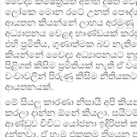
වෛද්‍ය ක්ෂේත්‍රයත් අන්ත දුෂිත 
ලෝකෙ මොන රටේ උනත් පෞද්ගල
ආයතන කියන්නේ ලාභය අරමුණු 
අධ්‍යාපනය වෙළඳ භාණ්ඩයක් කරප
එහි ප්‍රමිතිය, ගුණාත්මක බව නැත
කියන්නේ වෛද්‍ය අධ්‍යාපනයට නුස
පිළිගත් කිසිම ප්‍රමිතියක් නැති ඒ
වංචාවලින් පිරුණු කිසිම නීතියකට
ආයතනයක්.
මේ සියලු කාරණා නිසායි අපි ක
කරලා දාන්න ඕනේ කියලා. සයිටම
ආණ්ඩුව විවිධ යෝජනා ඉදිරිපත් 
දන්නවා. ඒ හැම එකකම තියෙන ප්