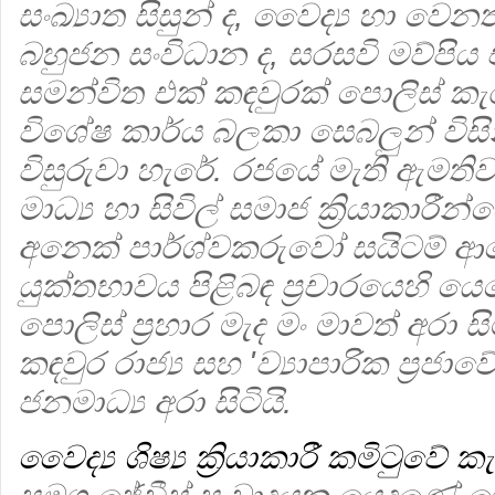
සංඛ්‍යාත සිසුන් ද, වෛද්‍ය හා වෙනත
බහුජන සංවිධාන ද, සරසවි මව්පිය 
සමන්විත එක් කඳවුරක් පොලිස් ක
විශේෂ කාර්ය බලකා සෙබලුන් විසි
විසුරුවා හැරේ. රජයේ මැති ඇමතිවරුන
මාධ්‍ය හා සිවිල් සමාජ ක්‍රියාකාරී
අනෙක් පාර්ශ්වකරුවෝ සයිටම් ආ
යුක්තභාවය පිළිබඳ ප්‍රචාරයෙහි යෙ
පොලිස් ප්‍රහාර මැද මං මාවත් අරා
කඳවුර රාජ්‍ය සහ 'ව්‍යාපාරික ප්‍රජාවේ
ජනමාධ්‍ය අරා සිටියි.
වෛද්‍ය ශිෂ්‍ය ක්‍රියාකාරී කමිටුවේ