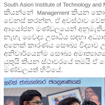
South Asion Institute of Technology and 
කියන්නේ
කියන කො
Management
වෙනස් කරන්න. ඒ අවස්ථාව වෙ
ආයෝජන මණ්ඩලයෙන් අනුමැතිය
නැහැ වෛද්‍ය උපාධිය සඳහා අධ්‍ය
අනෙක් කාරණය සෞඛ්‍ය විද්‍යාව
අනිවාර්යෙන්ම සෞඛ්‍ය අමාත්‍යා
යුතුයි කියන ස්ථාවරයේ තමය
මණ්ඩලයත් හිටියේ.