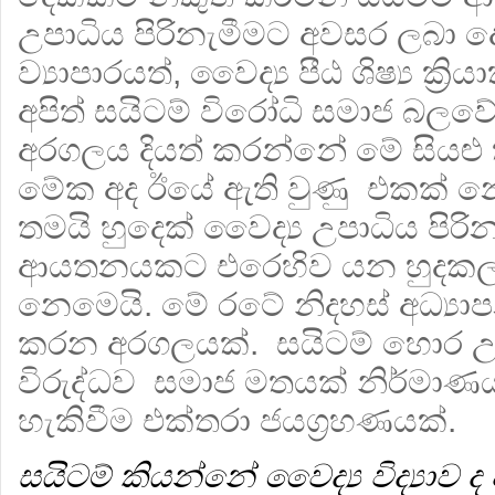
උපාධිය පිරිනැමීමට අවසර ලබා දෙ
ව්‍යාපාරයත්, වෛද්‍ය පීඨ ශිෂ්‍ය ක්‍ර
අපිත් සයිටම් විරෝධි සමාජ බලව
අරගලය දියත් කරන්නේ මේ සියළු
මේක අද ඊයේ ඇති වුණු එකක් න
තමයි හුදෙක් වෛද්‍ය උපාධිය පි
ආයතනයකට එරෙහිව යන හුදකලා
නෙමෙයි. මේ රටේ නිදහස් අධ්‍ය
කරන අරගලයක්. සයිටම් හොර උ
විරුද්ධව සමාජ මතයක් නිර්මාණ
හැකිවීම එක්තරා ජයග්‍රහණයක්.
සයිටම් කියන්නේ වෛද්‍ය විද්‍යාව ද