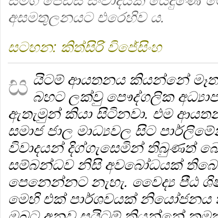
සමග ජේඩීස් සංවාදයක යෙදුණේ ම
අසමතුලනයට එරෙහිව ය.
සටහන: කිත්සිරි විජේසිංහ
ස
යිටම් ආයතනය කියන්නේ මෑත
බහට ලක්වු පෞද්ගලික අධ්‍ය
ඇතැමුන් කියා සිටිනවා. එම ආය
සමාජ ජාල මාධ්‍යවල සිට පාර්ලිමේ
විවාදයන් දිග්ගැසෙමින් තිබුණත
සම්බන්ධව නිසි අවබෝධයක් තිබ
පෙනෙන්නට නැහැ. වෛද්‍ය පීඨ ශිෂ්‍ය
මෙහි එක් පාර්ශවයක් නියෝජනය
ඔබට අනුව සයිටම් කියන්නේ කු