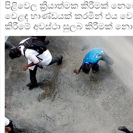
පිළිවෙල ක්‍රියාත්මක කිරීමක් නෙම
වෙළඳ භාණ්ඩයක් කරමින් එය ව
කිරීමේ අවස්ථා සුලබ කිරීමක් න