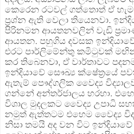
කෙරෙන රටවල් ගත්තොත් ඒ හැ
ප්‍රශ්න ඇති වෙලා තියෙනවා. ඉන්ද
පිරිනමන ආයතනවලින් වැඩි ප්‍ර
ආයතන. පහුගිය දවසක ඉන්දියාවේ
එරට පාර්ලිමේන්තු කමිටුවක් මඟින්
කර තිබෙනවා, ඒ වාර්තාවට පද
ඉන්දියාවේ සෞඛ්‍ය ක්ෂේත්‍රයේ පව
ඇතැම් පෞද්ගලික වෛද්‍ය විද්‍යාල
ගන්නේ අන්තර්ජාලය හරහා. එහෙ
විශාල මුදලකට වෛද්‍ය උපාධි සහ
නමුත් ඇත්තටම එහෙම වෛද්‍ය විද්
නිසා තමයි අද වන විට ඉන්දියාවේ 