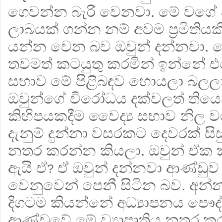
ගෙවන්න බැරි වෙනවා. මේ වගේ
ලාබයක් ගන්න නම් අවම ප්‍රමිති
යන්න වෙන බව ඔවුන් දන්නවා. නෙවි
තවමත් කටයුතු කරමින් ඉන්නේ එ
සභාව මේ පිළිබඳව හොයලා බලලා ද
ඔවුන්ගේ විරෝධය දක්වලත් තියෙ
කිහිපයකදීම වෛද්‍ය සභාව නිල 
දැනුම් දුන්නා වසරකට දෙවරක් සි
නතර කරන්න කියලා. ඔවුන් ඒක
ඇයි ඒ
ඒ ඔවුන් දන්නවා ආණ්ඩුව
?
වෙනුවෙන් පෙනී සිටින බව. අන්න ඒ
දිගටම කියන්නේ අධ්‍යාපනය පෞ
ආණ්ඩුවේ මේ ව්‍යාපෘතිය නතර ක