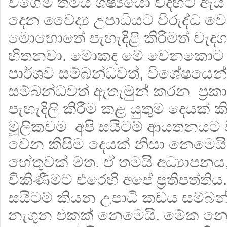
වගේම තමයි ශිෂ්‍යයෝ විදිහට ඇයි
දෙන වෛද්‍ය උපාධියට විරුද්ධ
මොහොතේ පැහැදිළි කිරිමත් වැදගත
හිතනවා. මොකද මේ වෙනකොට ස
පාර්ශව සම්බන්ධවත්, විශේෂයෙන්ම 
සම්බන්ධවත් ඇතැමුන් කරන ප්‍රකා
පැහැදිලි කිරීම කළ යුතුම දෙයක් 
මූලිකවම අපි සයිටම් ආයතනයට ව
වෙන කිසිම දෙයක් නිසා නෙමෙයි, ප
හේතුවක් මත. ඒ තමයි අධ්‍යාපනය,
විකිණීමට එරෙහි අපේ ප්‍රතිපත්
සයිටම් කියන උපාධි කඩය සම්බන
නැගුන එකක් නෙමෙයි. මේක නෙවිල