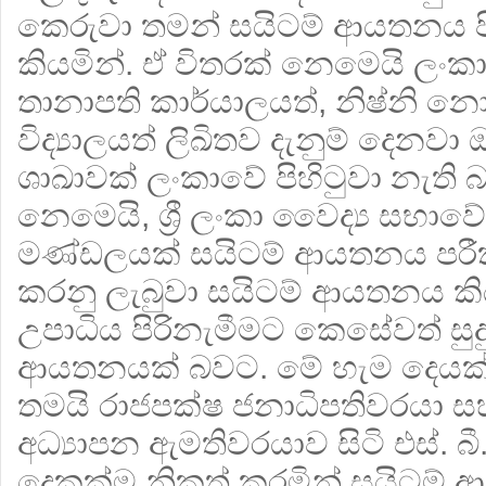
කෙරුවා තමන් සයිටම් ආයතනය ප
කියමින්. ඒ විතරක් නෙමෙයි ලංක
තානාපති කාර්යාලයත්, නිෂ්නි න
විද්‍යාලයත් ලිඛිතව දැනුම් දෙනවා
ශාඛාවක් ලංකාවේ පිහිටුවා නැති බ
නෙමෙයි, ශ්‍රී ලංකා වෛද්‍ය සභා
මණ්ඩලයක් සයිටම් ආයතනය පරීක
කරනු ලැබුවා සයිටම් ආයතනය ක
උපාධිය පිරිනැමීමට කෙසේවත් ස
ආයතනයක් බවට. මේ හැම දෙයක්
තමයි රාජපක්ෂ ජනාධිපතිවරයා ස
අධ්‍යාපන ඇමතිවරයාව සිටි එස්. බී.
දෙකක්ම නිකුත් කරමින් සයිටම්