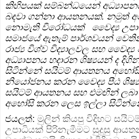
කිහිපයක් සම්බන්ධයෙන් අධ්‍යාපනය
බඳවා ගන්නා ආයතනයක්. නමුත් අ
නොමැති විරෝධයක් වෛද්‍ය උපා
සමාජයේ ඇතැම් පාර්ශවයන් වෙති
රාජ්‍ය විශ්ව විද්‍යාලවල සහ වෛද්‍
අධ්‍යාපනය හදාරන ශිෂ්‍යයන් ද දිගින
සිටින්නේ සයිටම් ආයතනය අහෝස
නියෝජනය කරන වෛද්‍ය පීඨ ශිෂ්‍ය ක
සයිටම් ආයතනය සහ එමඟින් ලබා 
අහෝසි කරන ලෙස ඉල්ලා සිටින්න
ජයලත්:
මුලින් කියපු විදිහට සයි
උපාධියක් පිරිනැමීමට සුදුසු ආ