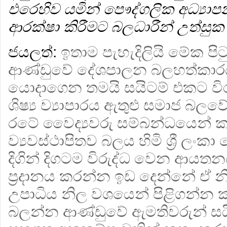
එරෙහිව යමින් පෞද්ගලික අධ්‍ය
ආරක්ෂා කිරීමට බලධාරීන් උත්සු
ජයලත්:
ඉතාම පැහැදිලියි මේක පි
ආණ්ඩුවේ දේශපාලන බලහත්කාර
යොදාගෙන තමයි සයිටම් එකට විරු
ශිෂ්‍ය ව්‍යාපාරය ඇතුළු සමාජ බ
රටේ වෛද්‍යවරු සම්බන්ධයෙන් කට
ව්‍යවස්ථාපිතව බලය හිමි ශ්‍රී ලංක
දිගින් දිගටම විරුද්ධ වෙන ආයත
ප්‍රදානය කරන්න ඉඩ දෙන්නේ ඒ න
උපාධිය නිල වශයෙන් පිළිගන්න ක
බලන්න ආණ්ඩුවේ ඇමතිවරුන් සයි