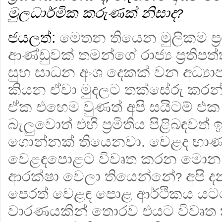
මුලධාර්මික කරුණක් නිසාද
?
ජයලත්:
මෙතන තියෙන මුලිකම ප්‍
ආණ්ඩුවක් තමන්ගේ රාජ්‍ය ප්‍රතිපත්
සුභ සාධන අංශ දෙකක් වන අධ්‍ය
කියන ඒවා මුදලට තක්සේරු කරන්
ඒක එහෙම වුණත් අපි සයිටම් එක
බැලුවොත් එහි ප්‍රමිතිය පිළිබඳවත්
ගොන්නක් තියෙනවා. වෙළද භාණ
වෙළඳපොළට විවෘත කරන මොන ක්ෂේ
ආරක්ෂා වෙලා තියෙන්නේ
අපි 
?
පෙරත් වෙළඳ පොළ ආර්ථිකය යට
වාරණයකින් තොරව එයට විවෘත කර