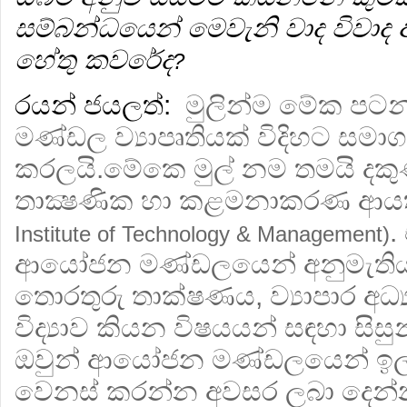
සම්බන්ධයෙන් මෙවැනි වාද විවාද 
හේතු කවරේද
?
රයන් ජයලත්:
මුලින්ම මේක පට
මණ්ඩල ව්‍යාපෘතියක් විදිහට සමාගම්
කරලයි.මේකෙ මුල් නම තමයි දකු
තාක්‍ෂණික හා කළමනාකරණ ආය
.
Institute of Technology & Management)
ආයෝජන මණ්ඩලයෙන් අනුමැතිය 
තොරතුරු තාක්ෂණය, ව්‍යාපාර අධ්
විද්‍යාව කියන විෂයයන් සඳහා සිස
ඔවුන් ආයෝජන මණ්ඩලයෙන් ඉල
වෙනස් කරන්න අවසර ලබා දෙන්න