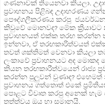
ගණනාවක් තියෙනවා කියලා. උදා
ප්‍රවාහනය පිළිබඳ උදාහරණය ගන්න
පෞද්ගලීකරණය කරපු ජයවර්ධන 
කිවුවේ මොනවද
මේක ක්‍රියාවට න
?
ප්‍රවාහනයත් එක්ක තරඟ කරන්න
ඉන්නවා, ඒ තරඟකාරිත්වයත් එක්ක 
තවත් ශක්තිමත් වෙනවා කියලා තම
ලංකාවේ ප්‍රවාහනයට අද මොකද 
කියන තරඟකාරීත්වයෙන් රාජ්‍ය ප්
කරන්න පුලුවන් වුණාද
එහෙමත් 
?
ප්‍රවාහනය ගත්තොත් එකේ ප්‍රමිති
පොළට විවෘත කරපු අනෙක් හැම ක්
තත්ත්වය ඔය හා සමානයි.