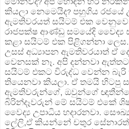
මොනවද
අපි හොඳින් හරි නරකි
?
කියලා නෙමෙයිද
පහුගිය රජයේ උ
?
ඇමතිවරයත් සයිටම් එක වෙනුවෙන්
රාජපක්ෂ ආණ්ඩු සමයේදි වෛද්‍
කළා සයිටම් එක පිළිගන්නා ලෙස.
උසස් අධ්‍යාපන ඇමතිවරයාත් ඒ
වෙනසක් නෑ. අපි දන්නවා ඇත්ත
සයිටම් එකට විරුද්ධ වෙන්න බැර
තියෙනවා කියලා. ඒ තමයි හිටපු 
ඇමතිවරුන්ගේ, ඔවුන්ගේ ඥාතීන්ග
බිරින්දෑවරුන් මේ සයිටම් එකේ ශිෂ
වෛද්‍ය උපාධිය හදාරනවා. සෞඛ්
ලේලි,ඒ කියන්නේ චතුර සේනාරත්න