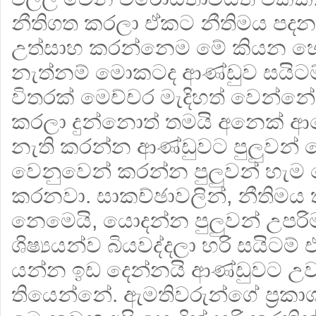
නීතිගත කරලා ඒකට නීතිමය පදන
උත්සාහ කරන්නෙම මේ කියන හේත
නැත්නම් මොකටද ආණ්ඩුව සයිට
විතරක් මෙච්චර මැදිහත් වෙන්නේ
කරලා දුන්නොත් තමයි අනෙක්
නැති කරන්න ආණ්ඩුවට පුලුවන් 
වෙනුවෙන් කරන්න පුලුවන් හැම 
කරනවා. සාකච්ඡාවලින්, නීතිමය 
නෙමෙයි, යොදන්න පුලුවන් උපර
ශිෂ්‍යයන්ව බියවද්දලා හරි සයිට
යන්න ඉඩ දෙන්නයි ආණ්ඩුවට උ
තියෙන්නේ. ඇමතිවරුන්ගේ ප්‍රක