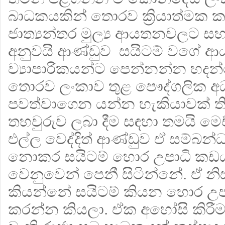
බාධකයකින් තොරව ක්‍රියාත්මක ක
ජාත්‍යන්තර මුල්‍ය ආයතනවලට ස
අනුවයි ආණ්ඩුව සයිටම් වගේ 
ව්‍යාපාරිකයන්ට පෙන්නන්න හදන්
තොරව ලංකාව තුළ පෞද්ගලික අ
පවත්වාගෙන යන්න හැකියාවක් ති
තහවුරුව ලබා දීම සඳහා තමයි ම
එල්ල වෙද්දිත් ආණ්ඩුව ඒ සම්බන්
නොකර සයිටම් හොර උපාධි කඩය
වෙනුවෙන් පෙනී සිටින්නේ. ඒ නිස
කියන්නේ සයිටම් කියන හොර උ
කරන්න කියලා. ඒක අහෝසි කිරීම 