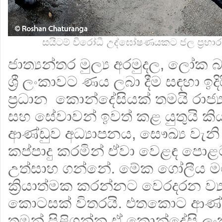
සයිටම් විරෝධී උද්ඝෝෂණයකට ජල ප්‍රහාර
ජාත්‍යන්තර මුල්‍ය අරමුදල, ලෝක
ශ්‍රී ලංකාවට ණය ලබා දීම සඳහා ඉ
ප්‍රධාන කොන්දේසියක් තමයි රාජ්
සහ සේවාවන් ඉවත් කළ යුතුයි කි
ආණ්ඩුව අධ්‍යාපනය, සෞඛ්‍ය වැනි
කප්පාදු කරමින් ඒවා වෙළඳ පො
උත්සාහ ගන්නේ. මේක ගෝලීය මට්ට
ක්‍රියාත්මක කරන්නට වෙරදරන ව්‍
කොටසක් විතරයි. එතකොට ආණ්ඩ
තමන් පිළිගන්න ඒ කොන්දේසි ලංකා