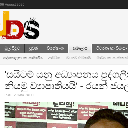
06
August
2026
මුල් පිටුව
පුවත්
විශේෂාංග
සමාලාප
විවරණ හා වීමංසා
දේශපාලන හා සාමාජීය
ආර්ථික
මානව හිමිකම්
මාධ්‍ය හා සංස්කෘත
'සයිටම් යනු අධ්‍යාපනය පුද්
නියමු ව්‍යාපෘතියයි' - රයන් ජය
POST 29 MAY 2017