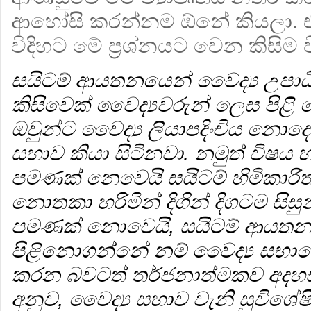
ආහෝසි කරන්නම ඕනේ කියලා. ඒ 
විදිහට මේ ප්‍රශ්නයට වෙන කිසිම ව
සයිටම් ආයතනයෙන් වෛද්‍ය උපාධ
කිසිවෙක් වෛද්‍යවරුන් ලෙස පිළ
ඔවුන්ට වෛද්‍ය ලියාපදිංචිය නොද
සභාව කියා සිටිනවා. නමුත් විෂය භ
පමණක් නෙවෙයි සයිටම් හිමිකාරි
නොතකා හරිමින් දිගින් දිගටම සිස
පමණක් නොවෙයි, සයිටම් ආයතනය
පිළිනොගන්නේ නම් වෛද්‍ය සභාව
කරන බවටත් තර්ජනාත්මකව අදහස
අනුව, වෛද්‍ය සභාව වැනි සුවි