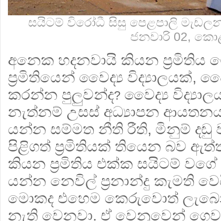
සයිටම් විරෝධී සිසු පෙළපාලි මැඩලන 
ජනවාරි 02, ක
අනෙක හදනවායි කියන ප්‍රමිතිය 
ප්‍රමිතියෙන් වෛද්‍ය විද්‍යාලයක්, ව
කරන්න පුලුවන්ද
වෛද්‍ය විද්‍යා
?
නැත්නම් උසස් අධ්‍යාපන ආයතනය
යන්න සම්මත නීති රීති, මිනුම් දඬ
පිළිගත් ප්‍රමිතියක් තියෙන බව ඇත
කියන ප්‍රමිතිය එක්ක සයිටම් ව
යන්න නෙවිල් ප්‍රනාන්දු කැමති ව
මොකද එහෙම කෙරුවොත් ලැබෙන
නැති වෙනවා. ඒ වෙනුවෙන් ගෙව