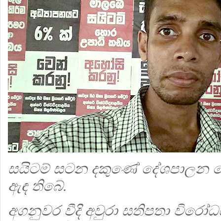
සයිටම් සටන දකුණේ දේශපාලන බෙ
ඇඳ තිබේ.
අගනුවර වීදි අවුරා සතිපතා විර