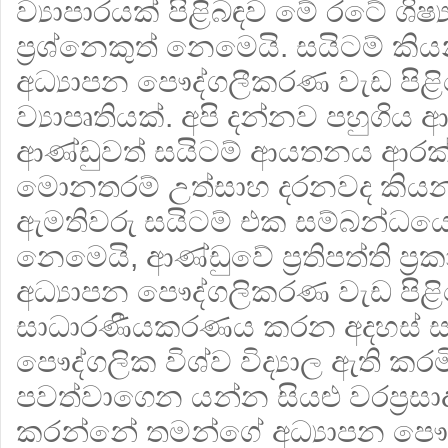
ව්‍යාපාරයක් පිළිබඳව මේ රටේ ශිෂ්
ප්‍රශ්නෙකුත් නෙමෙයි. සයිටම් ක
අධ්‍යාපන පෞද්ගලීකරණ වැඩ පිළ
ව්‍යාපෘතියක්. අපි දන්නව පහුගි
ආණ්ඩුවත් සයිටම් ආයතනය ආරක
මොනතරම් උත්සාහ දරනවද කියන
ඇමතිවරු සයිටම් එක සම්බන්ධය
නෙමෙයි, ආණ්ඩුවේ ප්‍රතිපත්ති ප
අධ්‍යාපන පෞද්ගලිකරණ වැඩ පිළ
සාධාරණීයකරණය කරන අදහස් 
පෞද්ගලික විශ්ව විද්‍යාල ඇති කරම
පවත්වාගෙන යන්න සියළු වරප්‍රසා
කරන්නේ තමන්ගේ අධ්‍යාපන පෞ