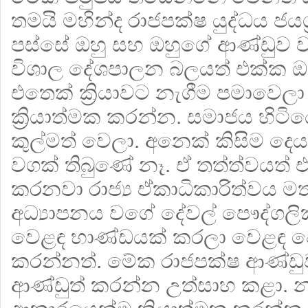
තමයි මහින්ද රාජපක්ෂ යුද්ධය ජ
පස්සේ ඔහු සහ ඔහුගේ ආණ්ඩුව 
විශාල දේශපාලන බලයත් එක්ක ඔ
එතෙක් ක්‍රියාවට නැගීම පමාවෙලා
ක්‍රියාත්මක කරන්න. සමාජය හිටි
කුල්මත් වෙලා. අනෙක් කිසිම දෙ
වගක් තිබුණේ නෑ. ඒ තත්ත්වයත් 
කරනවා රාජ්‍ය ඒකාධිකාරිත්වය මත
අධ්‍යාපනය වගේ දේවල් පෞද්ග
වෙළඳ භාණ්ඩයක් කරලා වෙළඳ 
කරන්නත්. මේක රාජපක්ෂ ආණ්ඩුව
ආණ්ඩුත් කරන්න උත්සාහ කළා. නම