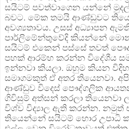
සයිටම් පවත්වාගෙන යන්නේ මුද
බවට. මේක තමයි ආණ්ඩුවට ති
අවශ්‍යතාවය. උසස් අධ්‍යාපන ඇම
පාර්ලිමේන්තුවේදි කියන්නේ මො
සයිටම් එකෙන් පස්සේ තවත් පෞද්ග
පහක් ආරම්භ කරන්න විදේශීය සමා
ඉන්නවා කියලා. ඔහුම කියන විදිහ
සමාගමකුත් ඒ අතර තියෙනවා. අපි
ආණ්ඩුව විදෙස් පෞද්ගලික ආය
ගිවිසුම් අත්සන් කරලා තියෙනවා
විශ්ව විද්‍යාල ඇති කරන්න. නමු
තියෙන්නේ සයිටම් හොර උපාධි 
එල්ල වෙන විරෝධතාවයත් එක්ක.