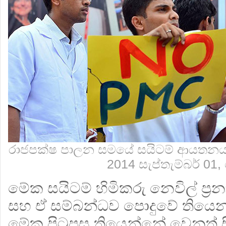
රාජපක්ෂ පාලන සමයේ සයිටම් ආයතනයට 
2014 සැප්තැම්බර් 0
මේක සයිටම් හිමිකරු නෙවිල් ප්‍ර
සහ ඒ සම්බන්ධව පොදුවේ තියෙන
මේක පිටුපස තියෙන්නේ වෙනත් සිද