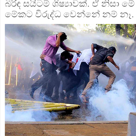
බිරිඳ සයිටම් ශිෂ්‍යාවක්. ඒ නිසා
මේකට විරුද්ධ වෙන්නේ නම් නෑ.