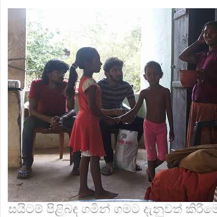
සයිටම් පිළිබඳ ගමින් ගමට දැනුවත් කිරීම