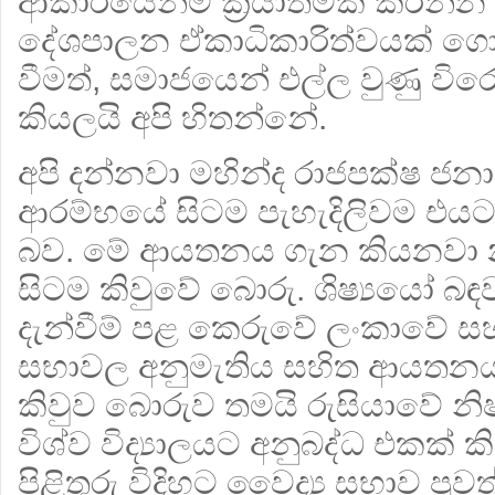
ආකාරයෙන්ම ක්‍රියාත්මක කරන්න 
දේශපාලන ඒකාධිකාරිත්වයක් ගො
වීමත්, සමාජයෙන් එල්ල වුණු වි
කියලයි අපි හිතන්නේ.
අපි දන්නවා මහින්ද රාජපක්ෂ ජනා
ආරම්භයේ සිටම පැහැදිලිවම එය
බව. මේ ආයතනය ගැන කියනවා න
සිටම කිවුවේ බොරු. ශිෂ්‍යයෝ බඳ
දැන්වීම් පළ කෙරුවේ ලංකාවේ සහ බ්
සභාවල අනුමැතිය සහිත ආයතනයක
කිවුව බොරුව තමයි රුසියාවේ න
විශ්ව විද්‍යාලයට අනුබද්ධ එකක්
පිළිතුරු විදිහට වෛද්‍ය සභාව පුවත