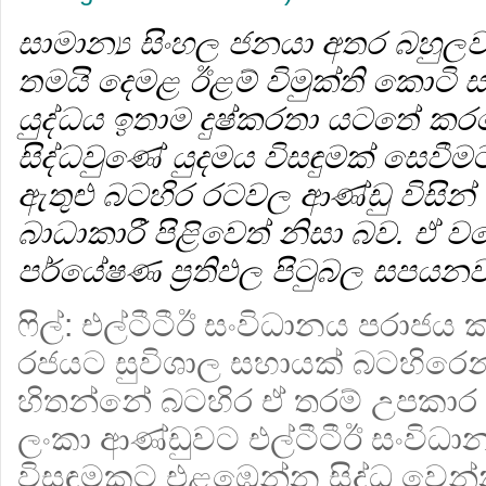
සාමාන්‍ය සිංහල ජනයා අතර බහුලව
තමයි දෙමළ ඊළම් විමුක්ති කොටි ස
යුද්ධය ඉතාම දුෂ්කරතා යටතේ ක
සිද්ධවුණේ යුදමය විසඳුමක් සෙවීමට වි
ඇතුළු බටහිර රටවල ආණ්ඩු විසි
බාධාකාරී පිළිවෙත් නිසා බව. 
පර්යේෂණ ප්‍රතිඵල පිටුබල සපයන
ෆිල්:
එල්ටීටීඊ සංවිධානය පරාජය කර
රජයට සුවිශාල සහායක් බටහිරෙන
හිතන්නේ බටහිර ඒ තරම් උපකාර න
ලංකා ආණ්ඩුවට එල්ටීටීඊ සංවිධ
විසඳුමකට එළඹෙන්න සිද්ධ වෙන්න