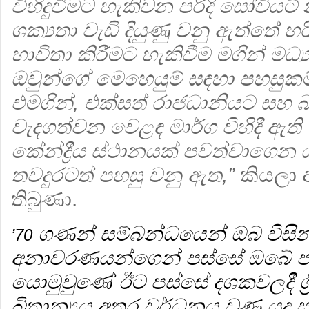
විහිදුවීමට හැකිවන පරිදි සෝවියට
ශක්‍යතා වැඩි දියුණු වනු ඇත්තේ හ
භාවිතා කිරීමට හැකිවීම මගින් මධ
ඔවුන්ගේ මෙහෙයුම් සඳහා පහසුකම්
එමගින්, එක්සත් රාජධානියට සහ
වැදගත්වන වෙළඳ මාර්ග විහිදී ඇති
කේන්ද්‍රීය ස්ථානයක් පවත්වාගෙන
තවදුරටත් පහසු වනු ඇත,”
කියලා 
තිබුණා.
ගණන් සම්බන්ධයෙන් ඔබ විසින් 
’70
අනාවරණයන්ගෙන් පස්සේ ඔබේ ප
යොමුවුණේ ඊට පස්සේ දශකවලදී ශ්‍
බ්‍රිතාන්‍යය අතර වර්ධනය වුණ යුද