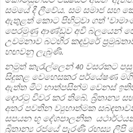
සමයේ දී ලීවේය. සම සමාජ සහ කොමි
ඇතුළත් කොට පිහිටුවා ගත් ‘වාමාංශික
පෙරමුණු ආණ්ඩුව අවි බලයෙන් පෙ
උවමනාව බටහිර කඳවුරේ ප්‍රමුඛතා
හඟවනු ලැබුණි.
නමුත් කැරැල්ලෙන්
වසරකට පසු ෆි
40
සිදුකළ වෙහෙසකර පර්යේෂණ ම
ඇත්ත මීට හාත්පසින්ම වෙනස් ඉත
දොරටු විවර කර තිබේ. බ්‍රිතාන්‍ය සහ 
අතර පවතින ව්‍යුහාත්මක සබඳතාව
සපයන භූ දේශපාලනික යථාර්ථයන්
බ්‍රිතාන්‍ය රජයේ පැරණි රහස්‍ය ල