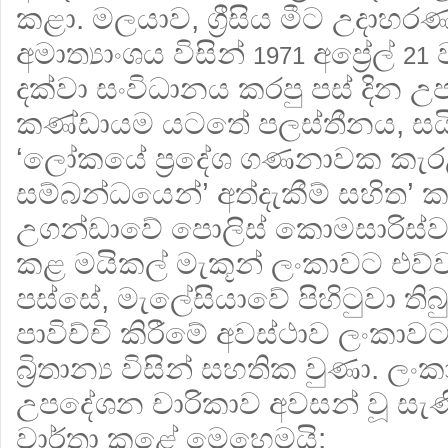
කළා. මලයාව, ග්‍රීසිය මීට උදාහරණ. 
අමාත්‍යාංශය විසින්
අප්‍රේල්
ව
1971
21
දක්වා සංවිධානය කරපු පස් දින 
කණ්ඩායම යටතේ පලස්තීනය, සයිප්
‘ලෝකයේ ප්‍රදේශ ගණනාවක කැරළි
සම්බන්ධයෙන්’ අත්දැකීම් සහිත’
උගන්ඩාවේ පොලිස් කොමසාරිස්වර
කළ මයිකල් මැකූන් ලංකාවට එව්වා.
පස්සේ, මැලේසියාවේ පිහිටුවා තිබ
පාවිච්චි කිරීමේ අවස්ථාව ලංකාව
බ්‍රිතාන්‍ය විසින් සහතික වුණා. ලං
උපදේශන චාරිකාව අවසන් වූ සැණි
වාර්තා කළේ මෙහෙමයි: