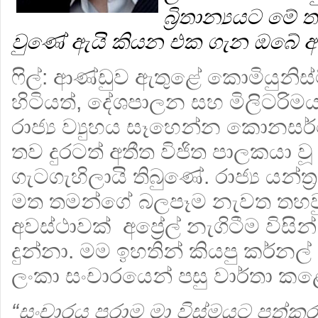
බ්‍රිතාන්‍ය‍යට ම
වුණේ ඇයි කියන එක ගැන ඔබේ 
ෆිල්:
ආණ්ඩුව ඇතුළේ කොමියුනිස්ට් 
හිටියත්, දේශපාලන සහ මිලිටරි
රාජ්‍ය ව්‍යුහය සෑහෙන්න කොනසර්
තව දුරටත් අතීත විජිත පාලකයා වූ බ
ගැටගැහිලායි තිබුණේ. රාජ්‍ය යන්ත
මත තමන්ගේ බලපෑම නැවත තහව
අවස්ථාවක් අප්‍රේල් නැගිටීම විසින් 
දුන්නා. මම ඉහතින් කියපු කර්න
ලංකා සංචාරයෙන් පසු වාර්තා ක
“සංචාරය පුරාම මා විස්මයට පත්කරන 