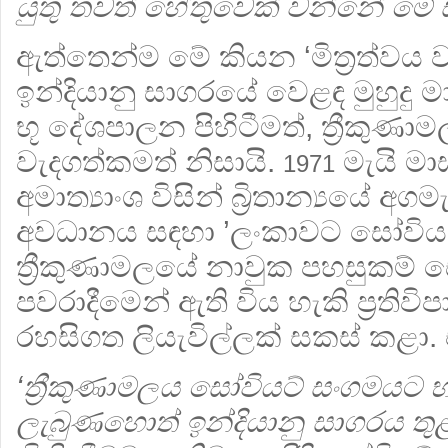
යුතු තවත් හේතුවෙක් වන්නේ මේ සමී
ඇත්තෙන්ම මේ කියන ‘මිත්‍රත්වය 
ඉන්දියානු සාගරයේ වෙළඳ මුහුදු 
භූ දේශපාලන පිහිටීමත්, ත්‍රීකුණ
වැදගත්කමත් නිසායි.
මැයි මාසය
1971
අමාත්‍යාංශ විසින් බ්‍රිතාන්‍යයේ අග
අවධානය සඳහා ’ලංකාවට සෝවියට්
ත්‍රීකුණාමලයේ නාවුක පහසුකම්
පවරාදීමෙන් ඇති විය හැකි ප්‍රතිව
රහසිගත ලියැවිල්ලක් සකස් කළා. ඒ
‘ත්‍රීකුණාමලය සෝවියට් සංගමයට භ
ලැබුණහොත් ඉන්දියානු සාගරය තු