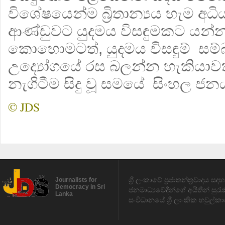
විශේෂයෙන්ම බ්‍රිතාන්‍යය හැම අධියර
ආණ්ඩුවට යුදමය විසඳුමකට යන්න
කොහොමටත්, යුදමය විසඳුම් සම්බන්
උද්‍යෝගයේ රස බලන්න හැකියාව
නැගිටීම සිදු වූ සමයේ සිංහල ජ
© JDS
ශ්‍රී ලංකාවේ ප්‍රජාතන්ත්‍රවාදය 
Journalists for
Democracy in Sri
ජනමාධ්‍යවේදීන්ගේ අයිතීන් සුර
Lanka
සංවිධානයේ ශ්‍රී ලාංකික හවුල්කා