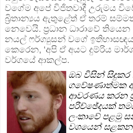
වගේම අපේ විජිතවාදී උරුමය 
බ්‍රිතාන්‍යය ඇතුළේත් ඒ තරම් සම්
නෙවෙයි. ප්‍රධාන ධාරාවේ තියෙ
නයල් ෆර්ග්‍යුසන් වගේ ඉතිහා
කෙරෙන, ‘අපි ඒ අයට දුම්රිය මාර්
වර්ගයේ ආකල්ප.
ඔබ විසින් සිදුක
ගවේෂණාත්මක අධ
ආවරණය කරන ප්
පරිච්ඡේදයක් තමයි
ලංකාවේ පළමු සන
වශයෙන් සළක