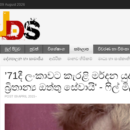
09
August
2026
මුල් පිටුව
පුවත්
විශේෂාංග
සමාලාප
විවරණ හා වීමංසා
දේශපාලන හා සාමාජීය
ආර්ථික
මානව හිමිකම්
මාධ්‍ය හා සංස්කෘත
’71දී ලංකාවට කැරළි මර්දන ය
බ්‍රිතාන්‍ය ඔත්තු සේවායි' - ෆිල් ම
POST 09 APRIL 2015