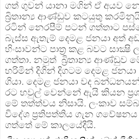
ගත් ගුවන් යානා මගින් ඒ අයව න
බ්‍රිතාන්‍ය ආණ්ඩුව කටයුතු කරමිනු
රටින් නෙරපීම් පටන් ගත්තාට ප
බැස්ස ඇතැම් දෙමළ ජනයා අත් අ
හිංසාවන්ට පාත්‍ර කළ බවට සාක්‍ෂ
ගත්තා. නමුත් බ්‍රිතාන්‍ය ආණ්ඩුව
හරිමින් දිගින් දිගටම දෙමළ ජන
ගියා. දෙමළ ජනයා වද බන්ධනය
රට හවුල් වෙන්නේ ඇයි කියන ප්‍
මේ තත්ත්වය නිසායි. ලංකාව සම්බන්
විදේශ ප්‍රතිපත්තිය ගැන ගවේෂ
ගත්තේ මේ කාලයේදීයි.