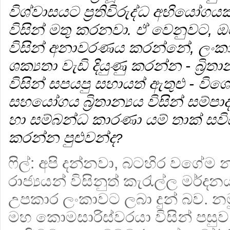
විශ්වාසයට ප්‍රතිවිරුද්ධ අභියෝග
විසින් මතු කරනවා. ඒ වෙනුවට,
විසින් අනාවරණය කරන්නේ, ලංකා
ශක්‍යතා වැඩි දියුණු කරන්න - බ්‍රිතාන
විසින් සපයපු සහායත් ඇතුළු - 
සහයෝගය බ්‍රිතාන්‍යය විසින් සම්ප
හා සම්බන්ධ කාරණා යම් තාක් සවි
කරන්න පුළුවන්ද
?
ෆිල්:
අපි දන්නවා, බටහිර වගේම 
රාජ්‍යයන් විසිනුත් කැරැල්ල මර්ද
උපකාර ලංකාවට ලබා දුන් බව. නමුත
මහ කොමසාරිස්වරයා විසින් පසුව ය