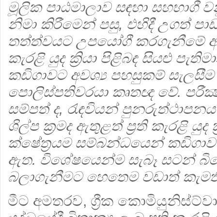
මූලික පාඨමාලාව සඳහා සහභාගී ව
නිමා කිරීමෙන් පසු, එහිදී උගත් පා
තත්ත්වයට උපයෝගී කරගැනීමේ අරුමු
කැරළි යුද ක්‍රියා පිළිබඳ සියළු පැත
කඩිගාවට අවශ්‍ය පහසුකම් සැලසී
පොලිස්පතිවරයා කෘතඥ වේ. පරීක්‍ෂ
සම්පත් ද, රැඳවියන් පුනරුත්ථාපනය 
ශිල්ප ක්‍රමද ඇතුළත් ප්‍රති කැරළි යුද 
ක්ෂේත්‍රයම සම්බන්ධයෙන් කඩිගාව
ඇත. විශේෂයෙන්ම සැබෑ සටන් බිම
බලාගැනීමට හෙතෙම වඩාත් කැමති
මීට අමතරව, ග්‍රීක කොමියුනිස්ට්ව