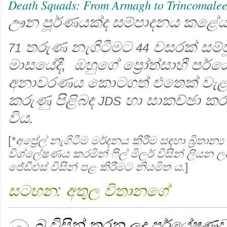
Death Squads: From Armagh to Trincomale
ඌන පූර්ණයක්ද සම්පාදනය කළේය
තරුණ නැගිටීමට
වසරක් සම්ප
71
44
මාසයේදී, ඔහුගේ ප්‍රෝත්සාහී පර
අනාවරණය කොටගත් එතෙක් වැළලී
කරුණු පිළිබඳ
හා සාකච්ඡා කරන
JDS
විය.
[
*අප්‍රේල් නැගිටීම මර්දනය කිරීම සඳහා බ්‍රිතාන්
විශ්ලේෂණය කරමින් ෆිල් මිලර් විසින් ලියන ලද
ජේඩීඑස් විසින් පළ කිරීමට නියමිත ය.
]
සටහන: අතුල විතානගේ
බ විසින් කරන ලද පර්යේෂණවලි