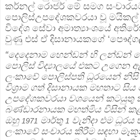
කර්නල් රොජර් මේ සමග සංචාරයට 
පොලිස්උපදේශකවරයා වූ මයිකල් 
විදේශ සේවා අමාත්‍යාංශයේ අතිර
වුණු එස් ඒ දිසානායකගේ ‘පෞද්ග
“දෙදෙනාම හෙන්ඩන් හි ලන්ඩන් ම
පොලිස් විද්‍යාලයේ එකට උගෙන 
ලංකාවේ පොලිස්පති ධූරයෙන් නිසි
විශ්‍රාම ගත් දිසානායක මහතාට සි
උපදේශකවරයා වශයෙන් කටයුතු
බණ්ඩාරනායක මහත්මිය විසින් කළ 
ඔහු
මාර්තු
වැනිදා එම ධූරය 
1971
1
ලංකාවේ සංචාරය කිරීම සඳහා මෑකූන