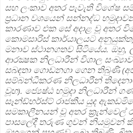
සහ ලංකාව අතර පැවැති විශේෂ සම්
ප්‍රධාන වශයෙන් සන්නද්ධ හමුදාවන
කාරණාව එක සේ අදාළ වූ අතර ව
කොමසාරිස් කාර්යාලයට අනුයුක්ත
මනාව ස්ථානගතව සිටියේය. ඔහු, ල
ආරක්‍ෂක නිලධාරීන් විශාල සංඛ්‍යාව
සබඳතා ගොඩනගා ගෙන තිබුණි
අප
(
සම්බන්ධීකරණ නිලධාරීන් තිදෙන
වූහ
. ජ්‍යෙෂ්ඨ හමුදා නිලධාරීන් 
)
සෑන්ඩ්හර්ස්ට් රාජකීය යුද ඇකඩම
සමකාලීනයන් වූ අතර ක්‍රැන්වෙල් ර
පාසලේදී තරුණ ගුවන් නියමුවන් 
ඔහුගෙන් පුහුණුව ලබා තිබුණි. බ්‍රි