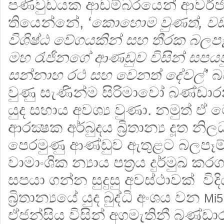
පණිවුඩයක ආඩම්බරයෙන් ආවර්
තියෙන්නේ,
‘කොහොම වුණත්, වඩා
විශිෂ්ඨ වේගයකින් සහ තීරක බලප
මහ රැජිනගේ ආණඩුව විසින් සපයපු ස
සන්නාහ රථ සහ වෙනත් දේවල්’
බව
වුණු සැණින්ම සිරිමාවෝ බණ්ඩාරන
යුද සහාය අවශ්‍ය වුණා. නමුත් 
ආරක්‍ෂක අර්බුදය බ්‍රිතාන්‍ය දූත න
පෙරමුණු ආණ්ඩුව ඇතුළට බලපෑම් 
වාමාංශික න්‍යාය පත්‍රය දුර්මුඛ ක
සපයා ගන්න සුදුසු අවස්ථාවක් වි
බ්‍රිතාන්‍යයේ යුද බුද්ධි අංශය වන
Mi5
ඒජන්සිය විසින් අගමැතිනී බණ්ඩාර