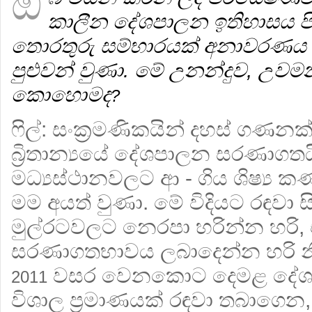
ඔ
කාලීන දේශපාලන ඉතිහාසය පිළ
තොරතුරු සම්භාරයක් අනාවරණ
පුළුවන් වුණා. මේ උනන්දුව, උව
කොහොමද
?
ෆිල්: සංක්‍රමණිකයින් දහස් ගණනක
බ්‍රිතාන්‍යයේ දේශපාලන සරණාගතය
මධ්‍යස්ථානවලට ආ - ගිය ශිෂ්‍ය
මම අයත් වුණා. මේ විදියට රඳවා 
මුල්රටවලට නෙරපා හරින්න හරි,
සරණාගතභාවය ලබාදෙන්න හරි නියම
වසර වෙනකොට දෙමළ දේශ
2011
විශාල ප්‍රමාණයක් රඳවා තබාගෙන, 