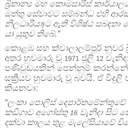
බ්‍රිතාන්‍ය මහ කොමසාරිස් කාර්යා
ඔත්තු සේවාවට සම්බන්ධ එහි ආරක
නිලධාරියා
ට ඇති විශිෂ්ඨ සබඳත
)
යා යුතුව තිබේ.”
කොළඹ සහ ක්වාලාලම්පූර් නුවර බ්‍ර
අතර හුවමාරු වූ
ජූලි
වැනිදා
1971
12
පණිවුඩයකින් පෙන්නුම් කරන්නේ 
සක්‍රීයව හුවමාරු වූ බවයි. ඒ විද
කියනවා:
“ලංකා පොලිස් දෙපාර්තමේන්තුවේ 
කඩිගාව අගෝස්තු
වැනිදා සිට 
16
දක්වා කාලය තුළ මැලේසියාවේ වි