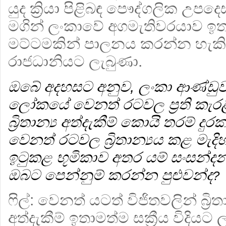
යුද ක්‍රියා පිළිබඳ පෞද්ගලික උපද
මගින් ලංකාවේ අගමැතිවරයාව ඉත
මට්ටමකින් පාලනය කරන්න හැකි
රාජධානියට ලැබුණා.
ඔබේ අදහසට අනුව, ලංකා ආණ්ඩුව
ලෝකයේ වෙනත් රටවල ප්‍රති කැරළි යු
බ්‍රිතාන්‍ය අත්දැකීම් කොයි තරම් ද
වෙනත් රටවල බ්‍රිතාන්‍යය කළ මැදි
ඉටුකළ භූමිකාව අතර යම් සංසන්ද
ඔබට පෙන්නුම් කරන්න පුළුවන්ද
?
ෆිල්:
වෙනත් යටත් විජිතවලින් බ්‍රි
අත්දැකීම් ඉතාමත්ම සක්‍රීය විද