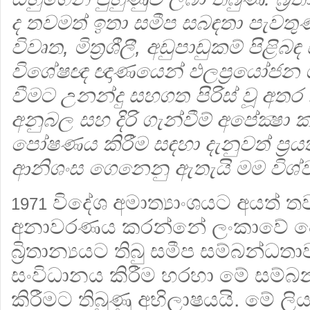
ද තවමත් ඉතා සමීප සබඳතා පැවතුණි.
විවෘත, මිත්‍රශීලී, අඩුපාඩුකම් පිළිබඳ 
විශේෂඥ ඥාණයෙන් ඵලප්‍රයෝජන ගැ
වීමට උනන්දු සහගත පිරිස් වූ අතර
අනුබල සහ දිරි ගැන්වීම් අපේක්‍ෂ
පෝෂණය කිරීම සඳහා දැනුවත් ප්‍රය
ආනිශංස ගෙනෙනු ඇතැයි මම විශ්ව
විදේශ අමාත්‍යාංශයට අයත් තව
1971
අනාවරණය කරන්නේ ලංකාවේ පොලිස
බ්‍රිතාන්‍යයට තිබු සමීප සම්බන්ධතා
සංවිධානය කිරීම හරහා මේ සම්බ
කිරීමට තිබුණු අභිලාෂයයි. මේ ලි