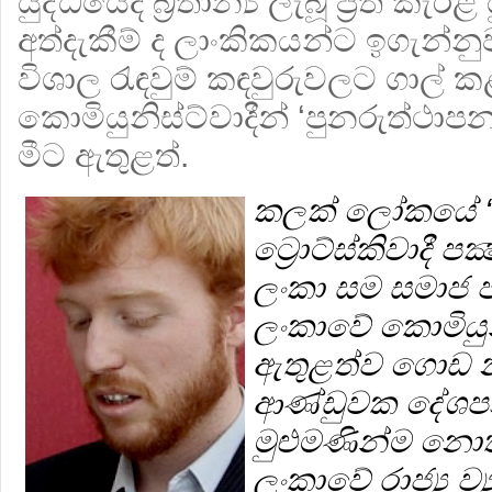
යුද්ධයේදී බ්‍රිතාන්‍ය ලැබූ ප්‍රති කැරළි 
අත්දැකීම් ද ලාංකිකයන්ට ඉගැන්න
විශාල රැඳවුම් කඳවුරුවලට ගාල්
කොමියුනිස්ට්වාදීන් ‘පුනරුත්ථා
මීට ඇතුළත්.
කලක් ලෝකයේ ‘
ට්‍රොට්ස්කිවාදී ප
ලංකා සම සමාජ පක්
ලංකාවේ කොමියුනි
ඇතුළත්ව ගොඩ න
ආණ්ඩුවක දේශපා
මුළුමණින්ම නොතක
ලංකාවේ රාජ්‍ය ව්