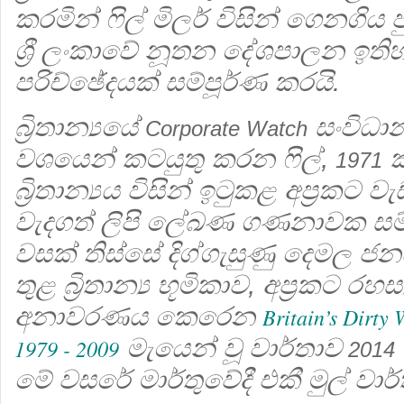
කරමින් ෆිල් මිලර් විසින් ගෙනගිය 
ශ්‍රී ලංකාවේ නූතන දේශපාලන ඉති
පරිච්ඡේදයක් සම්පූර්ණ කරයි.
බ්‍රිතාන්‍යයේ
සංවිධා
Corporate Watch
වශයෙන් කටයුතු කරන ෆිල්,
ක
1971
බ්‍රිතාන්‍යය විසින් ඉටුකළ අප්‍රකට
වැදගත් ලිපි ලේඛණ ගණනාවක සම්ප
වසක් තිස්සේ දිග්ගැසුණු දෙමල ජන
තුළ බ්‍රිතාන්‍ය භූමිකාව, අප්‍රකට රහ
අනාවරණය කෙරෙන
B
ritain’s Dirty
මැයෙන් වූ වාර්තාව
1979 - 2009
2014
මේ වසරේ මාර්තුවේදී එකී මුල් වා