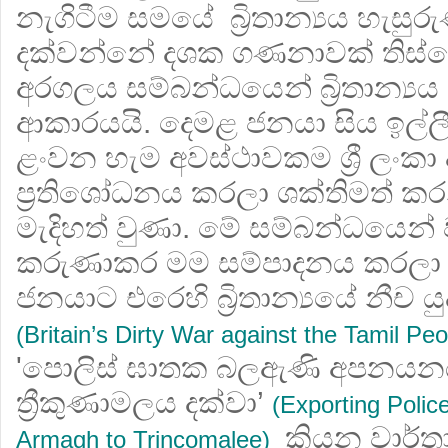
නැගිටීම සමයේ බ්‍රිතාන්‍යය හැසුරු
දක්වන්නේ දශක ගණනාවක් තිස්සේ
අරගලය සම්බන්ධයෙන් බ්‍රිතාන්‍යය ප්
ආකාරයයි. දෙමළ ජනයා සිය ඉල්ල
ළංවන හැම අවස්ථාවකම ශ්‍රී ලංකා
ප්‍රතිශෝධනය කරලා ශක්තිමත් කරන්න
මැදිහත් වුණා. මේ සම්බන්ධයෙන් ව
කරුණාකර මම සම්පාදනය කරලා 
ජනයාට එරෙහි බ්‍රිතාන්‍යයේ නීච ය
(Britain’s Dirty War against the Tamil Pe
'පොලිස් ඝාතක බලඇණි අපනයනය ක
ත්‍රීකුණාමලය දක්වා’
(Exporting Poli
කියන වාර්ත
Armagh to Trincomalee)