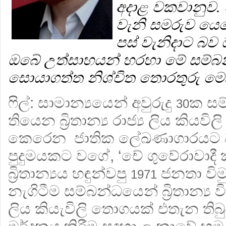
අදාළ වකවානුව. අ
වැනි සමරුව යෙද
පස් වැනිදාට බව
ඔබේ උත්සාහයන් හරහා මේ සම්බ
සොයාගත්ත නිශ්චිත තොරතුරු ම
ෆිල්:
සාමාන්‍යයෙන් අවුරුදු
ක සම
30
තියෙන බ්‍රිතාන්‍ය රාජ්‍ය ලිය කිය
කෙරෙන ජාතික ලේඛණාගාරයට වර
පුදුමයකට වගේ, ‘චේ ගුවේරාවාදී ක
බ්‍රිතාන්‍යය හඳුන්වපු
ජනතා විම
1971
නැගිටීම සම්බන්ධයෙන් බ්‍රිතාන්‍ය 
ලිය කියැවිලි තොගයක් එතැන තිබු