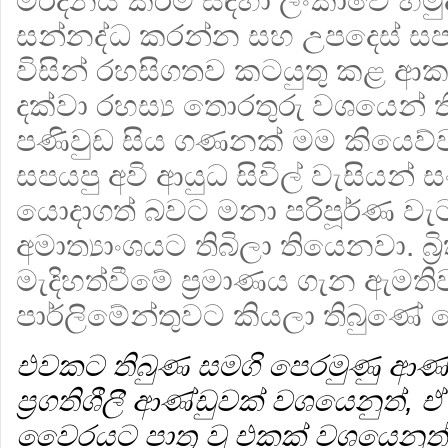
මර්දනය කිරීම සඳහා ලංකාවේ හමු
සන්නද්ධ කරන්න සහ උපදෙස් සපයන
විසින් රහසිගතව කටයුතු කළ ආක
දක්වා රහස්‍ය තොරතුරු වශයෙන් තිබු
පණිවුඩ සිය ගණනක් මම කියෙව්වා
සපයපු අවි ආයුධ සිවිල් වැසියන්
යොදාගත් බවට මනා පරිපූර්ණ වැටහීම
අමාත්‍යාංශයට තිබිලා තියෙනවා. බ්‍ර
මැදිහත්වීමේ ප්‍රමාණය ගැන ඇමත
පාර්ලිමේන්තුවට කියලා තිබුණේ 
එවකට තිබුණ සමගි පෙරමුණු ආණ්ඩ
ප්‍රගතිශීලී ආණ්ඩුවක් වශයෙනුත්,
වෛරයට පාත්‍ර වූ එකක් වශයෙනුත් 