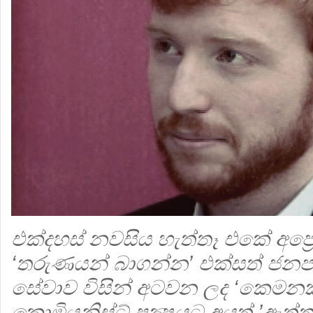
එක්දහස් නවසිය හැත්තෑ එකේ අප්‍රේ
‘තරුණයන් බාගන්න’ එක්සත් ජනපද 
සේවාව විසින් අටවන ලද ‘කෙමනකැ’ය
කොමියුනිස්ට් පක්‍ෂයට අයත් ’ඇත්