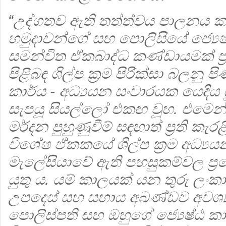
“උද්ගතව ඇති තත්ත්වය පාලනය ක
හමුදාවන්ගේ සහ පොලිසියේ ජ්‍යෙෂ
සමන්විත ඒකබාද්ධ කණ්ඩායමක් ප්‍රති 
පිළිබඳ ශිල්ප ක්‍රම පිරික්සා බලනු
කාර්ය - අධ්‍යයන සංචාරයක යෙදි
සැපයූ සියල්‌ලෝ එකඟ වූහ. එමෙන්
මර්දන පුහුණුවීම් සඳහාත් ප්‍රති කැරළි 
විශේෂ ඒකකයේ ශිල්ප ක්‍රම අධ්‍ය
මැලේසියාවේ ඇති පහසුකම්වල ප්‍
යුතු ය. යම් කාලයක් යන තුරු ලංක
උපදෙස් සහ සහාය අඛණ්ඩව අවශ්‍ය
පොලිස්පති සහ ඔහුගේ ජ්‍යෙෂ්ඨ 