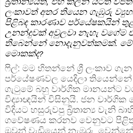
බ්‍රිතාන්‍යයත්, එහි කලින් යටත් විජිතය
ලංකාවත් අතර තියෙන ගැඹුරු ව්‍ය
පිළිබඳ කාරණාව පර්යේෂකයින් තුළ 
උනන්දුවක් අවුලවා නැහැ වගේම 
තිබෙන්නේ නොදැනුවත්කමක්. මේ
මොකක්ද
?
ෆිල්:
මම හිතන්නේ ශ්‍රී ලංකාව ගැ
පර්යේෂණවල යෙදිලා තියෙන්නේ 
ගැටුමේ බහු වාර්ගික මානයන්ට ව
විද්‍යාඥයින් විසිනුයි. ජන වාර්ග
විදියට හසුරුවපු බ්‍රිතාන්‍ය වැනි 
ගවේෂණය කරනව වෙනුවට පිළිත
ඔවුන් වැඩියෙන් නැඹුරු වෙන්නේ