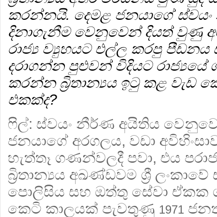
කරන්නයි. දෙමළ ජනයාගේ ස්වයං න
දිනාගැනීම වෙනුවෙන් දියත් වුණු 
රාජ්‍ය ව්‍යුහයට එල්ල කරපු පීඩ
දරාගන්න පුළුවන් විදියට රාජ්‍යයේ 
කරන්න බ්‍රිතාන්‍යය ඉටු කළ වැ
එකක්ද?
ෆිල්:
ස්වයං නීර්ණ අයිතිය වෙනුවෙ
ජනයාගේ අරගලය, වඩා අවිහිංසාවාදී
හැත්තෑ ගණන්වලදී පවා, එය පරාජ
බ්‍රිතාන්‍යය අඛණ්ඩවම ශ්‍රී ලංකාව
පොලිසිය සහ ඔත්තු සේවා ඒකක ශ
කෙටි කාලයක් පැවතුණු
ජනතා
1971