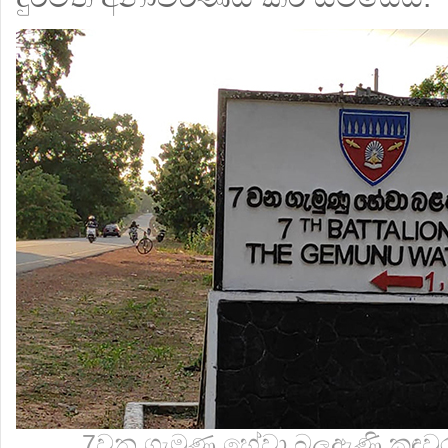
7වන ගැමුණු හේවා බලඇණි කඳවුර -