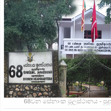
68වන සේනාංක මූලස්ථානය - පුදුකුඩ