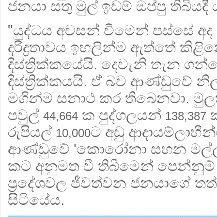
ජනයා සතු මුල් ඉඩම් ඔප්පු තිබියදී 
"යුද්ධය අවසන් වීමෙන් පස්සේ
දරිද්‍රතාවය ඉහලින්ම ඇත්තේ කිළි
දිස්ත්‍රික්කයේයි. දෙවැනි තැන ගන්
දිස්ත්‍රික්කයයි. ඒ බව ආණ්ඩුවේ න
මගින්ම සනාථ කර තිබෙනවා. මුලතිව්
පවුල්
ක පුද්ගලයන්
ක
44,664
138,387
රුපියල්
ට අඩු ආදායම්ලාභීන
10,000
ආණ්ඩුවේ 'කොරෝනා සහන මල්ල' 
කට අනුමත වී තිබීමෙන් පෙන්නු
ප්‍රදේශවල ජීවත්වන ජනයාගේ තත්ත
සිටියේය.