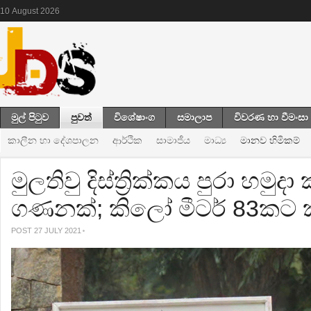
10
August
2026
මුල් පිටුව
පුවත්
විශේෂාංග
සමාලාප
විවරණ හා වීමංසා
කාලීන හා දේශපාලන
ආර්ථික
සාමාජීය
මාධ්‍ය
මානව හිමිකම්
මුලතිවු දිස්ත්‍රික්කය පුරා හමුදා
ගණනක්; කිලෝ මීටර් 83කට ක
POST 27 JULY 2021