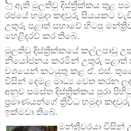
ඇති මුලතිවු දිස්ත්‍රික්කය තුළ
රජයේ හමුදා කඳවුරු සියයකට වැඩි
උතුරු පළාත් සභාවේ හිටපු මන්ත්‍රී
හෙළිදරව් කර තිබේ.
මුලතිවු දිස්ත්‍රික්කයේ කල්ලපාඩු උත
නියෝජනය කරමින් උතුරු පළාත් ස
වශයෙන් කටයුතු කළ ඒ. එස්. තු
විසින් දෙමළ මාධ්‍ය වෙත කරන
අනුව සමස්ත දිස්ත්‍රික්කය පුරා පිහි
ප්‍රමාණයන්ගේ ත්‍රිවිධ හමුදා කඳවුරු
ඉක්මවා තිබේ.
මන්ත්‍රීවරයා විසින