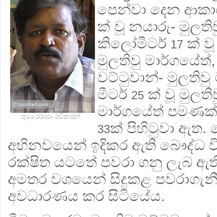
පෙන්වා දෙන ආකා
ක් වූ නයාරු- මුලති
කිලෝමීටර්
ක් වූ 
17
මුලතිවු මාර්ගයේත්
වට්ටුවාන්- මුලතිව
මීටර්
ක් වූ මුලතිව
25
මාර්ගයේත් පමණක්
තුරෛරාසා රවිකරන්
ක් පිහිටුවා ඇත.
33
අභිනවයෙන් ඉදිකර ඇති බෞද්ධ විහා
රක්ෂිත යටතේ පවරා ගනු ලැබ ඇති
අමතර වශයෙන් සිදුකළ පවරාගැනීම
අවධාරණය කර සිටියේය.