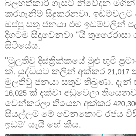
බලහත්කාරී ගැසට් නිවේදන මගින් 
කරගැනීම් සිදුකරනවා. ඉඩම්වලට 
ඔප්පු සතු ජනයා එම ඉඩම්වලින් පල
දිගටම සිදුවෙනවා "යි තුරෛරාසා 
සිටියේය.
"මුලතිවු දිස්ත්‍රික්කයේ මුළු භුමි ප
ක්. යුද්ධයට කලින් අක්කර
ක
21,017
මුලතිවු ජනයා සතුව තිබුණා. දැන්
ක් දක්වා අඩුවෙලා තියෙනවා
16,025
වෙන්කරලා තියෙන අක්කර
420,30
සියල්ලම මේ වෙනකොට රජය විසි
ඉඩම්' යැයි හේ කීය.