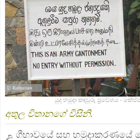
යුද හමුදා කඳවුරු ප්‍රවේශය - කේප්ප
අතුල විතානගේ විසිනි.
දු
ගීභාවයේ සහ හමුදාකරණයේ ග