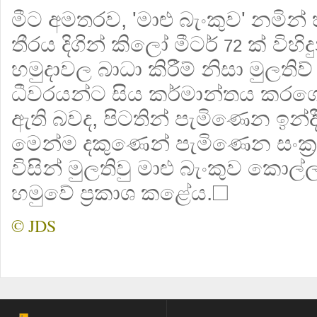
මීට අමතරව, 'මාළු බැංකුව' නමින් හ
තීරය දිගින් කිලෝ මීටර්
ක් විහි
72
හමුදාවල බාධා කිරීම් නිසා මුලතිව
ධීවරයන්ට සිය කර්මාන්තය කරගෙ
ඇති බවද, පිටතින් පැමිණෙන ඉන්
මෙන්ම දකුණෙන් පැමිණෙන සංක්‍
විසින් මුලතිවු මාළු බැංකුව කොල්
හමුවේ ප්‍රකාශ කළේය.☐
© JDS