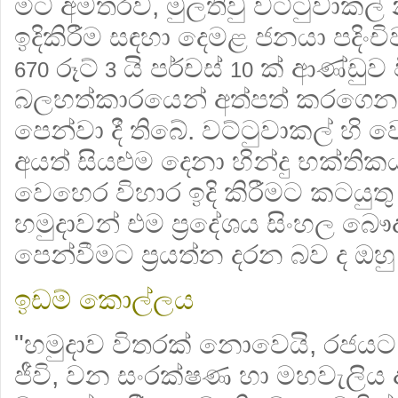
මීට අමතරව, මුලතිවු වට්ටුවාකල්
ඉදිකිරීම සඳහා දෙමළ ජනයා පදිංචි
රූට්
යි පර්චස්
ක් ආණ්ඩුව ව
670
3
10
බලහත්කාරයෙන් අත්පත් කරගෙන ඇ
පෙන්වා දී තිබේ. වට්ටුවාකල් හි
අයත් සියළුම දෙනා හින්දු භක්තිකය
වෙහෙර විහාර ඉදි කිරීමට කටයු
හමුදාවන් එම ප්‍රදේශය සිංහල බ
පෙන්වීමට ප්‍රයත්න දරන බව ද ඔහ
ඉඩම් කොල්ලය
"හමුදාව විතරක් නොවෙයි, රජයට අය
ජීවි, වන සංරක්ෂණ හා මහවැලිය