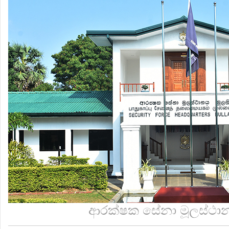
ආරක්ෂක සේනා මූලස්ථානය