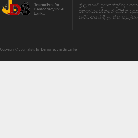
ශ්‍රී ලංකාවේ ප්‍රජාතන්ත්‍රවාදය 
Journalists for
Democracy in Sri
ජනමාධ්‍යවේදීන්ගේ අයිතීන් සුර
Lanka
සංවිධානයේ ශ්‍රී ලාංකික හවුල්කා
Copyright © Journalists for Democracy in Sri Lanka