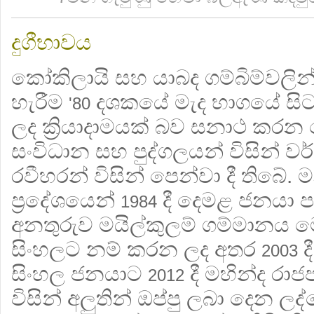
දුගීභාවය
කෝකිලායි සහ යාබද ගම්බිම්වලි
හැරීම
දශකයේ මැද භාගයේ සිට
'80
ලද ක්‍රියාදාමයක් බව සනාථ කරන 
සංවිධාන සහ පුද්ගලයන් විසින් 
රවීහරන් විසින් පෙන්වා දී තිබේ. 
ප්‍රදේශයෙන්
දී දෙමළ ජනයා ප
1984
අනතුරුව මයිල්කුලම් ගම්මාන
සිංහලට නම් කරන ලද අතර
ද
2003
සිංහල ජනයාට
දී මහින්ද රා
2012
විසින් අලුතින් ඔප්පු ලබා දෙන ල