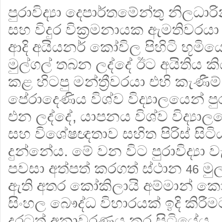
පුරාවිද්‍යා දෙපාර්තමේන්තු නිලධාර
සහ විදුර වික්‍රමනායක ඇමතිවරයා
ආදි අයියනර් කෝවිල පිහිටි භූම
මුල්ගල් තබන ලද්දේ ඊට අයිතිය කි
කළ හිටපු මන්ත්‍රීවරයා එහි කැණීම
පේරාදෙණිය විශ්ව විද්‍යාලයෙන් පු
එන ලද්දේ, යාපනය විශ්ව විද්‍යාල
සහ විශේෂඥතාව සහිත පිරිස් සිටි
දුන්නේය. මේ වන විට පුරාවිද්‍යා
පවසා අත්පත් කරගත් ස්ථාන
මුල
46
ඇති අතර කෝකිලායි අම්මාන් ක
සිංහල බෞද්ධ විහාරයක් ඉදි කිරීම
දුරටත් අනාවරණය කර සිටියේය.