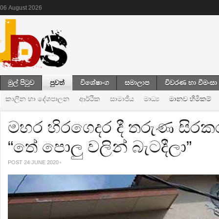
06
August
2026
මුල් පිටුව
පුවත්
විශේෂාංග
සමාලාප
විවරණ හා වීමංසා
කාලීන හා දේශපාලන
ආර්ථික
සාමාජීය
මාධ්‍ය
මානව හිමිකම්
මහර හිරගෙදර දී තරුණ සිරකර
“තේ පොලු වලින් බැටදීලා”
POST 24 JUNE 2020