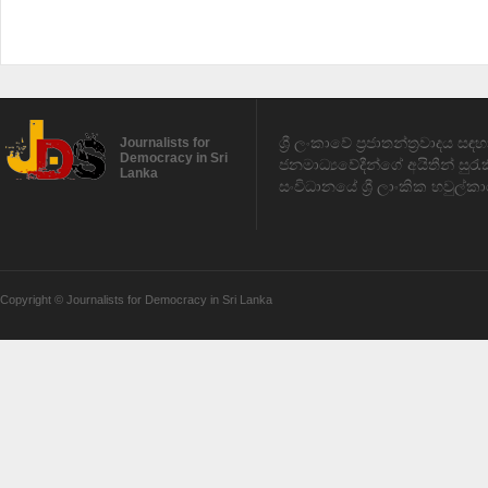
ශ්‍රී ලංකාවේ ප්‍රජාතන්ත්‍රවාදය 
Journalists for
Democracy in Sri
ජනමාධ්‍යවේදීන්ගේ අයිතීන් සුර
Lanka
සංවිධානයේ ශ්‍රී ලාංකික හවුල්කා
Copyright © Journalists for Democracy in Sri Lanka