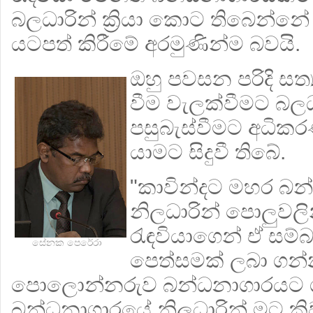
බලධාරින් ක්‍රියා කොට තිබෙන්
යටපත් කිරීමේ අරමුණින්ම බවයි.
ඔහු පවසන පරිදි සත්
වීම වැලක්වීමට බල
පසුබැස්වීමට අධි
යාමට සිදුවී තිබේ.
"කාවින්දට මහර බ
නිලධාරින් පොලුවල
රැඳවියාගෙන් ඒ සම්බන
සේනක පෙරේරා
පෙත්සමක් ලබා ගන
පොලොන්නරුව බන්ධනාගාරයට ග
බන්ධනාගාරයේ නිලධාරින් මට කි