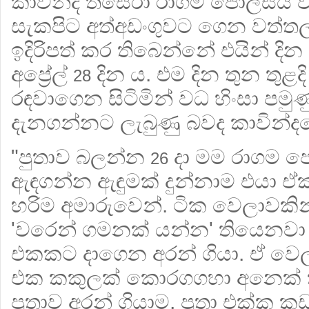
කාවින්ද තිසේරා රාගම පොලිසිය විස
සැකපිට අත්අඩංගුවට ගෙන වත්
ඉදිරිපත් කර තිබෙන්නේ එයින් දි
අප්‍රේල්
දින ය. එම දින තුන තුළද
28
රඳවාගෙන සිටිමින් වධ හිංසා පමු
දැනගන්නට ලැබුණු බවද කාවින්දග
"පුතාව බලන්න
දා මම රාගම පො
26
ඇඳගන්න ඇඳුමක් දුන්නාම එයා ඒ
හරිම අමාරුවෙන්. ටික වෙලාවකින
'වරෙන් ගමනක් යන්න' තියෙනවා ක
එකකට දාගෙන අරන් ගියා. ඒ වෙල
එක කකුලක් කොරගගහා අනෙක් ක
පුතාව අරන් ගියාම, පුතා එක්ක ක