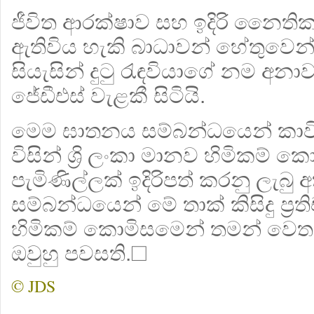
ජීවිත ආරක්ෂාව සහ ඉදිරි නෛති
ඇතිවිය හැකි බාධාවන් හේතුවෙන
සියැසින් දුටු රැඳවියාගේ නම
අනාව
ජේඩීඑස් වැළකී සිටියි.
මෙම ඝාතනය සම්බන්ධයෙන් කාවි
විසින් ශ්‍රි ලංකා මානව හිමිකම්
පැමිණිල්ලක් ඉදිරිපත් කරනු ලැබු
සම්බන්ධයෙන් මේ තාක් කිසිදු ප්‍
හිමිකම් කොමිසමෙන් තමන් වෙත
ඔවුහු පවසති.☐
© JDS