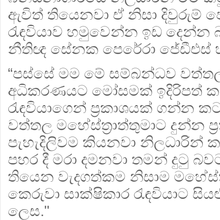
ඇවිත් තියෙනවා ඒ නිසා දිවුරුම්
රැඳවියාව හමුවෙන්න ඉඩ දෙන්න බ
නීතිඥ සේනක පෙරේරා ජේඩීඑස් හ
“පස්සේ මම මේ සම්බන්ධව වත්තල 
අධිකරණයට මෝසමක් ඉදිරිපත් කරල
රැඳවියාගෙන් ප්‍රකාශයක් ගන්න කට
වත්තල මහේස්ත්‍රාත්තුමාට දුන්න ප්
පැහැදිලිවම කියනවා නිලධාරින් ක
පහර දී මරා දමනවා තමන් දුටු බව
තියෙන වැදගත්කම නිසාම මහේස්ත්
කෙරුවා සාක්ෂිකාර රැඳවියාට සි
ලෙස."