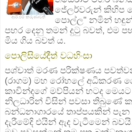
ජේලර්වරුන් කිහිප ද
ආර්.එම් කරුණාවති
පොල්ල" නමින් හඳුන
පහර දෙනු තමන් දුටු බවත්, එම ප
මිය ගිය බවත් ය.
පොලිසියේදීත් වධහිංසා
පශ්චාත් මරණ පරික්ෂණය පවත්
(රාගම) මහ රෝහලේ අධිකරණ වෛ
කාවින්දගේ මව්පියන් හටද මෙය
නිලධාරින් විසින් පවසා තිබුණේ 
බන්ධනාගාරයේ තාප්පයකින් පැන
දැරීමේදි එයින් ඇද වැටීමෙන් බවය