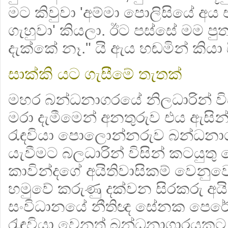
මට කිවුවා 'අම්මා පොලිසියේ අ
ගැහුවා' කියලා. ඊට පස්සේ මම පු
දැක්කේ නෑ." යි ඇය හඬමින් කියා 
සාක්කි යට ගැසීමේ තැතක්
මහර බන්ධනාගරයේ නිලධාරින් විස
මරා දැමීමෙන් අනතුරුව එය ඇසින
රැඳවියා පොලොන්නරුව බන්ධනා
යැවීමට බලධාරින් විසින් කටයුතු
කාවින්දගේ අයිතිවාසිකම් වෙනු
හමුවේ කරුණු දක්වන සිරකරු අයිත
සංවිධානයේ නීතිඥ සේනක පෙර
රැඳවියා වෙනත් බන්ධනාගාරයකට