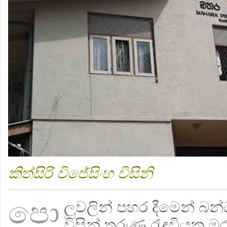
කිත්සිරි විජේසිංහ විසිනි
පො
ලුවලින් පහර දීමෙන් බන
විසින් තරුණ රැඳවියකු 