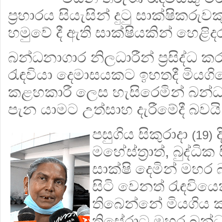
ප්‍රහාරය සියැසින් දුටු සාක්ෂිකර
හමුවේ දී ඇති සාක්ෂියකින් හෙළිදර
බන්ධනාගාර නිලධාරීන් ප්‍රසිද්ධ 
රැඳවියා දෙමාසයකට ඉහතදී මියග
කළහකාරී ලෙස හැසිරෙමින් බන්
පැන යාමට උත්සාහ දැරීමේදී බවයි
පසුගිය සිකුරාදා
ද
(19)
මහේස්ත්‍රාත්, බුද්ධි
සාක්ෂි දෙමින් මහර
සිටි වෙනත් රැඳවියෙ
තිබෙන්නේ මියගිය කා
තිසේරාට මහර බන