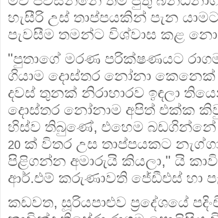
මව පවසන්නේ තම පුතු බන්ධනාග
හැසීරි උස් තාප්පයකින් පැන යාම
පැවසීම තමන්ට විශ්වාස කළ නො
"පුතාගේ මරණ පරික්ෂණයට රාගම 
ගියාම දොස්තර නෝනා කෙනෙක් අප
දවස් තුනක් නිරාහාරව ඉඳලා තිය
දොස්තර නෝනාම අපිත් එක්ක කි
හිස්ව තිබුණේ, එහෙම බඩගින්නේ
ක් විතර උස තාප්පයකට නැග්ග
20
පිළිගන්න අමාරුයි කියලා," යි ක
ආර්.එම් කරුණාවති ජේඩීඑස් හා ප
කඩවත, සූරියපාළුව ප්‍රදේශයේ පදිං