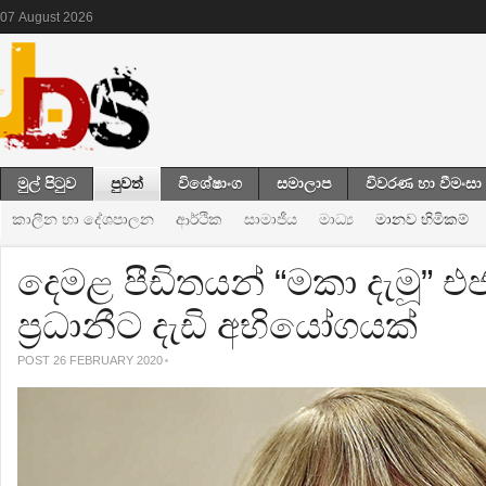
07
August
2026
මුල් පිටුව
පුවත්
විශේෂාංග
සමාලාප
විවරණ හා වීමංසා
කාලීන හා දේශපාලන
ආර්ථික
සාමාජීය
මාධ්‍ය
මානව හිමිකම්
දෙමළ පීඩිතයන් “මකා දැමූ” එ
ප්‍රධානීට දැඩි අභියෝගයක්
POST 26 FEBRUARY 2020