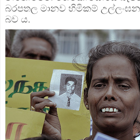
බරපතල මානව හිමිකම් උල්ලංඝ
බව ය.