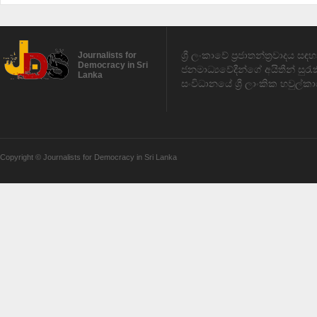
ශ්‍රී ලංකාවේ ප්‍රජාතන්ත්‍රවාදය 
Journalists for
Democracy in Sri
ජනමාධ්‍යවේදීන්ගේ අයිතීන් සුර
Lanka
සංවිධානයේ ශ්‍රී ලාංකික හවුල්කා
Copyright © Journalists for Democracy in Sri Lanka