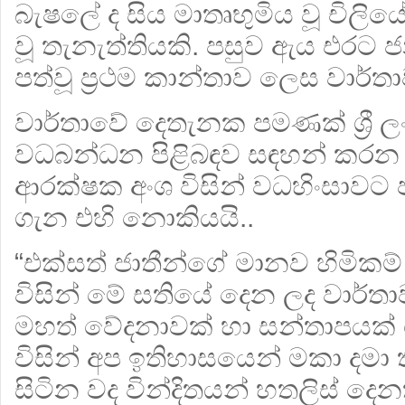
බැෂලේ ද සිය මාතෘභුමිය වූ චිලිය
වූ තැනැත්තියකි. පසුව ඇය එරට ජ
පත්වූ ප්‍රථම කාන්තාව ලෙස වාර්තා
වාර්තාවේ දෙතැනක පමණක් ශ්‍රී ල
වධබන්ධන පිළිබඳව සඳහන් කරන 
ආරක්ෂක අංශ විසින් වධහිංසාවට පා
ගැන එහි නොකියයි..
“එක්සත් ජාතීන්ගේ මානව හිමික
විසින් මේ සතියේ දෙන ලද වාර්ත
මහත් වේදනාවක් හා සන්තාපයක් 
විසින් අප ඉතිහාසයෙන් මකා දමා 
සිටින වද වින්දිතයන් හතලිස් දෙ