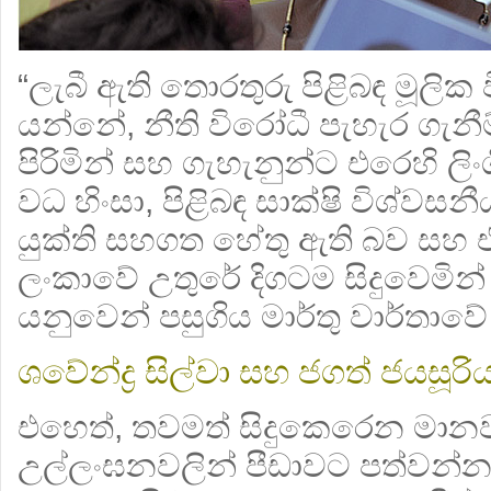
“ලැබී ඇති තොරතුරු පිළිබඳ මූලික 
යන්නේ, නීති විරෝධී පැහැර ගැනීම
පිරිමින් සහ ගැහැනුන්ට එරෙහි ලිං
වධ හිංසා, පිළිබඳ සාක්ෂි විශ්වස
යුක්ති සහගත හේතු ඇති බව සහ එවැ
ලංකාවේ උතුරේ දිගටම සිදුවෙමින්
යනුවෙන් පසුගිය මාර්තු වාර්තාවේ
ශවේන්ද්‍ර සිල්වා සහ ජගත් ජයසූරි
එහෙත්, තවමත් සිදුකෙරෙන මානව
උල්ලංඝනවලින් පීඩාවට පත්වන්