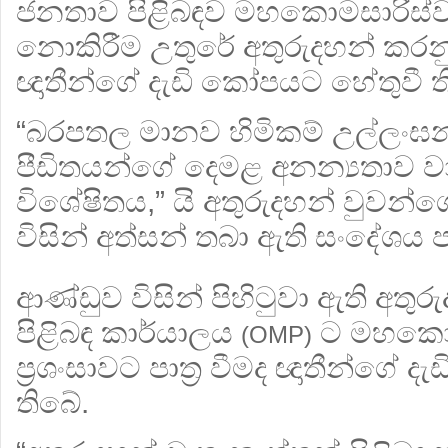
ජනතාව පිළිබඳව මහකොමසාරිස්ව
නොකිරීම උතුරේ අතුරුදහන් කරන
ඥාතීන්ගේ දැඩි කෝපයට හේතුවී ත
“බරපතල මානව හිමිකම් උල්ලං
පීඩිතයන්ගේ දෙමළ අනන්‍යතාව වා
විශේෂිතය,” යි අතුරුදහන් වුවන්ග
විසින් අත්සන් තබා ඇති සංදේශය 
ආණ්ඩුව විසින් පිහිටුවා ඇති අතුර
පිළිබඳ කාර්යාලය
ට මහකොම
(OMP)
ප්‍රශංසාවට පාත්‍ර වීමද ඥාතීන්ගේ දැඩ
තිබේ.