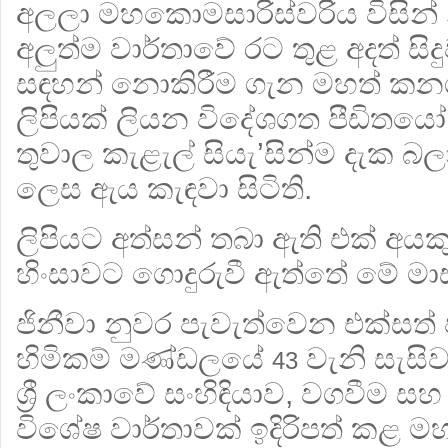
අලලා මහකොමසාරිස්වරිය විසින්
අලුත්ම වාර්තාවේ රට තුළ අදත් 
සඳහන් නොකිරීම ගැන මහත් ක
ලිපියක් ලියන විදේශගත පීඩිතයෝ
තුවාල කැළැල් සියැ’සින්ම දැක 
ලෙස ඇය කැඳවා සිටිති.
ලිපියට අත්සන් තබා ඇති එක් අයකු
හිංසාවට ගොදුරුවී ඇත්තේ මේ මා
ජිනීවා නුවර පැවැත්වෙන එක්සත්
හිමිකම් මණ්ඩලයේ
වැනි සැසිව
43
ශ්‍රී ලංකාවේ සංහිඳියාව, වගවීම ස
විශේෂ වාර්තාවක් ඉදිරිපත් කළ ම