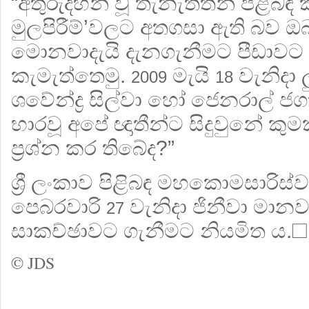
“අතුරුදහන් වූ තැනැත්තන් පිළිබඳ 
මුලපිරීම්’වලට අතගසා ඇති බව ඔබ
මොනවාදැයි දැනගැනීමට පීඩාවට පත
කැමැත්තෙමු.
මැයි
වැනිදා 
2009
18
ශවේන්ද්‍ර සිල්වා හෝ ජෙනරාල් ජග
භාරවූ අපේ ඥාතීන්ට සිදුවුනේ කුම
ප්‍රශ්න කර තිබේද?”
ශ්‍රී ලංකාව පිළිබඳ මහකොමසාරිස්
පෙබරවාරි
වැනිදා ජිනීවා මාන
27
සාකච්ඡාවට ගැනීමට නියමිත ය.☐
© JDS