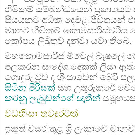
හිමිකම් සම්බන්ධයෙන් ප්‍රකාශයට 
සියයකට අධික දෙමළ පීඩිතයන් එ
මානව හිමිකම් කොමසාරිස්වරිය
කෝපය ලිඛිතව දන්වා යවා තිබේ.
මහකොමසාරිස් මිචෙල් බැෂලේ 
පලකරන සංදේශ දෙකක් ලියා ඇත්ත
ගොදුරු වූව ද හිංසාවෙන් බේරී පලා
සිටින පිරිසක්
සහ උතුරුකරේ ව
කරනු ලැබුවන්ගේ ඥාතීන්
සමූහයක් 
වධහිංසා තවදුරටත්
ඉකුත් වසර තුළ ශ්‍රී ලංකාවේ මානව