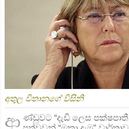
අතුල විතානගේ විසිනි
ආ
ණ්ඩුවට “දැඩි ලෙස පක්ෂපාතී
පත්වූවන් “මකා දැමූ” වාර්තාව