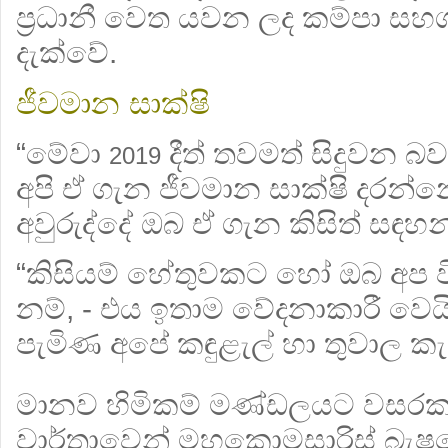
ප්‍රධානී වෙත යවන ලද කම්පා ස
දැක්වේ.
ජීවමාන සාක්ෂි
“මේවා
දීත් තවමත් සිදුවන බව
2019
අපි ඒ ගැන ජීවමාන සාක්ෂි දරන්
අවුරුද්දේ ඔබ ඒ ගැන කිසිත් සඳහ
“කිසියම් හේතුවකට හෝ ඔබ අප
නම්, - එය ඉතාම වේදනාකාරී වෙ
පැමිණ අපේ කඳුළැල් හා තුවාල ක
මානව හිමිකම් මණ්ඩලයට වසරකට
වාර්තාවෙන් මහකොමසාරිස් බ