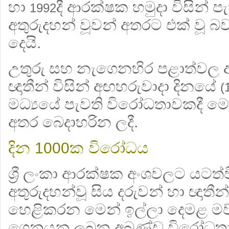
හා
දී ආරක්ෂක හමුදා විසින් 
1992
අතුරුදහන් වූවන් අතරට එක් වූ බ
දෙයි.
උතුරු සහ නැගෙනහිර පළාත්වල අ
ඥාතීන් විසින් අඟහරුවාදා දිනයේ
(
මධ්‍යයේ පැවති විරෝධතාවකදී ම
අතර බෙදාහරින ලදී.
දින
ක විරෝධය
1000
ශ්‍රී ලංකා ආරක්ෂක අංශවලට යටත්ව
අතුරුදහන්වූ සිය දරුවන් හා ඥාතීන්
හෙළිකරන මෙන් ඉල්ලා දෙමළ මව්ව
ගෙනයනු ලබන අඛණ්ඩ විරෝධතා