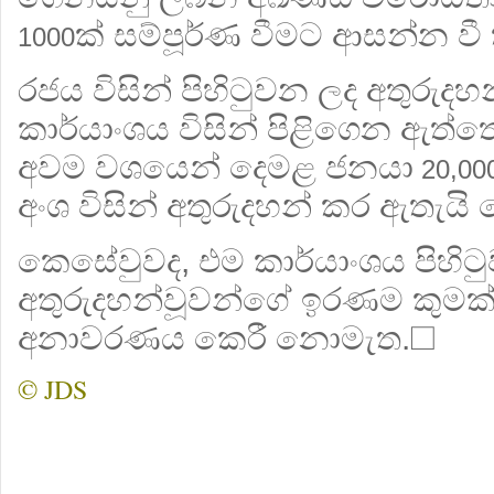
ක් සම්පූර්ණ වීමට ආසන්න වී 
1000
රජය විසින් පිහිටුවන ලද අතුරුදහන
කාර්යාංශය විසින් පිළිගෙන ඇත
අවම වශයෙන් දෙමළ ජනයා
20,00
අංශ විසින් අතුරුදහන් කර ඇතැයි
කෙසේවුවද, එම කාර්යාංශය පිහිට
අතුරුදහන්වූවන්ගේ ඉරණම කුමක් 
අනාවරණය කෙරී නොමැත.☐
© JDS