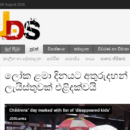
08
August
2026
මුල් පිටුව
පුවත්
විශේෂාංග
සමාලාප
විවරණ හා වීමංසා
කාලීන හා දේශපාලන
ආර්ථික
සාමාජීය
මාධ්‍ය
මානව හිමිකම්
ලෝක ළමා දිනයට අතුරුදහන් 
ලැයිස්තුවක් එළිදක්වයි