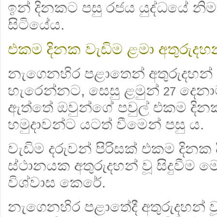
ඉන් දිනකට පසු රජය යුද්ධයේ න
සිටියේය.
එකම දිනක වැඩිම ළමා අතුරුදහන්
නැගෙනහිර පළාතෙන් අතුරුදහන් 
හැරෙන්නට, සෙසු ළමුන්
දෙනාම
27
ඇත්තේ ඔවුන්ගේ පවුල් එකම දිනක දී
හමුදාවන්ට යටත් වීමෙන් පසු ය.
වැඩිම දරුවන් පිරිසක්
එකම දිනක ද
ස්ථානයක අතුරුදහන් වූ සිදුවීම 
විශ්වාස කෙරේ.
නැගෙනහිර පළාතේදී අතුරුදහන් ව