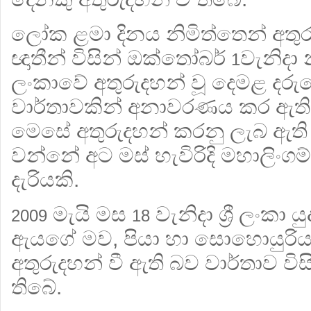
ලෝක ළමා දිනය නිමිත්තෙන් අතු
ඥාතීන් විසින් ඔක්තෝබර්
වැනිදා න
1
ලංකාවේ අතුරුදහන් වූ දෙමළ දරු
වාර්තාවකින් අනාවරණය කර ඇත
මෙසේ අතුරුදහන් කරනු ලැබ ඇති
වන්නේ අට මස් හැවිරිදි මහාලිංගම්
දැරියකි.
මැයි මස
වැනිදා ශ්‍රී ලංකා 
2009
18
ඇයගේ මව, පියා හා සොහොයුරි
අතුරුදහන් වී ඇති බව වාර්තාව 
තිබේ.