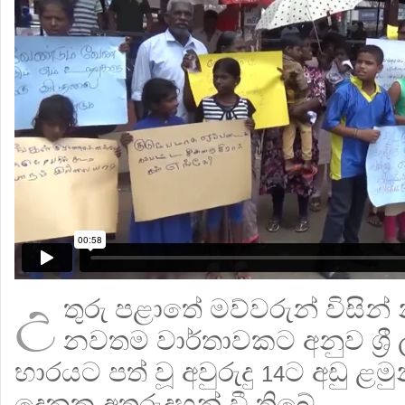
උ
තුරු පළාතේ මව්වරුන් විසින් 
නවතම වාර්තාවකට අනුව ශ්‍රී
භාරයට පත් වූ අවුරුදු
ට අඩු ළම
1
4
දෙනකු අතුරුදහන් වී තිබේ.