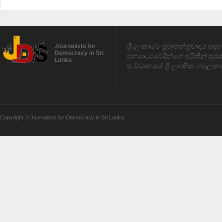
ශ්‍රී ලංකාවේ ප්‍රජාතන්ත්‍රවාදය 
Journalists for
Democracy in Sri
ජනමාධ්‍යවේදීන්ගේ අයිතීන් සුර
Lanka
සංවිධානයේ ශ්‍රී ලාංකික හවුල්කා
Copyright © Journalists for Democracy in Sri Lanka