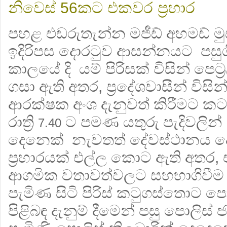
නිවෙස්
කට එකවර ප්‍රහාර
56
පහළ එඬරුතැන්න මජීඩ් අහමඩ් මු
ඉදිරිපස දොරටුව ආසන්නයට පසු
කාලයේ දි යම් පිරිසක් විසින් පෙට්
ගසා ඇති අතර, ප්‍රදේශවාසීන් විස
ආරක්ෂක අංශ දැනුවත් කිරීමට කටය
රාත්‍රි
ට පමණ යතුරු පැදිවලින්
7.40
දෙනෙක් නැවතත් දේවස්ථානය දෙ
ප්‍රහාරයක් එල්ල කොට ඇති අතර, 
ආගමික වතාවත්වලට සහභාගිවීම
පැමිණ සිටි පිරිස් කටුගස්තොට පො
පිළිබඳ දැනුම් දීමෙන් පසු පොලිස්