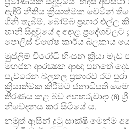
ප්‍රමාණයක් සිදුවූයේ හදිසි අවස්ථ
ඇඳිරි නීතිය ක්‍රියාත්මක වෙමින් 
ගිනි තැබීම්, බෝම්බ ප්‍රහාර එල්ල ක
හානි සිදුවූයේ ද අදාළ ප්‍රදේශවල
පොලිස් විශේෂ කාර්ය බලකාය යොද
මුස්ලිම් විරෝධී හිංසන ක්‍රියා මැඩ
මහජන ආරක්‍ෂක ආඥා පනතේ දෙව
පැවරෙන බලතල ප්‍රකාරව රට පුරා හ
ක්‍රියාත්මක කිරීමට ජනාධිපති මෛත
තීරණය කළ බව අඟහරුවාදා
ශ්
(6)
නිවේදනය කර සිටියේ ය.
නමුත් ඇසින් දුටු සාක්ෂි මෙන්ම 