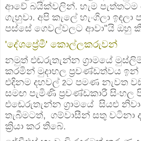
ආවේ බයික්වලින්. හැම පැත්තටම ප
ගැහුවා. අපි කැලේ හැංගිලා ඉඳල
පස්සේ ගෙවල්වලට ආවා"යි ඔහු ක
'දේශප්‍රේමී' කොල්ලකරුවන්
නමුත් එඬරුතැන්න ග්‍රාමයේ මුස්ල
කරමින් මුදාහල ප්‍රචණ්ඩත්වය ඉන
එදිනම දහවල්
ට පමණ නැවත වඩා 
2
සමඟ පැමිණි ප්‍රචණ්ඩකාරී සිංහල ප
එඬෙරුතැන්න ග්‍රාමයේ සියළු නි
තැබීමටත්, ගම්වාසීන් සතු වටිනා
ක්‍රියා කර තිබේ.