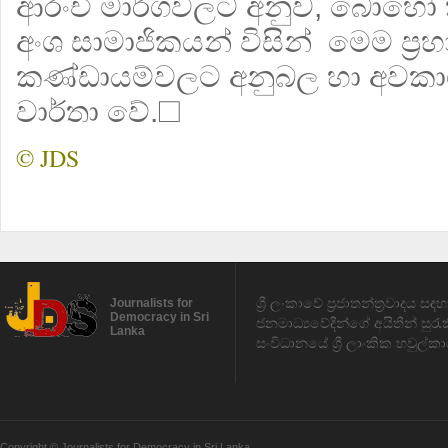
ආරංචි මාර්ගවලට අනුව, බොහෝ ත
අංශ සාමාජිකයන් විසින් මෙම ප්‍රහ
කණ්ඩායම්වලට අනුබල හා අවකා
වාර්තා වේ.☐
© JDS
ශ්‍රී ලංකාවේ ප්‍රජාතන්ත්‍රවාදය 
Journalists for
Democracy in Sri
ජනමාධ්‍යවේදීන්ගේ අයිතීන් සුර
Lanka
සංවිධානයේ ශ්‍රී ලාංකික හවුල්කා
Copyright © Journalists for Democracy in Sri Lanka