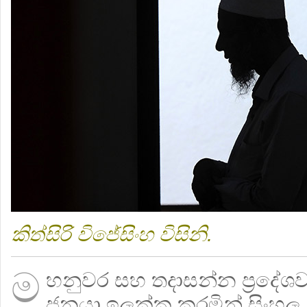
කිත්සිරි විජේසිංහ විසිනි.
ම
හනුවර සහ තදාසන්න ප්‍රදේශවල
ජනයා ඉලක්ක කරමින් සිංහල -