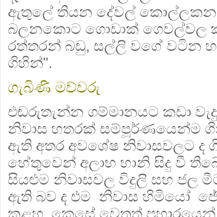
ඇතුලේ තියන දේවල් කොල්ලකනවා
බලනකොට ගොඩාක් ගෙවල්වල කබඩ
රත්තරන් බඩු, සල්ලි වගේ වටින 
ගිහින්".
ගැබිණි මව්වරු
එඬරුතැන්න ගම්මානයට කඩා වැදුණු 
නිවාස හතරක් සම්පූර්ණයෙන්ම ග
ඇති අතර අවශේෂ නිවාසවලට ද ගිනි
හේතුවෙන් අලාභ හානි සිදු වී තිබ
සියළුම නිවාසවල විදුලි සහ ජල 
ඇති බව ද එම නිවාස හිමියෝ ජේඩී
කළහ. කෙසේ වෙතත් ප්‍රහාරයෙන් පස