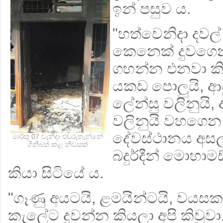
ඉන් පසුව ය.
"හත්වෙනිදා දවල
කෙනෙක් දුවගෙන
ගහන්න එනවා කි
යකඩ පොලුයි, ආ
ලේන්සු වලිනුයි, 
වලිනුයි වහගෙන
දේවස්ථානය අසල
මාර්තු 07 වැනිදා එඬරුතැන්නේ
ගිනිබත් කළ නිවසක්
බදුර්දීන් මොහාමඩ
කියා සිටියේ ය.
"ගෑණු අයටයි, ළමයින්ටයි, වයස
කැලේට දුවන්න කියලා අපි කිවුව