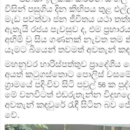
විසින් පසුගිය දින කිහිපය තුළ එල්
මැඩ පවත්වා ජන ජීවිතය යථා තත
ඇතැයි රජය පැවසුව ද, එම ප්‍රහා
අහිමි වු සිය ගණනක් නැවත තම න
යෑමට බියෙන් තවමත් අවතැන් කඳවුර
මහනුවර හාරිස්පත්තුව ප්‍රාදේශීය
අයත් කටුගස්තොට පොලිස් වසම
ග්‍රාමයේ පදිංචිව සිටි පවුල්
ක පුද
56
මේ වනවිටත් එඬරුතැන්න විදුහ
අවතැන් කඳවුරේ රැඳී සිටින බව ජ
වේ.