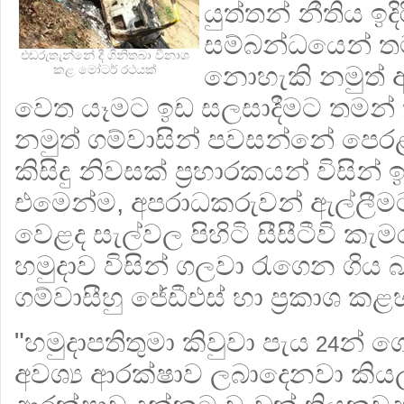
යුත්තන් නීතිය ඉ
සම්බන්ධයෙන් ත
එඬරුතැන්නේ දී ගිනිතබා විනාශ
නොහැකි නමුත් 
කළ මෝටර් රථයක්
වෙත යෑමට ඉඩ සලසාදීමට තමන් ක්
නමුත් ගම්වාසින් පවසන්නේ පෙරළා
කිසිදු නිවසක් ප්‍රහාරකයන් විසින
එමෙන්ම, අපරාධකරුවන් ඇල්ලීමට
වෙළද සැල්වල පිහිටි සීසීටීවි ක
හමුදාව විසින් ගලවා රැගෙන ගිය 
ගම්වාසීහු ජේඩීඑස් හා ප්‍රකාශ කළ
"හමුදාපතිතුමා කිවුවා පැය
න් ග
24
අවශ්‍ය ආරක්ෂාව ලබාදෙනවා කියලා