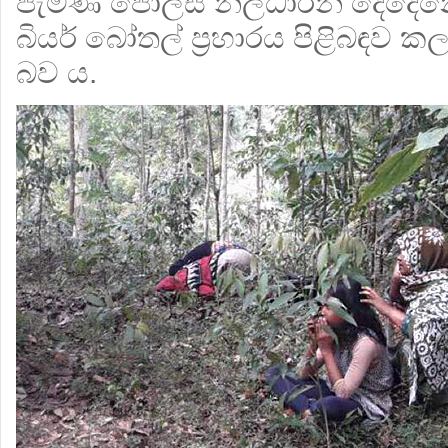
පැමිණි පොලිස් නිලධාරින් දෙදෙ
බියර් බෝතල් ප්‍රහාරය පිළිබඳව 
බව ය.