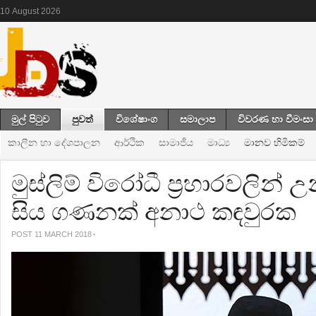
10
August
2026
මුල් පිටුව
පුවත්
විශේෂාංග
සමාලාප
විවරණ හා වීමංසා
කාලීන හා දේශපාලන
ආර්ථික
සාමාජීය
මාධ්‍ය
මානව හිමිකම්
මුස්ලිම් විරෝධී ප්‍රහාරවලින් උ
සිය ගණනක් අනාථ කඳවුරක
POST 11 MARCH 2018