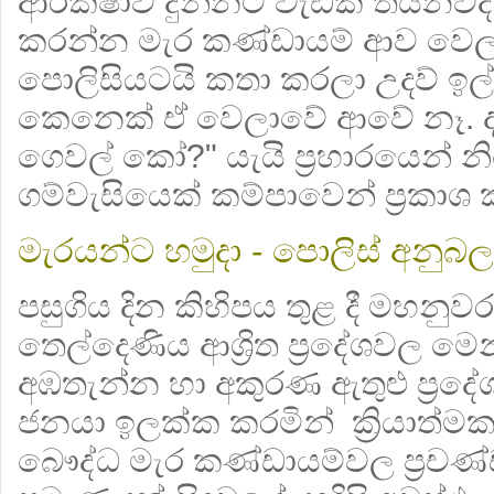
ආරක්ෂාව දුන්නට වැඩක් තියනවද
කරන්න මැර කණ්ඩායම් ආව වෙලාව
පොලිසියටයි කතා කරලා උදව් ඉල්ල
කෙනෙක් ඒ වෙලාවේ ආවේ නෑ. දැ
ගෙවල් කෝ?" යැයි ප්‍රහාරයෙන් නි
ගම්වැසියෙක් කම්පාවෙන් ප්‍රකාශ
මැරයන්ට හමුදා - පොලිස් අනුබල
පසුගිය දින කිහිපය තුළ දී මහනුවර 
තෙල්දෙණිය ආශ්‍රිත ප්‍රදේශවල ම
අඹතැන්න හා අකුරණ ඇතුළු ප්‍රද
ජනයා ඉලක්ක කරමින් ක්‍රියාත්මක 
බෞද්ධ මැර කණ්ඩායම්වල ප්‍රචණ්ඩ ක