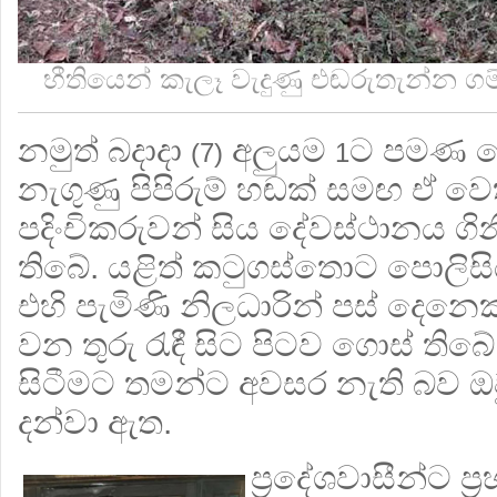
භීතියෙන් කැලෑ වැදුණු එඬරුතැන්න ගම්ව
නමුත් බදාදා
අලුයම
ට පමණ ද
(7)
1
නැගුණු පිපිරුම් හඬක් සමඟ ඒ වෙ
පදිංචිකරුවන් සිය දේවස්ථානය ග
තිබේ. යළිත් කටුගස්තොට පොලිසිය
එහි පැමිණි නිලධාරින් පස් දෙනෙ
වන තුරු රැඳී සිට පිටව ගොස් තිබේ.
සිටීමට තමන්ට අවසර නැති බව ඔවු
දන්වා ඇත.
ප්‍රදේශවාසීන්ට ප්