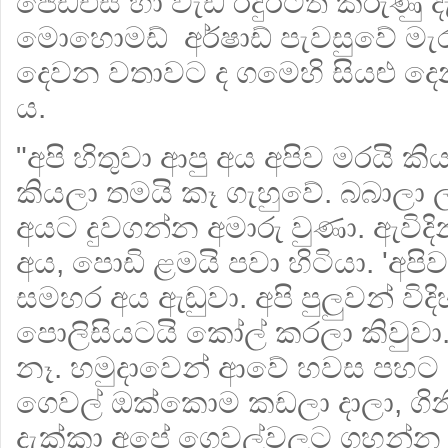
ජේඩීඑස් හා වැඩි රදුරටත් කරුණු දැක්
මොහොමඩ් අර්ෂාඩ් පැවසුවේ මැර 
දෙවන වතාවට ද ගමෙහි සියළු දෙ
ය.
"අපි හිතුවා ආපු අය අපිව මරයි 
කියලා තමයි කෑ ගැහුවේ. බබාලා
අයට දුවගන්න අමාරු වුණා. ඇවි
අය, පොඩි ළමයි පවා හිටියා. 'අප
සමහර අය ඇඬුවා. අපි පුලුවන් විද
පොලිසියටයි කෝල් කරලා කිවුවා.
නෑ. හමුදාවෙන් ආවේ හවස පහට
ගෙවල් ඔක්කොම කඩලා දාලා, ගිනි
දැක්කා අපේ ගෙවල්වලට ගහන්න 