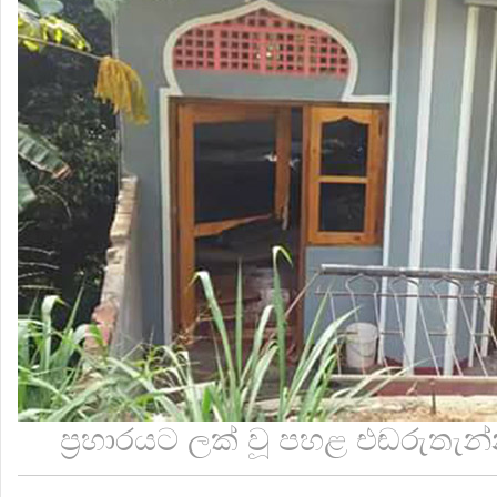
ප්‍රහාරයට ලක් වූ පහළ එඬරුතැන්