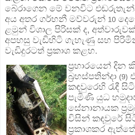
බේරාගෙන මේ වනවිට එඬරුතැන්න ව
අය අතර ගර්භනී මව්වරුන්
දෙන
10
ළමුන් විශාල පිරිසක් ද, අත්වාරු
අපහසු වැඩිහිටි ගැහැණු සහ පිරිමි
වැඩිදුරටත් ප්‍රකාශ කළහ.
ප්‍රහාරයෙන් දින 
බ්‍රහස්පතින්දා
එ
(9)
කඳවුරෙහි රැඳී ස
පැමිණි යුධ හමුද
සේනානායක ප්‍රමු
විසින් කඳවුරේ සි
ප්‍රකාශකර ඇත්තේ