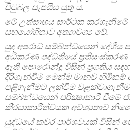
පිටුබල සැපයිය යුතු ය.
මේ උත්සාහය සාර්ථක කරගැනීමේ 
සහයෝගීතාව අත්‍යාවශ්‍ය වේ.
යුද අපරාධ සම්බන්ධයෙන් දේශීය ප
අධිකරණ පද්ධතියේ ප‍්‍රතිසංස්කරණ
ඇති පොරොන්දු විසින් ප‍්‍රගතිය සඳ
දිරිගැන්වීම මෙන්ම මානව හිමිකම
පළිගැනීමට ලක්වීම වළක්වාගැනීමක් 
සම්බන්ධයෙන් පරීක්‍ෂාකාරී වීමේ ජ
කි‍්‍රයාකාරීත්වයක අවශ්‍යතාව න
යුද්ධයේ කවර පාර්ශවයක් විසින්