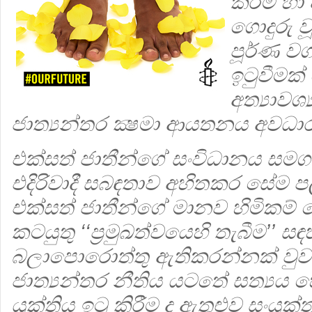
කිරීම් 
ගොදුරු 
පූර්ණ වග
ඉටුවීමක
අත්‍යාවශ
ජාත්‍යන්තර ක්‍ෂමා ආයතනය අවධ
එක්සත් ජාතීන්ගේ සංවිධානය සමග ‍ශ
එදිරිවාදී සබඳතාව අහිතකර සේම ප
එක්සත් ජාතීන්ගේ මානව හිමිකම
කටයුතු ‘‘ප‍්‍රමුඛත්වයෙහි තැබීම’’ 
බලාපොරොත්තු ඇතිකරන්නක් වුවත
ජාත්‍යන්තර නීතිය යටතේ සත්‍යය හෙ
යුක්තිය ඉටු කිරීම ද ඇතුළුව සංයුක්