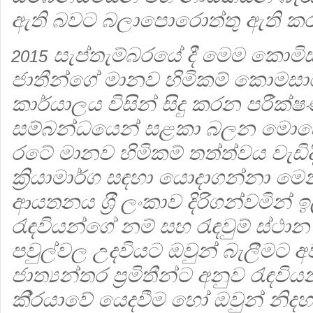
ඇති බවට බලාපොරොත්තු ඇති ක
සැප්තැම්බරයේ දී මෙම කොමිස
2015
ජාතීන්ගේ මානව හිමිකම් කොමසා
කාර්යාලය විසින් සිදු කරන පරීක්
සම්බන්ධයෙන් සළකා බලන මොහො
රටේ මානව හිමිකම් තත්ත්වය වැඩිදි
ක්‍රියාමාර්ග සඳහා යොදාගන්නා මෙන්
ආයතනය ශ‍්‍රී ලංකාව දිරිගන්වමින් ඉල
රැඳවියන්ගේ නම් සහ රැඳවුම් ස්ථාන 
පවුල්වල උදවියට ඔවුන් බැලීමට අ
ජාත්‍යන්තර ප‍්‍රමිතීන්ට අනුව රැඳව
කි‍්‍රයාවේ යෙදවීම හෝ ඔවුන් නිදහස්