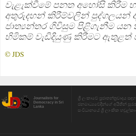
වැළැක්වීමේ පනත අහෝසි කිරීම හ
අතුරුදහන් කිරීම්වලින් පුද්ගලයන්
ජාත්‍යන්තර ගිවිසුම පිළිගැනීම 
හිමිකම් වැඩිදියුණු කිරීමට ඇතුළත් ව
© JDS
ශ්‍රී ලංකාවේ ප්‍රජාතන්ත්‍රවාදය 
Journalists for
Democracy in Sri
ජනමාධ්‍යවේදීන්ගේ අයිතීන් සුර
Lanka
සංවිධානයේ ශ්‍රී ලාංකික හවුල්කා