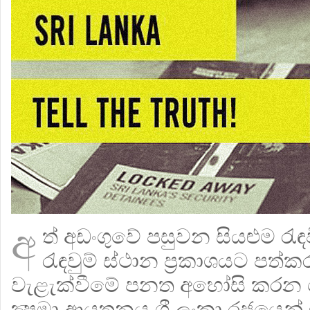
අ
ත් අඩංගුවේ පසුවන සියළුම රැ
රැඳවුම් ස්ථාන ප‍්‍රකාශයට පත්කර
වැළැක්වීමේ පනත අහෝසි කරන ල
ක්‍ෂමා ආයතනය ශ්‍රී ලංකා රජයෙන් ඉ