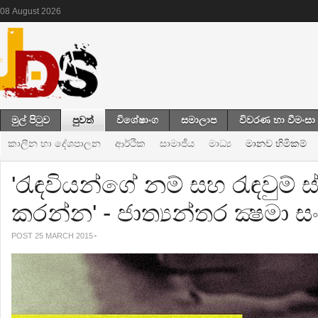
08
August
2026
මුල් පිටුව
පුවත්
විශේෂාංග
සමාලාප
විවරණ හා වීමංසා
කාලීන හා දේශපාලන
ආර්ථික
සාමාජීය
මාධ්‍ය
මානව හිමිකම්
'රැඳවියන්ගේ නම් සහ රැඳවුම් 
කරන්න' - ජාත්‍යන්තර ක්‍ෂමා 
POST 25 MARCH 2015