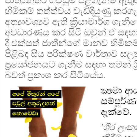
ජාත්‍යන්තර ගිවිසුම පිළිගැනීම ඇතුළ
හිමිකම් තත්ත්වය වැඩිදියුණු කරග
අත්‍යාවශ්‍යව ඇති ක්‍රියාමාර්ග ගැ
අවධාරණය කර සිටි ඔවුන් ඒ සඳහ
දී එක්සත් ජාතීන්ගේ මානව හිමිකම්
පිළිබඳ සිය පරීක්ෂණ වාර්තාව 
ප‍්‍රයෝජනයට ගැනීම සඳහා තමන් ශ‍්
බවත් ප‍්‍රකාශ කර සිටියේය.
ක්‍ෂමා 
සම්පූර්ණ
දැක්වේ.
'ශී‍්‍ර 