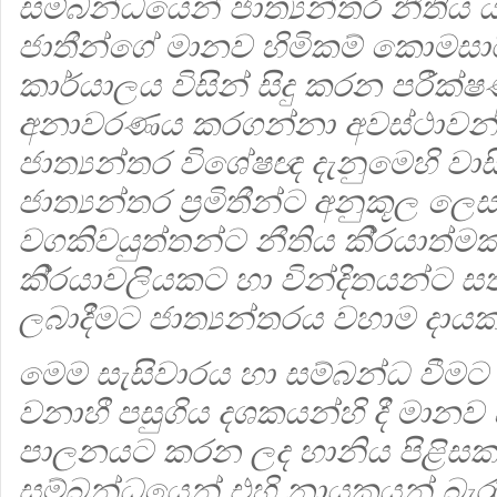
සම්බන්ධයෙන් ජාත්‍යන්තර නීතිය
ජාතීන්ගේ මානව හිමිකම් කොමසා
කාර්යාලය විසින් සිදු කරන පරීක්
අනාවරණය කරගන්නා අවස්ථාවන්හි 
ජාත්‍යන්තර විශේෂඥ දැනුමෙහි වාස
ජාත්‍යන්තර ප‍්‍රමිතීන්ට අනුකූල ලෙ
වගකිවයුත්තන්ට නීතිය කි‍්‍රයාත්ම
කි‍්‍රයාවලියකට හා වින්දිතයන්ට සත
ලබාදීමට ජාත්‍යන්තරය වහාම දායකත
මෙම සැසිවාරය හා සම්බන්ධ වීමට ශ‍
වනාහී පසුගිය දශකයන්හි දී මානව 
පාලනයට කරන ලද හානිය පිළිස
සම්බන්ධයෙන් එහි නායකයන් බැර