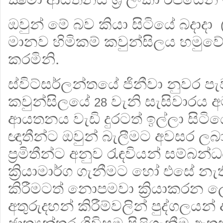
ඔවුන් මේ බව කියා සිටියේ බදාදා
මානව හිමිකම් කවුන්සිලය හමුවේ 
කරමිනි.
ස්විට්සර්ලන්තයේ ජිනීවා නුවර 
කවුන්සිලයේ
වැනි සැසිවාරය අම
28
ආයතනය වැඩි දුරටත් ඉල්ලා සිටිය
ඥාතීන්ට ඔවුන් බැලීමට අවසර ලබාද
ප‍්‍රමිතීන්ට අනුව රැඳවියන් සම්බන
ක්‍රියාමාර්ග ගැනීමට හෝ එසේ නැත
කිරීමටත් නොපමවා ක්‍රියාකරන ල
අතුරුදහන් කිරීම්වලින් පුද්ගලයන්